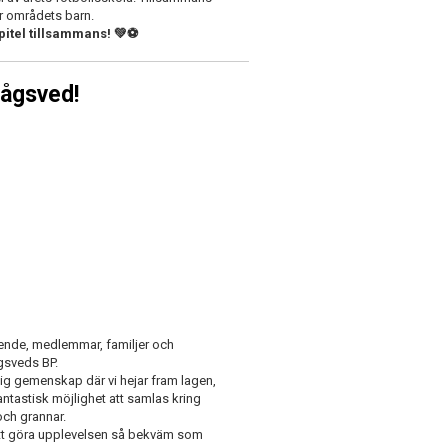
ör områdets barn.
apitel tillsammans! 💚⚽
Rågsved!
ende, medlemmar, familjer och
gsveds BP.
g gemenskap där vi hejar fram lagen,
antastisk möjlighet att samlas kring
och grannar.
r att göra upplevelsen så bekväm som