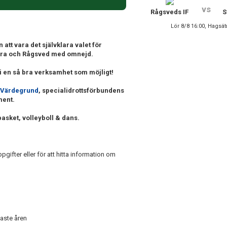
vs
Rågsveds IF
S
Lör 8/8 16:00, Hagsät
att vara det självklara valet för
ätra och Rågsved med omnejd.
 i en så bra verksamhet som möjligt!
 Värdegrund
, specialidrottsförbundens
ment.
basket, volleyboll & dans.
gifter eller för att hitta information om
naste åren