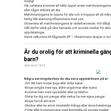
möjligt.
Vår cafeteria kommer att hålla öppet under matchvisningarna f
eller något enklare att äta.
Matchvisningarna är öppna för alla och vi hoppas att så må
härlig VM-stämning tillsammans med oss.
Observera att matchvisningarna är väderberoende. Vid dåligt 
Håll därför utkik på våra hemsida och sociala medier för aktu
uppdateringar.
Varmt välkomna till Rågsveds BP – tillsammans skapar vi s
Är du orolig för att kriminella gän
barn?
2026-04-22 18:53
Några varningstecken du ska vara uppmärksam på är:
-Om ditt barn börjar ljuga eller dölja saker
-Börjar umgås med nya, äldre ungdomar eller vuxna
-Kommer hem med nya kläder eller ny telefon
-Slutar be dig om pengar eller verkar ha mer egna pengar
-Börjar ha två sim-kort
-Skickar eller tar emot misstänkt många eller stora betalning
-Följer eller kommunicerar med kriminella på sociala medier