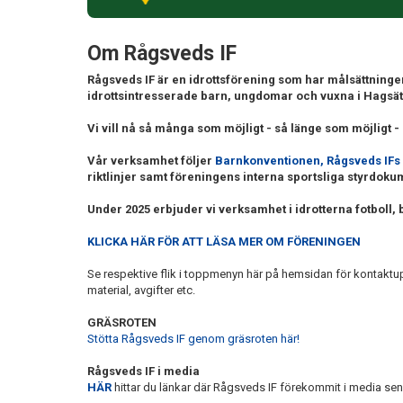
Om Rågsveds IF
Rågsveds IF är en idrottsförening som har målsättningen 
idrottsintresserade barn, ungdomar och vuxna i Hags
Vi vill nå så många som möjligt - så länge som möjligt -
Vår verksamhet följer
Barnkonventionen,
Rågsveds IFs
riktlinjer samt föreningens interna sportsliga styrdoku
Under 2025 erbjuder vi verksamhet i idrotterna fotboll, 
KLICKA HÄR FÖR ATT LÄSA MER OM FÖRENINGEN
Se respektive flik i toppmenyn här på hemsidan för kontaktupp
material, avgifter etc.
GRÄSROTEN
Stötta Rågsveds IF genom gräsroten här!
Rågsveds IF i media
HÄR
hittar du länkar där Rågsveds IF förekommit i media se