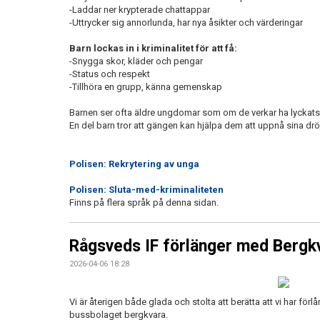
-Laddar ner krypterade chattappar
-Uttrycker sig annorlunda, har nya åsikter och värderingar
Barn lockas in i kriminalitet för att få:
-Snygga skor, kläder och pengar
-Status och respekt
-Tillhöra en grupp, känna gemenskap
Barnen ser ofta äldre ungdomar som om de verkar ha lyckats
En del barn tror att gängen kan hjälpa dem att uppnå sina d
Polisen: Rekrytering av unga
Polisen: Sluta-med-kriminaliteten
Finns på flera språk på denna sidan.
Rågsveds IF förlänger med Bergk
2026-04-06 18:28
Vi är återigen både glada och stolta att berätta att vi har f
bussbolaget bergkvara.