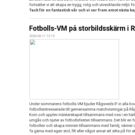
fortsätter vi att skapa en trygg, rolig och utvecklande miljö f
Tack för en fantastisk vår och vi ser fram emot nästa k
Fotbolls-VM på storbildsskärm i 
2026-06-11 13:15
Under sommarens fotbolls-VM bjuder Rågsveds IF in alla bo
fotbollsintresserade till gemensamma matchvisningar på Rå
Kom och upplev mästerskapet tillsammans med oss i en härli
umgås och njuter av fotbollsfesten tillsammans. Det blir en f
fotbollen och skapa minnen tillsammans med familj, vänner 
Ta gärna med egen stol, filt eller något annat att sitta på fö