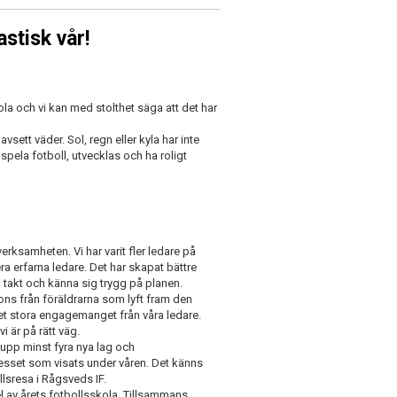
stisk vår!
ola och vi kan med stolthet säga att det har
vsett väder. Sol, regn eller kyla har inte
 spela fotboll, utvecklas och ha roligt
verksamheten. Vi har varit fler ledare på
a erfarna ledare. Det har skapat bättre
en takt och känna sig trygg på planen.
spons från föräldrarna som lyft fram den
et stora engagemanget från våra ledare.
 är på rätt väg.
a upp minst fyra nya lag och
esset som visats under våren. Det känns
llsresa i Rågsveds IF.
 del av årets fotbollsskola. Tillsammans