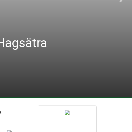
 Hagsätra
R