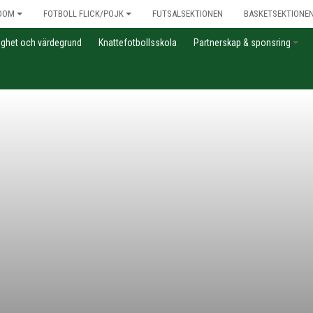
DOM
FOTBOLL FLICK/POJK
FUTSALSEKTIONEN
BASKETSEKTIONE
gghet och värdegrund
Knattefotbollsskola
Partnerskap & sponsring