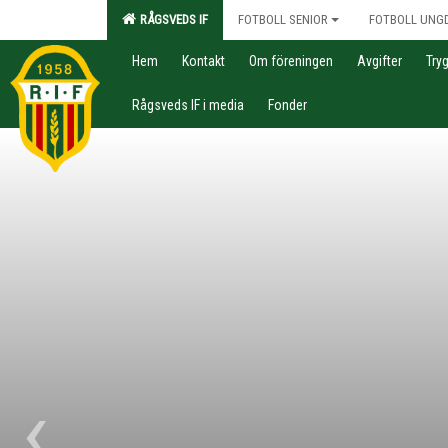
RÅGSVEDS IF
FOTBOLL SENIOR
FOTBOLL UNG
Hem
Kontakt
Om föreningen
Avgifter
Try
Rågsveds IF i media
Fonder
‹