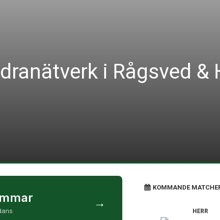
räldranätverk i Rågsved &
KOMMANDE MATCHE
emmar
→
 dans
HERR