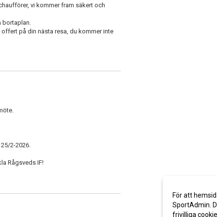
 chaufförer, vi kommer fram säkert och
på bortaplan.
 offert på din nästa resa, du kommer inte
möte.
 25/2-2026.
kla Rågsveds IF!
För att hemsid
SportAdmin. De
frivilliga cooki