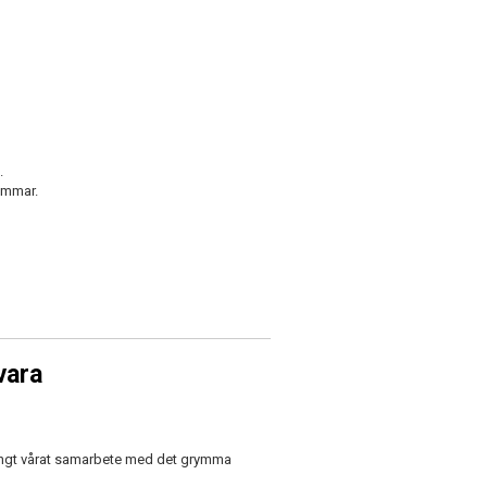
.
römmar.
vara
örlångt vårat samarbete med det grymma