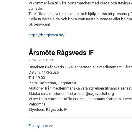
Vi kommer åka till våra bortamatcher med glada och trevliga
utvilade.
Tack för att ni levererar kvalitet och hjälper oss att prestera 
Kolla in deras sida och boka eran nästa bussresa eller be om
bli besviken!
https://bergkvara.se/
Årsmöte Rågsveds IF
2026-02-15 11:21
Styrelsen i Rågsveds IF kallar härmed alla medlemmar till års
Datum: 11/3-2026
Tid: 19:00
Plats: Cafeterian, Hagsätra IP
Motioner från medlemmar ska vara styrelsen tillhanda senast
Skicka dina motioner till styrelsen@ragsvedsif.org
Vi ser fram emot att träffa er och tillsammans fortsätta utvec
Välkomna!
Styrelsen, Rågsveds IF
Fler nyheter >>