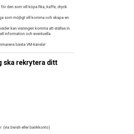
ör den som vill köpa fika, kaffe, dryck
nga som möjligt vill komma och skapa en
väder kan visningen komma att ställas in.
ell information och eventuella
ommarens bästa VM-känsla!
g ska rekrytera ditt
ar (via Swish eller bankkonto)