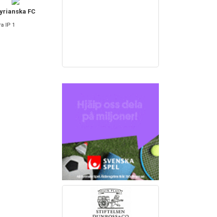
yrianska FC
ra IP 1