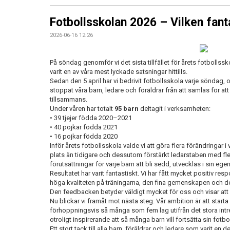
Fotbollsskolan 2026 – Vilken fanta
2026-06-16 12:26
På söndag genomför vi det sista tillfället för årets fotbollssk
varit en av våra mest lyckade satsningar hittills.
Sedan den 5 april har vi bedrivit fotbollsskola varje söndag, oa
stoppat våra barn, ledare och föräldrar från att samlas för att
tillsammans.
Under våren har totalt
95 barn
deltagit i verksamheten:
• 39 tjejer födda 2020–2021
• 40 pojkar födda 2021
• 16 pojkar födda 2020
Inför årets fotbollsskola valde vi att göra flera förändringar i 
plats än tidigare och dessutom förstärkt ledarstaben med fler
förutsättningar för varje barn att bli sedd, utvecklas i sin eg
Resultatet har varit fantastiskt. Vi har fått mycket positiv re
höga kvaliteten på träningarna, den fina gemenskapen och d
Den feedbacken betyder väldigt mycket för oss och visar att vi
Nu blickar vi framåt mot nästa steg. Vår ambition är att start
förhoppningsvis så många som fem lag utifrån det stora intr
otroligt inspirerande att så många barn vill fortsätta sin fotbo
Ett stort tack till alla barn, föräldrar och ledare som varit en