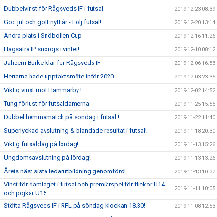
Dubbelvinst för Rågsveds IF i futsal
2019-12-23 08:39
God jul och gott nytt år - Följ futsal!
2019-12-20 13:14
Andra plats i Snöbollen Cup
2019-12-16 11:26
Hagsätra IP snöröjs i vinter!
2019-12-10 08:12
Jaheem Burke klar för Rågsveds IF
2019-12-06 16:53
Herrarna hade upptaktsmöte inför 2020
2019-12-03 23:35
Viktig vinst mot Hammarby !
2019-12-02 14:52
Tung förlust för futsaldamerna
2019-11-25 15:55
Dubbel hemmamatch på söndag i futsal !
2019-11-22 11:40
Superlyckad avslutning & blandade resultat i futsal!
2019-11-18 20:30
Viktig futsaldag på lördag!
2019-11-13 15:26
Ungdomsavslutning på lördag!
2019-11-13 13:26
Årets näst sista ledarutbildning genomförd!
2019-11-13 10:37
Vinst för damlaget i futsal och premiärspel för flickor U14
2019-11-11 10:05
och pojkar U15
Stötta Rågsveds IF i RFL på söndag klockan 18.30!
2019-11-08 12:53