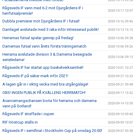
2020-10-19 09:58
Rågsveds IF vann med 6-2 mot Djurgårdens IF i
2020-10-17 10:07
herrfutsalpremiär!
Dubbla premiärer mot Djurgårdens IF i futsal!
2020-10-16 09:46
Damlaget avslutade med 3 raka inför intresserad publik!
2020-10-13 15:15
Herrarnas futsal spelar genrep på fredag!
2020-10-06 09:28
Damernas futsal vann årets första träningsmatch
2020-10-06 09:26
Herrarna avslutade division 3 & Damerna besegrade
2020-10-06 09:13
serieledarna!
Rågsveds IF har startat upp basketverksamhet!
2020-10-01 10:27
Rågsveds IF på säker mark inför 2021!
2020-09-27 10:23
A-lagen går in i viktig vecka med bra utgångsläge!
2020-09-21 09:48
OBS! INGEN PUBLIK PÅ KVÄLLENS HERRMATCH!
2020-09-17 15:02
Avancemangschansen borta för herrarna och damerna
2020-09-14 10:30
vann på Gotland!
Rågsveds IF straffade i cupen
2020-09-10 09:40
RIF Höstcup ställs in
2020-09-09 10:07
Rågsveds IF i semifinal i Stockholm Cup på onsdag 20.00!
2020-09-07 09:30