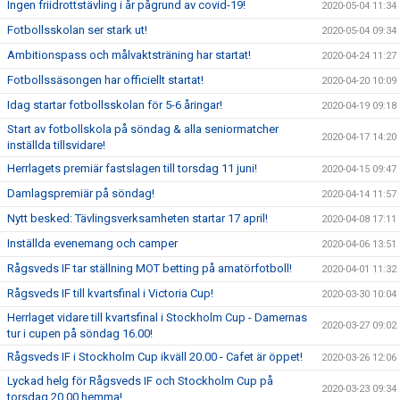
Ingen friidrottstävling i år pågrund av covid-19!
2020-05-04 11:34
Fotbollsskolan ser stark ut!
2020-05-04 09:34
Ambitionspass och målvaktsträning har startat!
2020-04-24 11:27
Fotbollssäsongen har officiellt startat!
2020-04-20 10:09
Idag startar fotbollsskolan för 5-6 åringar!
2020-04-19 09:18
Start av fotbollskola på söndag & alla seniormatcher
2020-04-17 14:20
inställda tillsvidare!
Herrlagets premiär fastslagen till torsdag 11 juni!
2020-04-15 09:47
Damlagspremiär på söndag!
2020-04-14 11:57
Nytt besked: Tävlingsverksamheten startar 17 april!
2020-04-08 17:11
Inställda evenemang och camper
2020-04-06 13:51
Rågsveds IF tar ställning MOT betting på amatörfotboll!
2020-04-01 11:32
Rågsveds IF till kvartsfinal i Victoria Cup!
2020-03-30 10:04
Herrlaget vidare till kvartsfinal i Stockholm Cup - Damernas
2020-03-27 09:02
tur i cupen på söndag 16.00!
Rågsveds IF i Stockholm Cup ikväll 20.00 - Cafet är öppet!
2020-03-26 12:06
Lyckad helg för Rågsveds IF och Stockholm Cup på
2020-03-23 09:34
torsdag 20.00 hemma!