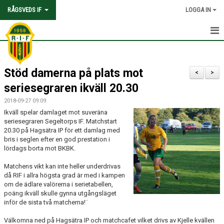
RÅGSVEDS IF
LOGGA IN
HEM
Stöd damerna på plats mot
KONTAKT
<
>
seriesegraren ikväll 20.30
OM FÖRENINGEN
2018-09-27 09:09
Ikväll spelar damlaget mot suveräna
AVGIFTER
seriesegraren Segeltorps IF. Matchstart
20.30 på Hagsätra IP för ett damlag med
TRYGGHET OCH VÄRDEGRUND
bris i seglen efter en god prestation i
lördags borta mot BKBK.
KNATTEFOTBOLLSSKOLA
Matchens vikt kan inte heller underdrivas
då RIF i allra högsta grad är med i kampen
PARTNERSKAP & SPONSRING
om de ädlare valörerna i serietabellen,
poäng ikväll skulle gynna utgångsläget
SKOLSAMARBETEN
inför de sista två matcherna!¨
Välkomna ned på Hagsätra IP och matchcafet vilket drivs av Kjelle kvällen
SOCIAL HÅLLBARHET