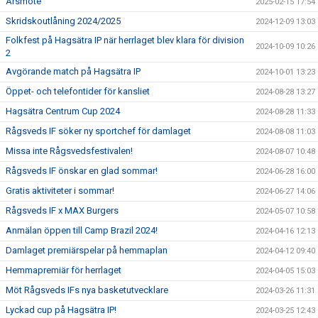
Årsmöte
2025-02-15 17:54
Skridskoutlåning 2024/2025
2024-12-09 13:03
Folkfest på Hagsätra IP när herrlaget blev klara för division
2024-10-09 10:26
2
Avgörande match på Hagsätra IP
2024-10-01 13:23
Öppet- och telefontider för kansliet
2024-08-28 13:27
Hagsätra Centrum Cup 2024
2024-08-28 11:33
Rågsveds IF söker ny sportchef för damlaget
2024-08-08 11:03
Missa inte Rågsvedsfestivalen!
2024-08-07 10:48
Rågsveds IF önskar en glad sommar!
2024-06-28 16:00
Gratis aktiviteter i sommar!
2024-06-27 14:06
Rågsveds IF x MAX Burgers
2024-05-07 10:58
Anmälan öppen till Camp Brazil 2024!
2024-04-16 12:13
Damlaget premiärspelar på hemmaplan
2024-04-12 09:40
Hemmapremiär för herrlaget
2024-04-05 15:03
Möt Rågsveds IFs nya basketutvecklare
2024-03-26 11:31
Lyckad cup på Hagsätra IP!
2024-03-25 12:43