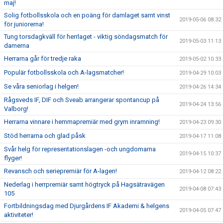
maj!
Solig fotbollsskola och en poäng för damlaget samt vinst
2019-05-06 08:32
för juniorerna!
Tung torsdagkväll för herrlaget - viktig söndagsmatch för
2019-05-03 11:13
damerna
Herrarna går för tredje raka
2019-05-02 10:33
Populär fotbollsskola och A-lagsmatcher!
2019-04-29 10:03
Se våra seniorlag i helgen!
2019-04-26 14:34
Rågsveds IF, DIF och Sveab arrangerar spontancup på
2019-04-24 13:56
Valborg!
Herrarna vinnare i hemmapremiär med grym inramning!
2019-04-23 09:30
Stöd herrarna och glad påsk
2019-04-17 11:08
Svår helg för representationslagen -och ungdomarna
2019-04-15 10:37
flyger!
Revansch och seriepremiär för A-lagen!
2019-04-12 08:22
Nederlag i herrpremiär samt högtryck på Hagsätravägen
2019-04-08 07:43
105
Fortbildningsdag med Djurgårdens IF Akademi & helgens
2019-04-05 07:47
aktiviteter!