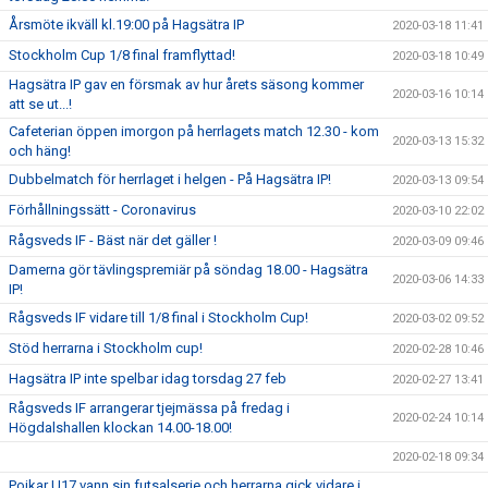
Årsmöte ikväll kl.19:00 på Hagsätra IP
2020-03-18 11:41
Stockholm Cup 1/8 final framflyttad!
2020-03-18 10:49
Hagsätra IP gav en försmak av hur årets säsong kommer
2020-03-16 10:14
att se ut...!
Cafeterian öppen imorgon på herrlagets match 12.30 - kom
2020-03-13 15:32
och häng!
Dubbelmatch för herrlaget i helgen - På Hagsätra IP!
2020-03-13 09:54
Förhållningssätt - Coronavirus
2020-03-10 22:02
Rågsveds IF - Bäst när det gäller !
2020-03-09 09:46
Damerna gör tävlingspremiär på söndag 18.00 - Hagsätra
2020-03-06 14:33
IP!
Rågsveds IF vidare till 1/8 final i Stockholm Cup!
2020-03-02 09:52
Stöd herrarna i Stockholm cup!
2020-02-28 10:46
Hagsätra IP inte spelbar idag torsdag 27 feb
2020-02-27 13:41
Rågsveds IF arrangerar tjejmässa på fredag i
2020-02-24 10:14
Högdalshallen klockan 14.00-18.00!
2020-02-18 09:34
Pojkar U17 vann sin futsalserie och herrarna gick vidare i