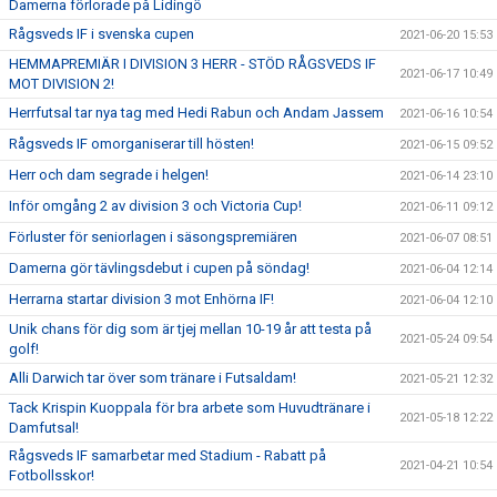
Damerna förlorade på Lidingö
Rågsveds IF i svenska cupen
2021-06-20 15:53
HEMMAPREMIÄR I DIVISION 3 HERR - STÖD RÅGSVEDS IF
2021-06-17 10:49
MOT DIVISION 2!
Herrfutsal tar nya tag med Hedi Rabun och Andam Jassem
2021-06-16 10:54
Rågsveds IF omorganiserar till hösten!
2021-06-15 09:52
Herr och dam segrade i helgen!
2021-06-14 23:10
Inför omgång 2 av division 3 och Victoria Cup!
2021-06-11 09:12
Förluster för seniorlagen i säsongspremiären
2021-06-07 08:51
Damerna gör tävlingsdebut i cupen på söndag!
2021-06-04 12:14
Herrarna startar division 3 mot Enhörna IF!
2021-06-04 12:10
Unik chans för dig som är tjej mellan 10-19 år att testa på
2021-05-24 09:54
golf!
Alli Darwich tar över som tränare i Futsaldam!
2021-05-21 12:32
Tack Krispin Kuoppala för bra arbete som Huvudtränare i
2021-05-18 12:22
Damfutsal!
Rågsveds IF samarbetar med Stadium - Rabatt på
2021-04-21 10:54
Fotbollsskor!