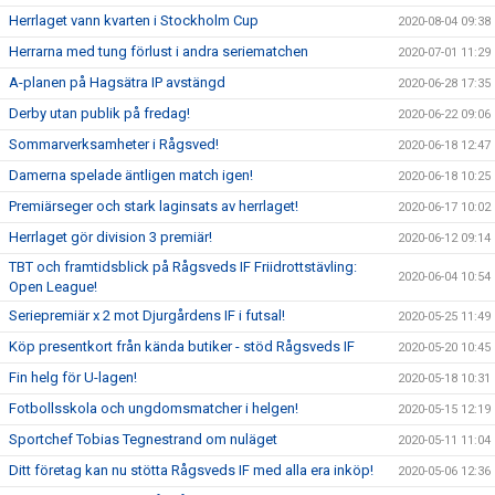
Herrlaget vann kvarten i Stockholm Cup
2020-08-04 09:38
Herrarna med tung förlust i andra seriematchen
2020-07-01 11:29
A-planen på Hagsätra IP avstängd
2020-06-28 17:35
Derby utan publik på fredag!
2020-06-22 09:06
Sommarverksamheter i Rågsved!
2020-06-18 12:47
Damerna spelade äntligen match igen!
2020-06-18 10:25
Premiärseger och stark laginsats av herrlaget!
2020-06-17 10:02
Herrlaget gör division 3 premiär!
2020-06-12 09:14
TBT och framtidsblick på Rågsveds IF Friidrottstävling:
2020-06-04 10:54
Open League!
Seriepremiär x 2 mot Djurgårdens IF i futsal!
2020-05-25 11:49
Köp presentkort från kända butiker - stöd Rågsveds IF
2020-05-20 10:45
Fin helg för U-lagen!
2020-05-18 10:31
Fotbollsskola och ungdomsmatcher i helgen!
2020-05-15 12:19
Sportchef Tobias Tegnestrand om nuläget
2020-05-11 11:04
Ditt företag kan nu stötta Rågsveds IF med alla era inköp!
2020-05-06 12:36