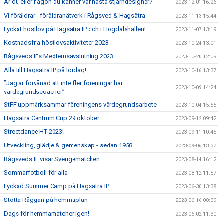
Är du eller någon du känner vår nästa stjärndesigner?
2023-12-01 16:26
Vi föräldrar - föräldranätverk i Rågsved & Hagsätra
2023-11-13 15:44
Lyckat höstlov på Hagsätra IP och i Högdalshallen!
2023-11-07 13:19
Kostnadsfria höstlovsaktiviteter 2023
2023-10-24 13:01
Rågsveds IFs Medlemsavslutning 2023
2023-10-20 12:09
Alla till Hagsätra IP på lördag!
2023-10-16 13:37
”Jag är förvånad att inte fler föreningar har
2023-10-09 14:24
värdegrundscoacher”
StFF uppmärksammar föreningens värdegrundsarbete
2023-10-04 15:55
Hagsätra Centrum Cup 29 oktober
2023-09-12 09:42
Streetdance HT 2023!
2023-09-11 10:45
Utveckling, glädje & gemenskap - sedan 1958
2023-09-06 13:37
Rågsveds IF visar Sverigematchen
2023-08-14 16:12
Sommarfotboll för alla
2023-08-12 11:57
Lyckad Summer Camp på Hagsätra IP
2023-06-30 13:38
Stötta Råggan på hemmaplan
2023-06-16 00:39
Dags för hemmamatcher igen!
2023-06-02 11:30