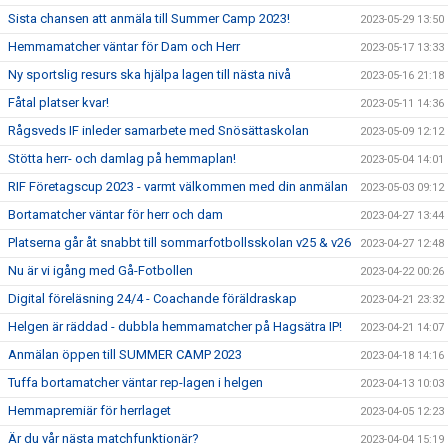
Sista chansen att anmäla till Summer Camp 2023!
2023-05-29 13:50
Hemmamatcher väntar för Dam och Herr
2023-05-17 13:33
Ny sportslig resurs ska hjälpa lagen till nästa nivå
2023-05-16 21:18
Fåtal platser kvar!
2023-05-11 14:36
Rågsveds IF inleder samarbete med Snösättaskolan
2023-05-09 12:12
Stötta herr- och damlag på hemmaplan!
2023-05-04 14:01
RIF Företagscup 2023 - varmt välkommen med din anmälan
2023-05-03 09:12
Bortamatcher väntar för herr och dam
2023-04-27 13:44
Platserna går åt snabbt till sommarfotbollsskolan v25 & v26
2023-04-27 12:48
Nu är vi igång med Gå-Fotbollen
2023-04-22 00:26
Digital föreläsning 24/4 - Coachande föräldraskap
2023-04-21 23:32
Helgen är räddad - dubbla hemmamatcher på Hagsätra IP!
2023-04-21 14:07
Anmälan öppen till SUMMER CAMP 2023
2023-04-18 14:16
Tuffa bortamatcher väntar rep-lagen i helgen
2023-04-13 10:03
Hemmapremiär för herrlaget
2023-04-05 12:23
Är du vår nästa matchfunktionär?
2023-04-04 15:19