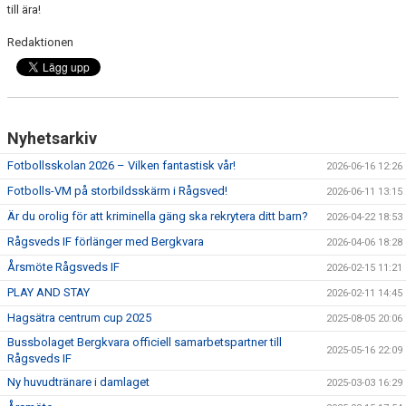
till ära!
TRÄNINGSKLÄDER
Redaktionen
RÅGSVEDS IF I MEDIA
FONDER
Nyhetsarkiv
Fotbollsskolan 2026 – Vilken fantastisk vår!
2026-06-16 12:26
Fotbolls-VM på storbildsskärm i Rågsved!
2026-06-11 13:15
Är du orolig för att kriminella gäng ska rekrytera ditt barn?
2026-04-22 18:53
Rågsveds IF förlänger med Bergkvara
2026-04-06 18:28
Årsmöte Rågsveds IF
2026-02-15 11:21
PLAY AND STAY
2026-02-11 14:45
Hagsätra centrum cup 2025
2025-08-05 20:06
Bussbolaget Bergkvara officiell samarbetspartner till
2025-05-16 22:09
Rågsveds IF
Ny huvudtränare i damlaget
2025-03-03 16:29