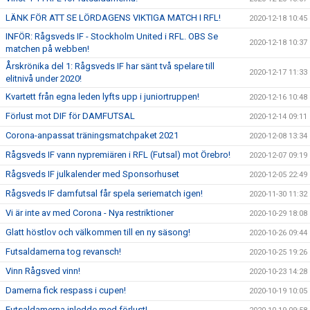
LÄNK FÖR ATT SE LÖRDAGENS VIKTIGA MATCH I RFL!
2020-12-18 10:45
INFÖR: Rågsveds IF - Stockholm United i RFL. OBS Se
2020-12-18 10:37
matchen på webben!
Årskrönika del 1: Rågsveds IF har sänt två spelare till
2020-12-17 11:33
elitnivå under 2020!
Kvartett från egna leden lyfts upp i juniortruppen!
2020-12-16 10:48
Förlust mot DIF för DAMFUTSAL
2020-12-14 09:11
Corona-anpassat träningsmatchpaket 2021
2020-12-08 13:34
Rågsveds IF vann nypremiären i RFL (Futsal) mot Örebro!
2020-12-07 09:19
Rågsveds IF julkalender med Sponsorhuset
2020-12-05 22:49
Rågsveds IF damfutsal får spela seriematch igen!
2020-11-30 11:32
Vi är inte av med Corona - Nya restriktioner
2020-10-29 18:08
Glatt höstlov och välkommen till en ny säsong!
2020-10-26 09:44
Futsaldamerna tog revansch!
2020-10-25 19:26
Vinn Rågsved vinn!
2020-10-23 14:28
Damerna fick respass i cupen!
2020-10-19 10:05
Futsaldamerna inledde med förlust!