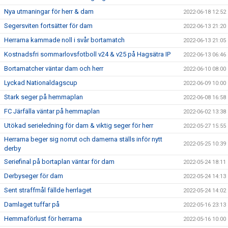
Nya utmaningar för herr & dam
2022-06-18 12:52
Segersviten fortsätter för dam
2022-06-13 21:20
Herrarna kammade noll i svår bortamatch
2022-06-13 21:05
Kostnadsfri sommarlovsfotboll v24 & v25 på Hagsätra IP
2022-06-13 06:46
Bortamatcher väntar dam och herr
2022-06-10 08:00
Lyckad Nationaldagscup
2022-06-09 10:00
Stark seger på hemmaplan
2022-06-08 16:58
FC Järfälla väntar på hemmaplan
2022-06-02 13:38
Utökad serieledning för dam & viktig seger för herr
2022-05-27 15:55
Herrarna beger sig norrut och damerna ställs inför nytt
2022-05-25 10:39
derby
Seriefinal på bortaplan väntar för dam
2022-05-24 18:11
Derbyseger för dam
2022-05-24 14:13
Sent straffmål fällde herrlaget
2022-05-24 14:02
Damlaget tuffar på
2022-05-16 23:13
Hemmaförlust för herrarna
2022-05-16 10:00