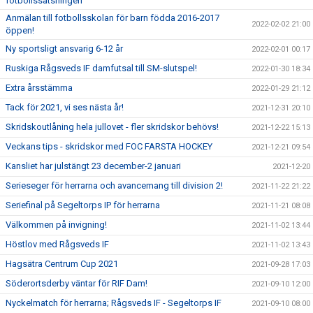
fotbollssatsningen
Anmälan till fotbollsskolan för barn födda 2016-2017
2022-02-02 21:00
öppen!
Ny sportsligt ansvarig 6-12 år
2022-02-01 00:17
Ruskiga Rågsveds IF damfutsal till SM-slutspel!
2022-01-30 18:34
Extra årsstämma
2022-01-29 21:12
Tack för 2021, vi ses nästa år!
2021-12-31 20:10
Skridskoutlåning hela jullovet - fler skridskor behövs!
2021-12-22 15:13
Veckans tips - skridskor med FOC FARSTA HOCKEY
2021-12-21 09:54
Kansliet har julstängt 23 december-2 januari
2021-12-20
Serieseger för herrarna och avancemang till division 2!
2021-11-22 21:22
Seriefinal på Segeltorps IP för herrarna
2021-11-21 08:08
Välkommen på invigning!
2021-11-02 13:44
Höstlov med Rågsveds IF
2021-11-02 13:43
Hagsätra Centrum Cup 2021
2021-09-28 17:03
Söderortsderby väntar för RIF Dam!
2021-09-10 12:00
Nyckelmatch för herrarna; Rågsveds IF - Segeltorps IF
2021-09-10 08:00