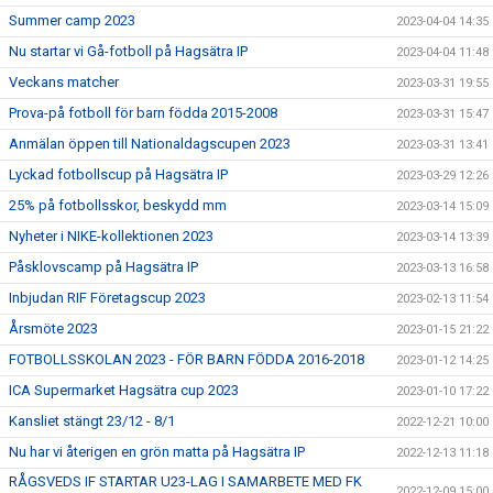
Summer camp 2023
2023-04-04 14:35
Nu startar vi Gå-fotboll på Hagsätra IP
2023-04-04 11:48
Veckans matcher
2023-03-31 19:55
Prova-på fotboll för barn födda 2015-2008
2023-03-31 15:47
Anmälan öppen till Nationaldagscupen 2023
2023-03-31 13:41
Lyckad fotbollscup på Hagsätra IP
2023-03-29 12:26
25% på fotbollsskor, beskydd mm
2023-03-14 15:09
Nyheter i NIKE-kollektionen 2023
2023-03-14 13:39
Påsklovscamp på Hagsätra IP
2023-03-13 16:58
Inbjudan RIF Företagscup 2023
2023-02-13 11:54
Årsmöte 2023
2023-01-15 21:22
FOTBOLLSSKOLAN 2023 - FÖR BARN FÖDDA 2016-2018
2023-01-12 14:25
ICA Supermarket Hagsätra cup 2023
2023-01-10 17:22
Kansliet stängt 23/12 - 8/1
2022-12-21 10:00
Nu har vi återigen en grön matta på Hagsätra IP
2022-12-13 11:18
RÅGSVEDS IF STARTAR U23-LAG I SAMARBETE MED FK
2022-12-09 15:00