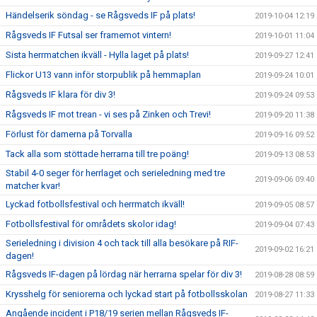
Händelserik söndag - se Rågsveds IF på plats!
2019-10-04 12:19
Rågsveds IF Futsal ser framemot vintern!
2019-10-01 11:04
Sista herrmatchen ikväll - Hylla laget på plats!
2019-09-27 12:41
Flickor U13 vann inför storpublik på hemmaplan
2019-09-24 10:01
Rågsveds IF klara för div 3!
2019-09-24 09:53
Rågsveds IF mot trean - vi ses på Zinken och Trevi!
2019-09-20 11:38
Förlust för damerna på Torvalla
2019-09-16 09:52
Tack alla som stöttade herrarna till tre poäng!
2019-09-13 08:53
Stabil 4-0 seger för herrlaget och serieledning med tre
2019-09-06 09:40
matcher kvar!
Lyckad fotbollsfestival och herrmatch ikväll!
2019-09-05 08:57
Fotbollsfestival för områdets skolor idag!
2019-09-04 07:43
Serieledning i division 4 och tack till alla besökare på RIF-
2019-09-02 16:21
dagen!
Rågsveds IF-dagen på lördag när herrarna spelar för div 3!
2019-08-28 08:59
Krysshelg för seniorerna och lyckad start på fotbollsskolan
2019-08-27 11:33
Angående incident i P18/19 serien mellan Rågsveds IF-