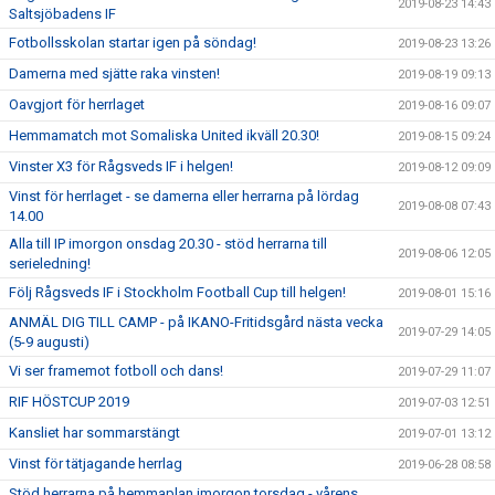
2019-08-23 14:43
Saltsjöbadens IF
Fotbollsskolan startar igen på söndag!
2019-08-23 13:26
Damerna med sjätte raka vinsten!
2019-08-19 09:13
Oavgjort för herrlaget
2019-08-16 09:07
Hemmamatch mot Somaliska United ikväll 20.30!
2019-08-15 09:24
Vinster X3 för Rågsveds IF i helgen!
2019-08-12 09:09
Vinst för herrlaget - se damerna eller herrarna på lördag
2019-08-08 07:43
14.00
Alla till IP imorgon onsdag 20.30 - stöd herrarna till
2019-08-06 12:05
serieledning!
Följ Rågsveds IF i Stockholm Football Cup till helgen!
2019-08-01 15:16
ANMÄL DIG TILL CAMP - på IKANO-Fritidsgård nästa vecka
2019-07-29 14:05
(5-9 augusti)
Vi ser framemot fotboll och dans!
2019-07-29 11:07
RIF HÖSTCUP 2019
2019-07-03 12:51
Kansliet har sommarstängt
2019-07-01 13:12
Vinst för tätjagande herrlag
2019-06-28 08:58
Stöd herrarna på hemmaplan imorgon torsdag - vårens