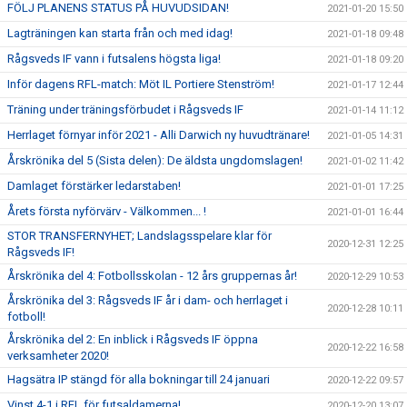
FÖLJ PLANENS STATUS PÅ HUVUDSIDAN!
2021-01-20 15:50
Lagträningen kan starta från och med idag!
2021-01-18 09:48
Rågsveds IF vann i futsalens högsta liga!
2021-01-18 09:20
Inför dagens RFL-match: Möt IL Portiere Stenström!
2021-01-17 12:44
Träning under träningsförbudet i Rågsveds IF
2021-01-14 11:12
Herrlaget förnyar inför 2021 - Alli Darwich ny huvudtränare!
2021-01-05 14:31
Årskrönika del 5 (Sista delen): De äldsta ungdomslagen!
2021-01-02 11:42
Damlaget förstärker ledarstaben!
2021-01-01 17:25
Årets första nyförvärv - Välkommen... !
2021-01-01 16:44
STOR TRANSFERNYHET; Landslagsspelare klar för
2020-12-31 12:25
Rågsveds IF!
Årskrönika del 4: Fotbollsskolan - 12 års gruppernas år!
2020-12-29 10:53
Årskrönika del 3: Rågsveds IF år i dam- och herrlaget i
2020-12-28 10:11
fotboll!
Årskrönika del 2: En inblick i Rågsveds IF öppna
2020-12-22 16:58
verksamheter 2020!
Hagsätra IP stängd för alla bokningar till 24 januari
2020-12-22 09:57
Vinst 4-1 i RFL för futsaldamerna!
2020-12-20 13:07