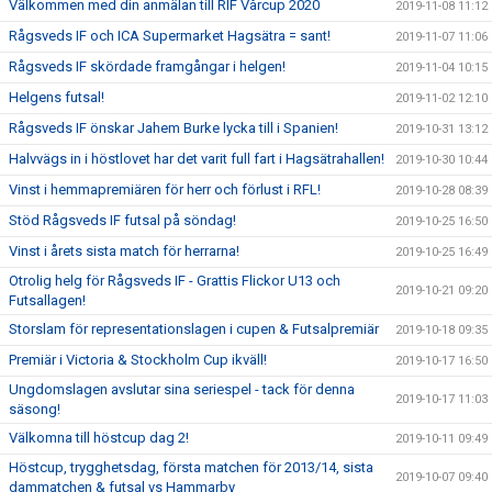
Välkommen med din anmälan till RIF Vårcup 2020
2019-11-08 11:12
Rågsveds IF och ICA Supermarket Hagsätra = sant!
2019-11-07 11:06
Rågsveds IF skördade framgångar i helgen!
2019-11-04 10:15
Helgens futsal!
2019-11-02 12:10
Rågsveds IF önskar Jahem Burke lycka till i Spanien!
2019-10-31 13:12
Halvvägs in i höstlovet har det varit full fart i Hagsätrahallen!
2019-10-30 10:44
Vinst i hemmapremiären för herr och förlust i RFL!
2019-10-28 08:39
Stöd Rågsveds IF futsal på söndag!
2019-10-25 16:50
Vinst i årets sista match för herrarna!
2019-10-25 16:49
Otrolig helg för Rågsveds IF - Grattis Flickor U13 och
2019-10-21 09:20
Futsallagen!
Storslam för representationslagen i cupen & Futsalpremiär
2019-10-18 09:35
Premiär i Victoria & Stockholm Cup ikväll!
2019-10-17 16:50
Ungdomslagen avslutar sina seriespel - tack för denna
2019-10-17 11:03
säsong!
Välkomna till höstcup dag 2!
2019-10-11 09:49
Höstcup, trygghetsdag, första matchen för 2013/14, sista
2019-10-07 09:40
dammatchen & futsal vs Hammarby