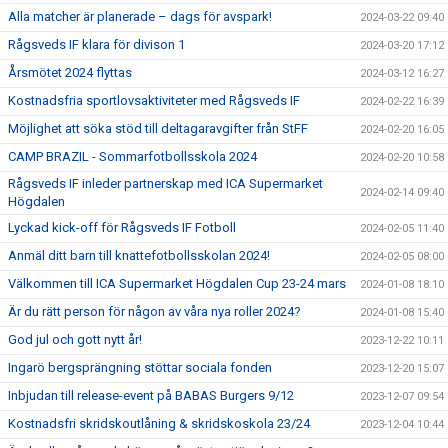
Alla matcher är planerade – dags för avspark!
2024-03-22 09:40
Rågsveds IF klara för divison 1
2024-03-20 17:12
Årsmötet 2024 flyttas
2024-03-12 16:27
Kostnadsfria sportlovsaktiviteter med Rågsveds IF
2024-02-22 16:39
Möjlighet att söka stöd till deltagaravgifter från StFF
2024-02-20 16:05
CAMP BRAZIL - Sommarfotbollsskola 2024
2024-02-20 10:58
Rågsveds IF inleder partnerskap med ICA Supermarket
2024-02-14 09:40
Högdalen
Lyckad kick-off för Rågsveds IF Fotboll
2024-02-05 11:40
Anmäl ditt barn till knattefotbollsskolan 2024!
2024-02-05 08:00
Välkommen till ICA Supermarket Högdalen Cup 23-24 mars
2024-01-08 18:10
Är du rätt person för någon av våra nya roller 2024?
2024-01-08 15:40
God jul och gott nytt år!
2023-12-22 10:11
Ingarö bergsprängning stöttar sociala fonden
2023-12-20 15:07
Inbjudan till release-event på BABAS Burgers 9/12
2023-12-07 09:54
Kostnadsfri skridskoutlåning & skridskoskola 23/24
2023-12-04 10:44