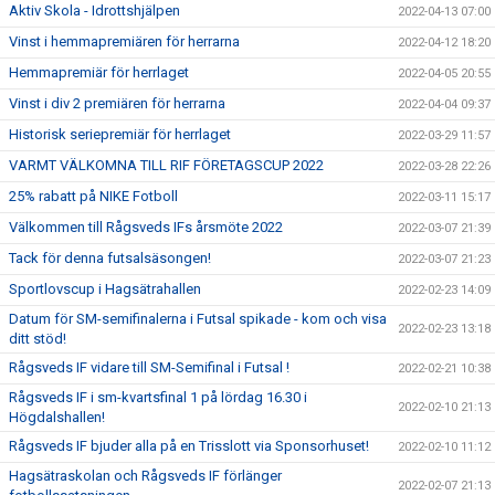
Aktiv Skola - Idrottshjälpen
2022-04-13 07:00
Vinst i hemmapremiären för herrarna
2022-04-12 18:20
Hemmapremiär för herrlaget
2022-04-05 20:55
Vinst i div 2 premiären för herrarna
2022-04-04 09:37
Historisk seriepremiär för herrlaget
2022-03-29 11:57
VARMT VÄLKOMNA TILL RIF FÖRETAGSCUP 2022
2022-03-28 22:26
25% rabatt på NIKE Fotboll
2022-03-11 15:17
Välkommen till Rågsveds IFs årsmöte 2022
2022-03-07 21:39
Tack för denna futsalsäsongen!
2022-03-07 21:23
Sportlovscup i Hagsätrahallen
2022-02-23 14:09
Datum för SM-semifinalerna i Futsal spikade - kom och visa
2022-02-23 13:18
ditt stöd!
Rågsveds IF vidare till SM-Semifinal i Futsal !
2022-02-21 10:38
Rågsveds IF i sm-kvartsfinal 1 på lördag 16.30 i
2022-02-10 21:13
Högdalshallen!
Rågsveds IF bjuder alla på en Trisslott via Sponsorhuset!
2022-02-10 11:12
Hagsätraskolan och Rågsveds IF förlänger
2022-02-07 21:13