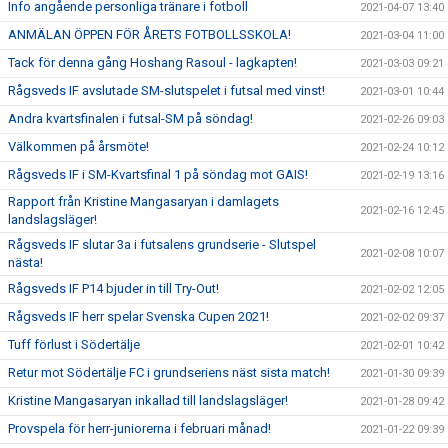
Info angående personliga tränare i fotboll
2021-04-07 13:40
ANMÄLAN ÖPPEN FÖR ÅRETS FOTBOLLSSKOLA!
2021-03-04 11:00
Tack för denna gång Hoshang Rasoul - lagkapten!
2021-03-03 09:21
Rågsveds IF avslutade SM-slutspelet i futsal med vinst!
2021-03-01 10:44
Andra kvartsfinalen i futsal-SM på söndag!
2021-02-26 09:03
Välkommen på årsmöte!
2021-02-24 10:12
Rågsveds IF i SM-Kvartsfinal 1 på söndag mot GAIS!
2021-02-19 13:16
Rapport från Kristine Mangasaryan i damlagets
2021-02-16 12:45
landslagsläger!
Rågsveds IF slutar 3a i futsalens grundserie - Slutspel
2021-02-08 10:07
nästa!
Rågsveds IF P14 bjuder in till Try-Out!
2021-02-02 12:05
Rågsveds IF herr spelar Svenska Cupen 2021!
2021-02-02 09:37
Tuff förlust i Södertälje
2021-02-01 10:42
Retur mot Södertälje FC i grundseriens näst sista match!
2021-01-30 09:39
Kristine Mangasaryan inkallad till landslagsläger!
2021-01-28 09:42
Provspela för herr-juniorerna i februari månad!
2021-01-22 09:39