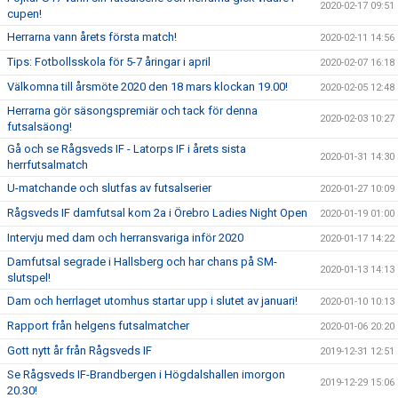
2020-02-17 09:51
cupen!
Herrarna vann årets första match!
2020-02-11 14:56
Tips: Fotbollsskola för 5-7 åringar i april
2020-02-07 16:18
Välkomna till årsmöte 2020 den 18 mars klockan 19.00!
2020-02-05 12:48
Herrarna gör säsongspremiär och tack för denna
2020-02-03 10:27
futsalsäong!
Gå och se Rågsveds IF - Latorps IF i årets sista
2020-01-31 14:30
herrfutsalmatch
U-matchande och slutfas av futsalserier
2020-01-27 10:09
Rågsveds IF damfutsal kom 2a i Örebro Ladies Night Open
2020-01-19 01:00
Intervju med dam och herransvariga inför 2020
2020-01-17 14:22
Damfutsal segrade i Hallsberg och har chans på SM-
2020-01-13 14:13
slutspel!
Dam och herrlaget utomhus startar upp i slutet av januari!
2020-01-10 10:13
Rapport från helgens futsalmatcher
2020-01-06 20:20
Gott nytt år från Rågsveds IF
2019-12-31 12:51
Se Rågsveds IF-Brandbergen i Högdalshallen imorgon
2019-12-29 15:06
20.30!