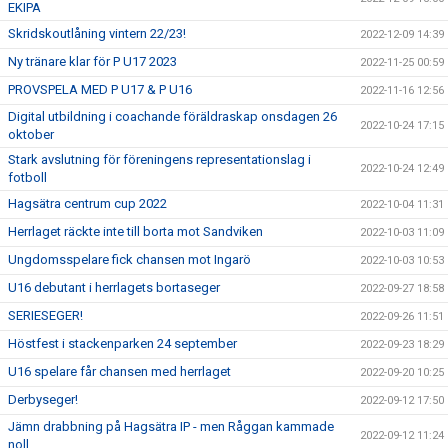
EKIPA
Skridskoutlåning vintern 22/23!
2022-12-09 14:39
Ny tränare klar för P U17 2023
2022-11-25 00:59
PROVSPELA MED P U17 & P U16
2022-11-16 12:56
Digital utbildning i coachande föräldraskap onsdagen 26
2022-10-24 17:15
oktober
Stark avslutning för föreningens representationslag i
2022-10-24 12:49
fotboll
Hagsätra centrum cup 2022
2022-10-04 11:31
Herrlaget räckte inte till borta mot Sandviken
2022-10-03 11:09
Ungdomsspelare fick chansen mot Ingarö
2022-10-03 10:53
U16 debutant i herrlagets bortaseger
2022-09-27 18:58
SERIESEGER!
2022-09-26 11:51
Höstfest i stackenparken 24 september
2022-09-23 18:29
U16 spelare får chansen med herrlaget
2022-09-20 10:25
Derbyseger!
2022-09-12 17:50
Jämn drabbning på Hagsätra IP - men Råggan kammade
2022-09-12 11:24
noll