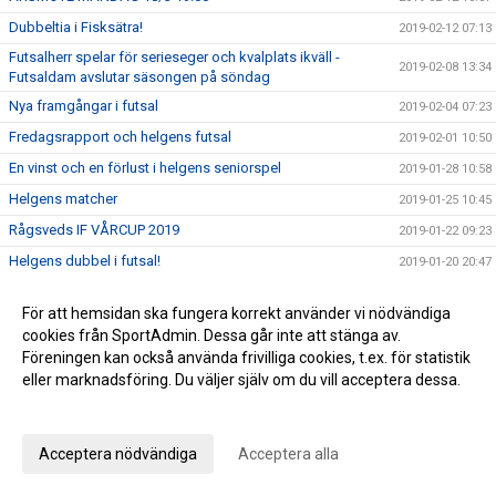
Dubbeltia i Fisksätra!
2019-02-12 07:13
Futsalherr spelar för serieseger och kvalplats ikväll -
2019-02-08 13:34
Futsaldam avslutar säsongen på söndag
Nya framgångar i futsal
2019-02-04 07:23
Fredagsrapport och helgens futsal
2019-02-01 10:50
En vinst och en förlust i helgens seniorspel
2019-01-28 10:58
Helgens matcher
2019-01-25 10:45
Rågsveds IF VÅRCUP 2019
2019-01-22 09:23
Helgens dubbel i futsal!
2019-01-20 20:47
Helgens matcher
2019-01-18 20:19
För att hemsidan ska fungera korrekt använder vi nödvändiga
Läsning om vår rörelseprofil samt info om helgen
2019-01-11 12:21
cookies från SportAdmin. Dessa går inte att stänga av.
Vinst i seriefinal för herrfutsal och rapport från jullovet
2019-01-07 08:54
Föreningen kan också använda frivilliga cookies, t.ex. för statistik
eller marknadsföring. Du väljer själv om du vill acceptera dessa.
2019 smyger igång
2019-01-06 10:09
Anpassa dina val
Summering av 2018
2018-12-28 16:54
Julhälsning från kansliet!
2018-12-21 10:04
Acceptera nödvändiga
Acceptera alla
Viktig vinst i jakten på serieseger!
2018-12-17 07:53