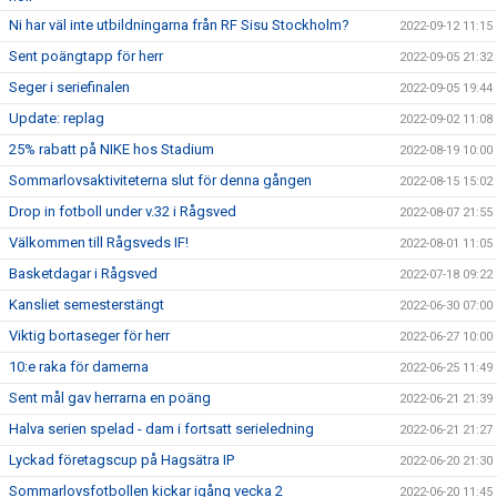
Ni har väl inte utbildningarna från RF Sisu Stockholm?
2022-09-12 11:15
Sent poängtapp för herr
2022-09-05 21:32
Seger i seriefinalen
2022-09-05 19:44
Update: replag
2022-09-02 11:08
25% rabatt på NIKE hos Stadium
2022-08-19 10:00
Sommarlovsaktiviteterna slut för denna gången
2022-08-15 15:02
Drop in fotboll under v.32 i Rågsved
2022-08-07 21:55
Välkommen till Rågsveds IF!
2022-08-01 11:05
Basketdagar i Rågsved
2022-07-18 09:22
Kansliet semesterstängt
2022-06-30 07:00
Viktig bortaseger för herr
2022-06-27 10:00
10:e raka för damerna
2022-06-25 11:49
Sent mål gav herrarna en poäng
2022-06-21 21:39
Halva serien spelad - dam i fortsatt serieledning
2022-06-21 21:27
Lyckad företagscup på Hagsätra IP
2022-06-20 21:30
Sommarlovsfotbollen kickar igång vecka 2
2022-06-20 11:45