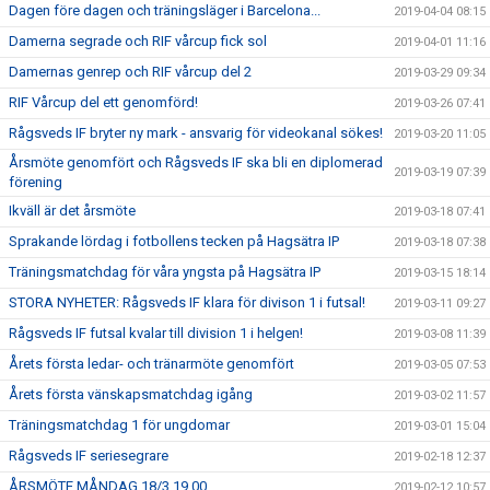
Dagen före dagen och träningsläger i Barcelona...
2019-04-04 08:15
Damerna segrade och RIF vårcup fick sol
2019-04-01 11:16
Damernas genrep och RIF vårcup del 2
2019-03-29 09:34
RIF Vårcup del ett genomförd!
2019-03-26 07:41
Rågsveds IF bryter ny mark - ansvarig för videokanal sökes!
2019-03-20 11:05
Årsmöte genomfört och Rågsveds IF ska bli en diplomerad
2019-03-19 07:39
förening
Ikväll är det årsmöte
2019-03-18 07:41
Sprakande lördag i fotbollens tecken på Hagsätra IP
2019-03-18 07:38
Träningsmatchdag för våra yngsta på Hagsätra IP
2019-03-15 18:14
STORA NYHETER: Rågsveds IF klara för divison 1 i futsal!
2019-03-11 09:27
Rågsveds IF futsal kvalar till division 1 i helgen!
2019-03-08 11:39
Årets första ledar- och tränarmöte genomfört
2019-03-05 07:53
Årets första vänskapsmatchdag igång
2019-03-02 11:57
Träningsmatchdag 1 för ungdomar
2019-03-01 15:04
Rågsveds IF seriesegrare
2019-02-18 12:37
ÅRSMÖTE MÅNDAG 18/3 19.00
2019-02-12 10:57