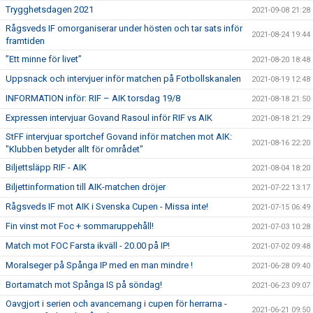
Trygghetsdagen 2021
2021-09-08 21:28
Rågsveds IF omorganiserar under hösten och tar sats inför
2021-08-24 19:44
framtiden
”Ett minne för livet”
2021-08-20 18:48
Uppsnack och intervjuer inför matchen på Fotbollskanalen
2021-08-19 12:48
INFORMATION inför: RIF – AIK torsdag 19/8
2021-08-18 21:50
Expressen intervjuar Govand Rasoul inför RIF vs AIK
2021-08-18 21:29
StFF intervjuar sportchef Govand inför matchen mot AIK:
2021-08-16 22:20
"Klubben betyder allt för området"
Biljettsläpp RIF - AIK
2021-08-04 18:20
Biljettinformation till AIK-matchen dröjer
2021-07-22 13:17
Rågsveds IF mot AIK i Svenska Cupen - Missa inte!
2021-07-15 06:49
Fin vinst mot Foc + sommaruppehåll!
2021-07-03 10:28
Match mot FOC Farsta ikväll - 20.00 på IP!
2021-07-02 09:48
Moralseger på Spånga IP med en man mindre !
2021-06-28 09:40
Bortamatch mot Spånga IS på söndag!
2021-06-23 09:07
Oavgjort i serien och avancemang i cupen för herrarna -
2021-06-21 09:50