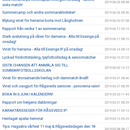
2019-06-26 08:48
sista match!
Summercamp och andra sommaraktiviteter!
2019-06-26 08:36
Blytung vinst för herrarna borta mot Långholmen
2019-06-20 07:58
Rapport från vecka 1 av summercamp
2019-06-17 09:13
Stark avslutning på våren för damerna - Alla till Essinge på
2019-06-17 08:15
onsdag!
Vinst för herrarna - Alla till Essinge IP på onsdag!
2019-06-14 08:14
Lyckad friidrottstävling, tjejfotbollsdag & seniormatcher
2019-06-10 07:53
SISTA CHANSEN ATT ANMÄLA SIG TILL
2019-06-03 16:13
SOMMARFOTBOLLSSKOLAN
Vinst för storsatsande herrlag och dammatch ikväll!
2019-05-31 08:46
Vinst och oavgjort för Rågsveds seniorer - juniorerna vann!
2019-05-27 08:39
BOKA IN 6 JUNI I KALENDERN!
2019-05-23 11:44
Rapport om helgens dabbningar
2019-05-21 08:29
KARAKTÄRSSEGER FÖR RÅGSVEDS IF!
2019-05-17 09:13
Herrlaget spelar hemma!
2019-05-15 09:29
Tips: Hagsätra vårfest 11 maj & Rågsvedsdagen den 18
2019-05-08 08:17