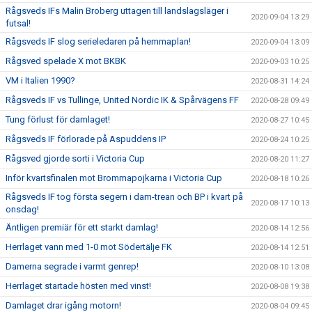
Rågsveds IFs Malin Broberg uttagen till landslagsläger i
2020-09-04 13:29
futsal!
Rågsveds IF slog serieledaren på hemmaplan!
2020-09-04 13:09
Rågsved spelade X mot BKBK
2020-09-03 10:25
VM i Italien 1990?
2020-08-31 14:24
Rågsveds IF vs Tullinge, United Nordic IK & Spårvägens FF
2020-08-28 09:49
Tung förlust för damlaget!
2020-08-27 10:45
Rågsveds IF förlorade på Aspuddens IP
2020-08-24 10:25
Rågsved gjorde sorti i Victoria Cup
2020-08-20 11:27
Inför kvartsfinalen mot Brommapojkarna i Victoria Cup
2020-08-18 10:26
Rågsveds IF tog första segern i dam-trean och BP i kvart på
2020-08-17 10:13
onsdag!
Äntligen premiär för ett starkt damlag!
2020-08-14 12:56
Herrlaget vann med 1-0 mot Södertälje FK
2020-08-14 12:51
Damerna segrade i varmt genrep!
2020-08-10 13:08
Herrlaget startade hösten med vinst!
2020-08-08 19:38
Damlaget drar igång motorn!
2020-08-04 09:45