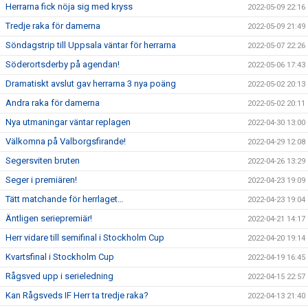
Herrarna fick nöja sig med kryss
2022-05-09 22:16
Tredje raka för damerna
2022-05-09 21:49
Söndagstrip till Uppsala väntar för herrarna
2022-05-07 22:26
Söderortsderby på agendan!
2022-05-06 17:43
Dramatiskt avslut gav herrarna 3 nya poäng
2022-05-02 20:13
Andra raka för damerna
2022-05-02 20:11
Nya utmaningar väntar replagen
2022-04-30 13:00
Välkomna på Valborgsfirande!
2022-04-29 12:08
Segersviten bruten
2022-04-26 13:29
Seger i premiären!
2022-04-23 19:09
Tätt matchande för herrlaget…
2022-04-23 19:04
Äntligen seriepremiär!
2022-04-21 14:17
Herr vidare till semifinal i Stockholm Cup
2022-04-20 19:14
Kvartsfinal i Stockholm Cup
2022-04-19 16:45
Rågsved upp i serieledning
2022-04-15 22:57
Kan Rågsveds IF Herr ta tredje raka?
2022-04-13 21:40