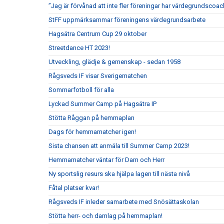
”Jag är förvånad att inte fler föreningar har värdegrundscoac
StFF uppmärksammar föreningens värdegrundsarbete
Hagsätra Centrum Cup 29 oktober
Streetdance HT 2023!
Utveckling, glädje & gemenskap - sedan 1958
Rågsveds IF visar Sverigematchen
Sommarfotboll för alla
Lyckad Summer Camp på Hagsätra IP
Stötta Råggan på hemmaplan
Dags för hemmamatcher igen!
Sista chansen att anmäla till Summer Camp 2023!
Hemmamatcher väntar för Dam och Herr
Ny sportslig resurs ska hjälpa lagen till nästa nivå
Fåtal platser kvar!
Rågsveds IF inleder samarbete med Snösättaskolan
Stötta herr- och damlag på hemmaplan!