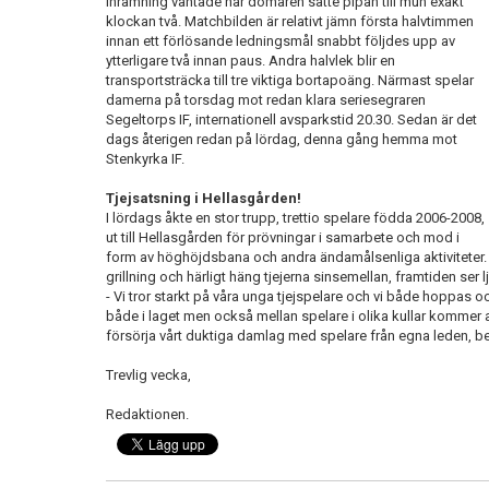
inramning väntade när domaren satte pipan till mun exakt
klockan två. Matchbilden är relativt jämn första halvtimmen
innan ett förlösande ledningsmål snabbt följdes upp av
ytterligare två innan paus. Andra halvlek blir en
transportsträcka till tre viktiga bortapoäng. Närmast spelar
damerna på torsdag mot redan klara seriesegraren
Segeltorps IF, internationell avsparkstid 20.30. Sedan är det
dags återigen redan på lördag, denna gång hemma mot
Stenkyrka IF.
Tjejsatsning i Hellasgården!
I lördags åkte en stor trupp, trettio spelare födda 2006-2008,
ut till Hellasgården för prövningar i samarbete och mod i
form av höghöjdsbana och andra ändamålsenliga aktiviteter. 
grillning och härligt häng tjejerna sinsemellan, framtiden ser l
- Vi tror starkt på våra unga tjejspelare och vi både hoppas 
både i laget men också mellan spelare i olika kullar kommer a
försörja vårt duktiga damlag med spelare från egna leden, be
Trevlig vecka,
Redaktionen.