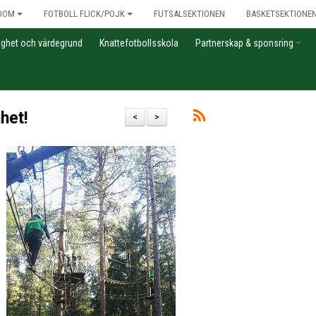
DOM
FOTBOLL FLICK/POJK
FUTSALSEKTIONEN
BASKETSEKTIONE
gghet och värdegrund
Knattefotbollsskola
Partnerskap & sponsring
het!
<
>