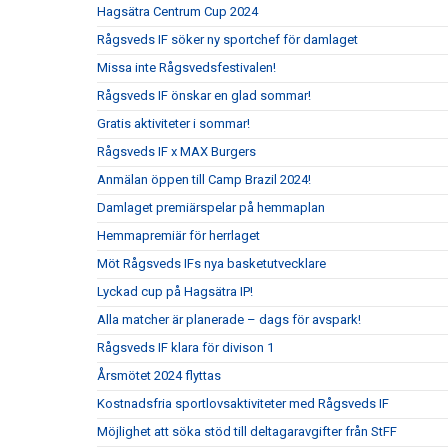
Hagsätra Centrum Cup 2024
Rågsveds IF söker ny sportchef för damlaget
Missa inte Rågsvedsfestivalen!
Rågsveds IF önskar en glad sommar!
Gratis aktiviteter i sommar!
Rågsveds IF x MAX Burgers
Anmälan öppen till Camp Brazil 2024!
Damlaget premiärspelar på hemmaplan
Hemmapremiär för herrlaget
Möt Rågsveds IFs nya basketutvecklare
Lyckad cup på Hagsätra IP!
Alla matcher är planerade – dags för avspark!
Rågsveds IF klara för divison 1
Årsmötet 2024 flyttas
Kostnadsfria sportlovsaktiviteter med Rågsveds IF
Möjlighet att söka stöd till deltagaravgifter från StFF