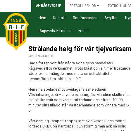
RÅGSVEDS IF
FOTBOLL SENIOR
FOTBOLL UNG
Hem
Kontakt
Om föreningen
Avgifter
Try
Rågsveds IF i media
Fonder
Strålande helg för vår tjejverksam
2018-09-24 07:58
Dags för rapport från några av helgens händelser i
Rågsveds IF:s verksamhet. Trots blåst och allt mer frostande
väderlek har mängder med matcher och aktiviteter
genomförts, bra jobbat alla RIF!
Herrarna spelade mot överlägsna serieledaren
Västerhaninge på Hanvedens naturgräs. Matchen skulle visa
sig bli lika svår som väntat på förhand och efter tuffa 90
minuter plus tillägg står Västgerhaninge som vinnare med 5-
0.
Vårt damlag kämpar i toppskiktet av division 3 och mötte i
lördags BKBK på Kärrtorps IP. En stormig men ack så solig