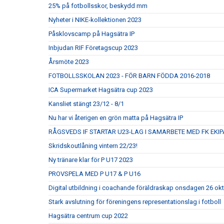
25% på fotbollsskor, beskydd mm
Nyheter i NIKE-kollektionen 2023
Påsklovscamp på Hagsätra IP
Inbjudan RIF Företagscup 2023
Årsmöte 2023
FOTBOLLSSKOLAN 2023 - FÖR BARN FÖDDA 2016-2018
ICA Supermarket Hagsätra cup 2023
Kansliet stängt 23/12 - 8/1
Nu har vi återigen en grön matta på Hagsätra IP
RÅGSVEDS IF STARTAR U23-LAG I SAMARBETE MED FK EKIP
Skridskoutlåning vintern 22/23!
Ny tränare klar för P U17 2023
PROVSPELA MED P U17 & P U16
Digital utbildning i coachande föräldraskap onsdagen 26 ok
Stark avslutning för föreningens representationslag i fotboll
Hagsätra centrum cup 2022