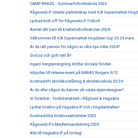
CAMP BRAZIL - Sommarfotbollsskola 2024
Rågsveds IF inleder partnerskap med ICA Supermarket Högd
Lyckad kick-off för Rågsveds IF Fotboll
Anmäl ditt barn till knattefotbollsskolan 2024!
Välkommen till ICA Supermarket Högdalen Cup 23-24 mars
Är du rätt person för någon av våra nya roller 2024?
God jul och gott nytt år!
Ingarö bergsprängning stöttar sociala fonden
Inbjudan till release-event på BABAS Burgers 9/12
Kostnadsfri skridskoutlåning & skridskoskola 23/24
Är du eller någon du känner vår nästa stjärndesigner?
Vi föräldrar - föräldranätverk i Rågsved & Hagsätra
Lyckat höstlov på Hagsätra IP och i Högdalshallen!
Kostnadsfria höstlovsaktiviteter 2023
Rågsveds IFs Medlemsavslutning 2023
Alla till Hagsätra IP på lördag!