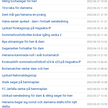
Viktig bortaseger för herr
2022-06-27 10:00
10:e raka för damerna
2022-06-25 11:49
Sent mål gav herrarna en poäng
2022-06-21 21:39
Halva serien spelad - dam i fortsatt serieledning
2022-06-21 21:27
Lyckad företagscup på Hagsätra IP
2022-06-20 21:30
Sommarlovsfotbollen kickar igång vecka 2
2022-06-20 11:45
Nya utmaningar för herr & dam
2022-06-18 12:52
Segersviten fortsätter för dam
2022-06-13 21:20
Herrarna kammade noll i svår bortamatch
2022-06-13 21:05
Kostnadsfri sommarlovsfotboll v24 & v25 på Hagsätra IP
2022-06-13 06:46
Bortamatcher väntar dam och herr
2022-06-10 08:00
Lyckad Nationaldagscup
2022-06-09 10:00
Stark seger på hemmaplan
2022-06-08 16:58
FC Järfälla väntar på hemmaplan
2022-06-02 13:38
Utökad serieledning för dam & viktig seger för herr
2022-05-27 15:55
Herrarna beger sig norrut och damerna ställs inför nytt
2022-05-25 10:39
derby