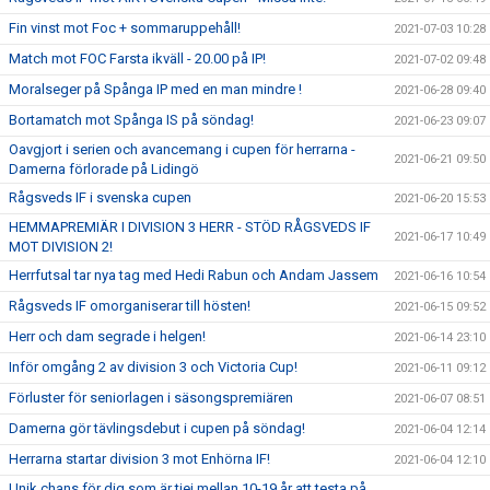
Fin vinst mot Foc + sommaruppehåll!
2021-07-03 10:28
Match mot FOC Farsta ikväll - 20.00 på IP!
2021-07-02 09:48
Moralseger på Spånga IP med en man mindre !
2021-06-28 09:40
Bortamatch mot Spånga IS på söndag!
2021-06-23 09:07
Oavgjort i serien och avancemang i cupen för herrarna -
2021-06-21 09:50
Damerna förlorade på Lidingö
Rågsveds IF i svenska cupen
2021-06-20 15:53
HEMMAPREMIÄR I DIVISION 3 HERR - STÖD RÅGSVEDS IF
2021-06-17 10:49
MOT DIVISION 2!
Herrfutsal tar nya tag med Hedi Rabun och Andam Jassem
2021-06-16 10:54
Rågsveds IF omorganiserar till hösten!
2021-06-15 09:52
Herr och dam segrade i helgen!
2021-06-14 23:10
Inför omgång 2 av division 3 och Victoria Cup!
2021-06-11 09:12
Förluster för seniorlagen i säsongspremiären
2021-06-07 08:51
Damerna gör tävlingsdebut i cupen på söndag!
2021-06-04 12:14
Herrarna startar division 3 mot Enhörna IF!
2021-06-04 12:10
Unik chans för dig som är tjej mellan 10-19 år att testa på