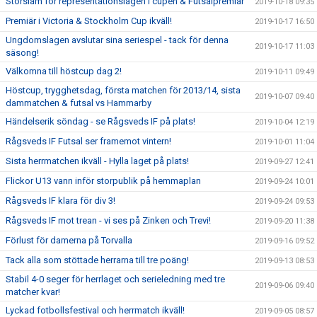
Storslam för representationslagen i cupen & Futsalpremiär
2019-10-18 09:35
Premiär i Victoria & Stockholm Cup ikväll!
2019-10-17 16:50
Ungdomslagen avslutar sina seriespel - tack för denna
2019-10-17 11:03
säsong!
Välkomna till höstcup dag 2!
2019-10-11 09:49
Höstcup, trygghetsdag, första matchen för 2013/14, sista
2019-10-07 09:40
dammatchen & futsal vs Hammarby
Händelserik söndag - se Rågsveds IF på plats!
2019-10-04 12:19
Rågsveds IF Futsal ser framemot vintern!
2019-10-01 11:04
Sista herrmatchen ikväll - Hylla laget på plats!
2019-09-27 12:41
Flickor U13 vann inför storpublik på hemmaplan
2019-09-24 10:01
Rågsveds IF klara för div 3!
2019-09-24 09:53
Rågsveds IF mot trean - vi ses på Zinken och Trevi!
2019-09-20 11:38
Förlust för damerna på Torvalla
2019-09-16 09:52
Tack alla som stöttade herrarna till tre poäng!
2019-09-13 08:53
Stabil 4-0 seger för herrlaget och serieledning med tre
2019-09-06 09:40
matcher kvar!
Lyckad fotbollsfestival och herrmatch ikväll!
2019-09-05 08:57