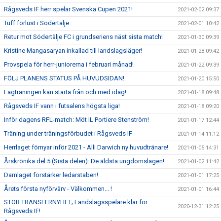
Rågsveds IF herr spelar Svenska Cupen 2021!
2021-02-02 09:37
Tuff förlust i Södertälje
2021-02-01 10:42
Retur mot Södertälje FC i grundseriens näst sista match!
2021-01-30 09:39
Kristine Mangasaryan inkallad till landslagsläger!
2021-01-28 09:42
Provspela för herr-juniorerna i februari månad!
2021-01-22 09:39
FÖLJ PLANENS STATUS PÅ HUVUDSIDAN!
2021-01-20 15:50
Lagträningen kan starta från och med idag!
2021-01-18 09:48
Rågsveds IF vann i futsalens högsta liga!
2021-01-18 09:20
Inför dagens RFL-match: Möt IL Portiere Stenström!
2021-01-17 12:44
Träning under träningsförbudet i Rågsveds IF
2021-01-14 11:12
Herrlaget förnyar inför 2021 - Alli Darwich ny huvudtränare!
2021-01-05 14:31
Årskrönika del 5 (Sista delen): De äldsta ungdomslagen!
2021-01-02 11:42
Damlaget förstärker ledarstaben!
2021-01-01 17:25
Årets första nyförvärv - Välkommen... !
2021-01-01 16:44
STOR TRANSFERNYHET; Landslagsspelare klar för
2020-12-31 12:25
Rågsveds IF!