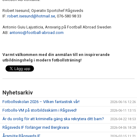
Robert Isesund, Operativ Sportchef Rågsveds
IF:
robert.isesund@hotmail.se
, 076-580 98 33
Antonio Guiu Lajusticia, Ansvarig på Football Abroad Sweden
AB:
antonio@football-abroad.com
Varmt välkommen med din anmälan till en inspirerande
utbildningshelg i modern fotbollsträning!
Nyhetsarkiv
Fotbollsskolan 2026 – Vilken fantastisk vår!
2026-06-16 12:26
Fotbolls-VM på storbildsskärm i Rågsved!
2026-06-11 13:15
Är du orolig för att kriminella gäng ska rekrytera ditt barn?
2026-04-22 18:53
Rågsveds IF förlänger med Bergkvara
2026-04-06 18:28
Årsmöte Rågsveds IF
2026-02-15 11:21