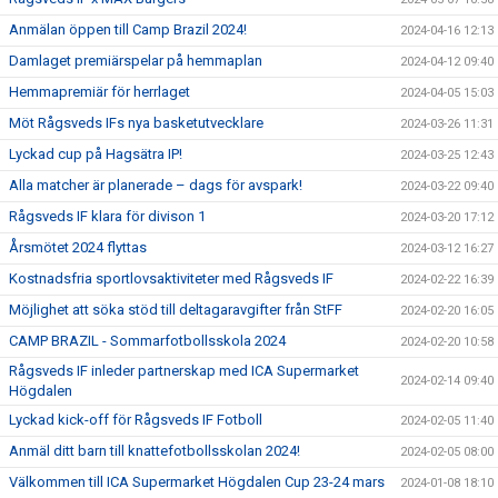
Anmälan öppen till Camp Brazil 2024!
2024-04-16 12:13
Damlaget premiärspelar på hemmaplan
2024-04-12 09:40
Hemmapremiär för herrlaget
2024-04-05 15:03
Möt Rågsveds IFs nya basketutvecklare
2024-03-26 11:31
Lyckad cup på Hagsätra IP!
2024-03-25 12:43
Alla matcher är planerade – dags för avspark!
2024-03-22 09:40
Rågsveds IF klara för divison 1
2024-03-20 17:12
Årsmötet 2024 flyttas
2024-03-12 16:27
Kostnadsfria sportlovsaktiviteter med Rågsveds IF
2024-02-22 16:39
Möjlighet att söka stöd till deltagaravgifter från StFF
2024-02-20 16:05
CAMP BRAZIL - Sommarfotbollsskola 2024
2024-02-20 10:58
Rågsveds IF inleder partnerskap med ICA Supermarket
2024-02-14 09:40
Högdalen
Lyckad kick-off för Rågsveds IF Fotboll
2024-02-05 11:40
Anmäl ditt barn till knattefotbollsskolan 2024!
2024-02-05 08:00
Välkommen till ICA Supermarket Högdalen Cup 23-24 mars
2024-01-08 18:10