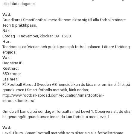
eller båda dagarna.
TRÄNINGSKLÄDER
Vad:
Grundkurs i SmartFootball metodik som riktar sig till alla fotbollstränare.
Teori & praktikpass.
RÅGSVEDS IF I MEDIA
När:
Lördag 11 november, klockan 09–15.30.
FONDER
Hur:
Teoripass i cafeterian och praktikpass på fotbollsplanen. Lättare förtäring
erbjuds.
Var:
Hagsätra IP.
Kostnad:
650 kronor.
Läs mer:
På Football Abroad Sweden AB hemsida kan du läsa mer om innehållet på
grundkursen i Smart-fotbolls metodik, länk nedan;
http://www.football-abroad.com/education/smartfootball-
introduktionskurs/
Om du vill kan du på söndagen fortsätta med Level 1. Observera att du ska
ha genomgått grundkursen innan du kan fortsätta med Level 1.
Vad:
Level 1 kurs i SmartFootball metodik som riktar sig alla fotbollstränare.