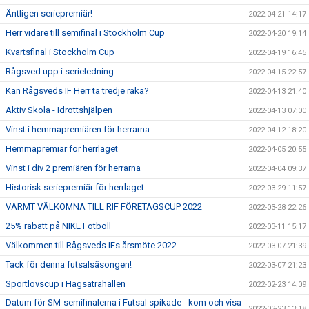
Äntligen seriepremiär!
2022-04-21 14:17
Herr vidare till semifinal i Stockholm Cup
2022-04-20 19:14
Kvartsfinal i Stockholm Cup
2022-04-19 16:45
Rågsved upp i serieledning
2022-04-15 22:57
Kan Rågsveds IF Herr ta tredje raka?
2022-04-13 21:40
Aktiv Skola - Idrottshjälpen
2022-04-13 07:00
Vinst i hemmapremiären för herrarna
2022-04-12 18:20
Hemmapremiär för herrlaget
2022-04-05 20:55
Vinst i div 2 premiären för herrarna
2022-04-04 09:37
Historisk seriepremiär för herrlaget
2022-03-29 11:57
VARMT VÄLKOMNA TILL RIF FÖRETAGSCUP 2022
2022-03-28 22:26
25% rabatt på NIKE Fotboll
2022-03-11 15:17
Välkommen till Rågsveds IFs årsmöte 2022
2022-03-07 21:39
Tack för denna futsalsäsongen!
2022-03-07 21:23
Sportlovscup i Hagsätrahallen
2022-02-23 14:09
Datum för SM-semifinalerna i Futsal spikade - kom och visa
2022-02-23 13:18