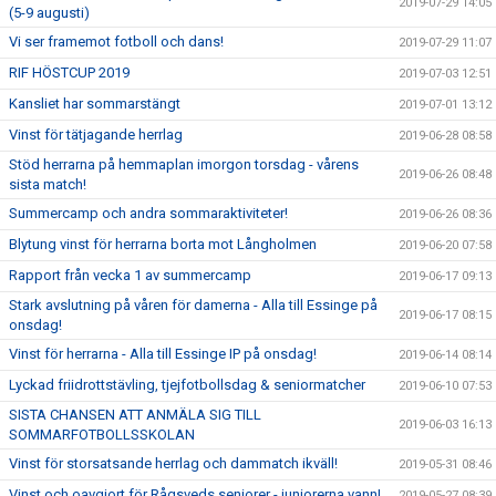
2019-07-29 14:05
(5-9 augusti)
Vi ser framemot fotboll och dans!
2019-07-29 11:07
RIF HÖSTCUP 2019
2019-07-03 12:51
Kansliet har sommarstängt
2019-07-01 13:12
Vinst för tätjagande herrlag
2019-06-28 08:58
Stöd herrarna på hemmaplan imorgon torsdag - vårens
2019-06-26 08:48
sista match!
Summercamp och andra sommaraktiviteter!
2019-06-26 08:36
Blytung vinst för herrarna borta mot Långholmen
2019-06-20 07:58
Rapport från vecka 1 av summercamp
2019-06-17 09:13
Stark avslutning på våren för damerna - Alla till Essinge på
2019-06-17 08:15
onsdag!
Vinst för herrarna - Alla till Essinge IP på onsdag!
2019-06-14 08:14
Lyckad friidrottstävling, tjejfotbollsdag & seniormatcher
2019-06-10 07:53
SISTA CHANSEN ATT ANMÄLA SIG TILL
2019-06-03 16:13
SOMMARFOTBOLLSSKOLAN
Vinst för storsatsande herrlag och dammatch ikväll!
2019-05-31 08:46
Vinst och oavgjort för Rågsveds seniorer - juniorerna vann!
2019-05-27 08:39