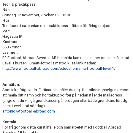
Teori & praktikpass.
När:
Söndag 12 november, klockan 09–15.30.
Hur:
Teoripass i cafeterian och praktikpass. Lättare förtäring erbjuds.
Var:
Hagsätra IP.
Kostnad:
650 kronor.
Läs mer:
På Football Abroad Sweden AB hemsida kan du läsa mer om innehållet på
Level 1 kursen i Smart-fotbolls metodik, se länk nedan:
http://www.football-abroad.com/education/smartfootball-level-1/
Anmälan:
Som icke-Rågsveds IF tränare anmäler du dig till utbildningshelgen genom
att maila ditt namn och kontaktuppgifter på nedanstående mailadress
(ange om du vill gå grundkursen på lördagen eller både grundkurs löradg
samt Level 1 på söndag):
antonio@football-abroad.com
Kontakt:
För frågor om detta kurstillfälle och samarbetet med Football Abroad
Sweden AB kontakta: