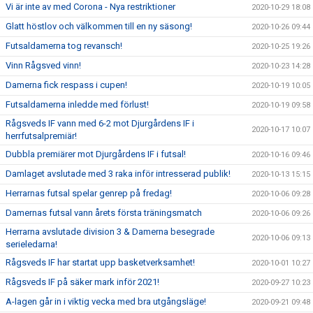
Vi är inte av med Corona - Nya restriktioner
2020-10-29 18:08
Glatt höstlov och välkommen till en ny säsong!
2020-10-26 09:44
Futsaldamerna tog revansch!
2020-10-25 19:26
Vinn Rågsved vinn!
2020-10-23 14:28
Damerna fick respass i cupen!
2020-10-19 10:05
Futsaldamerna inledde med förlust!
2020-10-19 09:58
Rågsveds IF vann med 6-2 mot Djurgårdens IF i
2020-10-17 10:07
herrfutsalpremiär!
Dubbla premiärer mot Djurgårdens IF i futsal!
2020-10-16 09:46
Damlaget avslutade med 3 raka inför intresserad publik!
2020-10-13 15:15
Herrarnas futsal spelar genrep på fredag!
2020-10-06 09:28
Damernas futsal vann årets första träningsmatch
2020-10-06 09:26
Herrarna avslutade division 3 & Damerna besegrade
2020-10-06 09:13
serieledarna!
Rågsveds IF har startat upp basketverksamhet!
2020-10-01 10:27
Rågsveds IF på säker mark inför 2021!
2020-09-27 10:23
A-lagen går in i viktig vecka med bra utgångsläge!
2020-09-21 09:48