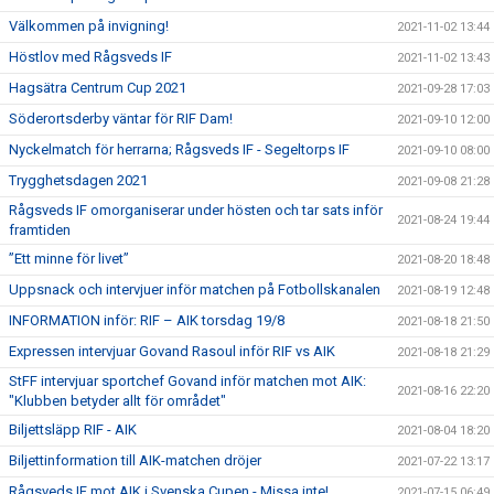
Välkommen på invigning!
2021-11-02 13:44
Höstlov med Rågsveds IF
2021-11-02 13:43
Hagsätra Centrum Cup 2021
2021-09-28 17:03
Söderortsderby väntar för RIF Dam!
2021-09-10 12:00
Nyckelmatch för herrarna; Rågsveds IF - Segeltorps IF
2021-09-10 08:00
Trygghetsdagen 2021
2021-09-08 21:28
Rågsveds IF omorganiserar under hösten och tar sats inför
2021-08-24 19:44
framtiden
”Ett minne för livet”
2021-08-20 18:48
Uppsnack och intervjuer inför matchen på Fotbollskanalen
2021-08-19 12:48
INFORMATION inför: RIF – AIK torsdag 19/8
2021-08-18 21:50
Expressen intervjuar Govand Rasoul inför RIF vs AIK
2021-08-18 21:29
StFF intervjuar sportchef Govand inför matchen mot AIK:
2021-08-16 22:20
"Klubben betyder allt för området"
Biljettsläpp RIF - AIK
2021-08-04 18:20
Biljettinformation till AIK-matchen dröjer
2021-07-22 13:17
Rågsveds IF mot AIK i Svenska Cupen - Missa inte!
2021-07-15 06:49