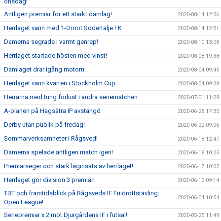
onsdag!
Äntligen premiär för ett starkt damlag!
2020-08-14 12:56
Herrlaget vann med 1-0 mot Södertälje FK
2020-08-14 12:51
Damerna segrade i varmt genrep!
2020-08-10 13:08
Herrlaget startade hösten med vinst!
2020-08-08 19:38
Damlaget drar igång motorn!
2020-08-04 09:45
Herrlaget vann kvarten i Stockholm Cup
2020-08-04 09:38
Herrarna med tung förlust i andra seriematchen
2020-07-01 11:29
A-planen på Hagsätra IP avstängd
2020-06-28 17:35
Derby utan publik på fredag!
2020-06-22 09:06
Sommarverksamheter i Rågsved!
2020-06-18 12:47
Damerna spelade äntligen match igen!
2020-06-18 10:25
Premiärseger och stark laginsats av herrlaget!
2020-06-17 10:02
Herrlaget gör division 3 premiär!
2020-06-12 09:14
TBT och framtidsblick på Rågsveds IF Friidrottstävling:
2020-06-04 10:54
Open League!
Seriepremiär x 2 mot Djurgårdens IF i futsal!
2020-05-25 11:49