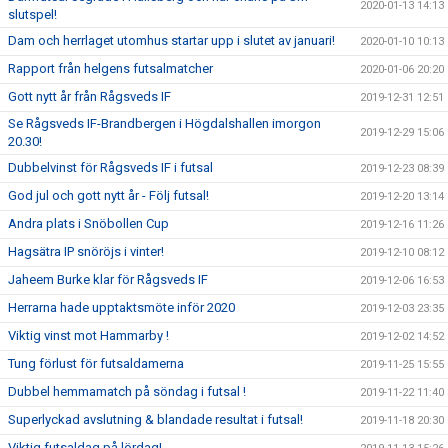
2020-01-13 14:13
slutspel!
Dam och herrlaget utomhus startar upp i slutet av januari!
2020-01-10 10:13
Rapport från helgens futsalmatcher
2020-01-06 20:20
Gott nytt år från Rågsveds IF
2019-12-31 12:51
Se Rågsveds IF-Brandbergen i Högdalshallen imorgon
2019-12-29 15:06
20.30!
Dubbelvinst för Rågsveds IF i futsal
2019-12-23 08:39
God jul och gott nytt år - Följ futsal!
2019-12-20 13:14
Andra plats i Snöbollen Cup
2019-12-16 11:26
Hagsätra IP snöröjs i vinter!
2019-12-10 08:12
Jaheem Burke klar för Rågsveds IF
2019-12-06 16:53
Herrarna hade upptaktsmöte inför 2020
2019-12-03 23:35
Viktig vinst mot Hammarby !
2019-12-02 14:52
Tung förlust för futsaldamerna
2019-11-25 15:55
Dubbel hemmamatch på söndag i futsal !
2019-11-22 11:40
Superlyckad avslutning & blandade resultat i futsal!
2019-11-18 20:30
Viktig futsaldag på lördag!