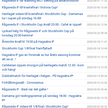
Rågsveds IF tar ställning MOT betting på amatörfotboll!
2020-04-01 11:32
Rågsveds IF till kvartsfinal i Victoria Cup!
2020-03-30 10:04
Herrlaget vidare till kvartsfinal i Stockholm Cup - Damernas
2020-03-27 09:02
tur i cupen på söndag 16.00!
Rågsveds IF i Stockholm Cup ikväll 20.00 - Cafet är öppet!
2020-03-26 12:06
Lyckad helg för Rågsveds IF och Stockholm Cup på
2020-03-23 09:34
torsdag 20.00 hemma!
Årsmöte ikväll kl.19:00 på Hagsätra IP
2020-03-18 11:41
Stockholm Cup 1/8 final framflyttad!
2020-03-18 10:49
Hagsätra IP gav en försmak av hur årets säsong kommer
2020-03-16 10:14
att se ut...!
Cafeterian öppen imorgon på herrlagets match 12.30 - kom
2020-03-13 15:32
och häng!
Dubbelmatch för herrlaget i helgen - På Hagsätra IP!
2020-03-13 09:54
Förhållningssätt - Coronavirus
2020-03-10 22:02
Rågsveds IF - Bäst när det gäller !
2020-03-09 09:46
Damerna gör tävlingspremiär på söndag 18.00 - Hagsätra
2020-03-06 14:33
IP!
Rågsveds IF vidare till 1/8 final i Stockholm Cup!
2020-03-02 09:52