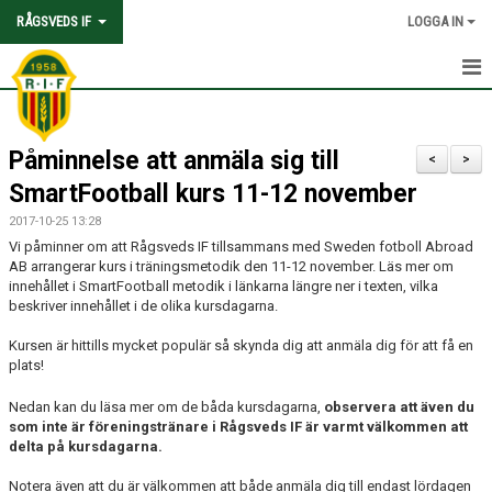
RÅGSVEDS IF
LOGGA IN
HEM
Påminnelse att anmäla sig till
KONTAKT
<
>
SmartFootball kurs 11-12 november
OM FÖRENINGEN
2017-10-25 13:28
Vi påminner om att Rågsveds IF tillsammans med Sweden fotboll Abroad
AVGIFTER
AB arrangerar kurs i träningsmetodik den 11-12 november. Läs mer om
innehållet i SmartFootball metodik i länkarna längre ner i texten, vilka
TRYGGHET OCH VÄRDEGRUND
beskriver innehållet i de olika kursdagarna.
Kursen är hittills mycket populär så skynda dig att anmäla dig för att få en
KNATTEFOTBOLLSSKOLA
plats!
PARTNERSKAP & SPONSRING
Nedan kan du läsa mer om de båda kursdagarna,
observera att även du
som inte är föreningstränare i Rågsveds IF är varmt välkommen att
SKOLSAMARBETEN
delta på kursdagarna.
Notera även att du är välkommen att både anmäla dig till endast lördagen
SOCIAL HÅLLBARHET