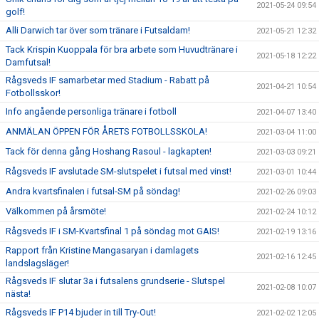
2021-05-24 09:54
golf!
Alli Darwich tar över som tränare i Futsaldam!
2021-05-21 12:32
Tack Krispin Kuoppala för bra arbete som Huvudtränare i
2021-05-18 12:22
Damfutsal!
Rågsveds IF samarbetar med Stadium - Rabatt på
2021-04-21 10:54
Fotbollsskor!
Info angående personliga tränare i fotboll
2021-04-07 13:40
ANMÄLAN ÖPPEN FÖR ÅRETS FOTBOLLSSKOLA!
2021-03-04 11:00
Tack för denna gång Hoshang Rasoul - lagkapten!
2021-03-03 09:21
Rågsveds IF avslutade SM-slutspelet i futsal med vinst!
2021-03-01 10:44
Andra kvartsfinalen i futsal-SM på söndag!
2021-02-26 09:03
Välkommen på årsmöte!
2021-02-24 10:12
Rågsveds IF i SM-Kvartsfinal 1 på söndag mot GAIS!
2021-02-19 13:16
Rapport från Kristine Mangasaryan i damlagets
2021-02-16 12:45
landslagsläger!
Rågsveds IF slutar 3a i futsalens grundserie - Slutspel
2021-02-08 10:07
nästa!
Rågsveds IF P14 bjuder in till Try-Out!
2021-02-02 12:05