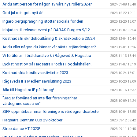
Är du rätt person för någon av våra nya roller 2024?
2024-01-08 15:40
God jul och gott nytt år!
2023-12-22 10:11
Ingarö bergsprängning stöttar sociala fonden
2023-12-20 15:07
Inbjudan till release-event på BABAS Burgers 9/12
2023-12-07 09:54
Kostnadsfri skridskoutlåning & skridskoskola 23/24
2023-12-04 10:44
Är du eller någon du känner vår nästa stjärndesigner?
2023-12-01 16:26
Vi föräldrar - föräldranätverk i Rågsved & Hagsätra
2023-11-13 15:44
Lyckat höstlov på Hagsätra IP och i Högdalshallen!
2023-11-07 13:19
Kostnadsfria höstlovsaktiviteter 2023
2023-10-24 13:01
Rågsveds IFs Medlemsavslutning 2023
2023-10-20 12:09
Alla till Hagsätra IP på lördag!
2023-10-16 13:37
”Jag är förvånad att inte fler föreningar har
2023-10-09 14:24
värdegrundscoacher”
StFF uppmärksammar föreningens värdegrundsarbete
2023-10-04 15:55
Hagsätra Centrum Cup 29 oktober
2023-09-12 09:42
Streetdance HT 2023!
2023-09-11 10:45