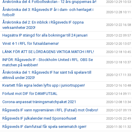
Årskrönika del 4: Fotbollsskolan - 12 års gruppernas år!
2020-12-29 10:53
Årskrönika del 3: Rågsveds IF år i dam- och herrlaget i
2020-12-28 10:11
fotboll!
Årskrönika del 2: En inblick i Rågsveds IF öppna
2020-12-22 16:58
verksamheter 2020!
Hagsätra IP stängd för alla bokningar till 24 januari
2020-12-22 09:57
Vinst 4-1 i RFL för futsaldamerna!
2020-12-20 13:07
LÄNK FÖR ATT SE LÖRDAGENS VIKTIGA MATCH I RFL!
2020-12-18 10:45
INFÖR: Rågsveds IF - Stockholm United i RFL. OBS Se
2020-12-18 10:37
matchen på webben!
Årskrönika del 1: Rågsveds IF har sänt två spelare till
2020-12-17 11:33
elitnivå under 2020!
Kvartett från egna leden lyfts upp i juniortruppen!
2020-12-16 10:48
Förlust mot DIF för DAMFUTSAL
2020-12-14 09:11
Corona-anpassat träningsmatchpaket 2021
2020-12-08 13:34
Rågsveds IF vann nypremiären i RFL (Futsal) mot Örebro!
2020-12-07 09:19
Rågsveds IF julkalender med Sponsorhuset
2020-12-05 22:49
Rågsveds IF damfutsal får spela seriematch igen!
2020-11-30 11:32