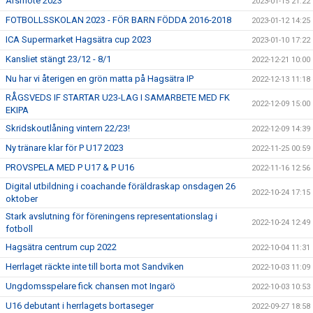
Årsmöte 2023
2023-01-15 21:22
FOTBOLLSSKOLAN 2023 - FÖR BARN FÖDDA 2016-2018
2023-01-12 14:25
ICA Supermarket Hagsätra cup 2023
2023-01-10 17:22
Kansliet stängt 23/12 - 8/1
2022-12-21 10:00
Nu har vi återigen en grön matta på Hagsätra IP
2022-12-13 11:18
RÅGSVEDS IF STARTAR U23-LAG I SAMARBETE MED FK
2022-12-09 15:00
EKIPA
Skridskoutlåning vintern 22/23!
2022-12-09 14:39
Ny tränare klar för P U17 2023
2022-11-25 00:59
PROVSPELA MED P U17 & P U16
2022-11-16 12:56
Digital utbildning i coachande föräldraskap onsdagen 26
2022-10-24 17:15
oktober
Stark avslutning för föreningens representationslag i
2022-10-24 12:49
fotboll
Hagsätra centrum cup 2022
2022-10-04 11:31
Herrlaget räckte inte till borta mot Sandviken
2022-10-03 11:09
Ungdomsspelare fick chansen mot Ingarö
2022-10-03 10:53
U16 debutant i herrlagets bortaseger
2022-09-27 18:58