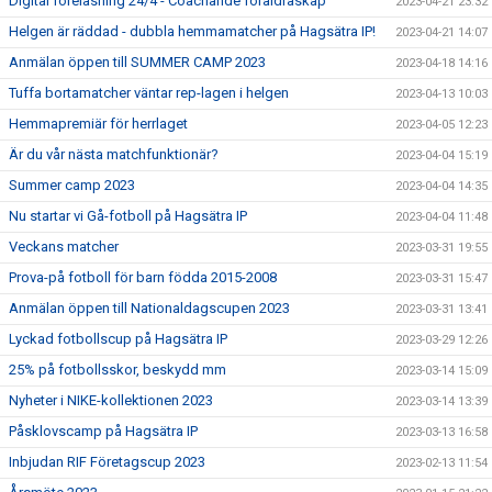
Digital föreläsning 24/4 - Coachande föräldraskap
2023-04-21 23:32
Helgen är räddad - dubbla hemmamatcher på Hagsätra IP!
2023-04-21 14:07
Anmälan öppen till SUMMER CAMP 2023
2023-04-18 14:16
Tuffa bortamatcher väntar rep-lagen i helgen
2023-04-13 10:03
Hemmapremiär för herrlaget
2023-04-05 12:23
Är du vår nästa matchfunktionär?
2023-04-04 15:19
Summer camp 2023
2023-04-04 14:35
Nu startar vi Gå-fotboll på Hagsätra IP
2023-04-04 11:48
Veckans matcher
2023-03-31 19:55
Prova-på fotboll för barn födda 2015-2008
2023-03-31 15:47
Anmälan öppen till Nationaldagscupen 2023
2023-03-31 13:41
Lyckad fotbollscup på Hagsätra IP
2023-03-29 12:26
25% på fotbollsskor, beskydd mm
2023-03-14 15:09
Nyheter i NIKE-kollektionen 2023
2023-03-14 13:39
Påsklovscamp på Hagsätra IP
2023-03-13 16:58
Inbjudan RIF Företagscup 2023
2023-02-13 11:54