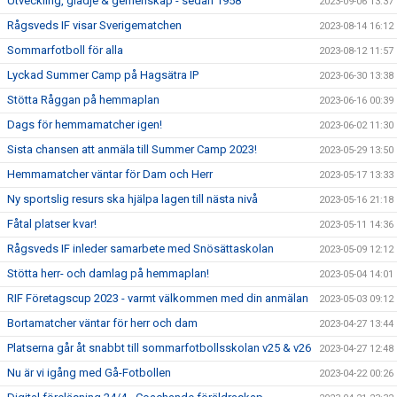
Utveckling, glädje & gemenskap - sedan 1958
2023-09-06 13:37
Rågsveds IF visar Sverigematchen
2023-08-14 16:12
Sommarfotboll för alla
2023-08-12 11:57
Lyckad Summer Camp på Hagsätra IP
2023-06-30 13:38
Stötta Råggan på hemmaplan
2023-06-16 00:39
Dags för hemmamatcher igen!
2023-06-02 11:30
Sista chansen att anmäla till Summer Camp 2023!
2023-05-29 13:50
Hemmamatcher väntar för Dam och Herr
2023-05-17 13:33
Ny sportslig resurs ska hjälpa lagen till nästa nivå
2023-05-16 21:18
Fåtal platser kvar!
2023-05-11 14:36
Rågsveds IF inleder samarbete med Snösättaskolan
2023-05-09 12:12
Stötta herr- och damlag på hemmaplan!
2023-05-04 14:01
RIF Företagscup 2023 - varmt välkommen med din anmälan
2023-05-03 09:12
Bortamatcher väntar för herr och dam
2023-04-27 13:44
Platserna går åt snabbt till sommarfotbollsskolan v25 & v26
2023-04-27 12:48
Nu är vi igång med Gå-Fotbollen
2023-04-22 00:26