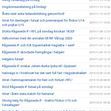
2019-11-13 15:26
Ungdomsavslutning på lördag!
2019-11-13 13:26
Årets näst sista ledarutbildning genomförd!
2019-11-13 10:37
Vinst för damlaget i futsal och premiärspel för flickor U14
2019-11-11 10:05
och pojkar U15
Stötta Rågsveds IF i RFL på söndag klockan 18.30!
2019-11-08 12:53
Välkommen med din anmälan till RIF Vårcup 2020
2019-11-08 11:12
Rågsveds IF och ICA Supermarket Hagsätra = sant!
2019-11-07 11:06
Rågsveds IF skördade framgångar i helgen!
2019-11-04 10:15
Helgens futsal!
2019-11-02 12:10
Rågsveds IF önskar Jahem Burke lycka till i Spanien!
2019-10-31 13:12
Halvvägs in i höstlovet har det varit full fart i Hagsätrahallen!
2019-10-30 10:44
Vinst i hemmapremiären för herr och förlust i RFL!
2019-10-28 08:39
Stöd Rågsveds IF futsal på söndag!
2019-10-25 16:50
Vinst i årets sista match för herrarna!
2019-10-25 16:49
Otrolig helg för Rågsveds IF - Grattis Flickor U13 och
2019-10-21 09:20
Futsallagen!