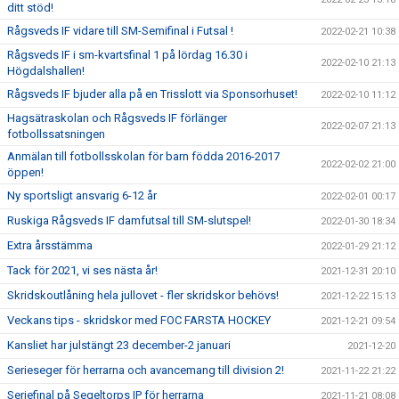
ditt stöd!
Rågsveds IF vidare till SM-Semifinal i Futsal !
2022-02-21 10:38
Rågsveds IF i sm-kvartsfinal 1 på lördag 16.30 i
2022-02-10 21:13
Högdalshallen!
Rågsveds IF bjuder alla på en Trisslott via Sponsorhuset!
2022-02-10 11:12
Hagsätraskolan och Rågsveds IF förlänger
2022-02-07 21:13
fotbollssatsningen
Anmälan till fotbollsskolan för barn födda 2016-2017
2022-02-02 21:00
öppen!
Ny sportsligt ansvarig 6-12 år
2022-02-01 00:17
Ruskiga Rågsveds IF damfutsal till SM-slutspel!
2022-01-30 18:34
Extra årsstämma
2022-01-29 21:12
Tack för 2021, vi ses nästa år!
2021-12-31 20:10
Skridskoutlåning hela jullovet - fler skridskor behövs!
2021-12-22 15:13
Veckans tips - skridskor med FOC FARSTA HOCKEY
2021-12-21 09:54
Kansliet har julstängt 23 december-2 januari
2021-12-20
Serieseger för herrarna och avancemang till division 2!
2021-11-22 21:22
Seriefinal på Segeltorps IP för herrarna
2021-11-21 08:08