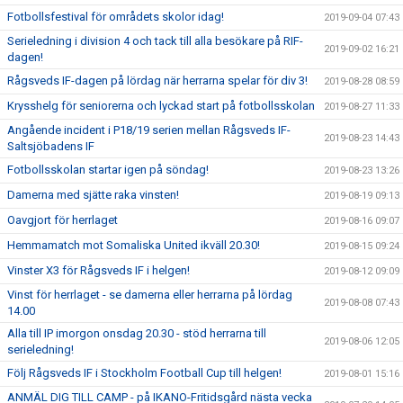
Fotbollsfestival för områdets skolor idag!
2019-09-04 07:43
Serieledning i division 4 och tack till alla besökare på RIF-
2019-09-02 16:21
dagen!
Rågsveds IF-dagen på lördag när herrarna spelar för div 3!
2019-08-28 08:59
Krysshelg för seniorerna och lyckad start på fotbollsskolan
2019-08-27 11:33
Angående incident i P18/19 serien mellan Rågsveds IF-
2019-08-23 14:43
Saltsjöbadens IF
Fotbollsskolan startar igen på söndag!
2019-08-23 13:26
Damerna med sjätte raka vinsten!
2019-08-19 09:13
Oavgjort för herrlaget
2019-08-16 09:07
Hemmamatch mot Somaliska United ikväll 20.30!
2019-08-15 09:24
Vinster X3 för Rågsveds IF i helgen!
2019-08-12 09:09
Vinst för herrlaget - se damerna eller herrarna på lördag
2019-08-08 07:43
14.00
Alla till IP imorgon onsdag 20.30 - stöd herrarna till
2019-08-06 12:05
serieledning!
Följ Rågsveds IF i Stockholm Football Cup till helgen!
2019-08-01 15:16
ANMÄL DIG TILL CAMP - på IKANO-Fritidsgård nästa vecka