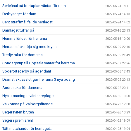
Seriefinal på bortaplan väntar för dam
2022-05-24 18:11
Derbyseger för dam
2022-05-24 14:13
Sent straffmål fällde herrlaget
2022-05-24 14:02
Damlaget tuffar på
2022-05-16 23:13
Hemmaförlust för herrarna
2022-05-16 10:00
Herrarna fick nöja sig med kryss
2022-05-09 22:16
Tredje raka för damerna
2022-05-09 21:49
Söndagstrip till Uppsala väntar för herrarna
2022-05-07 22:26
Söderortsderby på agendan!
2022-05-06 17:43
Dramatiskt avslut gav herrarna 3 nya poäng
2022-05-02 20:13
Andra raka för damerna
2022-05-02 20:11
Nya utmaningar väntar replagen
2022-04-30 13:00
Välkomna på Valborgsfirande!
2022-04-29 12:08
Segersviten bruten
2022-04-26 13:29
Seger i premiären!
2022-04-23 19:09
Tätt matchande för herrlaget…
2022-04-23 19:04