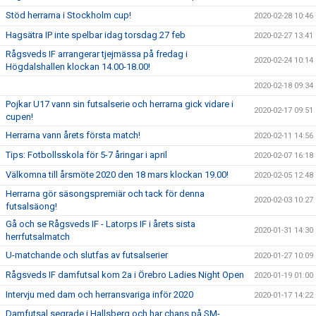
Stöd herrarna i Stockholm cup!
2020-02-28 10:46
Hagsätra IP inte spelbar idag torsdag 27 feb
2020-02-27 13:41
Rågsveds IF arrangerar tjejmässa på fredag i
2020-02-24 10:14
Högdalshallen klockan 14.00-18.00!
2020-02-18 09:34
Pojkar U17 vann sin futsalserie och herrarna gick vidare i
2020-02-17 09:51
cupen!
Herrarna vann årets första match!
2020-02-11 14:56
Tips: Fotbollsskola för 5-7 åringar i april
2020-02-07 16:18
Välkomna till årsmöte 2020 den 18 mars klockan 19.00!
2020-02-05 12:48
Herrarna gör säsongspremiär och tack för denna
2020-02-03 10:27
futsalsäong!
Gå och se Rågsveds IF - Latorps IF i årets sista
2020-01-31 14:30
herrfutsalmatch
U-matchande och slutfas av futsalserier
2020-01-27 10:09
Rågsveds IF damfutsal kom 2a i Örebro Ladies Night Open
2020-01-19 01:00
Intervju med dam och herransvariga inför 2020
2020-01-17 14:22
Damfutsal segrade i Hallsberg och har chans på SM-