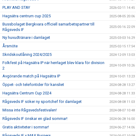
PLAY AND STAY
2026-02-11 14:45
Hagsätra centrum cup 2025
2025-08-05 20:06
Bussbolaget Bergkvara officiell samarbetspartner till
2025-05-16 22:09
Rågsveds IF
Ny huvudtränare i damlaget
2025-03-03 16:29
Årsmöte
2025-02-15 17:54
Skridskoutlåning 2024/2025
2024-12-09 13:03
Folkfest på Hagsätra IP när herrlaget blev klara för division
2024-10-09 10:26
2
Avgörande match på Hagsätra IP
2024-10-01 13:23
Öppet- och telefontider för kansliet
2024-08-28 13:27
Hagsätra Centrum Cup 2024
2024-08-28 11:33
Rågsveds IF söker ny sportchef för damlaget
2024-08-08 11:03
Missa inte Rågsvedsfestivalen!
2024-08-07 10:48
Rågsveds IF önskar en glad sommar!
2024-06-28 16:00
Gratis aktiviteter i sommar!
2024-06-27 14:06
Rågsveds IF x MAX Burgers
2024-05-07 10:58