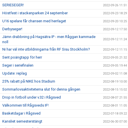
SERIESEGER!
2022-09-26 11:51
Höstfest i stackenparken 24 september
2022-09-23 18:29
U16 spelare får chansen med herrlaget
2022-09-20 10:25
Derbyseger!
2022-09-12 17:50
Jämn drabbning på Hagsätra IP - men Råggan kammade
2022-09-12 11:24
noll
Ni har väl inte utbildningarna från RF Sisu Stockholm?
2022-09-12 11:15
Sent poängtapp för herr
2022-09-05 21:32
Seger i seriefinalen
2022-09-05 19:44
Update: replag
2022-09-02 11:08
25% rabatt på NIKE hos Stadium
2022-08-19 10:00
Sommarlovsaktiviteterna slut för denna gången
2022-08-15 15:02
Drop in fotboll under v.32 i Rågsved
2022-08-07 21:55
Välkommen till Rågsveds IF!
2022-08-01 11:05
Basketdagar i Rågsved
2022-07-18 09:22
Kansliet semesterstängt
2022-06-30 07:00