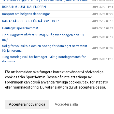
BOKA IN 6 JUNI I KALENDERN!
2019-05-23 11:44
Rapport om helgens dabbningar
2019-05-21 08:29
KARAKTÄRSSEGER FÖR RÅGSVEDS IF!
2019-05-17 09:13
Herrlaget spelar hemma!
2019-05-15 09:29
Tips: Hagsätra vårfest 11 maj & Rågsvedsdagen den 18
2019-05-08 08:17
maj!
Solig fotbollsskola och en poäng för damlaget samt vinst
2019-05-06 08:32
för juniorerna!
Tung torsdagkväll för herrlaget - viktig söndagsmatch för
2019-05-03 11:13
damerna
Herrarna går för tredje raka
2019-05-02 10:33
För att hemsidan ska fungera korrekt använder vi nödvändiga
Populär fotbollsskola och A-lagsmatcher!
2019-04-29 10:03
cookies från SportAdmin. Dessa går inte att stänga av.
Föreningen kan också använda frivilliga cookies, t.ex. för statistik
Se våra seniorlag i helgen!
2019-04-26 14:34
eller marknadsföring. Du väljer själv om du vill acceptera dessa.
Rågsveds IF, DIF och Sveab arrangerar spontancup på
2019-04-24 13:56
Valborg!
Anpassa dina val
Herrarna vinnare i hemmapremiär med grym inramning!
2019-04-23 09:30
Acceptera nödvändiga
Acceptera alla
Stöd herrarna och glad påsk
2019-04-17 11:08