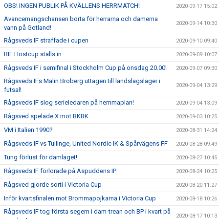
OBS! INGEN PUBLIK PÅ KVÄLLENS HERRMATCH!
2020-09-17 15:02
Avancemangschansen borta för herrarna och damerna
2020-09-14 10:30
vann på Gotland!
Rågsveds IF straffade i cupen
2020-09-10 09:40
RIF Höstcup ställs in
2020-09-09 10:07
Rågsveds IF i semifinal i Stockholm Cup på onsdag 20.00!
2020-09-07 09:30
Rågsveds IFs Malin Broberg uttagen till landslagsläger i
2020-09-04 13:29
futsal!
Rågsveds IF slog serieledaren på hemmaplan!
2020-09-04 13:09
Rågsved spelade X mot BKBK
2020-09-03 10:25
VM i Italien 1990?
2020-08-31 14:24
Rågsveds IF vs Tullinge, United Nordic IK & Spårvägens FF
2020-08-28 09:49
Tung förlust för damlaget!
2020-08-27 10:45
Rågsveds IF förlorade på Aspuddens IP
2020-08-24 10:25
Rågsved gjorde sorti i Victoria Cup
2020-08-20 11:27
Inför kvartsfinalen mot Brommapojkarna i Victoria Cup
2020-08-18 10:26
Rågsveds IF tog första segern i dam-trean och BP i kvart på
2020-08-17 10:13