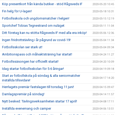
Köp presentkort från kända butiker - stöd Rågsveds IF
2020-05-20 10:45
Fin helg för U-lagen!
2020-05-18 10:31
Fotbollsskola och ungdomsmatcher i helgen!
2020-05-15 12:19
Sportchef Tobias Tegnestrand om nuläget
2020-05-11 11:04
Ditt företag kan nu stötta Rågsveds IF med alla era inköp!
2020-05-06 12:36
Ingen friidrottstävling i år pågrund av covid-19!
2020-05-04 11:34
Fotbollsskolan ser stark ut!
2020-05-04 09:34
Ambitionspass och målvaktsträning har startat!
2020-04-24 11:27
Fotbollssäsongen har officiellt startat!
2020-04-20 10:09
Idag startar fotbollsskolan för 5-6 åringar!
2020-04-19 09:18
Start av fotbollskola på söndag & alla seniormatcher
2020-04-17 14:20
inställda tillsvidare!
Herrlagets premiär fastslagen till torsdag 11 juni!
2020-04-15 09:47
Damlagspremiär på söndag!
2020-04-14 11:57
Nytt besked: Tävlingsverksamheten startar 17 april!
2020-04-08 17:11
Inställda evenemang och camper
2020-04-06 13:51