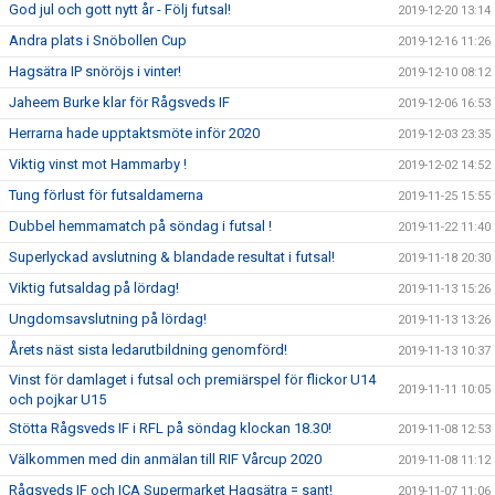
God jul och gott nytt år - Följ futsal!
2019-12-20 13:14
Andra plats i Snöbollen Cup
2019-12-16 11:26
Hagsätra IP snöröjs i vinter!
2019-12-10 08:12
Jaheem Burke klar för Rågsveds IF
2019-12-06 16:53
Herrarna hade upptaktsmöte inför 2020
2019-12-03 23:35
Viktig vinst mot Hammarby !
2019-12-02 14:52
Tung förlust för futsaldamerna
2019-11-25 15:55
Dubbel hemmamatch på söndag i futsal !
2019-11-22 11:40
Superlyckad avslutning & blandade resultat i futsal!
2019-11-18 20:30
Viktig futsaldag på lördag!
2019-11-13 15:26
Ungdomsavslutning på lördag!
2019-11-13 13:26
Årets näst sista ledarutbildning genomförd!
2019-11-13 10:37
Vinst för damlaget i futsal och premiärspel för flickor U14
2019-11-11 10:05
och pojkar U15
Stötta Rågsveds IF i RFL på söndag klockan 18.30!
2019-11-08 12:53
Välkommen med din anmälan till RIF Vårcup 2020
2019-11-08 11:12
Rågsveds IF och ICA Supermarket Hagsätra = sant!
2019-11-07 11:06