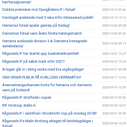
herrfutsalpremiär!
Dubbla premiärer mot Djurgårdens IF i futsal!
2020-10-16 09:46
Damlaget avslutade med 3 raka inför intresserad publik!
2020-10-13 15:15
Herrarnas futsal spelar genrep på fredag!
2020-10-06 09:28
Damernas futsal vann årets första träningsmatch
2020-10-06 09:26
Herrarna avslutade division 3 & Damerna besegrade
2020-10-06 09:13
serieledarna!
Rågsveds IF har startat upp basketverksamhet!
2020-10-01 10:27
Rågsveds IF på säker mark inför 2021!
2020-09-27 10:23
A-lagen går in i viktig vecka med bra utgångsläge!
2020-09-21 09:48
OBS! INGEN PUBLIK PÅ KVÄLLENS HERRMATCH!
2020-09-17 15:02
Avancemangschansen borta för herrarna och damerna
2020-09-14 10:30
vann på Gotland!
Rågsveds IF straffade i cupen
2020-09-10 09:40
RIF Höstcup ställs in
2020-09-09 10:07
Rågsveds IF i semifinal i Stockholm Cup på onsdag 20.00!
2020-09-07 09:30
Rågsveds IFs Malin Broberg uttagen till landslagsläger i
2020-09-04 13:29
futsal!