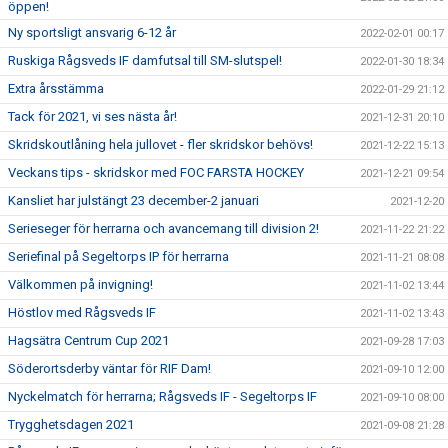
öppen!
Ny sportsligt ansvarig 6-12 år
2022-02-01 00:17
Ruskiga Rågsveds IF damfutsal till SM-slutspel!
2022-01-30 18:34
Extra årsstämma
2022-01-29 21:12
Tack för 2021, vi ses nästa år!
2021-12-31 20:10
Skridskoutlåning hela jullovet - fler skridskor behövs!
2021-12-22 15:13
Veckans tips - skridskor med FOC FARSTA HOCKEY
2021-12-21 09:54
Kansliet har julstängt 23 december-2 januari
2021-12-20
Serieseger för herrarna och avancemang till division 2!
2021-11-22 21:22
Seriefinal på Segeltorps IP för herrarna
2021-11-21 08:08
Välkommen på invigning!
2021-11-02 13:44
Höstlov med Rågsveds IF
2021-11-02 13:43
Hagsätra Centrum Cup 2021
2021-09-28 17:03
Söderortsderby väntar för RIF Dam!
2021-09-10 12:00
Nyckelmatch för herrarna; Rågsveds IF - Segeltorps IF
2021-09-10 08:00
Trygghetsdagen 2021
2021-09-08 21:28