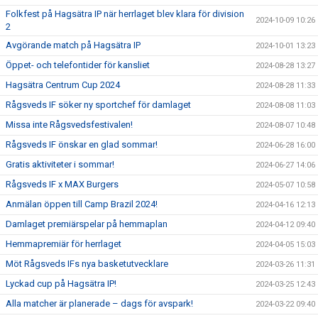
Folkfest på Hagsätra IP när herrlaget blev klara för division
2024-10-09 10:26
2
Avgörande match på Hagsätra IP
2024-10-01 13:23
Öppet- och telefontider för kansliet
2024-08-28 13:27
Hagsätra Centrum Cup 2024
2024-08-28 11:33
Rågsveds IF söker ny sportchef för damlaget
2024-08-08 11:03
Missa inte Rågsvedsfestivalen!
2024-08-07 10:48
Rågsveds IF önskar en glad sommar!
2024-06-28 16:00
Gratis aktiviteter i sommar!
2024-06-27 14:06
Rågsveds IF x MAX Burgers
2024-05-07 10:58
Anmälan öppen till Camp Brazil 2024!
2024-04-16 12:13
Damlaget premiärspelar på hemmaplan
2024-04-12 09:40
Hemmapremiär för herrlaget
2024-04-05 15:03
Möt Rågsveds IFs nya basketutvecklare
2024-03-26 11:31
Lyckad cup på Hagsätra IP!
2024-03-25 12:43
Alla matcher är planerade – dags för avspark!
2024-03-22 09:40