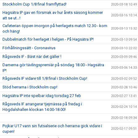
Stockholm Cup 1/8 final framflyttad!
2020-03-18 10:49
Hagsätra IP gav en försmak av hur årets säsong kommer
2020-03-16 10:14
att se ut...!
Cafeterian öppen imorgon på herrlagets match 12.30 - kom
2020-03-13 15:32
och häng!
Dubbelmatch för herrlaget i helgen - På Hagsätra IP!
2020-03-13 09:54
Förhållningssätt - Coronavirus
2020-03-10 22:02
Rågsveds IF - Bäst när det gäller !
2020-03-09 09:46
Damerna gör tävlingspremiär på söndag 18.00 - Hagsätra
2020-03-06 14:33
IP!
Rågsveds IF vidare till 1/8 final i Stockholm Cup!
2020-03-02 09:52
Stöd herrarna i Stockholm cup!
2020-02-28 10:46
Hagsätra IP inte spelbar idag torsdag 27 feb
2020-02-27 13:41
Rågsveds IF arrangerar tjejmässa på fredag i
2020-02-24 10:14
Högdalshallen klockan 14.00-18.00!
2020-02-18 09:34
Pojkar U17 vann sin futsalserie och herrarna gick vidare i
2020-02-17 09:51
cupen!