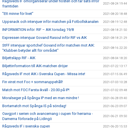
Rågsveds IF omorganiserar under hösten och tar sats inför
2021-08-24 19:44
framtiden
”Ett minne för livet”
2021-08-20 18:48
Uppsnack och intervjuer inför matchen på Fotbollskanalen
2021-08-19 12:48
INFORMATION inför: RIF – AIK torsdag 19/8
2021-08-18 21:50
Expressen intervjuar Govand Rasoul inför RIF vs AIK
2021-08-18 21:29
StFF intervjuar sportchef Govand inför matchen mot AIK:
2021-08-16 22:20
"Klubben betyder allt för området"
Biljettsläpp RIF - AIK
2021-08-04 18:20
Biljettinformation till AIK-matchen dröjer
2021-07-22 13:17
Rågsveds IF mot AIK i Svenska Cupen - Missa inte!
2021-07-15 06:49
Fin vinst mot Foc + sommaruppehåll!
2021-07-03 10:28
Match mot FOC Farsta ikväll - 20.00 på IP!
2021-07-02 09:48
Moralseger på Spånga IP med en man mindre !
2021-06-28 09:40
Bortamatch mot Spånga IS på söndag!
2021-06-23 09:07
Oavgjort i serien och avancemang i cupen för herrarna -
2021-06-21 09:50
Damerna förlorade på Lidingö
Rågsveds IF i svenska cupen
2021-06-20 15:53