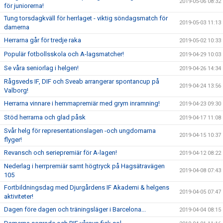
2019-05-06 08:32
för juniorerna!
Tung torsdagkväll för herrlaget - viktig söndagsmatch för
2019-05-03 11:13
damerna
Herrarna går för tredje raka
2019-05-02 10:33
Populär fotbollsskola och A-lagsmatcher!
2019-04-29 10:03
Se våra seniorlag i helgen!
2019-04-26 14:34
Rågsveds IF, DIF och Sveab arrangerar spontancup på
2019-04-24 13:56
Valborg!
Herrarna vinnare i hemmapremiär med grym inramning!
2019-04-23 09:30
Stöd herrarna och glad påsk
2019-04-17 11:08
Svår helg för representationslagen -och ungdomarna
2019-04-15 10:37
flyger!
Revansch och seriepremiär för A-lagen!
2019-04-12 08:22
Nederlag i herrpremiär samt högtryck på Hagsätravägen
2019-04-08 07:43
105
Fortbildningsdag med Djurgårdens IF Akademi & helgens
2019-04-05 07:47
aktiviteter!
Dagen före dagen och träningsläger i Barcelona...
2019-04-04 08:15