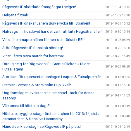
Rågsveds IF skördade framgångar i helgen!
2019-11-04 10:15
Helgens futsal!
2019-11-02 12:10
Rågsveds IF önskar Jahem Burke lycka till i Spanien!
2019-10-31 13:12
Halvvägs in i höstlovet har det varit full fart i Hagsätrahallen!
2019-10-30 10:44
Vinst i hemmapremiären för herr och förlust i RFL!
2019-10-28 08:39
Stöd Rågsveds IF futsal på söndag!
2019-10-25 16:50
Vinst i årets sista match för herrarna!
2019-10-25 16:49
Otrolig helg för Rågsveds IF - Grattis Flickor U13 och
2019-10-21 09:20
Futsallagen!
Storslam för representationslagen i cupen & Futsalpremiär
2019-10-18 09:35
Premiär i Victoria & Stockholm Cup ikväll!
2019-10-17 16:50
Ungdomslagen avslutar sina seriespel - tack för denna
2019-10-17 11:03
säsong!
Välkomna till höstcup dag 2!
2019-10-11 09:49
Höstcup, trygghetsdag, första matchen för 2013/14, sista
2019-10-07 09:40
dammatchen & futsal vs Hammarby
Händelserik söndag - se Rågsveds IF på plats!
2019-10-04 12:19