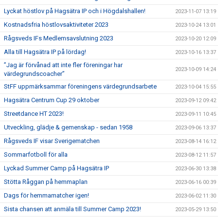
Lyckat höstlov på Hagsätra IP och i Högdalshallen!
2023-11-07 13:19
Kostnadsfria höstlovsaktiviteter 2023
2023-10-24 13:01
Rågsveds IFs Medlemsavslutning 2023
2023-10-20 12:09
Alla till Hagsätra IP på lördag!
2023-10-16 13:37
”Jag är förvånad att inte fler föreningar har
2023-10-09 14:24
värdegrundscoacher”
StFF uppmärksammar föreningens värdegrundsarbete
2023-10-04 15:55
Hagsätra Centrum Cup 29 oktober
2023-09-12 09:42
Streetdance HT 2023!
2023-09-11 10:45
Utveckling, glädje & gemenskap - sedan 1958
2023-09-06 13:37
Rågsveds IF visar Sverigematchen
2023-08-14 16:12
Sommarfotboll för alla
2023-08-12 11:57
Lyckad Summer Camp på Hagsätra IP
2023-06-30 13:38
Stötta Råggan på hemmaplan
2023-06-16 00:39
Dags för hemmamatcher igen!
2023-06-02 11:30
Sista chansen att anmäla till Summer Camp 2023!
2023-05-29 13:50