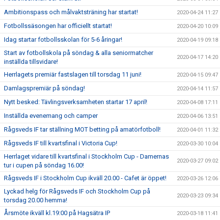
Ambitionspass och målvaktsträning har startat!
2020-04-24 11:27
Fotbollssäsongen har officiellt startat!
2020-04-20 10:09
Idag startar fotbollsskolan för 5-6 åringar!
2020-04-19 09:18
Start av fotbollskola på söndag & alla seniormatcher
2020-04-17 14:20
inställda tillsvidare!
Herrlagets premiär fastslagen till torsdag 11 juni!
2020-04-15 09:47
Damlagspremiär på söndag!
2020-04-14 11:57
Nytt besked: Tävlingsverksamheten startar 17 april!
2020-04-08 17:11
Inställda evenemang och camper
2020-04-06 13:51
Rågsveds IF tar ställning MOT betting på amatörfotboll!
2020-04-01 11:32
Rågsveds IF till kvartsfinal i Victoria Cup!
2020-03-30 10:04
Herrlaget vidare till kvartsfinal i Stockholm Cup - Damernas
2020-03-27 09:02
tur i cupen på söndag 16.00!
Rågsveds IF i Stockholm Cup ikväll 20.00 - Cafet är öppet!
2020-03-26 12:06
Lyckad helg för Rågsveds IF och Stockholm Cup på
2020-03-23 09:34
torsdag 20.00 hemma!
Årsmöte ikväll kl.19:00 på Hagsätra IP
2020-03-18 11:41