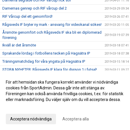
Damerna segrade och RIF vårcup fick sol
2019-04-01 11:16
Damernas genrep och RIF vårcup del 2
2019-03-29 09:34
RIF Vårcup del ett genomförd!
2019-03-26 07:41
Rågsveds IF bryter ny mark - ansvarig för videokanal sökes!
2019-03-20 11:05
Årsmöte genomfört och Rågsveds IF ska bli en diplomerad
2019-03-19 07:39
förening
Ikväll är det årsmöte
2019-03-18 07:41
Sprakande lördag i fotbollens tecken på Hagsätra IP
2019-03-18 07:38
Träningsmatchdag för våra yngsta på Hagsätra IP
2019-03-15 18:14
STORA NYHETER: Rågsveds IF klara för divison 1 i futsal!
2019-03-11 09:27
Rågsveds IF futsal kvalar till division 1 i helgen!
2019-03-08 11:39
För att hemsidan ska fungera korrekt använder vi nödvändiga
Årets första ledar- och tränarmöte genomfört
2019-03-05 07:53
cookies från SportAdmin. Dessa går inte att stänga av.
Föreningen kan också använda frivilliga cookies, t.ex. för statistik
Årets första vänskapsmatchdag igång
2019-03-02 11:57
eller marknadsföring. Du väljer själv om du vill acceptera dessa.
Träningsmatchdag 1 för ungdomar
2019-03-01 15:04
Anpassa dina val
Rågsveds IF seriesegrare
2019-02-18 12:37
ÅRSMÖTE MÅNDAG 18/3 19.00
Acceptera nödvändiga
Acceptera alla
2019-02-12 10:57
Dubbeltia i Fisksätra!
2019-02-12 07:13