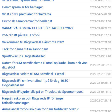
Vinst i hemmapremiären för herrarna
2022-04-12 18:20
Hemmapremiär för herrlaget
2022-04-05 20:55
Vinst i div 2 premiären för herrarna
2022-04-04 09:37
Historisk seriepremiär för herrlaget
2022-03-29 11:57
VARMT VÄLKOMNA TILL RIF FÖRETAGSCUP 2022
2022-03-28 22:26
25% rabatt på NIKE Fotboll
2022-03-11 15:17
Välkommen till Rågsveds IFs årsmöte 2022
2022-03-07 21:39
Tack för denna futsalsäsongen!
2022-03-07 21:23
Sportlovscup i Hagsätrahallen
2022-02-23 14:09
Datum för SM-semifinalerna i Futsal spikade - kom och visa
2022-02-23 13:18
ditt stöd!
Rågsveds IF vidare till SM-Semifinal i Futsal !
2022-02-21 10:38
Rågsveds IF i sm-kvartsfinal 1 på lördag 16.30 i
2022-02-10 21:13
Högdalshallen!
Rågsveds IF bjuder alla på en Trisslott via Sponsorhuset!
2022-02-10 11:12
Hagsätraskolan och Rågsveds IF förlänger
2022-02-07 21:13
fotbollssatsningen
Anmälan till fotbollsskolan för barn födda 2016-2017
2022-02-02 21:00