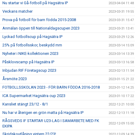
Nu startar vi Gå-fotboll på Hagsätra IP
2023-04-04 11:48
Veckans matcher
2023-03-31 19:55
Prova-på fotboll för barn födda 2015-2008
2023-03-31 15:47
Anmälan öppen till Nationaldagscupen 2023
2023-03-31 13:41
Lyckad fotbollscup på Hagsätra IP
2023-03-29 12:26
25% på fotbollsskor, beskydd mm
2023-03-14 15:09
Nyheter i NIKE-kollektionen 2023
2023-03-14 13:39
Påsklovscamp på Hagsätra IP
2023-03-13 16:58
Inbjudan RIF Företagscup 2023
2023-02-13 11:54
Årsmöte 2023
2023-01-15 21:22
FOTBOLLSSKOLAN 2023 - FÖR BARN FÖDDA 2016-2018
2023-01-12 14:25
ICA Supermarket Hagsätra cup 2023
2023-01-10 17:22
Kansliet stängt 23/12 - 8/1
2022-12-21 10:00
Nu har vi återigen en grön matta på Hagsätra IP
2022-12-13 11:18
RÅGSVEDS IF STARTAR U23-LAG I SAMARBETE MED FK
2022-12-09 15:00
EKIPA
Skridskoutlåning vintern 22/23!
2022-12-09 14:39