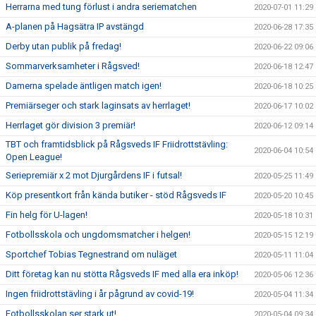
Herrarna med tung förlust i andra seriematchen
2020-07-01 11:29
A-planen på Hagsätra IP avstängd
2020-06-28 17:35
Derby utan publik på fredag!
2020-06-22 09:06
Sommarverksamheter i Rågsved!
2020-06-18 12:47
Damerna spelade äntligen match igen!
2020-06-18 10:25
Premiärseger och stark laginsats av herrlaget!
2020-06-17 10:02
Herrlaget gör division 3 premiär!
2020-06-12 09:14
TBT och framtidsblick på Rågsveds IF Friidrottstävling:
2020-06-04 10:54
Open League!
Seriepremiär x 2 mot Djurgårdens IF i futsal!
2020-05-25 11:49
Köp presentkort från kända butiker - stöd Rågsveds IF
2020-05-20 10:45
Fin helg för U-lagen!
2020-05-18 10:31
Fotbollsskola och ungdomsmatcher i helgen!
2020-05-15 12:19
Sportchef Tobias Tegnestrand om nuläget
2020-05-11 11:04
Ditt företag kan nu stötta Rågsveds IF med alla era inköp!
2020-05-06 12:36
Ingen friidrottstävling i år pågrund av covid-19!
2020-05-04 11:34
Fotbollsskolan ser stark ut!
2020-05-04 09:34