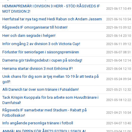
HEMMAPREMIÄR I DIVISION 3 HERR - STÖD RÅGSVEDS IF
2021-06-17 10:49
MOT DIVISION 2!
Herrfutsal tar nya tag med Hedi Rabun och Andam Jassem
2021-06-16 10:54
Rågsveds IF omorganiserar till hösten!
2021-06-15 09:52
Herr och dam segrade i helgen!
2021-06-14 23:10
Inför omgång 2 av division 3 och Victoria Cup!
2021-06-11 09:12
Förluster för seniorlagen i säsongspremiären
2021-06-07 08:51
Damerna gör tävlingsdebut i cupen på söndag!
2021-06-04 12:14
Herrarna startar division 3 mot Enhörna IF!
2021-06-04 12:10
Unik chans för dig som är tjej mellan 10-19 år att testa på
2021-05-24 09:54
golf!
Alli Darwich tar över som tränare i Futsaldam!
2021-05-21 12:32
Tack Krispin Kuoppala för bra arbete som Huvudtränare i
2021-05-18 12:22
Damfutsal!
Rågsveds IF samarbetar med Stadium - Rabatt på
2021-04-21 10:54
Fotbollsskor!
Info angående personliga tränare i fotboll
2021-04-07 13:40
ANMÄLAN ÖPPEN FÖR ÅRETS FOTBOLLSSKOLA!
2021-03-04 11:00