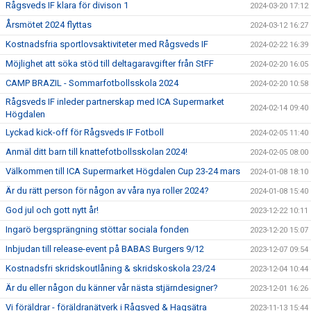
Rågsveds IF klara för divison 1
2024-03-20 17:12
Årsmötet 2024 flyttas
2024-03-12 16:27
Kostnadsfria sportlovsaktiviteter med Rågsveds IF
2024-02-22 16:39
Möjlighet att söka stöd till deltagaravgifter från StFF
2024-02-20 16:05
CAMP BRAZIL - Sommarfotbollsskola 2024
2024-02-20 10:58
Rågsveds IF inleder partnerskap med ICA Supermarket
2024-02-14 09:40
Högdalen
Lyckad kick-off för Rågsveds IF Fotboll
2024-02-05 11:40
Anmäl ditt barn till knattefotbollsskolan 2024!
2024-02-05 08:00
Välkommen till ICA Supermarket Högdalen Cup 23-24 mars
2024-01-08 18:10
Är du rätt person för någon av våra nya roller 2024?
2024-01-08 15:40
God jul och gott nytt år!
2023-12-22 10:11
Ingarö bergsprängning stöttar sociala fonden
2023-12-20 15:07
Inbjudan till release-event på BABAS Burgers 9/12
2023-12-07 09:54
Kostnadsfri skridskoutlåning & skridskoskola 23/24
2023-12-04 10:44
Är du eller någon du känner vår nästa stjärndesigner?
2023-12-01 16:26
Vi föräldrar - föräldranätverk i Rågsved & Hagsätra
2023-11-13 15:44