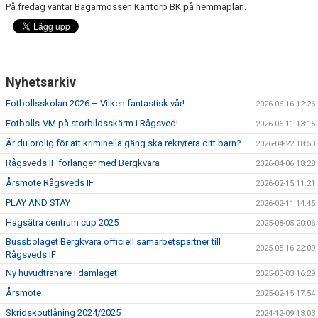
På fredag väntar Bagarmossen Kärrtorp BK på hemmaplan.
Nyhetsarkiv
Fotbollsskolan 2026 – Vilken fantastisk vår!
2026-06-16 12:26
Fotbolls-VM på storbildsskärm i Rågsved!
2026-06-11 13:15
Är du orolig för att kriminella gäng ska rekrytera ditt barn?
2026-04-22 18:53
Rågsveds IF förlänger med Bergkvara
2026-04-06 18:28
Årsmöte Rågsveds IF
2026-02-15 11:21
PLAY AND STAY
2026-02-11 14:45
Hagsätra centrum cup 2025
2025-08-05 20:06
Bussbolaget Bergkvara officiell samarbetspartner till
2025-05-16 22:09
Rågsveds IF
Ny huvudtränare i damlaget
2025-03-03 16:29
Årsmöte
2025-02-15 17:54
Skridskoutlåning 2024/2025
2024-12-09 13:03