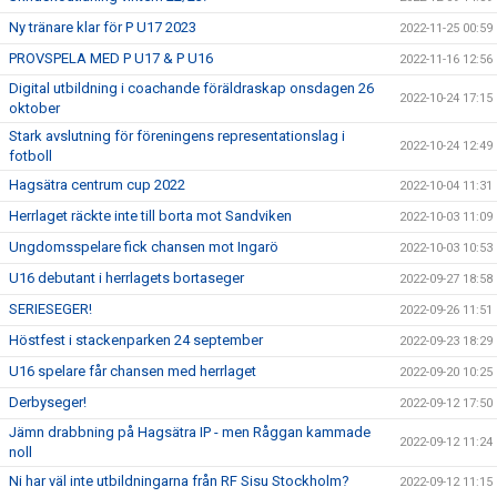
Ny tränare klar för P U17 2023
2022-11-25 00:59
PROVSPELA MED P U17 & P U16
2022-11-16 12:56
Digital utbildning i coachande föräldraskap onsdagen 26
2022-10-24 17:15
oktober
Stark avslutning för föreningens representationslag i
2022-10-24 12:49
fotboll
Hagsätra centrum cup 2022
2022-10-04 11:31
Herrlaget räckte inte till borta mot Sandviken
2022-10-03 11:09
Ungdomsspelare fick chansen mot Ingarö
2022-10-03 10:53
U16 debutant i herrlagets bortaseger
2022-09-27 18:58
SERIESEGER!
2022-09-26 11:51
Höstfest i stackenparken 24 september
2022-09-23 18:29
U16 spelare får chansen med herrlaget
2022-09-20 10:25
Derbyseger!
2022-09-12 17:50
Jämn drabbning på Hagsätra IP - men Råggan kammade
2022-09-12 11:24
noll
Ni har väl inte utbildningarna från RF Sisu Stockholm?
2022-09-12 11:15