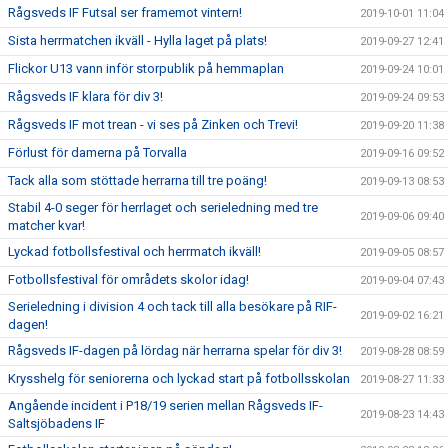
Rågsveds IF Futsal ser framemot vintern!
2019-10-01 11:04
Sista herrmatchen ikväll - Hylla laget på plats!
2019-09-27 12:41
Flickor U13 vann inför storpublik på hemmaplan
2019-09-24 10:01
Rågsveds IF klara för div 3!
2019-09-24 09:53
Rågsveds IF mot trean - vi ses på Zinken och Trevi!
2019-09-20 11:38
Förlust för damerna på Torvalla
2019-09-16 09:52
Tack alla som stöttade herrarna till tre poäng!
2019-09-13 08:53
Stabil 4-0 seger för herrlaget och serieledning med tre
2019-09-06 09:40
matcher kvar!
Lyckad fotbollsfestival och herrmatch ikväll!
2019-09-05 08:57
Fotbollsfestival för områdets skolor idag!
2019-09-04 07:43
Serieledning i division 4 och tack till alla besökare på RIF-
2019-09-02 16:21
dagen!
Rågsveds IF-dagen på lördag när herrarna spelar för div 3!
2019-08-28 08:59
Krysshelg för seniorerna och lyckad start på fotbollsskolan
2019-08-27 11:33
Angående incident i P18/19 serien mellan Rågsveds IF-
2019-08-23 14:43
Saltsjöbadens IF