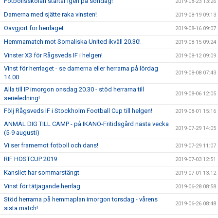
Fotbollsskolan startar igen på söndag!
2019-08-23 13:26
Damerna med sjätte raka vinsten!
2019-08-19 09:13
Oavgjort för herrlaget
2019-08-16 09:07
Hemmamatch mot Somaliska United ikväll 20.30!
2019-08-15 09:24
Vinster X3 för Rågsveds IF i helgen!
2019-08-12 09:09
Vinst för herrlaget - se damerna eller herrarna på lördag
2019-08-08 07:43
14.00
Alla till IP imorgon onsdag 20.30 - stöd herrarna till
2019-08-06 12:05
serieledning!
Följ Rågsveds IF i Stockholm Football Cup till helgen!
2019-08-01 15:16
ANMÄL DIG TILL CAMP - på IKANO-Fritidsgård nästa vecka
2019-07-29 14:05
(5-9 augusti)
Vi ser framemot fotboll och dans!
2019-07-29 11:07
RIF HÖSTCUP 2019
2019-07-03 12:51
Kansliet har sommarstängt
2019-07-01 13:12
Vinst för tätjagande herrlag
2019-06-28 08:58
Stöd herrarna på hemmaplan imorgon torsdag - vårens
2019-06-26 08:48
sista match!