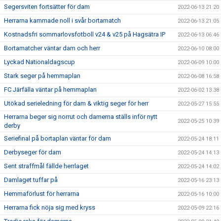
Segersviten fortsätter för dam
2022-06-13 21:20
Herrarna kammade noll i svår bortamatch
2022-06-13 21:05
Kostnadsfri sommarlovsfotboll v24 & v25 på Hagsätra IP
2022-06-13 06:46
Bortamatcher väntar dam och herr
2022-06-10 08:00
Lyckad Nationaldagscup
2022-06-09 10:00
Stark seger på hemmaplan
2022-06-08 16:58
FC Järfälla väntar på hemmaplan
2022-06-02 13:38
Utökad serieledning för dam & viktig seger för herr
2022-05-27 15:55
Herrarna beger sig norrut och damerna ställs inför nytt
2022-05-25 10:39
derby
Seriefinal på bortaplan väntar för dam
2022-05-24 18:11
Derbyseger för dam
2022-05-24 14:13
Sent straffmål fällde herrlaget
2022-05-24 14:02
Damlaget tuffar på
2022-05-16 23:13
Hemmaförlust för herrarna
2022-05-16 10:00
Herrarna fick nöja sig med kryss
2022-05-09 22:16