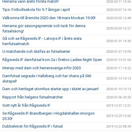
Herrarna vann årets första match!
2020-02-11 14:56
Tips: Fotbollsskola för 5-7 åringar i april
2020-02-07 16:18
Välkomna till årsmöte 2020 den 18 mars klockan 19.00!
2020-02-05 12:48
Herrarna gör säsongspremiär och tack för denna
2020-02-03 10:27
futsalsäong!
Gå och se Rågsveds IF - Latorps IF i årets sista
2020-01-31 14:30
herrfutsalmatch
U-matchande och slutfas av futsalserier
2020-01-27 10:09
Rågsveds IF damfutsal kom 2a i Örebro Ladies Night Open
2020-01-19 01:00
Intervju med dam och herransvariga inför 2020
2020-01-17 14:22
Damfutsal segrade i Hallsberg och har chans på SM-
2020-01-13 14:13
slutspel!
Dam och herrlaget utomhus startar upp i slutet av januari!
2020-01-10 10:13
Rapport från helgens futsalmatcher
2020-01-06 20:20
Gott nytt år från Rågsveds IF
2019-12-31 12:51
Se Rågsveds IF-Brandbergen i Högdalshallen imorgon
2019-12-29 15:06
20.30!
Dubbelvinst för Rågsveds IF i futsal
2019-12-23 08:39