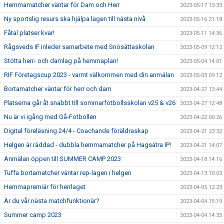
Hemmamatcher väntar för Dam och Herr
2023-05-17 13:33
Ny sportslig resurs ska hjälpa lagen till nästa nivå
2023-05-16 21:18
Fåtal platser kvar!
2023-05-11 14:36
Rågsveds IF inleder samarbete med Snösättaskolan
2023-05-09 12:12
Stötta herr- och damlag på hemmaplan!
2023-05-04 14:01
RIF Företagscup 2023 - varmt välkommen med din anmälan
2023-05-03 09:12
Bortamatcher väntar för herr och dam
2023-04-27 13:44
Platserna går åt snabbt till sommarfotbollsskolan v25 & v26
2023-04-27 12:48
Nu är vi igång med Gå-Fotbollen
2023-04-22 00:26
Digital föreläsning 24/4 - Coachande föräldraskap
2023-04-21 23:32
Helgen är räddad - dubbla hemmamatcher på Hagsätra IP!
2023-04-21 14:07
Anmälan öppen till SUMMER CAMP 2023
2023-04-18 14:16
Tuffa bortamatcher väntar rep-lagen i helgen
2023-04-13 10:03
Hemmapremiär för herrlaget
2023-04-05 12:23
Är du vår nästa matchfunktionär?
2023-04-04 15:19
Summer camp 2023
2023-04-04 14:35