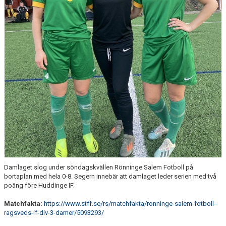
TRÄNINGSKLÄDER
RÅGSVEDS IF I MEDIA
FONDER
Damlaget slog under söndagskvällen Rönninge Salem Fotboll på
bortaplan med hela 0-8. Segern innebär att damlaget leder serien med två
poäng före Huddinge IF.
Matchfakta:
https://www.stff.se/rs/matchfakta/ronninge-salem-fotboll--
ragsveds-if-div-3-damer/5093293/