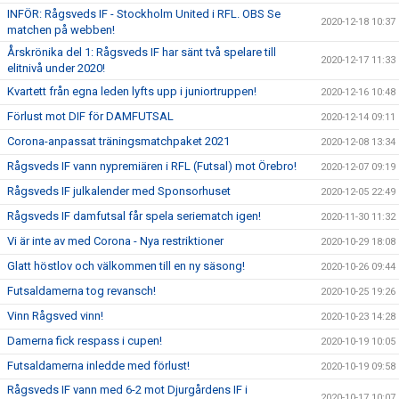
INFÖR: Rågsveds IF - Stockholm United i RFL. OBS Se
2020-12-18 10:37
matchen på webben!
Årskrönika del 1: Rågsveds IF har sänt två spelare till
2020-12-17 11:33
elitnivå under 2020!
Kvartett från egna leden lyfts upp i juniortruppen!
2020-12-16 10:48
Förlust mot DIF för DAMFUTSAL
2020-12-14 09:11
Corona-anpassat träningsmatchpaket 2021
2020-12-08 13:34
Rågsveds IF vann nypremiären i RFL (Futsal) mot Örebro!
2020-12-07 09:19
Rågsveds IF julkalender med Sponsorhuset
2020-12-05 22:49
Rågsveds IF damfutsal får spela seriematch igen!
2020-11-30 11:32
Vi är inte av med Corona - Nya restriktioner
2020-10-29 18:08
Glatt höstlov och välkommen till en ny säsong!
2020-10-26 09:44
Futsaldamerna tog revansch!
2020-10-25 19:26
Vinn Rågsved vinn!
2020-10-23 14:28
Damerna fick respass i cupen!
2020-10-19 10:05
Futsaldamerna inledde med förlust!
2020-10-19 09:58
Rågsveds IF vann med 6-2 mot Djurgårdens IF i
2020-10-17 10:07