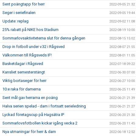
Sent poängtapp för herr
2022-09-05 21:32
Seger i seriefinalen
2022-09-05 19:44
Update: replag
2022-09-02 11:08
25% rabatt på NIKE hos Stadium
2022-08-19 10:00
Sommarlovsaktiviteterna slut för denna gången
2022-08-15 15:02
Drop in fotboll under v.32 i Rågsved
2022-08-07 21:55
Välkommen till Rågsveds IF!
2022-08-01 11:05
Basketdagar i Rågsved
2022-07-18 09:22
Kansliet semesterstängt
2022-06-30 07:00
Viktig bortaseger för herr
2022-06-27 10:00
10:e raka för damerna
2022-06-25 11:49
Sent mål gav herrarna en poäng
2022-06-21 21:39
Halva serien spelad - dam i fortsatt serieledning
2022-06-21 21:27
Lyckad företagscup på Hagsätra IP
2022-06-20 21:30
Sommarlovsfotbollen kickar igång vecka 2
2022-06-20 11:45
Nya utmaningar för herr & dam
2022-06-18 12:52