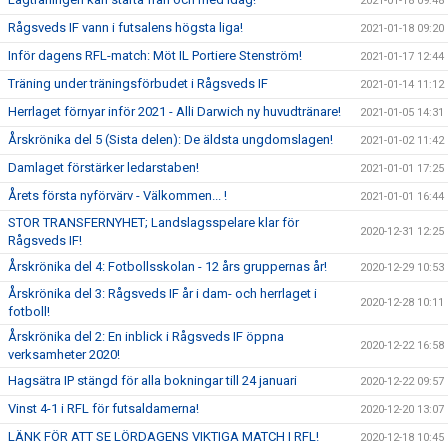
2021-01-18 09:48
Rågsveds IF vann i futsalens högsta liga!
2021-01-18 09:20
Inför dagens RFL-match: Möt IL Portiere Stenström!
2021-01-17 12:44
Träning under träningsförbudet i Rågsveds IF
2021-01-14 11:12
Herrlaget förnyar inför 2021 - Alli Darwich ny huvudtränare!
2021-01-05 14:31
Årskrönika del 5 (Sista delen): De äldsta ungdomslagen!
2021-01-02 11:42
Damlaget förstärker ledarstaben!
2021-01-01 17:25
Årets första nyförvärv - Välkommen... !
2021-01-01 16:44
STOR TRANSFERNYHET; Landslagsspelare klar för
2020-12-31 12:25
Rågsveds IF!
Årskrönika del 4: Fotbollsskolan - 12 års gruppernas år!
2020-12-29 10:53
Årskrönika del 3: Rågsveds IF år i dam- och herrlaget i
2020-12-28 10:11
fotboll!
Årskrönika del 2: En inblick i Rågsveds IF öppna
2020-12-22 16:58
verksamheter 2020!
Hagsätra IP stängd för alla bokningar till 24 januari
2020-12-22 09:57
Vinst 4-1 i RFL för futsaldamerna!
2020-12-20 13:07
LÄNK FÖR ATT SE LÖRDAGENS VIKTIGA MATCH I RFL!
2020-12-18 10:45