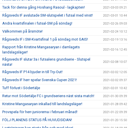
Tack för denna gång Hoshang Rasoul - lagkapten!
2021-03-03 09:21
Rågsveds IF avslutade SM-slutspelet i futsal med vinst!
2021-03-01 10:44
Andra kvartsfinalen i futsal-SM på söndag!
2021-02-26 09:03
Välkommen på årsmöte!
2021-02-24 10:12
Rågsveds IF i SM-Kvartsfinal 1 på söndag mot GAIS!
2021-02-19 13:16
Rapport från Kristine Mangasaryan i damlagets
2021-02-16 12:45
landslagsläger!
Rågsveds IF slutar 3a i futsalens grundserie - Slutspel
2021-02-08 10:07
nästa!
Rågsveds IF P14 bjuder in till Try-Out!
2021-02-02 12:05
Rågsveds IF herr spelar Svenska Cupen 2021!
2021-02-02 09:37
Tuff förlust i Södertälje
2021-02-01 10:42
Retur mot Södertälje FC i grundseriens näst sista match!
2021-01-30 09:39
Kristine Mangasaryan inkallad till landslagsläger!
2021-01-28 09:42
Provspela för herr-juniorerna i februari månad!
2021-01-22 09:39
FÖLJ PLANENS STATUS PÅ HUVUDSIDAN!
2021-01-20 15:50
Lagträningen kan starta från och med idag!