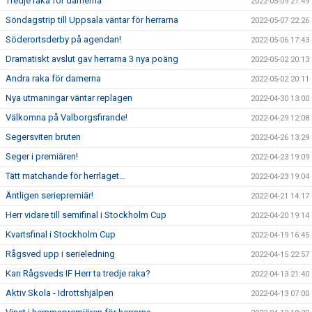
Tredje raka för damerna
2022-05-09 21:49
Söndagstrip till Uppsala väntar för herrarna
2022-05-07 22:26
Söderortsderby på agendan!
2022-05-06 17:43
Dramatiskt avslut gav herrarna 3 nya poäng
2022-05-02 20:13
Andra raka för damerna
2022-05-02 20:11
Nya utmaningar väntar replagen
2022-04-30 13:00
Välkomna på Valborgsfirande!
2022-04-29 12:08
Segersviten bruten
2022-04-26 13:29
Seger i premiären!
2022-04-23 19:09
Tätt matchande för herrlaget…
2022-04-23 19:04
Äntligen seriepremiär!
2022-04-21 14:17
Herr vidare till semifinal i Stockholm Cup
2022-04-20 19:14
Kvartsfinal i Stockholm Cup
2022-04-19 16:45
Rågsved upp i serieledning
2022-04-15 22:57
Kan Rågsveds IF Herr ta tredje raka?
2022-04-13 21:40
Aktiv Skola - Idrottshjälpen
2022-04-13 07:00