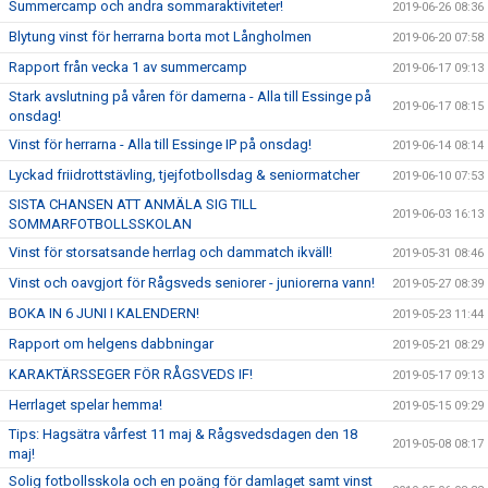
Summercamp och andra sommaraktiviteter!
2019-06-26 08:36
Blytung vinst för herrarna borta mot Långholmen
2019-06-20 07:58
Rapport från vecka 1 av summercamp
2019-06-17 09:13
Stark avslutning på våren för damerna - Alla till Essinge på
2019-06-17 08:15
onsdag!
Vinst för herrarna - Alla till Essinge IP på onsdag!
2019-06-14 08:14
Lyckad friidrottstävling, tjejfotbollsdag & seniormatcher
2019-06-10 07:53
SISTA CHANSEN ATT ANMÄLA SIG TILL
2019-06-03 16:13
SOMMARFOTBOLLSSKOLAN
Vinst för storsatsande herrlag och dammatch ikväll!
2019-05-31 08:46
Vinst och oavgjort för Rågsveds seniorer - juniorerna vann!
2019-05-27 08:39
BOKA IN 6 JUNI I KALENDERN!
2019-05-23 11:44
Rapport om helgens dabbningar
2019-05-21 08:29
KARAKTÄRSSEGER FÖR RÅGSVEDS IF!
2019-05-17 09:13
Herrlaget spelar hemma!
2019-05-15 09:29
Tips: Hagsätra vårfest 11 maj & Rågsvedsdagen den 18
2019-05-08 08:17
maj!
Solig fotbollsskola och en poäng för damlaget samt vinst