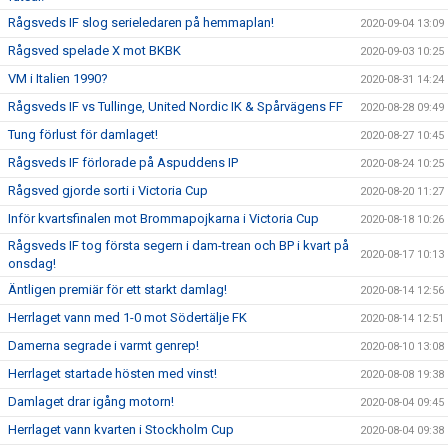
Rågsveds IF slog serieledaren på hemmaplan!
2020-09-04 13:09
Rågsved spelade X mot BKBK
2020-09-03 10:25
VM i Italien 1990?
2020-08-31 14:24
Rågsveds IF vs Tullinge, United Nordic IK & Spårvägens FF
2020-08-28 09:49
Tung förlust för damlaget!
2020-08-27 10:45
Rågsveds IF förlorade på Aspuddens IP
2020-08-24 10:25
Rågsved gjorde sorti i Victoria Cup
2020-08-20 11:27
Inför kvartsfinalen mot Brommapojkarna i Victoria Cup
2020-08-18 10:26
Rågsveds IF tog första segern i dam-trean och BP i kvart på
2020-08-17 10:13
onsdag!
Äntligen premiär för ett starkt damlag!
2020-08-14 12:56
Herrlaget vann med 1-0 mot Södertälje FK
2020-08-14 12:51
Damerna segrade i varmt genrep!
2020-08-10 13:08
Herrlaget startade hösten med vinst!
2020-08-08 19:38
Damlaget drar igång motorn!
2020-08-04 09:45
Herrlaget vann kvarten i Stockholm Cup
2020-08-04 09:38