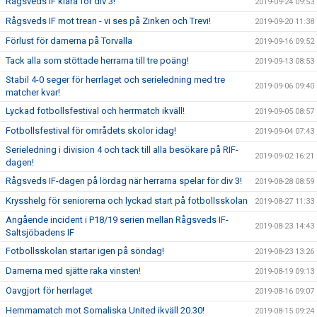
Rågsveds IF klara för div 3!
2019-09-24 09:53
Rågsveds IF mot trean - vi ses på Zinken och Trevi!
2019-09-20 11:38
Förlust för damerna på Torvalla
2019-09-16 09:52
Tack alla som stöttade herrarna till tre poäng!
2019-09-13 08:53
Stabil 4-0 seger för herrlaget och serieledning med tre
2019-09-06 09:40
matcher kvar!
Lyckad fotbollsfestival och herrmatch ikväll!
2019-09-05 08:57
Fotbollsfestival för områdets skolor idag!
2019-09-04 07:43
Serieledning i division 4 och tack till alla besökare på RIF-
2019-09-02 16:21
dagen!
Rågsveds IF-dagen på lördag när herrarna spelar för div 3!
2019-08-28 08:59
Krysshelg för seniorerna och lyckad start på fotbollsskolan
2019-08-27 11:33
Angående incident i P18/19 serien mellan Rågsveds IF-
2019-08-23 14:43
Saltsjöbadens IF
Fotbollsskolan startar igen på söndag!
2019-08-23 13:26
Damerna med sjätte raka vinsten!
2019-08-19 09:13
Oavgjort för herrlaget
2019-08-16 09:07
Hemmamatch mot Somaliska United ikväll 20.30!
2019-08-15 09:24