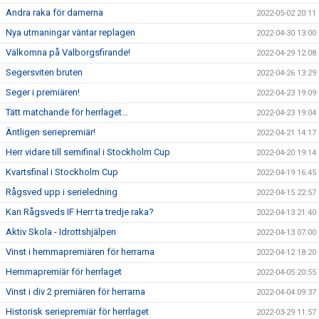
Andra raka för damerna
2022-05-02 20:11
Nya utmaningar väntar replagen
2022-04-30 13:00
Välkomna på Valborgsfirande!
2022-04-29 12:08
Segersviten bruten
2022-04-26 13:29
Seger i premiären!
2022-04-23 19:09
Tätt matchande för herrlaget…
2022-04-23 19:04
Äntligen seriepremiär!
2022-04-21 14:17
Herr vidare till semifinal i Stockholm Cup
2022-04-20 19:14
Kvartsfinal i Stockholm Cup
2022-04-19 16:45
Rågsved upp i serieledning
2022-04-15 22:57
Kan Rågsveds IF Herr ta tredje raka?
2022-04-13 21:40
Aktiv Skola - Idrottshjälpen
2022-04-13 07:00
Vinst i hemmapremiären för herrarna
2022-04-12 18:20
Hemmapremiär för herrlaget
2022-04-05 20:55
Vinst i div 2 premiären för herrarna
2022-04-04 09:37
Historisk seriepremiär för herrlaget
2022-03-29 11:57