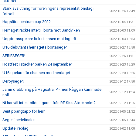
oktober
Stark avslutning för föreningens representationslag i
2022-10-24 12:49
fotboll
Hagsätra centrum cup 2022
2022-10-04 11:31
Herrlaget räckte inte till borta mot Sandviken
2022-10-03 11:09
Ungdomsspelare fick chansen mot Ingarö
2022-10-03 10:53
U16 debutant i herrlagets bortaseger
2022-09-27 18:58
SERIESEGER!
2022-09-26 11:51
Höstfest i stackenparken 24 september
2022-09-23 18:29
U16 spelare får chansen med herrlaget
2022-09-20 10:25
Derbyseger!
2022-09-12 17:50
Jämn drabbning på Hagsätra IP - men Råggan kammade
2022-09-12 11:24
noll
Ni har väl inte utbildningarna från RF Sisu Stockholm?
2022-09-12 11:15
Sent poängtapp för herr
2022-09-05 21:32
Seger i seriefinalen
2022-09-05 19:44
Update: replag
2022-09-02 11:08