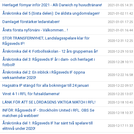
Herrlaget förnyar inför 2021 - Alli Darwich ny huvudtränare!
2021-01-05 14:31
Årskrönika del 5 (Sista delen): De äldsta ungdomslagen!
2021-01-02 11:42
Damlaget förstärker ledarstaben!
2021-01-01 17:25
Årets första nyförvärv - Välkommen... !
2021-01-01 16:44
STOR TRANSFERNYHET; Landslagsspelare klar för
2020-12-31 12:25
Rågsveds IF!
Årskrönika del 4: Fotbollsskolan - 12 års gruppernas år!
2020-12-29 10:53
Årskrönika del 3: Rågsveds IF år i dam- och herrlaget i
2020-12-28 10:11
fotboll!
Årskrönika del 2: En inblick i Rågsveds IF öppna
2020-12-22 16:58
verksamheter 2020!
Hagsätra IP stängd för alla bokningar till 24 januari
2020-12-22 09:57
Vinst 4-1 i RFL för futsaldamerna!
2020-12-20 13:07
LÄNK FÖR ATT SE LÖRDAGENS VIKTIGA MATCH I RFL!
2020-12-18 10:45
INFÖR: Rågsveds IF - Stockholm United i RFL. OBS Se
2020-12-18 10:37
matchen på webben!
Årskrönika del 1: Rågsveds IF har sänt två spelare till
2020-12-17 11:33
elitnivå under 2020!