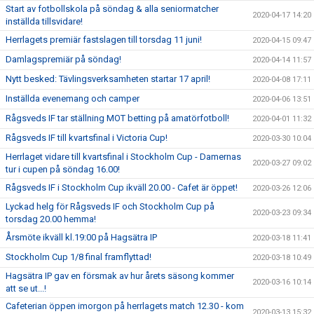
Start av fotbollskola på söndag & alla seniormatcher
2020-04-17 14:20
inställda tillsvidare!
Herrlagets premiär fastslagen till torsdag 11 juni!
2020-04-15 09:47
Damlagspremiär på söndag!
2020-04-14 11:57
Nytt besked: Tävlingsverksamheten startar 17 april!
2020-04-08 17:11
Inställda evenemang och camper
2020-04-06 13:51
Rågsveds IF tar ställning MOT betting på amatörfotboll!
2020-04-01 11:32
Rågsveds IF till kvartsfinal i Victoria Cup!
2020-03-30 10:04
Herrlaget vidare till kvartsfinal i Stockholm Cup - Damernas
2020-03-27 09:02
tur i cupen på söndag 16.00!
Rågsveds IF i Stockholm Cup ikväll 20.00 - Cafet är öppet!
2020-03-26 12:06
Lyckad helg för Rågsveds IF och Stockholm Cup på
2020-03-23 09:34
torsdag 20.00 hemma!
Årsmöte ikväll kl.19:00 på Hagsätra IP
2020-03-18 11:41
Stockholm Cup 1/8 final framflyttad!
2020-03-18 10:49
Hagsätra IP gav en försmak av hur årets säsong kommer
2020-03-16 10:14
att se ut...!
Cafeterian öppen imorgon på herrlagets match 12.30 - kom
2020-03-13 15:32