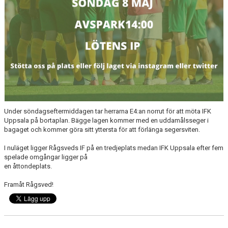
TRÄNINGSKLÄDER
RÅGSVEDS IF I MEDIA
FONDER
Under söndagseftermiddagen tar herrarna E4:an norrut för att möta IFK
Uppsala på bortaplan. Bägge lagen kommer med en uddamålsseger i
bagaget och kommer göra sitt yttersta för att förlänga segersviten.
I nuläget ligger Rågsveds IF på en tredjeplats medan IFK Uppsala efter fem
spelade omgångar ligger på
en åttondeplats.
Framåt Rågsved!