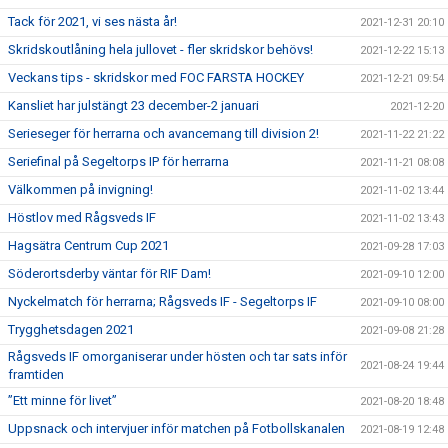
Tack för 2021, vi ses nästa år!
2021-12-31 20:10
Skridskoutlåning hela jullovet - fler skridskor behövs!
2021-12-22 15:13
Veckans tips - skridskor med FOC FARSTA HOCKEY
2021-12-21 09:54
Kansliet har julstängt 23 december-2 januari
2021-12-20
Serieseger för herrarna och avancemang till division 2!
2021-11-22 21:22
Seriefinal på Segeltorps IP för herrarna
2021-11-21 08:08
Välkommen på invigning!
2021-11-02 13:44
Höstlov med Rågsveds IF
2021-11-02 13:43
Hagsätra Centrum Cup 2021
2021-09-28 17:03
Söderortsderby väntar för RIF Dam!
2021-09-10 12:00
Nyckelmatch för herrarna; Rågsveds IF - Segeltorps IF
2021-09-10 08:00
Trygghetsdagen 2021
2021-09-08 21:28
Rågsveds IF omorganiserar under hösten och tar sats inför
2021-08-24 19:44
framtiden
”Ett minne för livet”
2021-08-20 18:48
Uppsnack och intervjuer inför matchen på Fotbollskanalen
2021-08-19 12:48