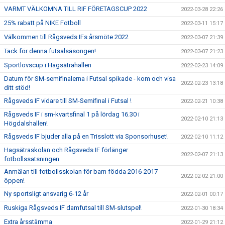
VARMT VÄLKOMNA TILL RIF FÖRETAGSCUP 2022
2022-03-28 22:26
25% rabatt på NIKE Fotboll
2022-03-11 15:17
Välkommen till Rågsveds IFs årsmöte 2022
2022-03-07 21:39
Tack för denna futsalsäsongen!
2022-03-07 21:23
Sportlovscup i Hagsätrahallen
2022-02-23 14:09
Datum för SM-semifinalerna i Futsal spikade - kom och visa
2022-02-23 13:18
ditt stöd!
Rågsveds IF vidare till SM-Semifinal i Futsal !
2022-02-21 10:38
Rågsveds IF i sm-kvartsfinal 1 på lördag 16.30 i
2022-02-10 21:13
Högdalshallen!
Rågsveds IF bjuder alla på en Trisslott via Sponsorhuset!
2022-02-10 11:12
Hagsätraskolan och Rågsveds IF förlänger
2022-02-07 21:13
fotbollssatsningen
Anmälan till fotbollsskolan för barn födda 2016-2017
2022-02-02 21:00
öppen!
Ny sportsligt ansvarig 6-12 år
2022-02-01 00:17
Ruskiga Rågsveds IF damfutsal till SM-slutspel!
2022-01-30 18:34
Extra årsstämma
2022-01-29 21:12