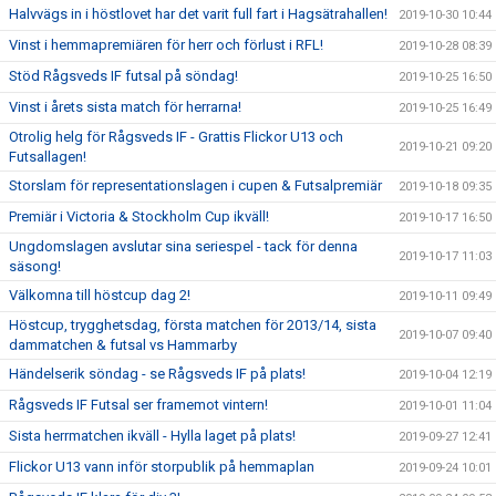
Halvvägs in i höstlovet har det varit full fart i Hagsätrahallen!
2019-10-30 10:44
Vinst i hemmapremiären för herr och förlust i RFL!
2019-10-28 08:39
Stöd Rågsveds IF futsal på söndag!
2019-10-25 16:50
Vinst i årets sista match för herrarna!
2019-10-25 16:49
Otrolig helg för Rågsveds IF - Grattis Flickor U13 och
2019-10-21 09:20
Futsallagen!
Storslam för representationslagen i cupen & Futsalpremiär
2019-10-18 09:35
Premiär i Victoria & Stockholm Cup ikväll!
2019-10-17 16:50
Ungdomslagen avslutar sina seriespel - tack för denna
2019-10-17 11:03
säsong!
Välkomna till höstcup dag 2!
2019-10-11 09:49
Höstcup, trygghetsdag, första matchen för 2013/14, sista
2019-10-07 09:40
dammatchen & futsal vs Hammarby
Händelserik söndag - se Rågsveds IF på plats!
2019-10-04 12:19
Rågsveds IF Futsal ser framemot vintern!
2019-10-01 11:04
Sista herrmatchen ikväll - Hylla laget på plats!
2019-09-27 12:41
Flickor U13 vann inför storpublik på hemmaplan
2019-09-24 10:01