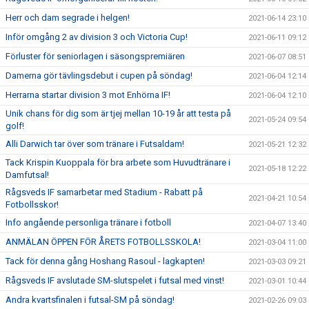
Herr och dam segrade i helgen!
2021-06-14 23:10
Inför omgång 2 av division 3 och Victoria Cup!
2021-06-11 09:12
Förluster för seniorlagen i säsongspremiären
2021-06-07 08:51
Damerna gör tävlingsdebut i cupen på söndag!
2021-06-04 12:14
Herrarna startar division 3 mot Enhörna IF!
2021-06-04 12:10
Unik chans för dig som är tjej mellan 10-19 år att testa på
2021-05-24 09:54
golf!
Alli Darwich tar över som tränare i Futsaldam!
2021-05-21 12:32
Tack Krispin Kuoppala för bra arbete som Huvudtränare i
2021-05-18 12:22
Damfutsal!
Rågsveds IF samarbetar med Stadium - Rabatt på
2021-04-21 10:54
Fotbollsskor!
Info angående personliga tränare i fotboll
2021-04-07 13:40
ANMÄLAN ÖPPEN FÖR ÅRETS FOTBOLLSSKOLA!
2021-03-04 11:00
Tack för denna gång Hoshang Rasoul - lagkapten!
2021-03-03 09:21
Rågsveds IF avslutade SM-slutspelet i futsal med vinst!
2021-03-01 10:44
Andra kvartsfinalen i futsal-SM på söndag!
2021-02-26 09:03