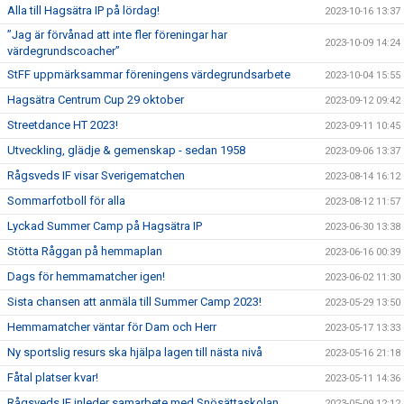
Alla till Hagsätra IP på lördag!
2023-10-16 13:37
”Jag är förvånad att inte fler föreningar har
2023-10-09 14:24
värdegrundscoacher”
StFF uppmärksammar föreningens värdegrundsarbete
2023-10-04 15:55
Hagsätra Centrum Cup 29 oktober
2023-09-12 09:42
Streetdance HT 2023!
2023-09-11 10:45
Utveckling, glädje & gemenskap - sedan 1958
2023-09-06 13:37
Rågsveds IF visar Sverigematchen
2023-08-14 16:12
Sommarfotboll för alla
2023-08-12 11:57
Lyckad Summer Camp på Hagsätra IP
2023-06-30 13:38
Stötta Råggan på hemmaplan
2023-06-16 00:39
Dags för hemmamatcher igen!
2023-06-02 11:30
Sista chansen att anmäla till Summer Camp 2023!
2023-05-29 13:50
Hemmamatcher väntar för Dam och Herr
2023-05-17 13:33
Ny sportslig resurs ska hjälpa lagen till nästa nivå
2023-05-16 21:18
Fåtal platser kvar!
2023-05-11 14:36
Rågsveds IF inleder samarbete med Snösättaskolan
2023-05-09 12:12