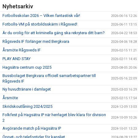
Nyhetsarkiv
Fotbollsskolan 2026 – Vilken fantastisk vår!
2026-06-16 12:26
Fotbolls-VM på storbildsskärm i Rågsved!
2026-06-11 13:15
Är du orolig för att kriminella gäng ska rekrytera ditt barn?
2026-04-22 18:53
Rågsveds IF förlänger med Bergkvara
2026-04-06 18:28
Årsmöte Rågsveds IF
2026-02-15 11:21
PLAY AND STAY
2026-02-11 14:45
Hagsätra centrum cup 2025
2025-08-05 20:06
Bussbolaget Bergkvara officiell samarbetspartner till
2025-05-16 22:09
Rågsveds IF
Ny huvudtränare i damlaget
2025-03-03 16:29
Årsmöte
2025-02-15 17:54
Skridskoutlåning 2024/2025
2024-12-09 13:03
Folkfest på Hagsätra IP när herrlaget blev klara för division
2024-10-09 10:26
2
Avgörande match på Hagsätra IP
2024-10-01 13:23
Öppet- och telefontider för kansliet
2024-08-28 13:27