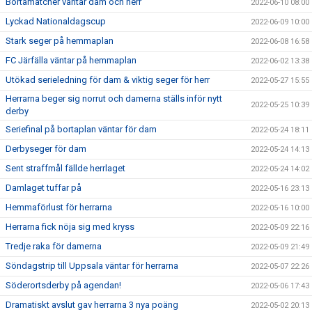
Bortamatcher väntar dam och herr
2022-06-10 08:00
Lyckad Nationaldagscup
2022-06-09 10:00
Stark seger på hemmaplan
2022-06-08 16:58
FC Järfälla väntar på hemmaplan
2022-06-02 13:38
Utökad serieledning för dam & viktig seger för herr
2022-05-27 15:55
Herrarna beger sig norrut och damerna ställs inför nytt
2022-05-25 10:39
derby
Seriefinal på bortaplan väntar för dam
2022-05-24 18:11
Derbyseger för dam
2022-05-24 14:13
Sent straffmål fällde herrlaget
2022-05-24 14:02
Damlaget tuffar på
2022-05-16 23:13
Hemmaförlust för herrarna
2022-05-16 10:00
Herrarna fick nöja sig med kryss
2022-05-09 22:16
Tredje raka för damerna
2022-05-09 21:49
Söndagstrip till Uppsala väntar för herrarna
2022-05-07 22:26
Söderortsderby på agendan!
2022-05-06 17:43
Dramatiskt avslut gav herrarna 3 nya poäng
2022-05-02 20:13