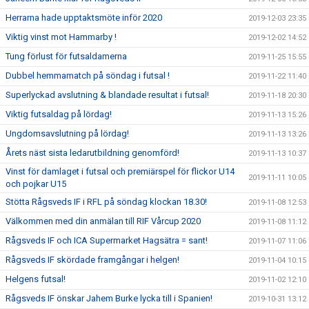
Herrarna hade upptaktsmöte inför 2020
2019-12-03 23:35
Viktig vinst mot Hammarby !
2019-12-02 14:52
Tung förlust för futsaldamerna
2019-11-25 15:55
Dubbel hemmamatch på söndag i futsal !
2019-11-22 11:40
Superlyckad avslutning & blandade resultat i futsal!
2019-11-18 20:30
Viktig futsaldag på lördag!
2019-11-13 15:26
Ungdomsavslutning på lördag!
2019-11-13 13:26
Årets näst sista ledarutbildning genomförd!
2019-11-13 10:37
Vinst för damlaget i futsal och premiärspel för flickor U14
2019-11-11 10:05
och pojkar U15
Stötta Rågsveds IF i RFL på söndag klockan 18.30!
2019-11-08 12:53
Välkommen med din anmälan till RIF Vårcup 2020
2019-11-08 11:12
Rågsveds IF och ICA Supermarket Hagsätra = sant!
2019-11-07 11:06
Rågsveds IF skördade framgångar i helgen!
2019-11-04 10:15
Helgens futsal!
2019-11-02 12:10
Rågsveds IF önskar Jahem Burke lycka till i Spanien!
2019-10-31 13:12