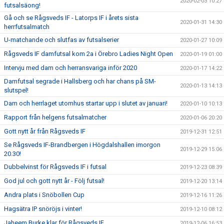
2020-02-03 10:27
futsalsäong!
Gå och se Rågsveds IF - Latorps IF i årets sista
2020-01-31 14:30
herrfutsalmatch
U-matchande och slutfas av futsalserier
2020-01-27 10:09
Rågsveds IF damfutsal kom 2a i Örebro Ladies Night Open
2020-01-19 01:00
Intervju med dam och herransvariga inför 2020
2020-01-17 14:22
Damfutsal segrade i Hallsberg och har chans på SM-
2020-01-13 14:13
slutspel!
Dam och herrlaget utomhus startar upp i slutet av januari!
2020-01-10 10:13
Rapport från helgens futsalmatcher
2020-01-06 20:20
Gott nytt år från Rågsveds IF
2019-12-31 12:51
Se Rågsveds IF-Brandbergen i Högdalshallen imorgon
2019-12-29 15:06
20.30!
Dubbelvinst för Rågsveds IF i futsal
2019-12-23 08:39
God jul och gott nytt år - Följ futsal!
2019-12-20 13:14
Andra plats i Snöbollen Cup
2019-12-16 11:26
Hagsätra IP snöröjs i vinter!
2019-12-10 08:12
Jaheem Burke klar för Rågsveds IF
2019-12-06 16:53