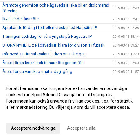
Årsmöte genomfört och Rågsveds IF ska bli en diplomerad
2019-03-19 07:39
förening
Ikväll är det årsmöte
2019-03-18 07:41
Sprakande lördag i fotbollens tecken på Hagsätra IP
2019-03-18 07:38
Träningsmatchdag för våra yngsta på Hagsätra IP
2019-03-15 18:14
STORA NYHETER: Rågsveds IF klara för divison 1 i futsal!
2019-03-11 09:27
Rågsveds IF futsal kvalar till division 1 i helgen!
2019-03-08 11:39
Årets första ledar- och tränarmöte genomfört
2019-03-05 07:53
Årets första vänskapsmatchdag igång
2019-03-02 11:57
Träningsmatchdag 1 för ungdomar
2019-03-01 15:04
För att hemsidan ska fungera korrekt använder vi nödvändiga
Rågsveds IF seriesegrare
2019-02-18 12:37
cookies från SportAdmin. Dessa går inte att stänga av.
ÅRSMÖTE MÅNDAG 18/3 19.00
2019-02-12 10:57
Föreningen kan också använda frivilliga cookies, t.ex. för statistik
Dubbeltia i Fisksätra!
eller marknadsföring. Du väljer själv om du vill acceptera dessa.
2019-02-12 07:13
Futsalherr spelar för serieseger och kvalplats ikväll -
Anpassa dina val
2019-02-08 13:34
Futsaldam avslutar säsongen på söndag
Acceptera nödvändiga
Acceptera alla
Nya framgångar i futsal
2019-02-04 07:23
Fredagsrapport och helgens futsal
2019-02-01 10:50