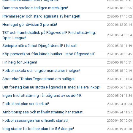
Damerna spelade äntligen match igen!
2020-06-18 10:25
Premiärseger och stark laginsats av herrlaget!
2020-06-17 10:02
Herrlaget gör division 3 premiär!
2020-06-12 09:14
TBT och framtidsblick på Rågsveds IF Friidrottstävling:
2020-06-04 10:54
Open League!
Seriepremiär x 2 mot Djurgårdens IF i futsal!
2020-05-25 11:49
Köp presentkort från kända butiker - stöd Rågsveds IF
2020-05-20 10:45
Fin helg för U-lagen!
2020-05-18 10:31
Fotbollsskola och ungdomsmatcher i helgen!
2020-05-15 12:19
Sportchef Tobias Tegnestrand om nuläget
2020-05-11 11:04
Ditt företag kan nu stötta Rågsveds IF med alla era inköp!
2020-05-06 12:36
Ingen friidrottstävling i år pågrund av covid-19!
2020-05-04 11:34
Fotbollsskolan ser stark ut!
2020-05-04 09:34
Ambitionspass och målvaktsträning har startat!
2020-04-24 11:27
Fotbollssäsongen har officiellt startat!
2020-04-20 10:09
Idag startar fotbollsskolan för 5-6 åringar!
2020-04-19 09:18