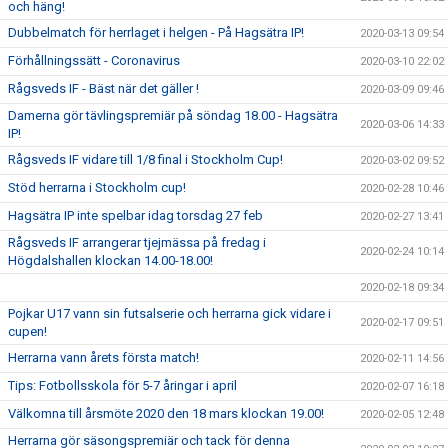
och häng!
Dubbelmatch för herrlaget i helgen - På Hagsätra IP!
2020-03-13 09:54
Förhållningssätt - Coronavirus
2020-03-10 22:02
Rågsveds IF - Bäst när det gäller !
2020-03-09 09:46
Damerna gör tävlingspremiär på söndag 18.00 - Hagsätra
2020-03-06 14:33
IP!
Rågsveds IF vidare till 1/8 final i Stockholm Cup!
2020-03-02 09:52
Stöd herrarna i Stockholm cup!
2020-02-28 10:46
Hagsätra IP inte spelbar idag torsdag 27 feb
2020-02-27 13:41
Rågsveds IF arrangerar tjejmässa på fredag i
2020-02-24 10:14
Högdalshallen klockan 14.00-18.00!
2020-02-18 09:34
Pojkar U17 vann sin futsalserie och herrarna gick vidare i
2020-02-17 09:51
cupen!
Herrarna vann årets första match!
2020-02-11 14:56
Tips: Fotbollsskola för 5-7 åringar i april
2020-02-07 16:18
Välkomna till årsmöte 2020 den 18 mars klockan 19.00!
2020-02-05 12:48
Herrarna gör säsongspremiär och tack för denna