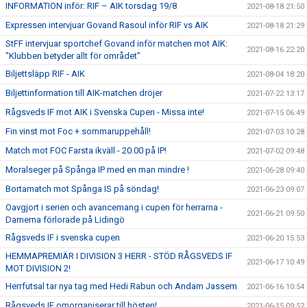
INFORMATION inför: RIF – AIK torsdag 19/8
2021-08-18 21:50
Expressen intervjuar Govand Rasoul inför RIF vs AIK
2021-08-18 21:29
StFF intervjuar sportchef Govand inför matchen mot AIK:
2021-08-16 22:20
"Klubben betyder allt för området"
Biljettsläpp RIF - AIK
2021-08-04 18:20
Biljettinformation till AIK-matchen dröjer
2021-07-22 13:17
Rågsveds IF mot AIK i Svenska Cupen - Missa inte!
2021-07-15 06:49
Fin vinst mot Foc + sommaruppehåll!
2021-07-03 10:28
Match mot FOC Farsta ikväll - 20.00 på IP!
2021-07-02 09:48
Moralseger på Spånga IP med en man mindre !
2021-06-28 09:40
Bortamatch mot Spånga IS på söndag!
2021-06-23 09:07
Oavgjort i serien och avancemang i cupen för herrarna -
2021-06-21 09:50
Damerna förlorade på Lidingö
Rågsveds IF i svenska cupen
2021-06-20 15:53
HEMMAPREMIÄR I DIVISION 3 HERR - STÖD RÅGSVEDS IF
2021-06-17 10:49
MOT DIVISION 2!
Herrfutsal tar nya tag med Hedi Rabun och Andam Jassem
2021-06-16 10:54
Rågsveds IF omorganiserar till hösten!
2021-06-15 09:52