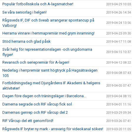
Populär fotbollsskola och A-lagsmatcher!
2019-04-29 10:03
Se våra seniorlag i helgen!
2019-04-26 14:34
Rågsveds IF, DIF och Sveab arrangerar spontancup på
2019-04-24 13:56
Valborg!
Herrarna vinnare i hemmapremiär med grym inramning!
2019-04-23 09:30
Stöd herrarna och glad påsk
2019-04-17 11:08
Svår helg för representationslagen -och ungdomarna
2019-04-15 10:37
flyger!
Revansch och seriepremiär för A-lagen!
2019-04-12 08:22
Nederlag i herrpremiär samt högtryck på Hagsätravägen
2019-04-08 07:43
105
Fortbildningsdag med Djurgårdens IF Akademi & helgens
2019-04-05 07:47
aktiviteter!
Dagen före dagen och träningsläger i Barcelona...
2019-04-04 08:15
Damerna segrade och RIF vårcup fick sol
2019-04-01 11:16
Damernas genrep och RIF vårcup del 2
2019-03-29 09:34
RIF Vårcup del ett genomförd!
2019-03-26 07:41
Rågsveds IF bryter ny mark - ansvarig för videokanal sökes!
2019-03-20 11:05