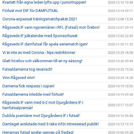
Kvartett från egna leden lyfts upp i juniortruppen!
2020-12-16 10:48
Förlust mot DIF för DAMFUTSAL
2020-12-14 09:11
Corona-anpassat träningsmatchpaket 2021
2020-12-08 13:34
Rågsveds IF vann nypremiären i RFL (Futsal) mot Örebro!
2020-12-07 09:19
Rågsveds IF julkalender med Sponsorhuset
2020-12-05 22:49
Rågsveds IF damfutsal får spela seriematch igen!
2020-11-30 11:32
Vi är inte av med Corona - Nya restriktioner
2020-10-29 18:08
Glatt höstlov och välkommen till en ny säsong!
2020-10-26 09:44
Futsaldamerna tog revansch!
2020-10-25 19:26
Vinn Rågsved vinn!
2020-10-23 14:28
Damerna fick respass i cupen!
2020-10-19 10:05
Futsaldamerna inledde med förlust!
2020-10-19 09:58
Rågsveds IF vann med 6-2 mot Djurgårdens IF i
2020-10-17 10:07
herrfutsalpremiär!
Dubbla premiärer mot Djurgårdens IF i futsal!
2020-10-16 09:46
Damlaget avslutade med 3 raka inför intresserad publik!
2020-10-13 15:15
Herrarnas futsal spelar genrep på fredag!
2020-10-06 09:28