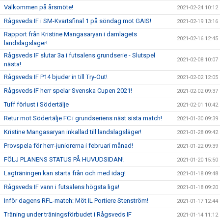
Välkommen på årsmöte!
2021-02-24 10:12
Rågsveds IF i SM-Kvartsfinal 1 på söndag mot GAIS!
2021-02-19 13:16
Rapport från Kristine Mangasaryan i damlagets
2021-02-16 12:45
landslagsläger!
Rågsveds IF slutar 3a i futsalens grundserie - Slutspel
2021-02-08 10:07
nästa!
Rågsveds IF P14 bjuder in till Try-Out!
2021-02-02 12:05
Rågsveds IF herr spelar Svenska Cupen 2021!
2021-02-02 09:37
Tuff förlust i Södertälje
2021-02-01 10:42
Retur mot Södertälje FC i grundseriens näst sista match!
2021-01-30 09:39
Kristine Mangasaryan inkallad till landslagsläger!
2021-01-28 09:42
Provspela för herr-juniorerna i februari månad!
2021-01-22 09:39
FÖLJ PLANENS STATUS PÅ HUVUDSIDAN!
2021-01-20 15:50
Lagträningen kan starta från och med idag!
2021-01-18 09:48
Rågsveds IF vann i futsalens högsta liga!
2021-01-18 09:20
Inför dagens RFL-match: Möt IL Portiere Stenström!
2021-01-17 12:44
Träning under träningsförbudet i Rågsveds IF
2021-01-14 11:12