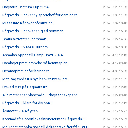
Hagsätra Centrum Cup 2024
2024-08-28 11:33
Rågsveds IF söker ny sportchef för damlaget
2024-08-08 11:03
Missa inte Rågsvedsfestivalen!
2024-08-07 10:48
Rågsveds IF önskar en glad sommar!
2024-06-28 16:00
Gratis aktiviteter i sommar!
2024-06-27 14:06
Rågsveds IF x MAX Burgers
2024-05-07 10:58
Anmälan öppen till Camp Brazil 2024!
2024-04-16 12:13
Damlaget premiärspelar på hemmaplan
2024-04-12 09:40
Hemmapremiär för herrlaget
2024-04-05 15:03
Möt Rågsveds IFs nya basketutvecklare
2024-03-26 11:31
Lyckad cup på Hagsätra IP!
2024-03-25 12:43
Alla matcher är planerade – dags för avspark!
2024-03-22 09:40
Rågsveds IF klara för divison 1
2024-03-20 17:12
Årsmötet 2024 flyttas
2024-03-12 16:27
Kostnadsfria sportlovsaktiviteter med Rågsveds IF
2024-02-22 16:39
Möjlighet att söka stöd till deltagaravgifter från StFF
2024-02-20 16:05