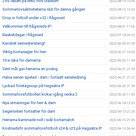
25% rabatt på NIKE hos Stadium
2022-08-19 10:00
Sommarlovsaktiviteterna slut för denna gången
2022-08-15 15:02
Drop in fotboll under v.32 i Rågsved
2022-08-07 21:55
Välkommen till Rågsveds IF!
2022-08-01 11:05
Basketdagar i Rågsved
2022-07-18 09:22
Kansliet semesterstängt
2022-06-30 07:00
Viktig bortaseger för herr
2022-06-27 10:00
10:e raka för damerna
2022-06-25 11:49
Sent mål gav herrarna en poäng
2022-06-21 21:39
Halva serien spelad - dam i fortsatt serieledning
2022-06-21 21:27
Lyckad företagscup på Hagsätra IP
2022-06-20 21:30
Sommarlovsfotbollen kickar igång vecka 2
2022-06-20 11:45
Nya utmaningar för herr & dam
2022-06-18 12:52
Segersviten fortsätter för dam
2022-06-13 21:20
Herrarna kammade noll i svår bortamatch
2022-06-13 21:05
Kostnadsfri sommarlovsfotboll v24 & v25 på Hagsätra IP
2022-06-13 06:46