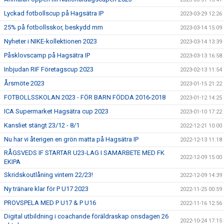
Lyckad fotbollscup på Hagsätra IP
2023-03-29 12:26
25% på fotbollsskor, beskydd mm
2023-03-14 15:09
Nyheter i NIKE-kollektionen 2023
2023-03-14 13:39
Påsklovscamp på Hagsätra IP
2023-03-13 16:58
Inbjudan RIF Företagscup 2023
2023-02-13 11:54
Årsmöte 2023
2023-01-15 21:22
FOTBOLLSSKOLAN 2023 - FÖR BARN FÖDDA 2016-2018
2023-01-12 14:25
ICA Supermarket Hagsätra cup 2023
2023-01-10 17:22
Kansliet stängt 23/12 - 8/1
2022-12-21 10:00
Nu har vi återigen en grön matta på Hagsätra IP
2022-12-13 11:18
RÅGSVEDS IF STARTAR U23-LAG I SAMARBETE MED FK
2022-12-09 15:00
EKIPA
Skridskoutlåning vintern 22/23!
2022-12-09 14:39
Ny tränare klar för P U17 2023
2022-11-25 00:59
PROVSPELA MED P U17 & P U16
2022-11-16 12:56
Digital utbildning i coachande föräldraskap onsdagen 26
2022-10-24 17:15