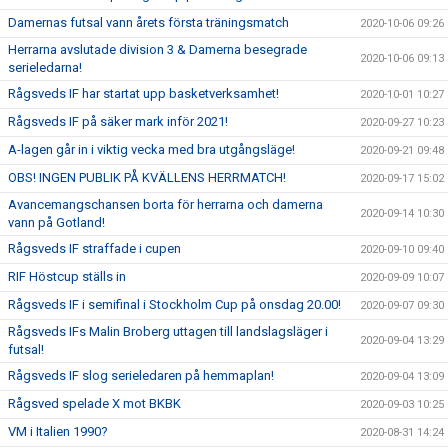
Damernas futsal vann årets första träningsmatch
2020-10-06 09:26
Herrarna avslutade division 3 & Damerna besegrade
2020-10-06 09:13
serieledarna!
Rågsveds IF har startat upp basketverksamhet!
2020-10-01 10:27
Rågsveds IF på säker mark inför 2021!
2020-09-27 10:23
A-lagen går in i viktig vecka med bra utgångsläge!
2020-09-21 09:48
OBS! INGEN PUBLIK PÅ KVÄLLENS HERRMATCH!
2020-09-17 15:02
Avancemangschansen borta för herrarna och damerna
2020-09-14 10:30
vann på Gotland!
Rågsveds IF straffade i cupen
2020-09-10 09:40
RIF Höstcup ställs in
2020-09-09 10:07
Rågsveds IF i semifinal i Stockholm Cup på onsdag 20.00!
2020-09-07 09:30
Rågsveds IFs Malin Broberg uttagen till landslagsläger i
2020-09-04 13:29
futsal!
Rågsveds IF slog serieledaren på hemmaplan!
2020-09-04 13:09
Rågsved spelade X mot BKBK
2020-09-03 10:25
VM i Italien 1990?
2020-08-31 14:24