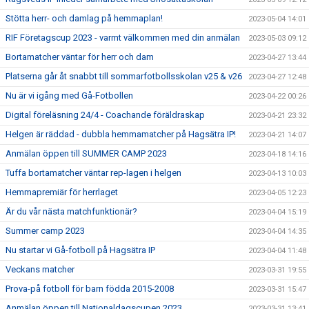
Stötta herr- och damlag på hemmaplan!
2023-05-04 14:01
RIF Företagscup 2023 - varmt välkommen med din anmälan
2023-05-03 09:12
Bortamatcher väntar för herr och dam
2023-04-27 13:44
Platserna går åt snabbt till sommarfotbollsskolan v25 & v26
2023-04-27 12:48
Nu är vi igång med Gå-Fotbollen
2023-04-22 00:26
Digital föreläsning 24/4 - Coachande föräldraskap
2023-04-21 23:32
Helgen är räddad - dubbla hemmamatcher på Hagsätra IP!
2023-04-21 14:07
Anmälan öppen till SUMMER CAMP 2023
2023-04-18 14:16
Tuffa bortamatcher väntar rep-lagen i helgen
2023-04-13 10:03
Hemmapremiär för herrlaget
2023-04-05 12:23
Är du vår nästa matchfunktionär?
2023-04-04 15:19
Summer camp 2023
2023-04-04 14:35
Nu startar vi Gå-fotboll på Hagsätra IP
2023-04-04 11:48
Veckans matcher
2023-03-31 19:55
Prova-på fotboll för barn födda 2015-2008
2023-03-31 15:47
Anmälan öppen till Nationaldagscupen 2023
2023-03-31 13:41