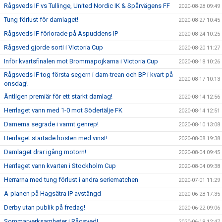
Rågsveds IF vs Tullinge, United Nordic IK & Spårvägens FF
2020-08-28 09:49
Tung förlust för damlaget!
2020-08-27 10:45
Rågsveds IF förlorade på Aspuddens IP
2020-08-24 10:25
Rågsved gjorde sorti i Victoria Cup
2020-08-20 11:27
Inför kvartsfinalen mot Brommapojkarna i Victoria Cup
2020-08-18 10:26
Rågsveds IF tog första segern i dam-trean och BP i kvart på
2020-08-17 10:13
onsdag!
Äntligen premiär för ett starkt damlag!
2020-08-14 12:56
Herrlaget vann med 1-0 mot Södertälje FK
2020-08-14 12:51
Damerna segrade i varmt genrep!
2020-08-10 13:08
Herrlaget startade hösten med vinst!
2020-08-08 19:38
Damlaget drar igång motorn!
2020-08-04 09:45
Herrlaget vann kvarten i Stockholm Cup
2020-08-04 09:38
Herrarna med tung förlust i andra seriematchen
2020-07-01 11:29
A-planen på Hagsätra IP avstängd
2020-06-28 17:35
Derby utan publik på fredag!
2020-06-22 09:06
Sommarverksamheter i Rågsved!
2020-06-18 12:47