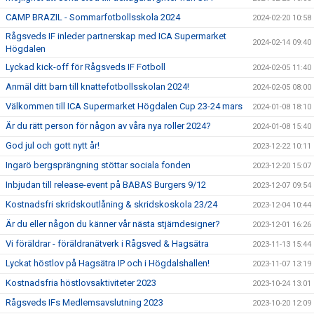
CAMP BRAZIL - Sommarfotbollsskola 2024
2024-02-20 10:58
Rågsveds IF inleder partnerskap med ICA Supermarket
2024-02-14 09:40
Högdalen
Lyckad kick-off för Rågsveds IF Fotboll
2024-02-05 11:40
Anmäl ditt barn till knattefotbollsskolan 2024!
2024-02-05 08:00
Välkommen till ICA Supermarket Högdalen Cup 23-24 mars
2024-01-08 18:10
Är du rätt person för någon av våra nya roller 2024?
2024-01-08 15:40
God jul och gott nytt år!
2023-12-22 10:11
Ingarö bergsprängning stöttar sociala fonden
2023-12-20 15:07
Inbjudan till release-event på BABAS Burgers 9/12
2023-12-07 09:54
Kostnadsfri skridskoutlåning & skridskoskola 23/24
2023-12-04 10:44
Är du eller någon du känner vår nästa stjärndesigner?
2023-12-01 16:26
Vi föräldrar - föräldranätverk i Rågsved & Hagsätra
2023-11-13 15:44
Lyckat höstlov på Hagsätra IP och i Högdalshallen!
2023-11-07 13:19
Kostnadsfria höstlovsaktiviteter 2023
2023-10-24 13:01
Rågsveds IFs Medlemsavslutning 2023
2023-10-20 12:09