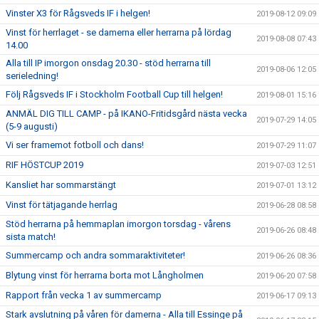
Vinster X3 för Rågsveds IF i helgen!
2019-08-12 09:09
Vinst för herrlaget - se damerna eller herrarna på lördag
2019-08-08 07:43
14.00
Alla till IP imorgon onsdag 20.30 - stöd herrarna till
2019-08-06 12:05
serieledning!
Följ Rågsveds IF i Stockholm Football Cup till helgen!
2019-08-01 15:16
ANMÄL DIG TILL CAMP - på IKANO-Fritidsgård nästa vecka
2019-07-29 14:05
(5-9 augusti)
Vi ser framemot fotboll och dans!
2019-07-29 11:07
RIF HÖSTCUP 2019
2019-07-03 12:51
Kansliet har sommarstängt
2019-07-01 13:12
Vinst för tätjagande herrlag
2019-06-28 08:58
Stöd herrarna på hemmaplan imorgon torsdag - vårens
2019-06-26 08:48
sista match!
Summercamp och andra sommaraktiviteter!
2019-06-26 08:36
Blytung vinst för herrarna borta mot Långholmen
2019-06-20 07:58
Rapport från vecka 1 av summercamp
2019-06-17 09:13
Stark avslutning på våren för damerna - Alla till Essinge på