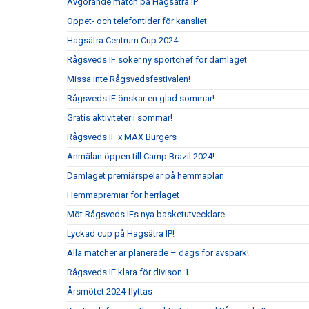
Avgörande match på Hagsätra IP
Öppet- och telefontider för kansliet
Hagsätra Centrum Cup 2024
Rågsveds IF söker ny sportchef för damlaget
Missa inte Rågsvedsfestivalen!
Rågsveds IF önskar en glad sommar!
Gratis aktiviteter i sommar!
Rågsveds IF x MAX Burgers
Anmälan öppen till Camp Brazil 2024!
Damlaget premiärspelar på hemmaplan
Hemmapremiär för herrlaget
Möt Rågsveds IFs nya basketutvecklare
Lyckad cup på Hagsätra IP!
Alla matcher är planerade – dags för avspark!
Rågsveds IF klara för divison 1
Årsmötet 2024 flyttas