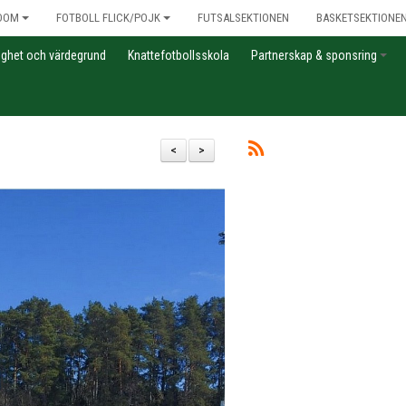
DOM
FOTBOLL FLICK/POJK
FUTSALSEKTIONEN
BASKETSEKTIONE
gghet och värdegrund
Knattefotbollsskola
Partnerskap & sponsring
<
>