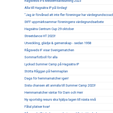
Rågsveds IFs Medlemsavslutning 2023
Alla till Hagsätra IP på lördag!
”Jag är förvånad att inte fler föreningar har värdegrundscoac
StFF uppmärksammar föreningens värdegrundsarbete
Hagsätra Centrum Cup 29 oktober
Streetdance HT 2023!
Utveckling, glädje & gemenskap - sedan 1958
Rågsveds IF visar Sverigematchen
Sommarfotboll för alla
Lyckad Summer Camp på Hagsätra IP
Stötta Råggan på hemmaplan
Dags för hemmamatcher igen!
Sista chansen att anmäla till Summer Camp 2023!
Hemmamatcher väntar för Dam och Herr
Ny sportslig resurs ska hjälpa lagen till nästa nivå
Fåtal platser kvar!