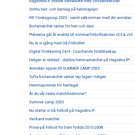
Rågsveds IF inleder samarbete med Snösättaskolan
Stötta herr- och damlag på hemmaplan!
RIF Företagscup 2023 - varmt välkommen med din anmälan
Bortamatcher väntar för herr och dam
Platserna går åt snabbt till sommarfotbollsskolan v25 & v26
Nu är vi igång med Gå-Fotbollen
Digital föreläsning 24/4 - Coachande föräldraskap
Helgen är räddad - dubbla hemmamatcher på Hagsätra IP!
Anmälan öppen till SUMMER CAMP 2023
Tuffa bortamatcher väntar rep-lagen i helgen
Hemmapremiär för herrlaget
Är du vår nästa matchfunktionär?
Summer camp 2023
Nu startar vi Gå-fotboll på Hagsätra IP
Veckans matcher
Prova-på fotboll för barn födda 2015-2008