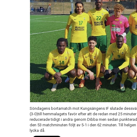
Söndagens bortamatch mot Kungsängens IF slutade dessvärre i 
(3-0)till hemmalagets favör efter att de redan med 25 minute
reducerade tidigt i andra genom Dibba men sedan punkterad
den 53 matchminuten följt av 5-1 i den 62 minuten. Till helg
lycka då.