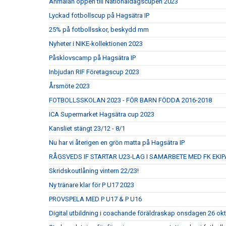
Anmälan öppen till Nationaldagscupen 2023
Lyckad fotbollscup på Hagsätra IP
25% på fotbollsskor, beskydd mm
Nyheter i NIKE-kollektionen 2023
Påsklovscamp på Hagsätra IP
Inbjudan RIF Företagscup 2023
Årsmöte 2023
FOTBOLLSSKOLAN 2023 - FÖR BARN FÖDDA 2016-2018
ICA Supermarket Hagsätra cup 2023
Kansliet stängt 23/12 - 8/1
Nu har vi återigen en grön matta på Hagsätra IP
RÅGSVEDS IF STARTAR U23-LAG I SAMARBETE MED FK EKIP
Skridskoutlåning vintern 22/23!
Ny tränare klar för P U17 2023
PROVSPELA MED P U17 & P U16
Digital utbildning i coachande föräldraskap onsdagen 26 ok