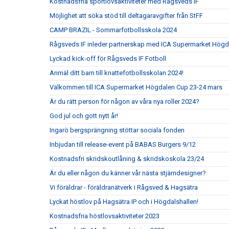
Kostnadsfria sportlovsaktiviteter med Rågsveds IF
Möjlighet att söka stöd till deltagaravgifter från StFF
CAMP BRAZIL - Sommarfotbollsskola 2024
Rågsveds IF inleder partnerskap med ICA Supermarket Högd
Lyckad kick-off för Rågsveds IF Fotboll
Anmäl ditt barn till knattefotbollsskolan 2024!
Välkommen till ICA Supermarket Högdalen Cup 23-24 mars
Är du rätt person för någon av våra nya roller 2024?
God jul och gott nytt år!
Ingarö bergsprängning stöttar sociala fonden
Inbjudan till release-event på BABAS Burgers 9/12
Kostnadsfri skridskoutlåning & skridskoskola 23/24
Är du eller någon du känner vår nästa stjärndesigner?
Vi föräldrar - föräldranätverk i Rågsved & Hagsätra
Lyckat höstlov på Hagsätra IP och i Högdalshallen!
Kostnadsfria höstlovsaktiviteter 2023