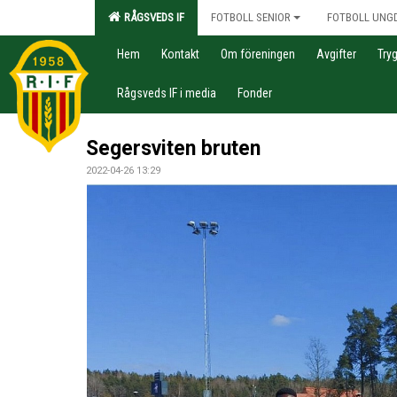
RÅGSVEDS IF
FOTBOLL SENIOR
FOTBOLL UNG
Hem
Kontakt
Om föreningen
Avgifter
Try
Rågsveds IF i media
Fonder
Segersviten bruten
2022-04-26 13:29