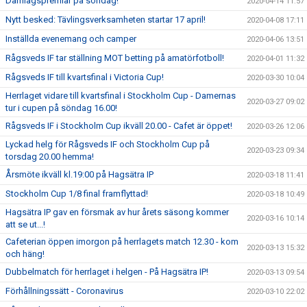
Damlagspremiär på söndag!
2020-04-14 11:57
Nytt besked: Tävlingsverksamheten startar 17 april!
2020-04-08 17:11
Inställda evenemang och camper
2020-04-06 13:51
Rågsveds IF tar ställning MOT betting på amatörfotboll!
2020-04-01 11:32
Rågsveds IF till kvartsfinal i Victoria Cup!
2020-03-30 10:04
Herrlaget vidare till kvartsfinal i Stockholm Cup - Damernas
2020-03-27 09:02
tur i cupen på söndag 16.00!
Rågsveds IF i Stockholm Cup ikväll 20.00 - Cafet är öppet!
2020-03-26 12:06
Lyckad helg för Rågsveds IF och Stockholm Cup på
2020-03-23 09:34
torsdag 20.00 hemma!
Årsmöte ikväll kl.19:00 på Hagsätra IP
2020-03-18 11:41
Stockholm Cup 1/8 final framflyttad!
2020-03-18 10:49
Hagsätra IP gav en försmak av hur årets säsong kommer
2020-03-16 10:14
att se ut...!
Cafeterian öppen imorgon på herrlagets match 12.30 - kom
2020-03-13 15:32
och häng!
Dubbelmatch för herrlaget i helgen - På Hagsätra IP!
2020-03-13 09:54
Förhållningssätt - Coronavirus
2020-03-10 22:02