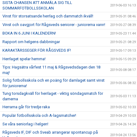
SISTA CHANSEN ATT ANMÄLA SIG TILL
2019-06-03 16:13
SOMMARFOTBOLLSSKOLAN
Vinst för storsatsande herrlag och dammatch ikväll!
2019-05-31 08:46
Vinst och oavgjort för Rågsveds seniorer - juniorerna vann!
2019-05-27 08:39
BOKA IN 6 JUNI I KALENDERN!
2019-05-23 11:44
Rapport om helgens dabbningar
2019-05-21 08:29
KARAKTÄRSSEGER FÖR RÅGSVEDS IF!
2019-05-17 09:13
Herrlaget spelar hemma!
2019-05-15 09:29
Tips: Hagsätra vårfest 11 maj & Rågsvedsdagen den 18
2019-05-08 08:17
maj!
Solig fotbollsskola och en poäng för damlaget samt vinst
2019-05-06 08:32
för juniorerna!
Tung torsdagkväll för herrlaget - viktig söndagsmatch för
2019-05-03 11:13
damerna
Herrarna går för tredje raka
2019-05-02 10:33
Populär fotbollsskola och A-lagsmatcher!
2019-04-29 10:03
Se våra seniorlag i helgen!
2019-04-26 14:34
Rågsveds IF, DIF och Sveab arrangerar spontancup på
2019-04-24 13:56