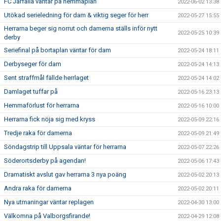
FC Järfälla väntar på hemmaplan
2022-06-02 13:38
Utökad serieledning för dam & viktig seger för herr
2022-05-27 15:55
Herrarna beger sig norrut och damerna ställs inför nytt
2022-05-25 10:39
derby
Seriefinal på bortaplan väntar för dam
2022-05-24 18:11
Derbyseger för dam
2022-05-24 14:13
Sent straffmål fällde herrlaget
2022-05-24 14:02
Damlaget tuffar på
2022-05-16 23:13
Hemmaförlust för herrarna
2022-05-16 10:00
Herrarna fick nöja sig med kryss
2022-05-09 22:16
Tredje raka för damerna
2022-05-09 21:49
Söndagstrip till Uppsala väntar för herrarna
2022-05-07 22:26
Söderortsderby på agendan!
2022-05-06 17:43
Dramatiskt avslut gav herrarna 3 nya poäng
2022-05-02 20:13
Andra raka för damerna
2022-05-02 20:11
Nya utmaningar väntar replagen
2022-04-30 13:00
Välkomna på Valborgsfirande!
2022-04-29 12:08