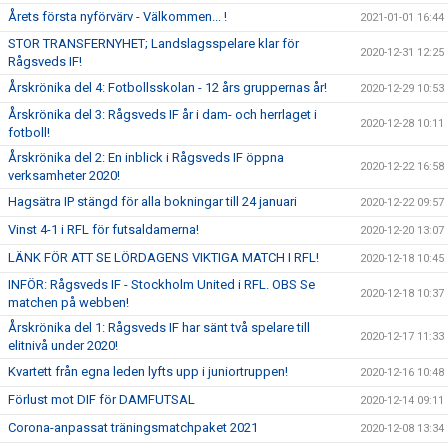
Årets första nyförvärv - Välkommen... !
2021-01-01 16:44
STOR TRANSFERNYHET; Landslagsspelare klar för
2020-12-31 12:25
Rågsveds IF!
Årskrönika del 4: Fotbollsskolan - 12 års gruppernas år!
2020-12-29 10:53
Årskrönika del 3: Rågsveds IF år i dam- och herrlaget i
2020-12-28 10:11
fotboll!
Årskrönika del 2: En inblick i Rågsveds IF öppna
2020-12-22 16:58
verksamheter 2020!
Hagsätra IP stängd för alla bokningar till 24 januari
2020-12-22 09:57
Vinst 4-1 i RFL för futsaldamerna!
2020-12-20 13:07
LÄNK FÖR ATT SE LÖRDAGENS VIKTIGA MATCH I RFL!
2020-12-18 10:45
INFÖR: Rågsveds IF - Stockholm United i RFL. OBS Se
2020-12-18 10:37
matchen på webben!
Årskrönika del 1: Rågsveds IF har sänt två spelare till
2020-12-17 11:33
elitnivå under 2020!
Kvartett från egna leden lyfts upp i juniortruppen!
2020-12-16 10:48
Förlust mot DIF för DAMFUTSAL
2020-12-14 09:11
Corona-anpassat träningsmatchpaket 2021
2020-12-08 13:34