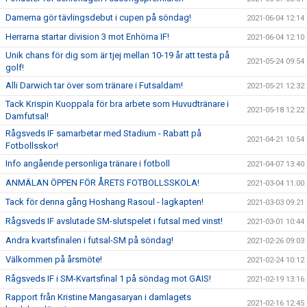
Damerna gör tävlingsdebut i cupen på söndag!
2021-06-04 12:14
Herrarna startar division 3 mot Enhörna IF!
2021-06-04 12:10
Unik chans för dig som är tjej mellan 10-19 år att testa på
2021-05-24 09:54
golf!
Alli Darwich tar över som tränare i Futsaldam!
2021-05-21 12:32
Tack Krispin Kuoppala för bra arbete som Huvudtränare i
2021-05-18 12:22
Damfutsal!
Rågsveds IF samarbetar med Stadium - Rabatt på
2021-04-21 10:54
Fotbollsskor!
Info angående personliga tränare i fotboll
2021-04-07 13:40
ANMÄLAN ÖPPEN FÖR ÅRETS FOTBOLLSSKOLA!
2021-03-04 11:00
Tack för denna gång Hoshang Rasoul - lagkapten!
2021-03-03 09:21
Rågsveds IF avslutade SM-slutspelet i futsal med vinst!
2021-03-01 10:44
Andra kvartsfinalen i futsal-SM på söndag!
2021-02-26 09:03
Välkommen på årsmöte!
2021-02-24 10:12
Rågsveds IF i SM-Kvartsfinal 1 på söndag mot GAIS!
2021-02-19 13:16
Rapport från Kristine Mangasaryan i damlagets
2021-02-16 12:45