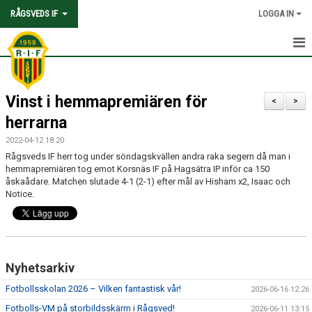
RÅGSVEDS IF
LOGGA IN
HEM
Vinst i hemmapremiären för
KONTAKT
<
>
herrarna
OM FÖRENINGEN
2022-04-12 18:20
Rågsveds IF herr tog under söndagskvällen andra raka segern då man i
AVGIFTER
hemmapremiären tog emot Korsnäs IF på Hagsätra IP inför ca 150
åskaådare. Matchen slutade 4-1 (2-1) efter mål av Hisham x2, Isaac och
TRYGGHET OCH VÄRDEGRUND
Notice.
KNATTEFOTBOLLSSKOLA
PARTNERSKAP & SPONSRING
Nyhetsarkiv
SKOLSAMARBETEN
Fotbollsskolan 2026 – Vilken fantastisk vår!
2026-06-16 12:26
Fotbolls-VM på storbildsskärm i Rågsved!
2026-06-11 13:15
SOCIAL HÅLLBARHET