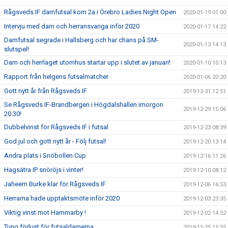
Rågsveds IF damfutsal kom 2a i Örebro Ladies Night Open
2020-01-19 01:00
Intervju med dam och herransvariga inför 2020
2020-01-17 14:22
Damfutsal segrade i Hallsberg och har chans på SM-
2020-01-13 14:13
slutspel!
Dam och herrlaget utomhus startar upp i slutet av januari!
2020-01-10 10:13
Rapport från helgens futsalmatcher
2020-01-06 20:20
Gott nytt år från Rågsveds IF
2019-12-31 12:51
Se Rågsveds IF-Brandbergen i Högdalshallen imorgon
2019-12-29 15:06
20.30!
Dubbelvinst för Rågsveds IF i futsal
2019-12-23 08:39
God jul och gott nytt år - Följ futsal!
2019-12-20 13:14
Andra plats i Snöbollen Cup
2019-12-16 11:26
Hagsätra IP snöröjs i vinter!
2019-12-10 08:12
Jaheem Burke klar för Rågsveds IF
2019-12-06 16:53
Herrarna hade upptaktsmöte inför 2020
2019-12-03 23:35
Viktig vinst mot Hammarby !
2019-12-02 14:52
Tung förlust för futsaldamerna
2019-11-25 15:55