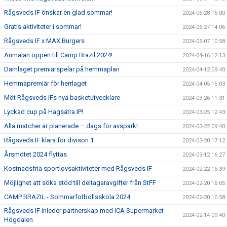
Rågsveds IF önskar en glad sommar!
2024-06-28 16:00
Gratis aktiviteter i sommar!
2024-06-27 14:06
Rågsveds IF x MAX Burgers
2024-05-07 10:58
Anmälan öppen till Camp Brazil 2024!
2024-04-16 12:13
Damlaget premiärspelar på hemmaplan
2024-04-12 09:40
Hemmapremiär för herrlaget
2024-04-05 15:03
Möt Rågsveds IFs nya basketutvecklare
2024-03-26 11:31
Lyckad cup på Hagsätra IP!
2024-03-25 12:43
Alla matcher är planerade – dags för avspark!
2024-03-22 09:40
Rågsveds IF klara för divison 1
2024-03-20 17:12
Årsmötet 2024 flyttas
2024-03-12 16:27
Kostnadsfria sportlovsaktiviteter med Rågsveds IF
2024-02-22 16:39
Möjlighet att söka stöd till deltagaravgifter från StFF
2024-02-20 16:05
CAMP BRAZIL - Sommarfotbollsskola 2024
2024-02-20 10:58
Rågsveds IF inleder partnerskap med ICA Supermarket
2024-02-14 09:40
Högdalen