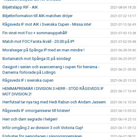
Biljettsläpp RIF - AIK
2021-08-04 18:20
Biljettinformation till AIK-matchen dröjer
2021-07-22 13:17
Rågsveds IF mot AIK i Svenska Cupen - Missa inte!
2021-07-15 06:49
Fin vinst mot Foc + sommaruppehåll!
2021-07-03 10:28
Match mot FOC Farsta ikväll - 20.00 på IP!
2021-07-02 09:48
Moralseger på Spånga IP med en man mindre !
2021-06-28 09:40
Bortamatch mot Spånga IS på söndag!
2021-06-23 09:07
Oavgjort i serien och avancemang i cupen för herrarna -
2021-06-21 09:50
Damerna förlorade på Lidingö
Rågsveds IF i svenska cupen
2021-06-20 15:53
HEMMAPREMIÄR I DIVISION 3 HERR - STÖD RÅGSVEDS IF
2021-06-17 10:49
MOT DIVISION 2!
Herrfutsal tar nya tag med Hedi Rabun och Andam Jassem
2021-06-16 10:54
Rågsveds IF omorganiserar till hösten!
2021-06-15 09:52
Herr och dam segrade i helgen!
2021-06-14 23:10
Inför omgång 2 av division 3 och Victoria Cup!
2021-06-11 09:12
Förluster för seniorlagen i säsongspremiären
2021-06-07 08:51