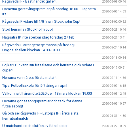
Rågsveds IF - Bäst när det gäller !
2020-03-09 09:46
Damerna gör tävlingspremiär på söndag 18.00 - Hagsätra
2020-03-06 14:33
IP!
Rågsveds IF vidare till 1/8 final i Stockholm Cup!
2020-03-02 09:52
Stöd herrarna i Stockholm cup!
2020-02-28 10:46
Hagsätra IP inte spelbar idag torsdag 27 feb
2020-02-27 13:41
Rågsveds IF arrangerar tjejmässa på fredag i
2020-02-24 10:14
Högdalshallen klockan 14.00-18.00!
2020-02-18 09:34
Pojkar U17 vann sin futsalserie och herrarna gick vidare i
2020-02-17 09:51
cupen!
Herrarna vann årets första match!
2020-02-11 14:56
Tips: Fotbollsskola för 5-7 åringar i april
2020-02-07 16:18
Välkomna till årsmöte 2020 den 18 mars klockan 19.00!
2020-02-05 12:48
Herrarna gör säsongspremiär och tack för denna
2020-02-03 10:27
futsalsäong!
Gå och se Rågsveds IF - Latorps IF i årets sista
2020-01-31 14:30
herrfutsalmatch
U-matchande och slutfas av futsalserier
2020-01-27 10:09