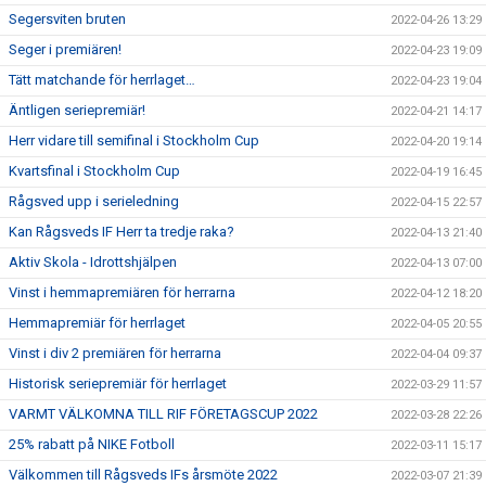
Segersviten bruten
2022-04-26 13:29
Seger i premiären!
2022-04-23 19:09
Tätt matchande för herrlaget…
2022-04-23 19:04
Äntligen seriepremiär!
2022-04-21 14:17
Herr vidare till semifinal i Stockholm Cup
2022-04-20 19:14
Kvartsfinal i Stockholm Cup
2022-04-19 16:45
Rågsved upp i serieledning
2022-04-15 22:57
Kan Rågsveds IF Herr ta tredje raka?
2022-04-13 21:40
Aktiv Skola - Idrottshjälpen
2022-04-13 07:00
Vinst i hemmapremiären för herrarna
2022-04-12 18:20
Hemmapremiär för herrlaget
2022-04-05 20:55
Vinst i div 2 premiären för herrarna
2022-04-04 09:37
Historisk seriepremiär för herrlaget
2022-03-29 11:57
VARMT VÄLKOMNA TILL RIF FÖRETAGSCUP 2022
2022-03-28 22:26
25% rabatt på NIKE Fotboll
2022-03-11 15:17
Välkommen till Rågsveds IFs årsmöte 2022
2022-03-07 21:39