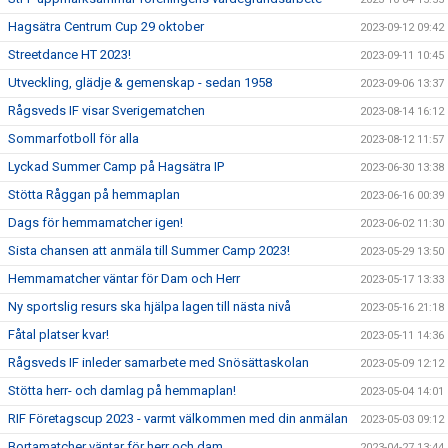
Hagsätra Centrum Cup 29 oktober
2023-09-12 09:42
Streetdance HT 2023!
2023-09-11 10:45
Utveckling, glädje & gemenskap - sedan 1958
2023-09-06 13:37
Rågsveds IF visar Sverigematchen
2023-08-14 16:12
Sommarfotboll för alla
2023-08-12 11:57
Lyckad Summer Camp på Hagsätra IP
2023-06-30 13:38
Stötta Råggan på hemmaplan
2023-06-16 00:39
Dags för hemmamatcher igen!
2023-06-02 11:30
Sista chansen att anmäla till Summer Camp 2023!
2023-05-29 13:50
Hemmamatcher väntar för Dam och Herr
2023-05-17 13:33
Ny sportslig resurs ska hjälpa lagen till nästa nivå
2023-05-16 21:18
Fåtal platser kvar!
2023-05-11 14:36
Rågsveds IF inleder samarbete med Snösättaskolan
2023-05-09 12:12
Stötta herr- och damlag på hemmaplan!
2023-05-04 14:01
RIF Företagscup 2023 - varmt välkommen med din anmälan
2023-05-03 09:12
Bortamatcher väntar för herr och dam
2023-04-27 13:44