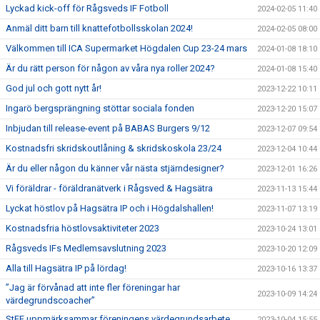
Lyckad kick-off för Rågsveds IF Fotboll
2024-02-05 11:40
Anmäl ditt barn till knattefotbollsskolan 2024!
2024-02-05 08:00
Välkommen till ICA Supermarket Högdalen Cup 23-24 mars
2024-01-08 18:10
Är du rätt person för någon av våra nya roller 2024?
2024-01-08 15:40
God jul och gott nytt år!
2023-12-22 10:11
Ingarö bergsprängning stöttar sociala fonden
2023-12-20 15:07
Inbjudan till release-event på BABAS Burgers 9/12
2023-12-07 09:54
Kostnadsfri skridskoutlåning & skridskoskola 23/24
2023-12-04 10:44
Är du eller någon du känner vår nästa stjärndesigner?
2023-12-01 16:26
Vi föräldrar - föräldranätverk i Rågsved & Hagsätra
2023-11-13 15:44
Lyckat höstlov på Hagsätra IP och i Högdalshallen!
2023-11-07 13:19
Kostnadsfria höstlovsaktiviteter 2023
2023-10-24 13:01
Rågsveds IFs Medlemsavslutning 2023
2023-10-20 12:09
Alla till Hagsätra IP på lördag!
2023-10-16 13:37
”Jag är förvånad att inte fler föreningar har
2023-10-09 14:24
värdegrundscoacher”
StFF uppmärksammar föreningens värdegrundsarbete
2023-10-04 15:55