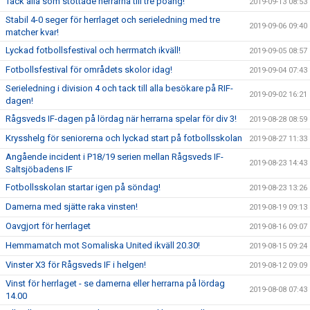
Tack alla som stöttade herrarna till tre poäng!
2019-09-13 08:53
Stabil 4-0 seger för herrlaget och serieledning med tre
2019-09-06 09:40
matcher kvar!
Lyckad fotbollsfestival och herrmatch ikväll!
2019-09-05 08:57
Fotbollsfestival för områdets skolor idag!
2019-09-04 07:43
Serieledning i division 4 och tack till alla besökare på RIF-
2019-09-02 16:21
dagen!
Rågsveds IF-dagen på lördag när herrarna spelar för div 3!
2019-08-28 08:59
Krysshelg för seniorerna och lyckad start på fotbollsskolan
2019-08-27 11:33
Angående incident i P18/19 serien mellan Rågsveds IF-
2019-08-23 14:43
Saltsjöbadens IF
Fotbollsskolan startar igen på söndag!
2019-08-23 13:26
Damerna med sjätte raka vinsten!
2019-08-19 09:13
Oavgjort för herrlaget
2019-08-16 09:07
Hemmamatch mot Somaliska United ikväll 20.30!
2019-08-15 09:24
Vinster X3 för Rågsveds IF i helgen!
2019-08-12 09:09
Vinst för herrlaget - se damerna eller herrarna på lördag
2019-08-08 07:43
14.00