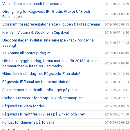
Vinst i årets sista match för herrarna!
2019-10-25 16:49
Otrolig helg för Rågsveds IF - Grattis Flickor U13 och
2019-10-21 09:20
Futsallagen!
Storslam för representationslagen i cupen & Futsalpremiär
2019-10-18 09:35
Premiär i Victoria & Stockholm Cup ikväll!
2019-10-17 16:50
Ungdomslagen avslutar sina seriespel - tack för denna
2019-10-17 11:03
säsong!
Välkomna till höstcup dag 2!
2019-10-11 09:49
Höstcup, trygghetsdag, första matchen för 2013/14, sista
2019-10-07 09:40
dammatchen & futsal vs Hammarby
Händelserik söndag - se Rågsveds IF på plats!
2019-10-04 12:19
Rågsveds IF Futsal ser framemot vintern!
2019-10-01 11:04
Sista herrmatchen ikväll - Hylla laget på plats!
2019-09-27 12:41
Flickor U13 vann inför storpublik på hemmaplan
2019-09-24 10:01
Rågsveds IF klara för div 3!
2019-09-24 09:53
Rågsveds IF mot trean - vi ses på Zinken och Trevi!
2019-09-20 11:38
Förlust för damerna på Torvalla
2019-09-16 09:52