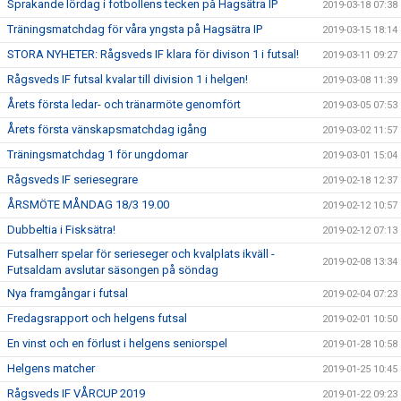
Sprakande lördag i fotbollens tecken på Hagsätra IP
2019-03-18 07:38
Träningsmatchdag för våra yngsta på Hagsätra IP
2019-03-15 18:14
STORA NYHETER: Rågsveds IF klara för divison 1 i futsal!
2019-03-11 09:27
Rågsveds IF futsal kvalar till division 1 i helgen!
2019-03-08 11:39
Årets första ledar- och tränarmöte genomfört
2019-03-05 07:53
Årets första vänskapsmatchdag igång
2019-03-02 11:57
Träningsmatchdag 1 för ungdomar
2019-03-01 15:04
Rågsveds IF seriesegrare
2019-02-18 12:37
ÅRSMÖTE MÅNDAG 18/3 19.00
2019-02-12 10:57
Dubbeltia i Fisksätra!
2019-02-12 07:13
Futsalherr spelar för serieseger och kvalplats ikväll -
2019-02-08 13:34
Futsaldam avslutar säsongen på söndag
Nya framgångar i futsal
2019-02-04 07:23
Fredagsrapport och helgens futsal
2019-02-01 10:50
En vinst och en förlust i helgens seniorspel
2019-01-28 10:58
Helgens matcher
2019-01-25 10:45
Rågsveds IF VÅRCUP 2019
2019-01-22 09:23