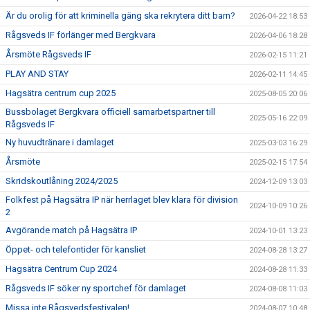
Är du orolig för att kriminella gäng ska rekrytera ditt barn?
2026-04-22 18:53
TRÄNINGSKLÄDER
Rågsveds IF förlänger med Bergkvara
2026-04-06 18:28
Årsmöte Rågsveds IF
2026-02-15 11:21
RÅGSVEDS IF I MEDIA
PLAY AND STAY
2026-02-11 14:45
FONDER
Hagsätra centrum cup 2025
2025-08-05 20:06
Bussbolaget Bergkvara officiell samarbetspartner till
2025-05-16 22:09
Rågsveds IF
Ny huvudtränare i damlaget
2025-03-03 16:29
Årsmöte
2025-02-15 17:54
Skridskoutlåning 2024/2025
2024-12-09 13:03
Folkfest på Hagsätra IP när herrlaget blev klara för division
2024-10-09 10:26
2
Avgörande match på Hagsätra IP
2024-10-01 13:23
Öppet- och telefontider för kansliet
2024-08-28 13:27
Hagsätra Centrum Cup 2024
2024-08-28 11:33
Rågsveds IF söker ny sportchef för damlaget
2024-08-08 11:03
Missa inte Rågsvedsfestivalen!
2024-08-07 10:48