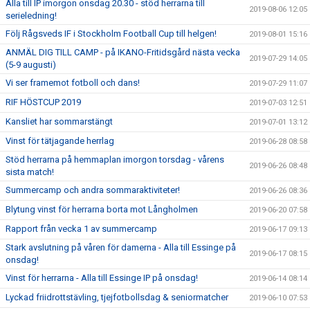
Alla till IP imorgon onsdag 20.30 - stöd herrarna till
2019-08-06 12:05
serieledning!
Följ Rågsveds IF i Stockholm Football Cup till helgen!
2019-08-01 15:16
ANMÄL DIG TILL CAMP - på IKANO-Fritidsgård nästa vecka
2019-07-29 14:05
(5-9 augusti)
Vi ser framemot fotboll och dans!
2019-07-29 11:07
RIF HÖSTCUP 2019
2019-07-03 12:51
Kansliet har sommarstängt
2019-07-01 13:12
Vinst för tätjagande herrlag
2019-06-28 08:58
Stöd herrarna på hemmaplan imorgon torsdag - vårens
2019-06-26 08:48
sista match!
Summercamp och andra sommaraktiviteter!
2019-06-26 08:36
Blytung vinst för herrarna borta mot Långholmen
2019-06-20 07:58
Rapport från vecka 1 av summercamp
2019-06-17 09:13
Stark avslutning på våren för damerna - Alla till Essinge på
2019-06-17 08:15
onsdag!
Vinst för herrarna - Alla till Essinge IP på onsdag!
2019-06-14 08:14
Lyckad friidrottstävling, tjejfotbollsdag & seniormatcher
2019-06-10 07:53