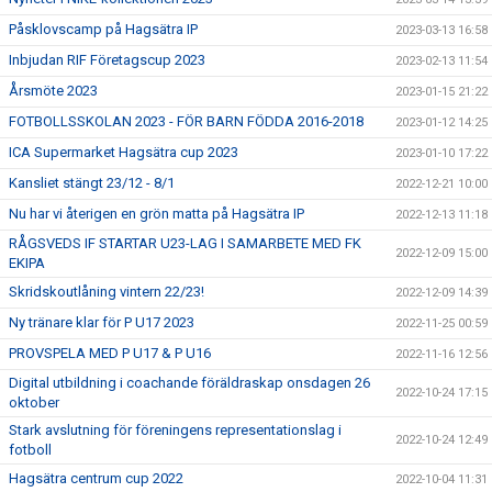
Påsklovscamp på Hagsätra IP
2023-03-13 16:58
Inbjudan RIF Företagscup 2023
2023-02-13 11:54
Årsmöte 2023
2023-01-15 21:22
FOTBOLLSSKOLAN 2023 - FÖR BARN FÖDDA 2016-2018
2023-01-12 14:25
ICA Supermarket Hagsätra cup 2023
2023-01-10 17:22
Kansliet stängt 23/12 - 8/1
2022-12-21 10:00
Nu har vi återigen en grön matta på Hagsätra IP
2022-12-13 11:18
RÅGSVEDS IF STARTAR U23-LAG I SAMARBETE MED FK
2022-12-09 15:00
EKIPA
Skridskoutlåning vintern 22/23!
2022-12-09 14:39
Ny tränare klar för P U17 2023
2022-11-25 00:59
PROVSPELA MED P U17 & P U16
2022-11-16 12:56
Digital utbildning i coachande föräldraskap onsdagen 26
2022-10-24 17:15
oktober
Stark avslutning för föreningens representationslag i
2022-10-24 12:49
fotboll
Hagsätra centrum cup 2022
2022-10-04 11:31