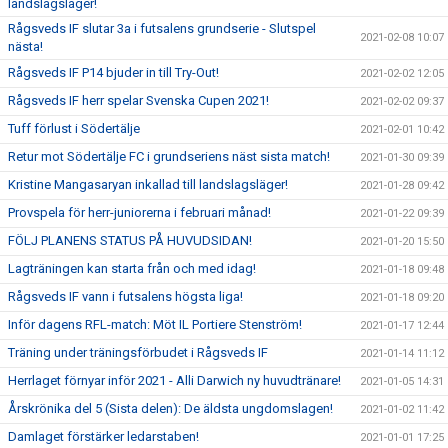
landslagsläger!
Rågsveds IF slutar 3a i futsalens grundserie - Slutspel
2021-02-08 10:07
nästa!
Rågsveds IF P14 bjuder in till Try-Out!
2021-02-02 12:05
Rågsveds IF herr spelar Svenska Cupen 2021!
2021-02-02 09:37
Tuff förlust i Södertälje
2021-02-01 10:42
Retur mot Södertälje FC i grundseriens näst sista match!
2021-01-30 09:39
Kristine Mangasaryan inkallad till landslagsläger!
2021-01-28 09:42
Provspela för herr-juniorerna i februari månad!
2021-01-22 09:39
FÖLJ PLANENS STATUS PÅ HUVUDSIDAN!
2021-01-20 15:50
Lagträningen kan starta från och med idag!
2021-01-18 09:48
Rågsveds IF vann i futsalens högsta liga!
2021-01-18 09:20
Inför dagens RFL-match: Möt IL Portiere Stenström!
2021-01-17 12:44
Träning under träningsförbudet i Rågsveds IF
2021-01-14 11:12
Herrlaget förnyar inför 2021 - Alli Darwich ny huvudtränare!
2021-01-05 14:31
Årskrönika del 5 (Sista delen): De äldsta ungdomslagen!
2021-01-02 11:42
Damlaget förstärker ledarstaben!
2021-01-01 17:25