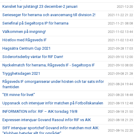
Kansliet har julstängt 23 december-2 januari
2021-12-20
Serieseger för herrarna och avancemang till division 2!
2021-11-22 21:22
Seriefinal på Segeltorps IP för herrarna
2021-11-21 08:08
Välkommen på invigning!
2021-11-02 13:44
Höstlov med Rågsveds IF
2021-11-02 13:43
Hagsätra Centrum Cup 2021
2021-09-28 17:03
Söderortsderby väntar för RIF Dam!
2021-09-10 12:00
Nyckelmatch för herrarna; Rågsveds IF - Segeltorps IF
2021-09-10 08:00
Trygghetsdagen 2021
2021-09-08 21:28
Rågsveds IF omorganiserar under hösten och tar sats inför
2021-08-24 19:44
framtiden
”Ett minne för livet”
2021-08-20 18:48
Uppsnack och intervjuer inför matchen på Fotbollskanalen
2021-08-19 12:48
INFORMATION inför: RIF – AIK torsdag 19/8
2021-08-18 21:50
Expressen intervjuar Govand Rasoul inför RIF vs AIK
2021-08-18 21:29
StFF intervjuar sportchef Govand inför matchen mot AIK:
2021-08-16 22:20
"Klubben betyder allt för området"