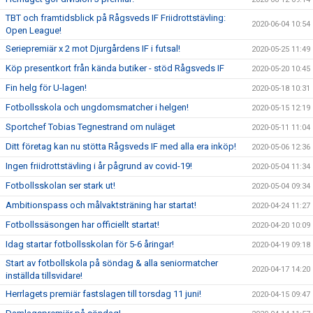
TBT och framtidsblick på Rågsveds IF Friidrottstävling:
2020-06-04 10:54
Open League!
Seriepremiär x 2 mot Djurgårdens IF i futsal!
2020-05-25 11:49
Köp presentkort från kända butiker - stöd Rågsveds IF
2020-05-20 10:45
Fin helg för U-lagen!
2020-05-18 10:31
Fotbollsskola och ungdomsmatcher i helgen!
2020-05-15 12:19
Sportchef Tobias Tegnestrand om nuläget
2020-05-11 11:04
Ditt företag kan nu stötta Rågsveds IF med alla era inköp!
2020-05-06 12:36
Ingen friidrottstävling i år pågrund av covid-19!
2020-05-04 11:34
Fotbollsskolan ser stark ut!
2020-05-04 09:34
Ambitionspass och målvaktsträning har startat!
2020-04-24 11:27
Fotbollssäsongen har officiellt startat!
2020-04-20 10:09
Idag startar fotbollsskolan för 5-6 åringar!
2020-04-19 09:18
Start av fotbollskola på söndag & alla seniormatcher
2020-04-17 14:20
inställda tillsvidare!
Herrlagets premiär fastslagen till torsdag 11 juni!
2020-04-15 09:47