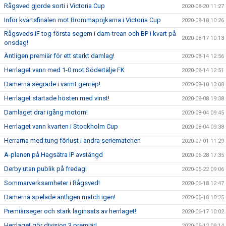
Rågsved gjorde sorti i Victoria Cup
2020-08-20 11:27
Inför kvartsfinalen mot Brommapojkarna i Victoria Cup
2020-08-18 10:26
Rågsveds IF tog första segern i dam-trean och BP i kvart på
2020-08-17 10:13
onsdag!
Äntligen premiär för ett starkt damlag!
2020-08-14 12:56
Herrlaget vann med 1-0 mot Södertälje FK
2020-08-14 12:51
Damerna segrade i varmt genrep!
2020-08-10 13:08
Herrlaget startade hösten med vinst!
2020-08-08 19:38
Damlaget drar igång motorn!
2020-08-04 09:45
Herrlaget vann kvarten i Stockholm Cup
2020-08-04 09:38
Herrarna med tung förlust i andra seriematchen
2020-07-01 11:29
A-planen på Hagsätra IP avstängd
2020-06-28 17:35
Derby utan publik på fredag!
2020-06-22 09:06
Sommarverksamheter i Rågsved!
2020-06-18 12:47
Damerna spelade äntligen match igen!
2020-06-18 10:25
Premiärseger och stark laginsats av herrlaget!
2020-06-17 10:02
Herrlaget gör division 3 premiär!
2020-06-12 09:14