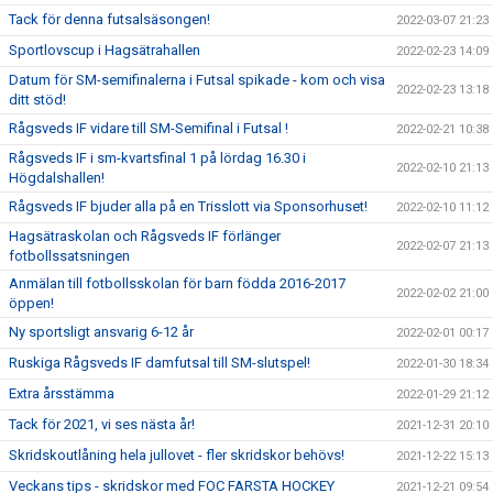
Tack för denna futsalsäsongen!
2022-03-07 21:23
Sportlovscup i Hagsätrahallen
2022-02-23 14:09
Datum för SM-semifinalerna i Futsal spikade - kom och visa
2022-02-23 13:18
ditt stöd!
Rågsveds IF vidare till SM-Semifinal i Futsal !
2022-02-21 10:38
Rågsveds IF i sm-kvartsfinal 1 på lördag 16.30 i
2022-02-10 21:13
Högdalshallen!
Rågsveds IF bjuder alla på en Trisslott via Sponsorhuset!
2022-02-10 11:12
Hagsätraskolan och Rågsveds IF förlänger
2022-02-07 21:13
fotbollssatsningen
Anmälan till fotbollsskolan för barn födda 2016-2017
2022-02-02 21:00
öppen!
Ny sportsligt ansvarig 6-12 år
2022-02-01 00:17
Ruskiga Rågsveds IF damfutsal till SM-slutspel!
2022-01-30 18:34
Extra årsstämma
2022-01-29 21:12
Tack för 2021, vi ses nästa år!
2021-12-31 20:10
Skridskoutlåning hela jullovet - fler skridskor behövs!
2021-12-22 15:13
Veckans tips - skridskor med FOC FARSTA HOCKEY
2021-12-21 09:54