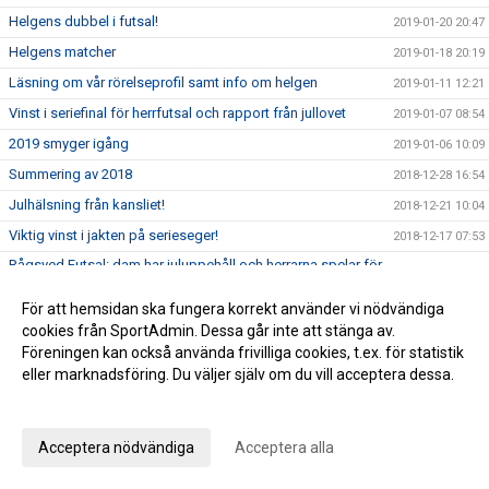
Helgens dubbel i futsal!
2019-01-20 20:47
Helgens matcher
2019-01-18 20:19
Läsning om vår rörelseprofil samt info om helgen
2019-01-11 12:21
Vinst i seriefinal för herrfutsal och rapport från jullovet
2019-01-07 08:54
2019 smyger igång
2019-01-06 10:09
Summering av 2018
2018-12-28 16:54
Julhälsning från kansliet!
2018-12-21 10:04
Viktig vinst i jakten på serieseger!
2018-12-17 07:53
Rågsved Futsal: dam har juluppehåll och herrarna spelar för
2018-12-13 10:42
toppen!
För att hemsidan ska fungera korrekt använder vi nödvändiga
Kansliet har julstängt 21 december-7 januari
2018-12-11 10:37
cookies från SportAdmin. Dessa går inte att stänga av.
Stor dramatik när Rågsveds IF Futsal spelade dubbelt i
Föreningen kan också använda frivilliga cookies, t.ex. för statistik
2018-12-10 08:07
Farstahallen!
eller marknadsföring. Du väljer själv om du vill acceptera dessa.
Rågsveds IF Futsal intar Farstahallen kl 19.00 på söndag!
2018-12-07 12:14
Anpassa dina val
Läs om Rågsveds IF plan för språkstöd som
2018-12-05 15:59
integrationsverktyg!
Acceptera nödvändiga
Acceptera alla
Intensiv helg för herrfutsal slutade med serieledning!
2018-12-03 07:48