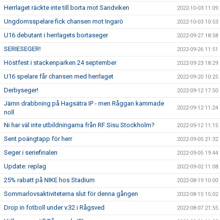
Herrlaget räckte inte till borta mot Sandviken
2022-10-03 11:09
Ungdomsspelare fick chansen mot Ingarö
2022-10-03 10:53
U16 debutant i herrlagets bortaseger
2022-09-27 18:58
SERIESEGER!
2022-09-26 11:51
Höstfest i stackenparken 24 september
2022-09-23 18:29
U16 spelare får chansen med herrlaget
2022-09-20 10:25
Derbyseger!
2022-09-12 17:50
Jämn drabbning på Hagsätra IP - men Råggan kammade
2022-09-12 11:24
noll
Ni har väl inte utbildningarna från RF Sisu Stockholm?
2022-09-12 11:15
Sent poängtapp för herr
2022-09-05 21:32
Seger i seriefinalen
2022-09-05 19:44
Update: replag
2022-09-02 11:08
25% rabatt på NIKE hos Stadium
2022-08-19 10:00
Sommarlovsaktiviteterna slut för denna gången
2022-08-15 15:02
Drop in fotboll under v.32 i Rågsved
2022-08-07 21:55