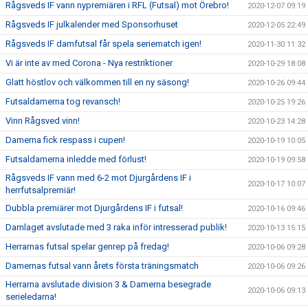
Rågsveds IF vann nypremiären i RFL (Futsal) mot Örebro!
2020-12-07 09:19
Rågsveds IF julkalender med Sponsorhuset
2020-12-05 22:49
Rågsveds IF damfutsal får spela seriematch igen!
2020-11-30 11:32
Vi är inte av med Corona - Nya restriktioner
2020-10-29 18:08
Glatt höstlov och välkommen till en ny säsong!
2020-10-26 09:44
Futsaldamerna tog revansch!
2020-10-25 19:26
Vinn Rågsved vinn!
2020-10-23 14:28
Damerna fick respass i cupen!
2020-10-19 10:05
Futsaldamerna inledde med förlust!
2020-10-19 09:58
Rågsveds IF vann med 6-2 mot Djurgårdens IF i
2020-10-17 10:07
herrfutsalpremiär!
Dubbla premiärer mot Djurgårdens IF i futsal!
2020-10-16 09:46
Damlaget avslutade med 3 raka inför intresserad publik!
2020-10-13 15:15
Herrarnas futsal spelar genrep på fredag!
2020-10-06 09:28
Damernas futsal vann årets första träningsmatch
2020-10-06 09:26
Herrarna avslutade division 3 & Damerna besegrade
2020-10-06 09:13
serieledarna!