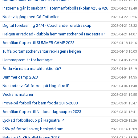
Platserna går åt snabbt till sommarfotbollsskolan v25 & v26
2023-04-27 12:48
Nu är vi igång med Gå-Fotbollen
2023-04-22 00:26
Digital föreläsning 24/4 - Coachande föräldraskap
2023-04-21 23:32
Helgen är räddad - dubbla hemmamatcher på Hagsätra IP!
2023-04-21 14:07
Anmälan öppen till SUMMER CAMP 2023
2023-04-18 14:16
Tuffa bortamatcher väntar rep-lagen i helgen
2023-04-13 10:03
Hemmapremiär för herrlaget
2023-04-05 12:23
Är du vår nästa matchfunktionär?
2023-04-04 15:19
Summer camp 2023
2023-04-04 14:35
Nu startar vi Gå-fotboll på Hagsätra IP
2023-04-04 11:48
Veckans matcher
2023-03-31 19:55
Prova-på fotboll för barn födda 2015-2008
2023-03-31 15:47
Anmälan öppen till Nationaldagscupen 2023
2023-03-31 13:41
Lyckad fotbollscup på Hagsätra IP
2023-03-29 12:26
25% på fotbollsskor, beskydd mm
2023-03-14 15:09
Nyheter i NIKE-kollektionen 2023
2023-03-14 13:39