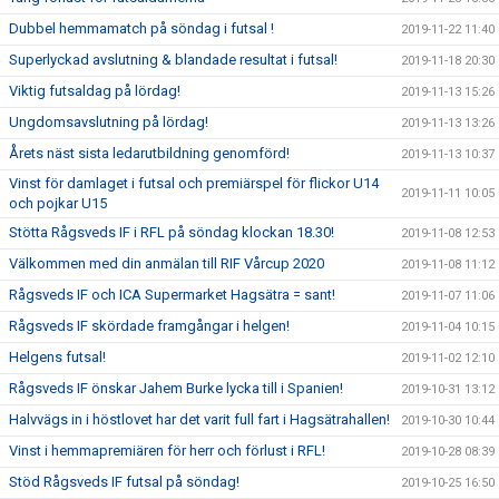
Dubbel hemmamatch på söndag i futsal !
2019-11-22 11:40
Superlyckad avslutning & blandade resultat i futsal!
2019-11-18 20:30
Viktig futsaldag på lördag!
2019-11-13 15:26
Ungdomsavslutning på lördag!
2019-11-13 13:26
Årets näst sista ledarutbildning genomförd!
2019-11-13 10:37
Vinst för damlaget i futsal och premiärspel för flickor U14
2019-11-11 10:05
och pojkar U15
Stötta Rågsveds IF i RFL på söndag klockan 18.30!
2019-11-08 12:53
Välkommen med din anmälan till RIF Vårcup 2020
2019-11-08 11:12
Rågsveds IF och ICA Supermarket Hagsätra = sant!
2019-11-07 11:06
Rågsveds IF skördade framgångar i helgen!
2019-11-04 10:15
Helgens futsal!
2019-11-02 12:10
Rågsveds IF önskar Jahem Burke lycka till i Spanien!
2019-10-31 13:12
Halvvägs in i höstlovet har det varit full fart i Hagsätrahallen!
2019-10-30 10:44
Vinst i hemmapremiären för herr och förlust i RFL!
2019-10-28 08:39
Stöd Rågsveds IF futsal på söndag!
2019-10-25 16:50