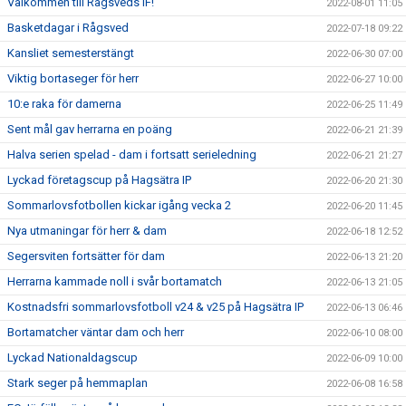
Välkommen till Rågsveds IF!
2022-08-01 11:05
Basketdagar i Rågsved
2022-07-18 09:22
Kansliet semesterstängt
2022-06-30 07:00
Viktig bortaseger för herr
2022-06-27 10:00
10:e raka för damerna
2022-06-25 11:49
Sent mål gav herrarna en poäng
2022-06-21 21:39
Halva serien spelad - dam i fortsatt serieledning
2022-06-21 21:27
Lyckad företagscup på Hagsätra IP
2022-06-20 21:30
Sommarlovsfotbollen kickar igång vecka 2
2022-06-20 11:45
Nya utmaningar för herr & dam
2022-06-18 12:52
Segersviten fortsätter för dam
2022-06-13 21:20
Herrarna kammade noll i svår bortamatch
2022-06-13 21:05
Kostnadsfri sommarlovsfotboll v24 & v25 på Hagsätra IP
2022-06-13 06:46
Bortamatcher väntar dam och herr
2022-06-10 08:00
Lyckad Nationaldagscup
2022-06-09 10:00
Stark seger på hemmaplan
2022-06-08 16:58