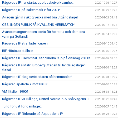
Rågsveds IF har startat upp basketverksamhet!
2020-10-01 10:27
Rågsveds IF på säker mark inför 2021!
2020-09-27 10:23
A-lagen går in i viktig vecka med bra utgångsläge!
2020-09-21 09:48
OBS! INGEN PUBLIK PÅ KVÄLLENS HERRMATCH!
2020-09-17 15:02
Avancemangschansen borta för herrarna och damerna
2020-09-14 10:30
vann på Gotland!
Rågsveds IF straffade i cupen
2020-09-10 09:40
RIF Höstcup ställs in
2020-09-09 10:07
Rågsveds IF i semifinal i Stockholm Cup på onsdag 20.00!
2020-09-07 09:30
Rågsveds IFs Malin Broberg uttagen till landslagsläger i
2020-09-04 13:29
futsal!
Rågsveds IF slog serieledaren på hemmaplan!
2020-09-04 13:09
Rågsved spelade X mot BKBK
2020-09-03 10:25
VM i Italien 1990?
2020-08-31 14:24
Rågsveds IF vs Tullinge, United Nordic IK & Spårvägens FF
2020-08-28 09:49
Tung förlust för damlaget!
2020-08-27 10:45
Rågsveds IF förlorade på Aspuddens IP
2020-08-24 10:25