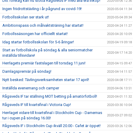
Ditt företag kan nu stötta Rågsveds IF med alla era inköp!
2020-05-06 12:36
Ingen friidrottstävling i år pågrund av covid-19!
2020-05-04 11:34
Fotbollsskolan ser stark ut!
2020-05-04 09:34
Ambitionspass och målvaktsträning har startat!
2020-04-24 11:27
Fotbollssäsongen har officiellt startat!
2020-04-20 10:09
Idag startar fotbollsskolan för 5-6 åringar!
2020-04-19 09:18
Start av fotbollskola på söndag & alla seniormatcher
2020-04-17 14:20
inställda tillsvidare!
Herrlagets premiär fastslagen till torsdag 11 juni!
2020-04-15 09:47
Damlagspremiär på söndag!
2020-04-14 11:57
Nytt besked: Tävlingsverksamheten startar 17 april!
2020-04-08 17:11
Inställda evenemang och camper
2020-04-06 13:51
Rågsveds IF tar ställning MOT betting på amatörfotboll!
2020-04-01 11:32
Rågsveds IF till kvartsfinal i Victoria Cup!
2020-03-30 10:04
Herrlaget vidare till kvartsfinal i Stockholm Cup - Damernas
2020-03-27 09:02
tur i cupen på söndag 16.00!
Rågsveds IF i Stockholm Cup ikväll 20.00 - Cafet är öppet!
2020-03-26 12:06