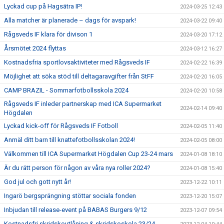
Lyckad cup på Hagsätra IP!
2024-03-25 12:43
Alla matcher är planerade – dags för avspark!
2024-03-22 09:40
Rågsveds IF klara för divison 1
2024-03-20 17:12
Årsmötet 2024 flyttas
2024-03-12 16:27
Kostnadsfria sportlovsaktiviteter med Rågsveds IF
2024-02-22 16:39
Möjlighet att söka stöd till deltagaravgifter från StFF
2024-02-20 16:05
CAMP BRAZIL - Sommarfotbollsskola 2024
2024-02-20 10:58
Rågsveds IF inleder partnerskap med ICA Supermarket
2024-02-14 09:40
Högdalen
Lyckad kick-off för Rågsveds IF Fotboll
2024-02-05 11:40
Anmäl ditt barn till knattefotbollsskolan 2024!
2024-02-05 08:00
Välkommen till ICA Supermarket Högdalen Cup 23-24 mars
2024-01-08 18:10
Är du rätt person för någon av våra nya roller 2024?
2024-01-08 15:40
God jul och gott nytt år!
2023-12-22 10:11
Ingarö bergsprängning stöttar sociala fonden
2023-12-20 15:07
Inbjudan till release-event på BABAS Burgers 9/12
2023-12-07 09:54
Kostnadsfri skridskoutlåning & skridskoskola 23/24