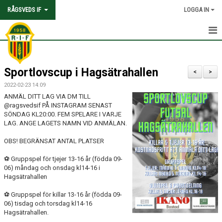
RÅGSVEDS IF
LOGGA IN
HEM
Sportlovscup i Hagsätrahallen
KONTAKT
<
>
2022-02-23 14:09
OM FÖRENINGEN
ANMÄL DITT LAG VIA DM TILL
@ragsvedsif PÅ INSTAGRAM SENAST
AVGIFTER
SÖNDAG KL20:00. FEM SPELARE I VARJE
LAG. ANGE LAGETS NAMN VID ANMÄLAN.
TRYGGHET OCH VÄRDEGRUND
OBS! BEGRÄNSAT ANTAL PLATSER
KNATTEFOTBOLLSSKOLA
⚽️ Gruppspel för tjejer 13-16 år (födda 09-
06) måndag och onsdag kl14-16 i
Hagsätrahallen
PARTNERSKAP & SPONSRING
⚽️ Gruppspel för killar 13-16 år (födda 09-
SKOLSAMARBETEN
06) tisdag och torsdag kl14-16
Hagsätrahallen.
SOCIAL HÅLLBARHET