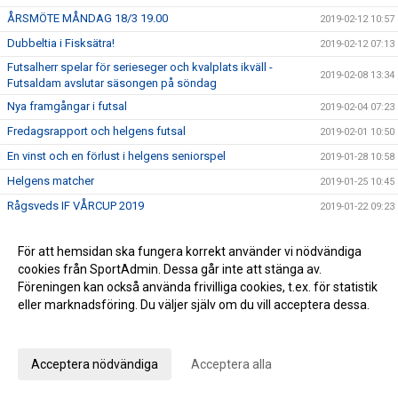
ÅRSMÖTE MÅNDAG 18/3 19.00
2019-02-12 10:57
Dubbeltia i Fisksätra!
2019-02-12 07:13
Futsalherr spelar för serieseger och kvalplats ikväll -
2019-02-08 13:34
Futsaldam avslutar säsongen på söndag
Nya framgångar i futsal
2019-02-04 07:23
Fredagsrapport och helgens futsal
2019-02-01 10:50
En vinst och en förlust i helgens seniorspel
2019-01-28 10:58
Helgens matcher
2019-01-25 10:45
Rågsveds IF VÅRCUP 2019
2019-01-22 09:23
Helgens dubbel i futsal!
2019-01-20 20:47
För att hemsidan ska fungera korrekt använder vi nödvändiga
Helgens matcher
2019-01-18 20:19
cookies från SportAdmin. Dessa går inte att stänga av.
Läsning om vår rörelseprofil samt info om helgen
2019-01-11 12:21
Föreningen kan också använda frivilliga cookies, t.ex. för statistik
eller marknadsföring. Du väljer själv om du vill acceptera dessa.
Vinst i seriefinal för herrfutsal och rapport från jullovet
2019-01-07 08:54
Anpassa dina val
2019 smyger igång
2019-01-06 10:09
Summering av 2018
2018-12-28 16:54
Acceptera nödvändiga
Acceptera alla
Julhälsning från kansliet!
2018-12-21 10:04