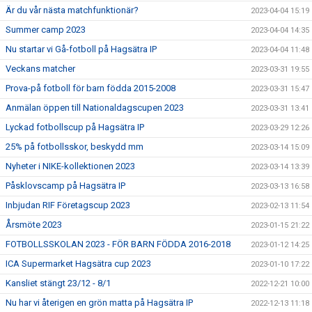
Är du vår nästa matchfunktionär?
2023-04-04 15:19
Summer camp 2023
2023-04-04 14:35
Nu startar vi Gå-fotboll på Hagsätra IP
2023-04-04 11:48
Veckans matcher
2023-03-31 19:55
Prova-på fotboll för barn födda 2015-2008
2023-03-31 15:47
Anmälan öppen till Nationaldagscupen 2023
2023-03-31 13:41
Lyckad fotbollscup på Hagsätra IP
2023-03-29 12:26
25% på fotbollsskor, beskydd mm
2023-03-14 15:09
Nyheter i NIKE-kollektionen 2023
2023-03-14 13:39
Påsklovscamp på Hagsätra IP
2023-03-13 16:58
Inbjudan RIF Företagscup 2023
2023-02-13 11:54
Årsmöte 2023
2023-01-15 21:22
FOTBOLLSSKOLAN 2023 - FÖR BARN FÖDDA 2016-2018
2023-01-12 14:25
ICA Supermarket Hagsätra cup 2023
2023-01-10 17:22
Kansliet stängt 23/12 - 8/1
2022-12-21 10:00
Nu har vi återigen en grön matta på Hagsätra IP
2022-12-13 11:18