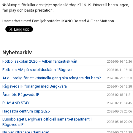
⚽️ Slutspel för killar och tjejer spelas lördag Kl.16-19. Priser till bästa lagen,
fair play och bästa prestation!
TRÄNINGSKLÄDER
I samarbete med Familjebostäder, IKANO Bostad & Einar Mattson
RÅGSVEDS IF I MEDIA
FONDER
Nyhetsarkiv
Fotbollsskolan 2026 – Vilken fantastisk vår!
2026-06-16 12:26
Fotbolls-VM på storbildsskärm i Rågsved!
2026-06-11 13:15
Är du orolig för att kriminella gäng ska rekrytera ditt barn?
2026-04-22 18:53
Rågsveds IF förlänger med Bergkvara
2026-04-06 18:28
Årsmöte Rågsveds IF
2026-02-15 11:21
PLAY AND STAY
2026-02-11 14:45
Hagsätra centrum cup 2025
2025-08-05 20:06
Bussbolaget Bergkvara officiell samarbetspartner till
2025-05-16 22:09
Rågsveds IF
Ny huvudtränare i damlaget
2025-03-03 16:29