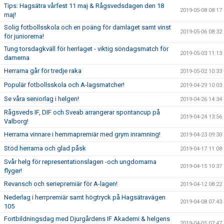
Tips: Hagsätra vårfest 11 maj & Rågsvedsdagen den 18
2019-05-08 08:17
maj!
Solig fotbollsskola och en poäng för damlaget samt vinst
2019-05-06 08:32
för juniorerna!
Tung torsdagkväll för herrlaget - viktig söndagsmatch för
2019-05-03 11:13
damerna
Herrarna går för tredje raka
2019-05-02 10:33
Populär fotbollsskola och A-lagsmatcher!
2019-04-29 10:03
Se våra seniorlag i helgen!
2019-04-26 14:34
Rågsveds IF, DIF och Sveab arrangerar spontancup på
2019-04-24 13:56
Valborg!
Herrarna vinnare i hemmapremiär med grym inramning!
2019-04-23 09:30
Stöd herrarna och glad påsk
2019-04-17 11:08
Svår helg för representationslagen -och ungdomarna
2019-04-15 10:37
flyger!
Revansch och seriepremiär för A-lagen!
2019-04-12 08:22
Nederlag i herrpremiär samt högtryck på Hagsätravägen
2019-04-08 07:43
105
Fortbildningsdag med Djurgårdens IF Akademi & helgens
2019-04-05 07:47