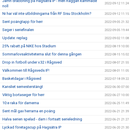
Jämn drabbning på Hagsätra IP - men Råggan kammade
2022-09-12 11:24
noll
Ni har väl inte utbildningarna från RF Sisu Stockholm?
2022-09-12 11:15
Sent poängtapp för herr
2022-09-05 21:32
Seger i seriefinalen
2022-09-05 19:44
Update: replag
2022-09-02 11:08
25% rabatt på NIKE hos Stadium
2022-08-19 10:00
Sommarlovsaktiviteterna slut för denna gången
2022-08-15 15:02
Drop in fotboll under v.32 i Rågsved
2022-08-07 21:55
Välkommen till Rågsveds IF!
2022-08-01 11:05
Basketdagar i Rågsved
2022-07-18 09:22
Kansliet semesterstängt
2022-06-30 07:00
Viktig bortaseger för herr
2022-06-27 10:00
10:e raka för damerna
2022-06-25 11:49
Sent mål gav herrarna en poäng
2022-06-21 21:39
Halva serien spelad - dam i fortsatt serieledning
2022-06-21 21:27
Lyckad företagscup på Hagsätra IP
2022-06-20 21:30