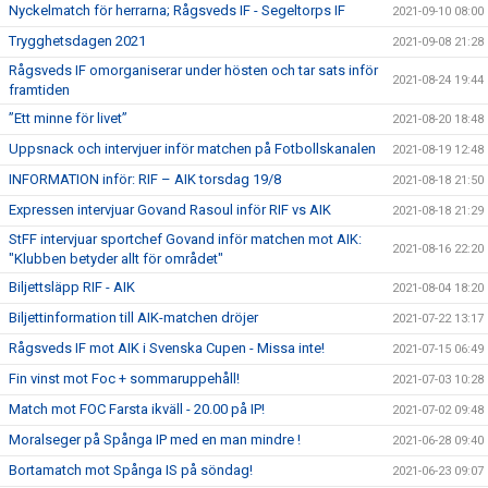
Nyckelmatch för herrarna; Rågsveds IF - Segeltorps IF
2021-09-10 08:00
Trygghetsdagen 2021
2021-09-08 21:28
Rågsveds IF omorganiserar under hösten och tar sats inför
2021-08-24 19:44
framtiden
”Ett minne för livet”
2021-08-20 18:48
Uppsnack och intervjuer inför matchen på Fotbollskanalen
2021-08-19 12:48
INFORMATION inför: RIF – AIK torsdag 19/8
2021-08-18 21:50
Expressen intervjuar Govand Rasoul inför RIF vs AIK
2021-08-18 21:29
StFF intervjuar sportchef Govand inför matchen mot AIK:
2021-08-16 22:20
"Klubben betyder allt för området"
Biljettsläpp RIF - AIK
2021-08-04 18:20
Biljettinformation till AIK-matchen dröjer
2021-07-22 13:17
Rågsveds IF mot AIK i Svenska Cupen - Missa inte!
2021-07-15 06:49
Fin vinst mot Foc + sommaruppehåll!
2021-07-03 10:28
Match mot FOC Farsta ikväll - 20.00 på IP!
2021-07-02 09:48
Moralseger på Spånga IP med en man mindre !
2021-06-28 09:40
Bortamatch mot Spånga IS på söndag!
2021-06-23 09:07