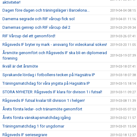
aktiviteter!
Dagen före dagen och träningsläger i Barcelona...
2019-04-04 08:15
Damerna segrade och RIF vårcup fick sol
2019-04-01 11:16
Damernas genrep och RIF vårcup del 2
2019-03-29 09:34
RIF Vårcup del ett genomförd!
2019-03-26 07:41
Rågsveds IF bryter ny mark - ansvarig för videokanal sökes!
2019-03-20 11:05
Årsmöte genomfört och Rågsveds IF ska bli en diplomerad
2019-03-19 07:39
förening
Ikväll är det årsmöte
2019-03-18 07:41
Sprakande lördag i fotbollens tecken på Hagsätra IP
2019-03-18 07:38
Träningsmatchdag för våra yngsta på Hagsätra IP
2019-03-15 18:14
STORA NYHETER: Rågsveds IF klara för divison 1 i futsal!
2019-03-11 09:27
Rågsveds IF futsal kvalar till division 1 i helgen!
2019-03-08 11:39
Årets första ledar- och tränarmöte genomfört
2019-03-05 07:53
Årets första vänskapsmatchdag igång
2019-03-02 11:57
Träningsmatchdag 1 för ungdomar
2019-03-01 15:04
Rågsveds IF seriesegrare
2019-02-18 12:37