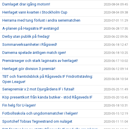
Damlaget drar igång motorn!
2020-08-04 09:45
Herrlaget vann kvarten i Stockholm Cup
2020-08-04 09:38
Herrarna med tung förlust i andra seriematchen
2020-07-01 11:29
A-planen på Hagsätra IP avstängd
2020-06-28 17:35
Derby utan publik på fredag!
2020-06-22 09:06
Sommarverksamheter i Rågsved!
2020-06-18 12:47
Damerna spelade äntligen match igen!
2020-06-18 10:25
Premiärseger och stark laginsats av herrlaget!
2020-06-17 10:02
Herrlaget gör division 3 premiär!
2020-06-12 09:14
TBT och framtidsblick på Rågsveds IF Friidrottstävling:
2020-06-04 10:54
Open League!
Seriepremiär x 2 mot Djurgårdens IF i futsal!
2020-05-25 11:49
Köp presentkort från kända butiker - stöd Rågsveds IF
2020-05-20 10:45
Fin helg för U-lagen!
2020-05-18 10:31
Fotbollsskola och ungdomsmatcher i helgen!
2020-05-15 12:19
Sportchef Tobias Tegnestrand om nuläget
2020-05-11 11:04