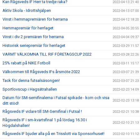
Kan Rågsveds IF Herr ta tredje raka?
2022-04-13 21:40
Aktiv Skola - Idrottshjälpen
2022-04-13 07:00
Vinst i hemmapremiären för herrarna
2022-04-12 18:20
Hemmapremiär för herrlaget
2022-04-05 20:55
Vinst i div 2 premiären för herrarna
2022-04-04 09:37
Historisk seriepremiär för herrlaget
2022-03-29 11:57
VARMT VÄLKOMNA TILL RIF FÖRETAGSCUP 2022
2022-03-28 22:26
25% rabatt på NIKE Fotboll
2022-03-11 15:17
Välkommen till Rågsveds IFs årsmöte 2022
2022-03-07 21:39
Tack för denna futsalsäsongen!
2022-03-07 21:23
Sportlovscup i Hagsätrahallen
2022-02-23 14:09
Datum för SM-semifinalerna i Futsal spikade - kom och visa
2022-02-23 13:18
ditt stöd!
Rågsveds IF vidare till SM-Semifinal i Futsal !
2022-02-21 10:38
Rågsveds IF i sm-kvartsfinal 1 på lördag 16.30 i
2022-02-10 21:13
Högdalshallen!
Rågsveds IF bjuder alla på en Trisslott via Sponsorhuset!
2022-02-10 11:12