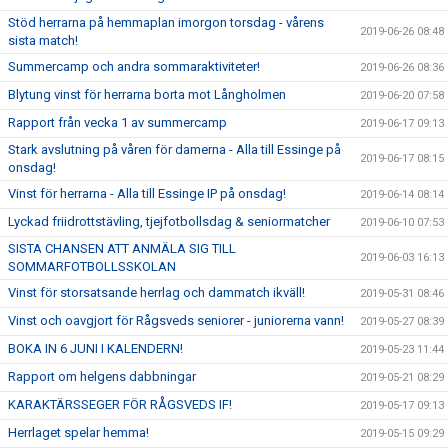
Stöd herrarna på hemmaplan imorgon torsdag - vårens
2019-06-26 08:48
sista match!
Summercamp och andra sommaraktiviteter!
2019-06-26 08:36
Blytung vinst för herrarna borta mot Långholmen
2019-06-20 07:58
Rapport från vecka 1 av summercamp
2019-06-17 09:13
Stark avslutning på våren för damerna - Alla till Essinge på
2019-06-17 08:15
onsdag!
Vinst för herrarna - Alla till Essinge IP på onsdag!
2019-06-14 08:14
Lyckad friidrottstävling, tjejfotbollsdag & seniormatcher
2019-06-10 07:53
SISTA CHANSEN ATT ANMÄLA SIG TILL
2019-06-03 16:13
SOMMARFOTBOLLSSKOLAN
Vinst för storsatsande herrlag och dammatch ikväll!
2019-05-31 08:46
Vinst och oavgjort för Rågsveds seniorer - juniorerna vann!
2019-05-27 08:39
BOKA IN 6 JUNI I KALENDERN!
2019-05-23 11:44
Rapport om helgens dabbningar
2019-05-21 08:29
KARAKTÄRSSEGER FÖR RÅGSVEDS IF!
2019-05-17 09:13
Herrlaget spelar hemma!
2019-05-15 09:29