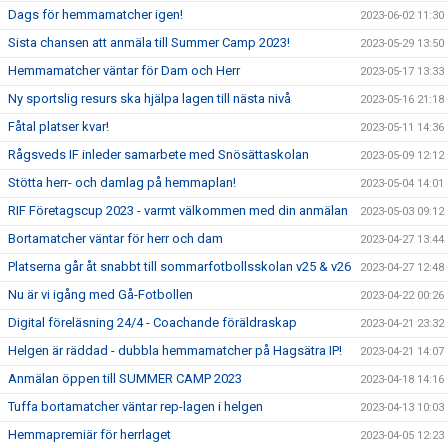
Dags för hemmamatcher igen!
2023-06-02 11:30
Sista chansen att anmäla till Summer Camp 2023!
2023-05-29 13:50
Hemmamatcher väntar för Dam och Herr
2023-05-17 13:33
Ny sportslig resurs ska hjälpa lagen till nästa nivå
2023-05-16 21:18
Fåtal platser kvar!
2023-05-11 14:36
Rågsveds IF inleder samarbete med Snösättaskolan
2023-05-09 12:12
Stötta herr- och damlag på hemmaplan!
2023-05-04 14:01
RIF Företagscup 2023 - varmt välkommen med din anmälan
2023-05-03 09:12
Bortamatcher väntar för herr och dam
2023-04-27 13:44
Platserna går åt snabbt till sommarfotbollsskolan v25 & v26
2023-04-27 12:48
Nu är vi igång med Gå-Fotbollen
2023-04-22 00:26
Digital föreläsning 24/4 - Coachande föräldraskap
2023-04-21 23:32
Helgen är räddad - dubbla hemmamatcher på Hagsätra IP!
2023-04-21 14:07
Anmälan öppen till SUMMER CAMP 2023
2023-04-18 14:16
Tuffa bortamatcher väntar rep-lagen i helgen
2023-04-13 10:03
Hemmapremiär för herrlaget
2023-04-05 12:23