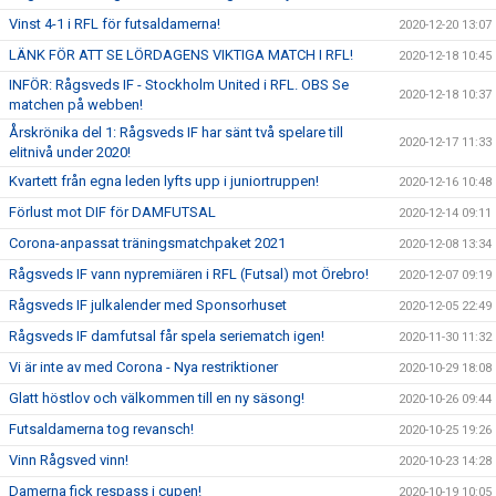
Vinst 4-1 i RFL för futsaldamerna!
2020-12-20 13:07
LÄNK FÖR ATT SE LÖRDAGENS VIKTIGA MATCH I RFL!
2020-12-18 10:45
INFÖR: Rågsveds IF - Stockholm United i RFL. OBS Se
2020-12-18 10:37
matchen på webben!
Årskrönika del 1: Rågsveds IF har sänt två spelare till
2020-12-17 11:33
elitnivå under 2020!
Kvartett från egna leden lyfts upp i juniortruppen!
2020-12-16 10:48
Förlust mot DIF för DAMFUTSAL
2020-12-14 09:11
Corona-anpassat träningsmatchpaket 2021
2020-12-08 13:34
Rågsveds IF vann nypremiären i RFL (Futsal) mot Örebro!
2020-12-07 09:19
Rågsveds IF julkalender med Sponsorhuset
2020-12-05 22:49
Rågsveds IF damfutsal får spela seriematch igen!
2020-11-30 11:32
Vi är inte av med Corona - Nya restriktioner
2020-10-29 18:08
Glatt höstlov och välkommen till en ny säsong!
2020-10-26 09:44
Futsaldamerna tog revansch!
2020-10-25 19:26
Vinn Rågsved vinn!
2020-10-23 14:28
Damerna fick respass i cupen!
2020-10-19 10:05