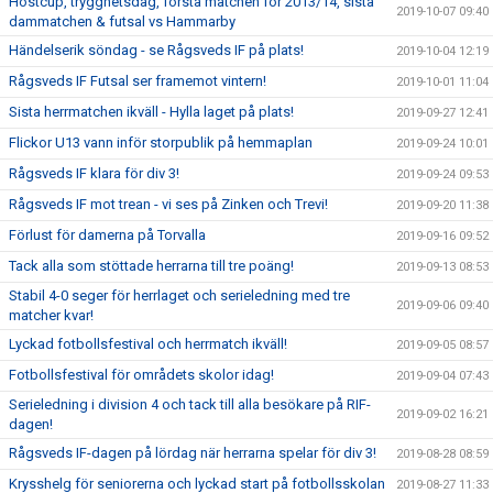
Höstcup, trygghetsdag, första matchen för 2013/14, sista
2019-10-07 09:40
dammatchen & futsal vs Hammarby
Händelserik söndag - se Rågsveds IF på plats!
2019-10-04 12:19
Rågsveds IF Futsal ser framemot vintern!
2019-10-01 11:04
Sista herrmatchen ikväll - Hylla laget på plats!
2019-09-27 12:41
Flickor U13 vann inför storpublik på hemmaplan
2019-09-24 10:01
Rågsveds IF klara för div 3!
2019-09-24 09:53
Rågsveds IF mot trean - vi ses på Zinken och Trevi!
2019-09-20 11:38
Förlust för damerna på Torvalla
2019-09-16 09:52
Tack alla som stöttade herrarna till tre poäng!
2019-09-13 08:53
Stabil 4-0 seger för herrlaget och serieledning med tre
2019-09-06 09:40
matcher kvar!
Lyckad fotbollsfestival och herrmatch ikväll!
2019-09-05 08:57
Fotbollsfestival för områdets skolor idag!
2019-09-04 07:43
Serieledning i division 4 och tack till alla besökare på RIF-
2019-09-02 16:21
dagen!
Rågsveds IF-dagen på lördag när herrarna spelar för div 3!
2019-08-28 08:59
Krysshelg för seniorerna och lyckad start på fotbollsskolan
2019-08-27 11:33