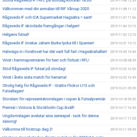
Stötta Rågsveds IF i RFL på söndag klockan 18.30!
2019-11-08 12:53
Välkommen med din anmälan till RIF Vårcup 2020
2019-11-08 11:12
Rågsveds IF och ICA Supermarket Hagsätra = sant!
2019-11-07 11:06
Rågsveds IF skördade framgångar i helgen!
2019-11-04 10:15
Helgens futsal!
2019-11-02 12:10
Rågsveds IF önskar Jahem Burke lycka till i Spanien!
2019-10-31 13:12
Halvvägs in i höstlovet har det varit full fart i Hagsätrahallen!
2019-10-30 10:44
Vinst i hemmapremiären för herr och förlust i RFL!
2019-10-28 08:39
Stöd Rågsveds IF futsal på söndag!
2019-10-25 16:50
Vinst i årets sista match för herrarna!
2019-10-25 16:49
Otrolig helg för Rågsveds IF - Grattis Flickor U13 och
2019-10-21 09:20
Futsallagen!
Storslam för representationslagen i cupen & Futsalpremiär
2019-10-18 09:35
Premiär i Victoria & Stockholm Cup ikväll!
2019-10-17 16:50
Ungdomslagen avslutar sina seriespel - tack för denna
2019-10-17 11:03
säsong!
Välkomna till höstcup dag 2!
2019-10-11 09:49