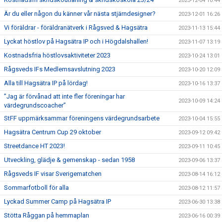
2023-12-04 10:44
Är du eller någon du känner vår nästa stjärndesigner?
2023-12-01 16:26
Vi föräldrar - föräldranätverk i Rågsved & Hagsätra
2023-11-13 15:44
Lyckat höstlov på Hagsätra IP och i Högdalshallen!
2023-11-07 13:19
Kostnadsfria höstlovsaktiviteter 2023
2023-10-24 13:01
Rågsveds IFs Medlemsavslutning 2023
2023-10-20 12:09
Alla till Hagsätra IP på lördag!
2023-10-16 13:37
”Jag är förvånad att inte fler föreningar har
2023-10-09 14:24
värdegrundscoacher”
StFF uppmärksammar föreningens värdegrundsarbete
2023-10-04 15:55
Hagsätra Centrum Cup 29 oktober
2023-09-12 09:42
Streetdance HT 2023!
2023-09-11 10:45
Utveckling, glädje & gemenskap - sedan 1958
2023-09-06 13:37
Rågsveds IF visar Sverigematchen
2023-08-14 16:12
Sommarfotboll för alla
2023-08-12 11:57
Lyckad Summer Camp på Hagsätra IP
2023-06-30 13:38
Stötta Råggan på hemmaplan
2023-06-16 00:39