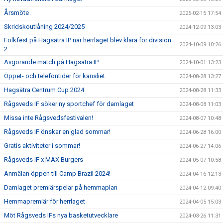
Årsmöte
2025-02-15 17:54
Skridskoutlåning 2024/2025
2024-12-09 13:03
Folkfest på Hagsätra IP när herrlaget blev klara för division
2024-10-09 10:26
2
Avgörande match på Hagsätra IP
2024-10-01 13:23
Öppet- och telefontider för kansliet
2024-08-28 13:27
Hagsätra Centrum Cup 2024
2024-08-28 11:33
Rågsveds IF söker ny sportchef för damlaget
2024-08-08 11:03
Missa inte Rågsvedsfestivalen!
2024-08-07 10:48
Rågsveds IF önskar en glad sommar!
2024-06-28 16:00
Gratis aktiviteter i sommar!
2024-06-27 14:06
Rågsveds IF x MAX Burgers
2024-05-07 10:58
Anmälan öppen till Camp Brazil 2024!
2024-04-16 12:13
Damlaget premiärspelar på hemmaplan
2024-04-12 09:40
Hemmapremiär för herrlaget
2024-04-05 15:03
Möt Rågsveds IFs nya basketutvecklare
2024-03-26 11:31