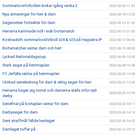
Sommarlovsfotbollen kickar igång vecka 2
2022-06-20 11:45
Nya utmaningar för herr & dam
2022-06-18 12:52
Segersviten fortsätter för dam
2022-06-13 21:20
Herrarna kammade noll i svår bortamatch
2022-06-13 21:05
Kostnadsfri sommarlovsfotboll v24 & v25 på Hagsätra IP
2022-06-13 06:46
Bortamatcher väntar dam och herr
2022-06-10 08:00
Lyckad Nationaldagscup
2022-06-09 10:00
Stark seger på hemmaplan
2022-06-08 16:58
FC Järfälla väntar på hemmaplan
2022-06-02 13:38
Utökad serieledning för dam & viktig seger för herr
2022-05-27 15:55
Herrarna beger sig norrut och damerna ställs inför nytt
2022-05-25 10:39
derby
Seriefinal på bortaplan väntar för dam
2022-05-24 18:11
Derbyseger för dam
2022-05-24 14:13
Sent straffmål fällde herrlaget
2022-05-24 14:02
Damlaget tuffar på
2022-05-16 23:13