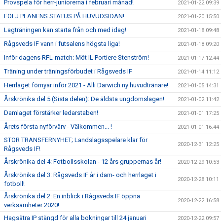
Provspela för herr-juniorerna i februari månad!
2021-01-22 09:39
FÖLJ PLANENS STATUS PÅ HUVUDSIDAN!
2021-01-20 15:50
Lagträningen kan starta från och med idag!
2021-01-18 09:48
Rågsveds IF vann i futsalens högsta liga!
2021-01-18 09:20
Inför dagens RFL-match: Möt IL Portiere Stenström!
2021-01-17 12:44
Träning under träningsförbudet i Rågsveds IF
2021-01-14 11:12
Herrlaget förnyar inför 2021 - Alli Darwich ny huvudtränare!
2021-01-05 14:31
Årskrönika del 5 (Sista delen): De äldsta ungdomslagen!
2021-01-02 11:42
Damlaget förstärker ledarstaben!
2021-01-01 17:25
Årets första nyförvärv - Välkommen... !
2021-01-01 16:44
STOR TRANSFERNYHET; Landslagsspelare klar för
2020-12-31 12:25
Rågsveds IF!
Årskrönika del 4: Fotbollsskolan - 12 års gruppernas år!
2020-12-29 10:53
Årskrönika del 3: Rågsveds IF år i dam- och herrlaget i
2020-12-28 10:11
fotboll!
Årskrönika del 2: En inblick i Rågsveds IF öppna
2020-12-22 16:58
verksamheter 2020!
Hagsätra IP stängd för alla bokningar till 24 januari
2020-12-22 09:57