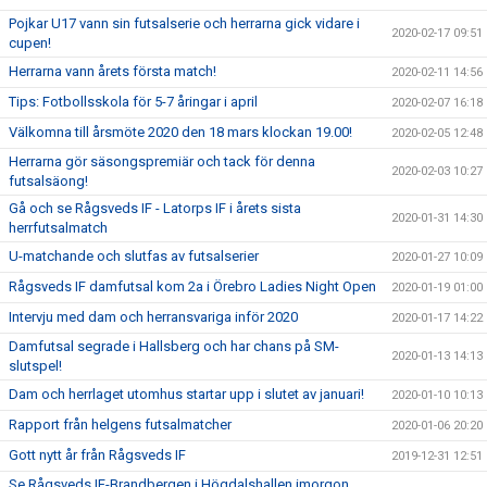
Pojkar U17 vann sin futsalserie och herrarna gick vidare i
2020-02-17 09:51
cupen!
Herrarna vann årets första match!
2020-02-11 14:56
Tips: Fotbollsskola för 5-7 åringar i april
2020-02-07 16:18
Välkomna till årsmöte 2020 den 18 mars klockan 19.00!
2020-02-05 12:48
Herrarna gör säsongspremiär och tack för denna
2020-02-03 10:27
futsalsäong!
Gå och se Rågsveds IF - Latorps IF i årets sista
2020-01-31 14:30
herrfutsalmatch
U-matchande och slutfas av futsalserier
2020-01-27 10:09
Rågsveds IF damfutsal kom 2a i Örebro Ladies Night Open
2020-01-19 01:00
Intervju med dam och herransvariga inför 2020
2020-01-17 14:22
Damfutsal segrade i Hallsberg och har chans på SM-
2020-01-13 14:13
slutspel!
Dam och herrlaget utomhus startar upp i slutet av januari!
2020-01-10 10:13
Rapport från helgens futsalmatcher
2020-01-06 20:20
Gott nytt år från Rågsveds IF
2019-12-31 12:51
Se Rågsveds IF-Brandbergen i Högdalshallen imorgon