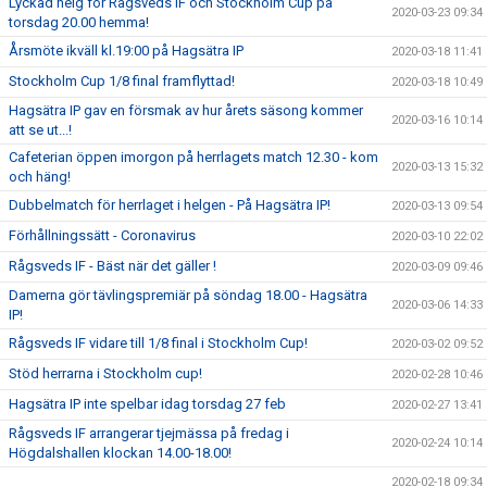
Lyckad helg för Rågsveds IF och Stockholm Cup på
2020-03-23 09:34
torsdag 20.00 hemma!
Årsmöte ikväll kl.19:00 på Hagsätra IP
2020-03-18 11:41
Stockholm Cup 1/8 final framflyttad!
2020-03-18 10:49
Hagsätra IP gav en försmak av hur årets säsong kommer
2020-03-16 10:14
att se ut...!
Cafeterian öppen imorgon på herrlagets match 12.30 - kom
2020-03-13 15:32
och häng!
Dubbelmatch för herrlaget i helgen - På Hagsätra IP!
2020-03-13 09:54
Förhållningssätt - Coronavirus
2020-03-10 22:02
Rågsveds IF - Bäst när det gäller !
2020-03-09 09:46
Damerna gör tävlingspremiär på söndag 18.00 - Hagsätra
2020-03-06 14:33
IP!
Rågsveds IF vidare till 1/8 final i Stockholm Cup!
2020-03-02 09:52
Stöd herrarna i Stockholm cup!
2020-02-28 10:46
Hagsätra IP inte spelbar idag torsdag 27 feb
2020-02-27 13:41
Rågsveds IF arrangerar tjejmässa på fredag i
2020-02-24 10:14
Högdalshallen klockan 14.00-18.00!
2020-02-18 09:34