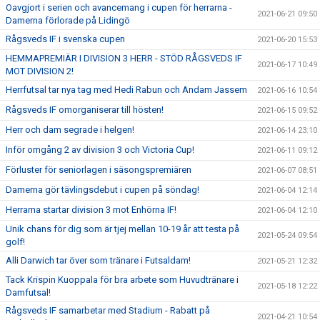
Oavgjort i serien och avancemang i cupen för herrarna -
2021-06-21 09:50
Damerna förlorade på Lidingö
Rågsveds IF i svenska cupen
2021-06-20 15:53
HEMMAPREMIÄR I DIVISION 3 HERR - STÖD RÅGSVEDS IF
2021-06-17 10:49
MOT DIVISION 2!
Herrfutsal tar nya tag med Hedi Rabun och Andam Jassem
2021-06-16 10:54
Rågsveds IF omorganiserar till hösten!
2021-06-15 09:52
Herr och dam segrade i helgen!
2021-06-14 23:10
Inför omgång 2 av division 3 och Victoria Cup!
2021-06-11 09:12
Förluster för seniorlagen i säsongspremiären
2021-06-07 08:51
Damerna gör tävlingsdebut i cupen på söndag!
2021-06-04 12:14
Herrarna startar division 3 mot Enhörna IF!
2021-06-04 12:10
Unik chans för dig som är tjej mellan 10-19 år att testa på
2021-05-24 09:54
golf!
Alli Darwich tar över som tränare i Futsaldam!
2021-05-21 12:32
Tack Krispin Kuoppala för bra arbete som Huvudtränare i
2021-05-18 12:22
Damfutsal!
Rågsveds IF samarbetar med Stadium - Rabatt på
2021-04-21 10:54