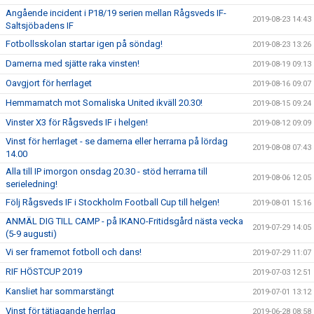
Angående incident i P18/19 serien mellan Rågsveds IF-
2019-08-23 14:43
Saltsjöbadens IF
Fotbollsskolan startar igen på söndag!
2019-08-23 13:26
Damerna med sjätte raka vinsten!
2019-08-19 09:13
Oavgjort för herrlaget
2019-08-16 09:07
Hemmamatch mot Somaliska United ikväll 20.30!
2019-08-15 09:24
Vinster X3 för Rågsveds IF i helgen!
2019-08-12 09:09
Vinst för herrlaget - se damerna eller herrarna på lördag
2019-08-08 07:43
14.00
Alla till IP imorgon onsdag 20.30 - stöd herrarna till
2019-08-06 12:05
serieledning!
Följ Rågsveds IF i Stockholm Football Cup till helgen!
2019-08-01 15:16
ANMÄL DIG TILL CAMP - på IKANO-Fritidsgård nästa vecka
2019-07-29 14:05
(5-9 augusti)
Vi ser framemot fotboll och dans!
2019-07-29 11:07
RIF HÖSTCUP 2019
2019-07-03 12:51
Kansliet har sommarstängt
2019-07-01 13:12
Vinst för tätjagande herrlag
2019-06-28 08:58