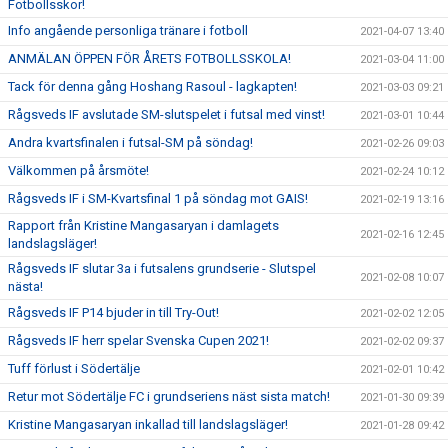
Fotbollsskor!
Info angående personliga tränare i fotboll
2021-04-07 13:40
ANMÄLAN ÖPPEN FÖR ÅRETS FOTBOLLSSKOLA!
2021-03-04 11:00
Tack för denna gång Hoshang Rasoul - lagkapten!
2021-03-03 09:21
Rågsveds IF avslutade SM-slutspelet i futsal med vinst!
2021-03-01 10:44
Andra kvartsfinalen i futsal-SM på söndag!
2021-02-26 09:03
Välkommen på årsmöte!
2021-02-24 10:12
Rågsveds IF i SM-Kvartsfinal 1 på söndag mot GAIS!
2021-02-19 13:16
Rapport från Kristine Mangasaryan i damlagets
2021-02-16 12:45
landslagsläger!
Rågsveds IF slutar 3a i futsalens grundserie - Slutspel
2021-02-08 10:07
nästa!
Rågsveds IF P14 bjuder in till Try-Out!
2021-02-02 12:05
Rågsveds IF herr spelar Svenska Cupen 2021!
2021-02-02 09:37
Tuff förlust i Södertälje
2021-02-01 10:42
Retur mot Södertälje FC i grundseriens näst sista match!
2021-01-30 09:39
Kristine Mangasaryan inkallad till landslagsläger!
2021-01-28 09:42