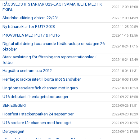
RÅGSVEDS IF STARTAR U23-LAG I SAMARBETE MED FK
2022-12-09 15:00
EKIPA
Skridskoutlåning vintern 22/23!
2022-12-09 14:39
Ny tränare klar för P U17 2023
2022-11-25 00:59
PROVSPELA MED P U17 & P U16
2022-11-16 12:56
Digital utbildning i coachande föräldraskap onsdagen 26
2022-10-24 17:15
oktober
Stark avslutning för föreningens representationslag i
2022-10-24 12:49
fotboll
Hagsätra centrum cup 2022
2022-10-04 11:31
Herrlaget räckte inte till borta mot Sandviken
2022-10-03 11:09
Ungdomsspelare fick chansen mot Ingarö
2022-10-03 10:53
U16 debutant i herrlagets bortaseger
2022-09-27 18:58
SERIESEGER!
2022-09-26 11:51
Höstfest i stackenparken 24 september
2022-09-23 18:29
U16 spelare får chansen med herrlaget
2022-09-20 10:25
Derbyseger!
2022-09-12 17:50