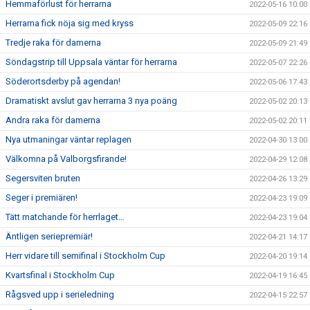
Hemmaförlust för herrarna
2022-05-16 10:00
Herrarna fick nöja sig med kryss
2022-05-09 22:16
Tredje raka för damerna
2022-05-09 21:49
Söndagstrip till Uppsala väntar för herrarna
2022-05-07 22:26
Söderortsderby på agendan!
2022-05-06 17:43
Dramatiskt avslut gav herrarna 3 nya poäng
2022-05-02 20:13
Andra raka för damerna
2022-05-02 20:11
Nya utmaningar väntar replagen
2022-04-30 13:00
Välkomna på Valborgsfirande!
2022-04-29 12:08
Segersviten bruten
2022-04-26 13:29
Seger i premiären!
2022-04-23 19:09
Tätt matchande för herrlaget…
2022-04-23 19:04
Äntligen seriepremiär!
2022-04-21 14:17
Herr vidare till semifinal i Stockholm Cup
2022-04-20 19:14
Kvartsfinal i Stockholm Cup
2022-04-19 16:45
Rågsved upp i serieledning
2022-04-15 22:57