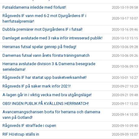
Futsaldamerna inledde med förlust!
2020-10-19 09:58
Rågsveds IF vann med 6-2 mot Djurgårdens IF i
2020-10-17 10:07
herrfutsalpremiär!
Dubbla premiärer mot Djurgårdens IF i futsal!
2020-10-16 09:46
Damlaget avslutade med 3 raka inför intresserad publik!
2020-10-13 15:15
Herrarnas futsal spelar genrep på fredag!
2020-10-06 09:28
Damernas futsal vann årets första träningsmatch
2020-10-06 09:26
Herrarna avslutade division 3 & Damerna besegrade
2020-10-06 09:13
serieledarna!
Rågsveds IF har startat upp basketverksamhet!
2020-10-01 10:27
Rågsveds IF på säker mark inför 2021!
2020-09-27 10:23
A-lagen går in i viktig vecka med bra utgångsläge!
2020-09-21 09:48
OBS! INGEN PUBLIK PÅ KVÄLLENS HERRMATCH!
2020-09-17 15:02
Avancemangschansen borta för herrarna och damerna
2020-09-14 10:30
vann på Gotland!
Rågsveds IF straffade i cupen
2020-09-10 09:40
RIF Höstcup ställs in
2020-09-09 10:07