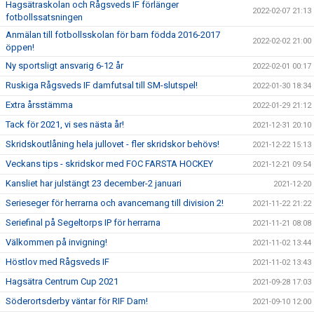
Hagsätraskolan och Rågsveds IF förlänger
2022-02-07 21:13
fotbollssatsningen
Anmälan till fotbollsskolan för barn födda 2016-2017
2022-02-02 21:00
öppen!
Ny sportsligt ansvarig 6-12 år
2022-02-01 00:17
Ruskiga Rågsveds IF damfutsal till SM-slutspel!
2022-01-30 18:34
Extra årsstämma
2022-01-29 21:12
Tack för 2021, vi ses nästa år!
2021-12-31 20:10
Skridskoutlåning hela jullovet - fler skridskor behövs!
2021-12-22 15:13
Veckans tips - skridskor med FOC FARSTA HOCKEY
2021-12-21 09:54
Kansliet har julstängt 23 december-2 januari
2021-12-20
Serieseger för herrarna och avancemang till division 2!
2021-11-22 21:22
Seriefinal på Segeltorps IP för herrarna
2021-11-21 08:08
Välkommen på invigning!
2021-11-02 13:44
Höstlov med Rågsveds IF
2021-11-02 13:43
Hagsätra Centrum Cup 2021
2021-09-28 17:03
Söderortsderby väntar för RIF Dam!
2021-09-10 12:00