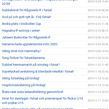
2019-12-29 15:06
20.30!
Dubbelvinst för Rågsveds IF i futsal
2019-12-23 08:39
God jul och gott nytt år - Följ futsal!
2019-12-20 13:14
Andra plats i Snöbollen Cup
2019-12-16 11:26
Hagsätra IP snöröjs i vinter!
2019-12-10 08:12
Jaheem Burke klar för Rågsveds IF
2019-12-06 16:53
Herrarna hade upptaktsmöte inför 2020
2019-12-03 23:35
Viktig vinst mot Hammarby !
2019-12-02 14:52
Tung förlust för futsaldamerna
2019-11-25 15:55
Dubbel hemmamatch på söndag i futsal !
2019-11-22 11:40
Superlyckad avslutning & blandade resultat i futsal!
2019-11-18 20:30
Viktig futsaldag på lördag!
2019-11-13 15:26
Ungdomsavslutning på lördag!
2019-11-13 13:26
Årets näst sista ledarutbildning genomförd!
2019-11-13 10:37
Vinst för damlaget i futsal och premiärspel för flickor U14
2019-11-11 10:05
och pojkar U15