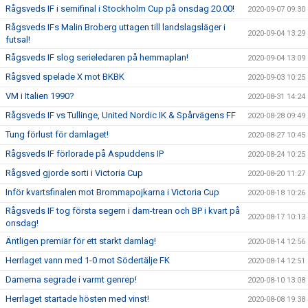
Rågsveds IF i semifinal i Stockholm Cup på onsdag 20.00!
2020-09-07 09:30
Rågsveds IFs Malin Broberg uttagen till landslagsläger i
2020-09-04 13:29
futsal!
Rågsveds IF slog serieledaren på hemmaplan!
2020-09-04 13:09
Rågsved spelade X mot BKBK
2020-09-03 10:25
VM i Italien 1990?
2020-08-31 14:24
Rågsveds IF vs Tullinge, United Nordic IK & Spårvägens FF
2020-08-28 09:49
Tung förlust för damlaget!
2020-08-27 10:45
Rågsveds IF förlorade på Aspuddens IP
2020-08-24 10:25
Rågsved gjorde sorti i Victoria Cup
2020-08-20 11:27
Inför kvartsfinalen mot Brommapojkarna i Victoria Cup
2020-08-18 10:26
Rågsveds IF tog första segern i dam-trean och BP i kvart på
2020-08-17 10:13
onsdag!
Äntligen premiär för ett starkt damlag!
2020-08-14 12:56
Herrlaget vann med 1-0 mot Södertälje FK
2020-08-14 12:51
Damerna segrade i varmt genrep!
2020-08-10 13:08
Herrlaget startade hösten med vinst!
2020-08-08 19:38