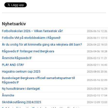
TRÄNINGSKLÄDER
RÅGSVEDS IF I MEDIA
Nyhetsarkiv
FONDER
Fotbollsskolan 2026 – Vilken fantastisk vår!
2026-06-16 12:26
Fotbolls-VM på storbildsskärm i Rågsved!
2026-06-11 13:15
Är du orolig för att kriminella gäng ska rekrytera ditt barn?
2026-04-22 18:53
Rågsveds IF förlänger med Bergkvara
2026-04-06 18:28
Årsmöte Rågsveds IF
2026-02-15 11:21
PLAY AND STAY
2026-02-11 14:45
Hagsätra centrum cup 2025
2025-08-05 20:06
Bussbolaget Bergkvara officiell samarbetspartner till
2025-05-16 22:09
Rågsveds IF
Ny huvudtränare i damlaget
2025-03-03 16:29
Årsmöte
2025-02-15 17:54
Skridskoutlåning 2024/2025
2024-12-09 13:03