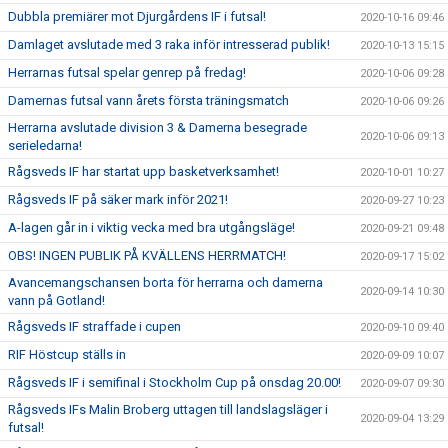
Dubbla premiärer mot Djurgårdens IF i futsal!
2020-10-16 09:46
Damlaget avslutade med 3 raka inför intresserad publik!
2020-10-13 15:15
Herrarnas futsal spelar genrep på fredag!
2020-10-06 09:28
Damernas futsal vann årets första träningsmatch
2020-10-06 09:26
Herrarna avslutade division 3 & Damerna besegrade
2020-10-06 09:13
serieledarna!
Rågsveds IF har startat upp basketverksamhet!
2020-10-01 10:27
Rågsveds IF på säker mark inför 2021!
2020-09-27 10:23
A-lagen går in i viktig vecka med bra utgångsläge!
2020-09-21 09:48
OBS! INGEN PUBLIK PÅ KVÄLLENS HERRMATCH!
2020-09-17 15:02
Avancemangschansen borta för herrarna och damerna
2020-09-14 10:30
vann på Gotland!
Rågsveds IF straffade i cupen
2020-09-10 09:40
RIF Höstcup ställs in
2020-09-09 10:07
Rågsveds IF i semifinal i Stockholm Cup på onsdag 20.00!
2020-09-07 09:30
Rågsveds IFs Malin Broberg uttagen till landslagsläger i
2020-09-04 13:29
futsal!