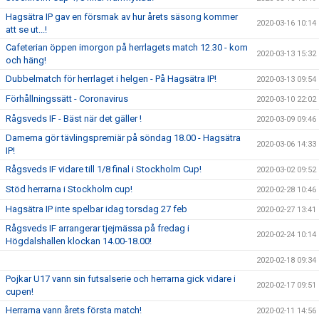
Hagsätra IP gav en försmak av hur årets säsong kommer
2020-03-16 10:14
att se ut...!
Cafeterian öppen imorgon på herrlagets match 12.30 - kom
2020-03-13 15:32
och häng!
Dubbelmatch för herrlaget i helgen - På Hagsätra IP!
2020-03-13 09:54
Förhållningssätt - Coronavirus
2020-03-10 22:02
Rågsveds IF - Bäst när det gäller !
2020-03-09 09:46
Damerna gör tävlingspremiär på söndag 18.00 - Hagsätra
2020-03-06 14:33
IP!
Rågsveds IF vidare till 1/8 final i Stockholm Cup!
2020-03-02 09:52
Stöd herrarna i Stockholm cup!
2020-02-28 10:46
Hagsätra IP inte spelbar idag torsdag 27 feb
2020-02-27 13:41
Rågsveds IF arrangerar tjejmässa på fredag i
2020-02-24 10:14
Högdalshallen klockan 14.00-18.00!
2020-02-18 09:34
Pojkar U17 vann sin futsalserie och herrarna gick vidare i
2020-02-17 09:51
cupen!
Herrarna vann årets första match!
2020-02-11 14:56