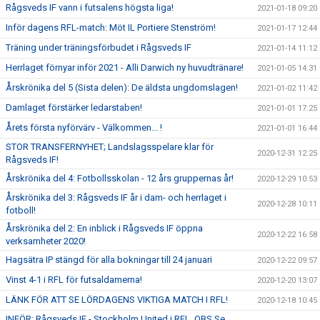
Rågsveds IF vann i futsalens högsta liga!
2021-01-18 09:20
Inför dagens RFL-match: Möt IL Portiere Stenström!
2021-01-17 12:44
Träning under träningsförbudet i Rågsveds IF
2021-01-14 11:12
Herrlaget förnyar inför 2021 - Alli Darwich ny huvudtränare!
2021-01-05 14:31
Årskrönika del 5 (Sista delen): De äldsta ungdomslagen!
2021-01-02 11:42
Damlaget förstärker ledarstaben!
2021-01-01 17:25
Årets första nyförvärv - Välkommen... !
2021-01-01 16:44
STOR TRANSFERNYHET; Landslagsspelare klar för
2020-12-31 12:25
Rågsveds IF!
Årskrönika del 4: Fotbollsskolan - 12 års gruppernas år!
2020-12-29 10:53
Årskrönika del 3: Rågsveds IF år i dam- och herrlaget i
2020-12-28 10:11
fotboll!
Årskrönika del 2: En inblick i Rågsveds IF öppna
2020-12-22 16:58
verksamheter 2020!
Hagsätra IP stängd för alla bokningar till 24 januari
2020-12-22 09:57
Vinst 4-1 i RFL för futsaldamerna!
2020-12-20 13:07
LÄNK FÖR ATT SE LÖRDAGENS VIKTIGA MATCH I RFL!
2020-12-18 10:45
INFÖR: Rågsveds IF - Stockholm United i RFL. OBS Se