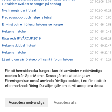
2019-02-08 13:34
Futsaldam avslutar säsongen på söndag
Nya framgångar i futsal
2019-02-04 07:23
Fredagsrapport och helgens futsal
2019-02-01 10:50
En vinst och en förlust i helgens seniorspel
2019-01-28 10:58
Helgens matcher
2019-01-25 10:45
Rågsveds IF VÅRCUP 2019
2019-01-22 09:23
Helgens dubbel i futsal!
2019-01-20 20:47
Helgens matcher
2019-01-18 20:19
Läsning om vår rörelseprofil samt info om helgen
2019-01-11 12:21
Vinst i seriefinal för herrfutsal och rapport från jullovet
2019-01-07 08:54
För att hemsidan ska fungera korrekt använder vi nödvändiga
2019 smyger igång
2019-01-06 10:09
cookies från SportAdmin. Dessa går inte att stänga av.
Summering av 2018
Föreningen kan också använda frivilliga cookies, t.ex. för statistik
2018-12-28 16:54
eller marknadsföring. Du väljer själv om du vill acceptera dessa.
Julhälsning från kansliet!
2018-12-21 10:04
Anpassa dina val
Viktig vinst i jakten på serieseger!
2018-12-17 07:53
Rågsved Futsal: dam har juluppehåll och herrarna spelar för
Acceptera nödvändiga
Acceptera alla
2018-12-13 10:42
toppen!