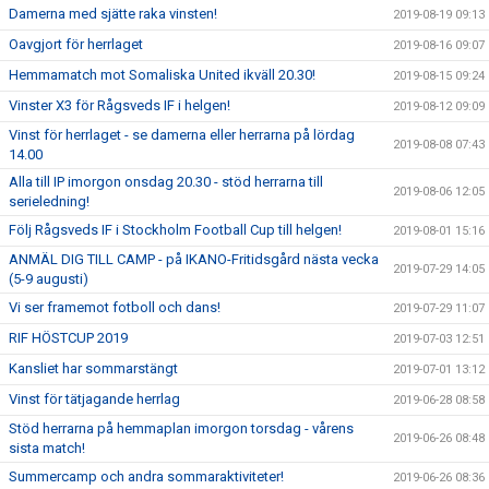
Damerna med sjätte raka vinsten!
2019-08-19 09:13
Oavgjort för herrlaget
2019-08-16 09:07
Hemmamatch mot Somaliska United ikväll 20.30!
2019-08-15 09:24
Vinster X3 för Rågsveds IF i helgen!
2019-08-12 09:09
Vinst för herrlaget - se damerna eller herrarna på lördag
2019-08-08 07:43
14.00
Alla till IP imorgon onsdag 20.30 - stöd herrarna till
2019-08-06 12:05
serieledning!
Följ Rågsveds IF i Stockholm Football Cup till helgen!
2019-08-01 15:16
ANMÄL DIG TILL CAMP - på IKANO-Fritidsgård nästa vecka
2019-07-29 14:05
(5-9 augusti)
Vi ser framemot fotboll och dans!
2019-07-29 11:07
RIF HÖSTCUP 2019
2019-07-03 12:51
Kansliet har sommarstängt
2019-07-01 13:12
Vinst för tätjagande herrlag
2019-06-28 08:58
Stöd herrarna på hemmaplan imorgon torsdag - vårens
2019-06-26 08:48
sista match!
Summercamp och andra sommaraktiviteter!
2019-06-26 08:36