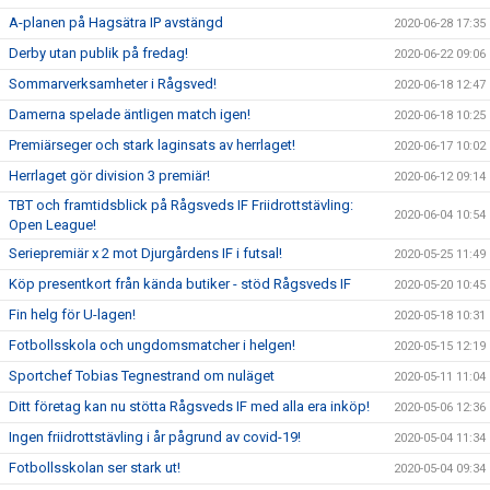
A-planen på Hagsätra IP avstängd
2020-06-28 17:35
Derby utan publik på fredag!
2020-06-22 09:06
Sommarverksamheter i Rågsved!
2020-06-18 12:47
Damerna spelade äntligen match igen!
2020-06-18 10:25
Premiärseger och stark laginsats av herrlaget!
2020-06-17 10:02
Herrlaget gör division 3 premiär!
2020-06-12 09:14
TBT och framtidsblick på Rågsveds IF Friidrottstävling:
2020-06-04 10:54
Open League!
Seriepremiär x 2 mot Djurgårdens IF i futsal!
2020-05-25 11:49
Köp presentkort från kända butiker - stöd Rågsveds IF
2020-05-20 10:45
Fin helg för U-lagen!
2020-05-18 10:31
Fotbollsskola och ungdomsmatcher i helgen!
2020-05-15 12:19
Sportchef Tobias Tegnestrand om nuläget
2020-05-11 11:04
Ditt företag kan nu stötta Rågsveds IF med alla era inköp!
2020-05-06 12:36
Ingen friidrottstävling i år pågrund av covid-19!
2020-05-04 11:34
Fotbollsskolan ser stark ut!
2020-05-04 09:34