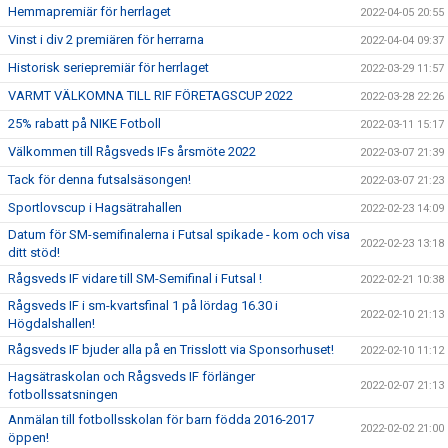
Hemmapremiär för herrlaget
2022-04-05 20:55
Vinst i div 2 premiären för herrarna
2022-04-04 09:37
Historisk seriepremiär för herrlaget
2022-03-29 11:57
VARMT VÄLKOMNA TILL RIF FÖRETAGSCUP 2022
2022-03-28 22:26
25% rabatt på NIKE Fotboll
2022-03-11 15:17
Välkommen till Rågsveds IFs årsmöte 2022
2022-03-07 21:39
Tack för denna futsalsäsongen!
2022-03-07 21:23
Sportlovscup i Hagsätrahallen
2022-02-23 14:09
Datum för SM-semifinalerna i Futsal spikade - kom och visa
2022-02-23 13:18
ditt stöd!
Rågsveds IF vidare till SM-Semifinal i Futsal !
2022-02-21 10:38
Rågsveds IF i sm-kvartsfinal 1 på lördag 16.30 i
2022-02-10 21:13
Högdalshallen!
Rågsveds IF bjuder alla på en Trisslott via Sponsorhuset!
2022-02-10 11:12
Hagsätraskolan och Rågsveds IF förlänger
2022-02-07 21:13
fotbollssatsningen
Anmälan till fotbollsskolan för barn födda 2016-2017
2022-02-02 21:00
öppen!