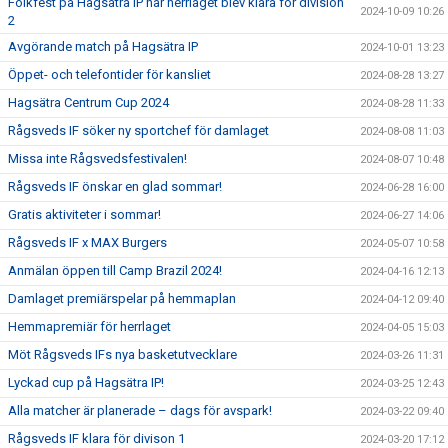
Folkfest på Hagsätra IP när herrlaget blev klara för division
2024-10-09 10:26
2
Avgörande match på Hagsätra IP
2024-10-01 13:23
Öppet- och telefontider för kansliet
2024-08-28 13:27
Hagsätra Centrum Cup 2024
2024-08-28 11:33
Rågsveds IF söker ny sportchef för damlaget
2024-08-08 11:03
Missa inte Rågsvedsfestivalen!
2024-08-07 10:48
Rågsveds IF önskar en glad sommar!
2024-06-28 16:00
Gratis aktiviteter i sommar!
2024-06-27 14:06
Rågsveds IF x MAX Burgers
2024-05-07 10:58
Anmälan öppen till Camp Brazil 2024!
2024-04-16 12:13
Damlaget premiärspelar på hemmaplan
2024-04-12 09:40
Hemmapremiär för herrlaget
2024-04-05 15:03
Möt Rågsveds IFs nya basketutvecklare
2024-03-26 11:31
Lyckad cup på Hagsätra IP!
2024-03-25 12:43
Alla matcher är planerade – dags för avspark!
2024-03-22 09:40
Rågsveds IF klara för divison 1
2024-03-20 17:12