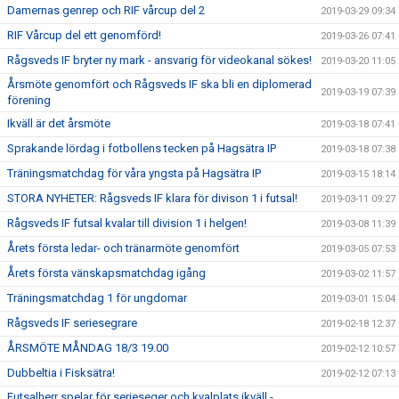
Damernas genrep och RIF vårcup del 2
2019-03-29 09:34
RIF Vårcup del ett genomförd!
2019-03-26 07:41
Rågsveds IF bryter ny mark - ansvarig för videokanal sökes!
2019-03-20 11:05
Årsmöte genomfört och Rågsveds IF ska bli en diplomerad
2019-03-19 07:39
förening
Ikväll är det årsmöte
2019-03-18 07:41
Sprakande lördag i fotbollens tecken på Hagsätra IP
2019-03-18 07:38
Träningsmatchdag för våra yngsta på Hagsätra IP
2019-03-15 18:14
STORA NYHETER: Rågsveds IF klara för divison 1 i futsal!
2019-03-11 09:27
Rågsveds IF futsal kvalar till division 1 i helgen!
2019-03-08 11:39
Årets första ledar- och tränarmöte genomfört
2019-03-05 07:53
Årets första vänskapsmatchdag igång
2019-03-02 11:57
Träningsmatchdag 1 för ungdomar
2019-03-01 15:04
Rågsveds IF seriesegrare
2019-02-18 12:37
ÅRSMÖTE MÅNDAG 18/3 19.00
2019-02-12 10:57
Dubbeltia i Fisksätra!
2019-02-12 07:13
Futsalherr spelar för serieseger och kvalplats ikväll -