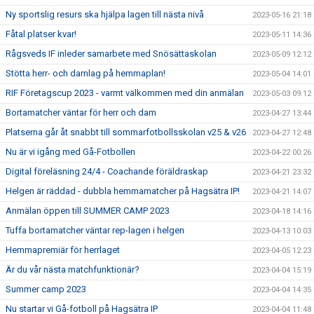
Ny sportslig resurs ska hjälpa lagen till nästa nivå
2023-05-16 21:18
Fåtal platser kvar!
2023-05-11 14:36
Rågsveds IF inleder samarbete med Snösättaskolan
2023-05-09 12:12
Stötta herr- och damlag på hemmaplan!
2023-05-04 14:01
RIF Företagscup 2023 - varmt välkommen med din anmälan
2023-05-03 09:12
Bortamatcher väntar för herr och dam
2023-04-27 13:44
Platserna går åt snabbt till sommarfotbollsskolan v25 & v26
2023-04-27 12:48
Nu är vi igång med Gå-Fotbollen
2023-04-22 00:26
Digital föreläsning 24/4 - Coachande föräldraskap
2023-04-21 23:32
Helgen är räddad - dubbla hemmamatcher på Hagsätra IP!
2023-04-21 14:07
Anmälan öppen till SUMMER CAMP 2023
2023-04-18 14:16
Tuffa bortamatcher väntar rep-lagen i helgen
2023-04-13 10:03
Hemmapremiär för herrlaget
2023-04-05 12:23
Är du vår nästa matchfunktionär?
2023-04-04 15:19
Summer camp 2023
2023-04-04 14:35
Nu startar vi Gå-fotboll på Hagsätra IP
2023-04-04 11:48