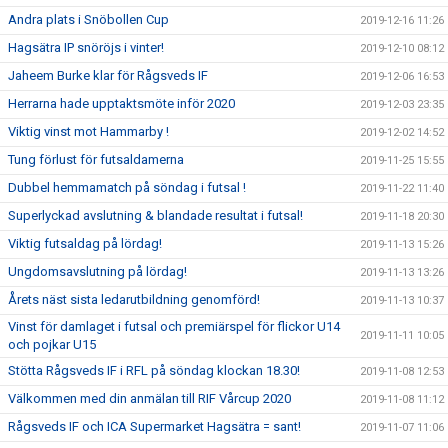
Andra plats i Snöbollen Cup
2019-12-16 11:26
Hagsätra IP snöröjs i vinter!
2019-12-10 08:12
Jaheem Burke klar för Rågsveds IF
2019-12-06 16:53
Herrarna hade upptaktsmöte inför 2020
2019-12-03 23:35
Viktig vinst mot Hammarby !
2019-12-02 14:52
Tung förlust för futsaldamerna
2019-11-25 15:55
Dubbel hemmamatch på söndag i futsal !
2019-11-22 11:40
Superlyckad avslutning & blandade resultat i futsal!
2019-11-18 20:30
Viktig futsaldag på lördag!
2019-11-13 15:26
Ungdomsavslutning på lördag!
2019-11-13 13:26
Årets näst sista ledarutbildning genomförd!
2019-11-13 10:37
Vinst för damlaget i futsal och premiärspel för flickor U14
2019-11-11 10:05
och pojkar U15
Stötta Rågsveds IF i RFL på söndag klockan 18.30!
2019-11-08 12:53
Välkommen med din anmälan till RIF Vårcup 2020
2019-11-08 11:12
Rågsveds IF och ICA Supermarket Hagsätra = sant!
2019-11-07 11:06