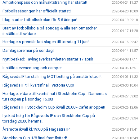
Ambitionspass och målvaktsträning har startat!
2020-04-24 11:27
Fotbollssäsongen har officiellt startat!
2020-04-20 10:09
Idag startar fotbollsskolan för 5-6 åringar!
2020-04-19 09:18
Start av fotbollskola på söndag & alla seniormatcher
2020-04-17 14:20
inställda tillsvidare!
Herrlagets premiär fastslagen till torsdag 11 juni!
2020-04-15 09:47
Damlagspremiär på söndag!
2020-04-14 11:57
Nytt besked: Tävlingsverksamheten startar 17 april!
2020-04-08 17:11
Inställda evenemang och camper
2020-04-06 13:51
Rågsveds IF tar ställning MOT betting på amatörfotboll!
2020-04-01 11:32
Rågsveds IF till kvartsfinal i Victoria Cup!
2020-03-30 10:04
Herrlaget vidare till kvartsfinal i Stockholm Cup - Damernas
2020-03-27 09:02
tur i cupen på söndag 16.00!
Rågsveds IF i Stockholm Cup ikväll 20.00 - Cafet är öppet!
2020-03-26 12:06
Lyckad helg för Rågsveds IF och Stockholm Cup på
2020-03-23 09:34
torsdag 20.00 hemma!
Årsmöte ikväll kl.19:00 på Hagsätra IP
2020-03-18 11:41
Stockholm Cup 1/8 final framflyttad!
2020-03-18 10:49