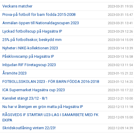
Veckans matcher
2023-03-31 19:55
Prova-på fotboll för barn födda 2015-2008
2023-03-31 15:47
Anmälan öppen till Nationaldagscupen 2023
2023-03-31 13:41
Lyckad fotbollscup på Hagsätra IP
2023-03-29 12:26
25% på fotbollsskor, beskydd mm
2023-03-14 15:09
Nyheter i NIKE-kollektionen 2023
2023-03-14 13:39
Påsklovscamp på Hagsätra IP
2023-03-13 16:58
Inbjudan RIF Företagscup 2023
2023-02-13 11:54
Årsmöte 2023
2023-01-15 21:22
FOTBOLLSSKOLAN 2023 - FÖR BARN FÖDDA 2016-2018
2023-01-12 14:25
ICA Supermarket Hagsätra cup 2023
2023-01-10 17:22
Kansliet stängt 23/12 - 8/1
2022-12-21 10:00
Nu har vi återigen en grön matta på Hagsätra IP
2022-12-13 11:18
RÅGSVEDS IF STARTAR U23-LAG I SAMARBETE MED FK
2022-12-09 15:00
EKIPA
Skridskoutlåning vintern 22/23!
2022-12-09 14:39