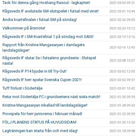
Tack för denna gång Hoshang Rasoul - lagkapten!
2021-03-03 09:21
Rågsveds IF avslutade SM-slutspelet i futsal med vinst!
2021-03-01 10:44
Andra kvartsfinalen i futsal-SM på söndag!
2021-02-26 09:03
Välkommen på årsmöte!
2021-02-24 10:12
Rågsveds IF i SM-Kvartsfinal 1 på söndag mot GAIS!
2021-02-19 13:16
Rapport från Kristine Mangasaryan i damlagets
2021-02-16 12:45
landslagsläger!
Rågsveds IF slutar 3a i futsalens grundserie - Slutspel
2021-02-08 10:07
nästa!
Rågsveds IF P14 bjuder in till Try-Out!
2021-02-02 12:05
Rågsveds IF herr spelar Svenska Cupen 2021!
2021-02-02 09:37
Tuff förlust i Södertälje
2021-02-01 10:42
Retur mot Södertälje FC i grundseriens näst sista match!
2021-01-30 09:39
Kristine Mangasaryan inkallad till landslagsläger!
2021-01-28 09:42
Provspela för herr-juniorerna i februari månad!
2021-01-22 09:39
FÖLJ PLANENS STATUS PÅ HUVUDSIDAN!
2021-01-20 15:50
Lagträningen kan starta från och med idag!
2021-01-18 09:48