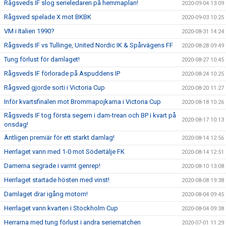
Rågsveds IF slog serieledaren på hemmaplan!
2020-09-04 13:09
Rågsved spelade X mot BKBK
2020-09-03 10:25
VM i Italien 1990?
2020-08-31 14:24
Rågsveds IF vs Tullinge, United Nordic IK & Spårvägens FF
2020-08-28 09:49
Tung förlust för damlaget!
2020-08-27 10:45
Rågsveds IF förlorade på Aspuddens IP
2020-08-24 10:25
Rågsved gjorde sorti i Victoria Cup
2020-08-20 11:27
Inför kvartsfinalen mot Brommapojkarna i Victoria Cup
2020-08-18 10:26
Rågsveds IF tog första segern i dam-trean och BP i kvart på
2020-08-17 10:13
onsdag!
Äntligen premiär för ett starkt damlag!
2020-08-14 12:56
Herrlaget vann med 1-0 mot Södertälje FK
2020-08-14 12:51
Damerna segrade i varmt genrep!
2020-08-10 13:08
Herrlaget startade hösten med vinst!
2020-08-08 19:38
Damlaget drar igång motorn!
2020-08-04 09:45
Herrlaget vann kvarten i Stockholm Cup
2020-08-04 09:38
Herrarna med tung förlust i andra seriematchen
2020-07-01 11:29