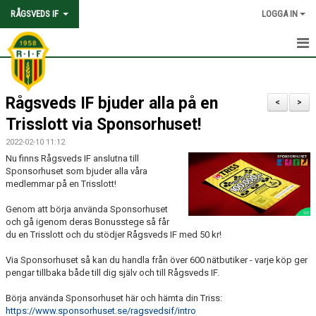
RÅGSVEDS IF
LOGGA IN
HEM
Rågsveds IF bjuder alla på en
KONTAKT
<
>
Trisslott via Sponsorhuset!
OM FÖRENINGEN
2022-02-10 11:12
Nu finns Rågsveds IF anslutna till
AVGIFTER
Sponsorhuset som bjuder alla våra
medlemmar på en Trisslott!
TRYGGHET OCH VÄRDEGRUND
Genom att börja använda Sponsorhuset
och gå igenom deras Bonusstege så får
KNATTEFOTBOLLSSKOLA
du en Trisslott och du stödjer Rågsveds IF med 50 kr!
PARTNERSKAP & SPONSRING
Via Sponsorhuset så kan du handla från över 600 nätbutiker - varje köp ger
pengar tillbaka både till dig själv och till Rågsveds IF.
SKOLSAMARBETEN
Börja använda Sponsorhuset här och hämta din Triss:
https://www.sponsorhuset.se/ragsvedsif/intro
SOCIAL HÅLLBARHET