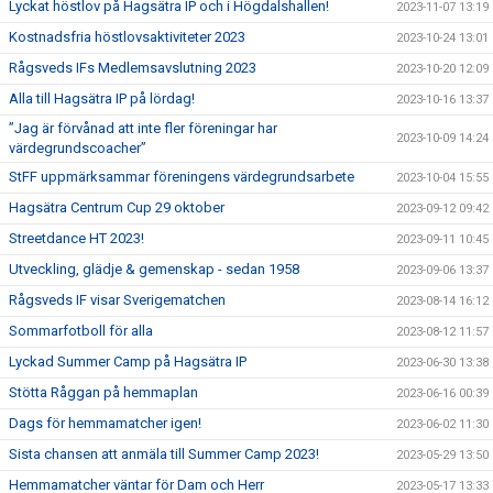
Lyckat höstlov på Hagsätra IP och i Högdalshallen!
2023-11-07 13:19
Kostnadsfria höstlovsaktiviteter 2023
2023-10-24 13:01
Rågsveds IFs Medlemsavslutning 2023
2023-10-20 12:09
Alla till Hagsätra IP på lördag!
2023-10-16 13:37
”Jag är förvånad att inte fler föreningar har
2023-10-09 14:24
värdegrundscoacher”
StFF uppmärksammar föreningens värdegrundsarbete
2023-10-04 15:55
Hagsätra Centrum Cup 29 oktober
2023-09-12 09:42
Streetdance HT 2023!
2023-09-11 10:45
Utveckling, glädje & gemenskap - sedan 1958
2023-09-06 13:37
Rågsveds IF visar Sverigematchen
2023-08-14 16:12
Sommarfotboll för alla
2023-08-12 11:57
Lyckad Summer Camp på Hagsätra IP
2023-06-30 13:38
Stötta Råggan på hemmaplan
2023-06-16 00:39
Dags för hemmamatcher igen!
2023-06-02 11:30
Sista chansen att anmäla till Summer Camp 2023!
2023-05-29 13:50
Hemmamatcher väntar för Dam och Herr
2023-05-17 13:33