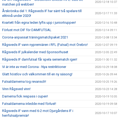
2020-12-18 10:37
matchen på webben!
Årskrönika del 1: Rågsveds IF har sänt två spelare till
2020-12-17 11:33
elitnivå under 2020!
Kvartett från egna leden lyfts upp i juniortruppen!
2020-12-16 10:48
Förlust mot DIF för DAMFUTSAL
2020-12-14 09:11
Corona-anpassat träningsmatchpaket 2021
2020-12-08 13:34
Rågsveds IF vann nypremiären i RFL (Futsal) mot Örebro!
2020-12-07 09:19
Rågsveds IF julkalender med Sponsorhuset
2020-12-05 22:49
Rågsveds IF damfutsal får spela seriematch igen!
2020-11-30 11:32
Vi är inte av med Corona - Nya restriktioner
2020-10-29 18:08
Glatt höstlov och välkommen till en ny säsong!
2020-10-26 09:44
Futsaldamerna tog revansch!
2020-10-25 19:26
Vinn Rågsved vinn!
2020-10-23 14:28
Damerna fick respass i cupen!
2020-10-19 10:05
Futsaldamerna inledde med förlust!
2020-10-19 09:58
Rågsveds IF vann med 6-2 mot Djurgårdens IF i
2020-10-17 10:07
herrfutsalpremiär!