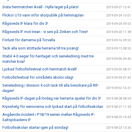
Sista herrmatchen ikväll - Hylla laget på plats!
2019-09-27 12:41
Flickor U13 vann inför storpublik på hemmaplan
2019-09-24 10:01
Rågsveds IF klara för div 3!
2019-09-24 09:53
Rågsveds IF mot trean - vi ses på Zinken och Trevi!
2019-09-20 11:38
Förlust för damerna på Torvalla
2019-09-16 09:52
Tack alla som stöttade herrarna till tre poäng!
2019-09-13 08:53
Stabil 4-0 seger för herrlaget och serieledning med tre
2019-09-06 09:40
matcher kvar!
Lyckad fotbollsfestival och herrmatch ikväll!
2019-09-05 08:57
Fotbollsfestival för områdets skolor idag!
2019-09-04 07:43
Serieledning i division 4 och tack till alla besökare på RIF-
2019-09-02 16:21
dagen!
Rågsveds IF-dagen på lördag när herrarna spelar för div 3!
2019-08-28 08:59
Krysshelg för seniorerna och lyckad start på fotbollsskolan
2019-08-27 11:33
Angående incident i P18/19 serien mellan Rågsveds IF-
2019-08-23 14:43
Saltsjöbadens IF
Fotbollsskolan startar igen på söndag!
2019-08-23 13:26