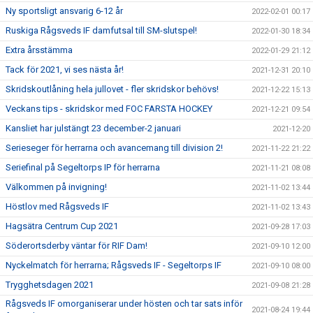
Ny sportsligt ansvarig 6-12 år
2022-02-01 00:17
Ruskiga Rågsveds IF damfutsal till SM-slutspel!
2022-01-30 18:34
Extra årsstämma
2022-01-29 21:12
Tack för 2021, vi ses nästa år!
2021-12-31 20:10
Skridskoutlåning hela jullovet - fler skridskor behövs!
2021-12-22 15:13
Veckans tips - skridskor med FOC FARSTA HOCKEY
2021-12-21 09:54
Kansliet har julstängt 23 december-2 januari
2021-12-20
Serieseger för herrarna och avancemang till division 2!
2021-11-22 21:22
Seriefinal på Segeltorps IP för herrarna
2021-11-21 08:08
Välkommen på invigning!
2021-11-02 13:44
Höstlov med Rågsveds IF
2021-11-02 13:43
Hagsätra Centrum Cup 2021
2021-09-28 17:03
Söderortsderby väntar för RIF Dam!
2021-09-10 12:00
Nyckelmatch för herrarna; Rågsveds IF - Segeltorps IF
2021-09-10 08:00
Trygghetsdagen 2021
2021-09-08 21:28
Rågsveds IF omorganiserar under hösten och tar sats inför
2021-08-24 19:44