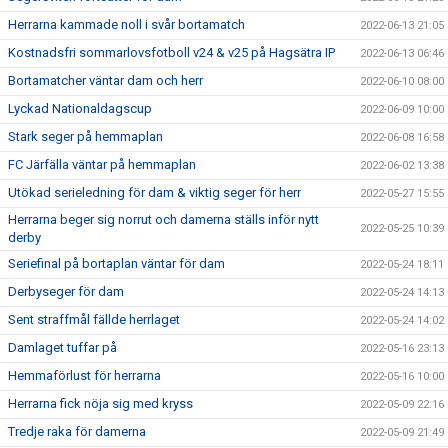
Herrarna kammade noll i svår bortamatch
2022-06-13 21:05
Kostnadsfri sommarlovsfotboll v24 & v25 på Hagsätra IP
2022-06-13 06:46
Bortamatcher väntar dam och herr
2022-06-10 08:00
Lyckad Nationaldagscup
2022-06-09 10:00
Stark seger på hemmaplan
2022-06-08 16:58
FC Järfälla väntar på hemmaplan
2022-06-02 13:38
Utökad serieledning för dam & viktig seger för herr
2022-05-27 15:55
Herrarna beger sig norrut och damerna ställs inför nytt
2022-05-25 10:39
derby
Seriefinal på bortaplan väntar för dam
2022-05-24 18:11
Derbyseger för dam
2022-05-24 14:13
Sent straffmål fällde herrlaget
2022-05-24 14:02
Damlaget tuffar på
2022-05-16 23:13
Hemmaförlust för herrarna
2022-05-16 10:00
Herrarna fick nöja sig med kryss
2022-05-09 22:16
Tredje raka för damerna
2022-05-09 21:49