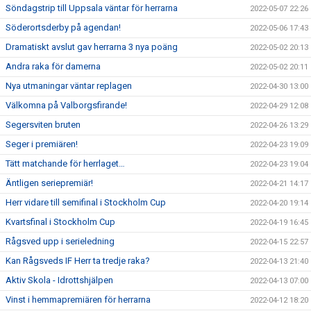
Söndagstrip till Uppsala väntar för herrarna
2022-05-07 22:26
Söderortsderby på agendan!
2022-05-06 17:43
Dramatiskt avslut gav herrarna 3 nya poäng
2022-05-02 20:13
Andra raka för damerna
2022-05-02 20:11
Nya utmaningar väntar replagen
2022-04-30 13:00
Välkomna på Valborgsfirande!
2022-04-29 12:08
Segersviten bruten
2022-04-26 13:29
Seger i premiären!
2022-04-23 19:09
Tätt matchande för herrlaget…
2022-04-23 19:04
Äntligen seriepremiär!
2022-04-21 14:17
Herr vidare till semifinal i Stockholm Cup
2022-04-20 19:14
Kvartsfinal i Stockholm Cup
2022-04-19 16:45
Rågsved upp i serieledning
2022-04-15 22:57
Kan Rågsveds IF Herr ta tredje raka?
2022-04-13 21:40
Aktiv Skola - Idrottshjälpen
2022-04-13 07:00
Vinst i hemmapremiären för herrarna
2022-04-12 18:20