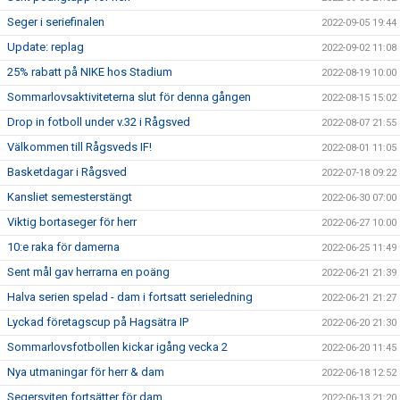
Seger i seriefinalen
2022-09-05 19:44
Update: replag
2022-09-02 11:08
25% rabatt på NIKE hos Stadium
2022-08-19 10:00
Sommarlovsaktiviteterna slut för denna gången
2022-08-15 15:02
Drop in fotboll under v.32 i Rågsved
2022-08-07 21:55
Välkommen till Rågsveds IF!
2022-08-01 11:05
Basketdagar i Rågsved
2022-07-18 09:22
Kansliet semesterstängt
2022-06-30 07:00
Viktig bortaseger för herr
2022-06-27 10:00
10:e raka för damerna
2022-06-25 11:49
Sent mål gav herrarna en poäng
2022-06-21 21:39
Halva serien spelad - dam i fortsatt serieledning
2022-06-21 21:27
Lyckad företagscup på Hagsätra IP
2022-06-20 21:30
Sommarlovsfotbollen kickar igång vecka 2
2022-06-20 11:45
Nya utmaningar för herr & dam
2022-06-18 12:52
Segersviten fortsätter för dam
2022-06-13 21:20