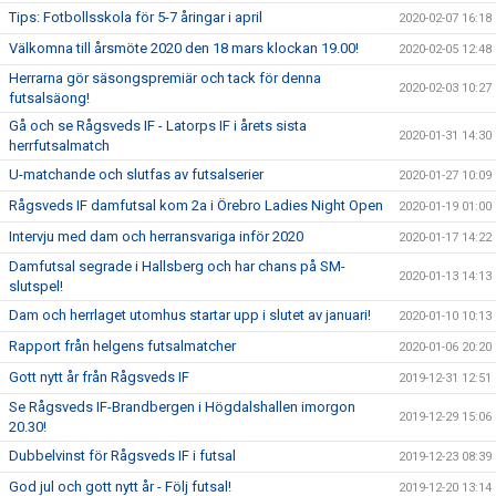
Tips: Fotbollsskola för 5-7 åringar i april
2020-02-07 16:18
Välkomna till årsmöte 2020 den 18 mars klockan 19.00!
2020-02-05 12:48
Herrarna gör säsongspremiär och tack för denna
2020-02-03 10:27
futsalsäong!
Gå och se Rågsveds IF - Latorps IF i årets sista
2020-01-31 14:30
herrfutsalmatch
U-matchande och slutfas av futsalserier
2020-01-27 10:09
Rågsveds IF damfutsal kom 2a i Örebro Ladies Night Open
2020-01-19 01:00
Intervju med dam och herransvariga inför 2020
2020-01-17 14:22
Damfutsal segrade i Hallsberg och har chans på SM-
2020-01-13 14:13
slutspel!
Dam och herrlaget utomhus startar upp i slutet av januari!
2020-01-10 10:13
Rapport från helgens futsalmatcher
2020-01-06 20:20
Gott nytt år från Rågsveds IF
2019-12-31 12:51
Se Rågsveds IF-Brandbergen i Högdalshallen imorgon
2019-12-29 15:06
20.30!
Dubbelvinst för Rågsveds IF i futsal
2019-12-23 08:39
God jul och gott nytt år - Följ futsal!
2019-12-20 13:14