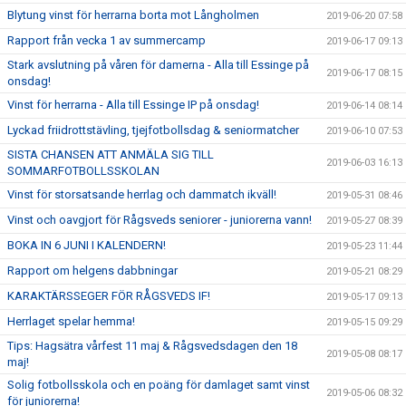
Blytung vinst för herrarna borta mot Långholmen
2019-06-20 07:58
Rapport från vecka 1 av summercamp
2019-06-17 09:13
Stark avslutning på våren för damerna - Alla till Essinge på
2019-06-17 08:15
onsdag!
Vinst för herrarna - Alla till Essinge IP på onsdag!
2019-06-14 08:14
Lyckad friidrottstävling, tjejfotbollsdag & seniormatcher
2019-06-10 07:53
SISTA CHANSEN ATT ANMÄLA SIG TILL
2019-06-03 16:13
SOMMARFOTBOLLSSKOLAN
Vinst för storsatsande herrlag och dammatch ikväll!
2019-05-31 08:46
Vinst och oavgjort för Rågsveds seniorer - juniorerna vann!
2019-05-27 08:39
BOKA IN 6 JUNI I KALENDERN!
2019-05-23 11:44
Rapport om helgens dabbningar
2019-05-21 08:29
KARAKTÄRSSEGER FÖR RÅGSVEDS IF!
2019-05-17 09:13
Herrlaget spelar hemma!
2019-05-15 09:29
Tips: Hagsätra vårfest 11 maj & Rågsvedsdagen den 18
2019-05-08 08:17
maj!
Solig fotbollsskola och en poäng för damlaget samt vinst
2019-05-06 08:32
för juniorerna!