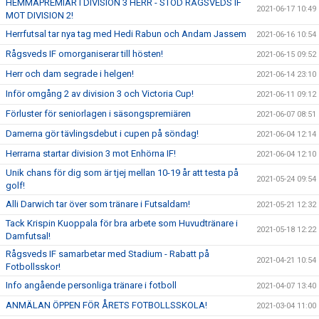
HEMMAPREMIÄR I DIVISION 3 HERR - STÖD RÅGSVEDS IF
2021-06-17 10:49
MOT DIVISION 2!
Herrfutsal tar nya tag med Hedi Rabun och Andam Jassem
2021-06-16 10:54
Rågsveds IF omorganiserar till hösten!
2021-06-15 09:52
Herr och dam segrade i helgen!
2021-06-14 23:10
Inför omgång 2 av division 3 och Victoria Cup!
2021-06-11 09:12
Förluster för seniorlagen i säsongspremiären
2021-06-07 08:51
Damerna gör tävlingsdebut i cupen på söndag!
2021-06-04 12:14
Herrarna startar division 3 mot Enhörna IF!
2021-06-04 12:10
Unik chans för dig som är tjej mellan 10-19 år att testa på
2021-05-24 09:54
golf!
Alli Darwich tar över som tränare i Futsaldam!
2021-05-21 12:32
Tack Krispin Kuoppala för bra arbete som Huvudtränare i
2021-05-18 12:22
Damfutsal!
Rågsveds IF samarbetar med Stadium - Rabatt på
2021-04-21 10:54
Fotbollsskor!
Info angående personliga tränare i fotboll
2021-04-07 13:40
ANMÄLAN ÖPPEN FÖR ÅRETS FOTBOLLSSKOLA!
2021-03-04 11:00