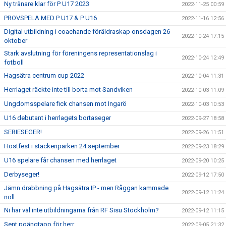
Ny tränare klar för P U17 2023
2022-11-25 00:59
PROVSPELA MED P U17 & P U16
2022-11-16 12:56
Digital utbildning i coachande föräldraskap onsdagen 26
2022-10-24 17:15
oktober
Stark avslutning för föreningens representationslag i
2022-10-24 12:49
fotboll
Hagsätra centrum cup 2022
2022-10-04 11:31
Herrlaget räckte inte till borta mot Sandviken
2022-10-03 11:09
Ungdomsspelare fick chansen mot Ingarö
2022-10-03 10:53
U16 debutant i herrlagets bortaseger
2022-09-27 18:58
SERIESEGER!
2022-09-26 11:51
Höstfest i stackenparken 24 september
2022-09-23 18:29
U16 spelare får chansen med herrlaget
2022-09-20 10:25
Derbyseger!
2022-09-12 17:50
Jämn drabbning på Hagsätra IP - men Råggan kammade
2022-09-12 11:24
noll
Ni har väl inte utbildningarna från RF Sisu Stockholm?
2022-09-12 11:15
Sent poängtapp för herr
2022-09-05 21:32