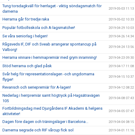
Tung torsdagkväll för herrlaget - viktig söndagsmatch för
2019-05-03 11:13
damerna
Herrarna går för tredje raka
2019-05-02 10:33
Populär fotbollsskola och A-lagsmatcher!
2019-04-29 10:03
Se våra seniorlag i helgen!
2019-04-26 14:34
Rågsveds IF, DIF och Sveab arrangerar spontancup på
2019-04-24 13:56
Valborg!
Herrarna vinnare i hemmapremiär med grym inramning!
2019-04-23 09:30
Stöd herrarna och glad påsk
2019-04-17 11:08
Svår helg för representationslagen -och ungdomarna
2019-04-15 10:37
flyger!
Revansch och seriepremiär för A-lagen!
2019-04-12 08:22
Nederlag i herrpremiär samt högtryck på Hagsätravägen
2019-04-08 07:43
105
Fortbildningsdag med Djurgårdens IF Akademi & helgens
2019-04-05 07:47
aktiviteter!
Dagen före dagen och träningsläger i Barcelona...
2019-04-04 08:15
Damerna segrade och RIF vårcup fick sol
2019-04-01 11:16