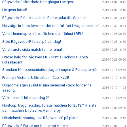
Rågsveds IF skördade framgångar i helgen!
2019-11-04 10:15
Helgens futsal!
2019-11-02 12:10
Rågsveds IF önskar Jahem Burke lycka till i Spanien!
2019-10-31 13:12
Halvvägs in i höstlovet har det varit full fart i Hagsätrahallen!
2019-10-30 10:44
Vinst i hemmapremiären för herr och förlust i RFL!
2019-10-28 08:39
Stöd Rågsveds IF futsal på söndag!
2019-10-25 16:50
Vinst i årets sista match för herrarna!
2019-10-25 16:49
Otrolig helg för Rågsveds IF - Grattis Flickor U13 och
2019-10-21 09:20
Futsallagen!
Storslam för representationslagen i cupen & Futsalpremiär
2019-10-18 09:35
Premiär i Victoria & Stockholm Cup ikväll!
2019-10-17 16:50
Ungdomslagen avslutar sina seriespel - tack för denna
2019-10-17 11:03
säsong!
Välkomna till höstcup dag 2!
2019-10-11 09:49
Höstcup, trygghetsdag, första matchen för 2013/14, sista
2019-10-07 09:40
dammatchen & futsal vs Hammarby
Händelserik söndag - se Rågsveds IF på plats!
2019-10-04 12:19
Rågsveds IF Futsal ser framemot vintern!
2019-10-01 11:04