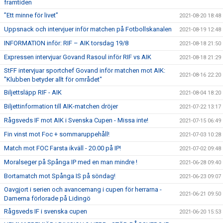
framtiden
”Ett minne för livet”
2021-08-20 18:48
Uppsnack och intervjuer inför matchen på Fotbollskanalen
2021-08-19 12:48
INFORMATION inför: RIF – AIK torsdag 19/8
2021-08-18 21:50
Expressen intervjuar Govand Rasoul inför RIF vs AIK
2021-08-18 21:29
StFF intervjuar sportchef Govand inför matchen mot AIK:
2021-08-16 22:20
"Klubben betyder allt för området"
Biljettsläpp RIF - AIK
2021-08-04 18:20
Biljettinformation till AIK-matchen dröjer
2021-07-22 13:17
Rågsveds IF mot AIK i Svenska Cupen - Missa inte!
2021-07-15 06:49
Fin vinst mot Foc + sommaruppehåll!
2021-07-03 10:28
Match mot FOC Farsta ikväll - 20.00 på IP!
2021-07-02 09:48
Moralseger på Spånga IP med en man mindre !
2021-06-28 09:40
Bortamatch mot Spånga IS på söndag!
2021-06-23 09:07
Oavgjort i serien och avancemang i cupen för herrarna -
2021-06-21 09:50
Damerna förlorade på Lidingö
Rågsveds IF i svenska cupen
2021-06-20 15:53