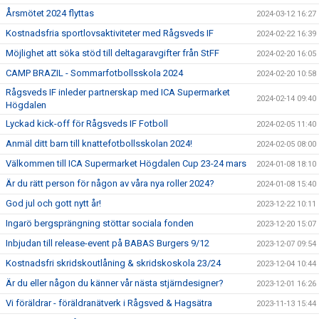
Årsmötet 2024 flyttas
2024-03-12 16:27
Kostnadsfria sportlovsaktiviteter med Rågsveds IF
2024-02-22 16:39
Möjlighet att söka stöd till deltagaravgifter från StFF
2024-02-20 16:05
CAMP BRAZIL - Sommarfotbollsskola 2024
2024-02-20 10:58
Rågsveds IF inleder partnerskap med ICA Supermarket
2024-02-14 09:40
Högdalen
Lyckad kick-off för Rågsveds IF Fotboll
2024-02-05 11:40
Anmäl ditt barn till knattefotbollsskolan 2024!
2024-02-05 08:00
Välkommen till ICA Supermarket Högdalen Cup 23-24 mars
2024-01-08 18:10
Är du rätt person för någon av våra nya roller 2024?
2024-01-08 15:40
God jul och gott nytt år!
2023-12-22 10:11
Ingarö bergsprängning stöttar sociala fonden
2023-12-20 15:07
Inbjudan till release-event på BABAS Burgers 9/12
2023-12-07 09:54
Kostnadsfri skridskoutlåning & skridskoskola 23/24
2023-12-04 10:44
Är du eller någon du känner vår nästa stjärndesigner?
2023-12-01 16:26
Vi föräldrar - föräldranätverk i Rågsved & Hagsätra
2023-11-13 15:44