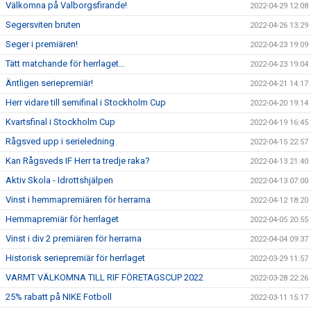
Välkomna på Valborgsfirande!
2022-04-29 12:08
Segersviten bruten
2022-04-26 13:29
Seger i premiären!
2022-04-23 19:09
Tätt matchande för herrlaget…
2022-04-23 19:04
Äntligen seriepremiär!
2022-04-21 14:17
Herr vidare till semifinal i Stockholm Cup
2022-04-20 19:14
Kvartsfinal i Stockholm Cup
2022-04-19 16:45
Rågsved upp i serieledning
2022-04-15 22:57
Kan Rågsveds IF Herr ta tredje raka?
2022-04-13 21:40
Aktiv Skola - Idrottshjälpen
2022-04-13 07:00
Vinst i hemmapremiären för herrarna
2022-04-12 18:20
Hemmapremiär för herrlaget
2022-04-05 20:55
Vinst i div 2 premiären för herrarna
2022-04-04 09:37
Historisk seriepremiär för herrlaget
2022-03-29 11:57
VARMT VÄLKOMNA TILL RIF FÖRETAGSCUP 2022
2022-03-28 22:26
25% rabatt på NIKE Fotboll
2022-03-11 15:17