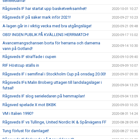
serieledarna!
Rågsveds IF har startat upp basketverksamhet!
2020-10-01 10:27
Rågsveds IF på säker mark inför 2021!
2020-09-27 10:23
A-lagen går in i viktig vecka med bra utgångsläge!
2020-09-21 09:48
OBS! INGEN PUBLIK PÅ KVÄLLENS HERRMATCH!
2020-09-17 15:02
Avancemangschansen borta för herrarna och damerna
2020-09-14 10:30
vann på Gotland!
Rågsveds IF straffade i cupen
2020-09-10 09:40
RIF Höstcup ställs in
2020-09-09 10:07
Rågsveds IF i semifinal i Stockholm Cup på onsdag 20.00!
2020-09-07 09:30
Rågsveds IFs Malin Broberg uttagen till landslagsläger i
2020-09-04 13:29
futsal!
Rågsveds IF slog serieledaren på hemmaplan!
2020-09-04 13:09
Rågsved spelade X mot BKBK
2020-09-03 10:25
VM i Italien 1990?
2020-08-31 14:24
Rågsveds IF vs Tullinge, United Nordic IK & Spårvägens FF
2020-08-28 09:49
Tung förlust för damlaget!
2020-08-27 10:45