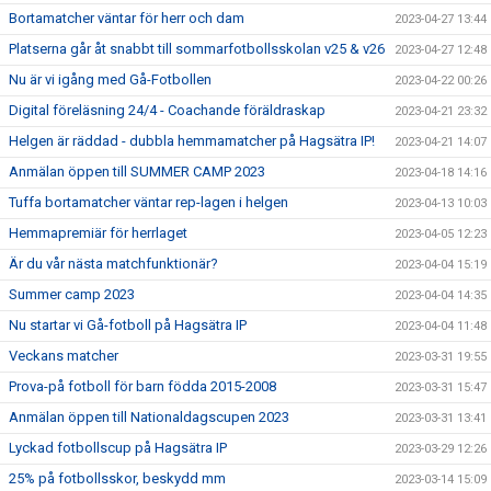
Bortamatcher väntar för herr och dam
2023-04-27 13:44
Platserna går åt snabbt till sommarfotbollsskolan v25 & v26
2023-04-27 12:48
Nu är vi igång med Gå-Fotbollen
2023-04-22 00:26
Digital föreläsning 24/4 - Coachande föräldraskap
2023-04-21 23:32
Helgen är räddad - dubbla hemmamatcher på Hagsätra IP!
2023-04-21 14:07
Anmälan öppen till SUMMER CAMP 2023
2023-04-18 14:16
Tuffa bortamatcher väntar rep-lagen i helgen
2023-04-13 10:03
Hemmapremiär för herrlaget
2023-04-05 12:23
Är du vår nästa matchfunktionär?
2023-04-04 15:19
Summer camp 2023
2023-04-04 14:35
Nu startar vi Gå-fotboll på Hagsätra IP
2023-04-04 11:48
Veckans matcher
2023-03-31 19:55
Prova-på fotboll för barn födda 2015-2008
2023-03-31 15:47
Anmälan öppen till Nationaldagscupen 2023
2023-03-31 13:41
Lyckad fotbollscup på Hagsätra IP
2023-03-29 12:26
25% på fotbollsskor, beskydd mm
2023-03-14 15:09