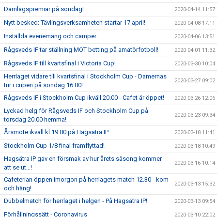
Damlagspremiär på söndag!
2020-04-14 11:57
Nytt besked: Tävlingsverksamheten startar 17 april!
2020-04-08 17:11
Inställda evenemang och camper
2020-04-06 13:51
Rågsveds IF tar ställning MOT betting på amatörfotboll!
2020-04-01 11:32
Rågsveds IF till kvartsfinal i Victoria Cup!
2020-03-30 10:04
Herrlaget vidare till kvartsfinal i Stockholm Cup - Damernas
2020-03-27 09:02
tur i cupen på söndag 16.00!
Rågsveds IF i Stockholm Cup ikväll 20.00 - Cafet är öppet!
2020-03-26 12:06
Lyckad helg för Rågsveds IF och Stockholm Cup på
2020-03-23 09:34
torsdag 20.00 hemma!
Årsmöte ikväll kl.19:00 på Hagsätra IP
2020-03-18 11:41
Stockholm Cup 1/8 final framflyttad!
2020-03-18 10:49
Hagsätra IP gav en försmak av hur årets säsong kommer
2020-03-16 10:14
att se ut...!
Cafeterian öppen imorgon på herrlagets match 12.30 - kom
2020-03-13 15:32
och häng!
Dubbelmatch för herrlaget i helgen - På Hagsätra IP!
2020-03-13 09:54
Förhållningssätt - Coronavirus
2020-03-10 22:02