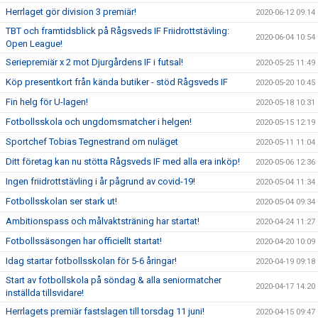
Herrlaget gör division 3 premiär!
2020-06-12 09:14
TBT och framtidsblick på Rågsveds IF Friidrottstävling:
2020-06-04 10:54
Open League!
Seriepremiär x 2 mot Djurgårdens IF i futsal!
2020-05-25 11:49
Köp presentkort från kända butiker - stöd Rågsveds IF
2020-05-20 10:45
Fin helg för U-lagen!
2020-05-18 10:31
Fotbollsskola och ungdomsmatcher i helgen!
2020-05-15 12:19
Sportchef Tobias Tegnestrand om nuläget
2020-05-11 11:04
Ditt företag kan nu stötta Rågsveds IF med alla era inköp!
2020-05-06 12:36
Ingen friidrottstävling i år pågrund av covid-19!
2020-05-04 11:34
Fotbollsskolan ser stark ut!
2020-05-04 09:34
Ambitionspass och målvaktsträning har startat!
2020-04-24 11:27
Fotbollssäsongen har officiellt startat!
2020-04-20 10:09
Idag startar fotbollsskolan för 5-6 åringar!
2020-04-19 09:18
Start av fotbollskola på söndag & alla seniormatcher
2020-04-17 14:20
inställda tillsvidare!
Herrlagets premiär fastslagen till torsdag 11 juni!
2020-04-15 09:47