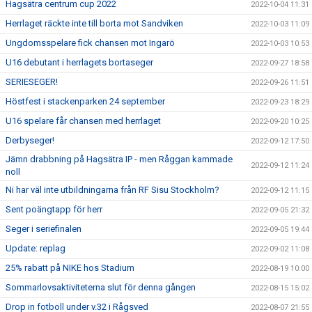
Hagsätra centrum cup 2022
2022-10-04 11:31
Herrlaget räckte inte till borta mot Sandviken
2022-10-03 11:09
Ungdomsspelare fick chansen mot Ingarö
2022-10-03 10:53
U16 debutant i herrlagets bortaseger
2022-09-27 18:58
SERIESEGER!
2022-09-26 11:51
Höstfest i stackenparken 24 september
2022-09-23 18:29
U16 spelare får chansen med herrlaget
2022-09-20 10:25
Derbyseger!
2022-09-12 17:50
Jämn drabbning på Hagsätra IP - men Råggan kammade
2022-09-12 11:24
noll
Ni har väl inte utbildningarna från RF Sisu Stockholm?
2022-09-12 11:15
Sent poängtapp för herr
2022-09-05 21:32
Seger i seriefinalen
2022-09-05 19:44
Update: replag
2022-09-02 11:08
25% rabatt på NIKE hos Stadium
2022-08-19 10:00
Sommarlovsaktiviteterna slut för denna gången
2022-08-15 15:02
Drop in fotboll under v.32 i Rågsved
2022-08-07 21:55