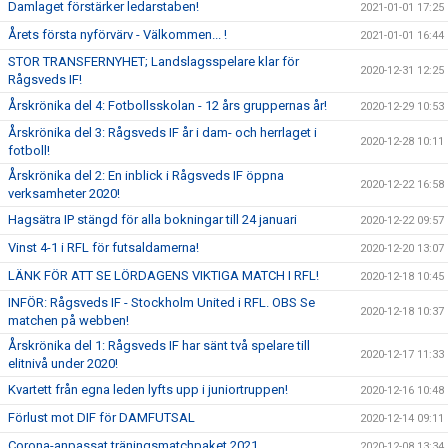
Damlaget förstärker ledarstaben!
2021-01-01 17:25
Årets första nyförvärv - Välkommen... !
2021-01-01 16:44
STOR TRANSFERNYHET; Landslagsspelare klar för
2020-12-31 12:25
Rågsveds IF!
Årskrönika del 4: Fotbollsskolan - 12 års gruppernas år!
2020-12-29 10:53
Årskrönika del 3: Rågsveds IF år i dam- och herrlaget i
2020-12-28 10:11
fotboll!
Årskrönika del 2: En inblick i Rågsveds IF öppna
2020-12-22 16:58
verksamheter 2020!
Hagsätra IP stängd för alla bokningar till 24 januari
2020-12-22 09:57
Vinst 4-1 i RFL för futsaldamerna!
2020-12-20 13:07
LÄNK FÖR ATT SE LÖRDAGENS VIKTIGA MATCH I RFL!
2020-12-18 10:45
INFÖR: Rågsveds IF - Stockholm United i RFL. OBS Se
2020-12-18 10:37
matchen på webben!
Årskrönika del 1: Rågsveds IF har sänt två spelare till
2020-12-17 11:33
elitnivå under 2020!
Kvartett från egna leden lyfts upp i juniortruppen!
2020-12-16 10:48
Förlust mot DIF för DAMFUTSAL
2020-12-14 09:11
Corona-anpassat träningsmatchpaket 2021
2020-12-08 13:34