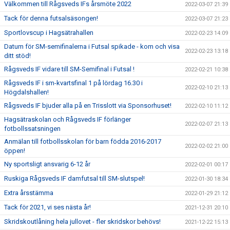
Välkommen till Rågsveds IFs årsmöte 2022
2022-03-07 21:39
Tack för denna futsalsäsongen!
2022-03-07 21:23
Sportlovscup i Hagsätrahallen
2022-02-23 14:09
Datum för SM-semifinalerna i Futsal spikade - kom och visa
2022-02-23 13:18
ditt stöd!
Rågsveds IF vidare till SM-Semifinal i Futsal !
2022-02-21 10:38
Rågsveds IF i sm-kvartsfinal 1 på lördag 16.30 i
2022-02-10 21:13
Högdalshallen!
Rågsveds IF bjuder alla på en Trisslott via Sponsorhuset!
2022-02-10 11:12
Hagsätraskolan och Rågsveds IF förlänger
2022-02-07 21:13
fotbollssatsningen
Anmälan till fotbollsskolan för barn födda 2016-2017
2022-02-02 21:00
öppen!
Ny sportsligt ansvarig 6-12 år
2022-02-01 00:17
Ruskiga Rågsveds IF damfutsal till SM-slutspel!
2022-01-30 18:34
Extra årsstämma
2022-01-29 21:12
Tack för 2021, vi ses nästa år!
2021-12-31 20:10
Skridskoutlåning hela jullovet - fler skridskor behövs!
2021-12-22 15:13