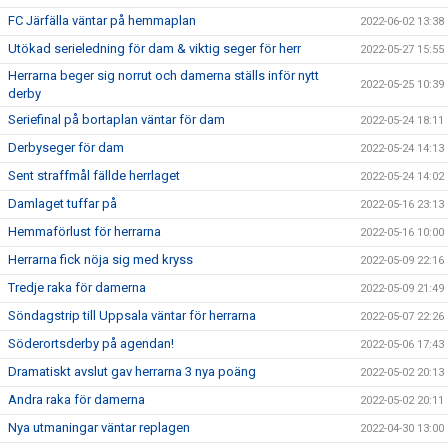
FC Järfälla väntar på hemmaplan
2022-06-02 13:38
Utökad serieledning för dam & viktig seger för herr
2022-05-27 15:55
Herrarna beger sig norrut och damerna ställs inför nytt
2022-05-25 10:39
derby
Seriefinal på bortaplan väntar för dam
2022-05-24 18:11
Derbyseger för dam
2022-05-24 14:13
Sent straffmål fällde herrlaget
2022-05-24 14:02
Damlaget tuffar på
2022-05-16 23:13
Hemmaförlust för herrarna
2022-05-16 10:00
Herrarna fick nöja sig med kryss
2022-05-09 22:16
Tredje raka för damerna
2022-05-09 21:49
Söndagstrip till Uppsala väntar för herrarna
2022-05-07 22:26
Söderortsderby på agendan!
2022-05-06 17:43
Dramatiskt avslut gav herrarna 3 nya poäng
2022-05-02 20:13
Andra raka för damerna
2022-05-02 20:11
Nya utmaningar väntar replagen
2022-04-30 13:00