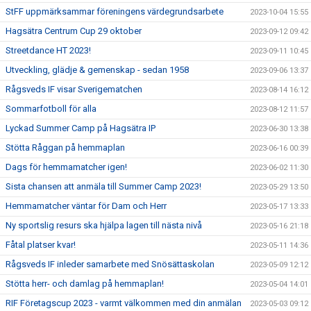
StFF uppmärksammar föreningens värdegrundsarbete
2023-10-04 15:55
Hagsätra Centrum Cup 29 oktober
2023-09-12 09:42
Streetdance HT 2023!
2023-09-11 10:45
Utveckling, glädje & gemenskap - sedan 1958
2023-09-06 13:37
Rågsveds IF visar Sverigematchen
2023-08-14 16:12
Sommarfotboll för alla
2023-08-12 11:57
Lyckad Summer Camp på Hagsätra IP
2023-06-30 13:38
Stötta Råggan på hemmaplan
2023-06-16 00:39
Dags för hemmamatcher igen!
2023-06-02 11:30
Sista chansen att anmäla till Summer Camp 2023!
2023-05-29 13:50
Hemmamatcher väntar för Dam och Herr
2023-05-17 13:33
Ny sportslig resurs ska hjälpa lagen till nästa nivå
2023-05-16 21:18
Fåtal platser kvar!
2023-05-11 14:36
Rågsveds IF inleder samarbete med Snösättaskolan
2023-05-09 12:12
Stötta herr- och damlag på hemmaplan!
2023-05-04 14:01
RIF Företagscup 2023 - varmt välkommen med din anmälan
2023-05-03 09:12