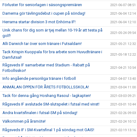
Förluster för seniorlagen i säsongspremiären
2021-06-07 08:51
Damerna gör tävlingsdebut i cupen på söndag!
2021-06-04 12:14
Herrarna startar division 3 mot Enhörna IF!
2021-06-04 12:10
Unik chans för dig som är tjej mellan 10-19 år att testa på
2021-05-24 09:54
golf!
Alli Darwich tar över som tränare i Futsaldam!
2021-05-21 12:32
Tack Krispin Kuoppala för bra arbete som Huvudtränare i
2021-05-18 12:22
Damfutsal!
Rågsveds IF samarbetar med Stadium - Rabatt på
2021-04-21 10:54
Fotbollsskor!
Info angående personliga tränare i fotboll
2021-04-07 13:40
ANMÄLAN ÖPPEN FÖR ÅRETS FOTBOLLSSKOLA!
2021-03-04 11:00
Tack för denna gång Hoshang Rasoul - lagkapten!
2021-03-03 09:21
Rågsveds IF avslutade SM-slutspelet i futsal med vinst!
2021-03-01 10:44
Andra kvartsfinalen i futsal-SM på söndag!
2021-02-26 09:03
Välkommen på årsmöte!
2021-02-24 10:12
Rågsveds IF i SM-Kvartsfinal 1 på söndag mot GAIS!
2021-02-19 13:16