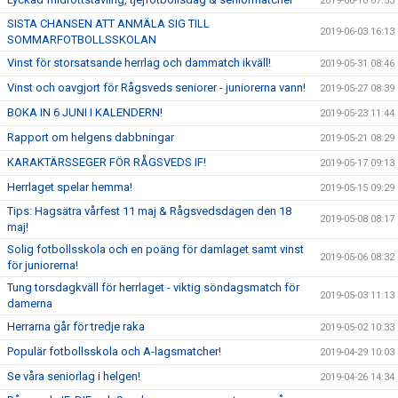
2019-06-10 07:53
SISTA CHANSEN ATT ANMÄLA SIG TILL
2019-06-03 16:13
SOMMARFOTBOLLSSKOLAN
Vinst för storsatsande herrlag och dammatch ikväll!
2019-05-31 08:46
Vinst och oavgjort för Rågsveds seniorer - juniorerna vann!
2019-05-27 08:39
BOKA IN 6 JUNI I KALENDERN!
2019-05-23 11:44
Rapport om helgens dabbningar
2019-05-21 08:29
KARAKTÄRSSEGER FÖR RÅGSVEDS IF!
2019-05-17 09:13
Herrlaget spelar hemma!
2019-05-15 09:29
Tips: Hagsätra vårfest 11 maj & Rågsvedsdagen den 18
2019-05-08 08:17
maj!
Solig fotbollsskola och en poäng för damlaget samt vinst
2019-05-06 08:32
för juniorerna!
Tung torsdagkväll för herrlaget - viktig söndagsmatch för
2019-05-03 11:13
damerna
Herrarna går för tredje raka
2019-05-02 10:33
Populär fotbollsskola och A-lagsmatcher!
2019-04-29 10:03
Se våra seniorlag i helgen!
2019-04-26 14:34