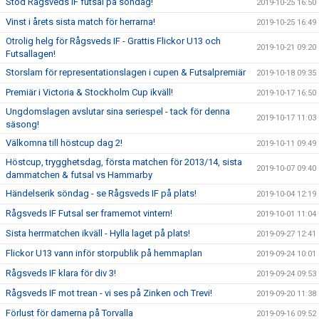
Stöd Rågsveds IF futsal på söndag!
2019-10-25 16:50
Vinst i årets sista match för herrarna!
2019-10-25 16:49
Otrolig helg för Rågsveds IF - Grattis Flickor U13 och
2019-10-21 09:20
Futsallagen!
Storslam för representationslagen i cupen & Futsalpremiär
2019-10-18 09:35
Premiär i Victoria & Stockholm Cup ikväll!
2019-10-17 16:50
Ungdomslagen avslutar sina seriespel - tack för denna
2019-10-17 11:03
säsong!
Välkomna till höstcup dag 2!
2019-10-11 09:49
Höstcup, trygghetsdag, första matchen för 2013/14, sista
2019-10-07 09:40
dammatchen & futsal vs Hammarby
Händelserik söndag - se Rågsveds IF på plats!
2019-10-04 12:19
Rågsveds IF Futsal ser framemot vintern!
2019-10-01 11:04
Sista herrmatchen ikväll - Hylla laget på plats!
2019-09-27 12:41
Flickor U13 vann inför storpublik på hemmaplan
2019-09-24 10:01
Rågsveds IF klara för div 3!
2019-09-24 09:53
Rågsveds IF mot trean - vi ses på Zinken och Trevi!
2019-09-20 11:38
Förlust för damerna på Torvalla
2019-09-16 09:52