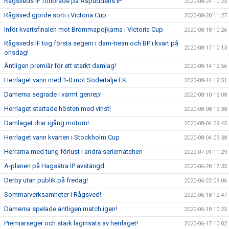
Rågsveds IF förlorade på Aspuddens IP
2020-08-24 10:25
Rågsved gjorde sorti i Victoria Cup
2020-08-20 11:27
Inför kvartsfinalen mot Brommapojkarna i Victoria Cup
2020-08-18 10:26
Rågsveds IF tog första segern i dam-trean och BP i kvart på
2020-08-17 10:13
onsdag!
Äntligen premiär för ett starkt damlag!
2020-08-14 12:56
Herrlaget vann med 1-0 mot Södertälje FK
2020-08-14 12:51
Damerna segrade i varmt genrep!
2020-08-10 13:08
Herrlaget startade hösten med vinst!
2020-08-08 19:38
Damlaget drar igång motorn!
2020-08-04 09:45
Herrlaget vann kvarten i Stockholm Cup
2020-08-04 09:38
Herrarna med tung förlust i andra seriematchen
2020-07-01 11:29
A-planen på Hagsätra IP avstängd
2020-06-28 17:35
Derby utan publik på fredag!
2020-06-22 09:06
Sommarverksamheter i Rågsved!
2020-06-18 12:47
Damerna spelade äntligen match igen!
2020-06-18 10:25
Premiärseger och stark laginsats av herrlaget!
2020-06-17 10:02