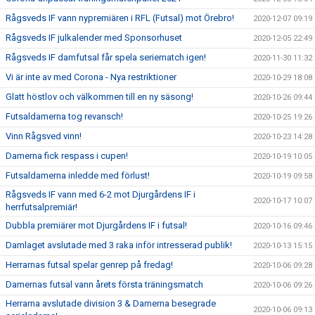
Rågsveds IF vann nypremiären i RFL (Futsal) mot Örebro!
2020-12-07 09:19
Rågsveds IF julkalender med Sponsorhuset
2020-12-05 22:49
Rågsveds IF damfutsal får spela seriematch igen!
2020-11-30 11:32
Vi är inte av med Corona - Nya restriktioner
2020-10-29 18:08
Glatt höstlov och välkommen till en ny säsong!
2020-10-26 09:44
Futsaldamerna tog revansch!
2020-10-25 19:26
Vinn Rågsved vinn!
2020-10-23 14:28
Damerna fick respass i cupen!
2020-10-19 10:05
Futsaldamerna inledde med förlust!
2020-10-19 09:58
Rågsveds IF vann med 6-2 mot Djurgårdens IF i
2020-10-17 10:07
herrfutsalpremiär!
Dubbla premiärer mot Djurgårdens IF i futsal!
2020-10-16 09:46
Damlaget avslutade med 3 raka inför intresserad publik!
2020-10-13 15:15
Herrarnas futsal spelar genrep på fredag!
2020-10-06 09:28
Damernas futsal vann årets första träningsmatch
2020-10-06 09:26
Herrarna avslutade division 3 & Damerna besegrade
2020-10-06 09:13