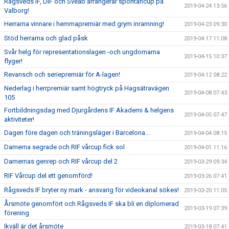
Rågsveds IF, DIF och Sveab arrangerar spontancup på
2019-04-24 13:56
Valborg!
Herrarna vinnare i hemmapremiär med grym inramning!
2019-04-23 09:30
Stöd herrarna och glad påsk
2019-04-17 11:08
Svår helg för representationslagen -och ungdomarna
2019-04-15 10:37
flyger!
Revansch och seriepremiär för A-lagen!
2019-04-12 08:22
Nederlag i herrpremiär samt högtryck på Hagsätravägen
2019-04-08 07:43
105
Fortbildningsdag med Djurgårdens IF Akademi & helgens
2019-04-05 07:47
aktiviteter!
Dagen före dagen och träningsläger i Barcelona...
2019-04-04 08:15
Damerna segrade och RIF vårcup fick sol
2019-04-01 11:16
Damernas genrep och RIF vårcup del 2
2019-03-29 09:34
RIF Vårcup del ett genomförd!
2019-03-26 07:41
Rågsveds IF bryter ny mark - ansvarig för videokanal sökes!
2019-03-20 11:05
Årsmöte genomfört och Rågsveds IF ska bli en diplomerad
2019-03-19 07:39
förening
Ikväll är det årsmöte
2019-03-18 07:41