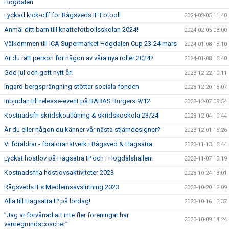
Högdalen
Lyckad kick-off för Rågsveds IF Fotboll
2024-02-05 11:40
Anmäl ditt barn till knattefotbollsskolan 2024!
2024-02-05 08:00
Välkommen till ICA Supermarket Högdalen Cup 23-24 mars
2024-01-08 18:10
Är du rätt person för någon av våra nya roller 2024?
2024-01-08 15:40
God jul och gott nytt år!
2023-12-22 10:11
Ingarö bergsprängning stöttar sociala fonden
2023-12-20 15:07
Inbjudan till release-event på BABAS Burgers 9/12
2023-12-07 09:54
Kostnadsfri skridskoutlåning & skridskoskola 23/24
2023-12-04 10:44
Är du eller någon du känner vår nästa stjärndesigner?
2023-12-01 16:26
Vi föräldrar - föräldranätverk i Rågsved & Hagsätra
2023-11-13 15:44
Lyckat höstlov på Hagsätra IP och i Högdalshallen!
2023-11-07 13:19
Kostnadsfria höstlovsaktiviteter 2023
2023-10-24 13:01
Rågsveds IFs Medlemsavslutning 2023
2023-10-20 12:09
Alla till Hagsätra IP på lördag!
2023-10-16 13:37
”Jag är förvånad att inte fler föreningar har
2023-10-09 14:24
värdegrundscoacher”