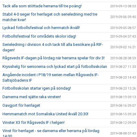
Tack alla som stöttade herrarna till tre poäng!
2019-09-13 08:53
Stabil 4-0 seger för herrlaget och serieledning med tre
2019-09-06 09:40
matcher kvar!
Lyckad fotbollsfestival och herrmatch ikväll!
2019-09-05 08:57
Fotbollsfestival för områdets skolor idag!
2019-09-04 07:43
Serieledning i division 4 och tack till alla besökare på RIF-
2019-09-02 16:21
dagen!
Rågsveds IF-dagen på lördag när herrarna spelar för div 3!
2019-08-28 08:59
Krysshelg för seniorerna och lyckad start på fotbollsskolan
2019-08-27 11:33
Angående incident i P18/19 serien mellan Rågsveds IF-
2019-08-23 14:43
Saltsjöbadens IF
Fotbollsskolan startar igen på söndag!
2019-08-23 13:26
Damerna med sjätte raka vinsten!
2019-08-19 09:13
Oavgjort för herrlaget
2019-08-16 09:07
Hemmamatch mot Somaliska United ikväll 20.30!
2019-08-15 09:24
Vinster X3 för Rågsveds IF i helgen!
2019-08-12 09:09
Vinst för herrlaget - se damerna eller herrarna på lördag
2019-08-08 07:43
14.00