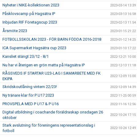
Nyheter i NIKE-kollektionen 2023
2023-03-14 13:39
Påsklovscamp på Hagsätra IP
2023-03-13 16:58
Inbjudan RIF Företagscup 2023
2023-02-13 11:54
Årsmöte 2023
2023-01-15 21:22
FOTBOLLSSKOLAN 2023 - FÖR BARN FÖDDA 2016-2018
2023-01-12 14:25
ICA Supermarket Hagsätra cup 2023
2023-01-10 17:22
Kansliet stängt 23/12 - 8/1
2022-12-21 10:00
Nu har vi återigen en grön matta på Hagsätra IP
2022-12-13 11:18
RÅGSVEDS IF STARTAR U23-LAG I SAMARBETE MED FK
2022-12-09 15:00
EKIPA
Skridskoutlåning vintern 22/23!
2022-12-09 14:39
Ny tränare klar för P U17 2023
2022-11-25 00:59
PROVSPELA MED P U17 & P U16
2022-11-16 12:56
Digital utbildning i coachande föräldraskap onsdagen 26
2022-10-24 17:15
oktober
Stark avslutning för föreningens representationslag i
2022-10-24 12:49
fotboll