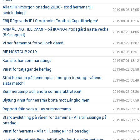
Alla till IP imorgon onsdag 20.30 - stöd herrarna till
2019-08-06 12:05
serieledning!
Följ Rågsveds IF i Stockholm Football Cup till helgen!
2019-08-01 15:16
ANMÄL DIG TILL CAMP - på IKANO-Fritidsgård nästa vecka
2019-07-29 14:05
(5-9 augusti)
Vi ser framemot fotboll och dans!
2019-07-29 11:07
RIF HÖSTCUP 2019
2019-07-03 12:51
Kansliet har sommarstängt
2019-07-01 13:12
Vinst för tätjagande herrlag
2019-06-28 08:58
Stöd herrarna på hemmaplan imorgon torsdag - vårens
2019-06-26 08:48
sista match!
Summercamp och andra sommaraktiviteter!
2019-06-26 08:36
Blytung vinst för herrarna borta mot Långholmen
2019-06-20 07:58
Rapport från vecka 1 av summercamp
2019-06-17 09:13
Stark avslutning på våren för damerna - Alla till Essinge på
2019-06-17 08:15
onsdag!
Vinst för herrarna - Alla till Essinge IP på onsdag!
2019-06-14 08:14
Lyckad friidrottstävling, tjejfotbollsdag & seniormatcher