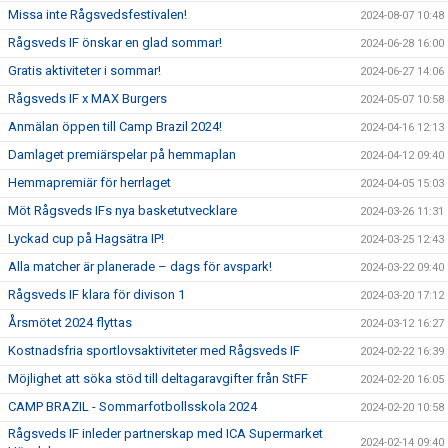
Missa inte Rågsvedsfestivalen!
2024-08-07 10:48
Rågsveds IF önskar en glad sommar!
2024-06-28 16:00
Gratis aktiviteter i sommar!
2024-06-27 14:06
Rågsveds IF x MAX Burgers
2024-05-07 10:58
Anmälan öppen till Camp Brazil 2024!
2024-04-16 12:13
Damlaget premiärspelar på hemmaplan
2024-04-12 09:40
Hemmapremiär för herrlaget
2024-04-05 15:03
Möt Rågsveds IFs nya basketutvecklare
2024-03-26 11:31
Lyckad cup på Hagsätra IP!
2024-03-25 12:43
Alla matcher är planerade – dags för avspark!
2024-03-22 09:40
Rågsveds IF klara för divison 1
2024-03-20 17:12
Årsmötet 2024 flyttas
2024-03-12 16:27
Kostnadsfria sportlovsaktiviteter med Rågsveds IF
2024-02-22 16:39
Möjlighet att söka stöd till deltagaravgifter från StFF
2024-02-20 16:05
CAMP BRAZIL - Sommarfotbollsskola 2024
2024-02-20 10:58
Rågsveds IF inleder partnerskap med ICA Supermarket
2024-02-14 09:40