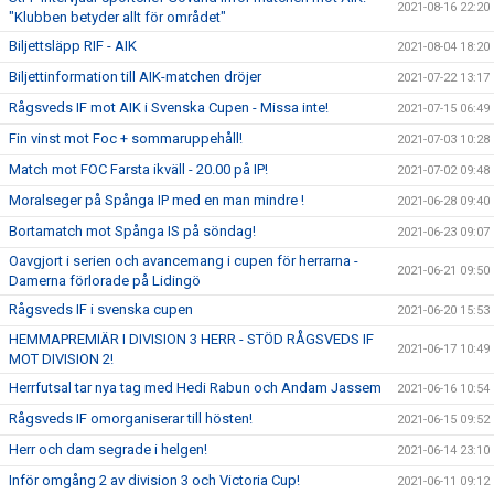
2021-08-16 22:20
"Klubben betyder allt för området"
Biljettsläpp RIF - AIK
2021-08-04 18:20
Biljettinformation till AIK-matchen dröjer
2021-07-22 13:17
Rågsveds IF mot AIK i Svenska Cupen - Missa inte!
2021-07-15 06:49
Fin vinst mot Foc + sommaruppehåll!
2021-07-03 10:28
Match mot FOC Farsta ikväll - 20.00 på IP!
2021-07-02 09:48
Moralseger på Spånga IP med en man mindre !
2021-06-28 09:40
Bortamatch mot Spånga IS på söndag!
2021-06-23 09:07
Oavgjort i serien och avancemang i cupen för herrarna -
2021-06-21 09:50
Damerna förlorade på Lidingö
Rågsveds IF i svenska cupen
2021-06-20 15:53
HEMMAPREMIÄR I DIVISION 3 HERR - STÖD RÅGSVEDS IF
2021-06-17 10:49
MOT DIVISION 2!
Herrfutsal tar nya tag med Hedi Rabun och Andam Jassem
2021-06-16 10:54
Rågsveds IF omorganiserar till hösten!
2021-06-15 09:52
Herr och dam segrade i helgen!
2021-06-14 23:10
Inför omgång 2 av division 3 och Victoria Cup!
2021-06-11 09:12