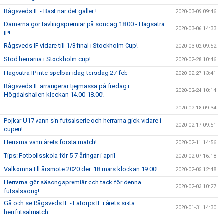
Rågsveds IF - Bäst när det gäller !
2020-03-09 09:46
Damerna gör tävlingspremiär på söndag 18.00 - Hagsätra
2020-03-06 14:33
IP!
Rågsveds IF vidare till 1/8 final i Stockholm Cup!
2020-03-02 09:52
Stöd herrarna i Stockholm cup!
2020-02-28 10:46
Hagsätra IP inte spelbar idag torsdag 27 feb
2020-02-27 13:41
Rågsveds IF arrangerar tjejmässa på fredag i
2020-02-24 10:14
Högdalshallen klockan 14.00-18.00!
2020-02-18 09:34
Pojkar U17 vann sin futsalserie och herrarna gick vidare i
2020-02-17 09:51
cupen!
Herrarna vann årets första match!
2020-02-11 14:56
Tips: Fotbollsskola för 5-7 åringar i april
2020-02-07 16:18
Välkomna till årsmöte 2020 den 18 mars klockan 19.00!
2020-02-05 12:48
Herrarna gör säsongspremiär och tack för denna
2020-02-03 10:27
futsalsäong!
Gå och se Rågsveds IF - Latorps IF i årets sista
2020-01-31 14:30
herrfutsalmatch