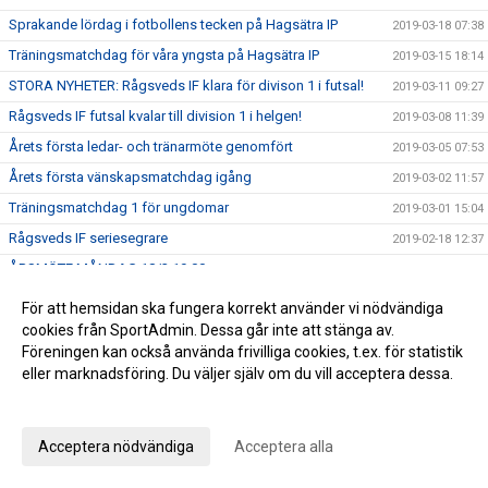
Sprakande lördag i fotbollens tecken på Hagsätra IP
2019-03-18 07:38
Träningsmatchdag för våra yngsta på Hagsätra IP
2019-03-15 18:14
STORA NYHETER: Rågsveds IF klara för divison 1 i futsal!
2019-03-11 09:27
Rågsveds IF futsal kvalar till division 1 i helgen!
2019-03-08 11:39
Årets första ledar- och tränarmöte genomfört
2019-03-05 07:53
Årets första vänskapsmatchdag igång
2019-03-02 11:57
Träningsmatchdag 1 för ungdomar
2019-03-01 15:04
Rågsveds IF seriesegrare
2019-02-18 12:37
ÅRSMÖTE MÅNDAG 18/3 19.00
2019-02-12 10:57
Dubbeltia i Fisksätra!
2019-02-12 07:13
För att hemsidan ska fungera korrekt använder vi nödvändiga
Futsalherr spelar för serieseger och kvalplats ikväll -
cookies från SportAdmin. Dessa går inte att stänga av.
2019-02-08 13:34
Futsaldam avslutar säsongen på söndag
Föreningen kan också använda frivilliga cookies, t.ex. för statistik
eller marknadsföring. Du väljer själv om du vill acceptera dessa.
Nya framgångar i futsal
2019-02-04 07:23
Anpassa dina val
Fredagsrapport och helgens futsal
2019-02-01 10:50
En vinst och en förlust i helgens seniorspel
2019-01-28 10:58
Acceptera nödvändiga
Acceptera alla
Helgens matcher
2019-01-25 10:45