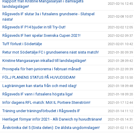
Rapport från Kristine Mangasaryan i damlagets
2021-02-16 12:45
landslagsläger!
Rågsveds IF slutar 3a i futsalens grundserie - Slutspel
2021-02-08 10:07
nästa!
Rågsveds IF P14 bjuder in till Try-Out!
2021-02-02 12:05
Rågsveds IF herr spelar Svenska Cupen 2021!
2021-02-02 09:37
Tuff förlust i Södertälje
2021-02-01 10:42
Retur mot Södertälje FC i grundseriens näst sista match!
2021-01-30 09:39
Kristine Mangasaryan inkallad till landslagsläger!
2021-01-28 09:42
Provspela för herr-juniorerna i februari månad!
2021-01-22 09:39
FÖLJ PLANENS STATUS PÅ HUVUDSIDAN!
2021-01-20 15:50
Lagträningen kan starta från och med idag!
2021-01-18 09:48
Rågsveds IF vann i futsalens högsta liga!
2021-01-18 09:20
Inför dagens RFL-match: Möt IL Portiere Stenström!
2021-01-17 12:44
Träning under träningsförbudet i Rågsveds IF
2021-01-14 11:12
Herrlaget förnyar inför 2021 - Alli Darwich ny huvudtränare!
2021-01-05 14:31
Årskrönika del 5 (Sista delen): De äldsta ungdomslagen!
2021-01-02 11:42