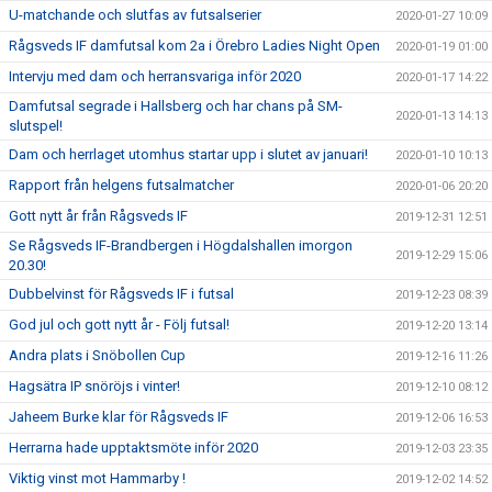
U-matchande och slutfas av futsalserier
2020-01-27 10:09
Rågsveds IF damfutsal kom 2a i Örebro Ladies Night Open
2020-01-19 01:00
Intervju med dam och herransvariga inför 2020
2020-01-17 14:22
Damfutsal segrade i Hallsberg och har chans på SM-
2020-01-13 14:13
slutspel!
Dam och herrlaget utomhus startar upp i slutet av januari!
2020-01-10 10:13
Rapport från helgens futsalmatcher
2020-01-06 20:20
Gott nytt år från Rågsveds IF
2019-12-31 12:51
Se Rågsveds IF-Brandbergen i Högdalshallen imorgon
2019-12-29 15:06
20.30!
Dubbelvinst för Rågsveds IF i futsal
2019-12-23 08:39
God jul och gott nytt år - Följ futsal!
2019-12-20 13:14
Andra plats i Snöbollen Cup
2019-12-16 11:26
Hagsätra IP snöröjs i vinter!
2019-12-10 08:12
Jaheem Burke klar för Rågsveds IF
2019-12-06 16:53
Herrarna hade upptaktsmöte inför 2020
2019-12-03 23:35
Viktig vinst mot Hammarby !
2019-12-02 14:52