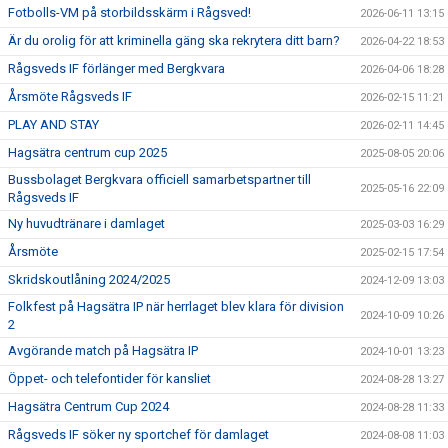
Fotbolls-VM på storbildsskärm i Rågsved!
2026-06-11 13:15
Är du orolig för att kriminella gäng ska rekrytera ditt barn?
2026-04-22 18:53
Rågsveds IF förlänger med Bergkvara
2026-04-06 18:28
Årsmöte Rågsveds IF
2026-02-15 11:21
PLAY AND STAY
2026-02-11 14:45
Hagsätra centrum cup 2025
2025-08-05 20:06
Bussbolaget Bergkvara officiell samarbetspartner till
2025-05-16 22:09
Rågsveds IF
Ny huvudtränare i damlaget
2025-03-03 16:29
Årsmöte
2025-02-15 17:54
Skridskoutlåning 2024/2025
2024-12-09 13:03
Folkfest på Hagsätra IP när herrlaget blev klara för division
2024-10-09 10:26
2
Avgörande match på Hagsätra IP
2024-10-01 13:23
Öppet- och telefontider för kansliet
2024-08-28 13:27
Hagsätra Centrum Cup 2024
2024-08-28 11:33
Rågsveds IF söker ny sportchef för damlaget
2024-08-08 11:03