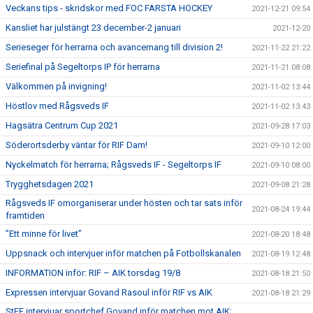
Veckans tips - skridskor med FOC FARSTA HOCKEY
2021-12-21 09:54
Kansliet har julstängt 23 december-2 januari
2021-12-20
Serieseger för herrarna och avancemang till division 2!
2021-11-22 21:22
Seriefinal på Segeltorps IP för herrarna
2021-11-21 08:08
Välkommen på invigning!
2021-11-02 13:44
Höstlov med Rågsveds IF
2021-11-02 13:43
Hagsätra Centrum Cup 2021
2021-09-28 17:03
Söderortsderby väntar för RIF Dam!
2021-09-10 12:00
Nyckelmatch för herrarna; Rågsveds IF - Segeltorps IF
2021-09-10 08:00
Trygghetsdagen 2021
2021-09-08 21:28
Rågsveds IF omorganiserar under hösten och tar sats inför
2021-08-24 19:44
framtiden
”Ett minne för livet”
2021-08-20 18:48
Uppsnack och intervjuer inför matchen på Fotbollskanalen
2021-08-19 12:48
INFORMATION inför: RIF – AIK torsdag 19/8
2021-08-18 21:50
Expressen intervjuar Govand Rasoul inför RIF vs AIK
2021-08-18 21:29
StFF intervjuar sportchef Govand inför matchen mot AIK: