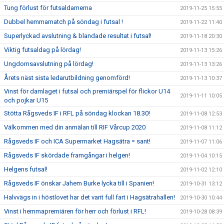
Tung förlust för futsaldamerna
2019-11-25 15:55
Dubbel hemmamatch på söndag i futsal !
2019-11-22 11:40
Superlyckad avslutning & blandade resultat i futsal!
2019-11-18 20:30
Viktig futsaldag på lördag!
2019-11-13 15:26
Ungdomsavslutning på lördag!
2019-11-13 13:26
Årets näst sista ledarutbildning genomförd!
2019-11-13 10:37
Vinst för damlaget i futsal och premiärspel för flickor U14
2019-11-11 10:05
och pojkar U15
Stötta Rågsveds IF i RFL på söndag klockan 18.30!
2019-11-08 12:53
Välkommen med din anmälan till RIF Vårcup 2020
2019-11-08 11:12
Rågsveds IF och ICA Supermarket Hagsätra = sant!
2019-11-07 11:06
Rågsveds IF skördade framgångar i helgen!
2019-11-04 10:15
Helgens futsal!
2019-11-02 12:10
Rågsveds IF önskar Jahem Burke lycka till i Spanien!
2019-10-31 13:12
Halvvägs in i höstlovet har det varit full fart i Hagsätrahallen!
2019-10-30 10:44
Vinst i hemmapremiären för herr och förlust i RFL!
2019-10-28 08:39