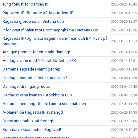
Tung förlust för damlaget!
2020-08-27 10:45
Rågsveds IF förlorade på Aspuddens IP
2020-08-24 10:25
Rågsved gjorde sorti i Victoria Cup
2020-08-20 11:27
Inför kvartsfinalen mot Brommapojkarna i Victoria Cup
2020-08-18 10:26
Rågsveds IF tog första segern i dam-trean och BP i kvart på
2020-08-17 10:13
onsdag!
Äntligen premiär för ett starkt damlag!
2020-08-14 12:56
Herrlaget vann med 1-0 mot Södertälje FK
2020-08-14 12:51
Damerna segrade i varmt genrep!
2020-08-10 13:08
Herrlaget startade hösten med vinst!
2020-08-08 19:38
Damlaget drar igång motorn!
2020-08-04 09:45
Herrlaget vann kvarten i Stockholm Cup
2020-08-04 09:38
Herrarna med tung förlust i andra seriematchen
2020-07-01 11:29
A-planen på Hagsätra IP avstängd
2020-06-28 17:35
Derby utan publik på fredag!
2020-06-22 09:06
Sommarverksamheter i Rågsved!
2020-06-18 12:47