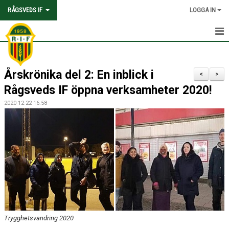
RÅGSVEDS IF
LOGGA IN
HEM
Årskrönika del 2: En inblick i
KONTAKT
<
>
Rågsveds IF öppna verksamheter 2020!
OM FÖRENINGEN
2020-12-22 16:58
AVGIFTER
TRYGGHET OCH VÄRDEGRUND
KNATTEFOTBOLLSSKOLA
PARTNERSKAP & SPONSRING
SKOLSAMARBETEN
Trygghetsvandring 2020
SOCIAL HÅLLBARHET