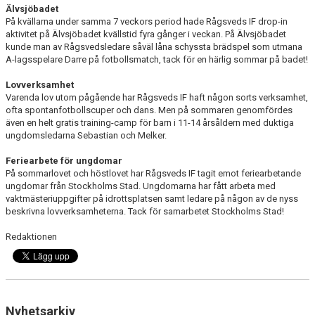
Älvsjöbadet
På kvällarna under samma 7 veckors period hade Rågsveds IF drop-in
aktivitet på Älvsjöbadet kvällstid fyra gånger i veckan. På Älvsjöbadet
kunde man av Rågsvedsledare såväl låna schyssta brädspel som utmana
A-lagsspelare Darre på fotbollsmatch, tack för en härlig sommar på badet!
Lovverksamhet
Varenda lov utom pågående har Rågsveds IF haft någon sorts verksamhet,
ofta spontanfotbollscuper och dans. Men på sommaren genomfördes
även en helt gratis training-camp för barn i 11-14 årsåldern med duktiga
ungdomsledarna Sebastian och Melker.
Feriearbete för ungdomar
På sommarlovet och höstlovet har Rågsveds IF tagit emot feriearbetande
ungdomar från Stockholms Stad. Ungdomarna har fått arbeta med
vaktmästeriuppgifter på idrottsplatsen samt ledare på någon av de nyss
beskrivna lovverksamheterna. Tack för samarbetet Stockholms Stad!
Redaktionen
Nyhetsarkiv