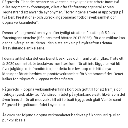
Rågsveds IF har det senaste halvdecenniet tydligt riktat arbete inom två
olika segment av föreningen, vilket ofta får föreningsgeneral Tobias
TRÄNINGSKLÄDER
Tegnestrand att använda synonymen; "föreningens arbete är uppbyggt på
två ben; Prestations- och utvecklingsbaserad fotbollsverksamhet och
öppna verksamheter".
RÅGSVEDS IF I MEDIA
Dessa två segment/ben styrs efter tydligt utsatta mål satta på 5 år av
FONDER
föreningens styrelse (från och med hösten 2017-2022), för den nyfikne kan
denna 5 års plan studeras i den sista artikeln på nyårsafton i denna
årsavslutande artikelserie.
I denna artikel ska det ena benet beskrivas och framförallt hyllas. Trots ett
år 2020 som inte bör beskrivas mer i textform för att inte lägga en våt filt
över julglädje och framtidstro, har detta ben levt upp och hittat nya
lösningar för att bedriva en positiv verksamhet för Vantörsområdet. Benet
kallas för
Rågsveds IF öppna verksamheter!
Rågsveds IF öppna verksamheter finns kort och gott till för att främja och
förhöja fysisk aktivitet i Vantörsområdet på nytänkande sätt, likväl som det
även finns till för att medverka till ett fortsatt tryggt och glatt Vantör samt
Rågsved-Hagsätraområdet i synnerhet.
År 2020 har följande öppna verksamheter bedrivits på kontinuerlig- eller
punktvisbasis.