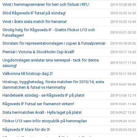
Vinst i hemmapremiären för herr och förlust i RFL!
2019-10-28 08:39
Stöd Rågsveds IF futsal på söndag!
2019-10-25 16:50
Vinst i årets sista match för herrarna!
2019-10-25 16:49
Otrolig helg för Rågsveds IF - Grattis Flickor U13 och
2019-10-21 09:20
Futsallagen!
Storslam för representationslagen i cupen & Futsalpremiär
2019-10-18 09:35
Premiär i Victoria & Stockholm Cup ikväll!
2019-10-17 16:50
Ungdomslagen avslutar sina seriespel - tack för denna
2019-10-17 11:03
säsong!
Välkomna till höstcup dag 2!
2019-10-11 09:49
Höstcup, trygghetsdag, första matchen för 2013/14, sista
2019-10-07 09:40
dammatchen & futsal vs Hammarby
Händelserik söndag - se Rågsveds IF på plats!
2019-10-04 12:19
Rågsveds IF Futsal ser framemot vintern!
2019-10-01 11:04
Sista herrmatchen ikväll - Hylla laget på plats!
2019-09-27 12:41
Flickor U13 vann inför storpublik på hemmaplan
2019-09-24 10:01
Rågsveds IF klara för div 3!
2019-09-24 09:53