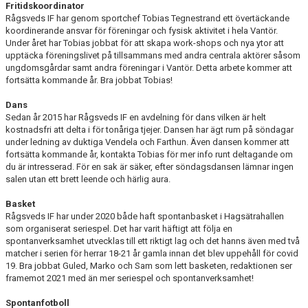
Fritidskoordinator
Rågsveds IF har genom sportchef Tobias Tegnestrand ett övertäckande
koordinerande ansvar för föreningar och fysisk aktivitet i hela Vantör.
Under året har Tobias jobbat för att skapa work-shops och nya ytor att
upptäcka föreningslivet på tillsammans med andra centrala aktörer såsom
ungdomsgårdar samt andra föreningar i Vantör. Detta arbete kommer att
fortsätta kommande år. Bra jobbat Tobias!
Dans
Sedan år 2015 har Rågsveds IF en avdelning för dans vilken är helt
kostnadsfri att delta i för tonåriga tjejer. Dansen har ägt rum på söndagar
under ledning av duktiga Vendela och Farthun. Även dansen kommer att
fortsätta kommande år, kontakta Tobias för mer info runt deltagande om
du är intresserad. För en sak är säker, efter söndagsdansen lämnar ingen
salen utan ett brett leende och härlig aura.
Basket
Rågsveds IF har under 2020 både haft spontanbasket i Hagsätrahallen
som organiserat seriespel. Det har varit häftigt att följa en
spontanverksamhet utvecklas till ett riktigt lag och det hanns även med två
matcher i serien för herrar 18-21 år gamla innan det blev uppehåll för covid
19. Bra jobbat Guled, Marko och Sam som lett basketen, redaktionen ser
framemot 2021 med än mer seriespel och spontanverksamhet!
Spontanfotboll