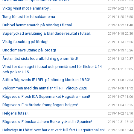
2019-12-03 23:35
Viktig vinst mot Hammarby !
2019-12-02 14:52
Tung förlust för futsaldamerna
2019-11-25 15:55
Dubbel hemmamatch på söndag i futsal !
2019-11-22 11:40
Superlyckad avslutning & blandade resultat i futsal!
2019-11-18 20:30
Viktig futsaldag på lördag!
2019-11-13 15:26
Ungdomsavslutning på lördag!
2019-11-13 13:26
Årets näst sista ledarutbildning genomförd!
2019-11-13 10:37
Vinst för damlaget i futsal och premiärspel för flickor U14
2019-11-11 10:05
och pojkar U15
Stötta Rågsveds IF i RFL på söndag klockan 18.30!
2019-11-08 12:53
Välkommen med din anmälan till RIF Vårcup 2020
2019-11-08 11:12
Rågsveds IF och ICA Supermarket Hagsätra = sant!
2019-11-07 11:06
Rågsveds IF skördade framgångar i helgen!
2019-11-04 10:15
Helgens futsal!
2019-11-02 12:10
Rågsveds IF önskar Jahem Burke lycka till i Spanien!
2019-10-31 13:12
Halvvägs in i höstlovet har det varit full fart i Hagsätrahallen!
2019-10-30 10:44