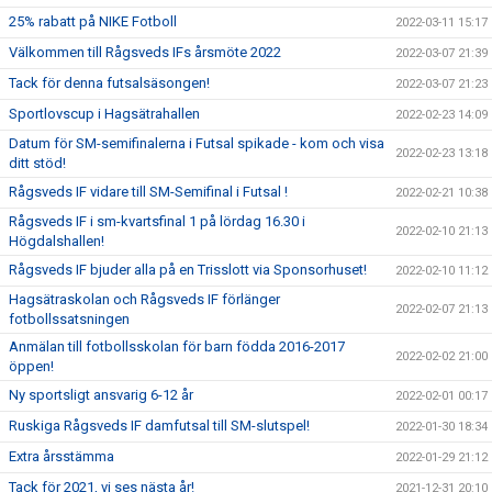
25% rabatt på NIKE Fotboll
2022-03-11 15:17
Välkommen till Rågsveds IFs årsmöte 2022
2022-03-07 21:39
Tack för denna futsalsäsongen!
2022-03-07 21:23
Sportlovscup i Hagsätrahallen
2022-02-23 14:09
Datum för SM-semifinalerna i Futsal spikade - kom och visa
2022-02-23 13:18
ditt stöd!
Rågsveds IF vidare till SM-Semifinal i Futsal !
2022-02-21 10:38
Rågsveds IF i sm-kvartsfinal 1 på lördag 16.30 i
2022-02-10 21:13
Högdalshallen!
Rågsveds IF bjuder alla på en Trisslott via Sponsorhuset!
2022-02-10 11:12
Hagsätraskolan och Rågsveds IF förlänger
2022-02-07 21:13
fotbollssatsningen
Anmälan till fotbollsskolan för barn födda 2016-2017
2022-02-02 21:00
öppen!
Ny sportsligt ansvarig 6-12 år
2022-02-01 00:17
Ruskiga Rågsveds IF damfutsal till SM-slutspel!
2022-01-30 18:34
Extra årsstämma
2022-01-29 21:12
Tack för 2021, vi ses nästa år!
2021-12-31 20:10