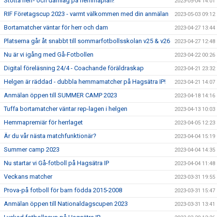
Stötta herr- och damlag på hemmaplan!
2023-05-04 14:01
RIF Företagscup 2023 - varmt välkommen med din anmälan
2023-05-03 09:12
Bortamatcher väntar för herr och dam
2023-04-27 13:44
Platserna går åt snabbt till sommarfotbollsskolan v25 & v26
2023-04-27 12:48
Nu är vi igång med Gå-Fotbollen
2023-04-22 00:26
Digital föreläsning 24/4 - Coachande föräldraskap
2023-04-21 23:32
Helgen är räddad - dubbla hemmamatcher på Hagsätra IP!
2023-04-21 14:07
Anmälan öppen till SUMMER CAMP 2023
2023-04-18 14:16
Tuffa bortamatcher väntar rep-lagen i helgen
2023-04-13 10:03
Hemmapremiär för herrlaget
2023-04-05 12:23
Är du vår nästa matchfunktionär?
2023-04-04 15:19
Summer camp 2023
2023-04-04 14:35
Nu startar vi Gå-fotboll på Hagsätra IP
2023-04-04 11:48
Veckans matcher
2023-03-31 19:55
Prova-på fotboll för barn födda 2015-2008
2023-03-31 15:47
Anmälan öppen till Nationaldagscupen 2023
2023-03-31 13:41