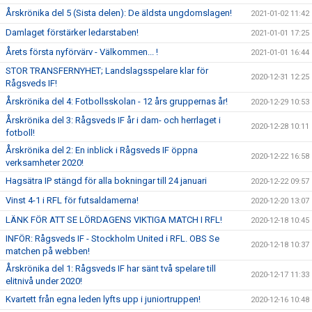
Årskrönika del 5 (Sista delen): De äldsta ungdomslagen!
2021-01-02 11:42
Damlaget förstärker ledarstaben!
2021-01-01 17:25
Årets första nyförvärv - Välkommen... !
2021-01-01 16:44
STOR TRANSFERNYHET; Landslagsspelare klar för
2020-12-31 12:25
Rågsveds IF!
Årskrönika del 4: Fotbollsskolan - 12 års gruppernas år!
2020-12-29 10:53
Årskrönika del 3: Rågsveds IF år i dam- och herrlaget i
2020-12-28 10:11
fotboll!
Årskrönika del 2: En inblick i Rågsveds IF öppna
2020-12-22 16:58
verksamheter 2020!
Hagsätra IP stängd för alla bokningar till 24 januari
2020-12-22 09:57
Vinst 4-1 i RFL för futsaldamerna!
2020-12-20 13:07
LÄNK FÖR ATT SE LÖRDAGENS VIKTIGA MATCH I RFL!
2020-12-18 10:45
INFÖR: Rågsveds IF - Stockholm United i RFL. OBS Se
2020-12-18 10:37
matchen på webben!
Årskrönika del 1: Rågsveds IF har sänt två spelare till
2020-12-17 11:33
elitnivå under 2020!
Kvartett från egna leden lyfts upp i juniortruppen!
2020-12-16 10:48