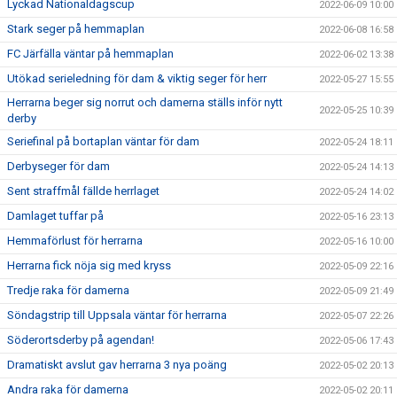
Lyckad Nationaldagscup
2022-06-09 10:00
Stark seger på hemmaplan
2022-06-08 16:58
FC Järfälla väntar på hemmaplan
2022-06-02 13:38
Utökad serieledning för dam & viktig seger för herr
2022-05-27 15:55
Herrarna beger sig norrut och damerna ställs inför nytt
2022-05-25 10:39
derby
Seriefinal på bortaplan väntar för dam
2022-05-24 18:11
Derbyseger för dam
2022-05-24 14:13
Sent straffmål fällde herrlaget
2022-05-24 14:02
Damlaget tuffar på
2022-05-16 23:13
Hemmaförlust för herrarna
2022-05-16 10:00
Herrarna fick nöja sig med kryss
2022-05-09 22:16
Tredje raka för damerna
2022-05-09 21:49
Söndagstrip till Uppsala väntar för herrarna
2022-05-07 22:26
Söderortsderby på agendan!
2022-05-06 17:43
Dramatiskt avslut gav herrarna 3 nya poäng
2022-05-02 20:13
Andra raka för damerna
2022-05-02 20:11