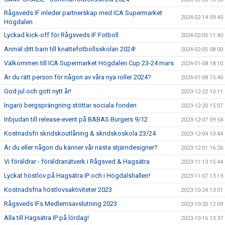
Rågsveds IF inleder partnerskap med ICA Supermarket
2024-02-14 09:40
Högdalen
Lyckad kick-off för Rågsveds IF Fotboll
2024-02-05 11:40
Anmäl ditt barn till knattefotbollsskolan 2024!
2024-02-05 08:00
Välkommen till ICA Supermarket Högdalen Cup 23-24 mars
2024-01-08 18:10
Är du rätt person för någon av våra nya roller 2024?
2024-01-08 15:40
God jul och gott nytt år!
2023-12-22 10:11
Ingarö bergsprängning stöttar sociala fonden
2023-12-20 15:07
Inbjudan till release-event på BABAS Burgers 9/12
2023-12-07 09:54
Kostnadsfri skridskoutlåning & skridskoskola 23/24
2023-12-04 10:44
Är du eller någon du känner vår nästa stjärndesigner?
2023-12-01 16:26
Vi föräldrar - föräldranätverk i Rågsved & Hagsätra
2023-11-13 15:44
Lyckat höstlov på Hagsätra IP och i Högdalshallen!
2023-11-07 13:19
Kostnadsfria höstlovsaktiviteter 2023
2023-10-24 13:01
Rågsveds IFs Medlemsavslutning 2023
2023-10-20 12:09
Alla till Hagsätra IP på lördag!
2023-10-16 13:37