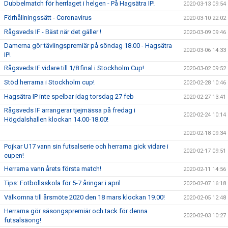
Dubbelmatch för herrlaget i helgen - På Hagsätra IP!
2020-03-13 09:54
Förhållningssätt - Coronavirus
2020-03-10 22:02
Rågsveds IF - Bäst när det gäller !
2020-03-09 09:46
Damerna gör tävlingspremiär på söndag 18.00 - Hagsätra
2020-03-06 14:33
IP!
Rågsveds IF vidare till 1/8 final i Stockholm Cup!
2020-03-02 09:52
Stöd herrarna i Stockholm cup!
2020-02-28 10:46
Hagsätra IP inte spelbar idag torsdag 27 feb
2020-02-27 13:41
Rågsveds IF arrangerar tjejmässa på fredag i
2020-02-24 10:14
Högdalshallen klockan 14.00-18.00!
2020-02-18 09:34
Pojkar U17 vann sin futsalserie och herrarna gick vidare i
2020-02-17 09:51
cupen!
Herrarna vann årets första match!
2020-02-11 14:56
Tips: Fotbollsskola för 5-7 åringar i april
2020-02-07 16:18
Välkomna till årsmöte 2020 den 18 mars klockan 19.00!
2020-02-05 12:48
Herrarna gör säsongspremiär och tack för denna
2020-02-03 10:27
futsalsäong!