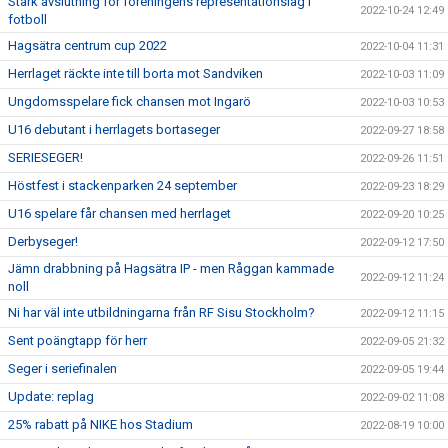
Stark avslutning för föreningens representationslag i
2022-10-24 12:49
fotboll
Hagsätra centrum cup 2022
2022-10-04 11:31
Herrlaget räckte inte till borta mot Sandviken
2022-10-03 11:09
Ungdomsspelare fick chansen mot Ingarö
2022-10-03 10:53
U16 debutant i herrlagets bortaseger
2022-09-27 18:58
SERIESEGER!
2022-09-26 11:51
Höstfest i stackenparken 24 september
2022-09-23 18:29
U16 spelare får chansen med herrlaget
2022-09-20 10:25
Derbyseger!
2022-09-12 17:50
Jämn drabbning på Hagsätra IP - men Råggan kammade
2022-09-12 11:24
noll
Ni har väl inte utbildningarna från RF Sisu Stockholm?
2022-09-12 11:15
Sent poängtapp för herr
2022-09-05 21:32
Seger i seriefinalen
2022-09-05 19:44
Update: replag
2022-09-02 11:08
25% rabatt på NIKE hos Stadium
2022-08-19 10:00