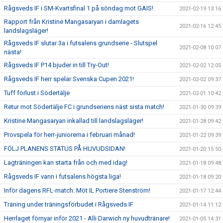
Rågsveds IF i SM-Kvartsfinal 1 på söndag mot GAIS!
2021-02-19 13:16
Rapport från Kristine Mangasaryan i damlagets
2021-02-16 12:45
landslagsläger!
Rågsveds IF slutar 3a i futsalens grundserie - Slutspel
2021-02-08 10:07
nästa!
Rågsveds IF P14 bjuder in till Try-Out!
2021-02-02 12:05
Rågsveds IF herr spelar Svenska Cupen 2021!
2021-02-02 09:37
Tuff förlust i Södertälje
2021-02-01 10:42
Retur mot Södertälje FC i grundseriens näst sista match!
2021-01-30 09:39
Kristine Mangasaryan inkallad till landslagsläger!
2021-01-28 09:42
Provspela för herr-juniorerna i februari månad!
2021-01-22 09:39
FÖLJ PLANENS STATUS PÅ HUVUDSIDAN!
2021-01-20 15:50
Lagträningen kan starta från och med idag!
2021-01-18 09:48
Rågsveds IF vann i futsalens högsta liga!
2021-01-18 09:20
Inför dagens RFL-match: Möt IL Portiere Stenström!
2021-01-17 12:44
Träning under träningsförbudet i Rågsveds IF
2021-01-14 11:12
Herrlaget förnyar inför 2021 - Alli Darwich ny huvudtränare!
2021-01-05 14:31