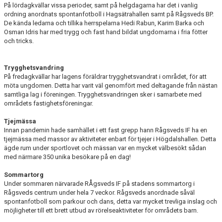
På lördagkvällar vissa perioder, samt på helgdagarna har det i vanlig
ordning anordnats spontanfotboll i Hagsätrahallen samt på Rågsveds BP.
De kända ledarna och tillika herrspelarna Hedi Rabun, Karim Barka och
Osman Idris har med trygg och fast hand bildat ungdomarna i fria fötter
och tricks.
Trygghetsvandring
På fredagkvällar har lagens föräldrar trygghetsvandrat i området, för att
möta ungdomen. Detta har varit väl genomfört med deltagande från nästan
samtliga lag i föreningen. Trygghetsvandringen sker i samarbete med
områdets fastighetsföreningar.
Tjejmässa
Innan pandemin hade samhället i ett fast grepp hann Rågsveds IF ha en
tjejmässa med massor av aktiviteter enbart för tjejer i Högdalshallen. Detta
ägde rum under sportlovet och mässan var en mycket välbesökt sådan
med närmare 350 unika besökare på en dag!
Sommartorg
Under sommaren närvarade RÅgsveds IF på stadens sommartorg i
Rågsveds centrum under hela 7 veckor. Rågsveds anordnade såväl
spontanfotboll som parkour och dans, detta var mycket trevliga inslag och
möjligheter till ett brett utbud av rörelseaktiviteter för områdets barn.