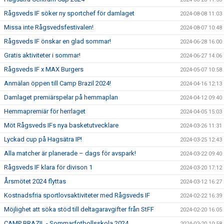
Rågsveds IF söker ny sportchef för damlaget
2024-08-08 11:03
Missa inte Rågsvedsfestivalen!
2024-08-07 10:48
Rågsveds IF önskar en glad sommar!
2024-06-28 16:00
Gratis aktiviteter i sommar!
2024-06-27 14:06
Rågsveds IF x MAX Burgers
2024-05-07 10:58
Anmälan öppen till Camp Brazil 2024!
2024-04-16 12:13
Damlaget premiärspelar på hemmaplan
2024-04-12 09:40
Hemmapremiär för herrlaget
2024-04-05 15:03
Möt Rågsveds IFs nya basketutvecklare
2024-03-26 11:31
Lyckad cup på Hagsätra IP!
2024-03-25 12:43
Alla matcher är planerade – dags för avspark!
2024-03-22 09:40
Rågsveds IF klara för divison 1
2024-03-20 17:12
Årsmötet 2024 flyttas
2024-03-12 16:27
Kostnadsfria sportlovsaktiviteter med Rågsveds IF
2024-02-22 16:39
Möjlighet att söka stöd till deltagaravgifter från StFF
2024-02-20 16:05
CAMP BRAZIL - Sommarfotbollsskola 2024
2024-02-20 10:58