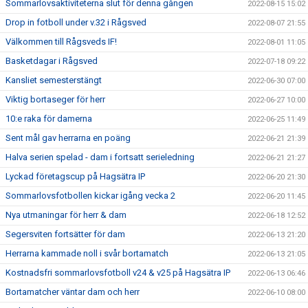
Sommarlovsaktiviteterna slut för denna gången
2022-08-15 15:02
Drop in fotboll under v.32 i Rågsved
2022-08-07 21:55
Välkommen till Rågsveds IF!
2022-08-01 11:05
Basketdagar i Rågsved
2022-07-18 09:22
Kansliet semesterstängt
2022-06-30 07:00
Viktig bortaseger för herr
2022-06-27 10:00
10:e raka för damerna
2022-06-25 11:49
Sent mål gav herrarna en poäng
2022-06-21 21:39
Halva serien spelad - dam i fortsatt serieledning
2022-06-21 21:27
Lyckad företagscup på Hagsätra IP
2022-06-20 21:30
Sommarlovsfotbollen kickar igång vecka 2
2022-06-20 11:45
Nya utmaningar för herr & dam
2022-06-18 12:52
Segersviten fortsätter för dam
2022-06-13 21:20
Herrarna kammade noll i svår bortamatch
2022-06-13 21:05
Kostnadsfri sommarlovsfotboll v24 & v25 på Hagsätra IP
2022-06-13 06:46
Bortamatcher väntar dam och herr
2022-06-10 08:00