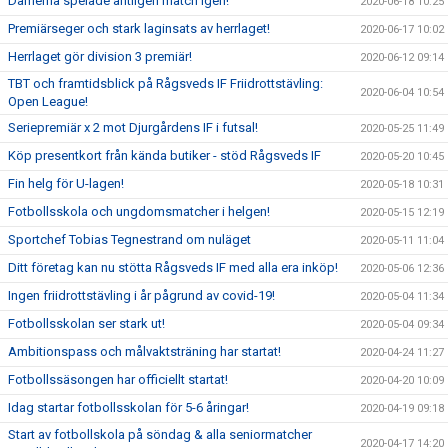
Damerna spelade äntligen match igen!
2020-06-18 10:25
Premiärseger och stark laginsats av herrlaget!
2020-06-17 10:02
Herrlaget gör division 3 premiär!
2020-06-12 09:14
TBT och framtidsblick på Rågsveds IF Friidrottstävling:
2020-06-04 10:54
Open League!
Seriepremiär x 2 mot Djurgårdens IF i futsal!
2020-05-25 11:49
Köp presentkort från kända butiker - stöd Rågsveds IF
2020-05-20 10:45
Fin helg för U-lagen!
2020-05-18 10:31
Fotbollsskola och ungdomsmatcher i helgen!
2020-05-15 12:19
Sportchef Tobias Tegnestrand om nuläget
2020-05-11 11:04
Ditt företag kan nu stötta Rågsveds IF med alla era inköp!
2020-05-06 12:36
Ingen friidrottstävling i år pågrund av covid-19!
2020-05-04 11:34
Fotbollsskolan ser stark ut!
2020-05-04 09:34
Ambitionspass och målvaktsträning har startat!
2020-04-24 11:27
Fotbollssäsongen har officiellt startat!
2020-04-20 10:09
Idag startar fotbollsskolan för 5-6 åringar!
2020-04-19 09:18
Start av fotbollskola på söndag & alla seniormatcher
2020-04-17 14:20