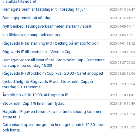
inställda tillsvidare!
Herrlagets premiär fastslagen till torsdag 11 juni!
2020-04-15 09:47
Damlagspremiär på söndag!
2020-04-14 11:57
Nytt besked: Tävlingsverksamheten startar 17 april!
2020-04-08 17:11
Inställda evenemang och camper
2020-04-06 13:51
Rågsveds IF tar ställning MOT betting på amatörfotboll!
2020-04-01 11:32
Rågsveds IF till kvartsfinal i Victoria Cup!
2020-03-30 10:04
Herrlaget vidare till kvartsfinal i Stockholm Cup - Damernas
2020-03-27 09:02
tur i cupen på söndag 16.00!
Rågsveds IF i Stockholm Cup ikväll 20.00 - Cafet är öppet!
2020-03-26 12:06
Lyckad helg för Rågsveds IF och Stockholm Cup på
2020-03-23 09:34
torsdag 20.00 hemma!
Årsmöte ikväll kl.19:00 på Hagsätra IP
2020-03-18 11:41
Stockholm Cup 1/8 final framflyttad!
2020-03-18 10:49
Hagsätra IP gav en försmak av hur årets säsong kommer
2020-03-16 10:14
att se ut...!
Cafeterian öppen imorgon på herrlagets match 12.30 - kom
2020-03-13 15:32
och häng!