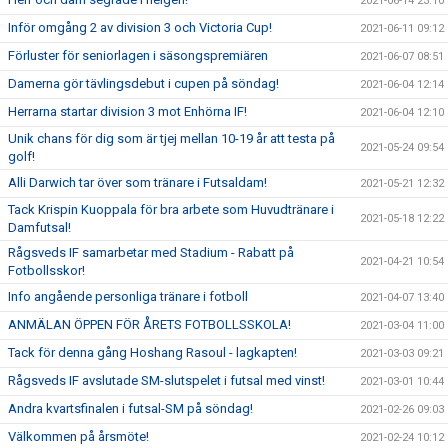
2021-06-14 23:10
Inför omgång 2 av division 3 och Victoria Cup!
2021-06-11 09:12
Förluster för seniorlagen i säsongspremiären
2021-06-07 08:51
Damerna gör tävlingsdebut i cupen på söndag!
2021-06-04 12:14
Herrarna startar division 3 mot Enhörna IF!
2021-06-04 12:10
Unik chans för dig som är tjej mellan 10-19 år att testa på
2021-05-24 09:54
golf!
Alli Darwich tar över som tränare i Futsaldam!
2021-05-21 12:32
Tack Krispin Kuoppala för bra arbete som Huvudtränare i
2021-05-18 12:22
Damfutsal!
Rågsveds IF samarbetar med Stadium - Rabatt på
2021-04-21 10:54
Fotbollsskor!
Info angående personliga tränare i fotboll
2021-04-07 13:40
ANMÄLAN ÖPPEN FÖR ÅRETS FOTBOLLSSKOLA!
2021-03-04 11:00
Tack för denna gång Hoshang Rasoul - lagkapten!
2021-03-03 09:21
Rågsveds IF avslutade SM-slutspelet i futsal med vinst!
2021-03-01 10:44
Andra kvartsfinalen i futsal-SM på söndag!
2021-02-26 09:03
Välkommen på årsmöte!
2021-02-24 10:12