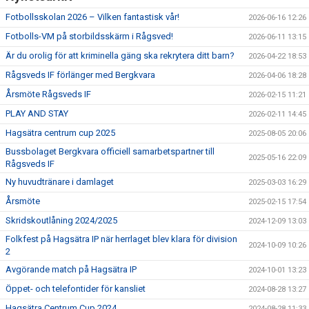
Fotbollsskolan 2026 – Vilken fantastisk vår!
2026-06-16 12:26
Fotbolls-VM på storbildsskärm i Rågsved!
2026-06-11 13:15
Är du orolig för att kriminella gäng ska rekrytera ditt barn?
2026-04-22 18:53
Rågsveds IF förlänger med Bergkvara
2026-04-06 18:28
Årsmöte Rågsveds IF
2026-02-15 11:21
PLAY AND STAY
2026-02-11 14:45
Hagsätra centrum cup 2025
2025-08-05 20:06
Bussbolaget Bergkvara officiell samarbetspartner till
2025-05-16 22:09
Rågsveds IF
Ny huvudtränare i damlaget
2025-03-03 16:29
Årsmöte
2025-02-15 17:54
Skridskoutlåning 2024/2025
2024-12-09 13:03
Folkfest på Hagsätra IP när herrlaget blev klara för division
2024-10-09 10:26
2
Avgörande match på Hagsätra IP
2024-10-01 13:23
Öppet- och telefontider för kansliet
2024-08-28 13:27
Hagsätra Centrum Cup 2024
2024-08-28 11:33