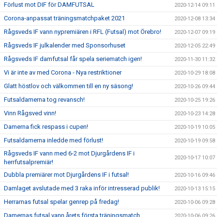
Förlust mot DIF för DAMFUTSAL
2020-12-14 09:11
Corona-anpassat träningsmatchpaket 2021
2020-12-08 13:34
Rågsveds IF vann nypremiären i RFL (Futsal) mot Örebro!
2020-12-07 09:19
Rågsveds IF julkalender med Sponsorhuset
2020-12-05 22:49
Rågsveds IF damfutsal får spela seriematch igen!
2020-11-30 11:32
Vi är inte av med Corona - Nya restriktioner
2020-10-29 18:08
Glatt höstlov och välkommen till en ny säsong!
2020-10-26 09:44
Futsaldamerna tog revansch!
2020-10-25 19:26
Vinn Rågsved vinn!
2020-10-23 14:28
Damerna fick respass i cupen!
2020-10-19 10:05
Futsaldamerna inledde med förlust!
2020-10-19 09:58
Rågsveds IF vann med 6-2 mot Djurgårdens IF i
2020-10-17 10:07
herrfutsalpremiär!
Dubbla premiärer mot Djurgårdens IF i futsal!
2020-10-16 09:46
Damlaget avslutade med 3 raka inför intresserad publik!
2020-10-13 15:15
Herrarnas futsal spelar genrep på fredag!
2020-10-06 09:28
Damernas futsal vann årets första träningsmatch
2020-10-06 09:26