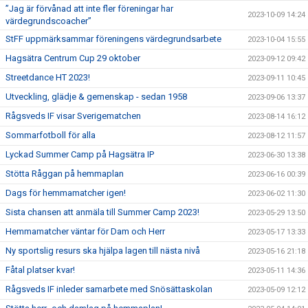
”Jag är förvånad att inte fler föreningar har
2023-10-09 14:24
värdegrundscoacher”
StFF uppmärksammar föreningens värdegrundsarbete
2023-10-04 15:55
Hagsätra Centrum Cup 29 oktober
2023-09-12 09:42
Streetdance HT 2023!
2023-09-11 10:45
Utveckling, glädje & gemenskap - sedan 1958
2023-09-06 13:37
Rågsveds IF visar Sverigematchen
2023-08-14 16:12
Sommarfotboll för alla
2023-08-12 11:57
Lyckad Summer Camp på Hagsätra IP
2023-06-30 13:38
Stötta Råggan på hemmaplan
2023-06-16 00:39
Dags för hemmamatcher igen!
2023-06-02 11:30
Sista chansen att anmäla till Summer Camp 2023!
2023-05-29 13:50
Hemmamatcher väntar för Dam och Herr
2023-05-17 13:33
Ny sportslig resurs ska hjälpa lagen till nästa nivå
2023-05-16 21:18
Fåtal platser kvar!
2023-05-11 14:36
Rågsveds IF inleder samarbete med Snösättaskolan
2023-05-09 12:12