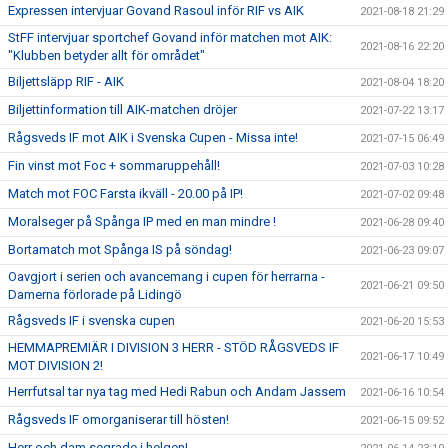
Expressen intervjuar Govand Rasoul inför RIF vs AIK
2021-08-18 21:29
StFF intervjuar sportchef Govand inför matchen mot AIK:
2021-08-16 22:20
"Klubben betyder allt för området"
Biljettsläpp RIF - AIK
2021-08-04 18:20
Biljettinformation till AIK-matchen dröjer
2021-07-22 13:17
Rågsveds IF mot AIK i Svenska Cupen - Missa inte!
2021-07-15 06:49
Fin vinst mot Foc + sommaruppehåll!
2021-07-03 10:28
Match mot FOC Farsta ikväll - 20.00 på IP!
2021-07-02 09:48
Moralseger på Spånga IP med en man mindre !
2021-06-28 09:40
Bortamatch mot Spånga IS på söndag!
2021-06-23 09:07
Oavgjort i serien och avancemang i cupen för herrarna -
2021-06-21 09:50
Damerna förlorade på Lidingö
Rågsveds IF i svenska cupen
2021-06-20 15:53
HEMMAPREMIÄR I DIVISION 3 HERR - STÖD RÅGSVEDS IF
2021-06-17 10:49
MOT DIVISION 2!
Herrfutsal tar nya tag med Hedi Rabun och Andam Jassem
2021-06-16 10:54
Rågsveds IF omorganiserar till hösten!
2021-06-15 09:52
Herr och dam segrade i helgen!