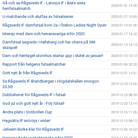
Gå och se Rågsveds IF - Latorps IF i årets sista
2020-01-31 14:30
herrfutsalmatch
U-matchande och slutfas av futsalserier
2020-01-27 10:09
Rågsveds IF damfutsal kom 2a i Örebro Ladies Night Open
2020-01-19 01:00
Intervju med dam och herransvariga inför 2020
2020-01-17 14:22
Damfutsal segrade i Hallsberg och har chans på SM-
2020-01-13 14:13
slutspel!
Dam och herrlaget utomhus startar upp i slutet av januari!
2020-01-10 10:13
Rapport från helgens futsalmatcher
2020-01-06 20:20
Gott nytt år från Rågsveds IF
2019-12-31 12:51
Se Rågsveds IF-Brandbergen i Högdalshallen imorgon
2019-12-29 15:06
20.30!
Dubbelvinst för Rågsveds IF i futsal
2019-12-23 08:39
God jul och gott nytt år - Följ futsal!
2019-12-20 13:14
Andra plats i Snöbollen Cup
2019-12-16 11:26
Hagsätra IP snöröjs i vinter!
2019-12-10 08:12
Jaheem Burke klar för Rågsveds IF
2019-12-06 16:53
Herrarna hade upptaktsmöte inför 2020