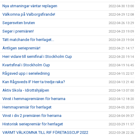
Nya utmaningar väntar replagen
2022-04-30 13:00
Välkomna på Valborgsfirande!
2022-04-29 12:08
Segersviten bruten
2022-04-26 13:29
Seger i premiären!
2022-04-23 19:09
Tätt matchande för herrlaget…
2022-04-23 19:04
Äntligen seriepremiär!
2022-04-21 14:17
Herr vidare till semifinal i Stockholm Cup
2022-04-20 19:14
Kvartsfinal i Stockholm Cup
2022-04-19 16:45
Rågsved upp i serieledning
2022-04-15 22:57
Kan Rågsveds IF Herr ta tredje raka?
2022-04-13 21:40
Aktiv Skola - Idrottshjälpen
2022-04-13 07:00
Vinst i hemmapremiären för herrarna
2022-04-12 18:20
Hemmapremiär för herrlaget
2022-04-05 20:55
Vinst i div 2 premiären för herrarna
2022-04-04 09:37
Historisk seriepremiär för herrlaget
2022-03-29 11:57
VARMT VÄLKOMNA TILL RIF FÖRETAGSCUP 2022
2022-03-28 22:26