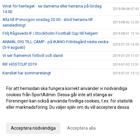
Vinst för herrlaget - se damerna eller herrarna på lördag
2019-08-08 07:43
14.00
Alla till IP imorgon onsdag 20.30 - stöd herrarna till
2019-08-06 12:05
serieledning!
Följ Rågsveds IF i Stockholm Football Cup till helgen!
2019-08-01 15:16
ANMÄL DIG TILL CAMP - på IKANO-Fritidsgård nästa vecka
2019-07-29 14:05
(5-9 augusti)
Vi ser framemot fotboll och dans!
2019-07-29 11:07
RIF HÖSTCUP 2019
2019-07-03 12:51
Kansliet har sommarstängt
2019-07-01 13:12
Vinst för tätjagande herrlag
2019-06-28 08:58
För att hemsidan ska fungera korrekt använder vi nödvändiga
Stöd herrarna på hemmaplan imorgon torsdag - vårens
2019-06-26 08:48
cookies från SportAdmin. Dessa går inte att stänga av.
sista match!
Föreningen kan också använda frivilliga cookies, t.ex. för statistik
Summercamp och andra sommaraktiviteter!
2019-06-26 08:36
eller marknadsföring. Du väljer själv om du vill acceptera dessa.
Blytung vinst för herrarna borta mot Långholmen
2019-06-20 07:58
Anpassa dina val
Rapport från vecka 1 av summercamp
2019-06-17 09:13
Acceptera nödvändiga
Acceptera alla
Stark avslutning på våren för damerna - Alla till Essinge på
2019-06-17 08:15
onsdag!