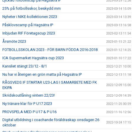
Lyckad fotbollscup på Hagsätra IP
2023-03-29 12:26
25% på fotbollsskor, beskydd mm
2023-03-14 15:09
Nyheter i NIKE-kollektionen 2023
2023-03-14 13:39
Påsklovscamp på Hagsätra IP
2023-03-13 16:58
Inbjudan RIF Företagscup 2023
2023-02-13 11:54
Årsmöte 2023
2023-01-15 21:22
FOTBOLLSSKOLAN 2023 - FÖR BARN FÖDDA 2016-2018
2023-01-12 14:25
ICA Supermarket Hagsätra cup 2023
2023-01-10 17:22
Kansliet stängt 23/12 - 8/1
2022-12-21 10:00
Nu har vi återigen en grön matta på Hagsätra IP
2022-12-13 11:18
RÅGSVEDS IF STARTAR U23-LAG I SAMARBETE MED FK
2022-12-09 15:00
EKIPA
Skridskoutlåning vintern 22/23!
2022-12-09 14:39
Ny tränare klar för P U17 2023
2022-11-25 00:59
PROVSPELA MED P U17 & P U16
2022-11-16 12:56
Digital utbildning i coachande föräldraskap onsdagen 26
2022-10-24 17:15
oktober