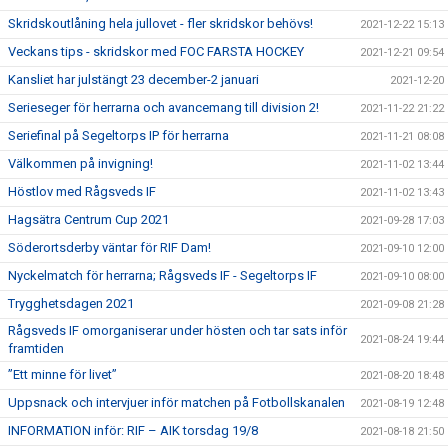
Skridskoutlåning hela jullovet - fler skridskor behövs!
2021-12-22 15:13
Veckans tips - skridskor med FOC FARSTA HOCKEY
2021-12-21 09:54
Kansliet har julstängt 23 december-2 januari
2021-12-20
Serieseger för herrarna och avancemang till division 2!
2021-11-22 21:22
Seriefinal på Segeltorps IP för herrarna
2021-11-21 08:08
Välkommen på invigning!
2021-11-02 13:44
Höstlov med Rågsveds IF
2021-11-02 13:43
Hagsätra Centrum Cup 2021
2021-09-28 17:03
Söderortsderby väntar för RIF Dam!
2021-09-10 12:00
Nyckelmatch för herrarna; Rågsveds IF - Segeltorps IF
2021-09-10 08:00
Trygghetsdagen 2021
2021-09-08 21:28
Rågsveds IF omorganiserar under hösten och tar sats inför
2021-08-24 19:44
framtiden
”Ett minne för livet”
2021-08-20 18:48
Uppsnack och intervjuer inför matchen på Fotbollskanalen
2021-08-19 12:48
INFORMATION inför: RIF – AIK torsdag 19/8
2021-08-18 21:50