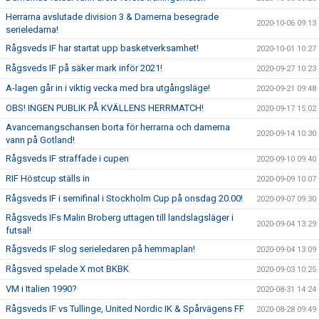
Herrarna avslutade division 3 & Damerna besegrade
2020-10-06 09:13
serieledarna!
Rågsveds IF har startat upp basketverksamhet!
2020-10-01 10:27
Rågsveds IF på säker mark inför 2021!
2020-09-27 10:23
A-lagen går in i viktig vecka med bra utgångsläge!
2020-09-21 09:48
OBS! INGEN PUBLIK PÅ KVÄLLENS HERRMATCH!
2020-09-17 15:02
Avancemangschansen borta för herrarna och damerna
2020-09-14 10:30
vann på Gotland!
Rågsveds IF straffade i cupen
2020-09-10 09:40
RIF Höstcup ställs in
2020-09-09 10:07
Rågsveds IF i semifinal i Stockholm Cup på onsdag 20.00!
2020-09-07 09:30
Rågsveds IFs Malin Broberg uttagen till landslagsläger i
2020-09-04 13:29
futsal!
Rågsveds IF slog serieledaren på hemmaplan!
2020-09-04 13:09
Rågsved spelade X mot BKBK
2020-09-03 10:25
VM i Italien 1990?
2020-08-31 14:24
Rågsveds IF vs Tullinge, United Nordic IK & Spårvägens FF
2020-08-28 09:49