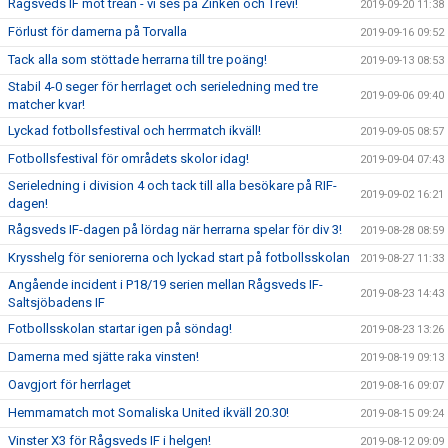
Rågsveds IF mot trean - vi ses på Zinken och Trevi!
2019-09-20 11:38
Förlust för damerna på Torvalla
2019-09-16 09:52
Tack alla som stöttade herrarna till tre poäng!
2019-09-13 08:53
Stabil 4-0 seger för herrlaget och serieledning med tre
2019-09-06 09:40
matcher kvar!
Lyckad fotbollsfestival och herrmatch ikväll!
2019-09-05 08:57
Fotbollsfestival för områdets skolor idag!
2019-09-04 07:43
Serieledning i division 4 och tack till alla besökare på RIF-
2019-09-02 16:21
dagen!
Rågsveds IF-dagen på lördag när herrarna spelar för div 3!
2019-08-28 08:59
Krysshelg för seniorerna och lyckad start på fotbollsskolan
2019-08-27 11:33
Angående incident i P18/19 serien mellan Rågsveds IF-
2019-08-23 14:43
Saltsjöbadens IF
Fotbollsskolan startar igen på söndag!
2019-08-23 13:26
Damerna med sjätte raka vinsten!
2019-08-19 09:13
Oavgjort för herrlaget
2019-08-16 09:07
Hemmamatch mot Somaliska United ikväll 20.30!
2019-08-15 09:24
Vinster X3 för Rågsveds IF i helgen!
2019-08-12 09:09