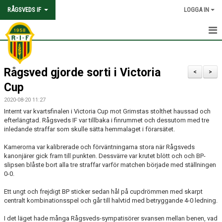
RÅGSVEDS IF
LOGGA IN
HEM
Rågsved gjorde sorti i Victoria
KONTAKT
<
>
Cup
OM FÖRENINGEN
2020-08-20 11:27
Internt var kvartsfinalen i Victoria Cup mot Grimstas stolthet haussad och
AVGIFTER
efterlängtad. Rågsveds IF var tillbaka i finrummet och dessutom med tre
inledande straffar som skulle sätta hemmalaget i förarsätet.
TRYGGHET OCH VÄRDEGRUND
Kamerorna var kalibrerade och förväntningarna stora när Rågsveds
kanonjärer gick fram till punkten. Dessvärre var krutet blött och och BP-
KNATTEFOTBOLLSSKOLA
slipsen blåste bort alla tre straffar varför matchen började med ställningen
0-0.
PARTNERSKAP & SPONSRING
Ett ungt och frejdigt BP sticker sedan hål på cupdrömmen med skarpt
SKOLSAMARBETEN
centralt kombinationsspel och går till halvtid med betryggande 4-0 ledning.
I det läget hade många Rågsveds-sympatisörer svansen mellan benen, vad
SOCIAL HÅLLBARHET