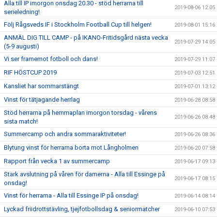
Alla till IP imorgon onsdag 20.30 - stöd herrarna till
2019-08-06 12:05
serieledning!
Följ Rågsveds IF i Stockholm Football Cup till helgen!
2019-08-01 15:16
ANMÄL DIG TILL CAMP - på IKANO-Fritidsgård nästa vecka
2019-07-29 14:05
(5-9 augusti)
Vi ser framemot fotboll och dans!
2019-07-29 11:07
RIF HÖSTCUP 2019
2019-07-03 12:51
Kansliet har sommarstängt
2019-07-01 13:12
Vinst för tätjagande herrlag
2019-06-28 08:58
Stöd herrarna på hemmaplan imorgon torsdag - vårens
2019-06-26 08:48
sista match!
Summercamp och andra sommaraktiviteter!
2019-06-26 08:36
Blytung vinst för herrarna borta mot Långholmen
2019-06-20 07:58
Rapport från vecka 1 av summercamp
2019-06-17 09:13
Stark avslutning på våren för damerna - Alla till Essinge på
2019-06-17 08:15
onsdag!
Vinst för herrarna - Alla till Essinge IP på onsdag!
2019-06-14 08:14
Lyckad friidrottstävling, tjejfotbollsdag & seniormatcher
2019-06-10 07:53