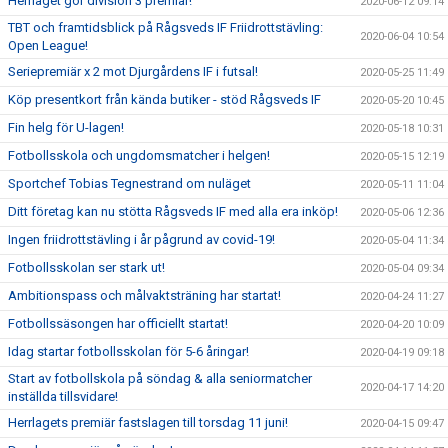
Herrlaget gör division 3 premiär!
2020-06-12 09:14
TBT och framtidsblick på Rågsveds IF Friidrottstävling:
2020-06-04 10:54
Open League!
Seriepremiär x 2 mot Djurgårdens IF i futsal!
2020-05-25 11:49
Köp presentkort från kända butiker - stöd Rågsveds IF
2020-05-20 10:45
Fin helg för U-lagen!
2020-05-18 10:31
Fotbollsskola och ungdomsmatcher i helgen!
2020-05-15 12:19
Sportchef Tobias Tegnestrand om nuläget
2020-05-11 11:04
Ditt företag kan nu stötta Rågsveds IF med alla era inköp!
2020-05-06 12:36
Ingen friidrottstävling i år pågrund av covid-19!
2020-05-04 11:34
Fotbollsskolan ser stark ut!
2020-05-04 09:34
Ambitionspass och målvaktsträning har startat!
2020-04-24 11:27
Fotbollssäsongen har officiellt startat!
2020-04-20 10:09
Idag startar fotbollsskolan för 5-6 åringar!
2020-04-19 09:18
Start av fotbollskola på söndag & alla seniormatcher
2020-04-17 14:20
inställda tillsvidare!
Herrlagets premiär fastslagen till torsdag 11 juni!
2020-04-15 09:47