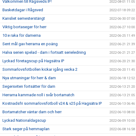
Välkommen till Rågsveds IF!
2022-08-01 11:05
Basketdagar i Rågsved
2022-07-18 09:22
Kansliet semesterstängt
2022-06-30 07:00
Viktig bortaseger för herr
2022-06-27 10:00
10:e raka för damerna
2022-06-25 11:49
Sent mål gav herrarna en poäng
2022-06-21 21:39
Halva serien spelad - dam i fortsatt serieledning
2022-06-21 21:27
Lyckad företagscup på Hagsätra IP
2022-06-20 21:30
Sommarlovsfotbollen kickar igång vecka 2
2022-06-20 11:45
Nya utmaningar för herr & dam
2022-06-18 12:52
Segersviten fortsätter för dam
2022-06-13 21:20
Herrarna kammade noll i svår bortamatch
2022-06-13 21:05
Kostnadsfri sommarlovsfotboll v24 & v25 på Hagsätra IP
2022-06-13 06:46
Bortamatcher väntar dam och herr
2022-06-10 08:00
Lyckad Nationaldagscup
2022-06-09 10:00
Stark seger på hemmaplan
2022-06-08 16:58