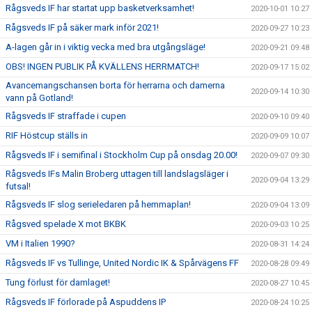
Rågsveds IF har startat upp basketverksamhet!
2020-10-01 10:27
Rågsveds IF på säker mark inför 2021!
2020-09-27 10:23
A-lagen går in i viktig vecka med bra utgångsläge!
2020-09-21 09:48
OBS! INGEN PUBLIK PÅ KVÄLLENS HERRMATCH!
2020-09-17 15:02
Avancemangschansen borta för herrarna och damerna
2020-09-14 10:30
vann på Gotland!
Rågsveds IF straffade i cupen
2020-09-10 09:40
RIF Höstcup ställs in
2020-09-09 10:07
Rågsveds IF i semifinal i Stockholm Cup på onsdag 20.00!
2020-09-07 09:30
Rågsveds IFs Malin Broberg uttagen till landslagsläger i
2020-09-04 13:29
futsal!
Rågsveds IF slog serieledaren på hemmaplan!
2020-09-04 13:09
Rågsved spelade X mot BKBK
2020-09-03 10:25
VM i Italien 1990?
2020-08-31 14:24
Rågsveds IF vs Tullinge, United Nordic IK & Spårvägens FF
2020-08-28 09:49
Tung förlust för damlaget!
2020-08-27 10:45
Rågsveds IF förlorade på Aspuddens IP
2020-08-24 10:25