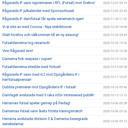
Rågsveds IF vann nypremiären i RFL (Futsal) mot Örebro!
2020-12-07 09:19
Rågsveds IF julkalender med Sponsorhuset
2020-12-05 22:49
Rågsveds IF damfutsal får spela seriematch igen!
2020-11-30 11:32
Vi är inte av med Corona - Nya restriktioner
2020-10-29 18:08
Glatt höstlov och välkommen till en ny säsong!
2020-10-26 09:44
Futsaldamerna tog revansch!
2020-10-25 19:26
Vinn Rågsved vinn!
2020-10-23 14:28
Damerna fick respass i cupen!
2020-10-19 10:05
Futsaldamerna inledde med förlust!
2020-10-19 09:58
Rågsveds IF vann med 6-2 mot Djurgårdens IF i
2020-10-17 10:07
herrfutsalpremiär!
Dubbla premiärer mot Djurgårdens IF i futsal!
2020-10-16 09:46
Damlaget avslutade med 3 raka inför intresserad publik!
2020-10-13 15:15
Herrarnas futsal spelar genrep på fredag!
2020-10-06 09:28
Damernas futsal vann årets första träningsmatch
2020-10-06 09:26
Herrarna avslutade division 3 & Damerna besegrade
2020-10-06 09:13
serieledarna!