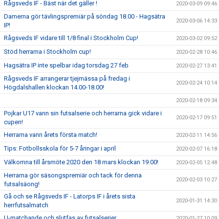
Rågsveds IF - Bäst när det gäller !
2020-03-09 09:46
Damerna gör tävlingspremiär på söndag 18.00 - Hagsätra
2020-03-06 14:33
IP!
Rågsveds IF vidare till 1/8 final i Stockholm Cup!
2020-03-02 09:52
Stöd herrarna i Stockholm cup!
2020-02-28 10:46
Hagsätra IP inte spelbar idag torsdag 27 feb
2020-02-27 13:41
Rågsveds IF arrangerar tjejmässa på fredag i
2020-02-24 10:14
Högdalshallen klockan 14.00-18.00!
2020-02-18 09:34
Pojkar U17 vann sin futsalserie och herrarna gick vidare i
2020-02-17 09:51
cupen!
Herrarna vann årets första match!
2020-02-11 14:56
Tips: Fotbollsskola för 5-7 åringar i april
2020-02-07 16:18
Välkomna till årsmöte 2020 den 18 mars klockan 19.00!
2020-02-05 12:48
Herrarna gör säsongspremiär och tack för denna
2020-02-03 10:27
futsalsäong!
Gå och se Rågsveds IF - Latorps IF i årets sista
2020-01-31 14:30
herrfutsalmatch
U-matchande och slutfas av futsalserier
2020-01-27 10:09