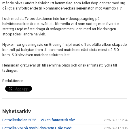
månde bliva i andra halvlek? Ett hemmalag som faller ihop och tar med sig
dåligt självförtroende till kommande veckas seriematch mot Värmdö IF?
TRÄNINGSKLÄDER
I och med att Tv-produktionen inte har videoupptagning på
halvtidssnacken är det svårt att förmedla vad som sades, men överste
RÅGSVEDS IF I MEDIA
strateg Frejd måste dragit åt svångremmen i och med att blödningen
stoppades i andra halvlek.
FONDER
Nyckeln var gissningsvis en Giesing-insipirerad offsidefälla vilken skapade
kontroll på bakytan fram till och med matchens näst sista minut då 5-0
kom. 5-0 blev även matchens slutresultat.
Hemsidan gratulerar BP till semifinalplats och önskar fortsatt lycka till i
tävlingen.
Redaktionen
Nyhetsarkiv
Fotbollsskolan 2026 – Vilken fantastisk vår!
2026-06-16 12:26
Fotbolls-VM på storbildsskärm i Rågsved!
2026-06-11 13:15