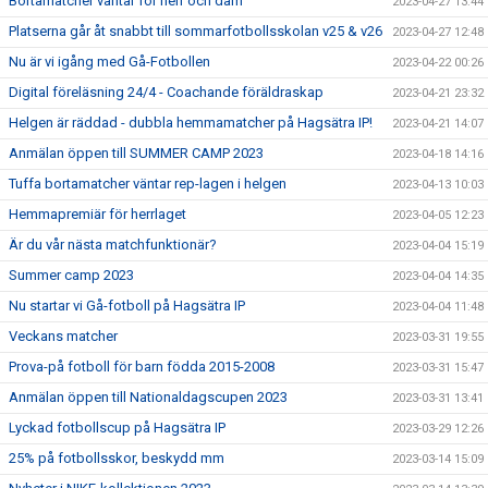
Bortamatcher väntar för herr och dam
2023-04-27 13:44
Platserna går åt snabbt till sommarfotbollsskolan v25 & v26
2023-04-27 12:48
Nu är vi igång med Gå-Fotbollen
2023-04-22 00:26
Digital föreläsning 24/4 - Coachande föräldraskap
2023-04-21 23:32
Helgen är räddad - dubbla hemmamatcher på Hagsätra IP!
2023-04-21 14:07
Anmälan öppen till SUMMER CAMP 2023
2023-04-18 14:16
Tuffa bortamatcher väntar rep-lagen i helgen
2023-04-13 10:03
Hemmapremiär för herrlaget
2023-04-05 12:23
Är du vår nästa matchfunktionär?
2023-04-04 15:19
Summer camp 2023
2023-04-04 14:35
Nu startar vi Gå-fotboll på Hagsätra IP
2023-04-04 11:48
Veckans matcher
2023-03-31 19:55
Prova-på fotboll för barn födda 2015-2008
2023-03-31 15:47
Anmälan öppen till Nationaldagscupen 2023
2023-03-31 13:41
Lyckad fotbollscup på Hagsätra IP
2023-03-29 12:26
25% på fotbollsskor, beskydd mm
2023-03-14 15:09