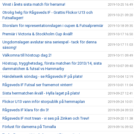
Vinst i årets sista match för herrarna!
2019-10-25 16:49
Otrolig helg för Rågsveds IF - Grattis Flickor U13 och
2019-10-21 09:20
Futsallagen!
Storslam för representationslagen i cupen & Futsalpremiär
2019-10-18 09:35
Premiär i Victoria & Stockholm Cup ikväll!
2019-10-17 16:50
Ungdomslagen avslutar sina seriespel - tack för denna
2019-10-17 11:03
säsong!
Välkomna till höstcup dag 2!
2019-10-11 09:49
Höstcup, trygghetsdag, första matchen för 2013/14, sista
2019-10-07 09:40
dammatchen & futsal vs Hammarby
Händelserik söndag - se Rågsveds IF på plats!
2019-10-04 12:19
Rågsveds IF Futsal ser framemot vintern!
2019-10-01 11:04
Sista herrmatchen ikväll - Hylla laget på plats!
2019-09-27 12:41
Flickor U13 vann inför storpublik på hemmaplan
2019-09-24 10:01
Rågsveds IF klara för div 3!
2019-09-24 09:53
Rågsveds IF mot trean - vi ses på Zinken och Trevi!
2019-09-20 11:38
Förlust för damerna på Torvalla
2019-09-16 09:52