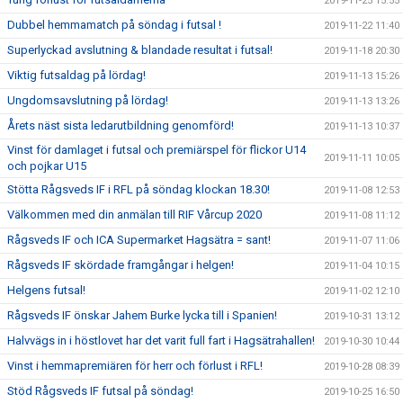
2019-11-25 15:55
Dubbel hemmamatch på söndag i futsal !
2019-11-22 11:40
Superlyckad avslutning & blandade resultat i futsal!
2019-11-18 20:30
Viktig futsaldag på lördag!
2019-11-13 15:26
Ungdomsavslutning på lördag!
2019-11-13 13:26
Årets näst sista ledarutbildning genomförd!
2019-11-13 10:37
Vinst för damlaget i futsal och premiärspel för flickor U14
2019-11-11 10:05
och pojkar U15
Stötta Rågsveds IF i RFL på söndag klockan 18.30!
2019-11-08 12:53
Välkommen med din anmälan till RIF Vårcup 2020
2019-11-08 11:12
Rågsveds IF och ICA Supermarket Hagsätra = sant!
2019-11-07 11:06
Rågsveds IF skördade framgångar i helgen!
2019-11-04 10:15
Helgens futsal!
2019-11-02 12:10
Rågsveds IF önskar Jahem Burke lycka till i Spanien!
2019-10-31 13:12
Halvvägs in i höstlovet har det varit full fart i Hagsätrahallen!
2019-10-30 10:44
Vinst i hemmapremiären för herr och förlust i RFL!
2019-10-28 08:39
Stöd Rågsveds IF futsal på söndag!
2019-10-25 16:50