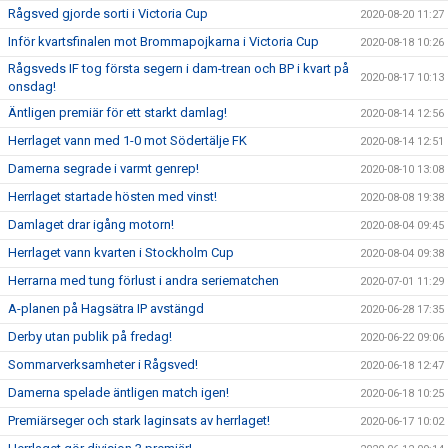
Rågsved gjorde sorti i Victoria Cup
2020-08-20 11:27
Inför kvartsfinalen mot Brommapojkarna i Victoria Cup
2020-08-18 10:26
Rågsveds IF tog första segern i dam-trean och BP i kvart på
2020-08-17 10:13
onsdag!
Äntligen premiär för ett starkt damlag!
2020-08-14 12:56
Herrlaget vann med 1-0 mot Södertälje FK
2020-08-14 12:51
Damerna segrade i varmt genrep!
2020-08-10 13:08
Herrlaget startade hösten med vinst!
2020-08-08 19:38
Damlaget drar igång motorn!
2020-08-04 09:45
Herrlaget vann kvarten i Stockholm Cup
2020-08-04 09:38
Herrarna med tung förlust i andra seriematchen
2020-07-01 11:29
A-planen på Hagsätra IP avstängd
2020-06-28 17:35
Derby utan publik på fredag!
2020-06-22 09:06
Sommarverksamheter i Rågsved!
2020-06-18 12:47
Damerna spelade äntligen match igen!
2020-06-18 10:25
Premiärseger och stark laginsats av herrlaget!
2020-06-17 10:02