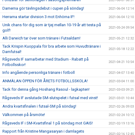
2021-06-07 08:51
Damerna gör tävlingsdebut i cupen på söndag!
2021-06-04 12:14
Herrarna startar division 3 mot Enhörna IF!
2021-06-04 12:10
Unik chans för dig som är tjej mellan 10-19 år att testa på
2021-05-24 09:54
golf!
Alli Darwich tar över som tränare i Futsaldam!
2021-05-21 12:32
Tack Krispin Kuoppala för bra arbete som Huvudtränare i
2021-05-18 12:22
Damfutsal!
Rågsveds IF samarbetar med Stadium - Rabatt på
2021-04-21 10:54
Fotbollsskor!
Info angående personliga tränare i fotboll
2021-04-07 13:40
ANMÄLAN ÖPPEN FÖR ÅRETS FOTBOLLSSKOLA!
2021-03-04 11:00
Tack för denna gång Hoshang Rasoul - lagkapten!
2021-03-03 09:21
Rågsveds IF avslutade SM-slutspelet i futsal med vinst!
2021-03-01 10:44
Andra kvartsfinalen i futsal-SM på söndag!
2021-02-26 09:03
Välkommen på årsmöte!
2021-02-24 10:12
Rågsveds IF i SM-Kvartsfinal 1 på söndag mot GAIS!
2021-02-19 13:16
Rapport från Kristine Mangasaryan i damlagets
2021-02-16 12:45