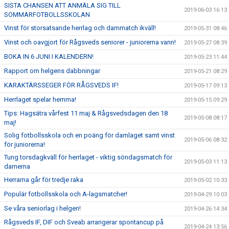
SISTA CHANSEN ATT ANMÄLA SIG TILL
2019-06-03 16:13
SOMMARFOTBOLLSSKOLAN
Vinst för storsatsande herrlag och dammatch ikväll!
2019-05-31 08:46
Vinst och oavgjort för Rågsveds seniorer - juniorerna vann!
2019-05-27 08:39
BOKA IN 6 JUNI I KALENDERN!
2019-05-23 11:44
Rapport om helgens dabbningar
2019-05-21 08:29
KARAKTÄRSSEGER FÖR RÅGSVEDS IF!
2019-05-17 09:13
Herrlaget spelar hemma!
2019-05-15 09:29
Tips: Hagsätra vårfest 11 maj & Rågsvedsdagen den 18
2019-05-08 08:17
maj!
Solig fotbollsskola och en poäng för damlaget samt vinst
2019-05-06 08:32
för juniorerna!
Tung torsdagkväll för herrlaget - viktig söndagsmatch för
2019-05-03 11:13
damerna
Herrarna går för tredje raka
2019-05-02 10:33
Populär fotbollsskola och A-lagsmatcher!
2019-04-29 10:03
Se våra seniorlag i helgen!
2019-04-26 14:34
Rågsveds IF, DIF och Sveab arrangerar spontancup på
2019-04-24 13:56