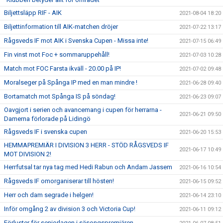
Biljettsläpp RIF - AIK
2021-08-04 18:20
Biljettinformation till AIK-matchen dröjer
2021-07-22 13:17
Rågsveds IF mot AIK i Svenska Cupen - Missa inte!
2021-07-15 06:49
Fin vinst mot Foc + sommaruppehåll!
2021-07-03 10:28
Match mot FOC Farsta ikväll - 20.00 på IP!
2021-07-02 09:48
Moralseger på Spånga IP med en man mindre !
2021-06-28 09:40
Bortamatch mot Spånga IS på söndag!
2021-06-23 09:07
Oavgjort i serien och avancemang i cupen för herrarna -
2021-06-21 09:50
Damerna förlorade på Lidingö
Rågsveds IF i svenska cupen
2021-06-20 15:53
HEMMAPREMIÄR I DIVISION 3 HERR - STÖD RÅGSVEDS IF
2021-06-17 10:49
MOT DIVISION 2!
Herrfutsal tar nya tag med Hedi Rabun och Andam Jassem
2021-06-16 10:54
Rågsveds IF omorganiserar till hösten!
2021-06-15 09:52
Herr och dam segrade i helgen!
2021-06-14 23:10
Inför omgång 2 av division 3 och Victoria Cup!
2021-06-11 09:12
Förluster för seniorlagen i säsongspremiären