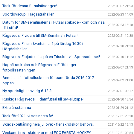
Tack för denna futsalsäsongen!
2022-03-07 21:23
Sportlovscup i Hagsätrahallen
2022-02-23 14:09
Datum för SM-semifinalerna i Futsal spikade - kom och visa
2022-02-23 13:18
ditt stöd!
Rågsveds IF vidare till SM-Semifinal i Futsal !
2022-02-21 10:38
Rågsveds IF i sm-kvartsfinal 1 på lördag 16.30 i
2022-02-10 21:13
Högdalshallen!
Rågsveds IF bjuder alla på en Trisslott via Sponsorhuset!
2022-02-10 11:12
Hagsätraskolan och Rågsveds IF förlänger
2022-02-07 21:13
fotbollssatsningen
Anmälan till fotbollsskolan för barn födda 2016-2017
2022-02-02 21:00
öppen!
Ny sportsligt ansvarig 6-12 år
2022-02-01 00:17
Ruskiga Rågsveds IF damfutsal till SM-slutspel!
2022-01-30 18:34
Extra årsstämma
2022-01-29 21:12
Tack för 2021, vi ses nästa år!
2021-12-31 20:10
Skridskoutlåning hela jullovet - fler skridskor behövs!
2021-12-22 15:13
Veckans tips - skridskor med FOC FARSTA HOCKEY
2021-12-21 09:54