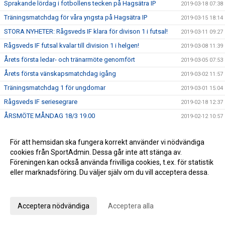
Sprakande lördag i fotbollens tecken på Hagsätra IP
2019-03-18 07:38
Träningsmatchdag för våra yngsta på Hagsätra IP
2019-03-15 18:14
STORA NYHETER: Rågsveds IF klara för divison 1 i futsal!
2019-03-11 09:27
Rågsveds IF futsal kvalar till division 1 i helgen!
2019-03-08 11:39
Årets första ledar- och tränarmöte genomfört
2019-03-05 07:53
Årets första vänskapsmatchdag igång
2019-03-02 11:57
Träningsmatchdag 1 för ungdomar
2019-03-01 15:04
Rågsveds IF seriesegrare
2019-02-18 12:37
ÅRSMÖTE MÅNDAG 18/3 19.00
2019-02-12 10:57
Dubbeltia i Fisksätra!
2019-02-12 07:13
För att hemsidan ska fungera korrekt använder vi nödvändiga
Futsalherr spelar för serieseger och kvalplats ikväll -
2019-02-08 13:34
cookies från SportAdmin. Dessa går inte att stänga av.
Futsaldam avslutar säsongen på söndag
Föreningen kan också använda frivilliga cookies, t.ex. för statistik
Nya framgångar i futsal
2019-02-04 07:23
eller marknadsföring. Du väljer själv om du vill acceptera dessa.
Fredagsrapport och helgens futsal
2019-02-01 10:50
Anpassa dina val
En vinst och en förlust i helgens seniorspel
2019-01-28 10:58
Acceptera nödvändiga
Acceptera alla
Helgens matcher
2019-01-25 10:45
Rågsveds IF VÅRCUP 2019
2019-01-22 09:23