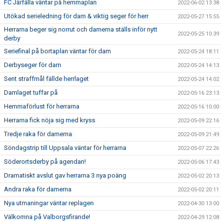
FC Järfälla väntar på hemmaplan
2022-06-02 13:38
Utökad serieledning för dam & viktig seger för herr
2022-05-27 15:55
Herrarna beger sig norrut och damerna ställs inför nytt
2022-05-25 10:39
derby
Seriefinal på bortaplan väntar för dam
2022-05-24 18:11
Derbyseger för dam
2022-05-24 14:13
Sent straffmål fällde herrlaget
2022-05-24 14:02
Damlaget tuffar på
2022-05-16 23:13
Hemmaförlust för herrarna
2022-05-16 10:00
Herrarna fick nöja sig med kryss
2022-05-09 22:16
Tredje raka för damerna
2022-05-09 21:49
Söndagstrip till Uppsala väntar för herrarna
2022-05-07 22:26
Söderortsderby på agendan!
2022-05-06 17:43
Dramatiskt avslut gav herrarna 3 nya poäng
2022-05-02 20:13
Andra raka för damerna
2022-05-02 20:11
Nya utmaningar väntar replagen
2022-04-30 13:00
Välkomna på Valborgsfirande!
2022-04-29 12:08