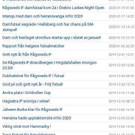
Rågsveds IF damfutsal kom 2a i Örebro Ladies Night Open
2020-01-19 01:00
Intervju med dam och herransvariga inför 2020
2020-01-17 14:22
Damfutsal segrade i Hallsberg och har chans på SM-
2020-01-13 14:13
slutspel!
Dam och herrlaget utomhus startar upp i slutet av januari!
2020-01-10 10:13
Rapport från helgens futsalmatcher
2020-01-06 20:20
Gott nytt år från Rågsveds IF
2019-12-31 12:51
Se Rågsveds IF-Brandbergen i Högdalshallen imorgon
2019-12-29 15:06
20.30!
Dubbelvinst för Rågsveds IF i futsal
2019-12-23 08:39
God jul och gott nytt år - Följ futsal!
2019-12-20 13:14
Andra plats i Snöbollen Cup
2019-12-16 11:26
Hagsätra IP snöröjs i vinter!
2019-12-10 08:12
Jaheem Burke klar för Rågsveds IF
2019-12-06 16:53
Herrarna hade upptaktsmöte inför 2020
2019-12-03 23:35
Viktig vinst mot Hammarby !
2019-12-02 14:52
Tung förlust för futsaldamerna