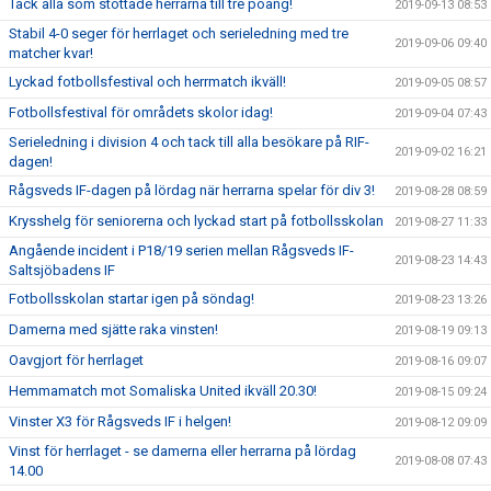
Tack alla som stöttade herrarna till tre poäng!
2019-09-13 08:53
Stabil 4-0 seger för herrlaget och serieledning med tre
2019-09-06 09:40
matcher kvar!
Lyckad fotbollsfestival och herrmatch ikväll!
2019-09-05 08:57
Fotbollsfestival för områdets skolor idag!
2019-09-04 07:43
Serieledning i division 4 och tack till alla besökare på RIF-
2019-09-02 16:21
dagen!
Rågsveds IF-dagen på lördag när herrarna spelar för div 3!
2019-08-28 08:59
Krysshelg för seniorerna och lyckad start på fotbollsskolan
2019-08-27 11:33
Angående incident i P18/19 serien mellan Rågsveds IF-
2019-08-23 14:43
Saltsjöbadens IF
Fotbollsskolan startar igen på söndag!
2019-08-23 13:26
Damerna med sjätte raka vinsten!
2019-08-19 09:13
Oavgjort för herrlaget
2019-08-16 09:07
Hemmamatch mot Somaliska United ikväll 20.30!
2019-08-15 09:24
Vinster X3 för Rågsveds IF i helgen!
2019-08-12 09:09
Vinst för herrlaget - se damerna eller herrarna på lördag
2019-08-08 07:43
14.00