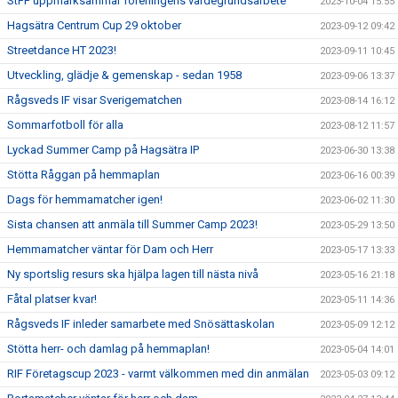
StFF uppmärksammar föreningens värdegrundsarbete
2023-10-04 15:55
Hagsätra Centrum Cup 29 oktober
2023-09-12 09:42
Streetdance HT 2023!
2023-09-11 10:45
Utveckling, glädje & gemenskap - sedan 1958
2023-09-06 13:37
Rågsveds IF visar Sverigematchen
2023-08-14 16:12
Sommarfotboll för alla
2023-08-12 11:57
Lyckad Summer Camp på Hagsätra IP
2023-06-30 13:38
Stötta Råggan på hemmaplan
2023-06-16 00:39
Dags för hemmamatcher igen!
2023-06-02 11:30
Sista chansen att anmäla till Summer Camp 2023!
2023-05-29 13:50
Hemmamatcher väntar för Dam och Herr
2023-05-17 13:33
Ny sportslig resurs ska hjälpa lagen till nästa nivå
2023-05-16 21:18
Fåtal platser kvar!
2023-05-11 14:36
Rågsveds IF inleder samarbete med Snösättaskolan
2023-05-09 12:12
Stötta herr- och damlag på hemmaplan!
2023-05-04 14:01
RIF Företagscup 2023 - varmt välkommen med din anmälan
2023-05-03 09:12