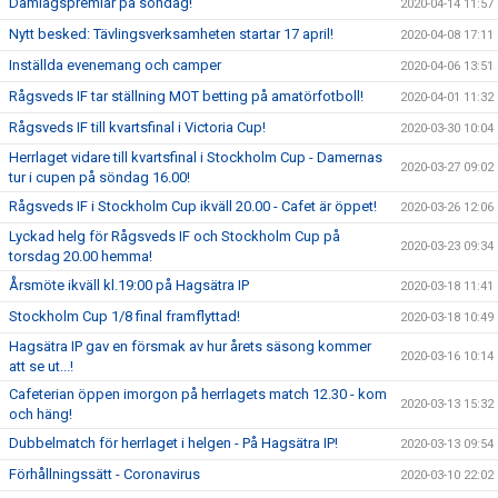
Damlagspremiär på söndag!
2020-04-14 11:57
Nytt besked: Tävlingsverksamheten startar 17 april!
2020-04-08 17:11
Inställda evenemang och camper
2020-04-06 13:51
Rågsveds IF tar ställning MOT betting på amatörfotboll!
2020-04-01 11:32
Rågsveds IF till kvartsfinal i Victoria Cup!
2020-03-30 10:04
Herrlaget vidare till kvartsfinal i Stockholm Cup - Damernas
2020-03-27 09:02
tur i cupen på söndag 16.00!
Rågsveds IF i Stockholm Cup ikväll 20.00 - Cafet är öppet!
2020-03-26 12:06
Lyckad helg för Rågsveds IF och Stockholm Cup på
2020-03-23 09:34
torsdag 20.00 hemma!
Årsmöte ikväll kl.19:00 på Hagsätra IP
2020-03-18 11:41
Stockholm Cup 1/8 final framflyttad!
2020-03-18 10:49
Hagsätra IP gav en försmak av hur årets säsong kommer
2020-03-16 10:14
att se ut...!
Cafeterian öppen imorgon på herrlagets match 12.30 - kom
2020-03-13 15:32
och häng!
Dubbelmatch för herrlaget i helgen - På Hagsätra IP!
2020-03-13 09:54
Förhållningssätt - Coronavirus
2020-03-10 22:02