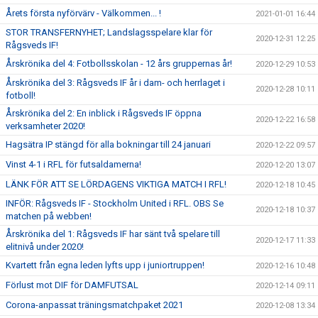
Årets första nyförvärv - Välkommen... !
2021-01-01 16:44
STOR TRANSFERNYHET; Landslagsspelare klar för
2020-12-31 12:25
Rågsveds IF!
Årskrönika del 4: Fotbollsskolan - 12 års gruppernas år!
2020-12-29 10:53
Årskrönika del 3: Rågsveds IF år i dam- och herrlaget i
2020-12-28 10:11
fotboll!
Årskrönika del 2: En inblick i Rågsveds IF öppna
2020-12-22 16:58
verksamheter 2020!
Hagsätra IP stängd för alla bokningar till 24 januari
2020-12-22 09:57
Vinst 4-1 i RFL för futsaldamerna!
2020-12-20 13:07
LÄNK FÖR ATT SE LÖRDAGENS VIKTIGA MATCH I RFL!
2020-12-18 10:45
INFÖR: Rågsveds IF - Stockholm United i RFL. OBS Se
2020-12-18 10:37
matchen på webben!
Årskrönika del 1: Rågsveds IF har sänt två spelare till
2020-12-17 11:33
elitnivå under 2020!
Kvartett från egna leden lyfts upp i juniortruppen!
2020-12-16 10:48
Förlust mot DIF för DAMFUTSAL
2020-12-14 09:11
Corona-anpassat träningsmatchpaket 2021
2020-12-08 13:34