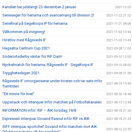
Kansliet har julstängt 23 december-2 januari
2021-12-20
Serieseger för herrarna och avancemang till division 2!
2021-11-22 21:22
Seriefinal på Segeltorps IP för herrarna
2021-11-21 08:08
Välkommen på invigning!
2021-11-02 13:44
Höstlov med Rågsveds IF
2021-11-02 13:43
Hagsätra Centrum Cup 2021
2021-09-28 17:03
Söderortsderby väntar för RIF Dam!
2021-09-10 12:00
Nyckelmatch för herrarna; Rågsveds IF - Segeltorps IF
2021-09-10 08:00
Trygghetsdagen 2021
2021-09-08 21:28
Rågsveds IF omorganiserar under hösten och tar sats inför
2021-08-24 19:44
framtiden
”Ett minne för livet”
2021-08-20 18:48
Uppsnack och intervjuer inför matchen på Fotbollskanalen
2021-08-19 12:48
INFORMATION inför: RIF – AIK torsdag 19/8
2021-08-18 21:50
Expressen intervjuar Govand Rasoul inför RIF vs AIK
2021-08-18 21:29
StFF intervjuar sportchef Govand inför matchen mot AIK:
2021-08-16 22:20
"Klubben betyder allt för området"