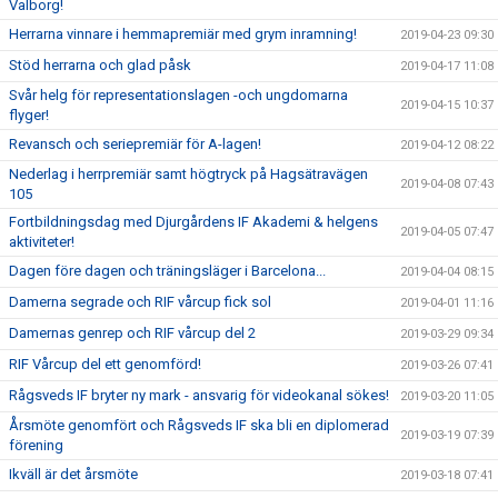
Valborg!
Herrarna vinnare i hemmapremiär med grym inramning!
2019-04-23 09:30
Stöd herrarna och glad påsk
2019-04-17 11:08
Svår helg för representationslagen -och ungdomarna
2019-04-15 10:37
flyger!
Revansch och seriepremiär för A-lagen!
2019-04-12 08:22
Nederlag i herrpremiär samt högtryck på Hagsätravägen
2019-04-08 07:43
105
Fortbildningsdag med Djurgårdens IF Akademi & helgens
2019-04-05 07:47
aktiviteter!
Dagen före dagen och träningsläger i Barcelona...
2019-04-04 08:15
Damerna segrade och RIF vårcup fick sol
2019-04-01 11:16
Damernas genrep och RIF vårcup del 2
2019-03-29 09:34
RIF Vårcup del ett genomförd!
2019-03-26 07:41
Rågsveds IF bryter ny mark - ansvarig för videokanal sökes!
2019-03-20 11:05
Årsmöte genomfört och Rågsveds IF ska bli en diplomerad
2019-03-19 07:39
förening
Ikväll är det årsmöte
2019-03-18 07:41