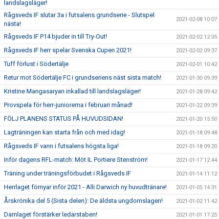
landslagsläger!
Rågsveds IF slutar 3a i futsalens grundserie - Slutspel
2021-02-08 10:07
nästa!
Rågsveds IF P14 bjuder in till Try-Out!
2021-02-02 12:05
Rågsveds IF herr spelar Svenska Cupen 2021!
2021-02-02 09:37
Tuff förlust i Södertälje
2021-02-01 10:42
Retur mot Södertälje FC i grundseriens näst sista match!
2021-01-30 09:39
Kristine Mangasaryan inkallad till landslagsläger!
2021-01-28 09:42
Provspela för herr-juniorerna i februari månad!
2021-01-22 09:39
FÖLJ PLANENS STATUS PÅ HUVUDSIDAN!
2021-01-20 15:50
Lagträningen kan starta från och med idag!
2021-01-18 09:48
Rågsveds IF vann i futsalens högsta liga!
2021-01-18 09:20
Inför dagens RFL-match: Möt IL Portiere Stenström!
2021-01-17 12:44
Träning under träningsförbudet i Rågsveds IF
2021-01-14 11:12
Herrlaget förnyar inför 2021 - Alli Darwich ny huvudtränare!
2021-01-05 14:31
Årskrönika del 5 (Sista delen): De äldsta ungdomslagen!
2021-01-02 11:42
Damlaget förstärker ledarstaben!
2021-01-01 17:25