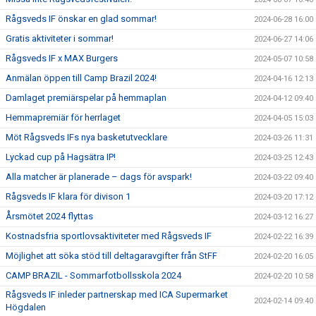
Rågsveds IF önskar en glad sommar!
2024-06-28 16:00
Gratis aktiviteter i sommar!
2024-06-27 14:06
Rågsveds IF x MAX Burgers
2024-05-07 10:58
Anmälan öppen till Camp Brazil 2024!
2024-04-16 12:13
Damlaget premiärspelar på hemmaplan
2024-04-12 09:40
Hemmapremiär för herrlaget
2024-04-05 15:03
Möt Rågsveds IFs nya basketutvecklare
2024-03-26 11:31
Lyckad cup på Hagsätra IP!
2024-03-25 12:43
Alla matcher är planerade – dags för avspark!
2024-03-22 09:40
Rågsveds IF klara för divison 1
2024-03-20 17:12
Årsmötet 2024 flyttas
2024-03-12 16:27
Kostnadsfria sportlovsaktiviteter med Rågsveds IF
2024-02-22 16:39
Möjlighet att söka stöd till deltagaravgifter från StFF
2024-02-20 16:05
CAMP BRAZIL - Sommarfotbollsskola 2024
2024-02-20 10:58
Rågsveds IF inleder partnerskap med ICA Supermarket
2024-02-14 09:40
Högdalen