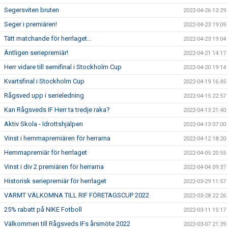
Segersviten bruten
2022-04-26 13:29
Seger i premiären!
2022-04-23 19:09
Tätt matchande för herrlaget…
2022-04-23 19:04
Äntligen seriepremiär!
2022-04-21 14:17
Herr vidare till semifinal i Stockholm Cup
2022-04-20 19:14
Kvartsfinal i Stockholm Cup
2022-04-19 16:45
Rågsved upp i serieledning
2022-04-15 22:57
Kan Rågsveds IF Herr ta tredje raka?
2022-04-13 21:40
Aktiv Skola - Idrottshjälpen
2022-04-13 07:00
Vinst i hemmapremiären för herrarna
2022-04-12 18:20
Hemmapremiär för herrlaget
2022-04-05 20:55
Vinst i div 2 premiären för herrarna
2022-04-04 09:37
Historisk seriepremiär för herrlaget
2022-03-29 11:57
VARMT VÄLKOMNA TILL RIF FÖRETAGSCUP 2022
2022-03-28 22:26
25% rabatt på NIKE Fotboll
2022-03-11 15:17
Välkommen till Rågsveds IFs årsmöte 2022
2022-03-07 21:39