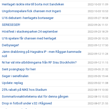
Herrlaget räckte inte till borta mot Sandviken
2022-10-03 11:09
Ungdomsspelare fick chansen mot Ingarö
2022-10-03 10:53
U16 debutant i herrlagets bortaseger
2022-09-27 18:58
SERIESEGER!
2022-09-26 11:51
Höstfest i stackenparken 24 september
2022-09-23 18:29
U16 spelare får chansen med herrlaget
2022-09-20 10:25
Derbyseger!
2022-09-12 17:50
Jämn drabbning på Hagsätra IP - men Råggan kammade
2022-09-12 11:24
noll
Ni har väl inte utbildningarna från RF Sisu Stockholm?
2022-09-12 11:15
Sent poängtapp för herr
2022-09-05 21:32
Seger i seriefinalen
2022-09-05 19:44
Update: replag
2022-09-02 11:08
25% rabatt på NIKE hos Stadium
2022-08-19 10:00
Sommarlovsaktiviteterna slut för denna gången
2022-08-15 15:02
Drop in fotboll under v.32 i Rågsved
2022-08-07 21:55