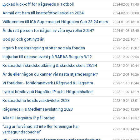
Lyckad kick-off för Rågsveds IF Fotboll
2024-02-05 11:40
Anmäl ditt barn till knattefotbollsskolan 2024!
2024-02-05 08:00
Välkommen till ICA Supermarket Högdalen Cup 23-24 mars
2024-01-08 18:10
Är du rätt person för någon av våra nya roller 2024?
2024-01-08 15:40
God jul och gott nytt år!
2023-12-22 10:11
Ingarö bergsprängning stöttar sociala fonden
2023-12-20 15:07
Inbjudan till release-event på BABAS Burgers 9/12
2023-12-07 09:54
Kostnadsfri skridskoutlåning & skridskoskola 23/24
2023-12-04 10:44
Är du eller någon du känner vår nästa stjärndesigner?
2023-12-01 16:26
Vi föräldrar - föräldranätverk i Rågsved & Hagsätra
2023-11-13 15:44
Lyckat höstlov på Hagsätra IP och i Högdalshallen!
2023-11-07 13:19
Kostnadsfria höstlovsaktiviteter 2023
2023-10-24 13:01
Rågsveds IFs Medlemsavslutning 2023
2023-10-20 12:09
Alla till Hagsätra IP på lördag!
2023-10-16 13:37
”Jag är förvånad att inte fler föreningar har
2023-10-09 14:24
värdegrundscoacher”