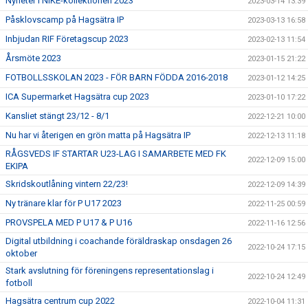
Nyheter i NIKE-kollektionen 2023
2023-03-14 13:39
Påsklovscamp på Hagsätra IP
2023-03-13 16:58
Inbjudan RIF Företagscup 2023
2023-02-13 11:54
Årsmöte 2023
2023-01-15 21:22
FOTBOLLSSKOLAN 2023 - FÖR BARN FÖDDA 2016-2018
2023-01-12 14:25
ICA Supermarket Hagsätra cup 2023
2023-01-10 17:22
Kansliet stängt 23/12 - 8/1
2022-12-21 10:00
Nu har vi återigen en grön matta på Hagsätra IP
2022-12-13 11:18
RÅGSVEDS IF STARTAR U23-LAG I SAMARBETE MED FK
2022-12-09 15:00
EKIPA
Skridskoutlåning vintern 22/23!
2022-12-09 14:39
Ny tränare klar för P U17 2023
2022-11-25 00:59
PROVSPELA MED P U17 & P U16
2022-11-16 12:56
Digital utbildning i coachande föräldraskap onsdagen 26
2022-10-24 17:15
oktober
Stark avslutning för föreningens representationslag i
2022-10-24 12:49
fotboll
Hagsätra centrum cup 2022
2022-10-04 11:31