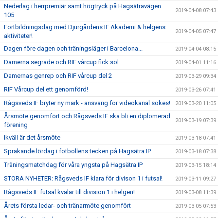
Nederlag i herrpremiär samt högtryck på Hagsätravägen
2019-04-08 07:43
105
Fortbildningsdag med Djurgårdens IF Akademi & helgens
2019-04-05 07:47
aktiviteter!
Dagen före dagen och träningsläger i Barcelona...
2019-04-04 08:15
Damerna segrade och RIF vårcup fick sol
2019-04-01 11:16
Damernas genrep och RIF vårcup del 2
2019-03-29 09:34
RIF Vårcup del ett genomförd!
2019-03-26 07:41
Rågsveds IF bryter ny mark - ansvarig för videokanal sökes!
2019-03-20 11:05
Årsmöte genomfört och Rågsveds IF ska bli en diplomerad
2019-03-19 07:39
förening
Ikväll är det årsmöte
2019-03-18 07:41
Sprakande lördag i fotbollens tecken på Hagsätra IP
2019-03-18 07:38
Träningsmatchdag för våra yngsta på Hagsätra IP
2019-03-15 18:14
STORA NYHETER: Rågsveds IF klara för divison 1 i futsal!
2019-03-11 09:27
Rågsveds IF futsal kvalar till division 1 i helgen!
2019-03-08 11:39
Årets första ledar- och tränarmöte genomfört
2019-03-05 07:53