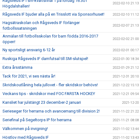
Rågsveds IF i sm-kvartsfinal 1 på lördag 16.30 i
2022-02-10 21:13
Högdalshallen!
Rågsveds IF bjuder alla på en Trisslott via Sponsorhuset!
2022-02-10 11:12
Hagsätraskolan och Rågsveds IF förlänger
2022-02-07 21:13
fotbollssatsningen
Anmälan till fotbollsskolan för barn födda 2016-2017
2022-02-02 21:00
öppen!
Ny sportsligt ansvarig 6-12 år
2022-02-01 00:17
Ruskiga Rågsveds IF damfutsal till SM-slutspel!
2022-01-30 18:34
Extra årsstämma
2022-01-29 21:12
Tack för 2021, vi ses nästa år!
2021-12-31 20:10
Skridskoutlåning hela jullovet - fler skridskor behövs!
2021-12-22 15:13
Veckans tips - skridskor med FOC FARSTA HOCKEY
2021-12-21 09:54
Kansliet har julstängt 23 december-2 januari
2021-12-20
Serieseger för herrarna och avancemang till division 2!
2021-11-22 21:22
Seriefinal på Segeltorps IP för herrarna
2021-11-21 08:08
Välkommen på invigning!
2021-11-02 13:44
Höstlov med Rågsveds IF
2021-11-02 13:43