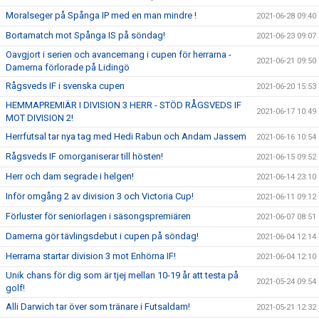
Moralseger på Spånga IP med en man mindre !
2021-06-28 09:40
Bortamatch mot Spånga IS på söndag!
2021-06-23 09:07
Oavgjort i serien och avancemang i cupen för herrarna -
2021-06-21 09:50
Damerna förlorade på Lidingö
Rågsveds IF i svenska cupen
2021-06-20 15:53
HEMMAPREMIÄR I DIVISION 3 HERR - STÖD RÅGSVEDS IF
2021-06-17 10:49
MOT DIVISION 2!
Herrfutsal tar nya tag med Hedi Rabun och Andam Jassem
2021-06-16 10:54
Rågsveds IF omorganiserar till hösten!
2021-06-15 09:52
Herr och dam segrade i helgen!
2021-06-14 23:10
Inför omgång 2 av division 3 och Victoria Cup!
2021-06-11 09:12
Förluster för seniorlagen i säsongspremiären
2021-06-07 08:51
Damerna gör tävlingsdebut i cupen på söndag!
2021-06-04 12:14
Herrarna startar division 3 mot Enhörna IF!
2021-06-04 12:10
Unik chans för dig som är tjej mellan 10-19 år att testa på
2021-05-24 09:54
golf!
Alli Darwich tar över som tränare i Futsaldam!
2021-05-21 12:32