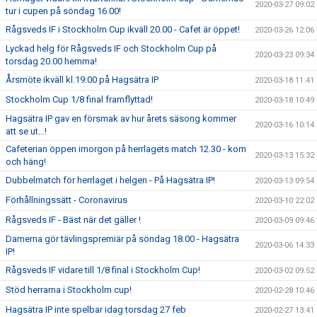
2020-03-27 09:02
tur i cupen på söndag 16.00!
Rågsveds IF i Stockholm Cup ikväll 20.00 - Cafet är öppet!
2020-03-26 12:06
Lyckad helg för Rågsveds IF och Stockholm Cup på
2020-03-23 09:34
torsdag 20.00 hemma!
Årsmöte ikväll kl.19:00 på Hagsätra IP
2020-03-18 11:41
Stockholm Cup 1/8 final framflyttad!
2020-03-18 10:49
Hagsätra IP gav en försmak av hur årets säsong kommer
2020-03-16 10:14
att se ut...!
Cafeterian öppen imorgon på herrlagets match 12.30 - kom
2020-03-13 15:32
och häng!
Dubbelmatch för herrlaget i helgen - På Hagsätra IP!
2020-03-13 09:54
Förhållningssätt - Coronavirus
2020-03-10 22:02
Rågsveds IF - Bäst när det gäller !
2020-03-09 09:46
Damerna gör tävlingspremiär på söndag 18.00 - Hagsätra
2020-03-06 14:33
IP!
Rågsveds IF vidare till 1/8 final i Stockholm Cup!
2020-03-02 09:52
Stöd herrarna i Stockholm cup!
2020-02-28 10:46
Hagsätra IP inte spelbar idag torsdag 27 feb
2020-02-27 13:41