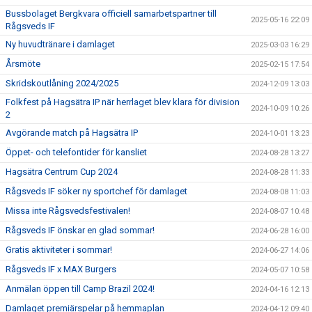
Bussbolaget Bergkvara officiell samarbetspartner till
2025-05-16 22:09
Rågsveds IF
Ny huvudtränare i damlaget
2025-03-03 16:29
Årsmöte
2025-02-15 17:54
Skridskoutlåning 2024/2025
2024-12-09 13:03
Folkfest på Hagsätra IP när herrlaget blev klara för division
2024-10-09 10:26
2
Avgörande match på Hagsätra IP
2024-10-01 13:23
Öppet- och telefontider för kansliet
2024-08-28 13:27
Hagsätra Centrum Cup 2024
2024-08-28 11:33
Rågsveds IF söker ny sportchef för damlaget
2024-08-08 11:03
Missa inte Rågsvedsfestivalen!
2024-08-07 10:48
Rågsveds IF önskar en glad sommar!
2024-06-28 16:00
Gratis aktiviteter i sommar!
2024-06-27 14:06
Rågsveds IF x MAX Burgers
2024-05-07 10:58
Anmälan öppen till Camp Brazil 2024!
2024-04-16 12:13
Damlaget premiärspelar på hemmaplan
2024-04-12 09:40