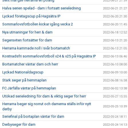
Sent mål gav herrarna en poäng
2022-06-21 21:39
Halva serien spelad - dam i fortsatt serieledning
2022-06-21 21:27
Lyckad företagscup på Hagsätra IP
2022-06-20 21:30
Sommarlovsfotbollen kickar igång vecka 2
2022-06-20 11:45
Nya utmaningar för herr & dam
2022-06-18 12:52
Segersviten fortsätter för dam
2022-06-13 21:20
Herrarna kammade noll i svår bortamatch
2022-06-13 21:05
Kostnadsfri sommarlovsfotboll v24 & v25 på Hagsätra IP
2022-06-13 06:46
Bortamatcher väntar dam och herr
2022-06-10 08:00
Lyckad Nationaldagscup
2022-06-09 10:00
Stark seger på hemmaplan
2022-06-08 16:58
FC Järfälla väntar på hemmaplan
2022-06-02 13:38
Utökad serieledning för dam & viktig seger för herr
2022-05-27 15:55
Herrarna beger sig norrut och damerna ställs inför nytt
2022-05-25 10:39
derby
Seriefinal på bortaplan väntar för dam
2022-05-24 18:11
Derbyseger för dam
2022-05-24 14:13