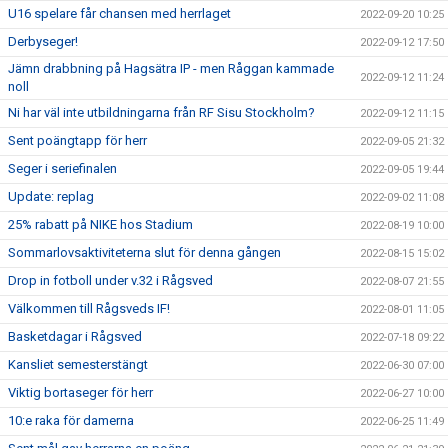
U16 spelare får chansen med herrlaget
2022-09-20 10:25
Derbyseger!
2022-09-12 17:50
Jämn drabbning på Hagsätra IP - men Råggan kammade
2022-09-12 11:24
noll
Ni har väl inte utbildningarna från RF Sisu Stockholm?
2022-09-12 11:15
Sent poängtapp för herr
2022-09-05 21:32
Seger i seriefinalen
2022-09-05 19:44
Update: replag
2022-09-02 11:08
25% rabatt på NIKE hos Stadium
2022-08-19 10:00
Sommarlovsaktiviteterna slut för denna gången
2022-08-15 15:02
Drop in fotboll under v.32 i Rågsved
2022-08-07 21:55
Välkommen till Rågsveds IF!
2022-08-01 11:05
Basketdagar i Rågsved
2022-07-18 09:22
Kansliet semesterstängt
2022-06-30 07:00
Viktig bortaseger för herr
2022-06-27 10:00
10:e raka för damerna
2022-06-25 11:49