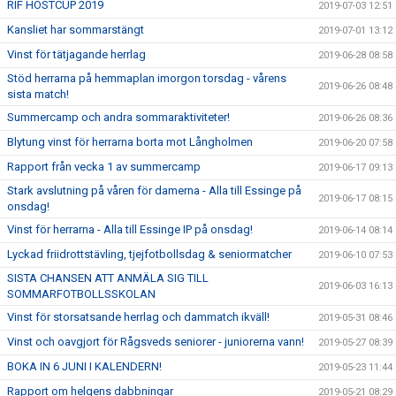
RIF HÖSTCUP 2019
2019-07-03 12:51
Kansliet har sommarstängt
2019-07-01 13:12
Vinst för tätjagande herrlag
2019-06-28 08:58
Stöd herrarna på hemmaplan imorgon torsdag - vårens
2019-06-26 08:48
sista match!
Summercamp och andra sommaraktiviteter!
2019-06-26 08:36
Blytung vinst för herrarna borta mot Långholmen
2019-06-20 07:58
Rapport från vecka 1 av summercamp
2019-06-17 09:13
Stark avslutning på våren för damerna - Alla till Essinge på
2019-06-17 08:15
onsdag!
Vinst för herrarna - Alla till Essinge IP på onsdag!
2019-06-14 08:14
Lyckad friidrottstävling, tjejfotbollsdag & seniormatcher
2019-06-10 07:53
SISTA CHANSEN ATT ANMÄLA SIG TILL
2019-06-03 16:13
SOMMARFOTBOLLSSKOLAN
Vinst för storsatsande herrlag och dammatch ikväll!
2019-05-31 08:46
Vinst och oavgjort för Rågsveds seniorer - juniorerna vann!
2019-05-27 08:39
BOKA IN 6 JUNI I KALENDERN!
2019-05-23 11:44
Rapport om helgens dabbningar
2019-05-21 08:29