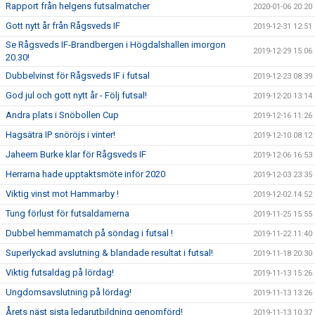
Rapport från helgens futsalmatcher
2020-01-06 20:20
Gott nytt år från Rågsveds IF
2019-12-31 12:51
Se Rågsveds IF-Brandbergen i Högdalshallen imorgon
2019-12-29 15:06
20.30!
Dubbelvinst för Rågsveds IF i futsal
2019-12-23 08:39
God jul och gott nytt år - Följ futsal!
2019-12-20 13:14
Andra plats i Snöbollen Cup
2019-12-16 11:26
Hagsätra IP snöröjs i vinter!
2019-12-10 08:12
Jaheem Burke klar för Rågsveds IF
2019-12-06 16:53
Herrarna hade upptaktsmöte inför 2020
2019-12-03 23:35
Viktig vinst mot Hammarby !
2019-12-02 14:52
Tung förlust för futsaldamerna
2019-11-25 15:55
Dubbel hemmamatch på söndag i futsal !
2019-11-22 11:40
Superlyckad avslutning & blandade resultat i futsal!
2019-11-18 20:30
Viktig futsaldag på lördag!
2019-11-13 15:26
Ungdomsavslutning på lördag!
2019-11-13 13:26
Årets näst sista ledarutbildning genomförd!
2019-11-13 10:37