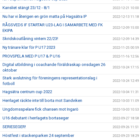
Kansliet stängt 23/12 - 8/1
2022-12-21 10:00
Nu har vi återigen en grön matta på Hagsätra IP
2022-12-13 11:18
RÅGSVEDS IF STARTAR U23-LAG I SAMARBETE MED FK
2022-12-09 15:00
EKIPA
Skridskoutlåning vintern 22/23!
2022-12-09 14:39
Ny tränare klar för P U17 2023
2022-11-25 00:59
PROVSPELA MED P U17 & P U16
2022-11-16 12:56
Digital utbildning i coachande föräldraskap onsdagen 26
2022-10-24 17:15
oktober
Stark avslutning för föreningens representationslag i
2022-10-24 12:49
fotboll
Hagsätra centrum cup 2022
2022-10-04 11:31
Herrlaget räckte inte till borta mot Sandviken
2022-10-03 11:09
Ungdomsspelare fick chansen mot Ingarö
2022-10-03 10:53
U16 debutant i herrlagets bortaseger
2022-09-27 18:58
SERIESEGER!
2022-09-26 11:51
Höstfest i stackenparken 24 september
2022-09-23 18:29