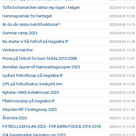
Tuffa bortamatcher väntar rep-lagen i helgen
2023-04-13 10:03
Hemmapremiär för herrlaget
2023-04-05 12:23
Är du vår nästa matchfunktionär?
2023-04-04 15:19
Summer camp 2023
2023-04-04 14:35
Nu startar vi Gå-fotboll på Hagsätra IP
2023-04-04 11:48
Veckans matcher
2023-03-31 19:55
Prova-på fotboll för barn födda 2015-2008
2023-03-31 15:47
Anmälan öppen till Nationaldagscupen 2023
2023-03-31 13:41
Lyckad fotbollscup på Hagsätra IP
2023-03-29 12:26
25% på fotbollsskor, beskydd mm
2023-03-14 15:09
Nyheter i NIKE-kollektionen 2023
2023-03-14 13:39
Påsklovscamp på Hagsätra IP
2023-03-13 16:58
Inbjudan RIF Företagscup 2023
2023-02-13 11:54
Årsmöte 2023
2023-01-15 21:22
FOTBOLLSSKOLAN 2023 - FÖR BARN FÖDDA 2016-2018
2023-01-12 14:25
ICA Supermarket Hagsätra cup 2023
2023-01-10 17:22