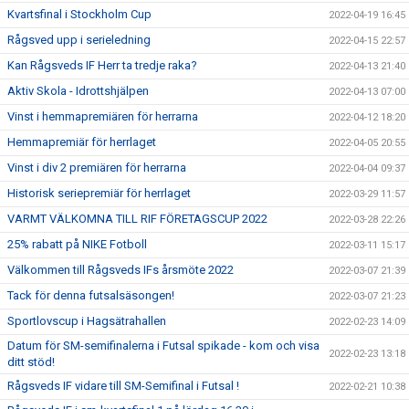
Kvartsfinal i Stockholm Cup
2022-04-19 16:45
Rågsved upp i serieledning
2022-04-15 22:57
Kan Rågsveds IF Herr ta tredje raka?
2022-04-13 21:40
Aktiv Skola - Idrottshjälpen
2022-04-13 07:00
Vinst i hemmapremiären för herrarna
2022-04-12 18:20
Hemmapremiär för herrlaget
2022-04-05 20:55
Vinst i div 2 premiären för herrarna
2022-04-04 09:37
Historisk seriepremiär för herrlaget
2022-03-29 11:57
VARMT VÄLKOMNA TILL RIF FÖRETAGSCUP 2022
2022-03-28 22:26
25% rabatt på NIKE Fotboll
2022-03-11 15:17
Välkommen till Rågsveds IFs årsmöte 2022
2022-03-07 21:39
Tack för denna futsalsäsongen!
2022-03-07 21:23
Sportlovscup i Hagsätrahallen
2022-02-23 14:09
Datum för SM-semifinalerna i Futsal spikade - kom och visa
2022-02-23 13:18
ditt stöd!
Rågsveds IF vidare till SM-Semifinal i Futsal !
2022-02-21 10:38