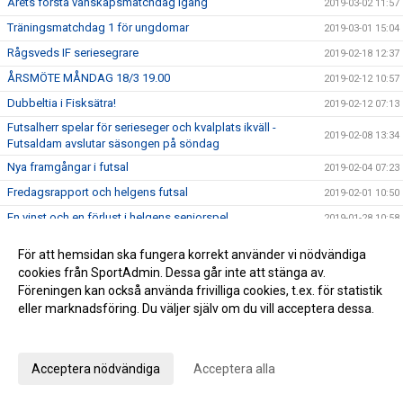
Årets första vänskapsmatchdag igång
2019-03-02 11:57
Träningsmatchdag 1 för ungdomar
2019-03-01 15:04
Rågsveds IF seriesegrare
2019-02-18 12:37
ÅRSMÖTE MÅNDAG 18/3 19.00
2019-02-12 10:57
Dubbeltia i Fisksätra!
2019-02-12 07:13
Futsalherr spelar för serieseger och kvalplats ikväll -
2019-02-08 13:34
Futsaldam avslutar säsongen på söndag
Nya framgångar i futsal
2019-02-04 07:23
Fredagsrapport och helgens futsal
2019-02-01 10:50
En vinst och en förlust i helgens seniorspel
2019-01-28 10:58
Helgens matcher
2019-01-25 10:45
För att hemsidan ska fungera korrekt använder vi nödvändiga
Rågsveds IF VÅRCUP 2019
2019-01-22 09:23
cookies från SportAdmin. Dessa går inte att stänga av.
Föreningen kan också använda frivilliga cookies, t.ex. för statistik
Helgens dubbel i futsal!
2019-01-20 20:47
eller marknadsföring. Du väljer själv om du vill acceptera dessa.
Helgens matcher
2019-01-18 20:19
Anpassa dina val
Läsning om vår rörelseprofil samt info om helgen
2019-01-11 12:21
Vinst i seriefinal för herrfutsal och rapport från jullovet
Acceptera nödvändiga
Acceptera alla
2019-01-07 08:54
2019 smyger igång
2019-01-06 10:09