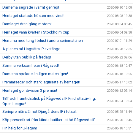
Damerna segrade i varmt genrep!
2020-08-10 13:08
Herrlaget startade hösten med vinst!
2020-08-08 19:38
Damlaget drar igång motorn!
2020-08-04 09:45
Herrlaget vann kvarten i Stockholm Cup
2020-08-04 09:38
Herrarna med tung förlust i andra seriematchen
2020-07-01 11:29
A-planen på Hagsätra IP avstängd
2020-06-28 17:35
Derby utan publik på fredag!
2020-06-22 09:06
Sommarverksamheter i Rågsved!
2020-06-18 12:47
Damerna spelade äntligen match igen!
2020-06-18 10:25
Premiärseger och stark laginsats av herrlaget!
2020-06-17 10:02
Herrlaget gör division 3 premiär!
2020-06-12 09:14
TBT och framtidsblick på Rågsveds IF Friidrottstävling:
2020-06-04 10:54
Open League!
Seriepremiär x 2 mot Djurgårdens IF i futsal!
2020-05-25 11:49
Köp presentkort från kända butiker - stöd Rågsveds IF
2020-05-20 10:45
Fin helg för U-lagen!
2020-05-18 10:31