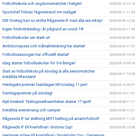
Fotbollsskola och ungdomsmatcher i helgen!
2020-05-15 12:19
Sportchef Tobias Tegnestrand om nuläget
2020-05-11 11:04
Ditt företag kan nu stötta Rågsveds IF med alla era inköp!
2020-05-06 12:36
Ingen friidrottstävling i år pågrund av covid-19!
2020-05-04 11:34
Fotbollsskolan ser stark ut!
2020-05-04 09:34
Ambitionspass och målvaktsträning har startat!
2020-04-24 11:27
Fotbollssäsongen har officiellt startat!
2020-04-20 10:09
Idag startar fotbollsskolan för 5-6 åringar!
2020-04-19 09:18
Start av fotbollskola på söndag & alla seniormatcher
2020-04-17 14:20
inställda tillsvidare!
Herrlagets premiär fastslagen till torsdag 11 juni!
2020-04-15 09:47
Damlagspremiär på söndag!
2020-04-14 11:57
Nytt besked: Tävlingsverksamheten startar 17 april!
2020-04-08 17:11
Inställda evenemang och camper
2020-04-06 13:51
Rågsveds IF tar ställning MOT betting på amatörfotboll!
2020-04-01 11:32
Rågsveds IF till kvartsfinal i Victoria Cup!
2020-03-30 10:04
Herrlaget vidare till kvartsfinal i Stockholm Cup - Damernas