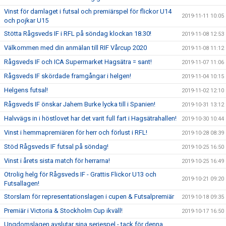
Vinst för damlaget i futsal och premiärspel för flickor U14
2019-11-11 10:05
och pojkar U15
Stötta Rågsveds IF i RFL på söndag klockan 18.30!
2019-11-08 12:53
Välkommen med din anmälan till RIF Vårcup 2020
2019-11-08 11:12
Rågsveds IF och ICA Supermarket Hagsätra = sant!
2019-11-07 11:06
Rågsveds IF skördade framgångar i helgen!
2019-11-04 10:15
Helgens futsal!
2019-11-02 12:10
Rågsveds IF önskar Jahem Burke lycka till i Spanien!
2019-10-31 13:12
Halvvägs in i höstlovet har det varit full fart i Hagsätrahallen!
2019-10-30 10:44
Vinst i hemmapremiären för herr och förlust i RFL!
2019-10-28 08:39
Stöd Rågsveds IF futsal på söndag!
2019-10-25 16:50
Vinst i årets sista match för herrarna!
2019-10-25 16:49
Otrolig helg för Rågsveds IF - Grattis Flickor U13 och
2019-10-21 09:20
Futsallagen!
Storslam för representationslagen i cupen & Futsalpremiär
2019-10-18 09:35
Premiär i Victoria & Stockholm Cup ikväll!
2019-10-17 16:50
Ungdomslagen avslutar sina seriespel - tack för denna