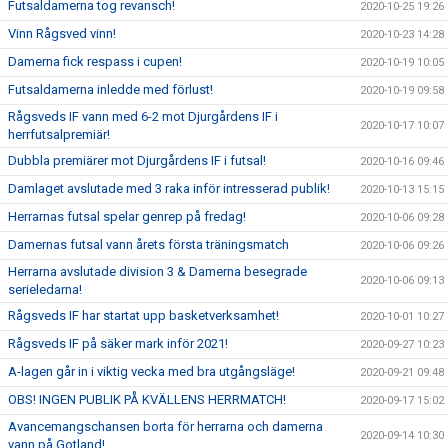
Futsaldamerna tog revansch!
2020-10-25 19:26
Vinn Rågsved vinn!
2020-10-23 14:28
Damerna fick respass i cupen!
2020-10-19 10:05
Futsaldamerna inledde med förlust!
2020-10-19 09:58
Rågsveds IF vann med 6-2 mot Djurgårdens IF i
2020-10-17 10:07
herrfutsalpremiär!
Dubbla premiärer mot Djurgårdens IF i futsal!
2020-10-16 09:46
Damlaget avslutade med 3 raka inför intresserad publik!
2020-10-13 15:15
Herrarnas futsal spelar genrep på fredag!
2020-10-06 09:28
Damernas futsal vann årets första träningsmatch
2020-10-06 09:26
Herrarna avslutade division 3 & Damerna besegrade
2020-10-06 09:13
serieledarna!
Rågsveds IF har startat upp basketverksamhet!
2020-10-01 10:27
Rågsveds IF på säker mark inför 2021!
2020-09-27 10:23
A-lagen går in i viktig vecka med bra utgångsläge!
2020-09-21 09:48
OBS! INGEN PUBLIK PÅ KVÄLLENS HERRMATCH!
2020-09-17 15:02
Avancemangschansen borta för herrarna och damerna
2020-09-14 10:30
vann på Gotland!