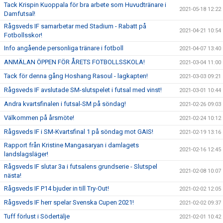
Tack Krispin Kuoppala för bra arbete som Huvudtränare i
2021-05-18 12:22
Damfutsal!
Rågsveds IF samarbetar med Stadium - Rabatt på
2021-04-21 10:54
Fotbollsskor!
Info angående personliga tränare i fotboll
2021-04-07 13:40
ANMÄLAN ÖPPEN FÖR ÅRETS FOTBOLLSSKOLA!
2021-03-04 11:00
Tack för denna gång Hoshang Rasoul - lagkapten!
2021-03-03 09:21
Rågsveds IF avslutade SM-slutspelet i futsal med vinst!
2021-03-01 10:44
Andra kvartsfinalen i futsal-SM på söndag!
2021-02-26 09:03
Välkommen på årsmöte!
2021-02-24 10:12
Rågsveds IF i SM-Kvartsfinal 1 på söndag mot GAIS!
2021-02-19 13:16
Rapport från Kristine Mangasaryan i damlagets
2021-02-16 12:45
landslagsläger!
Rågsveds IF slutar 3a i futsalens grundserie - Slutspel
2021-02-08 10:07
nästa!
Rågsveds IF P14 bjuder in till Try-Out!
2021-02-02 12:05
Rågsveds IF herr spelar Svenska Cupen 2021!
2021-02-02 09:37
Tuff förlust i Södertälje
2021-02-01 10:42