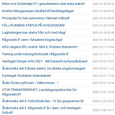
Retur mot Södertälje FC i grundseriens näst sista match!
2021-01-30 09:39
Kristine Mangasaryan inkallad till landslagsläger!
2021-01-28 09:42
Provspela för herr-juniorerna i februari månad!
2021-01-22 09:39
FÖLJ PLANENS STATUS PÅ HUVUDSIDAN!
2021-01-20 15:50
Lagträningen kan starta från och med idag!
2021-01-18 09:48
Rågsveds IF vann i futsalens högsta liga!
2021-01-18 09:20
Inför dagens RFL-match: Möt IL Portiere Stenström!
2021-01-17 12:44
Träning under träningsförbudet i Rågsveds IF
2021-01-14 11:12
Herrlaget förnyar inför 2021 - Alli Darwich ny huvudtränare!
2021-01-05 14:31
Årskrönika del 5 (Sista delen): De äldsta ungdomslagen!
2021-01-02 11:42
Damlaget förstärker ledarstaben!
2021-01-01 17:25
Årets första nyförvärv - Välkommen... !
2021-01-01 16:44
STOR TRANSFERNYHET; Landslagsspelare klar för
2020-12-31 12:25
Rågsveds IF!
Årskrönika del 4: Fotbollsskolan - 12 års gruppernas år!
2020-12-29 10:53
Årskrönika del 3: Rågsveds IF år i dam- och herrlaget i
2020-12-28 10:11
fotboll!