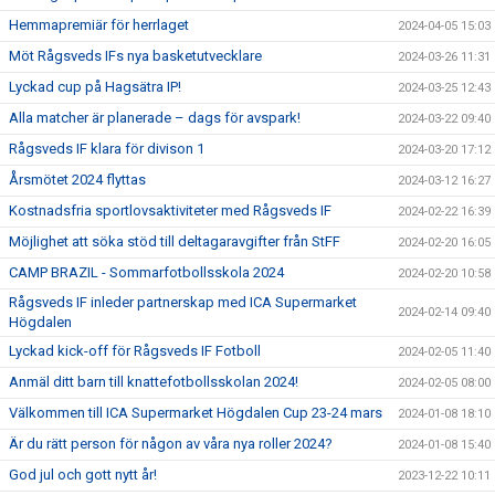
Hemmapremiär för herrlaget
2024-04-05 15:03
Möt Rågsveds IFs nya basketutvecklare
2024-03-26 11:31
Lyckad cup på Hagsätra IP!
2024-03-25 12:43
Alla matcher är planerade – dags för avspark!
2024-03-22 09:40
Rågsveds IF klara för divison 1
2024-03-20 17:12
Årsmötet 2024 flyttas
2024-03-12 16:27
Kostnadsfria sportlovsaktiviteter med Rågsveds IF
2024-02-22 16:39
Möjlighet att söka stöd till deltagaravgifter från StFF
2024-02-20 16:05
CAMP BRAZIL - Sommarfotbollsskola 2024
2024-02-20 10:58
Rågsveds IF inleder partnerskap med ICA Supermarket
2024-02-14 09:40
Högdalen
Lyckad kick-off för Rågsveds IF Fotboll
2024-02-05 11:40
Anmäl ditt barn till knattefotbollsskolan 2024!
2024-02-05 08:00
Välkommen till ICA Supermarket Högdalen Cup 23-24 mars
2024-01-08 18:10
Är du rätt person för någon av våra nya roller 2024?
2024-01-08 15:40
God jul och gott nytt år!
2023-12-22 10:11