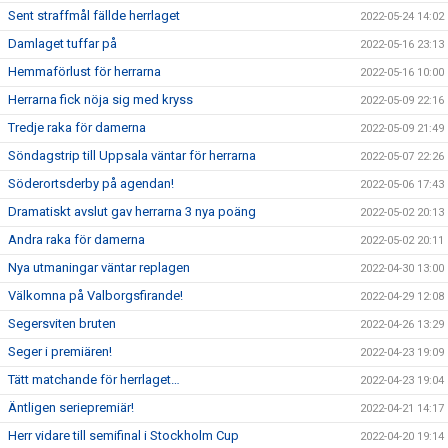
Sent straffmål fällde herrlaget
2022-05-24 14:02
Damlaget tuffar på
2022-05-16 23:13
Hemmaförlust för herrarna
2022-05-16 10:00
Herrarna fick nöja sig med kryss
2022-05-09 22:16
Tredje raka för damerna
2022-05-09 21:49
Söndagstrip till Uppsala väntar för herrarna
2022-05-07 22:26
Söderortsderby på agendan!
2022-05-06 17:43
Dramatiskt avslut gav herrarna 3 nya poäng
2022-05-02 20:13
Andra raka för damerna
2022-05-02 20:11
Nya utmaningar väntar replagen
2022-04-30 13:00
Välkomna på Valborgsfirande!
2022-04-29 12:08
Segersviten bruten
2022-04-26 13:29
Seger i premiären!
2022-04-23 19:09
Tätt matchande för herrlaget…
2022-04-23 19:04
Äntligen seriepremiär!
2022-04-21 14:17
Herr vidare till semifinal i Stockholm Cup
2022-04-20 19:14