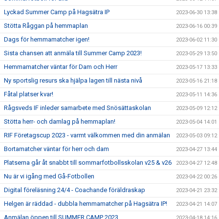
Lyckad Summer Camp på Hagsätra IP
2023-06-30 13:38
Stötta Råggan på hemmaplan
2023-06-16 00:39
Dags för hemmamatcher igen!
2023-06-02 11:30
Sista chansen att anmäla till Summer Camp 2023!
2023-05-29 13:50
Hemmamatcher väntar för Dam och Herr
2023-05-17 13:33
Ny sportslig resurs ska hjälpa lagen till nästa nivå
2023-05-16 21:18
Fåtal platser kvar!
2023-05-11 14:36
Rågsveds IF inleder samarbete med Snösättaskolan
2023-05-09 12:12
Stötta herr- och damlag på hemmaplan!
2023-05-04 14:01
RIF Företagscup 2023 - varmt välkommen med din anmälan
2023-05-03 09:12
Bortamatcher väntar för herr och dam
2023-04-27 13:44
Platserna går åt snabbt till sommarfotbollsskolan v25 & v26
2023-04-27 12:48
Nu är vi igång med Gå-Fotbollen
2023-04-22 00:26
Digital föreläsning 24/4 - Coachande föräldraskap
2023-04-21 23:32
Helgen är räddad - dubbla hemmamatcher på Hagsätra IP!
2023-04-21 14:07
Anmälan öppen till SUMMER CAMP 2023
2023-04-18 14:16