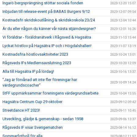
Ingarö bergsprängning stöttar sociala fonden
2023-12-20 15:07
Inbjudan till release-event på BABAS Burgers 9/12
2023-12-07 09:54
Kostnadsfri skridskoutlåning & skridskoskola 23/24
2023-12-04 10:44
Är du eller någon du känner vår nästa stjärndesigner?
2023-12-01 16:26
Vi föräldrar - föräldranätverk i Rågsved & Hagsätra
2023-11-13 15:44
Lyckat höstlov på Hagsätra IP och i Högdalshallen!
2023-11-07 13:19
Kostnadsfria höstlovsaktiviteter 2023
2023-10-24 13:01
Rågsveds IFs Medlemsavslutning 2023
2023-10-20 12:09
Alla till Hagsätra IP på lördag!
2023-10-16 13:37
”Jag är förvånad att inte fler föreningar har
2023-10-09 14:24
värdegrundscoacher”
StFF uppmärksammar föreningens värdegrundsarbete
2023-10-04 15:55
Hagsätra Centrum Cup 29 oktober
2023-09-12 09:42
Streetdance HT 2023!
2023-09-11 10:45
Utveckling, glädje & gemenskap - sedan 1958
2023-09-06 13:37
Rågsveds IF visar Sverigematchen
2023-08-14 16:12
Sommarfotboll för alla
2023-08-12 11:57