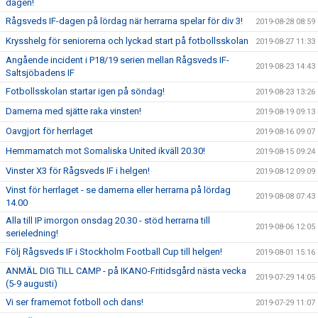
dagen!
Rågsveds IF-dagen på lördag när herrarna spelar för div 3!
2019-08-28 08:59
Krysshelg för seniorerna och lyckad start på fotbollsskolan
2019-08-27 11:33
Angående incident i P18/19 serien mellan Rågsveds IF-
2019-08-23 14:43
Saltsjöbadens IF
Fotbollsskolan startar igen på söndag!
2019-08-23 13:26
Damerna med sjätte raka vinsten!
2019-08-19 09:13
Oavgjort för herrlaget
2019-08-16 09:07
Hemmamatch mot Somaliska United ikväll 20.30!
2019-08-15 09:24
Vinster X3 för Rågsveds IF i helgen!
2019-08-12 09:09
Vinst för herrlaget - se damerna eller herrarna på lördag
2019-08-08 07:43
14.00
Alla till IP imorgon onsdag 20.30 - stöd herrarna till
2019-08-06 12:05
serieledning!
Följ Rågsveds IF i Stockholm Football Cup till helgen!
2019-08-01 15:16
ANMÄL DIG TILL CAMP - på IKANO-Fritidsgård nästa vecka
2019-07-29 14:05
(5-9 augusti)
Vi ser framemot fotboll och dans!
2019-07-29 11:07