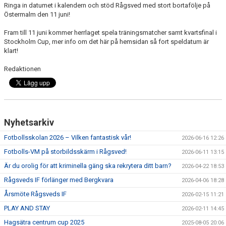
Ringa in datumet i kalendern och stöd Rågsved med stort bortafölje på
Östermalm den 11 juni!
TRÄNINGSKLÄDER
Fram till 11 juni kommer herrlaget spela träningsmatcher samt kvartsfinal i
Stockholm Cup, mer info om det här på hemsidan så fort speldatum är
RÅGSVEDS IF I MEDIA
klart!
FONDER
Redaktionen
Nyhetsarkiv
Fotbollsskolan 2026 – Vilken fantastisk vår!
2026-06-16 12:26
Fotbolls-VM på storbildsskärm i Rågsved!
2026-06-11 13:15
Är du orolig för att kriminella gäng ska rekrytera ditt barn?
2026-04-22 18:53
Rågsveds IF förlänger med Bergkvara
2026-04-06 18:28
Årsmöte Rågsveds IF
2026-02-15 11:21
PLAY AND STAY
2026-02-11 14:45
Hagsätra centrum cup 2025
2025-08-05 20:06