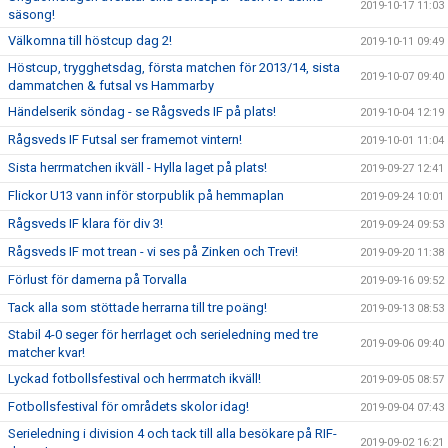
2019-10-17 11:03
säsong!
Välkomna till höstcup dag 2!
2019-10-11 09:49
Höstcup, trygghetsdag, första matchen för 2013/14, sista
2019-10-07 09:40
dammatchen & futsal vs Hammarby
Händelserik söndag - se Rågsveds IF på plats!
2019-10-04 12:19
Rågsveds IF Futsal ser framemot vintern!
2019-10-01 11:04
Sista herrmatchen ikväll - Hylla laget på plats!
2019-09-27 12:41
Flickor U13 vann inför storpublik på hemmaplan
2019-09-24 10:01
Rågsveds IF klara för div 3!
2019-09-24 09:53
Rågsveds IF mot trean - vi ses på Zinken och Trevi!
2019-09-20 11:38
Förlust för damerna på Torvalla
2019-09-16 09:52
Tack alla som stöttade herrarna till tre poäng!
2019-09-13 08:53
Stabil 4-0 seger för herrlaget och serieledning med tre
2019-09-06 09:40
matcher kvar!
Lyckad fotbollsfestival och herrmatch ikväll!
2019-09-05 08:57
Fotbollsfestival för områdets skolor idag!
2019-09-04 07:43
Serieledning i division 4 och tack till alla besökare på RIF-
2019-09-02 16:21