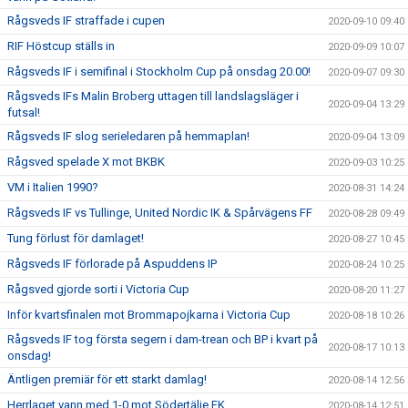
Rågsveds IF straffade i cupen
2020-09-10 09:40
RIF Höstcup ställs in
2020-09-09 10:07
Rågsveds IF i semifinal i Stockholm Cup på onsdag 20.00!
2020-09-07 09:30
Rågsveds IFs Malin Broberg uttagen till landslagsläger i
2020-09-04 13:29
futsal!
Rågsveds IF slog serieledaren på hemmaplan!
2020-09-04 13:09
Rågsved spelade X mot BKBK
2020-09-03 10:25
VM i Italien 1990?
2020-08-31 14:24
Rågsveds IF vs Tullinge, United Nordic IK & Spårvägens FF
2020-08-28 09:49
Tung förlust för damlaget!
2020-08-27 10:45
Rågsveds IF förlorade på Aspuddens IP
2020-08-24 10:25
Rågsved gjorde sorti i Victoria Cup
2020-08-20 11:27
Inför kvartsfinalen mot Brommapojkarna i Victoria Cup
2020-08-18 10:26
Rågsveds IF tog första segern i dam-trean och BP i kvart på
2020-08-17 10:13
onsdag!
Äntligen premiär för ett starkt damlag!
2020-08-14 12:56
Herrlaget vann med 1-0 mot Södertälje FK
2020-08-14 12:51