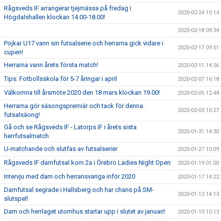
Rågsveds IF arrangerar tjejmässa på fredag i
2020-02-24 10:14
Högdalshallen klockan 14.00-18.00!
2020-02-18 09:34
Pojkar U17 vann sin futsalserie och herrarna gick vidare i
2020-02-17 09:51
cupen!
Herrarna vann årets första match!
2020-02-11 14:56
Tips: Fotbollsskola för 5-7 åringar i april
2020-02-07 16:18
Välkomna till årsmöte 2020 den 18 mars klockan 19.00!
2020-02-05 12:48
Herrarna gör säsongspremiär och tack för denna
2020-02-03 10:27
futsalsäong!
Gå och se Rågsveds IF - Latorps IF i årets sista
2020-01-31 14:30
herrfutsalmatch
U-matchande och slutfas av futsalserier
2020-01-27 10:09
Rågsveds IF damfutsal kom 2a i Örebro Ladies Night Open
2020-01-19 01:00
Intervju med dam och herransvariga inför 2020
2020-01-17 14:22
Damfutsal segrade i Hallsberg och har chans på SM-
2020-01-13 14:13
slutspel!
Dam och herrlaget utomhus startar upp i slutet av januari!
2020-01-10 10:13