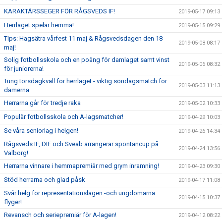
KARAKTÄRSSEGER FÖR RÅGSVEDS IF!
2019-05-17 09:13
Herrlaget spelar hemma!
2019-05-15 09:29
Tips: Hagsätra vårfest 11 maj & Rågsvedsdagen den 18
2019-05-08 08:17
maj!
Solig fotbollsskola och en poäng för damlaget samt vinst
2019-05-06 08:32
för juniorerna!
Tung torsdagkväll för herrlaget - viktig söndagsmatch för
2019-05-03 11:13
damerna
Herrarna går för tredje raka
2019-05-02 10:33
Populär fotbollsskola och A-lagsmatcher!
2019-04-29 10:03
Se våra seniorlag i helgen!
2019-04-26 14:34
Rågsveds IF, DIF och Sveab arrangerar spontancup på
2019-04-24 13:56
Valborg!
Herrarna vinnare i hemmapremiär med grym inramning!
2019-04-23 09:30
Stöd herrarna och glad påsk
2019-04-17 11:08
Svår helg för representationslagen -och ungdomarna
2019-04-15 10:37
flyger!
Revansch och seriepremiär för A-lagen!
2019-04-12 08:22