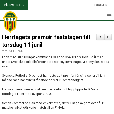
RÅGSVEDS IF
LOGGA IN
HEM
Herrlagets premiär fastslagen till
KONTAKT
<
>
torsdag 11 juni!
OM FÖRENINGEN
2020-04-15 09:47
I och med att herrlaget kommande säsong spelar i division 3 går man
AVGIFTER
under Svenska Fotbollsförbundets seriesystem, något vi är mycket stolta
över.
TRYGGHET OCH VÄRDEGRUND
Svenska Fotbollsförbundet har fastslagit premiär för sina serier till juni
månad med hänsyn till rådande co-vid 19 omständighet.
KNATTEFOTBOLLSSKOLA
För våra herrar innebär det premiär borta mot topptippade IK Värtan,
PARTNERSKAP & SPONSRING
torsdag 11 juni med avspark 20.00.
SKOLSAMARBETEN
Serien kommer spelas med enkelmöten, det vill säga avgörs det på 11
matcher vilket gör varje match till en FINAL!
SOCIAL HÅLLBARHET