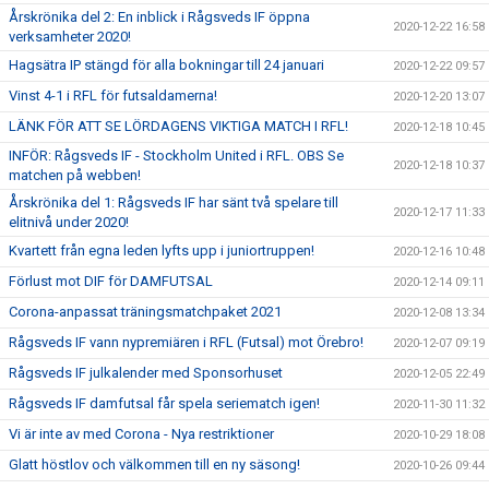
Årskrönika del 2: En inblick i Rågsveds IF öppna
2020-12-22 16:58
verksamheter 2020!
Hagsätra IP stängd för alla bokningar till 24 januari
2020-12-22 09:57
Vinst 4-1 i RFL för futsaldamerna!
2020-12-20 13:07
LÄNK FÖR ATT SE LÖRDAGENS VIKTIGA MATCH I RFL!
2020-12-18 10:45
INFÖR: Rågsveds IF - Stockholm United i RFL. OBS Se
2020-12-18 10:37
matchen på webben!
Årskrönika del 1: Rågsveds IF har sänt två spelare till
2020-12-17 11:33
elitnivå under 2020!
Kvartett från egna leden lyfts upp i juniortruppen!
2020-12-16 10:48
Förlust mot DIF för DAMFUTSAL
2020-12-14 09:11
Corona-anpassat träningsmatchpaket 2021
2020-12-08 13:34
Rågsveds IF vann nypremiären i RFL (Futsal) mot Örebro!
2020-12-07 09:19
Rågsveds IF julkalender med Sponsorhuset
2020-12-05 22:49
Rågsveds IF damfutsal får spela seriematch igen!
2020-11-30 11:32
Vi är inte av med Corona - Nya restriktioner
2020-10-29 18:08
Glatt höstlov och välkommen till en ny säsong!
2020-10-26 09:44