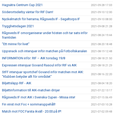
Hagsätra Centrum Cup 2021
2021-09-28 17:03
Söderortsderby väntar för RIF Dam!
2021-09-10 12:00
Nyckelmatch för herrarna; Rågsveds IF - Segeltorps IF
2021-09-10 08:00
Trygghetsdagen 2021
2021-09-08 21:28
Rågsveds IF omorganiserar under hösten och tar sats inför
2021-08-24 19:44
framtiden
”Ett minne för livet”
2021-08-20 18:48
Uppsnack och intervjuer inför matchen på Fotbollskanalen
2021-08-19 12:48
INFORMATION inför: RIF – AIK torsdag 19/8
2021-08-18 21:50
Expressen intervjuar Govand Rasoul inför RIF vs AIK
2021-08-18 21:29
StFF intervjuar sportchef Govand inför matchen mot AIK:
2021-08-16 22:20
"Klubben betyder allt för området"
Biljettsläpp RIF - AIK
2021-08-04 18:20
Biljettinformation till AIK-matchen dröjer
2021-07-22 13:17
Rågsveds IF mot AIK i Svenska Cupen - Missa inte!
2021-07-15 06:49
Fin vinst mot Foc + sommaruppehåll!
2021-07-03 10:28
Match mot FOC Farsta ikväll - 20.00 på IP!
2021-07-02 09:48