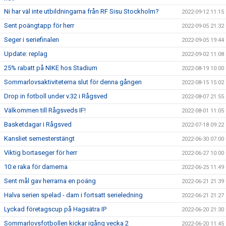
Ni har väl inte utbildningarna från RF Sisu Stockholm?
2022-09-12 11:15
Sent poängtapp för herr
2022-09-05 21:32
Seger i seriefinalen
2022-09-05 19:44
Update: replag
2022-09-02 11:08
25% rabatt på NIKE hos Stadium
2022-08-19 10:00
Sommarlovsaktiviteterna slut för denna gången
2022-08-15 15:02
Drop in fotboll under v.32 i Rågsved
2022-08-07 21:55
Välkommen till Rågsveds IF!
2022-08-01 11:05
Basketdagar i Rågsved
2022-07-18 09:22
Kansliet semesterstängt
2022-06-30 07:00
Viktig bortaseger för herr
2022-06-27 10:00
10:e raka för damerna
2022-06-25 11:49
Sent mål gav herrarna en poäng
2022-06-21 21:39
Halva serien spelad - dam i fortsatt serieledning
2022-06-21 21:27
Lyckad företagscup på Hagsätra IP
2022-06-20 21:30
Sommarlovsfotbollen kickar igång vecka 2
2022-06-20 11:45