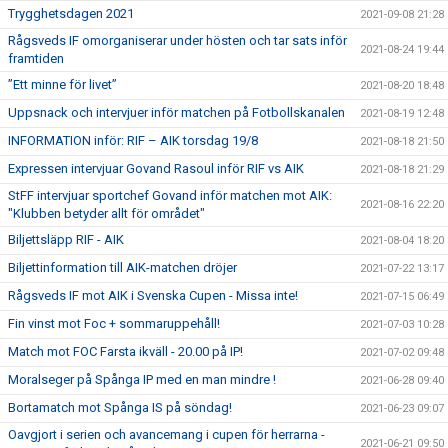
Trygghetsdagen 2021
2021-09-08 21:28
Rågsveds IF omorganiserar under hösten och tar sats inför
2021-08-24 19:44
framtiden
”Ett minne för livet”
2021-08-20 18:48
Uppsnack och intervjuer inför matchen på Fotbollskanalen
2021-08-19 12:48
INFORMATION inför: RIF – AIK torsdag 19/8
2021-08-18 21:50
Expressen intervjuar Govand Rasoul inför RIF vs AIK
2021-08-18 21:29
StFF intervjuar sportchef Govand inför matchen mot AIK:
2021-08-16 22:20
"Klubben betyder allt för området"
Biljettsläpp RIF - AIK
2021-08-04 18:20
Biljettinformation till AIK-matchen dröjer
2021-07-22 13:17
Rågsveds IF mot AIK i Svenska Cupen - Missa inte!
2021-07-15 06:49
Fin vinst mot Foc + sommaruppehåll!
2021-07-03 10:28
Match mot FOC Farsta ikväll - 20.00 på IP!
2021-07-02 09:48
Moralseger på Spånga IP med en man mindre !
2021-06-28 09:40
Bortamatch mot Spånga IS på söndag!
2021-06-23 09:07
Oavgjort i serien och avancemang i cupen för herrarna -
2021-06-21 09:50