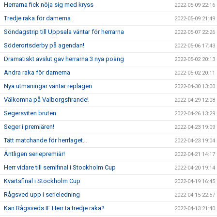
Herrarna fick nöja sig med kryss
2022-05-09 22:16
Tredje raka för damerna
2022-05-09 21:49
Söndagstrip till Uppsala väntar för herrarna
2022-05-07 22:26
Söderortsderby på agendan!
2022-05-06 17:43
Dramatiskt avslut gav herrarna 3 nya poäng
2022-05-02 20:13
Andra raka för damerna
2022-05-02 20:11
Nya utmaningar väntar replagen
2022-04-30 13:00
Välkomna på Valborgsfirande!
2022-04-29 12:08
Segersviten bruten
2022-04-26 13:29
Seger i premiären!
2022-04-23 19:09
Tätt matchande för herrlaget…
2022-04-23 19:04
Äntligen seriepremiär!
2022-04-21 14:17
Herr vidare till semifinal i Stockholm Cup
2022-04-20 19:14
Kvartsfinal i Stockholm Cup
2022-04-19 16:45
Rågsved upp i serieledning
2022-04-15 22:57
Kan Rågsveds IF Herr ta tredje raka?
2022-04-13 21:40