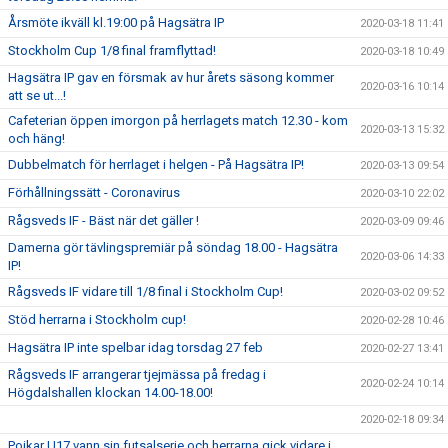
Årsmöte ikväll kl.19:00 på Hagsätra IP
2020-03-18 11:41
Stockholm Cup 1/8 final framflyttad!
2020-03-18 10:49
Hagsätra IP gav en försmak av hur årets säsong kommer
2020-03-16 10:14
att se ut...!
Cafeterian öppen imorgon på herrlagets match 12.30 - kom
2020-03-13 15:32
och häng!
Dubbelmatch för herrlaget i helgen - På Hagsätra IP!
2020-03-13 09:54
Förhållningssätt - Coronavirus
2020-03-10 22:02
Rågsveds IF - Bäst när det gäller !
2020-03-09 09:46
Damerna gör tävlingspremiär på söndag 18.00 - Hagsätra
2020-03-06 14:33
IP!
Rågsveds IF vidare till 1/8 final i Stockholm Cup!
2020-03-02 09:52
Stöd herrarna i Stockholm cup!
2020-02-28 10:46
Hagsätra IP inte spelbar idag torsdag 27 feb
2020-02-27 13:41
Rågsveds IF arrangerar tjejmässa på fredag i
2020-02-24 10:14
Högdalshallen klockan 14.00-18.00!
2020-02-18 09:34
Pojkar U17 vann sin futsalserie och herrarna gick vidare i