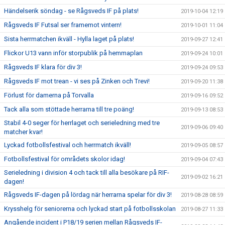
Händelserik söndag - se Rågsveds IF på plats!
2019-10-04 12:19
Rågsveds IF Futsal ser framemot vintern!
2019-10-01 11:04
Sista herrmatchen ikväll - Hylla laget på plats!
2019-09-27 12:41
Flickor U13 vann inför storpublik på hemmaplan
2019-09-24 10:01
Rågsveds IF klara för div 3!
2019-09-24 09:53
Rågsveds IF mot trean - vi ses på Zinken och Trevi!
2019-09-20 11:38
Förlust för damerna på Torvalla
2019-09-16 09:52
Tack alla som stöttade herrarna till tre poäng!
2019-09-13 08:53
Stabil 4-0 seger för herrlaget och serieledning med tre
2019-09-06 09:40
matcher kvar!
Lyckad fotbollsfestival och herrmatch ikväll!
2019-09-05 08:57
Fotbollsfestival för områdets skolor idag!
2019-09-04 07:43
Serieledning i division 4 och tack till alla besökare på RIF-
2019-09-02 16:21
dagen!
Rågsveds IF-dagen på lördag när herrarna spelar för div 3!
2019-08-28 08:59
Krysshelg för seniorerna och lyckad start på fotbollsskolan
2019-08-27 11:33
Angående incident i P18/19 serien mellan Rågsveds IF-