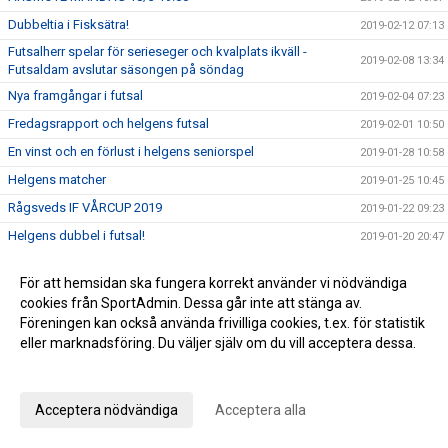
Dubbeltia i Fisksätra!
2019-02-12 07:13
Futsalherr spelar för serieseger och kvalplats ikväll -
2019-02-08 13:34
Futsaldam avslutar säsongen på söndag
Nya framgångar i futsal
2019-02-04 07:23
Fredagsrapport och helgens futsal
2019-02-01 10:50
En vinst och en förlust i helgens seniorspel
2019-01-28 10:58
Helgens matcher
2019-01-25 10:45
Rågsveds IF VÅRCUP 2019
2019-01-22 09:23
Helgens dubbel i futsal!
2019-01-20 20:47
Helgens matcher
2019-01-18 20:19
För att hemsidan ska fungera korrekt använder vi nödvändiga
Läsning om vår rörelseprofil samt info om helgen
2019-01-11 12:21
cookies från SportAdmin. Dessa går inte att stänga av.
Vinst i seriefinal för herrfutsal och rapport från jullovet
2019-01-07 08:54
Föreningen kan också använda frivilliga cookies, t.ex. för statistik
eller marknadsföring. Du väljer själv om du vill acceptera dessa.
2019 smyger igång
2019-01-06 10:09
Anpassa dina val
Summering av 2018
2018-12-28 16:54
Julhälsning från kansliet!
2018-12-21 10:04
Acceptera nödvändiga
Acceptera alla
Viktig vinst i jakten på serieseger!
2018-12-17 07:53