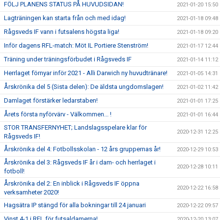
FÖLJ PLANENS STATUS PÅ HUVUDSIDAN!
2021-01-20 15:50
Lagträningen kan starta från och med idag!
2021-01-18 09:48
Rågsveds IF vann i futsalens högsta liga!
2021-01-18 09:20
Inför dagens RFL-match: Möt IL Portiere Stenström!
2021-01-17 12:44
Träning under träningsförbudet i Rågsveds IF
2021-01-14 11:12
Herrlaget förnyar inför 2021 - Alli Darwich ny huvudtränare!
2021-01-05 14:31
Årskrönika del 5 (Sista delen): De äldsta ungdomslagen!
2021-01-02 11:42
Damlaget förstärker ledarstaben!
2021-01-01 17:25
Årets första nyförvärv - Välkommen... !
2021-01-01 16:44
STOR TRANSFERNYHET; Landslagsspelare klar för
2020-12-31 12:25
Rågsveds IF!
Årskrönika del 4: Fotbollsskolan - 12 års gruppernas år!
2020-12-29 10:53
Årskrönika del 3: Rågsveds IF år i dam- och herrlaget i
2020-12-28 10:11
fotboll!
Årskrönika del 2: En inblick i Rågsveds IF öppna
2020-12-22 16:58
verksamheter 2020!
Hagsätra IP stängd för alla bokningar till 24 januari
2020-12-22 09:57
Vinst 4-1 i RFL för futsaldamerna!
2020-12-20 13:07