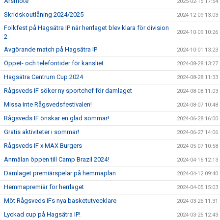
Årsmöte
2025-02-15 17:54
Skridskoutlåning 2024/2025
2024-12-09 13:03
Folkfest på Hagsätra IP när herrlaget blev klara för division
2024-10-09 10:26
2
Avgörande match på Hagsätra IP
2024-10-01 13:23
Öppet- och telefontider för kansliet
2024-08-28 13:27
Hagsätra Centrum Cup 2024
2024-08-28 11:33
Rågsveds IF söker ny sportchef för damlaget
2024-08-08 11:03
Missa inte Rågsvedsfestivalen!
2024-08-07 10:48
Rågsveds IF önskar en glad sommar!
2024-06-28 16:00
Gratis aktiviteter i sommar!
2024-06-27 14:06
Rågsveds IF x MAX Burgers
2024-05-07 10:58
Anmälan öppen till Camp Brazil 2024!
2024-04-16 12:13
Damlaget premiärspelar på hemmaplan
2024-04-12 09:40
Hemmapremiär för herrlaget
2024-04-05 15:03
Möt Rågsveds IFs nya basketutvecklare
2024-03-26 11:31
Lyckad cup på Hagsätra IP!
2024-03-25 12:43