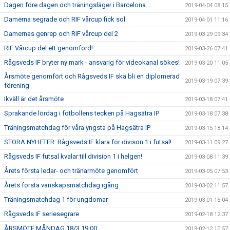
Dagen före dagen och träningsläger i Barcelona...
2019-04-04 08:15
Damerna segrade och RIF vårcup fick sol
2019-04-01 11:16
Damernas genrep och RIF vårcup del 2
2019-03-29 09:34
RIF Vårcup del ett genomförd!
2019-03-26 07:41
Rågsveds IF bryter ny mark - ansvarig för videokanal sökes!
2019-03-20 11:05
Årsmöte genomfört och Rågsveds IF ska bli en diplomerad
2019-03-19 07:39
förening
Ikväll är det årsmöte
2019-03-18 07:41
Sprakande lördag i fotbollens tecken på Hagsätra IP
2019-03-18 07:38
Träningsmatchdag för våra yngsta på Hagsätra IP
2019-03-15 18:14
STORA NYHETER: Rågsveds IF klara för divison 1 i futsal!
2019-03-11 09:27
Rågsveds IF futsal kvalar till division 1 i helgen!
2019-03-08 11:39
Årets första ledar- och tränarmöte genomfört
2019-03-05 07:53
Årets första vänskapsmatchdag igång
2019-03-02 11:57
Träningsmatchdag 1 för ungdomar
2019-03-01 15:04
Rågsveds IF seriesegrare
2019-02-18 12:37
ÅRSMÖTE MÅNDAG 18/3 19.00
2019-02-12 10:57