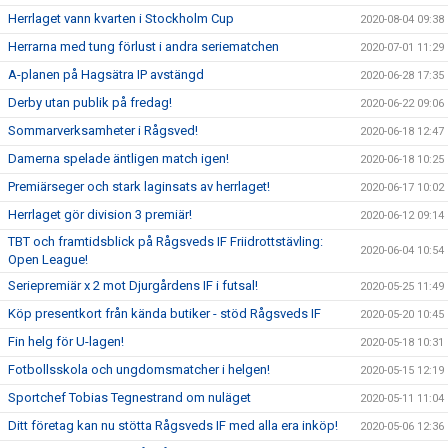
Herrlaget vann kvarten i Stockholm Cup
2020-08-04 09:38
Herrarna med tung förlust i andra seriematchen
2020-07-01 11:29
A-planen på Hagsätra IP avstängd
2020-06-28 17:35
Derby utan publik på fredag!
2020-06-22 09:06
Sommarverksamheter i Rågsved!
2020-06-18 12:47
Damerna spelade äntligen match igen!
2020-06-18 10:25
Premiärseger och stark laginsats av herrlaget!
2020-06-17 10:02
Herrlaget gör division 3 premiär!
2020-06-12 09:14
TBT och framtidsblick på Rågsveds IF Friidrottstävling:
2020-06-04 10:54
Open League!
Seriepremiär x 2 mot Djurgårdens IF i futsal!
2020-05-25 11:49
Köp presentkort från kända butiker - stöd Rågsveds IF
2020-05-20 10:45
Fin helg för U-lagen!
2020-05-18 10:31
Fotbollsskola och ungdomsmatcher i helgen!
2020-05-15 12:19
Sportchef Tobias Tegnestrand om nuläget
2020-05-11 11:04
Ditt företag kan nu stötta Rågsveds IF med alla era inköp!
2020-05-06 12:36