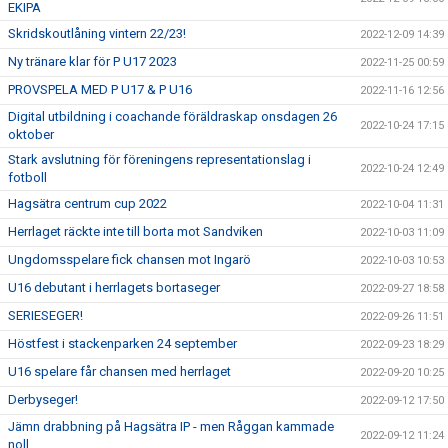
EKIPA
Skridskoutlåning vintern 22/23!
2022-12-09 14:39
Ny tränare klar för P U17 2023
2022-11-25 00:59
PROVSPELA MED P U17 & P U16
2022-11-16 12:56
Digital utbildning i coachande föräldraskap onsdagen 26
2022-10-24 17:15
oktober
Stark avslutning för föreningens representationslag i
2022-10-24 12:49
fotboll
Hagsätra centrum cup 2022
2022-10-04 11:31
Herrlaget räckte inte till borta mot Sandviken
2022-10-03 11:09
Ungdomsspelare fick chansen mot Ingarö
2022-10-03 10:53
U16 debutant i herrlagets bortaseger
2022-09-27 18:58
SERIESEGER!
2022-09-26 11:51
Höstfest i stackenparken 24 september
2022-09-23 18:29
U16 spelare får chansen med herrlaget
2022-09-20 10:25
Derbyseger!
2022-09-12 17:50
Jämn drabbning på Hagsätra IP - men Råggan kammade
2022-09-12 11:24
noll