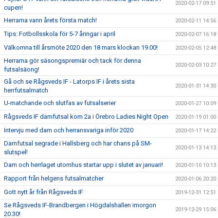
2020-02-17 09:51
cupen!
Herrarna vann årets första match!
2020-02-11 14:56
Tips: Fotbollsskola för 5-7 åringar i april
2020-02-07 16:18
Välkomna till årsmöte 2020 den 18 mars klockan 19.00!
2020-02-05 12:48
Herrarna gör säsongspremiär och tack för denna
2020-02-03 10:27
futsalsäong!
Gå och se Rågsveds IF - Latorps IF i årets sista
2020-01-31 14:30
herrfutsalmatch
U-matchande och slutfas av futsalserier
2020-01-27 10:09
Rågsveds IF damfutsal kom 2a i Örebro Ladies Night Open
2020-01-19 01:00
Intervju med dam och herransvariga inför 2020
2020-01-17 14:22
Damfutsal segrade i Hallsberg och har chans på SM-
2020-01-13 14:13
slutspel!
Dam och herrlaget utomhus startar upp i slutet av januari!
2020-01-10 10:13
Rapport från helgens futsalmatcher
2020-01-06 20:20
Gott nytt år från Rågsveds IF
2019-12-31 12:51
Se Rågsveds IF-Brandbergen i Högdalshallen imorgon
2019-12-29 15:06
20.30!