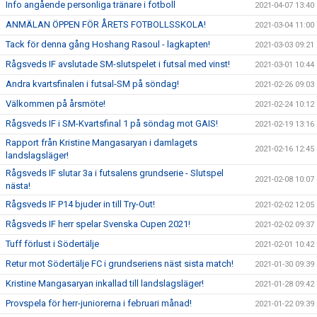
Info angående personliga tränare i fotboll
2021-04-07 13:40
ANMÄLAN ÖPPEN FÖR ÅRETS FOTBOLLSSKOLA!
2021-03-04 11:00
Tack för denna gång Hoshang Rasoul - lagkapten!
2021-03-03 09:21
Rågsveds IF avslutade SM-slutspelet i futsal med vinst!
2021-03-01 10:44
Andra kvartsfinalen i futsal-SM på söndag!
2021-02-26 09:03
Välkommen på årsmöte!
2021-02-24 10:12
Rågsveds IF i SM-Kvartsfinal 1 på söndag mot GAIS!
2021-02-19 13:16
Rapport från Kristine Mangasaryan i damlagets
2021-02-16 12:45
landslagsläger!
Rågsveds IF slutar 3a i futsalens grundserie - Slutspel
2021-02-08 10:07
nästa!
Rågsveds IF P14 bjuder in till Try-Out!
2021-02-02 12:05
Rågsveds IF herr spelar Svenska Cupen 2021!
2021-02-02 09:37
Tuff förlust i Södertälje
2021-02-01 10:42
Retur mot Södertälje FC i grundseriens näst sista match!
2021-01-30 09:39
Kristine Mangasaryan inkallad till landslagsläger!
2021-01-28 09:42
Provspela för herr-juniorerna i februari månad!
2021-01-22 09:39