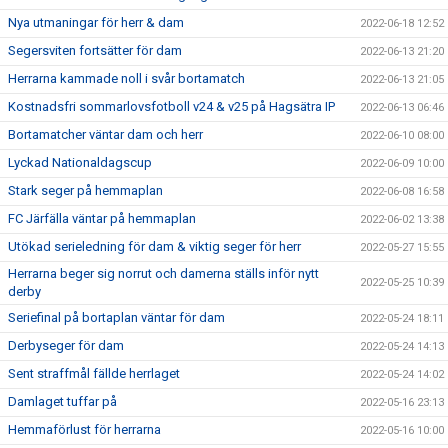
Nya utmaningar för herr & dam
2022-06-18 12:52
Segersviten fortsätter för dam
2022-06-13 21:20
Herrarna kammade noll i svår bortamatch
2022-06-13 21:05
Kostnadsfri sommarlovsfotboll v24 & v25 på Hagsätra IP
2022-06-13 06:46
Bortamatcher väntar dam och herr
2022-06-10 08:00
Lyckad Nationaldagscup
2022-06-09 10:00
Stark seger på hemmaplan
2022-06-08 16:58
FC Järfälla väntar på hemmaplan
2022-06-02 13:38
Utökad serieledning för dam & viktig seger för herr
2022-05-27 15:55
Herrarna beger sig norrut och damerna ställs inför nytt
2022-05-25 10:39
derby
Seriefinal på bortaplan väntar för dam
2022-05-24 18:11
Derbyseger för dam
2022-05-24 14:13
Sent straffmål fällde herrlaget
2022-05-24 14:02
Damlaget tuffar på
2022-05-16 23:13
Hemmaförlust för herrarna
2022-05-16 10:00