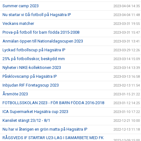
Summer camp 2023
2023-04-04 14:35
Nu startar vi Gå-fotboll på Hagsätra IP
2023-04-04 11:48
Veckans matcher
2023-03-31 19:55
Prova-på fotboll för barn födda 2015-2008
2023-03-31 15:47
Anmälan öppen till Nationaldagscupen 2023
2023-03-31 13:41
Lyckad fotbollscup på Hagsätra IP
2023-03-29 12:26
25% på fotbollsskor, beskydd mm
2023-03-14 15:09
Nyheter i NIKE-kollektionen 2023
2023-03-14 13:39
Påsklovscamp på Hagsätra IP
2023-03-13 16:58
Inbjudan RIF Företagscup 2023
2023-02-13 11:54
Årsmöte 2023
2023-01-15 21:22
FOTBOLLSSKOLAN 2023 - FÖR BARN FÖDDA 2016-2018
2023-01-12 14:25
ICA Supermarket Hagsätra cup 2023
2023-01-10 17:22
Kansliet stängt 23/12 - 8/1
2022-12-21 10:00
Nu har vi återigen en grön matta på Hagsätra IP
2022-12-13 11:18
RÅGSVEDS IF STARTAR U23-LAG I SAMARBETE MED FK
2022-12-09 15:00