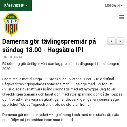
RÅGSVEDS IF
LOGGA IN
HEM
Damerna gör tävlingspremiär på
KONTAKT
<
>
söndag 18.00 - Hagsätra IP!
OM FÖRENINGEN
2020-03-06 14:33
På söndag gör äntligen vårt damlag premiär i tävlingsspel för säsongen
AVGIFTER
2020.
TRYGGHET OCH VÄRDEGRUND
Laget ställs mot duktiga IFK Stocksund i Victoria Cups 1/16 delsfinal.
Rågsved träningsspelade i söndags mot IK Essinge med 1-9 förlust.
- Vi är glada över att vara igång i söndags med ett nybygge. Jag följer
KNATTEFOTBOLLSSKOLA
utvecklingen tränarna och laget gör med stor spänning och både hoppas
och tror att vi ska vara slagkraftiga när det verkligen gäller i serien, säger
PARTNERSKAP & SPONSRING
sportchef Tobias Tegnestrand trots de stora siffrorna.
SKOLSAMARBETEN
Damerna går mot en mycket viktig säsong i och med den starka återväxt
som följer på juniorsidan inom snar framtid.
SOCIAL HÅLLBARHET