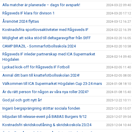
Alla matcher är planerade – dags för avspark!
2024-03-22 09:40
Rågsveds IF klara för divison 1
2024-03-20 17:12
Årsmötet 2024 flyttas
2024-03-12 16:27
Kostnadsfria sportlovsaktiviteter med Rågsveds IF
2024-02-22 16:39
Möjlighet att söka stöd till deltagaravgifter från StFF
2024-02-20 16:05
CAMP BRAZIL - Sommarfotbollsskola 2024
2024-02-20 10:58
Rågsveds IF inleder partnerskap med ICA Supermarket
2024-02-14 09:40
Högdalen
Lyckad kick-off för Rågsveds IF Fotboll
2024-02-05 11:40
Anmäl ditt barn till knattefotbollsskolan 2024!
2024-02-05 08:00
Välkommen till ICA Supermarket Högdalen Cup 23-24 mars
2024-01-08 18:10
Är du rätt person för någon av våra nya roller 2024?
2024-01-08 15:40
God jul och gott nytt år!
2023-12-22 10:11
Ingarö bergsprängning stöttar sociala fonden
2023-12-20 15:07
Inbjudan till release-event på BABAS Burgers 9/12
2023-12-07 09:54
Kostnadsfri skridskoutlåning & skridskoskola 23/24
2023-12-04 10:44