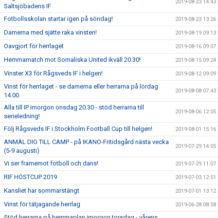
2019-08-23 14:43
Saltsjöbadens IF
Fotbollsskolan startar igen på söndag!
2019-08-23 13:26
Damerna med sjätte raka vinsten!
2019-08-19 09:13
Oavgjort för herrlaget
2019-08-16 09:07
Hemmamatch mot Somaliska United ikväll 20.30!
2019-08-15 09:24
Vinster X3 för Rågsveds IF i helgen!
2019-08-12 09:09
Vinst för herrlaget - se damerna eller herrarna på lördag
2019-08-08 07:43
14.00
Alla till IP imorgon onsdag 20.30 - stöd herrarna till
2019-08-06 12:05
serieledning!
Följ Rågsveds IF i Stockholm Football Cup till helgen!
2019-08-01 15:16
ANMÄL DIG TILL CAMP - på IKANO-Fritidsgård nästa vecka
2019-07-29 14:05
(5-9 augusti)
Vi ser framemot fotboll och dans!
2019-07-29 11:07
RIF HÖSTCUP 2019
2019-07-03 12:51
Kansliet har sommarstängt
2019-07-01 13:12
Vinst för tätjagande herrlag
2019-06-28 08:58
Stöd herrarna på hemmaplan imorgon torsdag - vårens