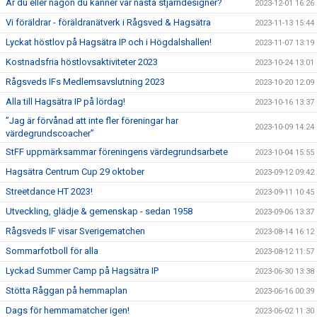
Är du eller någon du känner vår nästa stjärndesigner?
2023-12-01 16:26
Vi föräldrar - föräldranätverk i Rågsved & Hagsätra
2023-11-13 15:44
Lyckat höstlov på Hagsätra IP och i Högdalshallen!
2023-11-07 13:19
Kostnadsfria höstlovsaktiviteter 2023
2023-10-24 13:01
Rågsveds IFs Medlemsavslutning 2023
2023-10-20 12:09
Alla till Hagsätra IP på lördag!
2023-10-16 13:37
”Jag är förvånad att inte fler föreningar har
2023-10-09 14:24
värdegrundscoacher”
StFF uppmärksammar föreningens värdegrundsarbete
2023-10-04 15:55
Hagsätra Centrum Cup 29 oktober
2023-09-12 09:42
Streetdance HT 2023!
2023-09-11 10:45
Utveckling, glädje & gemenskap - sedan 1958
2023-09-06 13:37
Rågsveds IF visar Sverigematchen
2023-08-14 16:12
Sommarfotboll för alla
2023-08-12 11:57
Lyckad Summer Camp på Hagsätra IP
2023-06-30 13:38
Stötta Råggan på hemmaplan
2023-06-16 00:39
Dags för hemmamatcher igen!
2023-06-02 11:30