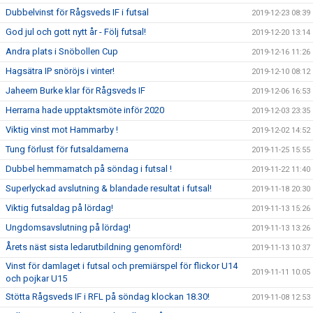
Dubbelvinst för Rågsveds IF i futsal
2019-12-23 08:39
God jul och gott nytt år - Följ futsal!
2019-12-20 13:14
Andra plats i Snöbollen Cup
2019-12-16 11:26
Hagsätra IP snöröjs i vinter!
2019-12-10 08:12
Jaheem Burke klar för Rågsveds IF
2019-12-06 16:53
Herrarna hade upptaktsmöte inför 2020
2019-12-03 23:35
Viktig vinst mot Hammarby !
2019-12-02 14:52
Tung förlust för futsaldamerna
2019-11-25 15:55
Dubbel hemmamatch på söndag i futsal !
2019-11-22 11:40
Superlyckad avslutning & blandade resultat i futsal!
2019-11-18 20:30
Viktig futsaldag på lördag!
2019-11-13 15:26
Ungdomsavslutning på lördag!
2019-11-13 13:26
Årets näst sista ledarutbildning genomförd!
2019-11-13 10:37
Vinst för damlaget i futsal och premiärspel för flickor U14
2019-11-11 10:05
och pojkar U15
Stötta Rågsveds IF i RFL på söndag klockan 18.30!
2019-11-08 12:53