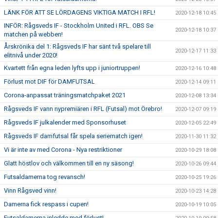
LÄNK FÖR ATT SE LÖRDAGENS VIKTIGA MATCH I RFL!
2020-12-18 10:45
INFÖR: Rågsveds IF - Stockholm United i RFL. OBS Se
2020-12-18 10:37
matchen på webben!
Årskrönika del 1: Rågsveds IF har sänt två spelare till
2020-12-17 11:33
elitnivå under 2020!
Kvartett från egna leden lyfts upp i juniortruppen!
2020-12-16 10:48
Förlust mot DIF för DAMFUTSAL
2020-12-14 09:11
Corona-anpassat träningsmatchpaket 2021
2020-12-08 13:34
Rågsveds IF vann nypremiären i RFL (Futsal) mot Örebro!
2020-12-07 09:19
Rågsveds IF julkalender med Sponsorhuset
2020-12-05 22:49
Rågsveds IF damfutsal får spela seriematch igen!
2020-11-30 11:32
Vi är inte av med Corona - Nya restriktioner
2020-10-29 18:08
Glatt höstlov och välkommen till en ny säsong!
2020-10-26 09:44
Futsaldamerna tog revansch!
2020-10-25 19:26
Vinn Rågsved vinn!
2020-10-23 14:28
Damerna fick respass i cupen!
2020-10-19 10:05
Futsaldamerna inledde med förlust!