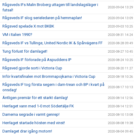
Rågsveds IFs Malin Broberg uttagen till landslagsläger i
2020-09-04 13:29
futsal!
Rågsveds IF slog serieledaren på hemmaplan!
2020-09-04 13:09
Rågsved spelade X mot BKBK
2020-09-03 10:25
VM i Italien 1990?
2020-08-31 14:24
Rågsveds IF vs Tullinge, United Nordic IK & Spårvägens FF
2020-08-28 09:49
Tung förlust för damlaget!
2020-08-27 10:45
Rågsveds IF förlorade på Aspuddens IP
2020-08-24 10:25
Rågsved gjorde sorti i Victoria Cup
2020-08-20 11:27
Inför kvartsfinalen mot Brommapojkarna i Victoria Cup
2020-08-18 10:26
Rågsveds IF tog första segern i dam-trean och BP i kvart på
2020-08-17 10:13
onsdag!
Äntligen premiär för ett starkt damlag!
2020-08-14 12:56
Herrlaget vann med 1-0 mot Södertälje FK
2020-08-14 12:51
Damerna segrade i varmt genrep!
2020-08-10 13:08
Herrlaget startade hösten med vinst!
2020-08-08 19:38
Damlaget drar igång motorn!
2020-08-04 09:45