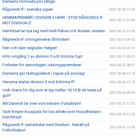
Damerna förlorade på Lidingö
Rågsveds IF i svenska cupen
2021-06-20 15:53
HEMMAPREMIÄR I DIVISION 3 HERR - STÖD RÅGSVEDS IF
2021-06-17 10:49
MOT DIVISION 2!
Herrfutsal tar nya tag med Hedi Rabun och Andam Jassem
2021-06-16 10:54
Rågsveds IF omorganiserar till hösten!
2021-06-15 09:52
Herr och dam segrade i helgen!
2021-06-14 23:10
Inför omgång 2 av division 3 och Victoria Cup!
2021-06-11 09:12
Förluster för seniorlagen i säsongspremiären
2021-06-07 08:51
Damerna gör tävlingsdebut i cupen på söndag!
2021-06-04 12:14
Herrarna startar division 3 mot Enhörna IF!
2021-06-04 12:10
Unik chans för dig som är tjej mellan 10-19 år att testa på
2021-05-24 09:54
golf!
Alli Darwich tar över som tränare i Futsaldam!
2021-05-21 12:32
Tack Krispin Kuoppala för bra arbete som Huvudtränare i
2021-05-18 12:22
Damfutsal!
Rågsveds IF samarbetar med Stadium - Rabatt på
2021-04-21 10:54
Fotbollsskor!