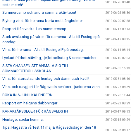
2019-06-26 08:48
sista match!
Summercamp och andra sommaraktiviteter!
2019-06-26 08:36
Blytung vinst för herrarna borta mot Långholmen
2019-06-20 07:58
Rapport från vecka 1 av summercamp
2019-06-17 09:13
Stark avslutning på våren för damerna - Alla till Essinge på
2019-06-17 08:15
onsdag!
Vinst för herrarna - Alla till Essinge IP på onsdag!
2019-06-14 08:14
Lyckad friidrottstävling, tjejfotbollsdag & seniormatcher
2019-06-10 07:53
SISTA CHANSEN ATT ANMÄLA SIG TILL
2019-06-03 16:13
SOMMARFOTBOLLSSKOLAN
Vinst för storsatsande herrlag och dammatch ikväll!
2019-05-31 08:46
Vinst och oavgjort för Rågsveds seniorer - juniorerna vann!
2019-05-27 08:39
BOKA IN 6 JUNI I KALENDERN!
2019-05-23 11:44
Rapport om helgens dabbningar
2019-05-21 08:29
KARAKTÄRSSEGER FÖR RÅGSVEDS IF!
2019-05-17 09:13
Herrlaget spelar hemma!
2019-05-15 09:29
Tips: Hagsätra vårfest 11 maj & Rågsvedsdagen den 18
2019-05-08 08:17