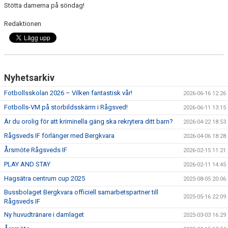
Stötta damerna på söndag!
TRÄNINGSKLÄDER
Redaktionen
RÅGSVEDS IF I MEDIA
FONDER
Nyhetsarkiv
Fotbollsskolan 2026 – Vilken fantastisk vår!
2026-06-16 12:26
Fotbolls-VM på storbildsskärm i Rågsved!
2026-06-11 13:15
Är du orolig för att kriminella gäng ska rekrytera ditt barn?
2026-04-22 18:53
Rågsveds IF förlänger med Bergkvara
2026-04-06 18:28
Årsmöte Rågsveds IF
2026-02-15 11:21
PLAY AND STAY
2026-02-11 14:45
Hagsätra centrum cup 2025
2025-08-05 20:06
Bussbolaget Bergkvara officiell samarbetspartner till
2025-05-16 22:09
Rågsveds IF
Ny huvudtränare i damlaget
2025-03-03 16:29