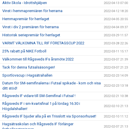
Aktiv Skola - Idrottshjälpen
2022-04-13 07:00
Vinst i hemmapremiären för herrarna
2022-04-12 18:20
Hemmapremiär för herrlaget
2022-04-05 20:55
Vinst i div 2 premiären för herrarna
2022-04-04 09:37
Historisk seriepremiär för herrlaget
2022-03-29 11:57
VARMT VÄLKOMNA TILL RIF FÖRETAGSCUP 2022
2022-03-28 22:26
25% rabatt på NIKE Fotboll
2022-03-11 15:17
Välkommen till Rågsveds IFs årsmöte 2022
2022-03-07 21:39
Tack för denna futsalsäsongen!
2022-03-07 21:23
Sportlovscup i Hagsätrahallen
2022-02-23 14:09
Datum för SM-semifinalerna i Futsal spikade - kom och visa
2022-02-23 13:18
ditt stöd!
Rågsveds IF vidare till SM-Semifinal i Futsal !
2022-02-21 10:38
Rågsveds IF i sm-kvartsfinal 1 på lördag 16.30 i
2022-02-10 21:13
Högdalshallen!
Rågsveds IF bjuder alla på en Trisslott via Sponsorhuset!
2022-02-10 11:12
Hagsätraskolan och Rågsveds IF förlänger
2022-02-07 21:13