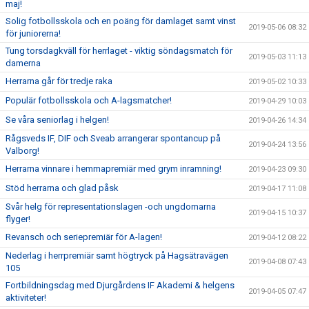
maj!
Solig fotbollsskola och en poäng för damlaget samt vinst
2019-05-06 08:32
för juniorerna!
Tung torsdagkväll för herrlaget - viktig söndagsmatch för
2019-05-03 11:13
damerna
Herrarna går för tredje raka
2019-05-02 10:33
Populär fotbollsskola och A-lagsmatcher!
2019-04-29 10:03
Se våra seniorlag i helgen!
2019-04-26 14:34
Rågsveds IF, DIF och Sveab arrangerar spontancup på
2019-04-24 13:56
Valborg!
Herrarna vinnare i hemmapremiär med grym inramning!
2019-04-23 09:30
Stöd herrarna och glad påsk
2019-04-17 11:08
Svår helg för representationslagen -och ungdomarna
2019-04-15 10:37
flyger!
Revansch och seriepremiär för A-lagen!
2019-04-12 08:22
Nederlag i herrpremiär samt högtryck på Hagsätravägen
2019-04-08 07:43
105
Fortbildningsdag med Djurgårdens IF Akademi & helgens
2019-04-05 07:47
aktiviteter!