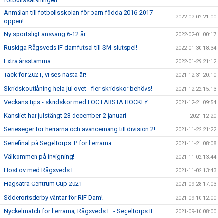
fotbollssatsningen
Anmälan till fotbollsskolan för barn födda 2016-2017
2022-02-02 21:00
öppen!
Ny sportsligt ansvarig 6-12 år
2022-02-01 00:17
Ruskiga Rågsveds IF damfutsal till SM-slutspel!
2022-01-30 18:34
Extra årsstämma
2022-01-29 21:12
Tack för 2021, vi ses nästa år!
2021-12-31 20:10
Skridskoutlåning hela jullovet - fler skridskor behövs!
2021-12-22 15:13
Veckans tips - skridskor med FOC FARSTA HOCKEY
2021-12-21 09:54
Kansliet har julstängt 23 december-2 januari
2021-12-20
Serieseger för herrarna och avancemang till division 2!
2021-11-22 21:22
Seriefinal på Segeltorps IP för herrarna
2021-11-21 08:08
Välkommen på invigning!
2021-11-02 13:44
Höstlov med Rågsveds IF
2021-11-02 13:43
Hagsätra Centrum Cup 2021
2021-09-28 17:03
Söderortsderby väntar för RIF Dam!
2021-09-10 12:00
Nyckelmatch för herrarna; Rågsveds IF - Segeltorps IF
2021-09-10 08:00