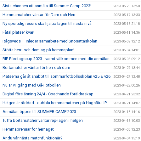
Sista chansen att anmäla till Summer Camp 2023!
2023-05-29 13:50
Hemmamatcher väntar för Dam och Herr
2023-05-17 13:33
Ny sportslig resurs ska hjälpa lagen till nästa nivå
2023-05-16 21:18
Fåtal platser kvar!
2023-05-11 14:36
Rågsveds IF inleder samarbete med Snösättaskolan
2023-05-09 12:12
Stötta herr- och damlag på hemmaplan!
2023-05-04 14:01
RIF Företagscup 2023 - varmt välkommen med din anmälan
2023-05-03 09:12
Bortamatcher väntar för herr och dam
2023-04-27 13:44
Platserna går åt snabbt till sommarfotbollsskolan v25 & v26
2023-04-27 12:48
Nu är vi igång med Gå-Fotbollen
2023-04-22 00:26
Digital föreläsning 24/4 - Coachande föräldraskap
2023-04-21 23:32
Helgen är räddad - dubbla hemmamatcher på Hagsätra IP!
2023-04-21 14:07
Anmälan öppen till SUMMER CAMP 2023
2023-04-18 14:16
Tuffa bortamatcher väntar rep-lagen i helgen
2023-04-13 10:03
Hemmapremiär för herrlaget
2023-04-05 12:23
Är du vår nästa matchfunktionär?
2023-04-04 15:19