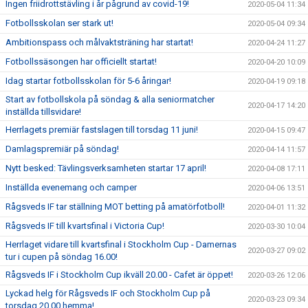
Ingen friidrottstävling i år pågrund av covid-19!
2020-05-04 11:34
Fotbollsskolan ser stark ut!
2020-05-04 09:34
Ambitionspass och målvaktsträning har startat!
2020-04-24 11:27
Fotbollssäsongen har officiellt startat!
2020-04-20 10:09
Idag startar fotbollsskolan för 5-6 åringar!
2020-04-19 09:18
Start av fotbollskola på söndag & alla seniormatcher
2020-04-17 14:20
inställda tillsvidare!
Herrlagets premiär fastslagen till torsdag 11 juni!
2020-04-15 09:47
Damlagspremiär på söndag!
2020-04-14 11:57
Nytt besked: Tävlingsverksamheten startar 17 april!
2020-04-08 17:11
Inställda evenemang och camper
2020-04-06 13:51
Rågsveds IF tar ställning MOT betting på amatörfotboll!
2020-04-01 11:32
Rågsveds IF till kvartsfinal i Victoria Cup!
2020-03-30 10:04
Herrlaget vidare till kvartsfinal i Stockholm Cup - Damernas
2020-03-27 09:02
tur i cupen på söndag 16.00!
Rågsveds IF i Stockholm Cup ikväll 20.00 - Cafet är öppet!
2020-03-26 12:06
Lyckad helg för Rågsveds IF och Stockholm Cup på
2020-03-23 09:34
torsdag 20.00 hemma!