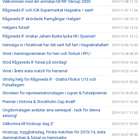
Välkommen med din anmälan till RIF Vårcup 2020
2019-11-08 11:12
Rågsveds IF och ICA Supermarket Hagsätra = sant!
2019-11-07 11:06
Rågsveds IF skördade framgångar i helgen!
2019-11-04 10:15
Helgens futsal!
2019-11-02 12:10
Rågsveds IF önskar Jahem Burke lycka till i Spanien!
2019-10-31 13:12
Halvvägs in i höstlovet har det varit full fart i Hagsätrahallen!
2019-10-30 10:44
Vinst i hemmapremiären för herr och förlust i RFL!
2019-10-28 08:39
Stöd Rågsveds IF futsal på söndag!
2019-10-25 16:50
Vinst i årets sista match för herrarna!
2019-10-25 16:49
Otrolig helg för Rågsveds IF - Grattis Flickor U13 och
2019-10-21 09:20
Futsallagen!
Storslam för representationslagen i cupen & Futsalpremiär
2019-10-18 09:35
Premiär i Victoria & Stockholm Cup ikväll!
2019-10-17 16:50
Ungdomslagen avslutar sina seriespel - tack för denna
2019-10-17 11:03
säsong!
Välkomna till höstcup dag 2!
2019-10-11 09:49
Höstcup, trygghetsdag, första matchen för 2013/14, sista
2019-10-07 09:40
dammatchen & futsal vs Hammarby