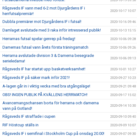
2020-10-19 09:58
Rågsveds IF vann med 6-2 mot Djurgårdens IF i
2020-10-17 10:07
herrfutsalpremiär!
Dubbla premiärer mot Djurgårdens IF i futsal!
2020-10-16 09:46
Damlaget avslutade med 3 raka inför intresserad publik!
2020-10-13 15:15
Herrarnas futsal spelar genrep på fredag!
2020-10-06 09:28
Damernas futsal vann årets första träningsmatch
2020-10-06 09:26
Herrarna avslutade division 3 & Damerna besegrade
2020-10-06 09:13
serieledarna!
Rågsveds IF har startat upp basketverksamhet!
2020-10-01 10:27
Rågsveds IF på säker mark inför 2021!
2020-09-27 10:23
A-lagen går in i viktig vecka med bra utgångsläge!
2020-09-21 09:48
OBS! INGEN PUBLIK PÅ KVÄLLENS HERRMATCH!
2020-09-17 15:02
Avancemangschansen borta för herrarna och damerna
2020-09-14 10:30
vann på Gotland!
Rågsveds IF straffade i cupen
2020-09-10 09:40
RIF Höstcup ställs in
2020-09-09 10:07
Rågsveds IF i semifinal i Stockholm Cup på onsdag 20.00!
2020-09-07 09:30