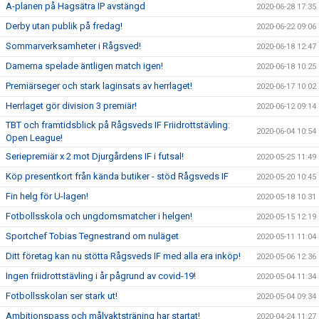
A-planen på Hagsätra IP avstängd
2020-06-28 17:35
Derby utan publik på fredag!
2020-06-22 09:06
Sommarverksamheter i Rågsved!
2020-06-18 12:47
Damerna spelade äntligen match igen!
2020-06-18 10:25
Premiärseger och stark laginsats av herrlaget!
2020-06-17 10:02
Herrlaget gör division 3 premiär!
2020-06-12 09:14
TBT och framtidsblick på Rågsveds IF Friidrottstävling:
2020-06-04 10:54
Open League!
Seriepremiär x 2 mot Djurgårdens IF i futsal!
2020-05-25 11:49
Köp presentkort från kända butiker - stöd Rågsveds IF
2020-05-20 10:45
Fin helg för U-lagen!
2020-05-18 10:31
Fotbollsskola och ungdomsmatcher i helgen!
2020-05-15 12:19
Sportchef Tobias Tegnestrand om nuläget
2020-05-11 11:04
Ditt företag kan nu stötta Rågsveds IF med alla era inköp!
2020-05-06 12:36
Ingen friidrottstävling i år pågrund av covid-19!
2020-05-04 11:34
Fotbollsskolan ser stark ut!
2020-05-04 09:34
Ambitionspass och målvaktsträning har startat!
2020-04-24 11:27