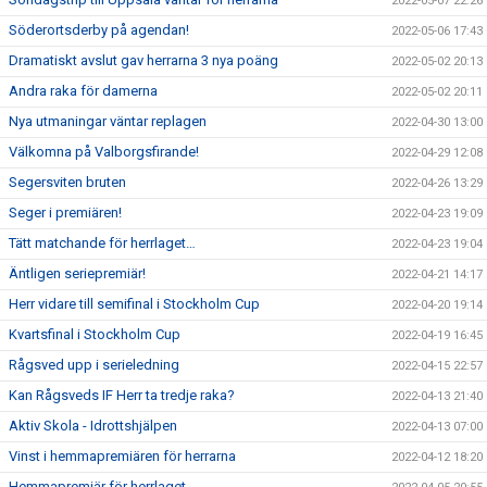
2022-05-07 22:26
Söderortsderby på agendan!
2022-05-06 17:43
Dramatiskt avslut gav herrarna 3 nya poäng
2022-05-02 20:13
Andra raka för damerna
2022-05-02 20:11
Nya utmaningar väntar replagen
2022-04-30 13:00
Välkomna på Valborgsfirande!
2022-04-29 12:08
Segersviten bruten
2022-04-26 13:29
Seger i premiären!
2022-04-23 19:09
Tätt matchande för herrlaget…
2022-04-23 19:04
Äntligen seriepremiär!
2022-04-21 14:17
Herr vidare till semifinal i Stockholm Cup
2022-04-20 19:14
Kvartsfinal i Stockholm Cup
2022-04-19 16:45
Rågsved upp i serieledning
2022-04-15 22:57
Kan Rågsveds IF Herr ta tredje raka?
2022-04-13 21:40
Aktiv Skola - Idrottshjälpen
2022-04-13 07:00
Vinst i hemmapremiären för herrarna
2022-04-12 18:20
Hemmapremiär för herrlaget