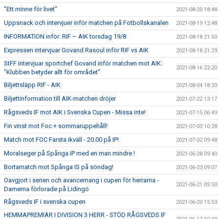
”Ett minne för livet”
2021-08-20 18:48
Uppsnack och intervjuer inför matchen på Fotbollskanalen
2021-08-19 12:48
INFORMATION inför: RIF – AIK torsdag 19/8
2021-08-18 21:50
Expressen intervjuar Govand Rasoul inför RIF vs AIK
2021-08-18 21:29
StFF intervjuar sportchef Govand inför matchen mot AIK:
2021-08-16 22:20
"Klubben betyder allt för området"
Biljettsläpp RIF - AIK
2021-08-04 18:20
Biljettinformation till AIK-matchen dröjer
2021-07-22 13:17
Rågsveds IF mot AIK i Svenska Cupen - Missa inte!
2021-07-15 06:49
Fin vinst mot Foc + sommaruppehåll!
2021-07-03 10:28
Match mot FOC Farsta ikväll - 20.00 på IP!
2021-07-02 09:48
Moralseger på Spånga IP med en man mindre !
2021-06-28 09:40
Bortamatch mot Spånga IS på söndag!
2021-06-23 09:07
Oavgjort i serien och avancemang i cupen för herrarna -
2021-06-21 09:50
Damerna förlorade på Lidingö
Rågsveds IF i svenska cupen
2021-06-20 15:53
HEMMAPREMIÄR I DIVISION 3 HERR - STÖD RÅGSVEDS IF