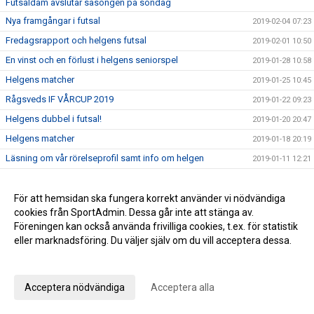
Futsaldam avslutar säsongen på söndag
Nya framgångar i futsal
2019-02-04 07:23
Fredagsrapport och helgens futsal
2019-02-01 10:50
En vinst och en förlust i helgens seniorspel
2019-01-28 10:58
Helgens matcher
2019-01-25 10:45
Rågsveds IF VÅRCUP 2019
2019-01-22 09:23
Helgens dubbel i futsal!
2019-01-20 20:47
Helgens matcher
2019-01-18 20:19
Läsning om vår rörelseprofil samt info om helgen
2019-01-11 12:21
Vinst i seriefinal för herrfutsal och rapport från jullovet
2019-01-07 08:54
2019 smyger igång
För att hemsidan ska fungera korrekt använder vi nödvändiga
2019-01-06 10:09
cookies från SportAdmin. Dessa går inte att stänga av.
Summering av 2018
2018-12-28 16:54
Föreningen kan också använda frivilliga cookies, t.ex. för statistik
Julhälsning från kansliet!
2018-12-21 10:04
eller marknadsföring. Du väljer själv om du vill acceptera dessa.
Viktig vinst i jakten på serieseger!
2018-12-17 07:53
Anpassa dina val
Rågsved Futsal: dam har juluppehåll och herrarna spelar för
2018-12-13 10:42
Acceptera nödvändiga
Acceptera alla
toppen!
Kansliet har julstängt 21 december-7 januari
2018-12-11 10:37