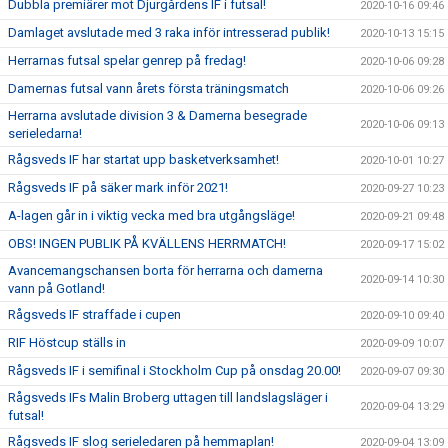
Dubbla premiärer mot Djurgårdens IF i futsal!
2020-10-16 09:46
Damlaget avslutade med 3 raka inför intresserad publik!
2020-10-13 15:15
Herrarnas futsal spelar genrep på fredag!
2020-10-06 09:28
Damernas futsal vann årets första träningsmatch
2020-10-06 09:26
Herrarna avslutade division 3 & Damerna besegrade
2020-10-06 09:13
serieledarna!
Rågsveds IF har startat upp basketverksamhet!
2020-10-01 10:27
Rågsveds IF på säker mark inför 2021!
2020-09-27 10:23
A-lagen går in i viktig vecka med bra utgångsläge!
2020-09-21 09:48
OBS! INGEN PUBLIK PÅ KVÄLLENS HERRMATCH!
2020-09-17 15:02
Avancemangschansen borta för herrarna och damerna
2020-09-14 10:30
vann på Gotland!
Rågsveds IF straffade i cupen
2020-09-10 09:40
RIF Höstcup ställs in
2020-09-09 10:07
Rågsveds IF i semifinal i Stockholm Cup på onsdag 20.00!
2020-09-07 09:30
Rågsveds IFs Malin Broberg uttagen till landslagsläger i
2020-09-04 13:29
futsal!
Rågsveds IF slog serieledaren på hemmaplan!
2020-09-04 13:09