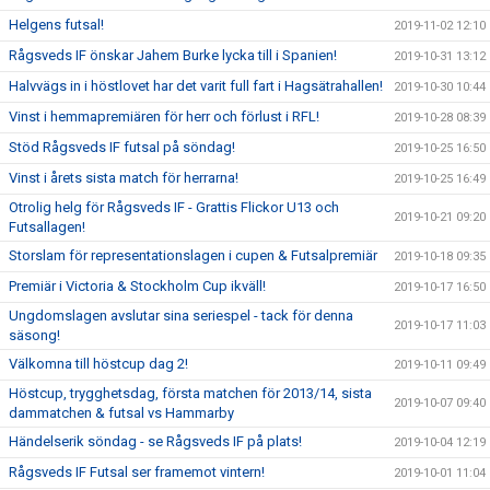
Helgens futsal!
2019-11-02 12:10
Rågsveds IF önskar Jahem Burke lycka till i Spanien!
2019-10-31 13:12
Halvvägs in i höstlovet har det varit full fart i Hagsätrahallen!
2019-10-30 10:44
Vinst i hemmapremiären för herr och förlust i RFL!
2019-10-28 08:39
Stöd Rågsveds IF futsal på söndag!
2019-10-25 16:50
Vinst i årets sista match för herrarna!
2019-10-25 16:49
Otrolig helg för Rågsveds IF - Grattis Flickor U13 och
2019-10-21 09:20
Futsallagen!
Storslam för representationslagen i cupen & Futsalpremiär
2019-10-18 09:35
Premiär i Victoria & Stockholm Cup ikväll!
2019-10-17 16:50
Ungdomslagen avslutar sina seriespel - tack för denna
2019-10-17 11:03
säsong!
Välkomna till höstcup dag 2!
2019-10-11 09:49
Höstcup, trygghetsdag, första matchen för 2013/14, sista
2019-10-07 09:40
dammatchen & futsal vs Hammarby
Händelserik söndag - se Rågsveds IF på plats!
2019-10-04 12:19
Rågsveds IF Futsal ser framemot vintern!
2019-10-01 11:04