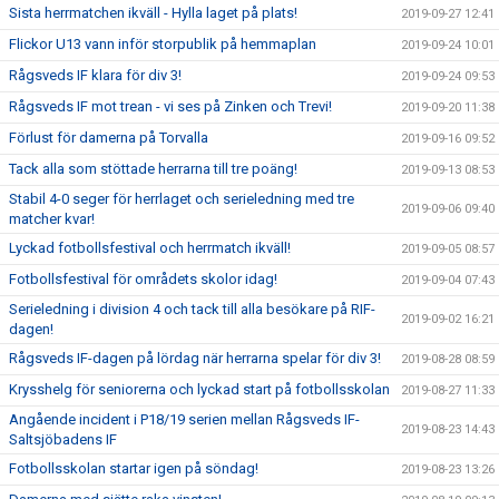
Sista herrmatchen ikväll - Hylla laget på plats!
2019-09-27 12:41
Flickor U13 vann inför storpublik på hemmaplan
2019-09-24 10:01
Rågsveds IF klara för div 3!
2019-09-24 09:53
Rågsveds IF mot trean - vi ses på Zinken och Trevi!
2019-09-20 11:38
Förlust för damerna på Torvalla
2019-09-16 09:52
Tack alla som stöttade herrarna till tre poäng!
2019-09-13 08:53
Stabil 4-0 seger för herrlaget och serieledning med tre
2019-09-06 09:40
matcher kvar!
Lyckad fotbollsfestival och herrmatch ikväll!
2019-09-05 08:57
Fotbollsfestival för områdets skolor idag!
2019-09-04 07:43
Serieledning i division 4 och tack till alla besökare på RIF-
2019-09-02 16:21
dagen!
Rågsveds IF-dagen på lördag när herrarna spelar för div 3!
2019-08-28 08:59
Krysshelg för seniorerna och lyckad start på fotbollsskolan
2019-08-27 11:33
Angående incident i P18/19 serien mellan Rågsveds IF-
2019-08-23 14:43
Saltsjöbadens IF
Fotbollsskolan startar igen på söndag!
2019-08-23 13:26