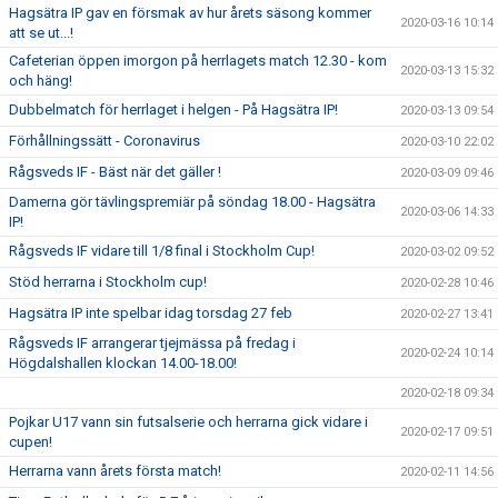
Hagsätra IP gav en försmak av hur årets säsong kommer
2020-03-16 10:14
att se ut...!
Cafeterian öppen imorgon på herrlagets match 12.30 - kom
2020-03-13 15:32
och häng!
Dubbelmatch för herrlaget i helgen - På Hagsätra IP!
2020-03-13 09:54
Förhållningssätt - Coronavirus
2020-03-10 22:02
Rågsveds IF - Bäst när det gäller !
2020-03-09 09:46
Damerna gör tävlingspremiär på söndag 18.00 - Hagsätra
2020-03-06 14:33
IP!
Rågsveds IF vidare till 1/8 final i Stockholm Cup!
2020-03-02 09:52
Stöd herrarna i Stockholm cup!
2020-02-28 10:46
Hagsätra IP inte spelbar idag torsdag 27 feb
2020-02-27 13:41
Rågsveds IF arrangerar tjejmässa på fredag i
2020-02-24 10:14
Högdalshallen klockan 14.00-18.00!
2020-02-18 09:34
Pojkar U17 vann sin futsalserie och herrarna gick vidare i
2020-02-17 09:51
cupen!
Herrarna vann årets första match!
2020-02-11 14:56