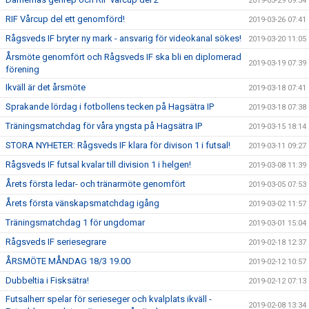
2019-03-29 09:34
RIF Vårcup del ett genomförd!
2019-03-26 07:41
Rågsveds IF bryter ny mark - ansvarig för videokanal sökes!
2019-03-20 11:05
Årsmöte genomfört och Rågsveds IF ska bli en diplomerad
2019-03-19 07:39
förening
Ikväll är det årsmöte
2019-03-18 07:41
Sprakande lördag i fotbollens tecken på Hagsätra IP
2019-03-18 07:38
Träningsmatchdag för våra yngsta på Hagsätra IP
2019-03-15 18:14
STORA NYHETER: Rågsveds IF klara för divison 1 i futsal!
2019-03-11 09:27
Rågsveds IF futsal kvalar till division 1 i helgen!
2019-03-08 11:39
Årets första ledar- och tränarmöte genomfört
2019-03-05 07:53
Årets första vänskapsmatchdag igång
2019-03-02 11:57
Träningsmatchdag 1 för ungdomar
2019-03-01 15:04
Rågsveds IF seriesegrare
2019-02-18 12:37
ÅRSMÖTE MÅNDAG 18/3 19.00
2019-02-12 10:57
Dubbeltia i Fisksätra!
2019-02-12 07:13
Futsalherr spelar för serieseger och kvalplats ikväll -
2019-02-08 13:34