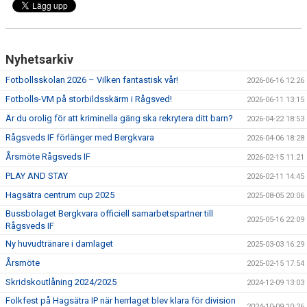
TRÄNINGSKLÄDER
Nyhetsarkiv
RÅGSVEDS IF I MEDIA
Fotbollsskolan 2026 – Vilken fantastisk vår!
2026-06-16 12:26
FONDER
Fotbolls-VM på storbildsskärm i Rågsved!
2026-06-11 13:15
Är du orolig för att kriminella gäng ska rekrytera ditt barn?
2026-04-22 18:53
Rågsveds IF förlänger med Bergkvara
2026-04-06 18:28
Årsmöte Rågsveds IF
2026-02-15 11:21
PLAY AND STAY
2026-02-11 14:45
Hagsätra centrum cup 2025
2025-08-05 20:06
Bussbolaget Bergkvara officiell samarbetspartner till
2025-05-16 22:09
Rågsveds IF
Ny huvudtränare i damlaget
2025-03-03 16:29
Årsmöte
2025-02-15 17:54
Skridskoutlåning 2024/2025
2024-12-09 13:03
Folkfest på Hagsätra IP när herrlaget blev klara för division
2024-10-09 10:26