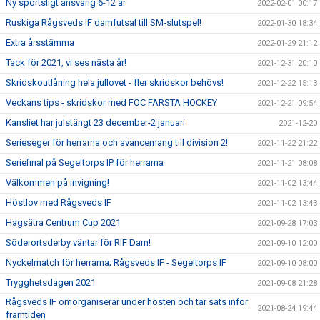
Ny sportsligt ansvarig 6-12 år
2022-02-01 00:17
Ruskiga Rågsveds IF damfutsal till SM-slutspel!
2022-01-30 18:34
Extra årsstämma
2022-01-29 21:12
Tack för 2021, vi ses nästa år!
2021-12-31 20:10
Skridskoutlåning hela jullovet - fler skridskor behövs!
2021-12-22 15:13
Veckans tips - skridskor med FOC FARSTA HOCKEY
2021-12-21 09:54
Kansliet har julstängt 23 december-2 januari
2021-12-20
Serieseger för herrarna och avancemang till division 2!
2021-11-22 21:22
Seriefinal på Segeltorps IP för herrarna
2021-11-21 08:08
Välkommen på invigning!
2021-11-02 13:44
Höstlov med Rågsveds IF
2021-11-02 13:43
Hagsätra Centrum Cup 2021
2021-09-28 17:03
Söderortsderby väntar för RIF Dam!
2021-09-10 12:00
Nyckelmatch för herrarna; Rågsveds IF - Segeltorps IF
2021-09-10 08:00
Trygghetsdagen 2021
2021-09-08 21:28
Rågsveds IF omorganiserar under hösten och tar sats inför
2021-08-24 19:44
framtiden