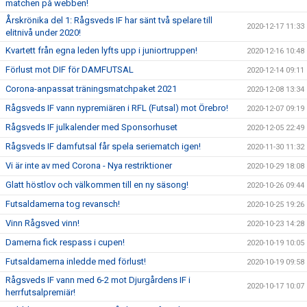
matchen på webben!
Årskrönika del 1: Rågsveds IF har sänt två spelare till
2020-12-17 11:33
elitnivå under 2020!
Kvartett från egna leden lyfts upp i juniortruppen!
2020-12-16 10:48
Förlust mot DIF för DAMFUTSAL
2020-12-14 09:11
Corona-anpassat träningsmatchpaket 2021
2020-12-08 13:34
Rågsveds IF vann nypremiären i RFL (Futsal) mot Örebro!
2020-12-07 09:19
Rågsveds IF julkalender med Sponsorhuset
2020-12-05 22:49
Rågsveds IF damfutsal får spela seriematch igen!
2020-11-30 11:32
Vi är inte av med Corona - Nya restriktioner
2020-10-29 18:08
Glatt höstlov och välkommen till en ny säsong!
2020-10-26 09:44
Futsaldamerna tog revansch!
2020-10-25 19:26
Vinn Rågsved vinn!
2020-10-23 14:28
Damerna fick respass i cupen!
2020-10-19 10:05
Futsaldamerna inledde med förlust!
2020-10-19 09:58
Rågsveds IF vann med 6-2 mot Djurgårdens IF i
2020-10-17 10:07
herrfutsalpremiär!