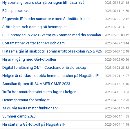
Ny sportslig resurs ska hjälpa lagen till nästa nivå
2023-05-16 21:18
Fåtal platser kvar!
2023-05-11 14:36
Rågsveds IF inleder samarbete med Snösättaskolan
2023-05-09 12:12
Stötta herr- och damlag på hemmaplan!
2023-05-04 14:01
RIF Företagscup 2023 - varmt välkommen med din anmälan
2023-05-03 09:12
Bortamatcher väntar för herr och dam
2023-04-27 13:44
Platserna går åt snabbt till sommarfotbollsskolan v25 & v26
2023-04-27 12:48
Nu är vi igång med Gå-Fotbollen
2023-04-22 00:26
Digital föreläsning 24/4 - Coachande föräldraskap
2023-04-21 23:32
Helgen är räddad - dubbla hemmamatcher på Hagsätra IP!
2023-04-21 14:07
Anmälan öppen till SUMMER CAMP 2023
2023-04-18 14:16
Tuffa bortamatcher väntar rep-lagen i helgen
2023-04-13 10:03
Hemmapremiär för herrlaget
2023-04-05 12:23
Är du vår nästa matchfunktionär?
2023-04-04 15:19
Summer camp 2023
2023-04-04 14:35
Nu startar vi Gå-fotboll på Hagsätra IP
2023-04-04 11:48