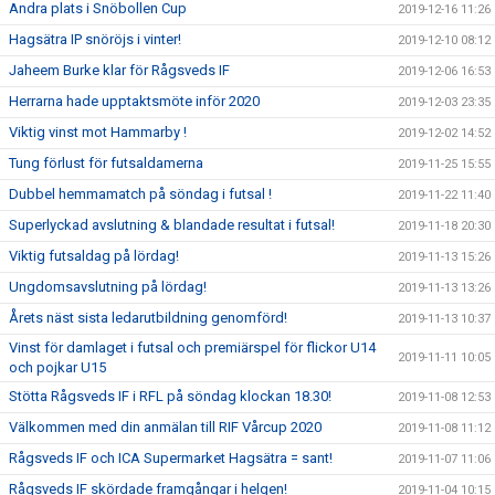
Andra plats i Snöbollen Cup
2019-12-16 11:26
Hagsätra IP snöröjs i vinter!
2019-12-10 08:12
Jaheem Burke klar för Rågsveds IF
2019-12-06 16:53
Herrarna hade upptaktsmöte inför 2020
2019-12-03 23:35
Viktig vinst mot Hammarby !
2019-12-02 14:52
Tung förlust för futsaldamerna
2019-11-25 15:55
Dubbel hemmamatch på söndag i futsal !
2019-11-22 11:40
Superlyckad avslutning & blandade resultat i futsal!
2019-11-18 20:30
Viktig futsaldag på lördag!
2019-11-13 15:26
Ungdomsavslutning på lördag!
2019-11-13 13:26
Årets näst sista ledarutbildning genomförd!
2019-11-13 10:37
Vinst för damlaget i futsal och premiärspel för flickor U14
2019-11-11 10:05
och pojkar U15
Stötta Rågsveds IF i RFL på söndag klockan 18.30!
2019-11-08 12:53
Välkommen med din anmälan till RIF Vårcup 2020
2019-11-08 11:12
Rågsveds IF och ICA Supermarket Hagsätra = sant!
2019-11-07 11:06
Rågsveds IF skördade framgångar i helgen!
2019-11-04 10:15