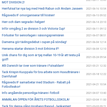
2021-06-17 10:49
MOT DIVISION 2!
Herrfutsal tar nya tag med Hedi Rabun och Andam Jassem
2021-06-16 10:54
Rågsveds IF omorganiserar till hösten!
2021-06-15 09:52
Herr och dam segrade i helgen!
2021-06-14 23:10
Inför omgång 2 av division 3 och Victoria Cup!
2021-06-11 09:12
Förluster för seniorlagen i säsongspremiären
2021-06-07 08:51
Damerna gör tävlingsdebut i cupen på söndag!
2021-06-04 12:14
Herrarna startar division 3 mot Enhörna IF!
2021-06-04 12:10
Unik chans för dig som är tjej mellan 10-19 år att testa på
2021-05-24 09:54
golf!
Alli Darwich tar över som tränare i Futsaldam!
2021-05-21 12:32
Tack Krispin Kuoppala för bra arbete som Huvudtränare i
2021-05-18 12:22
Damfutsal!
Rågsveds IF samarbetar med Stadium - Rabatt på
2021-04-21 10:54
Fotbollsskor!
Info angående personliga tränare i fotboll
2021-04-07 13:40
ANMÄLAN ÖPPEN FÖR ÅRETS FOTBOLLSSKOLA!
2021-03-04 11:00
Tack för denna gång Hoshang Rasoul - lagkapten!
2021-03-03 09:21