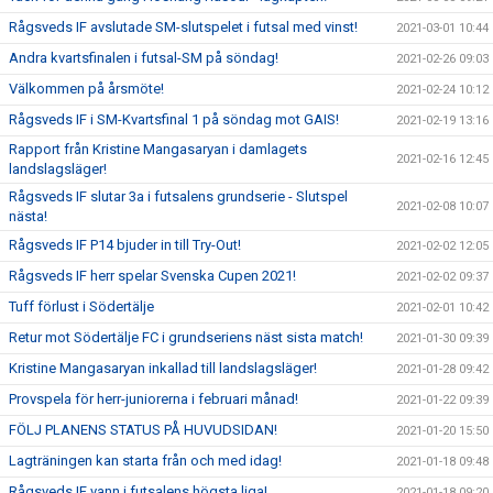
Rågsveds IF avslutade SM-slutspelet i futsal med vinst!
2021-03-01 10:44
Andra kvartsfinalen i futsal-SM på söndag!
2021-02-26 09:03
Välkommen på årsmöte!
2021-02-24 10:12
Rågsveds IF i SM-Kvartsfinal 1 på söndag mot GAIS!
2021-02-19 13:16
Rapport från Kristine Mangasaryan i damlagets
2021-02-16 12:45
landslagsläger!
Rågsveds IF slutar 3a i futsalens grundserie - Slutspel
2021-02-08 10:07
nästa!
Rågsveds IF P14 bjuder in till Try-Out!
2021-02-02 12:05
Rågsveds IF herr spelar Svenska Cupen 2021!
2021-02-02 09:37
Tuff förlust i Södertälje
2021-02-01 10:42
Retur mot Södertälje FC i grundseriens näst sista match!
2021-01-30 09:39
Kristine Mangasaryan inkallad till landslagsläger!
2021-01-28 09:42
Provspela för herr-juniorerna i februari månad!
2021-01-22 09:39
FÖLJ PLANENS STATUS PÅ HUVUDSIDAN!
2021-01-20 15:50
Lagträningen kan starta från och med idag!
2021-01-18 09:48
Rågsveds IF vann i futsalens högsta liga!
2021-01-18 09:20