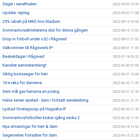
Seger i seriefinalen
2022-09-05 19:44
Update: replag
2022-09-02 11:08
25% rabatt på NIKE hos Stadium
2022-08-19 10:00
Sommarlovsaktiviteterna slut för denna gången
2022-08-15 15:02
Drop in fotboll under v.32 i Rågsved
2022-08-07 21:55
Välkommen till Rågsveds IF!
2022-08-01 11:05
Basketdagar i Rågsved
2022-07-18 09:22
Kansliet semesterstängt
2022-06-30 07:00
Viktig bortaseger för herr
2022-06-27 10:00
10:e raka för damerna
2022-06-25 11:49
Sent mål gav herrarna en poäng
2022-06-21 21:39
Halva serien spelad - dam i fortsatt serieledning
2022-06-21 21:27
Lyckad företagscup på Hagsätra IP
2022-06-20 21:30
Sommarlovsfotbollen kickar igång vecka 2
2022-06-20 11:45
Nya utmaningar för herr & dam
2022-06-18 12:52
Segersviten fortsätter för dam
2022-06-13 21:20