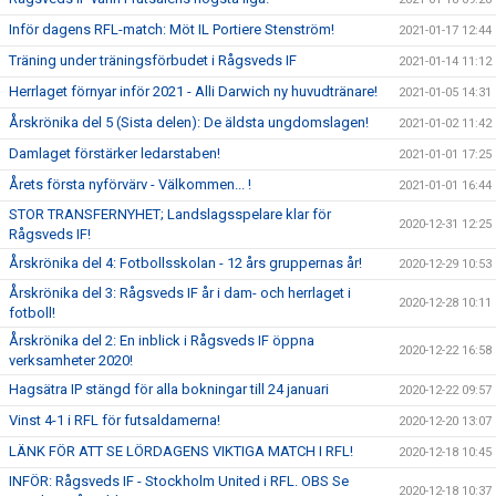
Inför dagens RFL-match: Möt IL Portiere Stenström!
2021-01-17 12:44
Träning under träningsförbudet i Rågsveds IF
2021-01-14 11:12
Herrlaget förnyar inför 2021 - Alli Darwich ny huvudtränare!
2021-01-05 14:31
Årskrönika del 5 (Sista delen): De äldsta ungdomslagen!
2021-01-02 11:42
Damlaget förstärker ledarstaben!
2021-01-01 17:25
Årets första nyförvärv - Välkommen... !
2021-01-01 16:44
STOR TRANSFERNYHET; Landslagsspelare klar för
2020-12-31 12:25
Rågsveds IF!
Årskrönika del 4: Fotbollsskolan - 12 års gruppernas år!
2020-12-29 10:53
Årskrönika del 3: Rågsveds IF år i dam- och herrlaget i
2020-12-28 10:11
fotboll!
Årskrönika del 2: En inblick i Rågsveds IF öppna
2020-12-22 16:58
verksamheter 2020!
Hagsätra IP stängd för alla bokningar till 24 januari
2020-12-22 09:57
Vinst 4-1 i RFL för futsaldamerna!
2020-12-20 13:07
LÄNK FÖR ATT SE LÖRDAGENS VIKTIGA MATCH I RFL!
2020-12-18 10:45
INFÖR: Rågsveds IF - Stockholm United i RFL. OBS Se
2020-12-18 10:37