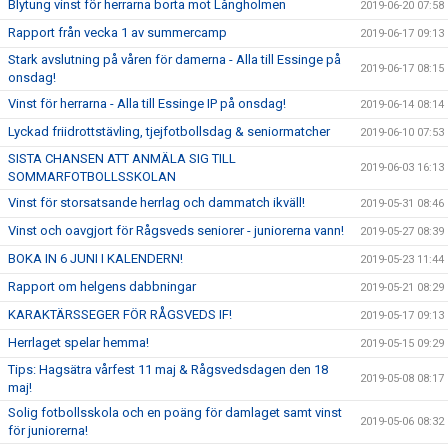
Blytung vinst för herrarna borta mot Långholmen
2019-06-20 07:58
Rapport från vecka 1 av summercamp
2019-06-17 09:13
Stark avslutning på våren för damerna - Alla till Essinge på
2019-06-17 08:15
onsdag!
Vinst för herrarna - Alla till Essinge IP på onsdag!
2019-06-14 08:14
Lyckad friidrottstävling, tjejfotbollsdag & seniormatcher
2019-06-10 07:53
SISTA CHANSEN ATT ANMÄLA SIG TILL
2019-06-03 16:13
SOMMARFOTBOLLSSKOLAN
Vinst för storsatsande herrlag och dammatch ikväll!
2019-05-31 08:46
Vinst och oavgjort för Rågsveds seniorer - juniorerna vann!
2019-05-27 08:39
BOKA IN 6 JUNI I KALENDERN!
2019-05-23 11:44
Rapport om helgens dabbningar
2019-05-21 08:29
KARAKTÄRSSEGER FÖR RÅGSVEDS IF!
2019-05-17 09:13
Herrlaget spelar hemma!
2019-05-15 09:29
Tips: Hagsätra vårfest 11 maj & Rågsvedsdagen den 18
2019-05-08 08:17
maj!
Solig fotbollsskola och en poäng för damlaget samt vinst
2019-05-06 08:32
för juniorerna!