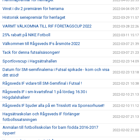
2022-04-05 20:55
Vinst i div 2 premiären för herrarna
2022-04-04 09:37
Historisk seriepremiär för herrlaget
2022-03-29 11:57
VARMT VÄLKOMNA TILL RIF FÖRETAGSCUP 2022
2022-03-28 22:26
25% rabatt på NIKE Fotboll
2022-03-11 15:17
Välkommen till Rågsveds IFs årsmöte 2022
2022-03-07 21:39
Tack för denna futsalsäsongen!
2022-03-07 21:23
Sportlovscup i Hagsätrahallen
2022-02-23 14:09
Datum för SM-semifinalerna i Futsal spikade - kom och visa
2022-02-23 13:18
ditt stöd!
Rågsveds IF vidare till SM-Semifinal i Futsal !
2022-02-21 10:38
Rågsveds IF i sm-kvartsfinal 1 på lördag 16.30 i
2022-02-10 21:13
Högdalshallen!
Rågsveds IF bjuder alla på en Trisslott via Sponsorhuset!
2022-02-10 11:12
Hagsätraskolan och Rågsveds IF förlänger
2022-02-07 21:13
fotbollssatsningen
Anmälan till fotbollsskolan för barn födda 2016-2017
2022-02-02 21:00
öppen!