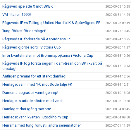
Rågsved spelade X mot BKBK
2020-09-03 10:25
VM i Italien 1990?
2020-08-31 14:24
Rågsveds IF vs Tullinge, United Nordic IK & Spårvägens FF
2020-08-28 09:49
Tung förlust för damlaget!
2020-08-27 10:45
Rågsveds IF förlorade på Aspuddens IP
2020-08-24 10:25
Rågsved gjorde sorti i Victoria Cup
2020-08-20 11:27
Inför kvartsfinalen mot Brommapojkarna i Victoria Cup
2020-08-18 10:26
Rågsveds IF tog första segern i dam-trean och BP i kvart på
2020-08-17 10:13
onsdag!
Äntligen premiär för ett starkt damlag!
2020-08-14 12:56
Herrlaget vann med 1-0 mot Södertälje FK
2020-08-14 12:51
Damerna segrade i varmt genrep!
2020-08-10 13:08
Herrlaget startade hösten med vinst!
2020-08-08 19:38
Damlaget drar igång motorn!
2020-08-04 09:45
Herrlaget vann kvarten i Stockholm Cup
2020-08-04 09:38
Herrarna med tung förlust i andra seriematchen
2020-07-01 11:29