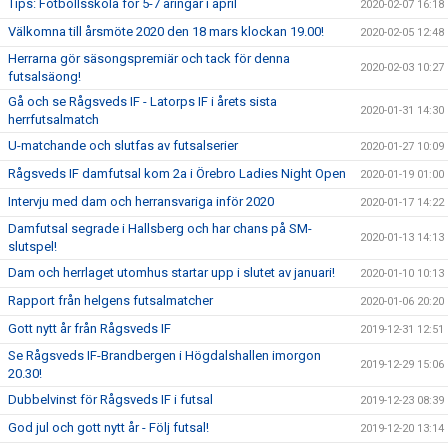
Tips: Fotbollsskola för 5-7 åringar i april
2020-02-07 16:18
Välkomna till årsmöte 2020 den 18 mars klockan 19.00!
2020-02-05 12:48
Herrarna gör säsongspremiär och tack för denna
2020-02-03 10:27
futsalsäong!
Gå och se Rågsveds IF - Latorps IF i årets sista
2020-01-31 14:30
herrfutsalmatch
U-matchande och slutfas av futsalserier
2020-01-27 10:09
Rågsveds IF damfutsal kom 2a i Örebro Ladies Night Open
2020-01-19 01:00
Intervju med dam och herransvariga inför 2020
2020-01-17 14:22
Damfutsal segrade i Hallsberg och har chans på SM-
2020-01-13 14:13
slutspel!
Dam och herrlaget utomhus startar upp i slutet av januari!
2020-01-10 10:13
Rapport från helgens futsalmatcher
2020-01-06 20:20
Gott nytt år från Rågsveds IF
2019-12-31 12:51
Se Rågsveds IF-Brandbergen i Högdalshallen imorgon
2019-12-29 15:06
20.30!
Dubbelvinst för Rågsveds IF i futsal
2019-12-23 08:39
God jul och gott nytt år - Följ futsal!
2019-12-20 13:14