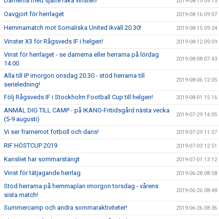
Damerna med sjätte raka vinsten!
2019-08-19 09:13
Oavgjort för herrlaget
2019-08-16 09:07
Hemmamatch mot Somaliska United ikväll 20.30!
2019-08-15 09:24
Vinster X3 för Rågsveds IF i helgen!
2019-08-12 09:09
Vinst för herrlaget - se damerna eller herrarna på lördag
2019-08-08 07:43
14.00
Alla till IP imorgon onsdag 20.30 - stöd herrarna till
2019-08-06 12:05
serieledning!
Följ Rågsveds IF i Stockholm Football Cup till helgen!
2019-08-01 15:16
ANMÄL DIG TILL CAMP - på IKANO-Fritidsgård nästa vecka
2019-07-29 14:05
(5-9 augusti)
Vi ser framemot fotboll och dans!
2019-07-29 11:07
RIF HÖSTCUP 2019
2019-07-03 12:51
Kansliet har sommarstängt
2019-07-01 13:12
Vinst för tätjagande herrlag
2019-06-28 08:58
Stöd herrarna på hemmaplan imorgon torsdag - vårens
2019-06-26 08:48
sista match!
Summercamp och andra sommaraktiviteter!
2019-06-26 08:36