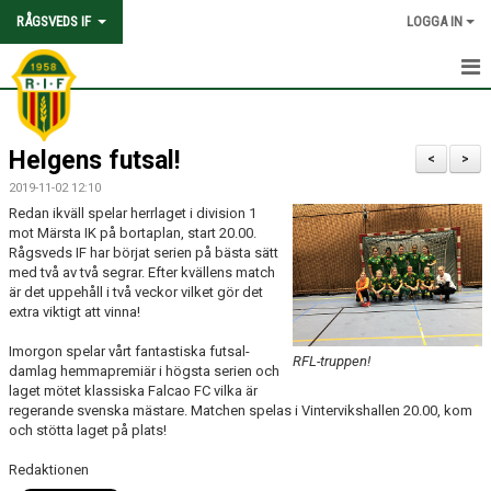
RÅGSVEDS IF
LOGGA IN
HEM
Helgens futsal!
KONTAKT
<
>
2019-11-02 12:10
OM FÖRENINGEN
Redan ikväll spelar herrlaget i division 1
mot Märsta IK på bortaplan, start 20.00.
AVGIFTER
Rågsveds IF har börjat serien på bästa sätt
med två av två segrar. Efter kvällens match
är det uppehåll i två veckor vilket gör det
TRYGGHET OCH VÄRDEGRUND
extra viktigt att vinna!
KNATTEFOTBOLLSSKOLA
Imorgon spelar vårt fantastiska futsal-
RFL-truppen!
damlag hemmapremiär i högsta serien och
laget mötet klassiska Falcao FC vilka är
PARTNERSKAP & SPONSRING
regerande svenska mästare. Matchen spelas i Vintervikshallen 20.00, kom
och stötta laget på plats!
SKOLSAMARBETEN
Redaktionen
SOCIAL HÅLLBARHET