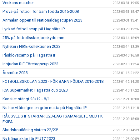
Veckans matcher
2023-03-31 19:55
Prova-på fotboll för barn födda 2015-2008
2023-03-31 15:47
Anmälan öppen till Nationaldagscupen 2023
2023-03-31 13:41
Lyckad fotbollscup på Hagsätra IP
2023-03-29 12:26
25% på fotbollsskor, beskydd mm
2023-03-14 15:09
Nyheter i NIKE-kollektionen 2023
2023-03-14 13:39
Påsklovscamp på Hagsätra IP
2023-03-13 16:58
Inbjudan RIF Företagscup 2023
2023-02-13 11:54
Årsmöte 2023
2023-01-15 21:22
FOTBOLLSSKOLAN 2023 - FÖR BARN FÖDDA 2016-2018
2023-01-12 14:25
ICA Supermarket Hagsätra cup 2023
2023-01-10 17:22
Kansliet stängt 23/12 - 8/1
2022-12-21 10:00
Nu har vi återigen en grön matta på Hagsätra IP
2022-12-13 11:18
RÅGSVEDS IF STARTAR U23-LAG I SAMARBETE MED FK
2022-12-09 15:00
EKIPA
Skridskoutlåning vintern 22/23!
2022-12-09 14:39
Ny tränare klar för P U17 2023
2022-11-25 00:59