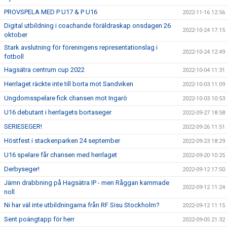
PROVSPELA MED P U17 & P U16
2022-11-16 12:56
Digital utbildning i coachande föräldraskap onsdagen 26
2022-10-24 17:15
oktober
Stark avslutning för föreningens representationslag i
2022-10-24 12:49
fotboll
Hagsätra centrum cup 2022
2022-10-04 11:31
Herrlaget räckte inte till borta mot Sandviken
2022-10-03 11:09
Ungdomsspelare fick chansen mot Ingarö
2022-10-03 10:53
U16 debutant i herrlagets bortaseger
2022-09-27 18:58
SERIESEGER!
2022-09-26 11:51
Höstfest i stackenparken 24 september
2022-09-23 18:29
U16 spelare får chansen med herrlaget
2022-09-20 10:25
Derbyseger!
2022-09-12 17:50
Jämn drabbning på Hagsätra IP - men Råggan kammade
2022-09-12 11:24
noll
Ni har väl inte utbildningarna från RF Sisu Stockholm?
2022-09-12 11:15
Sent poängtapp för herr
2022-09-05 21:32