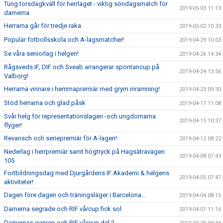
Tung torsdagkväll för herrlaget - viktig söndagsmatch för
2019-05-03 11:13
damerna
Herrarna går för tredje raka
2019-05-02 10:33
Populär fotbollsskola och A-lagsmatcher!
2019-04-29 10:03
Se våra seniorlag i helgen!
2019-04-26 14:34
Rågsveds IF, DIF och Sveab arrangerar spontancup på
2019-04-24 13:56
Valborg!
Herrarna vinnare i hemmapremiär med grym inramning!
2019-04-23 09:30
Stöd herrarna och glad påsk
2019-04-17 11:08
Svår helg för representationslagen -och ungdomarna
2019-04-15 10:37
flyger!
Revansch och seriepremiär för A-lagen!
2019-04-12 08:22
Nederlag i herrpremiär samt högtryck på Hagsätravägen
2019-04-08 07:43
105
Fortbildningsdag med Djurgårdens IF Akademi & helgens
2019-04-05 07:47
aktiviteter!
Dagen före dagen och träningsläger i Barcelona...
2019-04-04 08:15
Damerna segrade och RIF vårcup fick sol
2019-04-01 11:16
Damernas genrep och RIF vårcup del 2