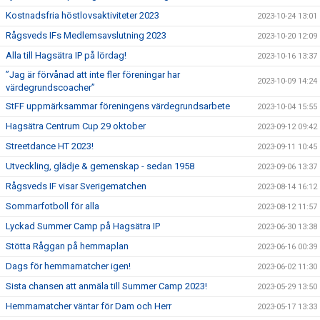
Kostnadsfria höstlovsaktiviteter 2023
2023-10-24 13:01
Rågsveds IFs Medlemsavslutning 2023
2023-10-20 12:09
Alla till Hagsätra IP på lördag!
2023-10-16 13:37
”Jag är förvånad att inte fler föreningar har
2023-10-09 14:24
värdegrundscoacher”
StFF uppmärksammar föreningens värdegrundsarbete
2023-10-04 15:55
Hagsätra Centrum Cup 29 oktober
2023-09-12 09:42
Streetdance HT 2023!
2023-09-11 10:45
Utveckling, glädje & gemenskap - sedan 1958
2023-09-06 13:37
Rågsveds IF visar Sverigematchen
2023-08-14 16:12
Sommarfotboll för alla
2023-08-12 11:57
Lyckad Summer Camp på Hagsätra IP
2023-06-30 13:38
Stötta Råggan på hemmaplan
2023-06-16 00:39
Dags för hemmamatcher igen!
2023-06-02 11:30
Sista chansen att anmäla till Summer Camp 2023!
2023-05-29 13:50
Hemmamatcher väntar för Dam och Herr
2023-05-17 13:33