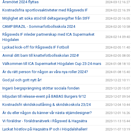
Årsmötet 2024 flyttas
2024-03-12 16:27
Kostnadsfria sportlovsaktiviteter med Rågsveds IF
2024-02-22 16:39
Möjlighet att söka stöd till deltagaravgifter från StFF
2024-02-20 16:05
CAMP BRAZIL - Sommarfotbollsskola 2024
2024-02-20 10:58
Rågsveds IF inleder partnerskap med ICA Supermarket
2024-02-14 09:40
Högdalen
Lyckad kick-off för Rågsveds IF Fotboll
2024-02-05 11:40
Anmäl ditt barn till knattefotbollsskolan 2024!
2024-02-05 08:00
Välkommen till ICA Supermarket Högdalen Cup 23-24 mars
2024-01-08 18:10
Är du rätt person för någon av våra nya roller 2024?
2024-01-08 15:40
God jul och gott nytt år!
2023-12-22 10:11
Ingarö bergsprängning stöttar sociala fonden
2023-12-20 15:07
Inbjudan till release-event på BABAS Burgers 9/12
2023-12-07 09:54
Kostnadsfri skridskoutlåning & skridskoskola 23/24
2023-12-04 10:44
Är du eller någon du känner vår nästa stjärndesigner?
2023-12-01 16:26
Vi föräldrar - föräldranätverk i Rågsved & Hagsätra
2023-11-13 15:44
Lyckat höstlov på Hagsätra IP och i Högdalshallen!
2023-11-07 13:19