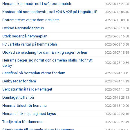
Herrarna kammade noll i svår bortamatch
2022-06-13 21:05
Kostnadsfri sommarlovsfotboll v24 & v25 på Hagsätra IP
2022-06-13 06:46
Bortamatcher väntar dam och herr
2022-06-10 08:00
Lyckad Nationaldagscup
2022-06-09 10:00
Stark seger på hemmaplan
2022-06-08 16:58
FC Järfälla väntar på hemmaplan
2022-06-02 13:38
Utökad serieledning för dam & viktig seger för herr
2022-05-27 15:55
Herrarna beger sig norrut och damerna ställs inför nytt
2022-05-25 10:39
derby
Seriefinal på bortaplan väntar för dam
2022-05-24 18:11
Derbyseger för dam
2022-05-24 14:13
Sent straffmål fällde herrlaget
2022-05-24 14:02
Damlaget tuffar på
2022-05-16 23:13
Hemmaförlust för herrarna
2022-05-16 10:00
Herrarna fick nöja sig med kryss
2022-05-09 22:16
Tredje raka för damerna
2022-05-09 21:49
Söndagstrip till Uppsala väntar för herrarna