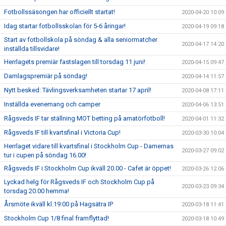
Fotbollssäsongen har officiellt startat!
2020-04-20 10:09
Idag startar fotbollsskolan för 5-6 åringar!
2020-04-19 09:18
Start av fotbollskola på söndag & alla seniormatcher
2020-04-17 14:20
inställda tillsvidare!
Herrlagets premiär fastslagen till torsdag 11 juni!
2020-04-15 09:47
Damlagspremiär på söndag!
2020-04-14 11:57
Nytt besked: Tävlingsverksamheten startar 17 april!
2020-04-08 17:11
Inställda evenemang och camper
2020-04-06 13:51
Rågsveds IF tar ställning MOT betting på amatörfotboll!
2020-04-01 11:32
Rågsveds IF till kvartsfinal i Victoria Cup!
2020-03-30 10:04
Herrlaget vidare till kvartsfinal i Stockholm Cup - Damernas
2020-03-27 09:02
tur i cupen på söndag 16.00!
Rågsveds IF i Stockholm Cup ikväll 20.00 - Cafet är öppet!
2020-03-26 12:06
Lyckad helg för Rågsveds IF och Stockholm Cup på
2020-03-23 09:34
torsdag 20.00 hemma!
Årsmöte ikväll kl.19:00 på Hagsätra IP
2020-03-18 11:41
Stockholm Cup 1/8 final framflyttad!
2020-03-18 10:49