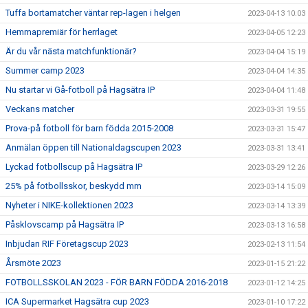
Tuffa bortamatcher väntar rep-lagen i helgen
2023-04-13 10:03
Hemmapremiär för herrlaget
2023-04-05 12:23
Är du vår nästa matchfunktionär?
2023-04-04 15:19
Summer camp 2023
2023-04-04 14:35
Nu startar vi Gå-fotboll på Hagsätra IP
2023-04-04 11:48
Veckans matcher
2023-03-31 19:55
Prova-på fotboll för barn födda 2015-2008
2023-03-31 15:47
Anmälan öppen till Nationaldagscupen 2023
2023-03-31 13:41
Lyckad fotbollscup på Hagsätra IP
2023-03-29 12:26
25% på fotbollsskor, beskydd mm
2023-03-14 15:09
Nyheter i NIKE-kollektionen 2023
2023-03-14 13:39
Påsklovscamp på Hagsätra IP
2023-03-13 16:58
Inbjudan RIF Företagscup 2023
2023-02-13 11:54
Årsmöte 2023
2023-01-15 21:22
FOTBOLLSSKOLAN 2023 - FÖR BARN FÖDDA 2016-2018
2023-01-12 14:25
ICA Supermarket Hagsätra cup 2023
2023-01-10 17:22