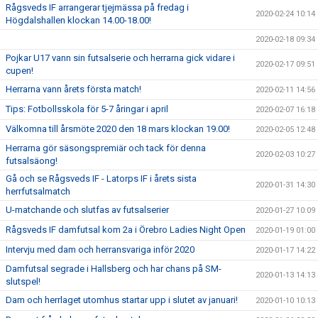
Rågsveds IF arrangerar tjejmässa på fredag i
2020-02-24 10:14
Högdalshallen klockan 14.00-18.00!
2020-02-18 09:34
Pojkar U17 vann sin futsalserie och herrarna gick vidare i
2020-02-17 09:51
cupen!
Herrarna vann årets första match!
2020-02-11 14:56
Tips: Fotbollsskola för 5-7 åringar i april
2020-02-07 16:18
Välkomna till årsmöte 2020 den 18 mars klockan 19.00!
2020-02-05 12:48
Herrarna gör säsongspremiär och tack för denna
2020-02-03 10:27
futsalsäong!
Gå och se Rågsveds IF - Latorps IF i årets sista
2020-01-31 14:30
herrfutsalmatch
U-matchande och slutfas av futsalserier
2020-01-27 10:09
Rågsveds IF damfutsal kom 2a i Örebro Ladies Night Open
2020-01-19 01:00
Intervju med dam och herransvariga inför 2020
2020-01-17 14:22
Damfutsal segrade i Hallsberg och har chans på SM-
2020-01-13 14:13
slutspel!
Dam och herrlaget utomhus startar upp i slutet av januari!
2020-01-10 10:13