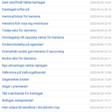
Sent straffmål fällde herrlaget
2022-05-24 14:02
Damlaget tuffar på
2022-05-16 23:13
Hemmaförlust för herrarna
2022-05-16 10:00
Herrarna fick nöja sig med kryss
2022-05-09 22:16
Tredje raka för damerna
2022-05-09 21:49
Söndagstrip till Uppsala väntar för herrarna
2022-05-07 22:26
Söderortsderby på agendan!
2022-05-06 17:43
Dramatiskt avslut gav herrarna 3 nya poäng
2022-05-02 20:13
Andra raka för damerna
2022-05-02 20:11
Nya utmaningar väntar replagen
2022-04-30 13:00
Välkomna på Valborgsfirande!
2022-04-29 12:08
Segersviten bruten
2022-04-26 13:29
Seger i premiären!
2022-04-23 19:09
Tätt matchande för herrlaget…
2022-04-23 19:04
Äntligen seriepremiär!
2022-04-21 14:17
Herr vidare till semifinal i Stockholm Cup
2022-04-20 19:14