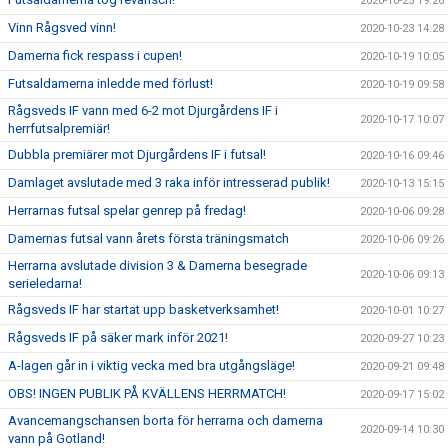
2020-10-25 19:26
Vinn Rågsved vinn!
2020-10-23 14:28
Damerna fick respass i cupen!
2020-10-19 10:05
Futsaldamerna inledde med förlust!
2020-10-19 09:58
Rågsveds IF vann med 6-2 mot Djurgårdens IF i
2020-10-17 10:07
herrfutsalpremiär!
Dubbla premiärer mot Djurgårdens IF i futsal!
2020-10-16 09:46
Damlaget avslutade med 3 raka inför intresserad publik!
2020-10-13 15:15
Herrarnas futsal spelar genrep på fredag!
2020-10-06 09:28
Damernas futsal vann årets första träningsmatch
2020-10-06 09:26
Herrarna avslutade division 3 & Damerna besegrade
2020-10-06 09:13
serieledarna!
Rågsveds IF har startat upp basketverksamhet!
2020-10-01 10:27
Rågsveds IF på säker mark inför 2021!
2020-09-27 10:23
A-lagen går in i viktig vecka med bra utgångsläge!
2020-09-21 09:48
OBS! INGEN PUBLIK PÅ KVÄLLENS HERRMATCH!
2020-09-17 15:02
Avancemangschansen borta för herrarna och damerna
2020-09-14 10:30
vann på Gotland!