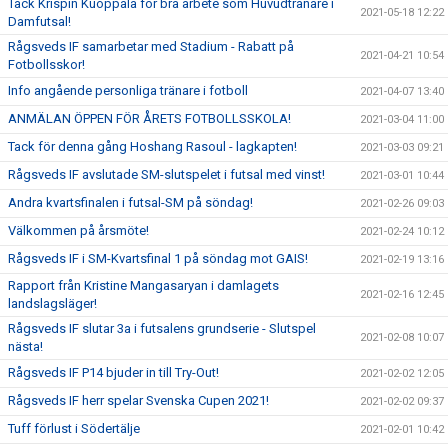
Tack Krispin Kuoppala för bra arbete som Huvudtränare i
2021-05-18 12:22
Damfutsal!
Rågsveds IF samarbetar med Stadium - Rabatt på
2021-04-21 10:54
Fotbollsskor!
Info angående personliga tränare i fotboll
2021-04-07 13:40
ANMÄLAN ÖPPEN FÖR ÅRETS FOTBOLLSSKOLA!
2021-03-04 11:00
Tack för denna gång Hoshang Rasoul - lagkapten!
2021-03-03 09:21
Rågsveds IF avslutade SM-slutspelet i futsal med vinst!
2021-03-01 10:44
Andra kvartsfinalen i futsal-SM på söndag!
2021-02-26 09:03
Välkommen på årsmöte!
2021-02-24 10:12
Rågsveds IF i SM-Kvartsfinal 1 på söndag mot GAIS!
2021-02-19 13:16
Rapport från Kristine Mangasaryan i damlagets
2021-02-16 12:45
landslagsläger!
Rågsveds IF slutar 3a i futsalens grundserie - Slutspel
2021-02-08 10:07
nästa!
Rågsveds IF P14 bjuder in till Try-Out!
2021-02-02 12:05
Rågsveds IF herr spelar Svenska Cupen 2021!
2021-02-02 09:37
Tuff förlust i Södertälje
2021-02-01 10:42