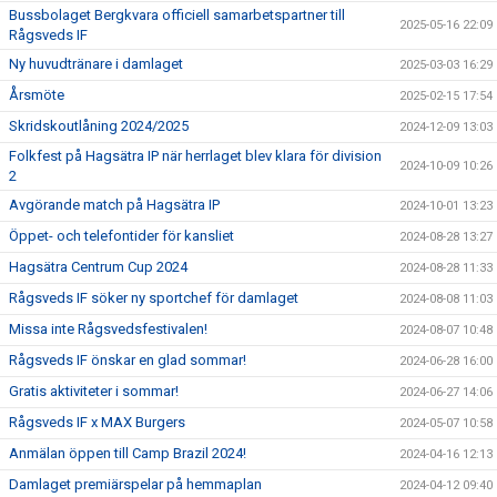
Bussbolaget Bergkvara officiell samarbetspartner till
2025-05-16 22:09
Rågsveds IF
Ny huvudtränare i damlaget
2025-03-03 16:29
Årsmöte
2025-02-15 17:54
Skridskoutlåning 2024/2025
2024-12-09 13:03
Folkfest på Hagsätra IP när herrlaget blev klara för division
2024-10-09 10:26
2
Avgörande match på Hagsätra IP
2024-10-01 13:23
Öppet- och telefontider för kansliet
2024-08-28 13:27
Hagsätra Centrum Cup 2024
2024-08-28 11:33
Rågsveds IF söker ny sportchef för damlaget
2024-08-08 11:03
Missa inte Rågsvedsfestivalen!
2024-08-07 10:48
Rågsveds IF önskar en glad sommar!
2024-06-28 16:00
Gratis aktiviteter i sommar!
2024-06-27 14:06
Rågsveds IF x MAX Burgers
2024-05-07 10:58
Anmälan öppen till Camp Brazil 2024!
2024-04-16 12:13
Damlaget premiärspelar på hemmaplan
2024-04-12 09:40