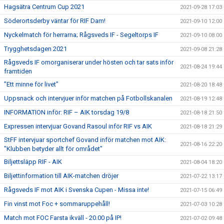
Hagsätra Centrum Cup 2021
2021-09-28 17:03
Söderortsderby väntar för RIF Dam!
2021-09-10 12:00
Nyckelmatch för herrarna; Rågsveds IF - Segeltorps IF
2021-09-10 08:00
Trygghetsdagen 2021
2021-09-08 21:28
Rågsveds IF omorganiserar under hösten och tar sats inför
2021-08-24 19:44
framtiden
”Ett minne för livet”
2021-08-20 18:48
Uppsnack och intervjuer inför matchen på Fotbollskanalen
2021-08-19 12:48
INFORMATION inför: RIF – AIK torsdag 19/8
2021-08-18 21:50
Expressen intervjuar Govand Rasoul inför RIF vs AIK
2021-08-18 21:29
StFF intervjuar sportchef Govand inför matchen mot AIK:
2021-08-16 22:20
"Klubben betyder allt för området"
Biljettsläpp RIF - AIK
2021-08-04 18:20
Biljettinformation till AIK-matchen dröjer
2021-07-22 13:17
Rågsveds IF mot AIK i Svenska Cupen - Missa inte!
2021-07-15 06:49
Fin vinst mot Foc + sommaruppehåll!
2021-07-03 10:28
Match mot FOC Farsta ikväll - 20.00 på IP!
2021-07-02 09:48