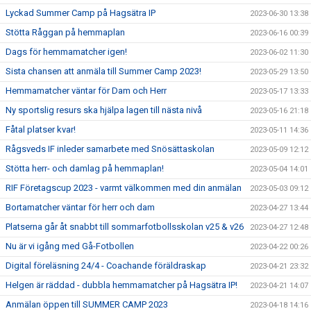
Lyckad Summer Camp på Hagsätra IP
2023-06-30 13:38
Stötta Råggan på hemmaplan
2023-06-16 00:39
Dags för hemmamatcher igen!
2023-06-02 11:30
Sista chansen att anmäla till Summer Camp 2023!
2023-05-29 13:50
Hemmamatcher väntar för Dam och Herr
2023-05-17 13:33
Ny sportslig resurs ska hjälpa lagen till nästa nivå
2023-05-16 21:18
Fåtal platser kvar!
2023-05-11 14:36
Rågsveds IF inleder samarbete med Snösättaskolan
2023-05-09 12:12
Stötta herr- och damlag på hemmaplan!
2023-05-04 14:01
RIF Företagscup 2023 - varmt välkommen med din anmälan
2023-05-03 09:12
Bortamatcher väntar för herr och dam
2023-04-27 13:44
Platserna går åt snabbt till sommarfotbollsskolan v25 & v26
2023-04-27 12:48
Nu är vi igång med Gå-Fotbollen
2023-04-22 00:26
Digital föreläsning 24/4 - Coachande föräldraskap
2023-04-21 23:32
Helgen är räddad - dubbla hemmamatcher på Hagsätra IP!
2023-04-21 14:07
Anmälan öppen till SUMMER CAMP 2023
2023-04-18 14:16