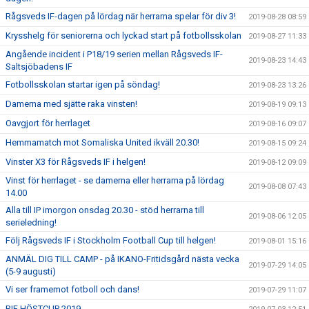
Rågsveds IF-dagen på lördag när herrarna spelar för div 3!
2019-08-28 08:59
Krysshelg för seniorerna och lyckad start på fotbollsskolan
2019-08-27 11:33
Angående incident i P18/19 serien mellan Rågsveds IF-
2019-08-23 14:43
Saltsjöbadens IF
Fotbollsskolan startar igen på söndag!
2019-08-23 13:26
Damerna med sjätte raka vinsten!
2019-08-19 09:13
Oavgjort för herrlaget
2019-08-16 09:07
Hemmamatch mot Somaliska United ikväll 20.30!
2019-08-15 09:24
Vinster X3 för Rågsveds IF i helgen!
2019-08-12 09:09
Vinst för herrlaget - se damerna eller herrarna på lördag
2019-08-08 07:43
14.00
Alla till IP imorgon onsdag 20.30 - stöd herrarna till
2019-08-06 12:05
serieledning!
Följ Rågsveds IF i Stockholm Football Cup till helgen!
2019-08-01 15:16
ANMÄL DIG TILL CAMP - på IKANO-Fritidsgård nästa vecka
2019-07-29 14:05
(5-9 augusti)
Vi ser framemot fotboll och dans!
2019-07-29 11:07
RIF HÖSTCUP 2019