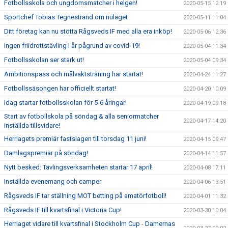
Fotbollsskola och ungdomsmatcher i helgen!
2020-05-15 12:19
Sportchef Tobias Tegnestrand om nuläget
2020-05-11 11:04
Ditt företag kan nu stötta Rågsveds IF med alla era inköp!
2020-05-06 12:36
Ingen friidrottstävling i år pågrund av covid-19!
2020-05-04 11:34
Fotbollsskolan ser stark ut!
2020-05-04 09:34
Ambitionspass och målvaktsträning har startat!
2020-04-24 11:27
Fotbollssäsongen har officiellt startat!
2020-04-20 10:09
Idag startar fotbollsskolan för 5-6 åringar!
2020-04-19 09:18
Start av fotbollskola på söndag & alla seniormatcher
2020-04-17 14:20
inställda tillsvidare!
Herrlagets premiär fastslagen till torsdag 11 juni!
2020-04-15 09:47
Damlagspremiär på söndag!
2020-04-14 11:57
Nytt besked: Tävlingsverksamheten startar 17 april!
2020-04-08 17:11
Inställda evenemang och camper
2020-04-06 13:51
Rågsveds IF tar ställning MOT betting på amatörfotboll!
2020-04-01 11:32
Rågsveds IF till kvartsfinal i Victoria Cup!
2020-03-30 10:04
Herrlaget vidare till kvartsfinal i Stockholm Cup - Damernas