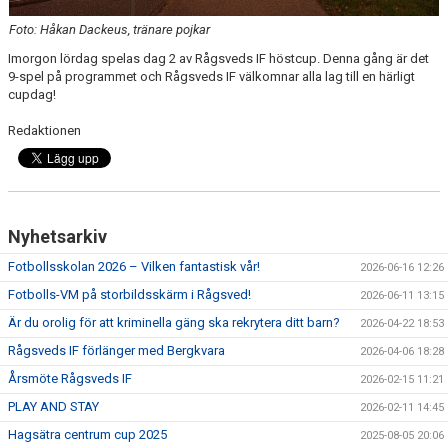
Foto: Håkan Dackeus, tränare pojkar
TRÄNINGSKLÄDER
Imorgon lördag spelas dag 2 av Rågsveds IF höstcup. Denna gång är det
9-spel på programmet och Rågsveds IF välkomnar alla lag till en härligt
RÅGSVEDS IF I MEDIA
cupdag!
FONDER
Redaktionen
Nyhetsarkiv
Fotbollsskolan 2026 – Vilken fantastisk vår!
2026-06-16 12:26
Fotbolls-VM på storbildsskärm i Rågsved!
2026-06-11 13:15
Är du orolig för att kriminella gäng ska rekrytera ditt barn?
2026-04-22 18:53
Rågsveds IF förlänger med Bergkvara
2026-04-06 18:28
Årsmöte Rågsveds IF
2026-02-15 11:21
PLAY AND STAY
2026-02-11 14:45
Hagsätra centrum cup 2025
2025-08-05 20:06