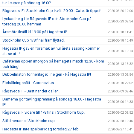
2020-03-27 09:02
tur i cupen på söndag 16.00!
Rågsveds IF i Stockholm Cup ikväll 20.00 - Cafet är öppet!
2020-03-26 12:06
Lyckad helg för Rågsveds IF och Stockholm Cup på
2020-03-23 09:34
torsdag 20.00 hemma!
Årsmöte ikväll kl.19:00 på Hagsätra IP
2020-03-18 11:41
Stockholm Cup 1/8 final framflyttad!
2020-03-18 10:49
Hagsätra IP gav en försmak av hur årets säsong kommer
2020-03-16 10:14
att se ut...!
Cafeterian öppen imorgon på herrlagets match 12.30 - kom
2020-03-13 15:32
och häng!
Dubbelmatch för herrlaget i helgen - På Hagsätra IP!
2020-03-13 09:54
Förhållningssätt - Coronavirus
2020-03-10 22:02
Rågsveds IF - Bäst när det gäller !
2020-03-09 09:46
Damerna gör tävlingspremiär på söndag 18.00 - Hagsätra
2020-03-06 14:33
IP!
Rågsveds IF vidare till 1/8 final i Stockholm Cup!
2020-03-02 09:52
Stöd herrarna i Stockholm cup!
2020-02-28 10:46
Hagsätra IP inte spelbar idag torsdag 27 feb
2020-02-27 13:41