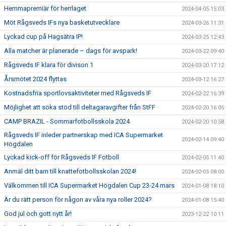
Hemmapremiär för herrlaget
2024-04-05 15:03
Möt Rågsveds IFs nya basketutvecklare
2024-03-26 11:31
Lyckad cup på Hagsätra IP!
2024-03-25 12:43
Alla matcher är planerade – dags för avspark!
2024-03-22 09:40
Rågsveds IF klara för divison 1
2024-03-20 17:12
Årsmötet 2024 flyttas
2024-03-12 16:27
Kostnadsfria sportlovsaktiviteter med Rågsveds IF
2024-02-22 16:39
Möjlighet att söka stöd till deltagaravgifter från StFF
2024-02-20 16:05
CAMP BRAZIL - Sommarfotbollsskola 2024
2024-02-20 10:58
Rågsveds IF inleder partnerskap med ICA Supermarket
2024-02-14 09:40
Högdalen
Lyckad kick-off för Rågsveds IF Fotboll
2024-02-05 11:40
Anmäl ditt barn till knattefotbollsskolan 2024!
2024-02-05 08:00
Välkommen till ICA Supermarket Högdalen Cup 23-24 mars
2024-01-08 18:10
Är du rätt person för någon av våra nya roller 2024?
2024-01-08 15:40
God jul och gott nytt år!
2023-12-22 10:11