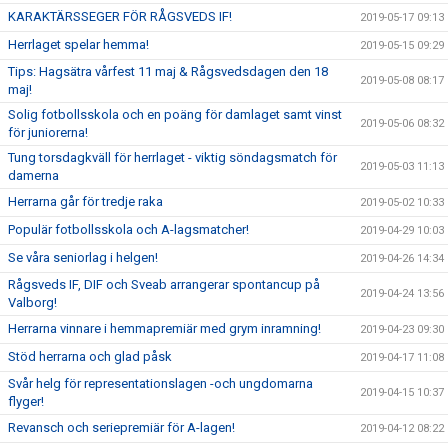
KARAKTÄRSSEGER FÖR RÅGSVEDS IF!
2019-05-17 09:13
Herrlaget spelar hemma!
2019-05-15 09:29
Tips: Hagsätra vårfest 11 maj & Rågsvedsdagen den 18
2019-05-08 08:17
maj!
Solig fotbollsskola och en poäng för damlaget samt vinst
2019-05-06 08:32
för juniorerna!
Tung torsdagkväll för herrlaget - viktig söndagsmatch för
2019-05-03 11:13
damerna
Herrarna går för tredje raka
2019-05-02 10:33
Populär fotbollsskola och A-lagsmatcher!
2019-04-29 10:03
Se våra seniorlag i helgen!
2019-04-26 14:34
Rågsveds IF, DIF och Sveab arrangerar spontancup på
2019-04-24 13:56
Valborg!
Herrarna vinnare i hemmapremiär med grym inramning!
2019-04-23 09:30
Stöd herrarna och glad påsk
2019-04-17 11:08
Svår helg för representationslagen -och ungdomarna
2019-04-15 10:37
flyger!
Revansch och seriepremiär för A-lagen!
2019-04-12 08:22