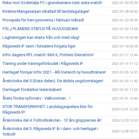
Retur mot Södertälje FC i grundseriens näst sista match!
2021-01-30 09:39
Kristine Mangasaryan inkallad till landslagsläger!
2021-01-28 09:42
Provspela för herr-juniorerna i februari månad!
2021-01-22 09:39
FÖLJ PLANENS STATUS PÅ HUVUDSIDAN!
2021-01-20 15:50
Lagträningen kan starta från och med idag!
2021-01-18 09:48
Rågsveds IF vann i futsalens högsta liga!
2021-01-18 09:20
Inför dagens RFL-match: Möt IL Portiere Stenström!
2021-01-17 12:44
Träning under träningsförbudet i Rågsveds IF
2021-01-14 11:12
Herrlaget förnyar inför 2021 - Alli Darwich ny huvudtränare!
2021-01-05 14:31
Årskrönika del 5 (Sista delen): De äldsta ungdomslagen!
2021-01-02 11:42
Damlaget förstärker ledarstaben!
2021-01-01 17:25
Årets första nyförvärv - Välkommen... !
2021-01-01 16:44
STOR TRANSFERNYHET; Landslagsspelare klar för
2020-12-31 12:25
Rågsveds IF!
Årskrönika del 4: Fotbollsskolan - 12 års gruppernas år!
2020-12-29 10:53
Årskrönika del 3: Rågsveds IF år i dam- och herrlaget i
2020-12-28 10:11
fotboll!