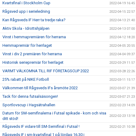
Kvartsfinal i Stockholm Cup
2022-04-19 16:45
Rågsved upp i serieledning
2022-04-15 22:57
Kan Rågsveds IF Herr ta tredje raka?
2022-04-13 21:40
Aktiv Skola - Idrottshjälpen
2022-04-13 07:00
Vinst i hemmapremiären för herrarna
2022-04-12 18:20
Hemmapremiär för herrlaget
2022-04-05 20:55
Vinst i div 2 premiären för herrarna
2022-04-04 09:37
Historisk seriepremiär för herrlaget
2022-03-29 11:57
VARMT VÄLKOMNA TILL RIF FÖRETAGSCUP 2022
2022-03-28 22:26
25% rabatt på NIKE Fotboll
2022-03-11 15:17
Välkommen till Rågsveds IFs årsmöte 2022
2022-03-07 21:39
Tack för denna futsalsäsongen!
2022-03-07 21:23
Sportlovscup i Hagsätrahallen
2022-02-23 14:09
Datum för SM-semifinalerna i Futsal spikade - kom och visa
2022-02-23 13:18
ditt stöd!
Rågsveds IF vidare till SM-Semifinal i Futsal !
2022-02-21 10:38
Rågsveds IF i sm-kvartsfinal 1 på lördag 16.30 i