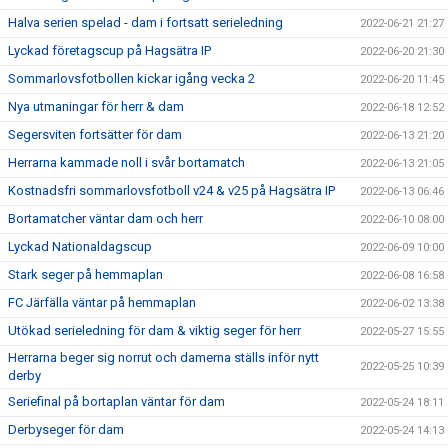
Halva serien spelad - dam i fortsatt serieledning
2022-06-21 21:27
Lyckad företagscup på Hagsätra IP
2022-06-20 21:30
Sommarlovsfotbollen kickar igång vecka 2
2022-06-20 11:45
Nya utmaningar för herr & dam
2022-06-18 12:52
Segersviten fortsätter för dam
2022-06-13 21:20
Herrarna kammade noll i svår bortamatch
2022-06-13 21:05
Kostnadsfri sommarlovsfotboll v24 & v25 på Hagsätra IP
2022-06-13 06:46
Bortamatcher väntar dam och herr
2022-06-10 08:00
Lyckad Nationaldagscup
2022-06-09 10:00
Stark seger på hemmaplan
2022-06-08 16:58
FC Järfälla väntar på hemmaplan
2022-06-02 13:38
Utökad serieledning för dam & viktig seger för herr
2022-05-27 15:55
Herrarna beger sig norrut och damerna ställs inför nytt
2022-05-25 10:39
derby
Seriefinal på bortaplan väntar för dam
2022-05-24 18:11
Derbyseger för dam
2022-05-24 14:13