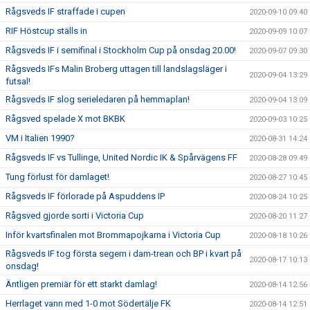
Rågsveds IF straffade i cupen
2020-09-10 09:40
RIF Höstcup ställs in
2020-09-09 10:07
Rågsveds IF i semifinal i Stockholm Cup på onsdag 20.00!
2020-09-07 09:30
Rågsveds IFs Malin Broberg uttagen till landslagsläger i
2020-09-04 13:29
futsal!
Rågsveds IF slog serieledaren på hemmaplan!
2020-09-04 13:09
Rågsved spelade X mot BKBK
2020-09-03 10:25
VM i Italien 1990?
2020-08-31 14:24
Rågsveds IF vs Tullinge, United Nordic IK & Spårvägens FF
2020-08-28 09:49
Tung förlust för damlaget!
2020-08-27 10:45
Rågsveds IF förlorade på Aspuddens IP
2020-08-24 10:25
Rågsved gjorde sorti i Victoria Cup
2020-08-20 11:27
Inför kvartsfinalen mot Brommapojkarna i Victoria Cup
2020-08-18 10:26
Rågsveds IF tog första segern i dam-trean och BP i kvart på
2020-08-17 10:13
onsdag!
Äntligen premiär för ett starkt damlag!
2020-08-14 12:56
Herrlaget vann med 1-0 mot Södertälje FK
2020-08-14 12:51