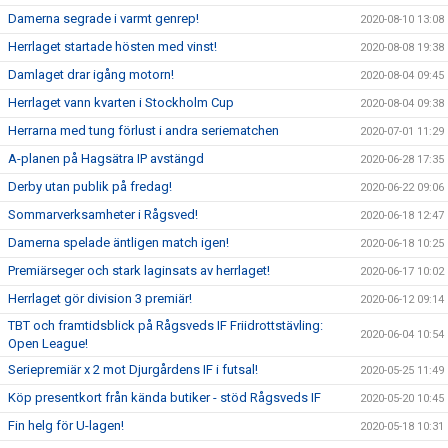
Damerna segrade i varmt genrep!
2020-08-10 13:08
Herrlaget startade hösten med vinst!
2020-08-08 19:38
Damlaget drar igång motorn!
2020-08-04 09:45
Herrlaget vann kvarten i Stockholm Cup
2020-08-04 09:38
Herrarna med tung förlust i andra seriematchen
2020-07-01 11:29
A-planen på Hagsätra IP avstängd
2020-06-28 17:35
Derby utan publik på fredag!
2020-06-22 09:06
Sommarverksamheter i Rågsved!
2020-06-18 12:47
Damerna spelade äntligen match igen!
2020-06-18 10:25
Premiärseger och stark laginsats av herrlaget!
2020-06-17 10:02
Herrlaget gör division 3 premiär!
2020-06-12 09:14
TBT och framtidsblick på Rågsveds IF Friidrottstävling:
2020-06-04 10:54
Open League!
Seriepremiär x 2 mot Djurgårdens IF i futsal!
2020-05-25 11:49
Köp presentkort från kända butiker - stöd Rågsveds IF
2020-05-20 10:45
Fin helg för U-lagen!
2020-05-18 10:31