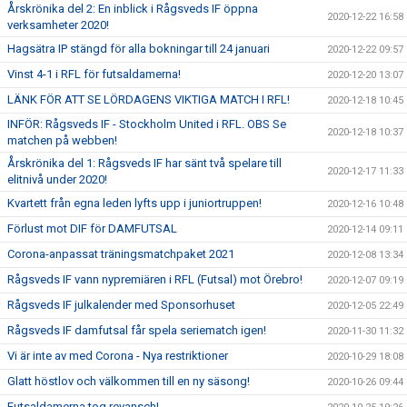
Årskrönika del 2: En inblick i Rågsveds IF öppna
2020-12-22 16:58
verksamheter 2020!
Hagsätra IP stängd för alla bokningar till 24 januari
2020-12-22 09:57
Vinst 4-1 i RFL för futsaldamerna!
2020-12-20 13:07
LÄNK FÖR ATT SE LÖRDAGENS VIKTIGA MATCH I RFL!
2020-12-18 10:45
INFÖR: Rågsveds IF - Stockholm United i RFL. OBS Se
2020-12-18 10:37
matchen på webben!
Årskrönika del 1: Rågsveds IF har sänt två spelare till
2020-12-17 11:33
elitnivå under 2020!
Kvartett från egna leden lyfts upp i juniortruppen!
2020-12-16 10:48
Förlust mot DIF för DAMFUTSAL
2020-12-14 09:11
Corona-anpassat träningsmatchpaket 2021
2020-12-08 13:34
Rågsveds IF vann nypremiären i RFL (Futsal) mot Örebro!
2020-12-07 09:19
Rågsveds IF julkalender med Sponsorhuset
2020-12-05 22:49
Rågsveds IF damfutsal får spela seriematch igen!
2020-11-30 11:32
Vi är inte av med Corona - Nya restriktioner
2020-10-29 18:08
Glatt höstlov och välkommen till en ny säsong!
2020-10-26 09:44
Futsaldamerna tog revansch!