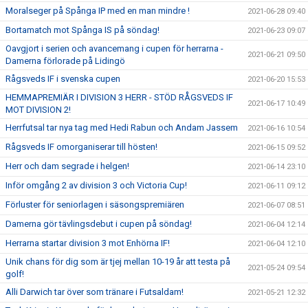
Moralseger på Spånga IP med en man mindre !
2021-06-28 09:40
Bortamatch mot Spånga IS på söndag!
2021-06-23 09:07
Oavgjort i serien och avancemang i cupen för herrarna -
2021-06-21 09:50
Damerna förlorade på Lidingö
Rågsveds IF i svenska cupen
2021-06-20 15:53
HEMMAPREMIÄR I DIVISION 3 HERR - STÖD RÅGSVEDS IF
2021-06-17 10:49
MOT DIVISION 2!
Herrfutsal tar nya tag med Hedi Rabun och Andam Jassem
2021-06-16 10:54
Rågsveds IF omorganiserar till hösten!
2021-06-15 09:52
Herr och dam segrade i helgen!
2021-06-14 23:10
Inför omgång 2 av division 3 och Victoria Cup!
2021-06-11 09:12
Förluster för seniorlagen i säsongspremiären
2021-06-07 08:51
Damerna gör tävlingsdebut i cupen på söndag!
2021-06-04 12:14
Herrarna startar division 3 mot Enhörna IF!
2021-06-04 12:10
Unik chans för dig som är tjej mellan 10-19 år att testa på
2021-05-24 09:54
golf!
Alli Darwich tar över som tränare i Futsaldam!
2021-05-21 12:32