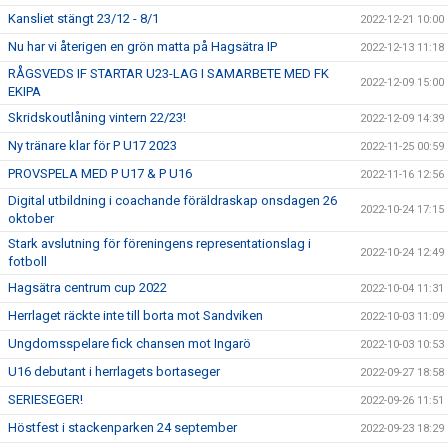
Kansliet stängt 23/12 - 8/1
2022-12-21 10:00
Nu har vi återigen en grön matta på Hagsätra IP
2022-12-13 11:18
RÅGSVEDS IF STARTAR U23-LAG I SAMARBETE MED FK
2022-12-09 15:00
EKIPA
Skridskoutlåning vintern 22/23!
2022-12-09 14:39
Ny tränare klar för P U17 2023
2022-11-25 00:59
PROVSPELA MED P U17 & P U16
2022-11-16 12:56
Digital utbildning i coachande föräldraskap onsdagen 26
2022-10-24 17:15
oktober
Stark avslutning för föreningens representationslag i
2022-10-24 12:49
fotboll
Hagsätra centrum cup 2022
2022-10-04 11:31
Herrlaget räckte inte till borta mot Sandviken
2022-10-03 11:09
Ungdomsspelare fick chansen mot Ingarö
2022-10-03 10:53
U16 debutant i herrlagets bortaseger
2022-09-27 18:58
SERIESEGER!
2022-09-26 11:51
Höstfest i stackenparken 24 september
2022-09-23 18:29