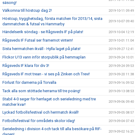
säsong!
Välkomna till höstcup dag 2!
2019-10-11 09:49
Höstcup, trygghetsdag, första matchen för 2013/14, sista
2019-10-07 09:40
dammatchen & futsal vs Hammarby
Händelserik söndag - se Rågsveds IF på plats!
2019-10-04 12:19
Rågsveds IF Futsal ser framemot vintern!
2019-10-01 11:04
Sista herrmatchen ikväll - Hylla laget på plats!
2019-09-27 12:41
Flickor U13 vann inför storpublik på hemmaplan
2019-09-24 10:01
Rågsveds IF klara för div 3!
2019-09-24 09:53
Rågsveds IF mot trean - vi ses på Zinken och Trevi!
2019-09-20 11:38
Förlust för damerna på Torvalla
2019-09-16 09:52
Tack alla som stöttade herrarna till tre poäng!
2019-09-13 08:53
Stabil 4-0 seger för herrlaget och serieledning med tre
2019-09-06 09:40
matcher kvar!
Lyckad fotbollsfestival och herrmatch ikväll!
2019-09-05 08:57
Fotbollsfestival för områdets skolor idag!
2019-09-04 07:43
Serieledning i division 4 och tack till alla besökare på RIF-
2019-09-02 16:21
dagen!