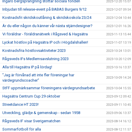
Ingarö bergsprängning stöttar sociala fonden
2023-12-20 15:07
Inbjudan till release-event på BABAS Burgers 9/12
2023-12-07 09:54
Kostnadsfri skridskoutlåning & skridskoskola 23/24
2023-12-04 10:44
Är du eller någon du känner vår nästa stjärndesigner?
2023-12-01 16:26
Vi föräldrar - föräldranätverk i Rågsved & Hagsätra
2023-11-13 15:44
Lyckat höstlov på Hagsätra IP och i Högdalshallen!
2023-11-07 13:19
Kostnadsfria höstlovsaktiviteter 2023
2023-10-24 13:01
Rågsveds IFs Medlemsavslutning 2023
2023-10-20 12:09
Alla till Hagsätra IP på lördag!
2023-10-16 13:37
”Jag är förvånad att inte fler föreningar har
2023-10-09 14:24
värdegrundscoacher”
StFF uppmärksammar föreningens värdegrundsarbete
2023-10-04 15:55
Hagsätra Centrum Cup 29 oktober
2023-09-12 09:42
Streetdance HT 2023!
2023-09-11 10:45
Utveckling, glädje & gemenskap - sedan 1958
2023-09-06 13:37
Rågsveds IF visar Sverigematchen
2023-08-14 16:12
Sommarfotboll för alla
2023-08-12 11:57