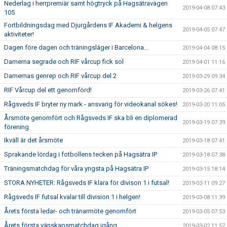
Nederlag i herrpremiär samt högtryck på Hagsätravägen
2019-04-08 07:43
105
Fortbildningsdag med Djurgårdens IF Akademi & helgens
2019-04-05 07:47
aktiviteter!
Dagen före dagen och träningsläger i Barcelona...
2019-04-04 08:15
Damerna segrade och RIF vårcup fick sol
2019-04-01 11:16
Damernas genrep och RIF vårcup del 2
2019-03-29 09:34
RIF Vårcup del ett genomförd!
2019-03-26 07:41
Rågsveds IF bryter ny mark - ansvarig för videokanal sökes!
2019-03-20 11:05
Årsmöte genomfört och Rågsveds IF ska bli en diplomerad
2019-03-19 07:39
förening
Ikväll är det årsmöte
2019-03-18 07:41
Sprakande lördag i fotbollens tecken på Hagsätra IP
2019-03-18 07:38
Träningsmatchdag för våra yngsta på Hagsätra IP
2019-03-15 18:14
STORA NYHETER: Rågsveds IF klara för divison 1 i futsal!
2019-03-11 09:27
Rågsveds IF futsal kvalar till division 1 i helgen!
2019-03-08 11:39
Årets första ledar- och tränarmöte genomfört
2019-03-05 07:53
Årets första vänskapsmatchdag igång
2019-03-02 11:57