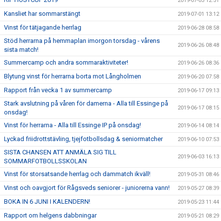
2019-07-03 12:51
Kansliet har sommarstängt
2019-07-01 13:12
Vinst för tätjagande herrlag
2019-06-28 08:58
Stöd herrarna på hemmaplan imorgon torsdag - vårens
2019-06-26 08:48
sista match!
Summercamp och andra sommaraktiviteter!
2019-06-26 08:36
Blytung vinst för herrarna borta mot Långholmen
2019-06-20 07:58
Rapport från vecka 1 av summercamp
2019-06-17 09:13
Stark avslutning på våren för damerna - Alla till Essinge på
2019-06-17 08:15
onsdag!
Vinst för herrarna - Alla till Essinge IP på onsdag!
2019-06-14 08:14
Lyckad friidrottstävling, tjejfotbollsdag & seniormatcher
2019-06-10 07:53
SISTA CHANSEN ATT ANMÄLA SIG TILL
2019-06-03 16:13
SOMMARFOTBOLLSSKOLAN
Vinst för storsatsande herrlag och dammatch ikväll!
2019-05-31 08:46
Vinst och oavgjort för Rågsveds seniorer - juniorerna vann!
2019-05-27 08:39
BOKA IN 6 JUNI I KALENDERN!
2019-05-23 11:44
Rapport om helgens dabbningar
2019-05-21 08:29