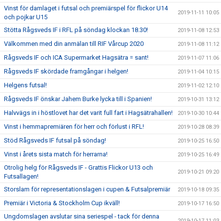
Vinst för damlaget i futsal och premiärspel för flickor U14
2019-11-11 10:05
och pojkar U15
Stötta Rågsveds IF i RFL på söndag klockan 18.30!
2019-11-08 12:53
Välkommen med din anmälan till RIF Vårcup 2020
2019-11-08 11:12
Rågsveds IF och ICA Supermarket Hagsätra = sant!
2019-11-07 11:06
Rågsveds IF skördade framgångar i helgen!
2019-11-04 10:15
Helgens futsal!
2019-11-02 12:10
Rågsveds IF önskar Jahem Burke lycka till i Spanien!
2019-10-31 13:12
Halvvägs in i höstlovet har det varit full fart i Hagsätrahallen!
2019-10-30 10:44
Vinst i hemmapremiären för herr och förlust i RFL!
2019-10-28 08:39
Stöd Rågsveds IF futsal på söndag!
2019-10-25 16:50
Vinst i årets sista match för herrarna!
2019-10-25 16:49
Otrolig helg för Rågsveds IF - Grattis Flickor U13 och
2019-10-21 09:20
Futsallagen!
Storslam för representationslagen i cupen & Futsalpremiär
2019-10-18 09:35
Premiär i Victoria & Stockholm Cup ikväll!
2019-10-17 16:50
Ungdomslagen avslutar sina seriespel - tack för denna
2019-10-17 11:03