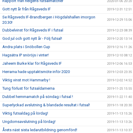
Rapport från helgens futsalmatcher
2020-01-06 20:20
Gott nytt år från Rågsveds IF
2019-12-31 12:51
Se Rågsveds IF-Brandbergen i Högdalshallen imorgon
2019-12-29 15:06
20.30!
Dubbelvinst för Rågsveds IF i futsal
2019-12-23 08:39
God jul och gott nytt år - Följ futsal!
2019-12-20 13:14
Andra plats i Snöbollen Cup
2019-12-16 11:26
Hagsätra IP snöröjs i vinter!
2019-12-10 08:12
Jaheem Burke klar för Rågsveds IF
2019-12-06 16:53
Herrarna hade upptaktsmöte inför 2020
2019-12-03 23:35
Viktig vinst mot Hammarby !
2019-12-02 14:52
Tung förlust för futsaldamerna
2019-11-25 15:55
Dubbel hemmamatch på söndag i futsal !
2019-11-22 11:40
Superlyckad avslutning & blandade resultat i futsal!
2019-11-18 20:30
Viktig futsaldag på lördag!
2019-11-13 15:26
Ungdomsavslutning på lördag!
2019-11-13 13:26
Årets näst sista ledarutbildning genomförd!
2019-11-13 10:37