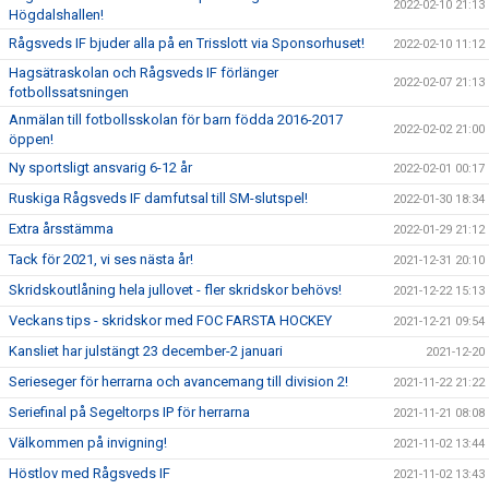
2022-02-10 21:13
Högdalshallen!
Rågsveds IF bjuder alla på en Trisslott via Sponsorhuset!
2022-02-10 11:12
Hagsätraskolan och Rågsveds IF förlänger
2022-02-07 21:13
fotbollssatsningen
Anmälan till fotbollsskolan för barn födda 2016-2017
2022-02-02 21:00
öppen!
Ny sportsligt ansvarig 6-12 år
2022-02-01 00:17
Ruskiga Rågsveds IF damfutsal till SM-slutspel!
2022-01-30 18:34
Extra årsstämma
2022-01-29 21:12
Tack för 2021, vi ses nästa år!
2021-12-31 20:10
Skridskoutlåning hela jullovet - fler skridskor behövs!
2021-12-22 15:13
Veckans tips - skridskor med FOC FARSTA HOCKEY
2021-12-21 09:54
Kansliet har julstängt 23 december-2 januari
2021-12-20
Serieseger för herrarna och avancemang till division 2!
2021-11-22 21:22
Seriefinal på Segeltorps IP för herrarna
2021-11-21 08:08
Välkommen på invigning!
2021-11-02 13:44
Höstlov med Rågsveds IF
2021-11-02 13:43