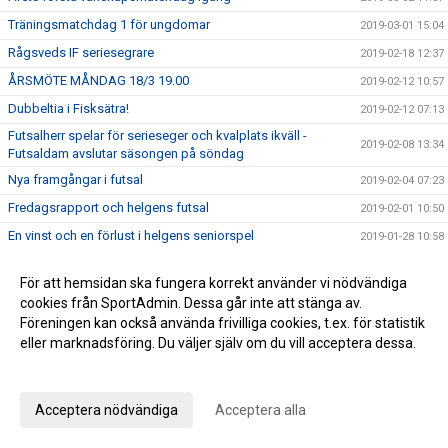
Träningsmatchdag 1 för ungdomar
2019-03-01 15:04
Rågsveds IF seriesegrare
2019-02-18 12:37
ÅRSMÖTE MÅNDAG 18/3 19.00
2019-02-12 10:57
Dubbeltia i Fisksätra!
2019-02-12 07:13
Futsalherr spelar för serieseger och kvalplats ikväll -
2019-02-08 13:34
Futsaldam avslutar säsongen på söndag
Nya framgångar i futsal
2019-02-04 07:23
Fredagsrapport och helgens futsal
2019-02-01 10:50
En vinst och en förlust i helgens seniorspel
2019-01-28 10:58
Helgens matcher
2019-01-25 10:45
För att hemsidan ska fungera korrekt använder vi nödvändiga
Rågsveds IF VÅRCUP 2019
2019-01-22 09:23
cookies från SportAdmin. Dessa går inte att stänga av.
Helgens dubbel i futsal!
2019-01-20 20:47
Föreningen kan också använda frivilliga cookies, t.ex. för statistik
eller marknadsföring. Du väljer själv om du vill acceptera dessa.
Helgens matcher
2019-01-18 20:19
Anpassa dina val
Läsning om vår rörelseprofil samt info om helgen
2019-01-11 12:21
Vinst i seriefinal för herrfutsal och rapport från jullovet
2019-01-07 08:54
Acceptera nödvändiga
Acceptera alla
2019 smyger igång
2019-01-06 10:09