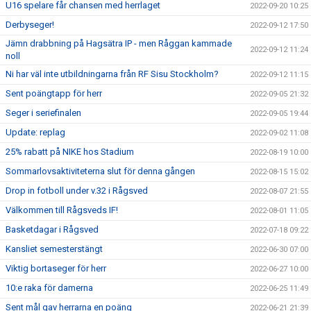
U16 spelare får chansen med herrlaget
2022-09-20 10:25
Derbyseger!
2022-09-12 17:50
Jämn drabbning på Hagsätra IP - men Råggan kammade
2022-09-12 11:24
noll
Ni har väl inte utbildningarna från RF Sisu Stockholm?
2022-09-12 11:15
Sent poängtapp för herr
2022-09-05 21:32
Seger i seriefinalen
2022-09-05 19:44
Update: replag
2022-09-02 11:08
25% rabatt på NIKE hos Stadium
2022-08-19 10:00
Sommarlovsaktiviteterna slut för denna gången
2022-08-15 15:02
Drop in fotboll under v.32 i Rågsved
2022-08-07 21:55
Välkommen till Rågsveds IF!
2022-08-01 11:05
Basketdagar i Rågsved
2022-07-18 09:22
Kansliet semesterstängt
2022-06-30 07:00
Viktig bortaseger för herr
2022-06-27 10:00
10:e raka för damerna
2022-06-25 11:49
Sent mål gav herrarna en poäng
2022-06-21 21:39