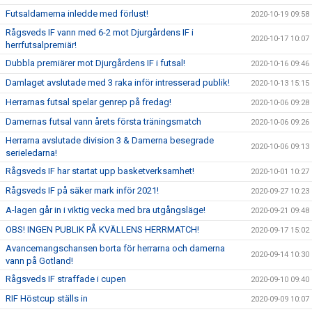
Futsaldamerna inledde med förlust!
2020-10-19 09:58
Rågsveds IF vann med 6-2 mot Djurgårdens IF i
2020-10-17 10:07
herrfutsalpremiär!
Dubbla premiärer mot Djurgårdens IF i futsal!
2020-10-16 09:46
Damlaget avslutade med 3 raka inför intresserad publik!
2020-10-13 15:15
Herrarnas futsal spelar genrep på fredag!
2020-10-06 09:28
Damernas futsal vann årets första träningsmatch
2020-10-06 09:26
Herrarna avslutade division 3 & Damerna besegrade
2020-10-06 09:13
serieledarna!
Rågsveds IF har startat upp basketverksamhet!
2020-10-01 10:27
Rågsveds IF på säker mark inför 2021!
2020-09-27 10:23
A-lagen går in i viktig vecka med bra utgångsläge!
2020-09-21 09:48
OBS! INGEN PUBLIK PÅ KVÄLLENS HERRMATCH!
2020-09-17 15:02
Avancemangschansen borta för herrarna och damerna
2020-09-14 10:30
vann på Gotland!
Rågsveds IF straffade i cupen
2020-09-10 09:40
RIF Höstcup ställs in
2020-09-09 10:07