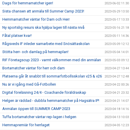
Dags för hemmamatcher igen!
2023-06-02 11:30
Sista chansen att anmäla till Summer Camp 2023!
2023-05-29 13:50
Hemmamatcher väntar för Dam och Herr
2023-05-17 13:33
Ny sportslig resurs ska hjälpa lagen till nästa nivå
2023-05-16 21:18
Fåtal platser kvar!
2023-05-11 14:36
Rågsveds IF inleder samarbete med Snösättaskolan
2023-05-09 12:12
Stötta herr- och damlag på hemmaplan!
2023-05-04 14:01
RIF Företagscup 2023 - varmt välkommen med din anmälan
2023-05-03 09:12
Bortamatcher väntar för herr och dam
2023-04-27 13:44
Platserna går åt snabbt till sommarfotbollsskolan v25 & v26
2023-04-27 12:48
Nu är vi igång med Gå-Fotbollen
2023-04-22 00:26
Digital föreläsning 24/4 - Coachande föräldraskap
2023-04-21 23:32
Helgen är räddad - dubbla hemmamatcher på Hagsätra IP!
2023-04-21 14:07
Anmälan öppen till SUMMER CAMP 2023
2023-04-18 14:16
Tuffa bortamatcher väntar rep-lagen i helgen
2023-04-13 10:03
Hemmapremiär för herrlaget
2023-04-05 12:23