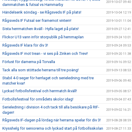
2019-10-07 09:40
dammatchen & futsal vs Hammarby
Händelserik söndag - se Rågsveds IF på plats!
2019-10-04 12:19
Rågsveds IF Futsal ser framemot vintern!
2019-10-01 11:04
Sista herrmatchen ikväll - Hylla laget på plats!
2019-09-27 12:41
Flickor U13 vann inför storpublik på hemmaplan
2019-09-24 10:01
Rågsveds IF klara för div 3!
2019-09-24 09:53
Rågsveds IF mot trean - vi ses på Zinken och Trevi!
2019-09-20 11:38
Förlust för damerna på Torvalla
2019-09-16 09:52
Tack alla som stöttade herrarna till tre poäng!
2019-09-13 08:53
Stabil 4-0 seger för herrlaget och serieledning med tre
2019-09-06 09:40
matcher kvar!
Lyckad fotbollsfestival och herrmatch ikväll!
2019-09-05 08:57
Fotbollsfestival för områdets skolor idag!
2019-09-04 07:43
Serieledning i division 4 och tack till alla besökare på RIF-
2019-09-02 16:21
dagen!
Rågsveds IF-dagen på lördag när herrarna spelar för div 3!
2019-08-28 08:59
Krysshelg för seniorerna och lyckad start på fotbollsskolan
2019-08-27 11:33