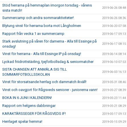
Stöd herrarna på hemmaplan imorgon torsdag - vårens
2019-06-26 08:48
sista match!
Summercamp och andra sommaraktiviteter!
2019-06-26 08:36
Blytung vinst för herrarna borta mot Långholmen
2019-06-20 07:58
Rapport från vecka 1 av summercamp
2019-06-17 09:13
Stark avslutning på våren för damerna - Alla till Essinge på
2019-06-17 08:15
onsdag!
Vinst för herrarna - Alla till Essinge IP på onsdag!
2019-06-14 08:14
Lyckad friidrottstävling, tjejfotbollsdag & seniormatcher
2019-06-10 07:53
SISTA CHANSEN ATT ANMÄLA SIG TILL
2019-06-03 16:13
SOMMARFOTBOLLSSKOLAN
Vinst för storsatsande herrlag och dammatch ikväll!
2019-05-31 08:46
Vinst och oavgjort för Rågsveds seniorer - juniorerna vann!
2019-05-27 08:39
BOKA IN 6 JUNI I KALENDERN!
2019-05-23 11:44
Rapport om helgens dabbningar
2019-05-21 08:29
KARAKTÄRSSEGER FÖR RÅGSVEDS IF!
2019-05-17 09:13
Herrlaget spelar hemma!
2019-05-15 09:29