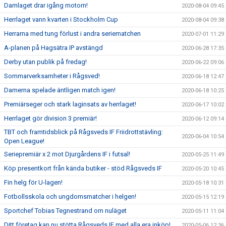
Damlaget drar igång motorn!
2020-08-04 09:45
Herrlaget vann kvarten i Stockholm Cup
2020-08-04 09:38
Herrarna med tung förlust i andra seriematchen
2020-07-01 11:29
A-planen på Hagsätra IP avstängd
2020-06-28 17:35
Derby utan publik på fredag!
2020-06-22 09:06
Sommarverksamheter i Rågsved!
2020-06-18 12:47
Damerna spelade äntligen match igen!
2020-06-18 10:25
Premiärseger och stark laginsats av herrlaget!
2020-06-17 10:02
Herrlaget gör division 3 premiär!
2020-06-12 09:14
TBT och framtidsblick på Rågsveds IF Friidrottstävling:
2020-06-04 10:54
Open League!
Seriepremiär x 2 mot Djurgårdens IF i futsal!
2020-05-25 11:49
Köp presentkort från kända butiker - stöd Rågsveds IF
2020-05-20 10:45
Fin helg för U-lagen!
2020-05-18 10:31
Fotbollsskola och ungdomsmatcher i helgen!
2020-05-15 12:19
Sportchef Tobias Tegnestrand om nuläget
2020-05-11 11:04
Ditt företag kan nu stötta Rågsveds IF med alla era inköp!
2020-05-06 12:36