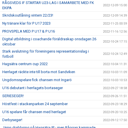
RÅGSVEDS IF STARTAR U23-LAG I SAMARBETE MED FK
2022-12-09 15:00
EKIPA
Skridskoutlåning vintern 22/23!
2022-12-09 14:39
Ny tränare klar för P U17 2023
2022-11-25 00:59
PROVSPELA MED P U17 & P U16
2022-11-16 12:56
Digital utbildning i coachande föräldraskap onsdagen 26
2022-10-24 17:15
oktober
Stark avslutning för föreningens representationslag i
2022-10-24 12:49
fotboll
Hagsätra centrum cup 2022
2022-10-04 11:31
Herrlaget räckte inte till borta mot Sandviken
2022-10-03 11:09
Ungdomsspelare fick chansen mot Ingarö
2022-10-03 10:53
U16 debutant i herrlagets bortaseger
2022-09-27 18:58
SERIESEGER!
2022-09-26 11:51
Höstfest i stackenparken 24 september
2022-09-23 18:29
U16 spelare får chansen med herrlaget
2022-09-20 10:25
Derbyseger!
2022-09-12 17:50
Jämn drabbning på Hagsätra IP - men Råggan kammade