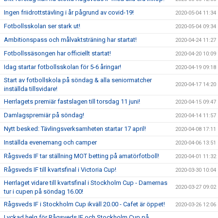
Ingen friidrottstävling i år pågrund av covid-19!
2020-05-04 11:34
Fotbollsskolan ser stark ut!
2020-05-04 09:34
Ambitionspass och målvaktsträning har startat!
2020-04-24 11:27
Fotbollssäsongen har officiellt startat!
2020-04-20 10:09
Idag startar fotbollsskolan för 5-6 åringar!
2020-04-19 09:18
Start av fotbollskola på söndag & alla seniormatcher
2020-04-17 14:20
inställda tillsvidare!
Herrlagets premiär fastslagen till torsdag 11 juni!
2020-04-15 09:47
Damlagspremiär på söndag!
2020-04-14 11:57
Nytt besked: Tävlingsverksamheten startar 17 april!
2020-04-08 17:11
Inställda evenemang och camper
2020-04-06 13:51
Rågsveds IF tar ställning MOT betting på amatörfotboll!
2020-04-01 11:32
Rågsveds IF till kvartsfinal i Victoria Cup!
2020-03-30 10:04
Herrlaget vidare till kvartsfinal i Stockholm Cup - Damernas
2020-03-27 09:02
tur i cupen på söndag 16.00!
Rågsveds IF i Stockholm Cup ikväll 20.00 - Cafet är öppet!
2020-03-26 12:06
Lyckad helg för Rågsveds IF och Stockholm Cup på