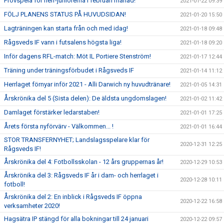
Provspela för herr-juniorerna i februari månad!
2021-01-22 09:39
FÖLJ PLANENS STATUS PÅ HUVUDSIDAN!
2021-01-20 15:50
Lagträningen kan starta från och med idag!
2021-01-18 09:48
Rågsveds IF vann i futsalens högsta liga!
2021-01-18 09:20
Inför dagens RFL-match: Möt IL Portiere Stenström!
2021-01-17 12:44
Träning under träningsförbudet i Rågsveds IF
2021-01-14 11:12
Herrlaget förnyar inför 2021 - Alli Darwich ny huvudtränare!
2021-01-05 14:31
Årskrönika del 5 (Sista delen): De äldsta ungdomslagen!
2021-01-02 11:42
Damlaget förstärker ledarstaben!
2021-01-01 17:25
Årets första nyförvärv - Välkommen... !
2021-01-01 16:44
STOR TRANSFERNYHET; Landslagsspelare klar för
2020-12-31 12:25
Rågsveds IF!
Årskrönika del 4: Fotbollsskolan - 12 års gruppernas år!
2020-12-29 10:53
Årskrönika del 3: Rågsveds IF år i dam- och herrlaget i
2020-12-28 10:11
fotboll!
Årskrönika del 2: En inblick i Rågsveds IF öppna
2020-12-22 16:58
verksamheter 2020!
Hagsätra IP stängd för alla bokningar till 24 januari
2020-12-22 09:57