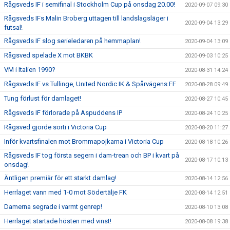
Rågsveds IF i semifinal i Stockholm Cup på onsdag 20.00!
2020-09-07 09:30
Rågsveds IFs Malin Broberg uttagen till landslagsläger i
2020-09-04 13:29
futsal!
Rågsveds IF slog serieledaren på hemmaplan!
2020-09-04 13:09
Rågsved spelade X mot BKBK
2020-09-03 10:25
VM i Italien 1990?
2020-08-31 14:24
Rågsveds IF vs Tullinge, United Nordic IK & Spårvägens FF
2020-08-28 09:49
Tung förlust för damlaget!
2020-08-27 10:45
Rågsveds IF förlorade på Aspuddens IP
2020-08-24 10:25
Rågsved gjorde sorti i Victoria Cup
2020-08-20 11:27
Inför kvartsfinalen mot Brommapojkarna i Victoria Cup
2020-08-18 10:26
Rågsveds IF tog första segern i dam-trean och BP i kvart på
2020-08-17 10:13
onsdag!
Äntligen premiär för ett starkt damlag!
2020-08-14 12:56
Herrlaget vann med 1-0 mot Södertälje FK
2020-08-14 12:51
Damerna segrade i varmt genrep!
2020-08-10 13:08
Herrlaget startade hösten med vinst!
2020-08-08 19:38