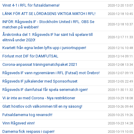
Vinst 4-1 i RFL för futsaldamerna!
2020-12-20 13:07
LÄNK FÖR ATT SE LÖRDAGENS VIKTIGA MATCH I RFL!
2020-12-18 10:45
INFÖR: Rågsveds IF - Stockholm United i RFL. OBS Se
2020-12-18 10:37
matchen på webben!
Årskrönika del 1: Rågsveds IF har sänt två spelare till
2020-12-17 11:33
elitnivå under 2020!
Kvartett från egna leden lyfts upp i juniortruppen!
2020-12-16 10:48
Förlust mot DIF för DAMFUTSAL
2020-12-14 09:11
Corona-anpassat träningsmatchpaket 2021
2020-12-08 13:34
Rågsveds IF vann nypremiären i RFL (Futsal) mot Örebro!
2020-12-07 09:19
Rågsveds IF julkalender med Sponsorhuset
2020-12-05 22:49
Rågsveds IF damfutsal får spela seriematch igen!
2020-11-30 11:32
Vi är inte av med Corona - Nya restriktioner
2020-10-29 18:08
Glatt höstlov och välkommen till en ny säsong!
2020-10-26 09:44
Futsaldamerna tog revansch!
2020-10-25 19:26
Vinn Rågsved vinn!
2020-10-23 14:28
Damerna fick respass i cupen!
2020-10-19 10:05