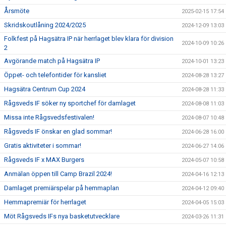
Årsmöte
2025-02-15 17:54
Skridskoutlåning 2024/2025
2024-12-09 13:03
Folkfest på Hagsätra IP när herrlaget blev klara för division
2024-10-09 10:26
2
Avgörande match på Hagsätra IP
2024-10-01 13:23
Öppet- och telefontider för kansliet
2024-08-28 13:27
Hagsätra Centrum Cup 2024
2024-08-28 11:33
Rågsveds IF söker ny sportchef för damlaget
2024-08-08 11:03
Missa inte Rågsvedsfestivalen!
2024-08-07 10:48
Rågsveds IF önskar en glad sommar!
2024-06-28 16:00
Gratis aktiviteter i sommar!
2024-06-27 14:06
Rågsveds IF x MAX Burgers
2024-05-07 10:58
Anmälan öppen till Camp Brazil 2024!
2024-04-16 12:13
Damlaget premiärspelar på hemmaplan
2024-04-12 09:40
Hemmapremiär för herrlaget
2024-04-05 15:03
Möt Rågsveds IFs nya basketutvecklare
2024-03-26 11:31