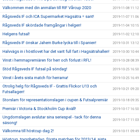
Välkommen med din anmälan till RIF Vårcup 2020
2019-11-08 11:12
Rågsveds IF och ICA Supermarket Hagsätra = sant!
2019-11-07 11:06
Rågsveds IF skördade framgångar i helgen!
2019-11-04 10:15
Helgens futsal!
2019-11-02 12:10
Rågsveds IF önskar Jahem Burke lycka till i Spanien!
2019-10-31 13:12
Halvvägs in i höstlovet har det varit full fart i Hagsätrahallen!
2019-10-30 10:44
Vinst i hemmapremiären för herr och förlust i RFL!
2019-10-28 08:39
Stöd Rågsveds IF futsal på söndag!
2019-10-25 16:50
Vinst i årets sista match för herrarna!
2019-10-25 16:49
Otrolig helg för Rågsveds IF - Grattis Flickor U13 och
2019-10-21 09:20
Futsallagen!
Storslam för representationslagen i cupen & Futsalpremiär
2019-10-18 09:35
Premiär i Victoria & Stockholm Cup ikväll!
2019-10-17 16:50
Ungdomslagen avslutar sina seriespel - tack för denna
2019-10-17 11:03
säsong!
Välkomna till höstcup dag 2!
2019-10-11 09:49
Höstcup, trygghetsdag, första matchen för 2013/14, sista