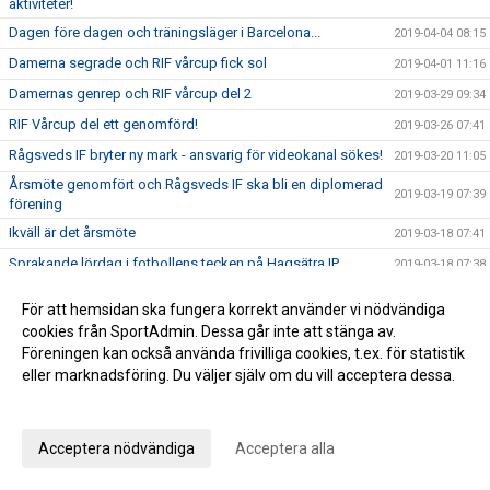
aktiviteter!
Dagen före dagen och träningsläger i Barcelona...
2019-04-04 08:15
Damerna segrade och RIF vårcup fick sol
2019-04-01 11:16
Damernas genrep och RIF vårcup del 2
2019-03-29 09:34
RIF Vårcup del ett genomförd!
2019-03-26 07:41
Rågsveds IF bryter ny mark - ansvarig för videokanal sökes!
2019-03-20 11:05
Årsmöte genomfört och Rågsveds IF ska bli en diplomerad
2019-03-19 07:39
förening
Ikväll är det årsmöte
2019-03-18 07:41
Sprakande lördag i fotbollens tecken på Hagsätra IP
2019-03-18 07:38
Träningsmatchdag för våra yngsta på Hagsätra IP
2019-03-15 18:14
För att hemsidan ska fungera korrekt använder vi nödvändiga
STORA NYHETER: Rågsveds IF klara för divison 1 i futsal!
2019-03-11 09:27
cookies från SportAdmin. Dessa går inte att stänga av.
Föreningen kan också använda frivilliga cookies, t.ex. för statistik
Rågsveds IF futsal kvalar till division 1 i helgen!
2019-03-08 11:39
eller marknadsföring. Du väljer själv om du vill acceptera dessa.
Årets första ledar- och tränarmöte genomfört
2019-03-05 07:53
Anpassa dina val
Årets första vänskapsmatchdag igång
2019-03-02 11:57
Träningsmatchdag 1 för ungdomar
Acceptera nödvändiga
Acceptera alla
2019-03-01 15:04
Rågsveds IF seriesegrare
2019-02-18 12:37