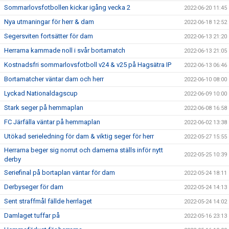
Sommarlovsfotbollen kickar igång vecka 2
2022-06-20 11:45
Nya utmaningar för herr & dam
2022-06-18 12:52
Segersviten fortsätter för dam
2022-06-13 21:20
Herrarna kammade noll i svår bortamatch
2022-06-13 21:05
Kostnadsfri sommarlovsfotboll v24 & v25 på Hagsätra IP
2022-06-13 06:46
Bortamatcher väntar dam och herr
2022-06-10 08:00
Lyckad Nationaldagscup
2022-06-09 10:00
Stark seger på hemmaplan
2022-06-08 16:58
FC Järfälla väntar på hemmaplan
2022-06-02 13:38
Utökad serieledning för dam & viktig seger för herr
2022-05-27 15:55
Herrarna beger sig norrut och damerna ställs inför nytt
2022-05-25 10:39
derby
Seriefinal på bortaplan väntar för dam
2022-05-24 18:11
Derbyseger för dam
2022-05-24 14:13
Sent straffmål fällde herrlaget
2022-05-24 14:02
Damlaget tuffar på
2022-05-16 23:13