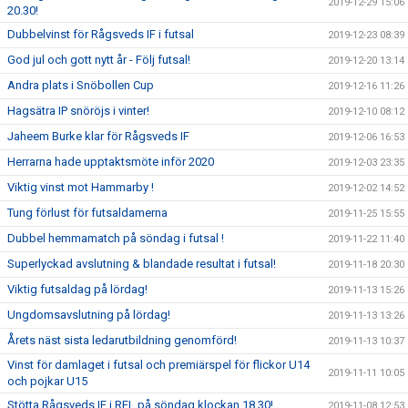
2019-12-29 15:06
20.30!
Dubbelvinst för Rågsveds IF i futsal
2019-12-23 08:39
God jul och gott nytt år - Följ futsal!
2019-12-20 13:14
Andra plats i Snöbollen Cup
2019-12-16 11:26
Hagsätra IP snöröjs i vinter!
2019-12-10 08:12
Jaheem Burke klar för Rågsveds IF
2019-12-06 16:53
Herrarna hade upptaktsmöte inför 2020
2019-12-03 23:35
Viktig vinst mot Hammarby !
2019-12-02 14:52
Tung förlust för futsaldamerna
2019-11-25 15:55
Dubbel hemmamatch på söndag i futsal !
2019-11-22 11:40
Superlyckad avslutning & blandade resultat i futsal!
2019-11-18 20:30
Viktig futsaldag på lördag!
2019-11-13 15:26
Ungdomsavslutning på lördag!
2019-11-13 13:26
Årets näst sista ledarutbildning genomförd!
2019-11-13 10:37
Vinst för damlaget i futsal och premiärspel för flickor U14
2019-11-11 10:05
och pojkar U15
Stötta Rågsveds IF i RFL på söndag klockan 18.30!
2019-11-08 12:53