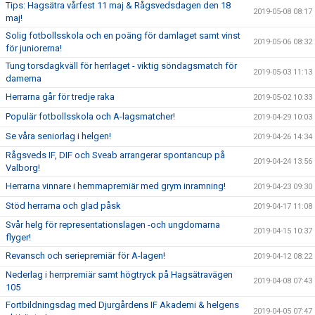
Tips: Hagsätra vårfest 11 maj & Rågsvedsdagen den 18
2019-05-08 08:17
maj!
Solig fotbollsskola och en poäng för damlaget samt vinst
2019-05-06 08:32
för juniorerna!
Tung torsdagkväll för herrlaget - viktig söndagsmatch för
2019-05-03 11:13
damerna
Herrarna går för tredje raka
2019-05-02 10:33
Populär fotbollsskola och A-lagsmatcher!
2019-04-29 10:03
Se våra seniorlag i helgen!
2019-04-26 14:34
Rågsveds IF, DIF och Sveab arrangerar spontancup på
2019-04-24 13:56
Valborg!
Herrarna vinnare i hemmapremiär med grym inramning!
2019-04-23 09:30
Stöd herrarna och glad påsk
2019-04-17 11:08
Svår helg för representationslagen -och ungdomarna
2019-04-15 10:37
flyger!
Revansch och seriepremiär för A-lagen!
2019-04-12 08:22
Nederlag i herrpremiär samt högtryck på Hagsätravägen
2019-04-08 07:43
105
Fortbildningsdag med Djurgårdens IF Akademi & helgens
2019-04-05 07:47