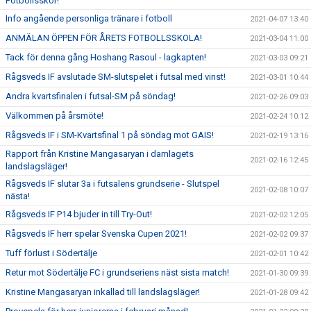
Fotbollsskor!
Info angående personliga tränare i fotboll
2021-04-07 13:40
ANMÄLAN ÖPPEN FÖR ÅRETS FOTBOLLSSKOLA!
2021-03-04 11:00
Tack för denna gång Hoshang Rasoul - lagkapten!
2021-03-03 09:21
Rågsveds IF avslutade SM-slutspelet i futsal med vinst!
2021-03-01 10:44
Andra kvartsfinalen i futsal-SM på söndag!
2021-02-26 09:03
Välkommen på årsmöte!
2021-02-24 10:12
Rågsveds IF i SM-Kvartsfinal 1 på söndag mot GAIS!
2021-02-19 13:16
Rapport från Kristine Mangasaryan i damlagets
2021-02-16 12:45
landslagsläger!
Rågsveds IF slutar 3a i futsalens grundserie - Slutspel
2021-02-08 10:07
nästa!
Rågsveds IF P14 bjuder in till Try-Out!
2021-02-02 12:05
Rågsveds IF herr spelar Svenska Cupen 2021!
2021-02-02 09:37
Tuff förlust i Södertälje
2021-02-01 10:42
Retur mot Södertälje FC i grundseriens näst sista match!
2021-01-30 09:39
Kristine Mangasaryan inkallad till landslagsläger!
2021-01-28 09:42