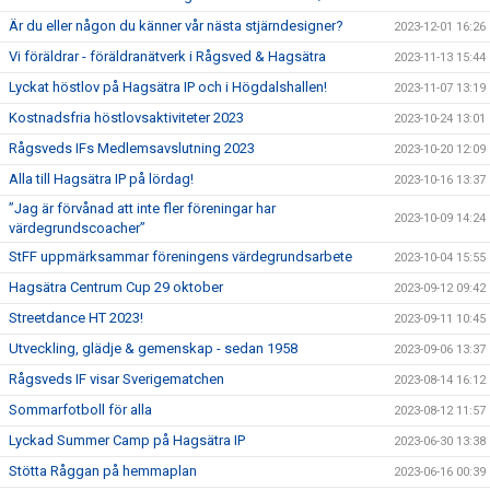
Är du eller någon du känner vår nästa stjärndesigner?
2023-12-01 16:26
Vi föräldrar - föräldranätverk i Rågsved & Hagsätra
2023-11-13 15:44
Lyckat höstlov på Hagsätra IP och i Högdalshallen!
2023-11-07 13:19
Kostnadsfria höstlovsaktiviteter 2023
2023-10-24 13:01
Rågsveds IFs Medlemsavslutning 2023
2023-10-20 12:09
Alla till Hagsätra IP på lördag!
2023-10-16 13:37
”Jag är förvånad att inte fler föreningar har
2023-10-09 14:24
värdegrundscoacher”
StFF uppmärksammar föreningens värdegrundsarbete
2023-10-04 15:55
Hagsätra Centrum Cup 29 oktober
2023-09-12 09:42
Streetdance HT 2023!
2023-09-11 10:45
Utveckling, glädje & gemenskap - sedan 1958
2023-09-06 13:37
Rågsveds IF visar Sverigematchen
2023-08-14 16:12
Sommarfotboll för alla
2023-08-12 11:57
Lyckad Summer Camp på Hagsätra IP
2023-06-30 13:38
Stötta Råggan på hemmaplan
2023-06-16 00:39