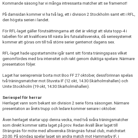
Kommande säsong har vi många intressanta matcher att se framemot!
TRÄNINGSKLÄDER
På damsidan kommer vi ha två lag, ett i division 2 Stockholm samt ett i RFL,
den högsta serien i landet.
RÅGSVEDS IF I MEDIA
För RFL-laget gäller förutsättningarna att det är viktigt att sluta topp-4 i
tabellen för att kvalificera till nästa års futsalallsvenska, då seriesystemet
FONDER
kommer att göras om till två större serier gentemot dagens sex.
RFL-laget hade uppstartsmöte igår samt sitt första träningspass vilket
genomfördes med bra intensitet och rakt genom duktiga spelare. Närmare
presentation följer.
Laget har seriepremiär borta mot Boo FF 27 oktober, dessförinnan spelas
två träningsmatcher mot Stuvsta IF (12 okt, 14.30 Skärholmshallen) och
Unite Stockholm (19 okt, 14.30 Skärholmshallen).
Seriespel för herrar
Herrlaget vann som bekant sin division 2 serie förra säsongen. Närmare
presentation av årets trupp och ledare kommer senare i oktober.
Även herrlaget startar upp denna vecka, med två svåra träningsmatcher
som direkt kommer sätta laget på prov. Redan ikväll åker laget till
Strängnäs för möte med allsvenska Strängnäs futsal club, matchstart
20.00. På söndag spelar laget sin andra match mot Hammarby IF, i