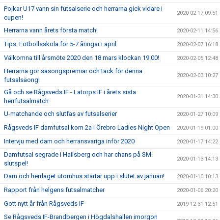
Pojkar U17 vann sin futsalserie och herrarna gick vidare i
2020-02-17 09:51
cupen!
Herrarna vann årets första match!
2020-02-11 14:56
Tips: Fotbollsskola för 5-7 åringar i april
2020-02-07 16:18
Välkomna till årsmöte 2020 den 18 mars klockan 19.00!
2020-02-05 12:48
Herrarna gör säsongspremiär och tack för denna
2020-02-03 10:27
futsalsäong!
Gå och se Rågsveds IF - Latorps IF i årets sista
2020-01-31 14:30
herrfutsalmatch
U-matchande och slutfas av futsalserier
2020-01-27 10:09
Rågsveds IF damfutsal kom 2a i Örebro Ladies Night Open
2020-01-19 01:00
Intervju med dam och herransvariga inför 2020
2020-01-17 14:22
Damfutsal segrade i Hallsberg och har chans på SM-
2020-01-13 14:13
slutspel!
Dam och herrlaget utomhus startar upp i slutet av januari!
2020-01-10 10:13
Rapport från helgens futsalmatcher
2020-01-06 20:20
Gott nytt år från Rågsveds IF
2019-12-31 12:51
Se Rågsveds IF-Brandbergen i Högdalshallen imorgon