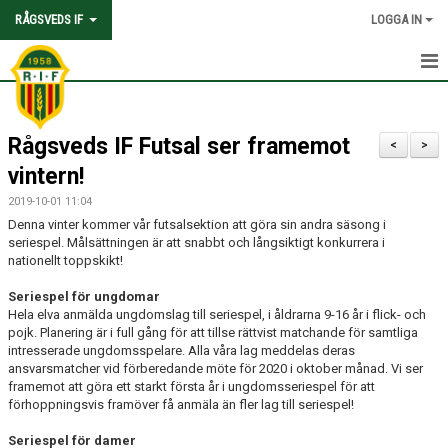
RÅGSVEDS IF
LOGGA IN
HEM
Rågsveds IF Futsal ser framemot
KONTAKT
<
>
vintern!
OM FÖRENINGEN
2019-10-01 11:04
Denna vinter kommer vår futsalsektion att göra sin andra säsong i
AVGIFTER
seriespel. Målsättningen är att snabbt och långsiktigt konkurrera i
nationellt toppskikt!
TRYGGHET OCH VÄRDEGRUND
Seriespel för ungdomar
Hela elva anmälda ungdomslag till seriespel, i åldrarna 9-16 år i flick- och
KNATTEFOTBOLLSSKOLA
pojk. Planering är i full gång för att tillse rättvist matchande för samtliga
intresserade ungdomsspelare. Alla våra lag meddelas deras
PARTNERSKAP & SPONSRING
ansvarsmatcher vid förberedande möte för 2020 i oktober månad. Vi ser
framemot att göra ett starkt första år i ungdomsseriespel för att
SKOLSAMARBETEN
förhoppningsvis framöver få anmäla än fler lag till seriespel!
Seriespel för damer
SOCIAL HÅLLBARHET