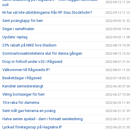
2022-09-12 11:24
noll
Ni har väl inte utbildningarna från RF Sisu Stockholm?
2022-09-12 11:15
Sent poängtapp för herr
2022-09-05 21:32
Seger i seriefinalen
2022-09-05 19:44
Update: replag
2022-09-02 11:08
25% rabatt på NIKE hos Stadium
2022-08-19 10:00
Sommarlovsaktiviteterna slut för denna gången
2022-08-15 15:02
Drop in fotboll under v.32 i Rågsved
2022-08-07 21:55
Välkommen till Rågsveds IF!
2022-08-01 11:05
Basketdagar i Rågsved
2022-07-18 09:22
Kansliet semesterstängt
2022-06-30 07:00
Viktig bortaseger för herr
2022-06-27 10:00
10:e raka för damerna
2022-06-25 11:49
Sent mål gav herrarna en poäng
2022-06-21 21:39
Halva serien spelad - dam i fortsatt serieledning
2022-06-21 21:27
Lyckad företagscup på Hagsätra IP
2022-06-20 21:30