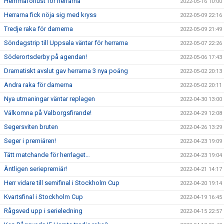
Hemmaförlust för herrarna
2022-05-16 10:00
Herrarna fick nöja sig med kryss
2022-05-09 22:16
Tredje raka för damerna
2022-05-09 21:49
Söndagstrip till Uppsala väntar för herrarna
2022-05-07 22:26
Söderortsderby på agendan!
2022-05-06 17:43
Dramatiskt avslut gav herrarna 3 nya poäng
2022-05-02 20:13
Andra raka för damerna
2022-05-02 20:11
Nya utmaningar väntar replagen
2022-04-30 13:00
Välkomna på Valborgsfirande!
2022-04-29 12:08
Segersviten bruten
2022-04-26 13:29
Seger i premiären!
2022-04-23 19:09
Tätt matchande för herrlaget…
2022-04-23 19:04
Äntligen seriepremiär!
2022-04-21 14:17
Herr vidare till semifinal i Stockholm Cup
2022-04-20 19:14
Kvartsfinal i Stockholm Cup
2022-04-19 16:45
Rågsved upp i serieledning
2022-04-15 22:57