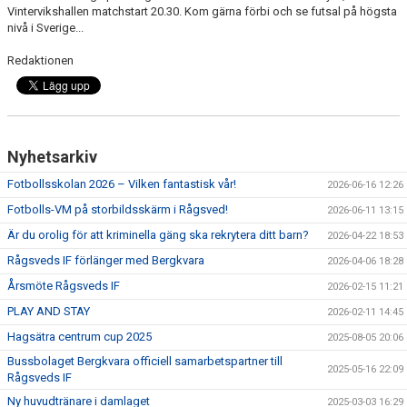
Vintervikshallen matchstart 20.30. Kom gärna förbi och se futsal på högsta
nivå i Sverige...
Redaktionen
Nyhetsarkiv
Fotbollsskolan 2026 – Vilken fantastisk vår!
2026-06-16 12:26
Fotbolls-VM på storbildsskärm i Rågsved!
2026-06-11 13:15
Är du orolig för att kriminella gäng ska rekrytera ditt barn?
2026-04-22 18:53
Rågsveds IF förlänger med Bergkvara
2026-04-06 18:28
Årsmöte Rågsveds IF
2026-02-15 11:21
PLAY AND STAY
2026-02-11 14:45
Hagsätra centrum cup 2025
2025-08-05 20:06
Bussbolaget Bergkvara officiell samarbetspartner till
2025-05-16 22:09
Rågsveds IF
Ny huvudtränare i damlaget
2025-03-03 16:29