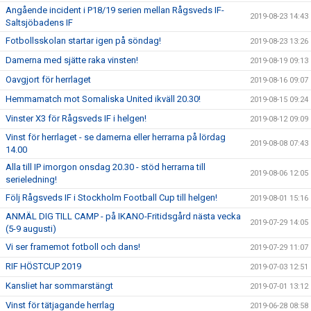
Angående incident i P18/19 serien mellan Rågsveds IF-
2019-08-23 14:43
Saltsjöbadens IF
Fotbollsskolan startar igen på söndag!
2019-08-23 13:26
Damerna med sjätte raka vinsten!
2019-08-19 09:13
Oavgjort för herrlaget
2019-08-16 09:07
Hemmamatch mot Somaliska United ikväll 20.30!
2019-08-15 09:24
Vinster X3 för Rågsveds IF i helgen!
2019-08-12 09:09
Vinst för herrlaget - se damerna eller herrarna på lördag
2019-08-08 07:43
14.00
Alla till IP imorgon onsdag 20.30 - stöd herrarna till
2019-08-06 12:05
serieledning!
Följ Rågsveds IF i Stockholm Football Cup till helgen!
2019-08-01 15:16
ANMÄL DIG TILL CAMP - på IKANO-Fritidsgård nästa vecka
2019-07-29 14:05
(5-9 augusti)
Vi ser framemot fotboll och dans!
2019-07-29 11:07
RIF HÖSTCUP 2019
2019-07-03 12:51
Kansliet har sommarstängt
2019-07-01 13:12
Vinst för tätjagande herrlag
2019-06-28 08:58