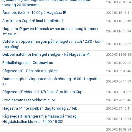
2020-03-23 09:34
torsdag 20.00 hemma!
Årsmöte ikväll kl.19:00 på Hagsätra IP
2020-03-18 11:41
Stockholm Cup 1/8 final framflyttad!
2020-03-18 10:49
Hagsätra IP gav en försmak av hur årets säsong kommer
2020-03-16 10:14
att se ut...!
Cafeterian öppen imorgon på herrlagets match 12.30 - kom
2020-03-13 15:32
och häng!
Dubbelmatch för herrlaget i helgen - På Hagsätra IP!
2020-03-13 09:54
Förhållningssätt - Coronavirus
2020-03-10 22:02
Rågsveds IF - Bäst när det gäller !
2020-03-09 09:46
Damerna gör tävlingspremiär på söndag 18.00 - Hagsätra
2020-03-06 14:33
IP!
Rågsveds IF vidare till 1/8 final i Stockholm Cup!
2020-03-02 09:52
Stöd herrarna i Stockholm cup!
2020-02-28 10:46
Hagsätra IP inte spelbar idag torsdag 27 feb
2020-02-27 13:41
Rågsveds IF arrangerar tjejmässa på fredag i
2020-02-24 10:14
Högdalshallen klockan 14.00-18.00!
2020-02-18 09:34