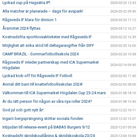
Lyckad cup på Hagsätra IP!
2024-03-25 12:43
Alla matcher är planerade – dags för avspark!
2024-03-22 09:40
Rågsveds IF klara för divison 1
2024-03-20 17:12
Årsmötet 2024 flyttas
2024-03-12 16:27
Kostnadsfria sportlovsaktiviteter med Rågsveds IF
2024-02-22 16:39
Möjlighet att söka stöd till deltagaravgifter från StFF
2024-02-20 16:05
CAMP BRAZIL - Sommarfotbollsskola 2024
2024-02-20 10:58
Rågsveds IF inleder partnerskap med ICA Supermarket
2024-02-14 09:40
Högdalen
Lyckad kick-off för Rågsveds IF Fotboll
2024-02-05 11:40
Anmäl ditt barn till knattefotbollsskolan 2024!
2024-02-05 08:00
Välkommen till ICA Supermarket Högdalen Cup 23-24 mars
2024-01-08 18:10
Är du rätt person för någon av våra nya roller 2024?
2024-01-08 15:40
God jul och gott nytt år!
2023-12-22 10:11
Ingarö bergsprängning stöttar sociala fonden
2023-12-20 15:07
Inbjudan till release-event på BABAS Burgers 9/12
2023-12-07 09:54
Kostnadsfri skridskoutlåning & skridskoskola 23/24
2023-12-04 10:44