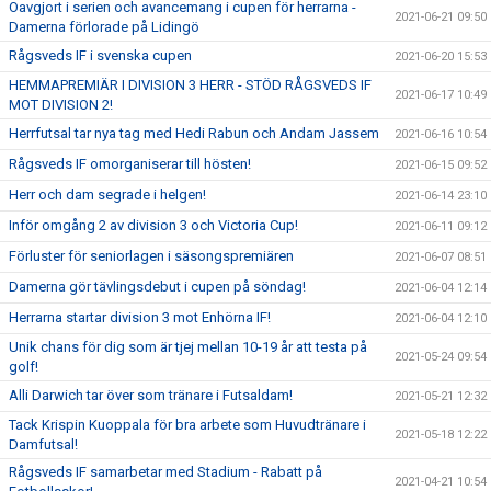
Oavgjort i serien och avancemang i cupen för herrarna -
2021-06-21 09:50
Damerna förlorade på Lidingö
Rågsveds IF i svenska cupen
2021-06-20 15:53
HEMMAPREMIÄR I DIVISION 3 HERR - STÖD RÅGSVEDS IF
2021-06-17 10:49
MOT DIVISION 2!
Herrfutsal tar nya tag med Hedi Rabun och Andam Jassem
2021-06-16 10:54
Rågsveds IF omorganiserar till hösten!
2021-06-15 09:52
Herr och dam segrade i helgen!
2021-06-14 23:10
Inför omgång 2 av division 3 och Victoria Cup!
2021-06-11 09:12
Förluster för seniorlagen i säsongspremiären
2021-06-07 08:51
Damerna gör tävlingsdebut i cupen på söndag!
2021-06-04 12:14
Herrarna startar division 3 mot Enhörna IF!
2021-06-04 12:10
Unik chans för dig som är tjej mellan 10-19 år att testa på
2021-05-24 09:54
golf!
Alli Darwich tar över som tränare i Futsaldam!
2021-05-21 12:32
Tack Krispin Kuoppala för bra arbete som Huvudtränare i
2021-05-18 12:22
Damfutsal!
Rågsveds IF samarbetar med Stadium - Rabatt på
2021-04-21 10:54