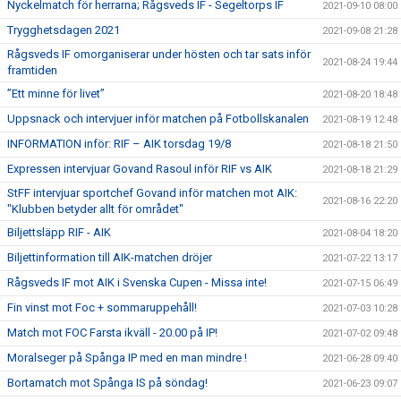
Nyckelmatch för herrarna; Rågsveds IF - Segeltorps IF
2021-09-10 08:00
Trygghetsdagen 2021
2021-09-08 21:28
Rågsveds IF omorganiserar under hösten och tar sats inför
2021-08-24 19:44
framtiden
”Ett minne för livet”
2021-08-20 18:48
Uppsnack och intervjuer inför matchen på Fotbollskanalen
2021-08-19 12:48
INFORMATION inför: RIF – AIK torsdag 19/8
2021-08-18 21:50
Expressen intervjuar Govand Rasoul inför RIF vs AIK
2021-08-18 21:29
StFF intervjuar sportchef Govand inför matchen mot AIK:
2021-08-16 22:20
"Klubben betyder allt för området"
Biljettsläpp RIF - AIK
2021-08-04 18:20
Biljettinformation till AIK-matchen dröjer
2021-07-22 13:17
Rågsveds IF mot AIK i Svenska Cupen - Missa inte!
2021-07-15 06:49
Fin vinst mot Foc + sommaruppehåll!
2021-07-03 10:28
Match mot FOC Farsta ikväll - 20.00 på IP!
2021-07-02 09:48
Moralseger på Spånga IP med en man mindre !
2021-06-28 09:40
Bortamatch mot Spånga IS på söndag!
2021-06-23 09:07