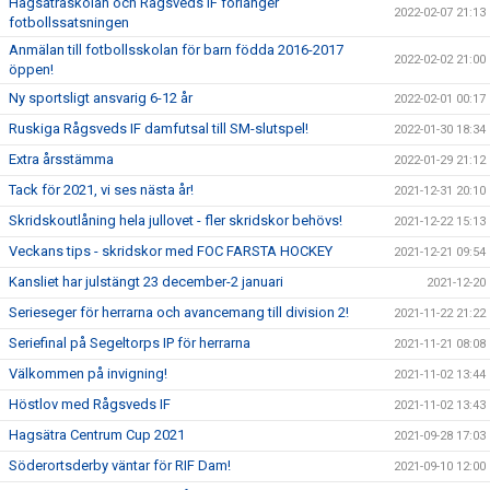
Hagsätraskolan och Rågsveds IF förlänger
2022-02-07 21:13
fotbollssatsningen
Anmälan till fotbollsskolan för barn födda 2016-2017
2022-02-02 21:00
öppen!
Ny sportsligt ansvarig 6-12 år
2022-02-01 00:17
Ruskiga Rågsveds IF damfutsal till SM-slutspel!
2022-01-30 18:34
Extra årsstämma
2022-01-29 21:12
Tack för 2021, vi ses nästa år!
2021-12-31 20:10
Skridskoutlåning hela jullovet - fler skridskor behövs!
2021-12-22 15:13
Veckans tips - skridskor med FOC FARSTA HOCKEY
2021-12-21 09:54
Kansliet har julstängt 23 december-2 januari
2021-12-20
Serieseger för herrarna och avancemang till division 2!
2021-11-22 21:22
Seriefinal på Segeltorps IP för herrarna
2021-11-21 08:08
Välkommen på invigning!
2021-11-02 13:44
Höstlov med Rågsveds IF
2021-11-02 13:43
Hagsätra Centrum Cup 2021
2021-09-28 17:03
Söderortsderby väntar för RIF Dam!
2021-09-10 12:00