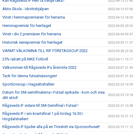
Kan Rågsveds IF Herr ta tredje raka?
2022-04-13 21:40
Aktiv Skola - Idrottshjälpen
2022-04-13 07:00
Vinst i hemmapremiären för herrarna
2022-04-12 18:20
Hemmapremiär för herrlaget
2022-04-05 20:55
Vinst i div 2 premiären för herrarna
2022-04-04 09:37
Historisk seriepremiär för herrlaget
2022-03-29 11:57
VARMT VÄLKOMNA TILL RIF FÖRETAGSCUP 2022
2022-03-28 22:26
25% rabatt på NIKE Fotboll
2022-03-11 15:17
Välkommen till Rågsveds IFs årsmöte 2022
2022-03-07 21:39
Tack för denna futsalsäsongen!
2022-03-07 21:23
Sportlovscup i Hagsätrahallen
2022-02-23 14:09
Datum för SM-semifinalerna i Futsal spikade - kom och visa
2022-02-23 13:18
ditt stöd!
Rågsveds IF vidare till SM-Semifinal i Futsal !
2022-02-21 10:38
Rågsveds IF i sm-kvartsfinal 1 på lördag 16.30 i
2022-02-10 21:13
Högdalshallen!
Rågsveds IF bjuder alla på en Trisslott via Sponsorhuset!
2022-02-10 11:12