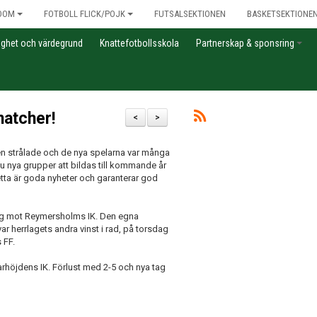
DOM
FOTBOLL FLICK/POJK
FUTSALSEKTIONEN
BASKETSEKTIONE
gghet och värdegrund
Knattefotbollsskola
Partnerskap & sponsring
matcher!
<
>
len strålade och de nya spelarna var många
 nya grupper att bildas till kommande år
Detta är goda nyheter och garanterar god
äng mot Reymersholms IK. Den egna
r herrlagets andra vinst i rad, på torsdag
 FF.
rhöjdens IK. Förlust med 2-5 och nya tag