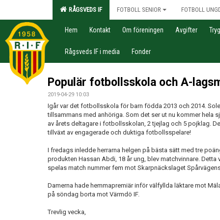
RÅGSVEDS IF
FOTBOLL SENIOR
FOTBOLL UNG
Hem
Kontakt
Om föreningen
Avgifter
Try
Rågsveds IF i media
Fonder
Populär fotbollsskola och A-lags
2019-04-29 10:03
Igår var det fotbollsskola för barn födda 2013 och 2014. So
tillsammans med anhöriga. Som det ser ut nu kommer hela sju
av årets deltagare i fotbollsskolan, 2 tjejlag och 5 pojklag. 
tillväxt av engagerade och duktiga fotbollsspelare!
I fredags inledde herrarna helgen på bästa sätt med tre po
produkten Hassan Abdi, 18 år ung, blev matchvinnare. Detta va
spelas match nummer fem mot Skarpnäckslaget Spårvägens
Damerna hade hemmapremiär inför välfyllda läktare mot Mäla
på söndag borta mot Värmdö IF.
Trevlig vecka,