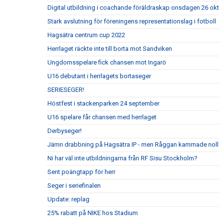
Digital utbildning i coachande föräldraskap onsdagen 26 ok
Stark avslutning för föreningens representationslag i fotboll
Hagsätra centrum cup 2022
Herrlaget räckte inte till borta mot Sandviken
Ungdomsspelare fick chansen mot Ingarö
U16 debutant i herrlagets bortaseger
SERIESEGER!
Höstfest i stackenparken 24 september
U16 spelare får chansen med herrlaget
Derbyseger!
Jämn drabbning på Hagsätra IP - men Råggan kammade noll
Ni har väl inte utbildningarna från RF Sisu Stockholm?
Sent poängtapp för herr
Seger i seriefinalen
Update: replag
25% rabatt på NIKE hos Stadium