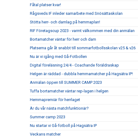
Fåtal platser kvar!
Rågsveds IF inleder samarbete med Snösättaskolan
Stötta herr- och damlag på hemmaplan!
RIF Företagscup 2023 - varmt välkommen med din anmälan
Bortamatcher väntar för herr och dam
Platserna går åt snabbt till sommarfotbollsskolan v25 & v26
Nu är vi igång med Gå-Fotbollen
Digital föreläsning 24/4 - Coachande föräldraskap
Helgen är räddad - dubbla hemmamatcher på Hagsätra IP!
Anmälan öppen till SUMMER CAMP 2023
Tuffa bortamatcher väntar rep-lagen i helgen
Hemmapremiär för herrlaget
Är du vår nästa matchfunktionär?
Summer camp 2023
Nu startar vi Gå-fotboll på Hagsätra IP
Veckans matcher