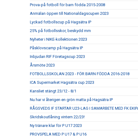
Prova-på fotboll för barn födda 2015-2008
Anmälan öppen till Nationaldagscupen 2023
Lyckad fotbollscup på Hagsätra IP
25% på fotbollsskor, beskydd mm
Nyheter i NIKE-kollektionen 2023
Påsklovscamp på Hagsätra IP
Inbjudan RIF Företagscup 2023
Årsmöte 2023
FOTBOLLSSKOLAN 2023 - FÖR BARN FÖDDA 2016-2018
ICA Supermarket Hagsätra cup 2023
Kansliet stängt 23/12 - 8/1
Nu har vi återigen en grön matta på Hagsätra IP
RÅGSVEDS IF STARTAR U23-LAG I SAMARBETE MED FK EKIP
Skridskoutlåning vintern 22/23!
Ny tränare klar för P U17 2023
PROVSPELA MED P U17 & P U16