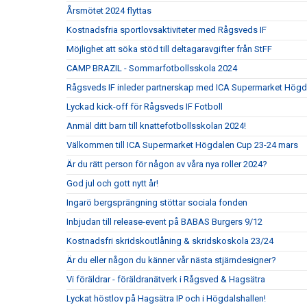
Årsmötet 2024 flyttas
Kostnadsfria sportlovsaktiviteter med Rågsveds IF
Möjlighet att söka stöd till deltagaravgifter från StFF
CAMP BRAZIL - Sommarfotbollsskola 2024
Rågsveds IF inleder partnerskap med ICA Supermarket Högd
Lyckad kick-off för Rågsveds IF Fotboll
Anmäl ditt barn till knattefotbollsskolan 2024!
Välkommen till ICA Supermarket Högdalen Cup 23-24 mars
Är du rätt person för någon av våra nya roller 2024?
God jul och gott nytt år!
Ingarö bergsprängning stöttar sociala fonden
Inbjudan till release-event på BABAS Burgers 9/12
Kostnadsfri skridskoutlåning & skridskoskola 23/24
Är du eller någon du känner vår nästa stjärndesigner?
Vi föräldrar - föräldranätverk i Rågsved & Hagsätra
Lyckat höstlov på Hagsätra IP och i Högdalshallen!