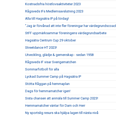
Kostnadsfria höstlovsaktiviteter 2023
Rågsveds IFs Medlemsavslutning 2023
Alla till Hagsätra IP på lördag!
”Jag är förvånad att inte fler föreningar har värdegrundscoac
StFF uppmärksammar föreningens värdegrundsarbete
Hagsätra Centrum Cup 29 oktober
Streetdance HT 2023!
Utveckling, glädje & gemenskap - sedan 1958
Rågsveds IF visar Sverigematchen
Sommarfotboll för alla
Lyckad Summer Camp på Hagsätra IP
Stötta Råggan på hemmaplan
Dags för hemmamatcher igen!
Sista chansen att anmäla till Summer Camp 2023!
Hemmamatcher väntar för Dam och Herr
Ny sportslig resurs ska hjälpa lagen till nästa nivå