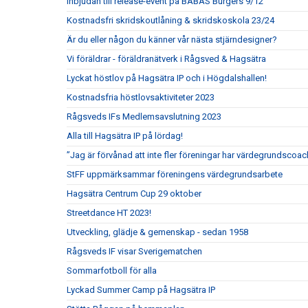
Inbjudan till release-event på BABAS Burgers 9/12
Kostnadsfri skridskoutlåning & skridskoskola 23/24
Är du eller någon du känner vår nästa stjärndesigner?
Vi föräldrar - föräldranätverk i Rågsved & Hagsätra
Lyckat höstlov på Hagsätra IP och i Högdalshallen!
Kostnadsfria höstlovsaktiviteter 2023
Rågsveds IFs Medlemsavslutning 2023
Alla till Hagsätra IP på lördag!
”Jag är förvånad att inte fler föreningar har värdegrundscoac
StFF uppmärksammar föreningens värdegrundsarbete
Hagsätra Centrum Cup 29 oktober
Streetdance HT 2023!
Utveckling, glädje & gemenskap - sedan 1958
Rågsveds IF visar Sverigematchen
Sommarfotboll för alla
Lyckad Summer Camp på Hagsätra IP