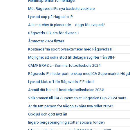
Hemmapremiär för herrlaget
Möt Rågsveds IFs nya basketutvecklare
Lyckad cup på Hagsätra IP!
Alla matcher är planerade – dags för avspark!
Rågsveds IF klara för divison 1
Årsmötet 2024 flyttas
Kostnadsfria sportlovsaktiviteter med Rågsveds IF
Möjlighet att söka stöd till deltagaravgifter från StFF
CAMP BRAZIL - Sommarfotbollsskola 2024
Rågsveds IF inleder partnerskap med ICA Supermarket Högd
Lyckad kick-off för Rågsveds IF Fotboll
Anmäl ditt barn till knattefotbollsskolan 2024!
Välkommen till ICA Supermarket Högdalen Cup 23-24 mars
Är du rätt person för någon av våra nya roller 2024?
God jul och gott nytt år!
Ingarö bergsprängning stöttar sociala fonden