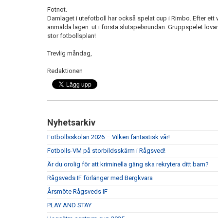
Fotnot.
Damlaget i utefotboll har också spelat cup i Rimbo. Efter et
anmälda lagen ut i första slutspelsrundan. Gruppspelet lov
stor fotbollsplan!
Trevlig måndag,
Redaktionen
Nyhetsarkiv
Fotbollsskolan 2026 – Vilken fantastisk vår!
Fotbolls-VM på storbildsskärm i Rågsved!
Är du orolig för att kriminella gäng ska rekrytera ditt barn?
Rågsveds IF förlänger med Bergkvara
Årsmöte Rågsveds IF
PLAY AND STAY