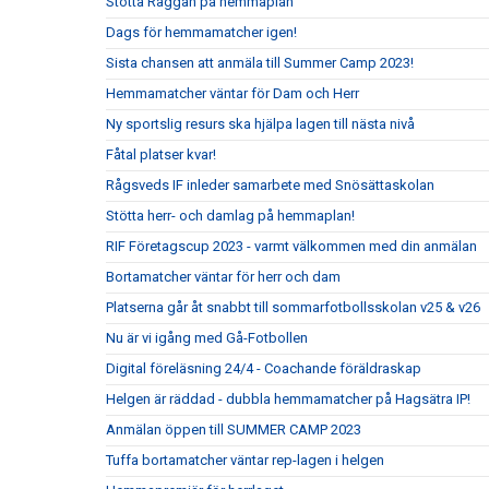
Stötta Råggan på hemmaplan
Dags för hemmamatcher igen!
Sista chansen att anmäla till Summer Camp 2023!
Hemmamatcher väntar för Dam och Herr
Ny sportslig resurs ska hjälpa lagen till nästa nivå
Fåtal platser kvar!
Rågsveds IF inleder samarbete med Snösättaskolan
Stötta herr- och damlag på hemmaplan!
RIF Företagscup 2023 - varmt välkommen med din anmälan
Bortamatcher väntar för herr och dam
Platserna går åt snabbt till sommarfotbollsskolan v25 & v26
Nu är vi igång med Gå-Fotbollen
Digital föreläsning 24/4 - Coachande föräldraskap
Helgen är räddad - dubbla hemmamatcher på Hagsätra IP!
Anmälan öppen till SUMMER CAMP 2023
Tuffa bortamatcher väntar rep-lagen i helgen