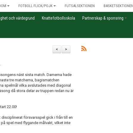
DOM
FOTBOLL FLICK/POJK
FUTSALSEKTIONEN
BASKETSEKTIONE
gghet och värdegrund
Knattefotbollsskola
Partnerskap & sponsring
<
>
.
äsongens näst sista match. Damerna hade
 senaste tre matcherna, bagismatchen
t fina spelmål vilka avslutades med diagonal
ng då stora delar av truppen redan nu är
art 22.00!
sciplinerat försvarsspel gick i från till en
 på spel med flygande målvakt, vilket inte