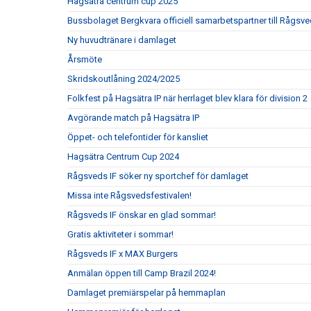
Hagsätra centrum cup 2025
Bussbolaget Bergkvara officiell samarbetspartner till Rågsve
Ny huvudtränare i damlaget
Årsmöte
Skridskoutlåning 2024/2025
Folkfest på Hagsätra IP när herrlaget blev klara för division 2
Avgörande match på Hagsätra IP
Öppet- och telefontider för kansliet
Hagsätra Centrum Cup 2024
Rågsveds IF söker ny sportchef för damlaget
Missa inte Rågsvedsfestivalen!
Rågsveds IF önskar en glad sommar!
Gratis aktiviteter i sommar!
Rågsveds IF x MAX Burgers
Anmälan öppen till Camp Brazil 2024!
Damlaget premiärspelar på hemmaplan