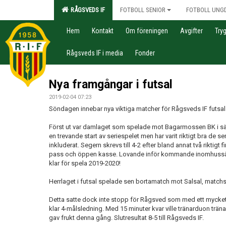
RÅGSVEDS IF
FOTBOLL SENIOR
FOTBOLL UNG
Hem
Kontakt
Om föreningen
Avgifter
Try
Rågsveds IF i media
Fonder
Nya framgångar i futsal
2019-02-04 07:23
Söndagen innebar nya viktiga matcher för Rågsveds IF futsal
Först ut var damlaget som spelade mot Bagarmossen BK i s
en trevande start av seriespelet men har varit riktigt bra de
inkluderat. Segern skrevs till 4-2 efter bland annat två riktig
pass och öppen kasse. Lovande inför kommande inomhussäso
klar för spela 2019-2020!
Herrlaget i futsal spelade sen bortamatch mot Salsal, matchst
Detta satte dock inte stopp för Rågsved som med ett mycket di
klar 4-målsledning. Med 15 minuter kvar ville tränarduon träna
gav frukt denna gång. Slutresultat 8-5 till Rågsveds IF.