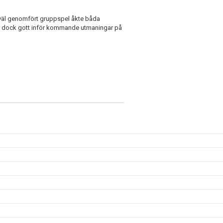
t väl genomfört gruppspel åkte båda
ar dock gott inför kommande utmaningar på