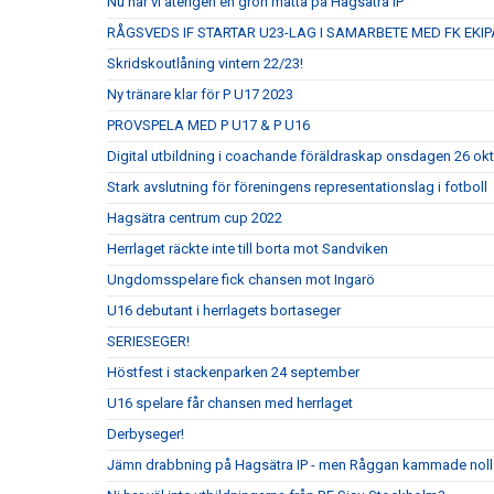
Nu har vi återigen en grön matta på Hagsätra IP
RÅGSVEDS IF STARTAR U23-LAG I SAMARBETE MED FK EKIP
Skridskoutlåning vintern 22/23!
Ny tränare klar för P U17 2023
PROVSPELA MED P U17 & P U16
Digital utbildning i coachande föräldraskap onsdagen 26 ok
Stark avslutning för föreningens representationslag i fotboll
Hagsätra centrum cup 2022
Herrlaget räckte inte till borta mot Sandviken
Ungdomsspelare fick chansen mot Ingarö
U16 debutant i herrlagets bortaseger
SERIESEGER!
Höstfest i stackenparken 24 september
U16 spelare får chansen med herrlaget
Derbyseger!
Jämn drabbning på Hagsätra IP - men Råggan kammade noll