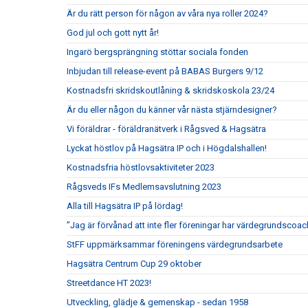
Är du rätt person för någon av våra nya roller 2024?
God jul och gott nytt år!
Ingarö bergsprängning stöttar sociala fonden
Inbjudan till release-event på BABAS Burgers 9/12
Kostnadsfri skridskoutlåning & skridskoskola 23/24
Är du eller någon du känner vår nästa stjärndesigner?
Vi föräldrar - föräldranätverk i Rågsved & Hagsätra
Lyckat höstlov på Hagsätra IP och i Högdalshallen!
Kostnadsfria höstlovsaktiviteter 2023
Rågsveds IFs Medlemsavslutning 2023
Alla till Hagsätra IP på lördag!
”Jag är förvånad att inte fler föreningar har värdegrundscoac
StFF uppmärksammar föreningens värdegrundsarbete
Hagsätra Centrum Cup 29 oktober
Streetdance HT 2023!
Utveckling, glädje & gemenskap - sedan 1958