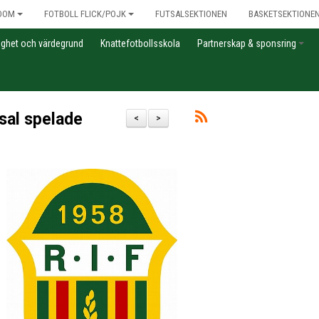
DOM
FOTBOLL FLICK/POJK
FUTSALSEKTIONEN
BASKETSEKTIONE
gghet och värdegrund
Knattefotbollsskola
Partnerskap & sponsring
sal spelade
<
>