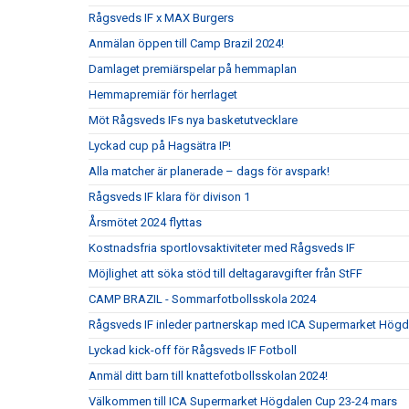
Rågsveds IF x MAX Burgers
Anmälan öppen till Camp Brazil 2024!
Damlaget premiärspelar på hemmaplan
Hemmapremiär för herrlaget
Möt Rågsveds IFs nya basketutvecklare
Lyckad cup på Hagsätra IP!
Alla matcher är planerade – dags för avspark!
Rågsveds IF klara för divison 1
Årsmötet 2024 flyttas
Kostnadsfria sportlovsaktiviteter med Rågsveds IF
Möjlighet att söka stöd till deltagaravgifter från StFF
CAMP BRAZIL - Sommarfotbollsskola 2024
Rågsveds IF inleder partnerskap med ICA Supermarket Högd
Lyckad kick-off för Rågsveds IF Fotboll
Anmäl ditt barn till knattefotbollsskolan 2024!
Välkommen till ICA Supermarket Högdalen Cup 23-24 mars