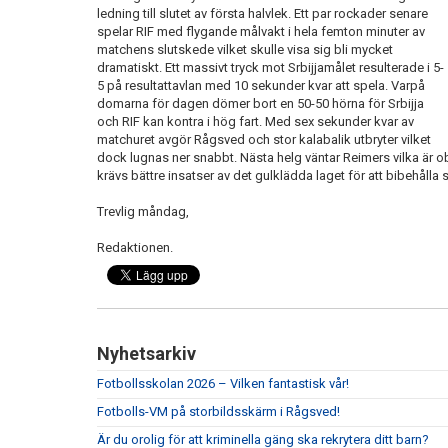
ledning till slutet av första halvlek. Ett par rockader senare
spelar RIF med flygande målvakt i hela femton minuter av
matchens slutskede vilket skulle visa sig bli mycket
dramatiskt. Ett massivt tryck mot Srbijjamålet resulterade i 5-
5 på resultattavlan med 10 sekunder kvar att spela. Varpå
domarna för dagen dömer bort en 50-50 hörna för Srbijja
och RIF kan kontra i hög fart. Med sex sekunder kvar av
matchuret avgör Rågsved och stor kalabalik utbryter vilket
dock lugnas ner snabbt. Nästa helg väntar Reimers vilka är 
krävs bättre insatser av det gulklädda laget för att bibehålla 
Trevlig måndag,
Redaktionen.
Nyhetsarkiv
Fotbollsskolan 2026 – Vilken fantastisk vår!
Fotbolls-VM på storbildsskärm i Rågsved!
Är du orolig för att kriminella gäng ska rekrytera ditt barn?