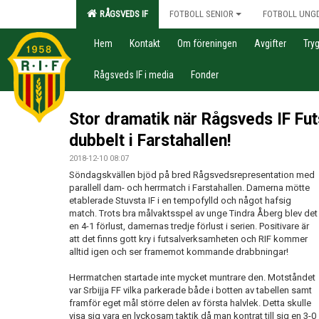
RÅGSVEDS IF
FOTBOLL SENIOR
FOTBOLL UNG
Hem
Kontakt
Om föreningen
Avgifter
Try
Rågsveds IF i media
Fonder
Stor dramatik när Rågsveds IF Fut
dubbelt i Farstahallen!
2018-12-10 08:07
Söndagskvällen bjöd på bred Rågsvedsrepresentation med
parallell dam- och herrmatch i Farstahallen. Damerna mötte
etablerade Stuvsta IF i en tempofylld och något hafsig
match. Trots bra målvaktsspel av unge Tindra Åberg blev det
en 4-1 förlust, damernas tredje förlust i serien. Positivare är
att det finns gott kry i futsalverksamheten och RIF kommer
alltid igen och ser framemot kommande drabbningar!
Herrmatchen startade inte mycket muntrare den. Motståndet
var Srbijja FF vilka parkerade både i botten av tabellen samt
framför eget mål större delen av första halvlek. Detta skulle
visa sig vara en lyckosam taktik då man kontrat till sig en 3-0