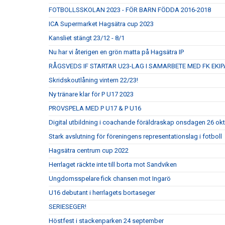
FOTBOLLSSKOLAN 2023 - FÖR BARN FÖDDA 2016-2018
ICA Supermarket Hagsätra cup 2023
Kansliet stängt 23/12 - 8/1
Nu har vi återigen en grön matta på Hagsätra IP
RÅGSVEDS IF STARTAR U23-LAG I SAMARBETE MED FK EKIP
Skridskoutlåning vintern 22/23!
Ny tränare klar för P U17 2023
PROVSPELA MED P U17 & P U16
Digital utbildning i coachande föräldraskap onsdagen 26 ok
Stark avslutning för föreningens representationslag i fotboll
Hagsätra centrum cup 2022
Herrlaget räckte inte till borta mot Sandviken
Ungdomsspelare fick chansen mot Ingarö
U16 debutant i herrlagets bortaseger
SERIESEGER!
Höstfest i stackenparken 24 september