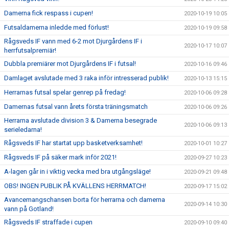
Damerna fick respass i cupen!
2020-10-19 10:05
Futsaldamerna inledde med förlust!
2020-10-19 09:58
Rågsveds IF vann med 6-2 mot Djurgårdens IF i
2020-10-17 10:07
herrfutsalpremiär!
Dubbla premiärer mot Djurgårdens IF i futsal!
2020-10-16 09:46
Damlaget avslutade med 3 raka inför intresserad publik!
2020-10-13 15:15
Herrarnas futsal spelar genrep på fredag!
2020-10-06 09:28
Damernas futsal vann årets första träningsmatch
2020-10-06 09:26
Herrarna avslutade division 3 & Damerna besegrade
2020-10-06 09:13
serieledarna!
Rågsveds IF har startat upp basketverksamhet!
2020-10-01 10:27
Rågsveds IF på säker mark inför 2021!
2020-09-27 10:23
A-lagen går in i viktig vecka med bra utgångsläge!
2020-09-21 09:48
OBS! INGEN PUBLIK PÅ KVÄLLENS HERRMATCH!
2020-09-17 15:02
Avancemangschansen borta för herrarna och damerna
2020-09-14 10:30
vann på Gotland!
Rågsveds IF straffade i cupen
2020-09-10 09:40