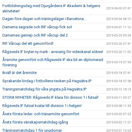
Fortbildningsdag med Djurgårdens IF Akademi & helgens
2019-04-05 07:47
aktiviteter!
Dagen före dagen och träningsläger i Barcelona...
2019-04-04 08:15
Damerna segrade och RIF vårcup fick sol
2019-04-01 11:16
Damernas genrep och RIF vårcup del 2
2019-03-29 09:34
RIF Vårcup del ett genomförd!
2019-03-26 07:41
Rågsveds IF bryter ny mark - ansvarig för videokanal sökes!
2019-03-20 11:05
Årsmöte genomfört och Rågsveds IF ska bli en diplomerad
2019-03-19 07:39
förening
Ikväll är det årsmöte
2019-03-18 07:41
Sprakande lördag i fotbollens tecken på Hagsätra IP
2019-03-18 07:38
Träningsmatchdag för våra yngsta på Hagsätra IP
2019-03-15 18:14
STORA NYHETER: Rågsveds IF klara för divison 1 i futsal!
2019-03-11 09:27
Rågsveds IF futsal kvalar till division 1 i helgen!
2019-03-08 11:39
Årets första ledar- och tränarmöte genomfört
2019-03-05 07:53
Årets första vänskapsmatchdag igång
2019-03-02 11:57
Träningsmatchdag 1 för ungdomar
2019-03-01 15:04