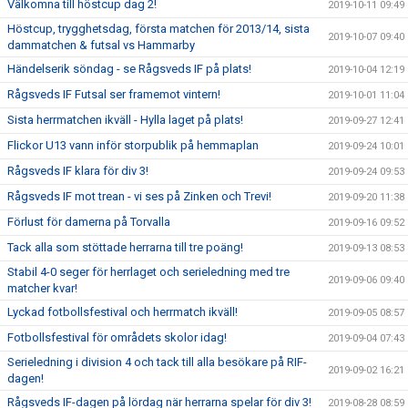
Välkomna till höstcup dag 2!
2019-10-11 09:49
Höstcup, trygghetsdag, första matchen för 2013/14, sista
2019-10-07 09:40
dammatchen & futsal vs Hammarby
Händelserik söndag - se Rågsveds IF på plats!
2019-10-04 12:19
Rågsveds IF Futsal ser framemot vintern!
2019-10-01 11:04
Sista herrmatchen ikväll - Hylla laget på plats!
2019-09-27 12:41
Flickor U13 vann inför storpublik på hemmaplan
2019-09-24 10:01
Rågsveds IF klara för div 3!
2019-09-24 09:53
Rågsveds IF mot trean - vi ses på Zinken och Trevi!
2019-09-20 11:38
Förlust för damerna på Torvalla
2019-09-16 09:52
Tack alla som stöttade herrarna till tre poäng!
2019-09-13 08:53
Stabil 4-0 seger för herrlaget och serieledning med tre
2019-09-06 09:40
matcher kvar!
Lyckad fotbollsfestival och herrmatch ikväll!
2019-09-05 08:57
Fotbollsfestival för områdets skolor idag!
2019-09-04 07:43
Serieledning i division 4 och tack till alla besökare på RIF-
2019-09-02 16:21
dagen!
Rågsveds IF-dagen på lördag när herrarna spelar för div 3!
2019-08-28 08:59