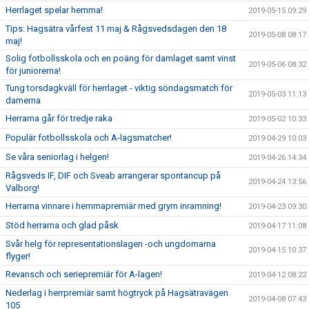
Herrlaget spelar hemma!
2019-05-15 09:29
Tips: Hagsätra vårfest 11 maj & Rågsvedsdagen den 18
2019-05-08 08:17
maj!
Solig fotbollsskola och en poäng för damlaget samt vinst
2019-05-06 08:32
för juniorerna!
Tung torsdagkväll för herrlaget - viktig söndagsmatch för
2019-05-03 11:13
damerna
Herrarna går för tredje raka
2019-05-02 10:33
Populär fotbollsskola och A-lagsmatcher!
2019-04-29 10:03
Se våra seniorlag i helgen!
2019-04-26 14:34
Rågsveds IF, DIF och Sveab arrangerar spontancup på
2019-04-24 13:56
Valborg!
Herrarna vinnare i hemmapremiär med grym inramning!
2019-04-23 09:30
Stöd herrarna och glad påsk
2019-04-17 11:08
Svår helg för representationslagen -och ungdomarna
2019-04-15 10:37
flyger!
Revansch och seriepremiär för A-lagen!
2019-04-12 08:22
Nederlag i herrpremiär samt högtryck på Hagsätravägen
2019-04-08 07:43
105