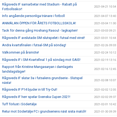
Rågsveds IF samarbetar med Stadium - Rabatt på
2021-04-21 10:54
Fotbollsskor!
Info angående personliga tränare i fotboll
2021-04-07 13:40
ANMÄLAN ÖPPEN FÖR ÅRETS FOTBOLLSSKOLA!
2021-03-04 11:00
Tack för denna gång Hoshang Rasoul - lagkapten!
2021-03-03 09:21
Rågsveds IF avslutade SM-slutspelet i futsal med vinst!
2021-03-01 10:44
Andra kvartsfinalen i futsal-SM på söndag!
2021-02-26 09:03
Välkommen på årsmöte!
2021-02-24 10:12
Rågsveds IF i SM-Kvartsfinal 1 på söndag mot GAIS!
2021-02-19 13:16
Rapport från Kristine Mangasaryan i damlagets
2021-02-16 12:45
landslagsläger!
Rågsveds IF slutar 3a i futsalens grundserie - Slutspel
2021-02-08 10:07
nästa!
Rågsveds IF P14 bjuder in till Try-Out!
2021-02-02 12:05
Rågsveds IF herr spelar Svenska Cupen 2021!
2021-02-02 09:37
Tuff förlust i Södertälje
2021-02-01 10:42
Retur mot Södertälje FC i grundseriens näst sista match!
2021-01-30 09:39