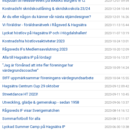
Inbjudan till release-event på BABAS Burgers 9/12
2023-12-07 09:54
Kostnadsfri skridskoutlåning & skridskoskola 23/24
2023-12-04 10:44
Är du eller någon du känner vår nästa stjärndesigner?
2023-12-01 16:26
Vi föräldrar - föräldranätverk i Rågsved & Hagsätra
2023-11-13 15:44
Lyckat höstlov på Hagsätra IP och i Högdalshallen!
2023-11-07 13:19
Kostnadsfria höstlovsaktiviteter 2023
2023-10-24 13:01
Rågsveds IFs Medlemsavslutning 2023
2023-10-20 12:09
Alla till Hagsätra IP på lördag!
2023-10-16 13:37
”Jag är förvånad att inte fler föreningar har
2023-10-09 14:24
värdegrundscoacher”
StFF uppmärksammar föreningens värdegrundsarbete
2023-10-04 15:55
Hagsätra Centrum Cup 29 oktober
2023-09-12 09:42
Streetdance HT 2023!
2023-09-11 10:45
Utveckling, glädje & gemenskap - sedan 1958
2023-09-06 13:37
Rågsveds IF visar Sverigematchen
2023-08-14 16:12
Sommarfotboll för alla
2023-08-12 11:57
Lyckad Summer Camp på Hagsätra IP
2023-06-30 13:38