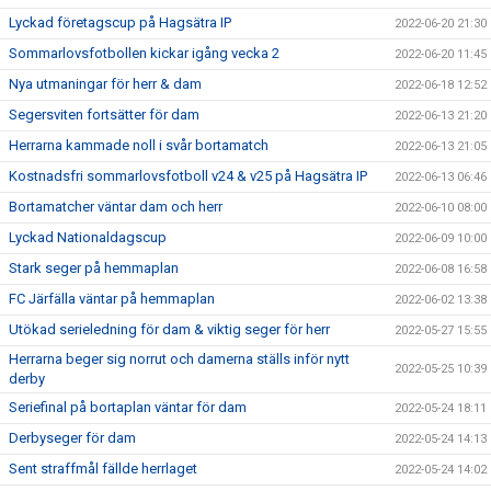
Lyckad företagscup på Hagsätra IP
2022-06-20 21:30
Sommarlovsfotbollen kickar igång vecka 2
2022-06-20 11:45
Nya utmaningar för herr & dam
2022-06-18 12:52
Segersviten fortsätter för dam
2022-06-13 21:20
Herrarna kammade noll i svår bortamatch
2022-06-13 21:05
Kostnadsfri sommarlovsfotboll v24 & v25 på Hagsätra IP
2022-06-13 06:46
Bortamatcher väntar dam och herr
2022-06-10 08:00
Lyckad Nationaldagscup
2022-06-09 10:00
Stark seger på hemmaplan
2022-06-08 16:58
FC Järfälla väntar på hemmaplan
2022-06-02 13:38
Utökad serieledning för dam & viktig seger för herr
2022-05-27 15:55
Herrarna beger sig norrut och damerna ställs inför nytt
2022-05-25 10:39
derby
Seriefinal på bortaplan väntar för dam
2022-05-24 18:11
Derbyseger för dam
2022-05-24 14:13
Sent straffmål fällde herrlaget
2022-05-24 14:02