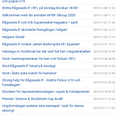
och pojkar U15
Stötta Rågsveds IF i RFL på söndag klockan 18.30!
2019-11-08 12:53
Välkommen med din anmälan till RIF Vårcup 2020
2019-11-08 11:12
Rågsveds IF och ICA Supermarket Hagsätra = sant!
2019-11-07 11:06
Rågsveds IF skördade framgångar i helgen!
2019-11-04 10:15
Helgens futsal!
2019-11-02 12:10
Rågsveds IF önskar Jahem Burke lycka till i Spanien!
2019-10-31 13:12
Halvvägs in i höstlovet har det varit full fart i Hagsätrahallen!
2019-10-30 10:44
Vinst i hemmapremiären för herr och förlust i RFL!
2019-10-28 08:39
Stöd Rågsveds IF futsal på söndag!
2019-10-25 16:50
Vinst i årets sista match för herrarna!
2019-10-25 16:49
Otrolig helg för Rågsveds IF - Grattis Flickor U13 och
2019-10-21 09:20
Futsallagen!
Storslam för representationslagen i cupen & Futsalpremiär
2019-10-18 09:35
Premiär i Victoria & Stockholm Cup ikväll!
2019-10-17 16:50
Ungdomslagen avslutar sina seriespel - tack för denna
2019-10-17 11:03
säsong!