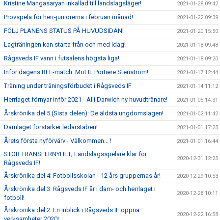
Kristine Mangasaryan inkallad till landslagsläger!
2021-01-28 09:42
Provspela för herr-juniorerna i februari månad!
2021-01-22 09:39
FÖLJ PLANENS STATUS PÅ HUVUDSIDAN!
2021-01-20 15:50
Lagträningen kan starta från och med idag!
2021-01-18 09:48
Rågsveds IF vann i futsalens högsta liga!
2021-01-18 09:20
Inför dagens RFL-match: Möt IL Portiere Stenström!
2021-01-17 12:44
Träning under träningsförbudet i Rågsveds IF
2021-01-14 11:12
Herrlaget förnyar inför 2021 - Alli Darwich ny huvudtränare!
2021-01-05 14:31
Årskrönika del 5 (Sista delen): De äldsta ungdomslagen!
2021-01-02 11:42
Damlaget förstärker ledarstaben!
2021-01-01 17:25
Årets första nyförvärv - Välkommen... !
2021-01-01 16:44
STOR TRANSFERNYHET; Landslagsspelare klar för
2020-12-31 12:25
Rågsveds IF!
Årskrönika del 4: Fotbollsskolan - 12 års gruppernas år!
2020-12-29 10:53
Årskrönika del 3: Rågsveds IF år i dam- och herrlaget i
2020-12-28 10:11
fotboll!
Årskrönika del 2: En inblick i Rågsveds IF öppna
2020-12-22 16:58
verksamheter 2020!