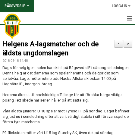
RÅGSVEDS IF
LOGGA IN
HEM
Helgens A-lagsmatcher och de
KONTAKT
<
>
äldsta ungdomslagen
OM FÖRENINGEN
2018-05-18 14:48
Dags för helg igen, solen har skinit på Rågsveds IF i säsongsinledningen.
AVGIFTER
Denna helg är det damerna som spelar hemma och de gör det som
serietvåa. Laget möter rutinerade Nacka Allstars klockan 14.00 på
TRYGGHET OCH VÄRDEGRUND
Hagsätra IP , imorgon lördag.
Herrarna åker ut till spelskickliga Tullinge för att försöka bärga viktiga
KNATTEFOTBOLLSSKOLA
poäng i ett skede när serien håller på att sätta sig.
PARTNERSKAP & SPONSRING
Våra äldsta juniorer, U 18 spelar mot Tyresö FF på söndag. Laget befinner
sig just nu i serieledning efter att varit väldigt stabila i sitt försvarsspel de
SKOLSAMARBETEN
första fyra matcherna.
På flicksidan möter vårt U15 lag Stureby SK, även det på söndag.
SOCIAL HÅLLBARHET