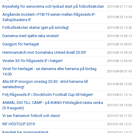
Krysshelg för seniorerna och lyckad start på fotbollsskolan
2019-08-27 11:33
Angående incident i P18/19 serien mellan Rågsveds IF-
2019-08-23 14:43
Saltsjöbadens IF
Fotbollsskolan startar igen på söndag!
2019-08-23 13:26
Damerna med sjätte raka vinsten!
2019-08-19 09:13
Oavgjort för herrlaget
2019-08-16 09:07
Hemmamatch mot Somaliska United ikväll 20.30!
2019-08-15 09:24
Vinster X3 för Rågsveds IF i helgen!
2019-08-12 09:09
Vinst för herrlaget - se damerna eller herrarna på lördag
2019-08-08 07:43
14.00
Alla till IP imorgon onsdag 20.30 - stöd herrarna till
2019-08-06 12:05
serieledning!
Följ Rågsveds IF i Stockholm Football Cup till helgen!
2019-08-01 15:16
ANMÄL DIG TILL CAMP - på IKANO-Fritidsgård nästa vecka
2019-07-29 14:05
(5-9 augusti)
Vi ser framemot fotboll och dans!
2019-07-29 11:07
RIF HÖSTCUP 2019
2019-07-03 12:51
Kansliet har sommarstängt
2019-07-01 13:12