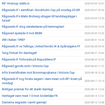
RIF Höstcup ställs in
2020-09-09 10:07
Rågsveds IF i semifinal i Stockholm Cup på onsdag 20.00!
2020-09-07 09:30
Rågsveds IFs Malin Broberg uttagen till landslagsläger i
2020-09-04 13:29
futsal!
Rågsveds IF slog serieledaren på hemmaplan!
2020-09-04 13:09
Rågsved spelade X mot BKBK
2020-09-03 10:25
VM i Italien 1990?
2020-08-31 14:24
Rågsveds IF vs Tullinge, United Nordic IK & Spårvägens FF
2020-08-28 09:49
Tung förlust för damlaget!
2020-08-27 10:45
Rågsveds IF förlorade på Aspuddens IP
2020-08-24 10:25
Rågsved gjorde sorti i Victoria Cup
2020-08-20 11:27
Inför kvartsfinalen mot Brommapojkarna i Victoria Cup
2020-08-18 10:26
Rågsveds IF tog första segern i dam-trean och BP i kvart på
2020-08-17 10:13
onsdag!
Äntligen premiär för ett starkt damlag!
2020-08-14 12:56
Herrlaget vann med 1-0 mot Södertälje FK
2020-08-14 12:51
Damerna segrade i varmt genrep!
2020-08-10 13:08