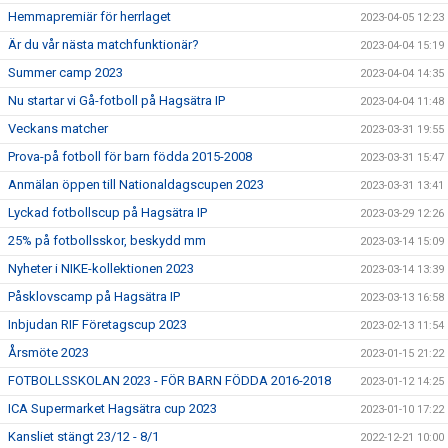
Hemmapremiär för herrlaget
2023-04-05 12:23
Är du vår nästa matchfunktionär?
2023-04-04 15:19
Summer camp 2023
2023-04-04 14:35
Nu startar vi Gå-fotboll på Hagsätra IP
2023-04-04 11:48
Veckans matcher
2023-03-31 19:55
Prova-på fotboll för barn födda 2015-2008
2023-03-31 15:47
Anmälan öppen till Nationaldagscupen 2023
2023-03-31 13:41
Lyckad fotbollscup på Hagsätra IP
2023-03-29 12:26
25% på fotbollsskor, beskydd mm
2023-03-14 15:09
Nyheter i NIKE-kollektionen 2023
2023-03-14 13:39
Påsklovscamp på Hagsätra IP
2023-03-13 16:58
Inbjudan RIF Företagscup 2023
2023-02-13 11:54
Årsmöte 2023
2023-01-15 21:22
FOTBOLLSSKOLAN 2023 - FÖR BARN FÖDDA 2016-2018
2023-01-12 14:25
ICA Supermarket Hagsätra cup 2023
2023-01-10 17:22
Kansliet stängt 23/12 - 8/1
2022-12-21 10:00