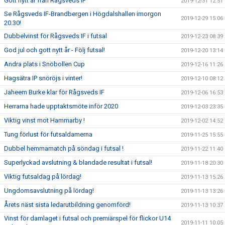
Gott nytt år från Rågsveds IF
2019-12-31 12:51
Se Rågsveds IF-Brandbergen i Högdalshallen imorgon
2019-12-29 15:06
20.30!
Dubbelvinst för Rågsveds IF i futsal
2019-12-23 08:39
God jul och gott nytt år - Följ futsal!
2019-12-20 13:14
Andra plats i Snöbollen Cup
2019-12-16 11:26
Hagsätra IP snöröjs i vinter!
2019-12-10 08:12
Jaheem Burke klar för Rågsveds IF
2019-12-06 16:53
Herrarna hade upptaktsmöte inför 2020
2019-12-03 23:35
Viktig vinst mot Hammarby !
2019-12-02 14:52
Tung förlust för futsaldamerna
2019-11-25 15:55
Dubbel hemmamatch på söndag i futsal !
2019-11-22 11:40
Superlyckad avslutning & blandade resultat i futsal!
2019-11-18 20:30
Viktig futsaldag på lördag!
2019-11-13 15:26
Ungdomsavslutning på lördag!
2019-11-13 13:26
Årets näst sista ledarutbildning genomförd!
2019-11-13 10:37
Vinst för damlaget i futsal och premiärspel för flickor U14
2019-11-11 10:05