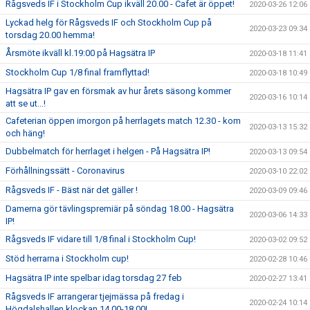
Rågsveds IF i Stockholm Cup ikväll 20.00 - Cafet är öppet!
2020-03-26 12:06
Lyckad helg för Rågsveds IF och Stockholm Cup på
2020-03-23 09:34
torsdag 20.00 hemma!
Årsmöte ikväll kl.19:00 på Hagsätra IP
2020-03-18 11:41
Stockholm Cup 1/8 final framflyttad!
2020-03-18 10:49
Hagsätra IP gav en försmak av hur årets säsong kommer
2020-03-16 10:14
att se ut...!
Cafeterian öppen imorgon på herrlagets match 12.30 - kom
2020-03-13 15:32
och häng!
Dubbelmatch för herrlaget i helgen - På Hagsätra IP!
2020-03-13 09:54
Förhållningssätt - Coronavirus
2020-03-10 22:02
Rågsveds IF - Bäst när det gäller !
2020-03-09 09:46
Damerna gör tävlingspremiär på söndag 18.00 - Hagsätra
2020-03-06 14:33
IP!
Rågsveds IF vidare till 1/8 final i Stockholm Cup!
2020-03-02 09:52
Stöd herrarna i Stockholm cup!
2020-02-28 10:46
Hagsätra IP inte spelbar idag torsdag 27 feb
2020-02-27 13:41
Rågsveds IF arrangerar tjejmässa på fredag i
2020-02-24 10:14
Högdalshallen klockan 14.00-18.00!