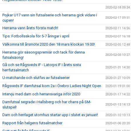
2020-02-18 09:34
Pojkar U17 vann sin futsalserie och herrarna gick vidare i
2020-02-17 09:51
cupen!
Herrarna vann årets första match!
2020-02-11 14:56
Tips: Fotbollsskola för 5-7 åringar i april
2020-02-07 16:18
Välkomna till årsmöte 2020 den 18 mars klockan 19.00!
2020-02-05 12:48
Herrarna gör säsongspremiär och tack för denna
2020-02-03 10:27
futsalsäong!
Gå och se Rågsveds IF - Latorps IF i årets sista
2020-01-31 14:30
herrfutsalmatch
U-matchande och slutfas av futsalserier
2020-01-27 10:09
Rågsveds IF damfutsal kom 2a i Örebro Ladies Night Open
2020-01-19 01:00
Intervju med dam och herransvariga inför 2020
2020-01-17 14:22
Damfutsal segrade i Hallsberg och har chans på SM-
2020-01-13 14:13
slutspel!
Dam och herrlaget utomhus startar upp i slutet av januari!
2020-01-10 10:13
Rapport från helgens futsalmatcher
2020-01-06 20:20