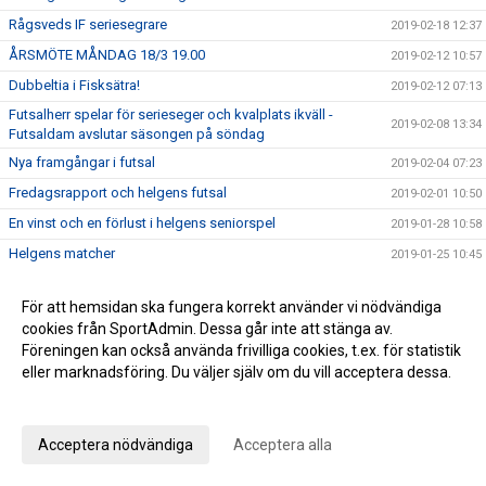
Rågsveds IF seriesegrare
2019-02-18 12:37
ÅRSMÖTE MÅNDAG 18/3 19.00
2019-02-12 10:57
Dubbeltia i Fisksätra!
2019-02-12 07:13
Futsalherr spelar för serieseger och kvalplats ikväll -
2019-02-08 13:34
Futsaldam avslutar säsongen på söndag
Nya framgångar i futsal
2019-02-04 07:23
Fredagsrapport och helgens futsal
2019-02-01 10:50
En vinst och en förlust i helgens seniorspel
2019-01-28 10:58
Helgens matcher
2019-01-25 10:45
Rågsveds IF VÅRCUP 2019
2019-01-22 09:23
För att hemsidan ska fungera korrekt använder vi nödvändiga
Helgens dubbel i futsal!
2019-01-20 20:47
cookies från SportAdmin. Dessa går inte att stänga av.
Helgens matcher
2019-01-18 20:19
Föreningen kan också använda frivilliga cookies, t.ex. för statistik
eller marknadsföring. Du väljer själv om du vill acceptera dessa.
Läsning om vår rörelseprofil samt info om helgen
2019-01-11 12:21
Anpassa dina val
Vinst i seriefinal för herrfutsal och rapport från jullovet
2019-01-07 08:54
2019 smyger igång
2019-01-06 10:09
Acceptera nödvändiga
Acceptera alla
Summering av 2018
2018-12-28 16:54