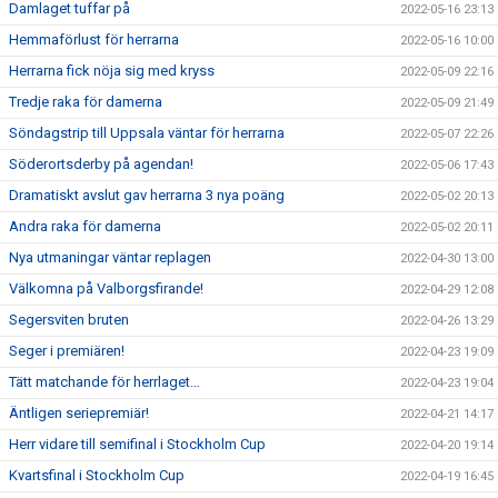
Damlaget tuffar på
2022-05-16 23:13
Hemmaförlust för herrarna
2022-05-16 10:00
Herrarna fick nöja sig med kryss
2022-05-09 22:16
Tredje raka för damerna
2022-05-09 21:49
Söndagstrip till Uppsala väntar för herrarna
2022-05-07 22:26
Söderortsderby på agendan!
2022-05-06 17:43
Dramatiskt avslut gav herrarna 3 nya poäng
2022-05-02 20:13
Andra raka för damerna
2022-05-02 20:11
Nya utmaningar väntar replagen
2022-04-30 13:00
Välkomna på Valborgsfirande!
2022-04-29 12:08
Segersviten bruten
2022-04-26 13:29
Seger i premiären!
2022-04-23 19:09
Tätt matchande för herrlaget…
2022-04-23 19:04
Äntligen seriepremiär!
2022-04-21 14:17
Herr vidare till semifinal i Stockholm Cup
2022-04-20 19:14
Kvartsfinal i Stockholm Cup
2022-04-19 16:45