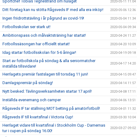
Sportchef Tobias Tegnestrand om nuläget
2020-05-11 11:04
Ditt företag kan nu stötta Rågsveds IF med alla era inköp!
2020-05-06 12:36
Ingen friidrottstävling i år pågrund av covid-19!
2020-05-04 11:34
Fotbollsskolan ser stark ut!
2020-05-04 09:34
Ambitionspass och målvaktsträning har startat!
2020-04-24 11:27
Fotbollssäsongen har officiellt startat!
2020-04-20 10:09
Idag startar fotbollsskolan för 5-6 åringar!
2020-04-19 09:18
Start av fotbollskola på söndag & alla seniormatcher
2020-04-17 14:20
inställda tillsvidare!
Herrlagets premiär fastslagen till torsdag 11 juni!
2020-04-15 09:47
Damlagspremiär på söndag!
2020-04-14 11:57
Nytt besked: Tävlingsverksamheten startar 17 april!
2020-04-08 17:11
Inställda evenemang och camper
2020-04-06 13:51
Rågsveds IF tar ställning MOT betting på amatörfotboll!
2020-04-01 11:32
Rågsveds IF till kvartsfinal i Victoria Cup!
2020-03-30 10:04
Herrlaget vidare till kvartsfinal i Stockholm Cup - Damernas
2020-03-27 09:02
tur i cupen på söndag 16.00!