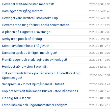
Herrlaget startade hösten med vinst!
2020-08-08 19:38
Damlaget drar igång motorn!
2020-08-04 09:45
Herrlaget vann kvarten i Stockholm Cup
2020-08-04 09:38
Herrarna med tung förlust i andra seriematchen
2020-07-01 11:29
A-planen på Hagsätra IP avstängd
2020-06-28 17:35
Derby utan publik på fredag!
2020-06-22 09:06
Sommarverksamheter i Rågsved!
2020-06-18 12:47
Damerna spelade äntligen match igen!
2020-06-18 10:25
Premiärseger och stark laginsats av herrlaget!
2020-06-17 10:02
Herrlaget gör division 3 premiär!
2020-06-12 09:14
TBT och framtidsblick på Rågsveds IF Friidrottstävling:
2020-06-04 10:54
Open League!
Seriepremiär x 2 mot Djurgårdens IF i futsal!
2020-05-25 11:49
Köp presentkort från kända butiker - stöd Rågsveds IF
2020-05-20 10:45
Fin helg för U-lagen!
2020-05-18 10:31
Fotbollsskola och ungdomsmatcher i helgen!
2020-05-15 12:19