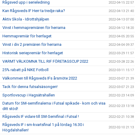
Rågsved upp i serieledning
2022-04-15 22:57
Kan Rågsveds IF Herr ta tredje raka?
2022-04-13 21:40
Aktiv Skola - Idrottshjälpen
2022-04-13 07:00
Vinst i hemmapremiären för herrarna
2022-04-12 18:20
Hemmapremiär för herrlaget
2022-04-05 20:55
Vinst i div 2 premiären för herrarna
2022-04-04 09:37
Historisk seriepremiär för herrlaget
2022-03-29 11:57
VARMT VÄLKOMNA TILL RIF FÖRETAGSCUP 2022
2022-03-28 22:26
25% rabatt på NIKE Fotboll
2022-03-11 15:17
Välkommen till Rågsveds IFs årsmöte 2022
2022-03-07 21:39
Tack för denna futsalsäsongen!
2022-03-07 21:23
Sportlovscup i Hagsätrahallen
2022-02-23 14:09
Datum för SM-semifinalerna i Futsal spikade - kom och visa
2022-02-23 13:18
ditt stöd!
Rågsveds IF vidare till SM-Semifinal i Futsal !
2022-02-21 10:38
Rågsveds IF i sm-kvartsfinal 1 på lördag 16.30 i
2022-02-10 21:13
Högdalshallen!