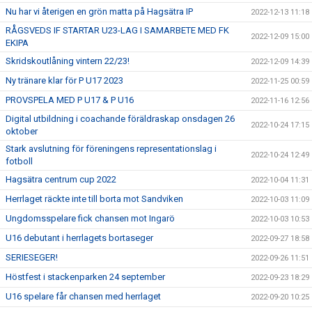
Nu har vi återigen en grön matta på Hagsätra IP
2022-12-13 11:18
RÅGSVEDS IF STARTAR U23-LAG I SAMARBETE MED FK
2022-12-09 15:00
EKIPA
Skridskoutlåning vintern 22/23!
2022-12-09 14:39
Ny tränare klar för P U17 2023
2022-11-25 00:59
PROVSPELA MED P U17 & P U16
2022-11-16 12:56
Digital utbildning i coachande föräldraskap onsdagen 26
2022-10-24 17:15
oktober
Stark avslutning för föreningens representationslag i
2022-10-24 12:49
fotboll
Hagsätra centrum cup 2022
2022-10-04 11:31
Herrlaget räckte inte till borta mot Sandviken
2022-10-03 11:09
Ungdomsspelare fick chansen mot Ingarö
2022-10-03 10:53
U16 debutant i herrlagets bortaseger
2022-09-27 18:58
SERIESEGER!
2022-09-26 11:51
Höstfest i stackenparken 24 september
2022-09-23 18:29
U16 spelare får chansen med herrlaget
2022-09-20 10:25