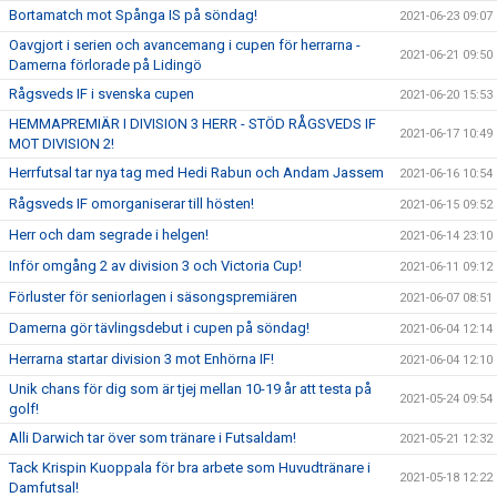
Bortamatch mot Spånga IS på söndag!
2021-06-23 09:07
Oavgjort i serien och avancemang i cupen för herrarna -
2021-06-21 09:50
Damerna förlorade på Lidingö
Rågsveds IF i svenska cupen
2021-06-20 15:53
HEMMAPREMIÄR I DIVISION 3 HERR - STÖD RÅGSVEDS IF
2021-06-17 10:49
MOT DIVISION 2!
Herrfutsal tar nya tag med Hedi Rabun och Andam Jassem
2021-06-16 10:54
Rågsveds IF omorganiserar till hösten!
2021-06-15 09:52
Herr och dam segrade i helgen!
2021-06-14 23:10
Inför omgång 2 av division 3 och Victoria Cup!
2021-06-11 09:12
Förluster för seniorlagen i säsongspremiären
2021-06-07 08:51
Damerna gör tävlingsdebut i cupen på söndag!
2021-06-04 12:14
Herrarna startar division 3 mot Enhörna IF!
2021-06-04 12:10
Unik chans för dig som är tjej mellan 10-19 år att testa på
2021-05-24 09:54
golf!
Alli Darwich tar över som tränare i Futsaldam!
2021-05-21 12:32
Tack Krispin Kuoppala för bra arbete som Huvudtränare i
2021-05-18 12:22
Damfutsal!