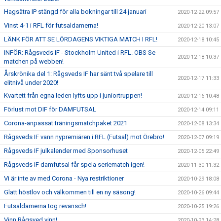
Hagsätra IP stängd för alla bokningar till 24 januari
2020-12-22 09:57
Vinst 4-1 i RFL för futsaldamerna!
2020-12-20 13:07
LÄNK FÖR ATT SE LÖRDAGENS VIKTIGA MATCH I RFL!
2020-12-18 10:45
INFÖR: Rågsveds IF - Stockholm United i RFL. OBS Se
2020-12-18 10:37
matchen på webben!
Årskrönika del 1: Rågsveds IF har sänt två spelare till
2020-12-17 11:33
elitnivå under 2020!
Kvartett från egna leden lyfts upp i juniortruppen!
2020-12-16 10:48
Förlust mot DIF för DAMFUTSAL
2020-12-14 09:11
Corona-anpassat träningsmatchpaket 2021
2020-12-08 13:34
Rågsveds IF vann nypremiären i RFL (Futsal) mot Örebro!
2020-12-07 09:19
Rågsveds IF julkalender med Sponsorhuset
2020-12-05 22:49
Rågsveds IF damfutsal får spela seriematch igen!
2020-11-30 11:32
Vi är inte av med Corona - Nya restriktioner
2020-10-29 18:08
Glatt höstlov och välkommen till en ny säsong!
2020-10-26 09:44
Futsaldamerna tog revansch!
2020-10-25 19:26
Vinn Rågsved vinn!
2020-10-23 14:28