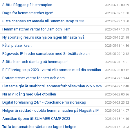
Stötta Råggan på hemmaplan
2023-06-16 00:39
Dags för hemmamatcher igen!
2023-06-02 11:30
Sista chansen att anmäla till Summer Camp 2023!
2023-05-29 13:50
Hemmamatcher väntar för Dam och Herr
2023-05-17 13:33
Ny sportslig resurs ska hjälpa lagen till nästa nivå
2023-05-16 21:18
Fåtal platser kvar!
2023-05-11 14:36
Rågsveds IF inleder samarbete med Snösättaskolan
2023-05-09 12:12
Stötta herr- och damlag på hemmaplan!
2023-05-04 14:01
RIF Företagscup 2023 - varmt välkommen med din anmälan
2023-05-03 09:12
Bortamatcher väntar för herr och dam
2023-04-27 13:44
Platserna går åt snabbt till sommarfotbollsskolan v25 & v26
2023-04-27 12:48
Nu är vi igång med Gå-Fotbollen
2023-04-22 00:26
Digital föreläsning 24/4 - Coachande föräldraskap
2023-04-21 23:32
Helgen är räddad - dubbla hemmamatcher på Hagsätra IP!
2023-04-21 14:07
Anmälan öppen till SUMMER CAMP 2023
2023-04-18 14:16
Tuffa bortamatcher väntar rep-lagen i helgen
2023-04-13 10:03