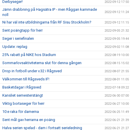
Derbyseger!
2022-09-12 17:50
Jämn drabbning på Hagsätra IP - men Råggan kammade
2022-09-12 11:24
noll
Ni har väl inte utbildningarna från RF Sisu Stockholm?
2022-09-12 11:15
Sent poängtapp för herr
2022-09-05 21:32
Seger i seriefinalen
2022-09-05 19:44
Update: replag
2022-09-02 11:08
25% rabatt på NIKE hos Stadium
2022-08-19 10:00
Sommarlovsaktiviteterna slut för denna gången
2022-08-15 15:02
Drop in fotboll under v.32 i Rågsved
2022-08-07 21:55
Välkommen till Rågsveds IF!
2022-08-01 11:05
Basketdagar i Rågsved
2022-07-18 09:22
Kansliet semesterstängt
2022-06-30 07:00
Viktig bortaseger för herr
2022-06-27 10:00
10:e raka för damerna
2022-06-25 11:49
Sent mål gav herrarna en poäng
2022-06-21 21:39
Halva serien spelad - dam i fortsatt serieledning
2022-06-21 21:27