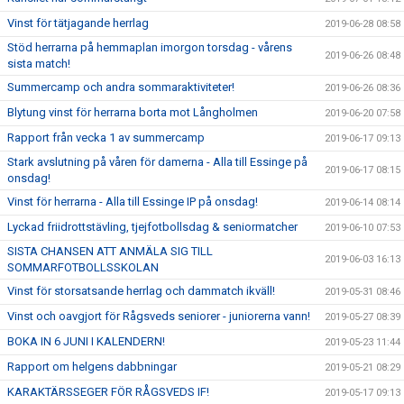
Vinst för tätjagande herrlag
2019-06-28 08:58
Stöd herrarna på hemmaplan imorgon torsdag - vårens
2019-06-26 08:48
sista match!
Summercamp och andra sommaraktiviteter!
2019-06-26 08:36
Blytung vinst för herrarna borta mot Långholmen
2019-06-20 07:58
Rapport från vecka 1 av summercamp
2019-06-17 09:13
Stark avslutning på våren för damerna - Alla till Essinge på
2019-06-17 08:15
onsdag!
Vinst för herrarna - Alla till Essinge IP på onsdag!
2019-06-14 08:14
Lyckad friidrottstävling, tjejfotbollsdag & seniormatcher
2019-06-10 07:53
SISTA CHANSEN ATT ANMÄLA SIG TILL
2019-06-03 16:13
SOMMARFOTBOLLSSKOLAN
Vinst för storsatsande herrlag och dammatch ikväll!
2019-05-31 08:46
Vinst och oavgjort för Rågsveds seniorer - juniorerna vann!
2019-05-27 08:39
BOKA IN 6 JUNI I KALENDERN!
2019-05-23 11:44
Rapport om helgens dabbningar
2019-05-21 08:29
KARAKTÄRSSEGER FÖR RÅGSVEDS IF!
2019-05-17 09:13