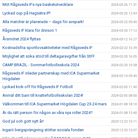
Möt Rågsveds IFs nya basketutvecklare
2024-03-26 11:31
Lyckad cup på Hagsätra IP!
2024-03-25 12:43
Alla matcher är planerade – dags för avspark!
2024-03-22 09:40
Rågsveds IF klara för divison 1
2024-03-20 17:12
Årsmötet 2024 flyttas
2024-03-12 16:27
Kostnadsfria sportlovsaktiviteter med Rågsveds IF
2024-02-22 16:39
Möjlighet att söka stöd till deltagaravgifter från StFF
2024-02-20 16:05
CAMP BRAZIL - Sommarfotbollsskola 2024
2024-02-20 10:58
Rågsveds IF inleder partnerskap med ICA Supermarket
2024-02-14 09:40
Högdalen
Lyckad kick-off för Rågsveds IF Fotboll
2024-02-05 11:40
Anmäl ditt barn till knattefotbollsskolan 2024!
2024-02-05 08:00
Välkommen till ICA Supermarket Högdalen Cup 23-24 mars
2024-01-08 18:10
Är du rätt person för någon av våra nya roller 2024?
2024-01-08 15:40
God jul och gott nytt år!
2023-12-22 10:11
Ingarö bergsprängning stöttar sociala fonden
2023-12-20 15:07