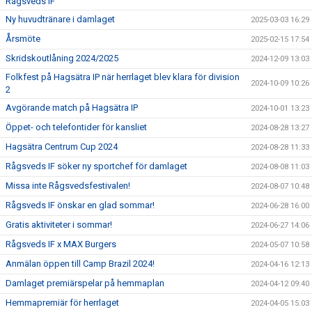
Rågsveds IF
Ny huvudtränare i damlaget
2025-03-03 16:29
Årsmöte
2025-02-15 17:54
Skridskoutlåning 2024/2025
2024-12-09 13:03
Folkfest på Hagsätra IP när herrlaget blev klara för division
2024-10-09 10:26
2
Avgörande match på Hagsätra IP
2024-10-01 13:23
Öppet- och telefontider för kansliet
2024-08-28 13:27
Hagsätra Centrum Cup 2024
2024-08-28 11:33
Rågsveds IF söker ny sportchef för damlaget
2024-08-08 11:03
Missa inte Rågsvedsfestivalen!
2024-08-07 10:48
Rågsveds IF önskar en glad sommar!
2024-06-28 16:00
Gratis aktiviteter i sommar!
2024-06-27 14:06
Rågsveds IF x MAX Burgers
2024-05-07 10:58
Anmälan öppen till Camp Brazil 2024!
2024-04-16 12:13
Damlaget premiärspelar på hemmaplan
2024-04-12 09:40
Hemmapremiär för herrlaget
2024-04-05 15:03