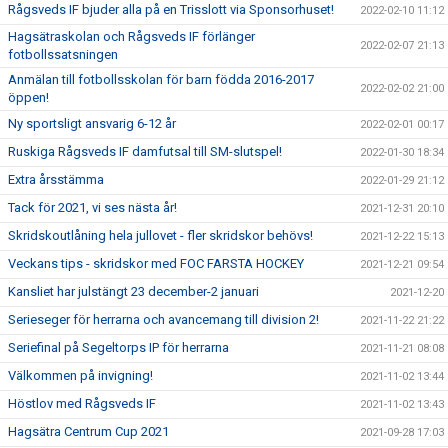
Rågsveds IF bjuder alla på en Trisslott via Sponsorhuset!
2022-02-10 11:12
Hagsätraskolan och Rågsveds IF förlänger
2022-02-07 21:13
fotbollssatsningen
Anmälan till fotbollsskolan för barn födda 2016-2017
2022-02-02 21:00
öppen!
Ny sportsligt ansvarig 6-12 år
2022-02-01 00:17
Ruskiga Rågsveds IF damfutsal till SM-slutspel!
2022-01-30 18:34
Extra årsstämma
2022-01-29 21:12
Tack för 2021, vi ses nästa år!
2021-12-31 20:10
Skridskoutlåning hela jullovet - fler skridskor behövs!
2021-12-22 15:13
Veckans tips - skridskor med FOC FARSTA HOCKEY
2021-12-21 09:54
Kansliet har julstängt 23 december-2 januari
2021-12-20
Serieseger för herrarna och avancemang till division 2!
2021-11-22 21:22
Seriefinal på Segeltorps IP för herrarna
2021-11-21 08:08
Välkommen på invigning!
2021-11-02 13:44
Höstlov med Rågsveds IF
2021-11-02 13:43
Hagsätra Centrum Cup 2021
2021-09-28 17:03