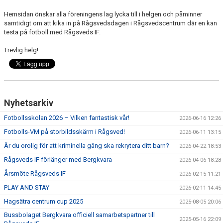
Hemsidan önskar alla föreningens lag lycka till i helgen och påminner
TRÄNINGSKLÄDER
samtidigt om att kika in på Rågsvedsdagen i Rågsvedscentrum där en kan
testa på fotboll med Rågsveds IF.
RÅGSVEDS IF I MEDIA
Trevlig helg!
FONDER
Nyhetsarkiv
Fotbollsskolan 2026 – Vilken fantastisk vår!
2026-06-16 12:26
Fotbolls-VM på storbildsskärm i Rågsved!
2026-06-11 13:15
Är du orolig för att kriminella gäng ska rekrytera ditt barn?
2026-04-22 18:53
Rågsveds IF förlänger med Bergkvara
2026-04-06 18:28
Årsmöte Rågsveds IF
2026-02-15 11:21
PLAY AND STAY
2026-02-11 14:45
Hagsätra centrum cup 2025
2025-08-05 20:06
Bussbolaget Bergkvara officiell samarbetspartner till
2025-05-16 22:09