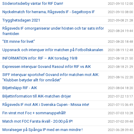
Söderortsderby väntar för RIF Dam!
2021-09-10 12:00
Nyckelmatch för herrarna; Rågsveds IF - Segeltorps IF
2021-09-10 08:00
Trygghetsdagen 2021
2021-09-08 21:28
Rågsveds IF omorganiserar under hösten och tar sats inför
2021-08-24 19:44
framtiden
”Ett minne för livet”
2021-08-20 18:48
Uppsnack och intervjuer inför matchen på Fotbollskanalen
2021-08-19 12:48
INFORMATION inför: RIF – AIK torsdag 19/8
2021-08-18 21:50
Expressen intervjuar Govand Rasoul inför RIF vs AIK
2021-08-18 21:29
StFF intervjuar sportchef Govand inför matchen mot AIK:
2021-08-16 22:20
"Klubben betyder allt för området"
Biljettsläpp RIF - AIK
2021-08-04 18:20
Biljettinformation till AIK-matchen dröjer
2021-07-22 13:17
Rågsveds IF mot AIK i Svenska Cupen - Missa inte!
2021-07-15 06:49
Fin vinst mot Foc + sommaruppehåll!
2021-07-03 10:28
Match mot FOC Farsta ikväll - 20.00 på IP!
2021-07-02 09:48
Moralseger på Spånga IP med en man mindre !
2021-06-28 09:40