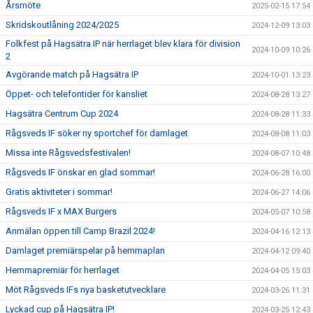
Årsmöte
2025-02-15 17:54
Skridskoutlåning 2024/2025
2024-12-09 13:03
Folkfest på Hagsätra IP när herrlaget blev klara för division
2024-10-09 10:26
2
Avgörande match på Hagsätra IP
2024-10-01 13:23
Öppet- och telefontider för kansliet
2024-08-28 13:27
Hagsätra Centrum Cup 2024
2024-08-28 11:33
Rågsveds IF söker ny sportchef för damlaget
2024-08-08 11:03
Missa inte Rågsvedsfestivalen!
2024-08-07 10:48
Rågsveds IF önskar en glad sommar!
2024-06-28 16:00
Gratis aktiviteter i sommar!
2024-06-27 14:06
Rågsveds IF x MAX Burgers
2024-05-07 10:58
Anmälan öppen till Camp Brazil 2024!
2024-04-16 12:13
Damlaget premiärspelar på hemmaplan
2024-04-12 09:40
Hemmapremiär för herrlaget
2024-04-05 15:03
Möt Rågsveds IFs nya basketutvecklare
2024-03-26 11:31
Lyckad cup på Hagsätra IP!
2024-03-25 12:43