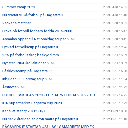
Summer camp 2023
2023-04-04 14:35
Nu startar vi Gå-fotboll på Hagsätra IP
2023-04-04 11:48
Veckans matcher
2023-03-31 19:55
Prova-på fotboll för barn födda 2015-2008
2023-03-31 15:47
Anmälan öppen till Nationaldagscupen 2023
2023-03-31 13:41
Lyckad fotbollscup på Hagsätra IP
2023-03-29 12:26
25% på fotbollsskor, beskydd mm
2023-03-14 15:09
Nyheter i NIKE-kollektionen 2023
2023-03-14 13:39
Påsklovscamp på Hagsätra IP
2023-03-13 16:58
Inbjudan RIF Företagscup 2023
2023-02-13 11:54
Årsmöte 2023
2023-01-15 21:22
FOTBOLLSSKOLAN 2023 - FÖR BARN FÖDDA 2016-2018
2023-01-12 14:25
ICA Supermarket Hagsätra cup 2023
2023-01-10 17:22
Kansliet stängt 23/12 - 8/1
2022-12-21 10:00
Nu har vi återigen en grön matta på Hagsätra IP
2022-12-13 11:18
RÅGSVEDS IF STARTAR U23-LAG I SAMARBETE MED FK