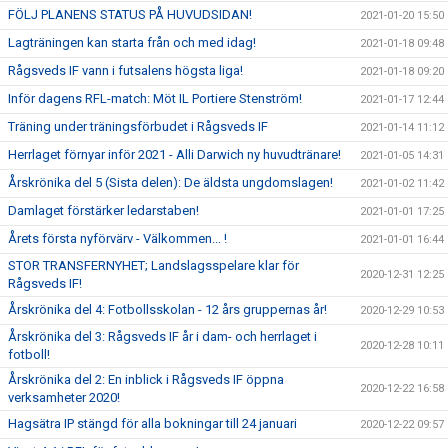
FÖLJ PLANENS STATUS PÅ HUVUDSIDAN!
2021-01-20 15:50
Lagträningen kan starta från och med idag!
2021-01-18 09:48
Rågsveds IF vann i futsalens högsta liga!
2021-01-18 09:20
Inför dagens RFL-match: Möt IL Portiere Stenström!
2021-01-17 12:44
Träning under träningsförbudet i Rågsveds IF
2021-01-14 11:12
Herrlaget förnyar inför 2021 - Alli Darwich ny huvudtränare!
2021-01-05 14:31
Årskrönika del 5 (Sista delen): De äldsta ungdomslagen!
2021-01-02 11:42
Damlaget förstärker ledarstaben!
2021-01-01 17:25
Årets första nyförvärv - Välkommen... !
2021-01-01 16:44
STOR TRANSFERNYHET; Landslagsspelare klar för
2020-12-31 12:25
Rågsveds IF!
Årskrönika del 4: Fotbollsskolan - 12 års gruppernas år!
2020-12-29 10:53
Årskrönika del 3: Rågsveds IF år i dam- och herrlaget i
2020-12-28 10:11
fotboll!
Årskrönika del 2: En inblick i Rågsveds IF öppna
2020-12-22 16:58
verksamheter 2020!
Hagsätra IP stängd för alla bokningar till 24 januari
2020-12-22 09:57