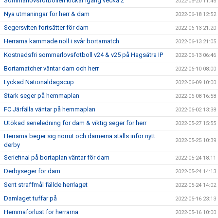
Sommarlovsfotbollen kickar igång vecka 2
2022-06-20 11:45
Nya utmaningar för herr & dam
2022-06-18 12:52
Segersviten fortsätter för dam
2022-06-13 21:20
Herrarna kammade noll i svår bortamatch
2022-06-13 21:05
Kostnadsfri sommarlovsfotboll v24 & v25 på Hagsätra IP
2022-06-13 06:46
Bortamatcher väntar dam och herr
2022-06-10 08:00
Lyckad Nationaldagscup
2022-06-09 10:00
Stark seger på hemmaplan
2022-06-08 16:58
FC Järfälla väntar på hemmaplan
2022-06-02 13:38
Utökad serieledning för dam & viktig seger för herr
2022-05-27 15:55
Herrarna beger sig norrut och damerna ställs inför nytt
2022-05-25 10:39
derby
Seriefinal på bortaplan väntar för dam
2022-05-24 18:11
Derbyseger för dam
2022-05-24 14:13
Sent straffmål fällde herrlaget
2022-05-24 14:02
Damlaget tuffar på
2022-05-16 23:13
Hemmaförlust för herrarna
2022-05-16 10:00