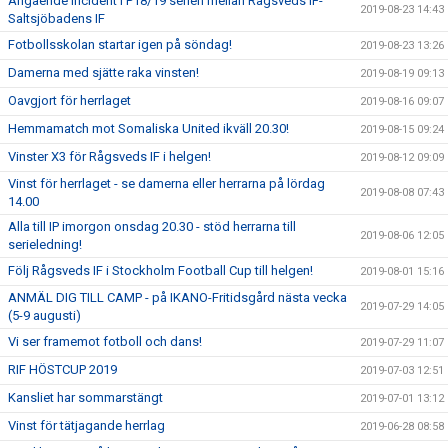
Angående incident i P18/19 serien mellan Rågsveds IF-
2019-08-23 14:43
Saltsjöbadens IF
Fotbollsskolan startar igen på söndag!
2019-08-23 13:26
Damerna med sjätte raka vinsten!
2019-08-19 09:13
Oavgjort för herrlaget
2019-08-16 09:07
Hemmamatch mot Somaliska United ikväll 20.30!
2019-08-15 09:24
Vinster X3 för Rågsveds IF i helgen!
2019-08-12 09:09
Vinst för herrlaget - se damerna eller herrarna på lördag
2019-08-08 07:43
14.00
Alla till IP imorgon onsdag 20.30 - stöd herrarna till
2019-08-06 12:05
serieledning!
Följ Rågsveds IF i Stockholm Football Cup till helgen!
2019-08-01 15:16
ANMÄL DIG TILL CAMP - på IKANO-Fritidsgård nästa vecka
2019-07-29 14:05
(5-9 augusti)
Vi ser framemot fotboll och dans!
2019-07-29 11:07
RIF HÖSTCUP 2019
2019-07-03 12:51
Kansliet har sommarstängt
2019-07-01 13:12
Vinst för tätjagande herrlag
2019-06-28 08:58