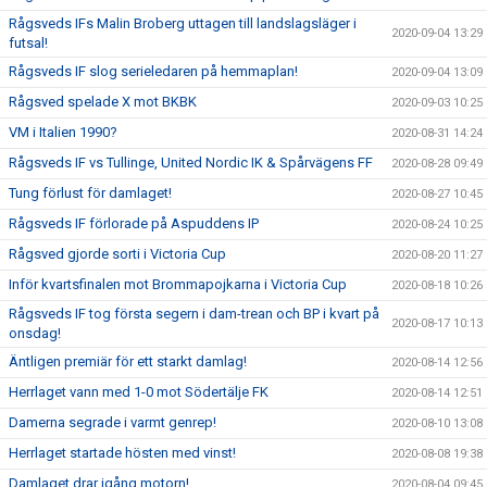
Rågsveds IFs Malin Broberg uttagen till landslagsläger i
2020-09-04 13:29
futsal!
Rågsveds IF slog serieledaren på hemmaplan!
2020-09-04 13:09
Rågsved spelade X mot BKBK
2020-09-03 10:25
VM i Italien 1990?
2020-08-31 14:24
Rågsveds IF vs Tullinge, United Nordic IK & Spårvägens FF
2020-08-28 09:49
Tung förlust för damlaget!
2020-08-27 10:45
Rågsveds IF förlorade på Aspuddens IP
2020-08-24 10:25
Rågsved gjorde sorti i Victoria Cup
2020-08-20 11:27
Inför kvartsfinalen mot Brommapojkarna i Victoria Cup
2020-08-18 10:26
Rågsveds IF tog första segern i dam-trean och BP i kvart på
2020-08-17 10:13
onsdag!
Äntligen premiär för ett starkt damlag!
2020-08-14 12:56
Herrlaget vann med 1-0 mot Södertälje FK
2020-08-14 12:51
Damerna segrade i varmt genrep!
2020-08-10 13:08
Herrlaget startade hösten med vinst!
2020-08-08 19:38
Damlaget drar igång motorn!
2020-08-04 09:45