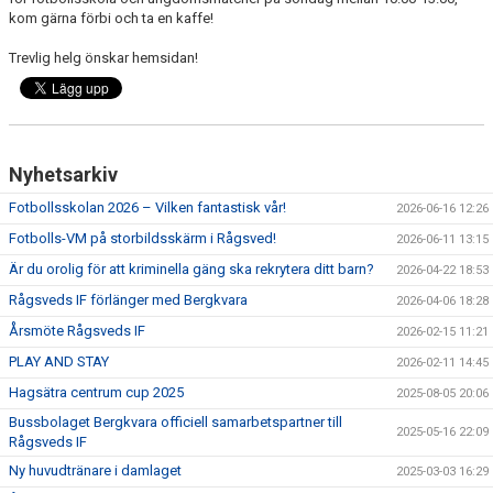
kom gärna förbi och ta en kaffe!
TRÄNINGSKLÄDER
Trevlig helg önskar hemsidan!
RÅGSVEDS IF I MEDIA
FONDER
Nyhetsarkiv
Fotbollsskolan 2026 – Vilken fantastisk vår!
2026-06-16 12:26
Fotbolls-VM på storbildsskärm i Rågsved!
2026-06-11 13:15
Är du orolig för att kriminella gäng ska rekrytera ditt barn?
2026-04-22 18:53
Rågsveds IF förlänger med Bergkvara
2026-04-06 18:28
Årsmöte Rågsveds IF
2026-02-15 11:21
PLAY AND STAY
2026-02-11 14:45
Hagsätra centrum cup 2025
2025-08-05 20:06
Bussbolaget Bergkvara officiell samarbetspartner till
2025-05-16 22:09
Rågsveds IF
Ny huvudtränare i damlaget
2025-03-03 16:29