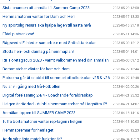
Sista chansen att anmäla till Summer Camp 2023!
2023-05-29 13:50
Hemmamatcher väntar för Dam och Herr
2023-05-17 13:33
Ny sportslig resurs ska hjälpa lagen till nästa nivå
2023-05-16 21:18
Fåtal platser kvar!
2023-05-11 14:36
Rågsveds IF inleder samarbete med Snösättaskolan
2023-05-09 12:12
Stötta herr- och damlag på hemmaplan!
2023-05-04 14:01
RIF Företagscup 2023 - varmt välkommen med din anmälan
2023-05-03 09:12
Bortamatcher väntar för herr och dam
2023-04-27 13:44
Platserna går åt snabbt till sommarfotbollsskolan v25 & v26
2023-04-27 12:48
Nu är vi igång med Gå-Fotbollen
2023-04-22 00:26
Digital föreläsning 24/4 - Coachande föräldraskap
2023-04-21 23:32
Helgen är räddad - dubbla hemmamatcher på Hagsätra IP!
2023-04-21 14:07
Anmälan öppen till SUMMER CAMP 2023
2023-04-18 14:16
Tuffa bortamatcher väntar rep-lagen i helgen
2023-04-13 10:03
Hemmapremiär för herrlaget
2023-04-05 12:23
Är du vår nästa matchfunktionär?
2023-04-04 15:19