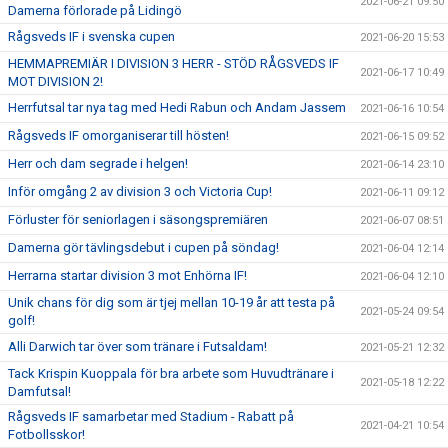
2021-06-21 09:50
Damerna förlorade på Lidingö
Rågsveds IF i svenska cupen
2021-06-20 15:53
HEMMAPREMIÄR I DIVISION 3 HERR - STÖD RÅGSVEDS IF
2021-06-17 10:49
MOT DIVISION 2!
Herrfutsal tar nya tag med Hedi Rabun och Andam Jassem
2021-06-16 10:54
Rågsveds IF omorganiserar till hösten!
2021-06-15 09:52
Herr och dam segrade i helgen!
2021-06-14 23:10
Inför omgång 2 av division 3 och Victoria Cup!
2021-06-11 09:12
Förluster för seniorlagen i säsongspremiären
2021-06-07 08:51
Damerna gör tävlingsdebut i cupen på söndag!
2021-06-04 12:14
Herrarna startar division 3 mot Enhörna IF!
2021-06-04 12:10
Unik chans för dig som är tjej mellan 10-19 år att testa på
2021-05-24 09:54
golf!
Alli Darwich tar över som tränare i Futsaldam!
2021-05-21 12:32
Tack Krispin Kuoppala för bra arbete som Huvudtränare i
2021-05-18 12:22
Damfutsal!
Rågsveds IF samarbetar med Stadium - Rabatt på
2021-04-21 10:54
Fotbollsskor!