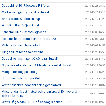
Dubbelvinst för Rågsveds IF i futsal
2019-12-23 08:39
God jul och gott nytt år - Följ futsal!
2019-12-20 13:14
Andra plats i Snöbollen Cup
2019-12-16 11:26
Hagsätra IP snöröjs i vinter!
2019-12-10 08:12
Jaheem Burke klar för Rågsveds IF
2019-12-06 16:53
Herrarna hade upptaktsmöte inför 2020
2019-12-03 23:35
Viktig vinst mot Hammarby !
2019-12-02 14:52
Tung förlust för futsaldamerna
2019-11-25 15:55
Dubbel hemmamatch på söndag i futsal !
2019-11-22 11:40
Superlyckad avslutning & blandade resultat i futsal!
2019-11-18 20:30
Viktig futsaldag på lördag!
2019-11-13 15:26
Ungdomsavslutning på lördag!
2019-11-13 13:26
Årets näst sista ledarutbildning genomförd!
2019-11-13 10:37
Vinst för damlaget i futsal och premiärspel för flickor U14
2019-11-11 10:05
och pojkar U15
Stötta Rågsveds IF i RFL på söndag klockan 18.30!
2019-11-08 12:53