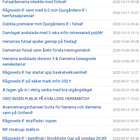
Futsaldamerna inledde med förlust!
2020-10-19 09:58
Rågsveds IF vann med 6-2 mot Djurgårdens IF i
2020-10-17 10:07
herrfutsalpremiär!
Dubbla premiärer mot Djurgårdens IF i futsal!
2020-10-16 09:46
Damlaget avslutade med 3 raka inför intresserad publik!
2020-10-13 15:15
Herrarnas futsal spelar genrep på fredag!
2020-10-06 09:28
Damernas futsal vann årets första träningsmatch
2020-10-06 09:26
Herrarna avslutade division 3 & Damerna besegrade
2020-10-06 09:13
serieledarna!
Rågsveds IF har startat upp basketverksamhet!
2020-10-01 10:27
Rågsveds IF på säker mark inför 2021!
2020-09-27 10:23
A-lagen går in i viktig vecka med bra utgångsläge!
2020-09-21 09:48
OBS! INGEN PUBLIK PÅ KVÄLLENS HERRMATCH!
2020-09-17 15:02
Avancemangschansen borta för herrarna och damerna
2020-09-14 10:30
vann på Gotland!
Rågsveds IF straffade i cupen
2020-09-10 09:40
RIF Höstcup ställs in
2020-09-09 10:07
Rågsveds IF i semifinal i Stockholm Cup på onsdag 20.00!
2020-09-07 09:30