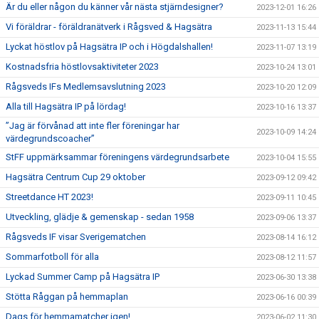
Är du eller någon du känner vår nästa stjärndesigner?
2023-12-01 16:26
Vi föräldrar - föräldranätverk i Rågsved & Hagsätra
2023-11-13 15:44
Lyckat höstlov på Hagsätra IP och i Högdalshallen!
2023-11-07 13:19
Kostnadsfria höstlovsaktiviteter 2023
2023-10-24 13:01
Rågsveds IFs Medlemsavslutning 2023
2023-10-20 12:09
Alla till Hagsätra IP på lördag!
2023-10-16 13:37
”Jag är förvånad att inte fler föreningar har
2023-10-09 14:24
värdegrundscoacher”
StFF uppmärksammar föreningens värdegrundsarbete
2023-10-04 15:55
Hagsätra Centrum Cup 29 oktober
2023-09-12 09:42
Streetdance HT 2023!
2023-09-11 10:45
Utveckling, glädje & gemenskap - sedan 1958
2023-09-06 13:37
Rågsveds IF visar Sverigematchen
2023-08-14 16:12
Sommarfotboll för alla
2023-08-12 11:57
Lyckad Summer Camp på Hagsätra IP
2023-06-30 13:38
Stötta Råggan på hemmaplan
2023-06-16 00:39
Dags för hemmamatcher igen!
2023-06-02 11:30