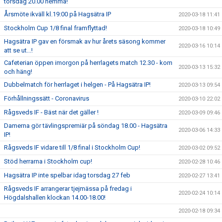
torsdag 20.00 hemma!
Årsmöte ikväll kl.19:00 på Hagsätra IP
2020-03-18 11:41
Stockholm Cup 1/8 final framflyttad!
2020-03-18 10:49
Hagsätra IP gav en försmak av hur årets säsong kommer
2020-03-16 10:14
att se ut...!
Cafeterian öppen imorgon på herrlagets match 12.30 - kom
2020-03-13 15:32
och häng!
Dubbelmatch för herrlaget i helgen - På Hagsätra IP!
2020-03-13 09:54
Förhållningssätt - Coronavirus
2020-03-10 22:02
Rågsveds IF - Bäst när det gäller !
2020-03-09 09:46
Damerna gör tävlingspremiär på söndag 18.00 - Hagsätra
2020-03-06 14:33
IP!
Rågsveds IF vidare till 1/8 final i Stockholm Cup!
2020-03-02 09:52
Stöd herrarna i Stockholm cup!
2020-02-28 10:46
Hagsätra IP inte spelbar idag torsdag 27 feb
2020-02-27 13:41
Rågsveds IF arrangerar tjejmässa på fredag i
2020-02-24 10:14
Högdalshallen klockan 14.00-18.00!
2020-02-18 09:34