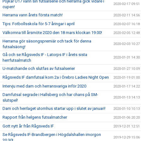
Pojkar U17 vann sin futsalserie och herrarna gick vidare i
2020-02-17 09:51
cupen!
Herrarna vann årets första match!
2020-02-11 14:56
Tips: Fotbollsskola för 5-7 åringar i april
2020-02-07 16:18
Välkomna till årsmöte 2020 den 18 mars klockan 19.00!
2020-02-05 12:48
Herrarna gör säsongspremiär och tack för denna
2020-02-03 10:27
futsalsäong!
Gå och se Rågsveds IF - Latorps IF i årets sista
2020-01-31 14:30
herrfutsalmatch
U-matchande och slutfas av futsalserier
2020-01-27 10:09
Rågsveds IF damfutsal kom 2a i Örebro Ladies Night Open
2020-01-19 01:00
Intervju med dam och herransvariga inför 2020
2020-01-17 14:22
Damfutsal segrade i Hallsberg och har chans på SM-
2020-01-13 14:13
slutspel!
Dam och herrlaget utomhus startar upp i slutet av januari!
2020-01-10 10:13
Rapport från helgens futsalmatcher
2020-01-06 20:20
Gott nytt år från Rågsveds IF
2019-12-31 12:51
Se Rågsveds IF-Brandbergen i Högdalshallen imorgon
2019-12-29 15:06
20.30!