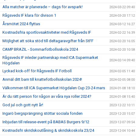
Alla matcher är planerade – dags för avspark!
2024-03-22 09:40
Rågsveds IF klara för divison 1
2024-03-20 17:12
Årsmötet 2024 flyttas
2024-03-12 16:27
Kostnadsfria sportlovsaktiviteter med Rågsveds IF
2024-02-22 16:39
Möjlighet att söka stöd till deltagaravgifter från StFF
2024-02-20 16:05
CAMP BRAZIL - Sommarfotbollsskola 2024
2024-02-20 10:58
Rågsveds IF inleder partnerskap med ICA Supermarket
2024-02-14 09:40
Högdalen
Lyckad kick-off för Rågsveds IF Fotboll
2024-02-05 11:40
Anmäl ditt barn till knattefotbollsskolan 2024!
2024-02-05 08:00
Välkommen till ICA Supermarket Högdalen Cup 23-24 mars
2024-01-08 18:10
Är du rätt person för någon av våra nya roller 2024?
2024-01-08 15:40
God jul och gott nytt år!
2023-12-22 10:11
Ingarö bergsprängning stöttar sociala fonden
2023-12-20 15:07
Inbjudan till release-event på BABAS Burgers 9/12
2023-12-07 09:54
Kostnadsfri skridskoutlåning & skridskoskola 23/24
2023-12-04 10:44