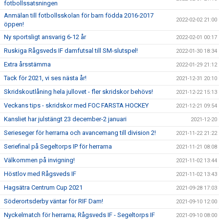
fotbollssatsningen
Anmälan till fotbollsskolan för barn födda 2016-2017
2022-02-02 21:00
öppen!
Ny sportsligt ansvarig 6-12 år
2022-02-01 00:17
Ruskiga Rågsveds IF damfutsal till SM-slutspel!
2022-01-30 18:34
Extra årsstämma
2022-01-29 21:12
Tack för 2021, vi ses nästa år!
2021-12-31 20:10
Skridskoutlåning hela jullovet - fler skridskor behövs!
2021-12-22 15:13
Veckans tips - skridskor med FOC FARSTA HOCKEY
2021-12-21 09:54
Kansliet har julstängt 23 december-2 januari
2021-12-20
Serieseger för herrarna och avancemang till division 2!
2021-11-22 21:22
Seriefinal på Segeltorps IP för herrarna
2021-11-21 08:08
Välkommen på invigning!
2021-11-02 13:44
Höstlov med Rågsveds IF
2021-11-02 13:43
Hagsätra Centrum Cup 2021
2021-09-28 17:03
Söderortsderby väntar för RIF Dam!
2021-09-10 12:00
Nyckelmatch för herrarna; Rågsveds IF - Segeltorps IF
2021-09-10 08:00