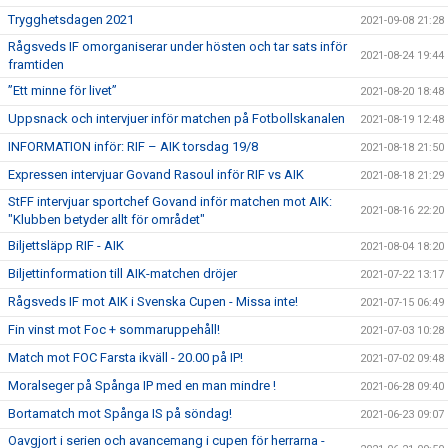
Trygghetsdagen 2021
2021-09-08 21:28
Rågsveds IF omorganiserar under hösten och tar sats inför
2021-08-24 19:44
framtiden
”Ett minne för livet”
2021-08-20 18:48
Uppsnack och intervjuer inför matchen på Fotbollskanalen
2021-08-19 12:48
INFORMATION inför: RIF – AIK torsdag 19/8
2021-08-18 21:50
Expressen intervjuar Govand Rasoul inför RIF vs AIK
2021-08-18 21:29
StFF intervjuar sportchef Govand inför matchen mot AIK:
2021-08-16 22:20
"Klubben betyder allt för området"
Biljettsläpp RIF - AIK
2021-08-04 18:20
Biljettinformation till AIK-matchen dröjer
2021-07-22 13:17
Rågsveds IF mot AIK i Svenska Cupen - Missa inte!
2021-07-15 06:49
Fin vinst mot Foc + sommaruppehåll!
2021-07-03 10:28
Match mot FOC Farsta ikväll - 20.00 på IP!
2021-07-02 09:48
Moralseger på Spånga IP med en man mindre !
2021-06-28 09:40
Bortamatch mot Spånga IS på söndag!
2021-06-23 09:07
Oavgjort i serien och avancemang i cupen för herrarna -