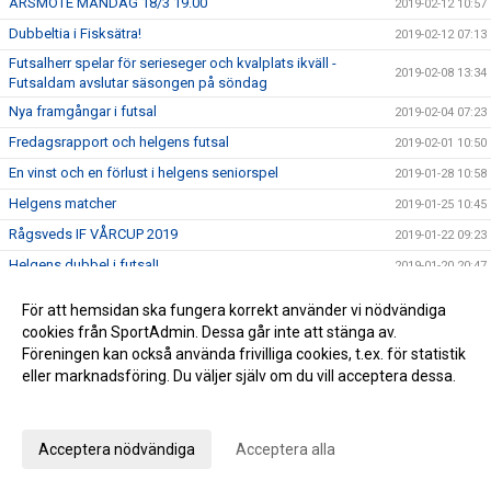
ÅRSMÖTE MÅNDAG 18/3 19.00
2019-02-12 10:57
Dubbeltia i Fisksätra!
2019-02-12 07:13
Futsalherr spelar för serieseger och kvalplats ikväll -
2019-02-08 13:34
Futsaldam avslutar säsongen på söndag
Nya framgångar i futsal
2019-02-04 07:23
Fredagsrapport och helgens futsal
2019-02-01 10:50
En vinst och en förlust i helgens seniorspel
2019-01-28 10:58
Helgens matcher
2019-01-25 10:45
Rågsveds IF VÅRCUP 2019
2019-01-22 09:23
Helgens dubbel i futsal!
2019-01-20 20:47
Helgens matcher
2019-01-18 20:19
För att hemsidan ska fungera korrekt använder vi nödvändiga
Läsning om vår rörelseprofil samt info om helgen
2019-01-11 12:21
cookies från SportAdmin. Dessa går inte att stänga av.
Föreningen kan också använda frivilliga cookies, t.ex. för statistik
Vinst i seriefinal för herrfutsal och rapport från jullovet
2019-01-07 08:54
eller marknadsföring. Du väljer själv om du vill acceptera dessa.
2019 smyger igång
2019-01-06 10:09
Anpassa dina val
Summering av 2018
2018-12-28 16:54
Julhälsning från kansliet!
Acceptera nödvändiga
Acceptera alla
2018-12-21 10:04
Viktig vinst i jakten på serieseger!
2018-12-17 07:53