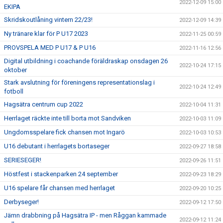
2022-12-09 15:00
EKIPA
Skridskoutlåning vintern 22/23!
2022-12-09 14:39
Ny tränare klar för P U17 2023
2022-11-25 00:59
PROVSPELA MED P U17 & P U16
2022-11-16 12:56
Digital utbildning i coachande föräldraskap onsdagen 26
2022-10-24 17:15
oktober
Stark avslutning för föreningens representationslag i
2022-10-24 12:49
fotboll
Hagsätra centrum cup 2022
2022-10-04 11:31
Herrlaget räckte inte till borta mot Sandviken
2022-10-03 11:09
Ungdomsspelare fick chansen mot Ingarö
2022-10-03 10:53
U16 debutant i herrlagets bortaseger
2022-09-27 18:58
SERIESEGER!
2022-09-26 11:51
Höstfest i stackenparken 24 september
2022-09-23 18:29
U16 spelare får chansen med herrlaget
2022-09-20 10:25
Derbyseger!
2022-09-12 17:50
Jämn drabbning på Hagsätra IP - men Råggan kammade
2022-09-12 11:24