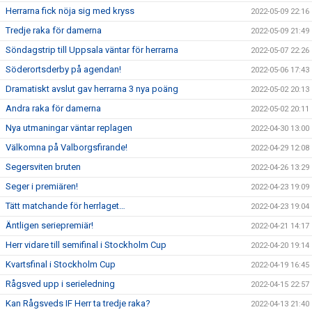
Herrarna fick nöja sig med kryss
2022-05-09 22:16
Tredje raka för damerna
2022-05-09 21:49
Söndagstrip till Uppsala väntar för herrarna
2022-05-07 22:26
Söderortsderby på agendan!
2022-05-06 17:43
Dramatiskt avslut gav herrarna 3 nya poäng
2022-05-02 20:13
Andra raka för damerna
2022-05-02 20:11
Nya utmaningar väntar replagen
2022-04-30 13:00
Välkomna på Valborgsfirande!
2022-04-29 12:08
Segersviten bruten
2022-04-26 13:29
Seger i premiären!
2022-04-23 19:09
Tätt matchande för herrlaget…
2022-04-23 19:04
Äntligen seriepremiär!
2022-04-21 14:17
Herr vidare till semifinal i Stockholm Cup
2022-04-20 19:14
Kvartsfinal i Stockholm Cup
2022-04-19 16:45
Rågsved upp i serieledning
2022-04-15 22:57
Kan Rågsveds IF Herr ta tredje raka?
2022-04-13 21:40