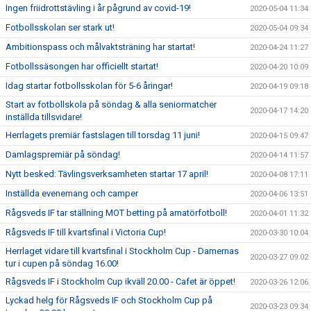
Ingen friidrottstävling i år pågrund av covid-19!
2020-05-04 11:34
Fotbollsskolan ser stark ut!
2020-05-04 09:34
Ambitionspass och målvaktsträning har startat!
2020-04-24 11:27
Fotbollssäsongen har officiellt startat!
2020-04-20 10:09
Idag startar fotbollsskolan för 5-6 åringar!
2020-04-19 09:18
Start av fotbollskola på söndag & alla seniormatcher
2020-04-17 14:20
inställda tillsvidare!
Herrlagets premiär fastslagen till torsdag 11 juni!
2020-04-15 09:47
Damlagspremiär på söndag!
2020-04-14 11:57
Nytt besked: Tävlingsverksamheten startar 17 april!
2020-04-08 17:11
Inställda evenemang och camper
2020-04-06 13:51
Rågsveds IF tar ställning MOT betting på amatörfotboll!
2020-04-01 11:32
Rågsveds IF till kvartsfinal i Victoria Cup!
2020-03-30 10:04
Herrlaget vidare till kvartsfinal i Stockholm Cup - Damernas
2020-03-27 09:02
tur i cupen på söndag 16.00!
Rågsveds IF i Stockholm Cup ikväll 20.00 - Cafet är öppet!
2020-03-26 12:06
Lyckad helg för Rågsveds IF och Stockholm Cup på
2020-03-23 09:34