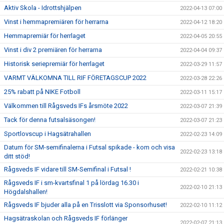
Aktiv Skola - Idrottshjälpen
2022-04-13 07:00
Vinst i hemmapremiären för herrarna
2022-04-12 18:20
Hemmapremiär för herrlaget
2022-04-05 20:55
Vinst i div 2 premiären för herrarna
2022-04-04 09:37
Historisk seriepremiär för herrlaget
2022-03-29 11:57
VARMT VÄLKOMNA TILL RIF FÖRETAGSCUP 2022
2022-03-28 22:26
25% rabatt på NIKE Fotboll
2022-03-11 15:17
Välkommen till Rågsveds IFs årsmöte 2022
2022-03-07 21:39
Tack för denna futsalsäsongen!
2022-03-07 21:23
Sportlovscup i Hagsätrahallen
2022-02-23 14:09
Datum för SM-semifinalerna i Futsal spikade - kom och visa
2022-02-23 13:18
ditt stöd!
Rågsveds IF vidare till SM-Semifinal i Futsal !
2022-02-21 10:38
Rågsveds IF i sm-kvartsfinal 1 på lördag 16.30 i
2022-02-10 21:13
Högdalshallen!
Rågsveds IF bjuder alla på en Trisslott via Sponsorhuset!
2022-02-10 11:12
Hagsätraskolan och Rågsveds IF förlänger
2022-02-07 21:13