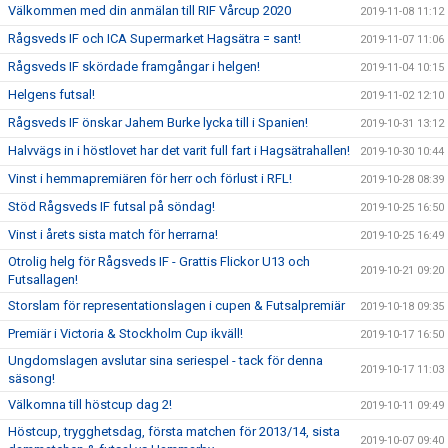
Välkommen med din anmälan till RIF Vårcup 2020
2019-11-08 11:12
Rågsveds IF och ICA Supermarket Hagsätra = sant!
2019-11-07 11:06
Rågsveds IF skördade framgångar i helgen!
2019-11-04 10:15
Helgens futsal!
2019-11-02 12:10
Rågsveds IF önskar Jahem Burke lycka till i Spanien!
2019-10-31 13:12
Halvvägs in i höstlovet har det varit full fart i Hagsätrahallen!
2019-10-30 10:44
Vinst i hemmapremiären för herr och förlust i RFL!
2019-10-28 08:39
Stöd Rågsveds IF futsal på söndag!
2019-10-25 16:50
Vinst i årets sista match för herrarna!
2019-10-25 16:49
Otrolig helg för Rågsveds IF - Grattis Flickor U13 och
2019-10-21 09:20
Futsallagen!
Storslam för representationslagen i cupen & Futsalpremiär
2019-10-18 09:35
Premiär i Victoria & Stockholm Cup ikväll!
2019-10-17 16:50
Ungdomslagen avslutar sina seriespel - tack för denna
2019-10-17 11:03
säsong!
Välkomna till höstcup dag 2!
2019-10-11 09:49
Höstcup, trygghetsdag, första matchen för 2013/14, sista
2019-10-07 09:40