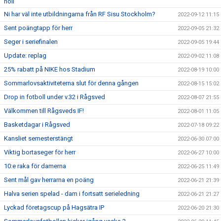
noll
Ni har väl inte utbildningarna från RF Sisu Stockholm?
2022-09-12 11:15
Sent poängtapp för herr
2022-09-05 21:32
Seger i seriefinalen
2022-09-05 19:44
Update: replag
2022-09-02 11:08
25% rabatt på NIKE hos Stadium
2022-08-19 10:00
Sommarlovsaktiviteterna slut för denna gången
2022-08-15 15:02
Drop in fotboll under v.32 i Rågsved
2022-08-07 21:55
Välkommen till Rågsveds IF!
2022-08-01 11:05
Basketdagar i Rågsved
2022-07-18 09:22
Kansliet semesterstängt
2022-06-30 07:00
Viktig bortaseger för herr
2022-06-27 10:00
10:e raka för damerna
2022-06-25 11:49
Sent mål gav herrarna en poäng
2022-06-21 21:39
Halva serien spelad - dam i fortsatt serieledning
2022-06-21 21:27
Lyckad företagscup på Hagsätra IP
2022-06-20 21:30