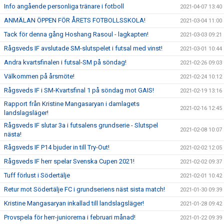
Info angående personliga tränare i fotboll
2021-04-07 13:40
ANMÄLAN ÖPPEN FÖR ÅRETS FOTBOLLSSKOLA!
2021-03-04 11:00
Tack för denna gång Hoshang Rasoul - lagkapten!
2021-03-03 09:21
Rågsveds IF avslutade SM-slutspelet i futsal med vinst!
2021-03-01 10:44
Andra kvartsfinalen i futsal-SM på söndag!
2021-02-26 09:03
Välkommen på årsmöte!
2021-02-24 10:12
Rågsveds IF i SM-Kvartsfinal 1 på söndag mot GAIS!
2021-02-19 13:16
Rapport från Kristine Mangasaryan i damlagets
2021-02-16 12:45
landslagsläger!
Rågsveds IF slutar 3a i futsalens grundserie - Slutspel
2021-02-08 10:07
nästa!
Rågsveds IF P14 bjuder in till Try-Out!
2021-02-02 12:05
Rågsveds IF herr spelar Svenska Cupen 2021!
2021-02-02 09:37
Tuff förlust i Södertälje
2021-02-01 10:42
Retur mot Södertälje FC i grundseriens näst sista match!
2021-01-30 09:39
Kristine Mangasaryan inkallad till landslagsläger!
2021-01-28 09:42
Provspela för herr-juniorerna i februari månad!
2021-01-22 09:39