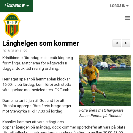
RÅGSVEDS IF
LOGGA IN
HEM
Långhelgen som kommer
KONTAKT
<
>
2018-05-09 11:27
OM FÖRENINGEN
Kristihimmelfärdsdagen innebär långhelg
för många. Matcherna för Rågsveds IF
AVGIFTER
duggar dock tätt i vanlig ordning.
Herrlaget spelar på hemmaplan klockan
TRYGGHET OCH VÄRDEGRUND
16.00 nu på lördag, kom förbi och stötta
våra spelare mot serieledaren IFK Tumba.
KNATTEFOTBOLLSSKOLA
Damerna tar färjan till Gotland för att
försöka upprepa förra årets bragdseger
PARTNERSKAP & SPONSRING
Förra årets matchavgörare
mot Stenkyrka IF kl 17.00 på lördag.
Sanna Penton på Gotland
SKOLSAMARBETEN
Kansliet kommer att vara stängt och
öppnar återigen på måndag, dock kommer sportchefer att vara på plats
för fotbollsskola och ungdomsmatcher på söndag mellan 10.00-13.00,
SOCIAL HÅLLBARHET