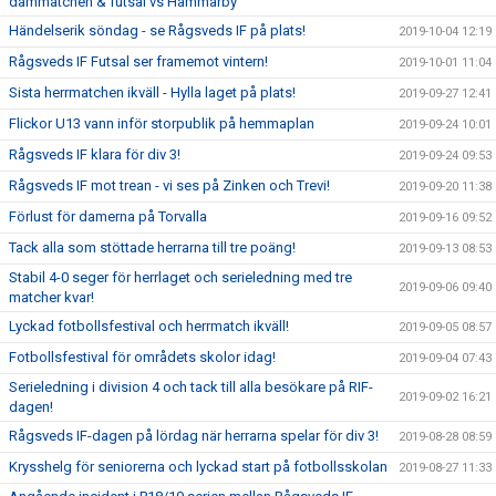
dammatchen & futsal vs Hammarby
Händelserik söndag - se Rågsveds IF på plats!
2019-10-04 12:19
Rågsveds IF Futsal ser framemot vintern!
2019-10-01 11:04
Sista herrmatchen ikväll - Hylla laget på plats!
2019-09-27 12:41
Flickor U13 vann inför storpublik på hemmaplan
2019-09-24 10:01
Rågsveds IF klara för div 3!
2019-09-24 09:53
Rågsveds IF mot trean - vi ses på Zinken och Trevi!
2019-09-20 11:38
Förlust för damerna på Torvalla
2019-09-16 09:52
Tack alla som stöttade herrarna till tre poäng!
2019-09-13 08:53
Stabil 4-0 seger för herrlaget och serieledning med tre
2019-09-06 09:40
matcher kvar!
Lyckad fotbollsfestival och herrmatch ikväll!
2019-09-05 08:57
Fotbollsfestival för områdets skolor idag!
2019-09-04 07:43
Serieledning i division 4 och tack till alla besökare på RIF-
2019-09-02 16:21
dagen!
Rågsveds IF-dagen på lördag när herrarna spelar för div 3!
2019-08-28 08:59
Krysshelg för seniorerna och lyckad start på fotbollsskolan
2019-08-27 11:33