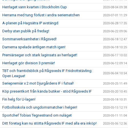
Herrlaget vann kvarten i Stockholm Cup
2020-08-04 09:38
Herrarna med tung förlust i andra seriematchen
2020-07-01 11:29
A-planen på Hagsätra IP avstängd
2020-06-28 17:35
Derby utan publik på fredag!
2020-06-22 09:06
Sommarverksamheter i Rågsved!
2020-06-18 12:47
Damerna spelade äntligen match igen!
2020-06-18 10:25
Premiärseger och stark laginsats av herrlaget!
2020-06-17 10:02
Herrlaget gör division 3 premiär!
2020-06-12 09:14
TBT och framtidsblick på Rågsveds IF Friidrottstävling:
2020-06-04 10:54
Open League!
Seriepremiär x 2 mot Djurgårdens IF i futsal!
2020-05-25 11:49
Köp presentkort från kända butiker - stöd Rågsveds IF
2020-05-20 10:45
Fin helg för U-lagen!
2020-05-18 10:31
Fotbollsskola och ungdomsmatcher i helgen!
2020-05-15 12:19
Sportchef Tobias Tegnestrand om nuläget
2020-05-11 11:04
Ditt företag kan nu stötta Rågsveds IF med alla era inköp!
2020-05-06 12:36