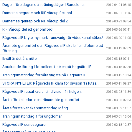
Dagen före dagen och träningsläger i Barcelona...
2019-04-04 08:15
Damerna segrade och RIF vårcup fick sol
2019-04-01 11:16
Damernas genrep och RIF vårcup del 2
2019-03-29 09:34
RIF Vårcup del ett genomförd!
2019-03-26 07:41
Rågsveds IF bryter ny mark - ansvarig för videokanal sökes!
2019-03-20 11:05
Årsmöte genomfört och Rågsveds IF ska bli en diplomerad
2019-03-19 07:39
förening
Ikväll är det årsmöte
2019-03-18 07:41
Sprakande lördag i fotbollens tecken på Hagsätra IP
2019-03-18 07:38
Träningsmatchdag för våra yngsta på Hagsätra IP
2019-03-15 18:14
STORA NYHETER: Rågsveds IF klara för divison 1 i futsal!
2019-03-11 09:27
Rågsveds IF futsal kvalar till division 1 i helgen!
2019-03-08 11:39
Årets första ledar- och tränarmöte genomfört
2019-03-05 07:53
Årets första vänskapsmatchdag igång
2019-03-02 11:57
Träningsmatchdag 1 för ungdomar
2019-03-01 15:04
Rågsveds IF seriesegrare
2019-02-18 12:37