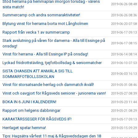
Stöd herrarna på hemmaplan imorgon torsdag - vårens
2019-06-26 08:48
sista match!
Summercamp och andra sommaraktiviteter!
2019-06-26 08:36
Blytung vinst för herrarna borta mot Långholmen
2019-06-20 07:58
Rapport från vecka 1 av summercamp
2019-06-17 09:13
Stark avslutning på våren för damerna - Alla till Essinge på
2019-06-17 08:15
onsdag!
Vinst för herrarna - Alla till Essinge IP på onsdag!
2019-06-14 08:14
Lyckad friidrottstävling, tjejfotbollsdag & seniormatcher
2019-06-10 07:53
SISTA CHANSEN ATT ANMÄLA SIG TILL
2019-06-03 16:13
SOMMARFOTBOLLSSKOLAN
Vinst för storsatsande herrlag och dammatch ikväll!
2019-05-31 08:46
Vinst och oavgjort för Rågsveds seniorer - juniorerna vann!
2019-05-27 08:39
BOKA IN 6 JUNI I KALENDERN!
2019-05-23 11:44
Rapport om helgens dabbningar
2019-05-21 08:29
KARAKTÄRSSEGER FÖR RÅGSVEDS IF!
2019-05-17 09:13
Herrlaget spelar hemma!
2019-05-15 09:29
Tips: Hagsätra vårfest 11 maj & Rågsvedsdagen den 18