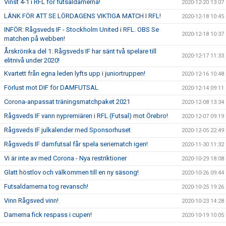
Vinst 4-1 i RFL för futsaldamerna!
2020-12-20 13:07
LÄNK FÖR ATT SE LÖRDAGENS VIKTIGA MATCH I RFL!
2020-12-18 10:45
INFÖR: Rågsveds IF - Stockholm United i RFL. OBS Se
2020-12-18 10:37
matchen på webben!
Årskrönika del 1: Rågsveds IF har sänt två spelare till
2020-12-17 11:33
elitnivå under 2020!
Kvartett från egna leden lyfts upp i juniortruppen!
2020-12-16 10:48
Förlust mot DIF för DAMFUTSAL
2020-12-14 09:11
Corona-anpassat träningsmatchpaket 2021
2020-12-08 13:34
Rågsveds IF vann nypremiären i RFL (Futsal) mot Örebro!
2020-12-07 09:19
Rågsveds IF julkalender med Sponsorhuset
2020-12-05 22:49
Rågsveds IF damfutsal får spela seriematch igen!
2020-11-30 11:32
Vi är inte av med Corona - Nya restriktioner
2020-10-29 18:08
Glatt höstlov och välkommen till en ny säsong!
2020-10-26 09:44
Futsaldamerna tog revansch!
2020-10-25 19:26
Vinn Rågsved vinn!
2020-10-23 14:28
Damerna fick respass i cupen!
2020-10-19 10:05