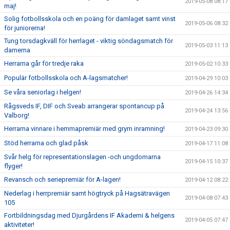
2019-05-08 08:17
maj!
Solig fotbollsskola och en poäng för damlaget samt vinst
2019-05-06 08:32
för juniorerna!
Tung torsdagkväll för herrlaget - viktig söndagsmatch för
2019-05-03 11:13
damerna
Herrarna går för tredje raka
2019-05-02 10:33
Populär fotbollsskola och A-lagsmatcher!
2019-04-29 10:03
Se våra seniorlag i helgen!
2019-04-26 14:34
Rågsveds IF, DIF och Sveab arrangerar spontancup på
2019-04-24 13:56
Valborg!
Herrarna vinnare i hemmapremiär med grym inramning!
2019-04-23 09:30
Stöd herrarna och glad påsk
2019-04-17 11:08
Svår helg för representationslagen -och ungdomarna
2019-04-15 10:37
flyger!
Revansch och seriepremiär för A-lagen!
2019-04-12 08:22
Nederlag i herrpremiär samt högtryck på Hagsätravägen
2019-04-08 07:43
105
Fortbildningsdag med Djurgårdens IF Akademi & helgens
2019-04-05 07:47
aktiviteter!