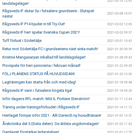
2021-02-16 12:45
landslagsläger!
Rågsveds IF slutar 3a i futsalens grundserie - Slutspel
2021-02-08 10:07
nästa!
Rågsveds IF P14 bjuder in till Try-Out!
2021-02-02 12:05
Rågsveds IF herr spelar Svenska Cupen 2021!
2021-02-02 09:37
Tuff förlust i Södertälje
2021-02-01 10:42
Retur mot Södertälje FC i grundseriens näst sista match!
2021-01-30 09:39
Kristine Mangasaryan inkallad till landslagsläger!
2021-01-28 09:42
Provspela för herr-juniorerna i februari månad!
2021-01-22 09:39
FÖLJ PLANENS STATUS PÅ HUVUDSIDAN!
2021-01-20 15:50
Lagträningen kan starta från och med idag!
2021-01-18 09:48
Rågsveds IF vann i futsalens högsta liga!
2021-01-18 09:20
Inför dagens RFL-match: Möt IL Portiere Stenström!
2021-01-17 12:44
Träning under träningsförbudet i Rågsveds IF
2021-01-14 11:12
Herrlaget förnyar inför 2021 - Alli Darwich ny huvudtränare!
2021-01-05 14:31
Årskrönika del 5 (Sista delen): De äldsta ungdomslagen!
2021-01-02 11:42
Damlaget förstärker ledarstaben!
2021-01-01 17:25