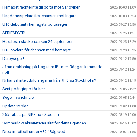
Herrlaget räckte inte till borta mot Sandviken
2022-10-03 11:09
Ungdomsspelare fick chansen mot Ingarö
2022-10-03 10:53
U16 debutant i herrlagets bortaseger
2022-09-27 18:58
SERIESEGER!
2022-09-26 11:51
Höstfest i stackenparken 24 september
2022-09-23 18:29
U16 spelare får chansen med herrlaget
2022-09-20 10:25
Derbyseger!
2022-09-12 17:50
Jämn drabbning på Hagsätra IP - men Råggan kammade
2022-09-12 11:24
noll
Ni har väl inte utbildningarna från RF Sisu Stockholm?
2022-09-12 11:15
Sent poängtapp för herr
2022-09-05 21:32
Seger i seriefinalen
2022-09-05 19:44
Update: replag
2022-09-02 11:08
25% rabatt på NIKE hos Stadium
2022-08-19 10:00
Sommarlovsaktiviteterna slut för denna gången
2022-08-15 15:02
Drop in fotboll under v.32 i Rågsved
2022-08-07 21:55