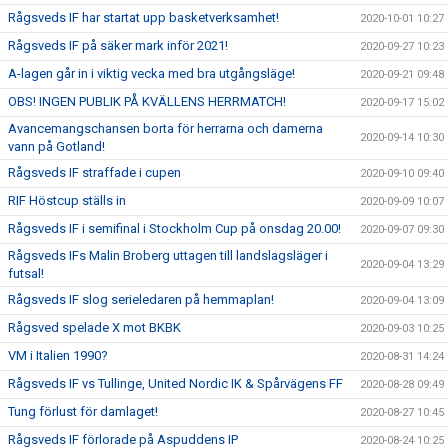
Rågsveds IF har startat upp basketverksamhet!
2020-10-01 10:27
Rågsveds IF på säker mark inför 2021!
2020-09-27 10:23
A-lagen går in i viktig vecka med bra utgångsläge!
2020-09-21 09:48
OBS! INGEN PUBLIK PÅ KVÄLLENS HERRMATCH!
2020-09-17 15:02
Avancemangschansen borta för herrarna och damerna
2020-09-14 10:30
vann på Gotland!
Rågsveds IF straffade i cupen
2020-09-10 09:40
RIF Höstcup ställs in
2020-09-09 10:07
Rågsveds IF i semifinal i Stockholm Cup på onsdag 20.00!
2020-09-07 09:30
Rågsveds IFs Malin Broberg uttagen till landslagsläger i
2020-09-04 13:29
futsal!
Rågsveds IF slog serieledaren på hemmaplan!
2020-09-04 13:09
Rågsved spelade X mot BKBK
2020-09-03 10:25
VM i Italien 1990?
2020-08-31 14:24
Rågsveds IF vs Tullinge, United Nordic IK & Spårvägens FF
2020-08-28 09:49
Tung förlust för damlaget!
2020-08-27 10:45
Rågsveds IF förlorade på Aspuddens IP
2020-08-24 10:25