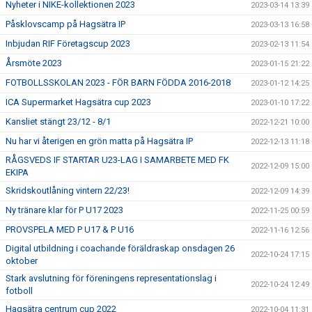
Nyheter i NIKE-kollektionen 2023
2023-03-14 13:39
Påsklovscamp på Hagsätra IP
2023-03-13 16:58
Inbjudan RIF Företagscup 2023
2023-02-13 11:54
Årsmöte 2023
2023-01-15 21:22
FOTBOLLSSKOLAN 2023 - FÖR BARN FÖDDA 2016-2018
2023-01-12 14:25
ICA Supermarket Hagsätra cup 2023
2023-01-10 17:22
Kansliet stängt 23/12 - 8/1
2022-12-21 10:00
Nu har vi återigen en grön matta på Hagsätra IP
2022-12-13 11:18
RÅGSVEDS IF STARTAR U23-LAG I SAMARBETE MED FK
2022-12-09 15:00
EKIPA
Skridskoutlåning vintern 22/23!
2022-12-09 14:39
Ny tränare klar för P U17 2023
2022-11-25 00:59
PROVSPELA MED P U17 & P U16
2022-11-16 12:56
Digital utbildning i coachande föräldraskap onsdagen 26
2022-10-24 17:15
oktober
Stark avslutning för föreningens representationslag i
2022-10-24 12:49
fotboll
Hagsätra centrum cup 2022
2022-10-04 11:31