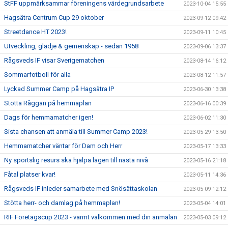
StFF uppmärksammar föreningens värdegrundsarbete
2023-10-04 15:55
Hagsätra Centrum Cup 29 oktober
2023-09-12 09:42
Streetdance HT 2023!
2023-09-11 10:45
Utveckling, glädje & gemenskap - sedan 1958
2023-09-06 13:37
Rågsveds IF visar Sverigematchen
2023-08-14 16:12
Sommarfotboll för alla
2023-08-12 11:57
Lyckad Summer Camp på Hagsätra IP
2023-06-30 13:38
Stötta Råggan på hemmaplan
2023-06-16 00:39
Dags för hemmamatcher igen!
2023-06-02 11:30
Sista chansen att anmäla till Summer Camp 2023!
2023-05-29 13:50
Hemmamatcher väntar för Dam och Herr
2023-05-17 13:33
Ny sportslig resurs ska hjälpa lagen till nästa nivå
2023-05-16 21:18
Fåtal platser kvar!
2023-05-11 14:36
Rågsveds IF inleder samarbete med Snösättaskolan
2023-05-09 12:12
Stötta herr- och damlag på hemmaplan!
2023-05-04 14:01
RIF Företagscup 2023 - varmt välkommen med din anmälan
2023-05-03 09:12