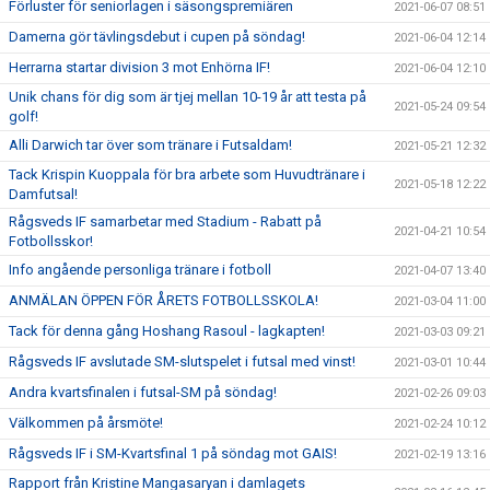
Förluster för seniorlagen i säsongspremiären
2021-06-07 08:51
Damerna gör tävlingsdebut i cupen på söndag!
2021-06-04 12:14
Herrarna startar division 3 mot Enhörna IF!
2021-06-04 12:10
Unik chans för dig som är tjej mellan 10-19 år att testa på
2021-05-24 09:54
golf!
Alli Darwich tar över som tränare i Futsaldam!
2021-05-21 12:32
Tack Krispin Kuoppala för bra arbete som Huvudtränare i
2021-05-18 12:22
Damfutsal!
Rågsveds IF samarbetar med Stadium - Rabatt på
2021-04-21 10:54
Fotbollsskor!
Info angående personliga tränare i fotboll
2021-04-07 13:40
ANMÄLAN ÖPPEN FÖR ÅRETS FOTBOLLSSKOLA!
2021-03-04 11:00
Tack för denna gång Hoshang Rasoul - lagkapten!
2021-03-03 09:21
Rågsveds IF avslutade SM-slutspelet i futsal med vinst!
2021-03-01 10:44
Andra kvartsfinalen i futsal-SM på söndag!
2021-02-26 09:03
Välkommen på årsmöte!
2021-02-24 10:12
Rågsveds IF i SM-Kvartsfinal 1 på söndag mot GAIS!
2021-02-19 13:16
Rapport från Kristine Mangasaryan i damlagets