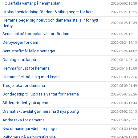
FC Järfälla väntar på hemmaplan
2022-06-02 13:38
Utökad serieledning för dam & viktig seger för herr
2022-05-27 15:55
Herrarna beger sig norrut och damerna ställs inför nytt
2022-05-25 10:39
derby
Seriefinal på bortaplan väntar för dam
2022-05-24 18:11
Derbyseger för dam
2022-05-24 14:13
Sent straffmål fällde herrlaget
2022-05-24 14:02
Damlaget tuffar på
2022-05-16 23:13
Hemmaförlust för herrarna
2022-05-16 10:00
Herrarna fick nöja sig med kryss
2022-05-09 22:16
Tredje raka för damerna
2022-05-09 21:49
Söndagstrip till Uppsala väntar för herrarna
2022-05-07 22:26
Söderortsderby på agendan!
2022-05-06 17:43
Dramatiskt avslut gav herrarna 3 nya poäng
2022-05-02 20:13
Andra raka för damerna
2022-05-02 20:11
Nya utmaningar väntar replagen
2022-04-30 13:00
Välkomna på Valborgsfirande!
2022-04-29 12:08