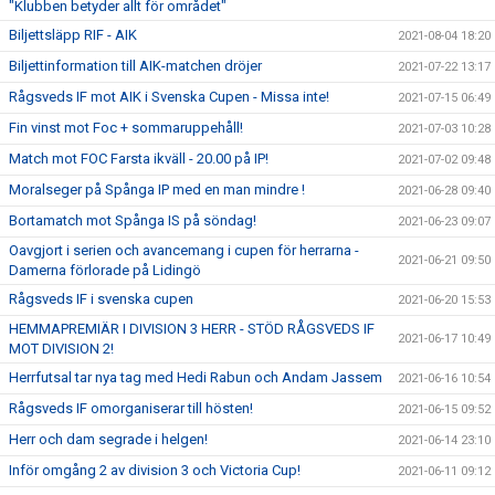
"Klubben betyder allt för området"
Biljettsläpp RIF - AIK
2021-08-04 18:20
Biljettinformation till AIK-matchen dröjer
2021-07-22 13:17
Rågsveds IF mot AIK i Svenska Cupen - Missa inte!
2021-07-15 06:49
Fin vinst mot Foc + sommaruppehåll!
2021-07-03 10:28
Match mot FOC Farsta ikväll - 20.00 på IP!
2021-07-02 09:48
Moralseger på Spånga IP med en man mindre !
2021-06-28 09:40
Bortamatch mot Spånga IS på söndag!
2021-06-23 09:07
Oavgjort i serien och avancemang i cupen för herrarna -
2021-06-21 09:50
Damerna förlorade på Lidingö
Rågsveds IF i svenska cupen
2021-06-20 15:53
HEMMAPREMIÄR I DIVISION 3 HERR - STÖD RÅGSVEDS IF
2021-06-17 10:49
MOT DIVISION 2!
Herrfutsal tar nya tag med Hedi Rabun och Andam Jassem
2021-06-16 10:54
Rågsveds IF omorganiserar till hösten!
2021-06-15 09:52
Herr och dam segrade i helgen!
2021-06-14 23:10
Inför omgång 2 av division 3 och Victoria Cup!
2021-06-11 09:12