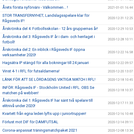
Årets första nyförvärv - Välkommen... !
2021-01-01 16:44
STOR TRANSFERNYHET; Landslagsspelare klar för
2020-12-31 12:25
Rågsveds IF!
Årskrönika del 4: Fotbollsskolan - 12 års gruppernas år!
2020-12-29 10:53
Årskrönika del 3: Rågsveds IF år i dam- och herrlaget i
2020-12-28 10:11
fotboll!
Årskrönika del 2: En inblick i Rågsveds IF öppna
2020-12-22 16:58
verksamheter 2020!
Hagsätra IP stängd för alla bokningar till 24 januari
2020-12-22 09:57
Vinst 4-1 i RFL för futsaldamerna!
2020-12-20 13:07
LÄNK FÖR ATT SE LÖRDAGENS VIKTIGA MATCH I RFL!
2020-12-18 10:45
INFÖR: Rågsveds IF - Stockholm United i RFL. OBS Se
2020-12-18 10:37
matchen på webben!
Årskrönika del 1: Rågsveds IF har sänt två spelare till
2020-12-17 11:33
elitnivå under 2020!
Kvartett från egna leden lyfts upp i juniortruppen!
2020-12-16 10:48
Förlust mot DIF för DAMFUTSAL
2020-12-14 09:11
Corona-anpassat träningsmatchpaket 2021
2020-12-08 13:34