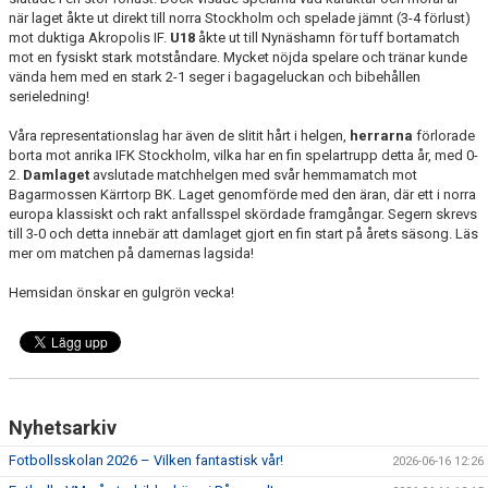
när laget åkte ut direkt till norra Stockholm och spelade jämnt (3-4 förlust)
mot duktiga Akropolis IF.
U18
åkte ut till Nynäshamn för tuff bortamatch
TRÄNINGSKLÄDER
mot en fysiskt stark motståndare. Mycket nöjda spelare och tränar kunde
vända hem med en stark 2-1 seger i bagageluckan och bibehållen
RÅGSVEDS IF I MEDIA
serieledning!
Våra representationslag har även de slitit hårt i helgen,
herrarna
förlorade
FONDER
borta mot anrika IFK Stockholm, vilka har en fin spelartrupp detta år, med 0-
2.
Damlaget
avslutade matchhelgen med svår hemmamatch mot
Bagarmossen Kärrtorp BK. Laget genomförde med den äran, där ett i norra
europa klassiskt och rakt anfallsspel skördade framgångar. Segern skrevs
till 3-0 och detta innebär att damlaget gjort en fin start på årets säsong. Läs
mer om matchen på damernas lagsida!
Hemsidan önskar en gulgrön vecka!
Nyhetsarkiv
Fotbollsskolan 2026 – Vilken fantastisk vår!
2026-06-16 12:26