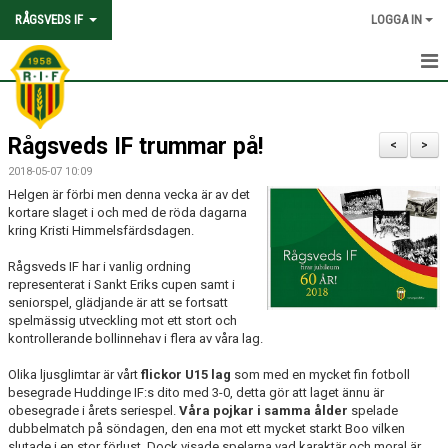
RÅGSVEDS IF
LOGGA IN
HEM
Rågsveds IF trummar på!
KONTAKT
<
>
2018-05-07 10:09
OM FÖRENINGEN
Helgen är förbi men denna vecka är av det
kortare slaget i och med de röda dagarna
AVGIFTER
kring Kristi Himmelsfärdsdagen.
Rågsveds IF har i vanlig ordning
TRYGGHET OCH VÄRDEGRUND
representerat i Sankt Eriks cupen samt i
seniorspel, glädjande är att se fortsatt
KNATTEFOTBOLLSSKOLA
spelmässig utveckling mot ett stort och
kontrollerande bollinnehav i flera av våra lag.
PARTNERSKAP & SPONSRING
Olika ljusglimtar är vårt
flickor U15 lag
som med en mycket fin fotboll
besegrade Huddinge IF:s dito med 3-0, detta gör att laget ännu är
SKOLSAMARBETEN
obesegrade i årets seriespel.
Våra pojkar i samma ålder
spelade
dubbelmatch på söndagen, den ena mot ett mycket starkt Boo vilken
slutade i en stor förlust. Dock visade spelarna vad karaktär och moral är
SOCIAL HÅLLBARHET