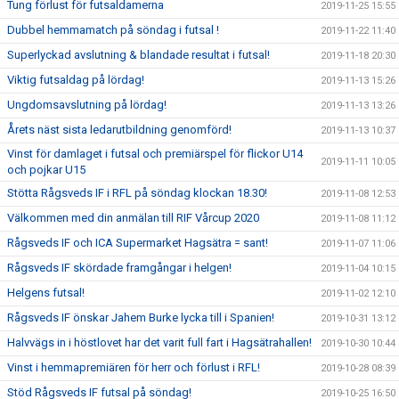
Tung förlust för futsaldamerna
2019-11-25 15:55
Dubbel hemmamatch på söndag i futsal !
2019-11-22 11:40
Superlyckad avslutning & blandade resultat i futsal!
2019-11-18 20:30
Viktig futsaldag på lördag!
2019-11-13 15:26
Ungdomsavslutning på lördag!
2019-11-13 13:26
Årets näst sista ledarutbildning genomförd!
2019-11-13 10:37
Vinst för damlaget i futsal och premiärspel för flickor U14
2019-11-11 10:05
och pojkar U15
Stötta Rågsveds IF i RFL på söndag klockan 18.30!
2019-11-08 12:53
Välkommen med din anmälan till RIF Vårcup 2020
2019-11-08 11:12
Rågsveds IF och ICA Supermarket Hagsätra = sant!
2019-11-07 11:06
Rågsveds IF skördade framgångar i helgen!
2019-11-04 10:15
Helgens futsal!
2019-11-02 12:10
Rågsveds IF önskar Jahem Burke lycka till i Spanien!
2019-10-31 13:12
Halvvägs in i höstlovet har det varit full fart i Hagsätrahallen!
2019-10-30 10:44
Vinst i hemmapremiären för herr och förlust i RFL!
2019-10-28 08:39
Stöd Rågsveds IF futsal på söndag!
2019-10-25 16:50