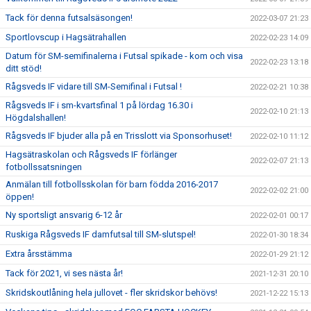
Tack för denna futsalsäsongen!
2022-03-07 21:23
Sportlovscup i Hagsätrahallen
2022-02-23 14:09
Datum för SM-semifinalerna i Futsal spikade - kom och visa
2022-02-23 13:18
ditt stöd!
Rågsveds IF vidare till SM-Semifinal i Futsal !
2022-02-21 10:38
Rågsveds IF i sm-kvartsfinal 1 på lördag 16.30 i
2022-02-10 21:13
Högdalshallen!
Rågsveds IF bjuder alla på en Trisslott via Sponsorhuset!
2022-02-10 11:12
Hagsätraskolan och Rågsveds IF förlänger
2022-02-07 21:13
fotbollssatsningen
Anmälan till fotbollsskolan för barn födda 2016-2017
2022-02-02 21:00
öppen!
Ny sportsligt ansvarig 6-12 år
2022-02-01 00:17
Ruskiga Rågsveds IF damfutsal till SM-slutspel!
2022-01-30 18:34
Extra årsstämma
2022-01-29 21:12
Tack för 2021, vi ses nästa år!
2021-12-31 20:10
Skridskoutlåning hela jullovet - fler skridskor behövs!
2021-12-22 15:13