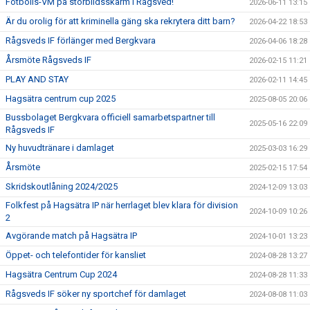
Fotbolls-VM på storbildsskärm i Rågsved!
2026-06-11 13:15
Är du orolig för att kriminella gäng ska rekrytera ditt barn?
2026-04-22 18:53
Rågsveds IF förlänger med Bergkvara
2026-04-06 18:28
Årsmöte Rågsveds IF
2026-02-15 11:21
PLAY AND STAY
2026-02-11 14:45
Hagsätra centrum cup 2025
2025-08-05 20:06
Bussbolaget Bergkvara officiell samarbetspartner till
2025-05-16 22:09
Rågsveds IF
Ny huvudtränare i damlaget
2025-03-03 16:29
Årsmöte
2025-02-15 17:54
Skridskoutlåning 2024/2025
2024-12-09 13:03
Folkfest på Hagsätra IP när herrlaget blev klara för division
2024-10-09 10:26
2
Avgörande match på Hagsätra IP
2024-10-01 13:23
Öppet- och telefontider för kansliet
2024-08-28 13:27
Hagsätra Centrum Cup 2024
2024-08-28 11:33
Rågsveds IF söker ny sportchef för damlaget
2024-08-08 11:03