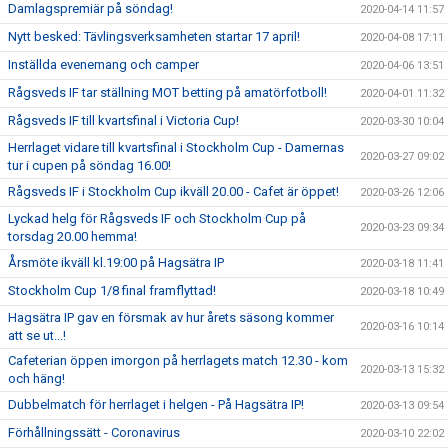
Damlagspremiär på söndag!
2020-04-14 11:57
Nytt besked: Tävlingsverksamheten startar 17 april!
2020-04-08 17:11
Inställda evenemang och camper
2020-04-06 13:51
Rågsveds IF tar ställning MOT betting på amatörfotboll!
2020-04-01 11:32
Rågsveds IF till kvartsfinal i Victoria Cup!
2020-03-30 10:04
Herrlaget vidare till kvartsfinal i Stockholm Cup - Damernas
2020-03-27 09:02
tur i cupen på söndag 16.00!
Rågsveds IF i Stockholm Cup ikväll 20.00 - Cafet är öppet!
2020-03-26 12:06
Lyckad helg för Rågsveds IF och Stockholm Cup på
2020-03-23 09:34
torsdag 20.00 hemma!
Årsmöte ikväll kl.19:00 på Hagsätra IP
2020-03-18 11:41
Stockholm Cup 1/8 final framflyttad!
2020-03-18 10:49
Hagsätra IP gav en försmak av hur årets säsong kommer
2020-03-16 10:14
att se ut...!
Cafeterian öppen imorgon på herrlagets match 12.30 - kom
2020-03-13 15:32
och häng!
Dubbelmatch för herrlaget i helgen - På Hagsätra IP!
2020-03-13 09:54
Förhållningssätt - Coronavirus
2020-03-10 22:02