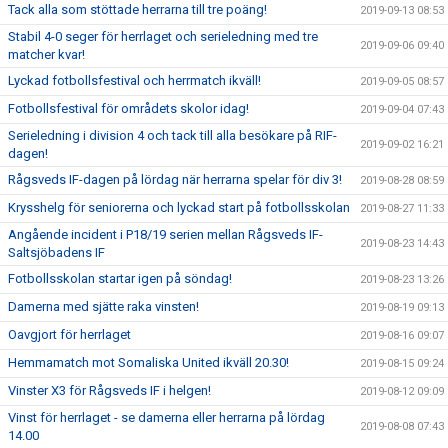
Tack alla som stöttade herrarna till tre poäng!
2019-09-13 08:53
Stabil 4-0 seger för herrlaget och serieledning med tre
2019-09-06 09:40
matcher kvar!
Lyckad fotbollsfestival och herrmatch ikväll!
2019-09-05 08:57
Fotbollsfestival för områdets skolor idag!
2019-09-04 07:43
Serieledning i division 4 och tack till alla besökare på RIF-
2019-09-02 16:21
dagen!
Rågsveds IF-dagen på lördag när herrarna spelar för div 3!
2019-08-28 08:59
Krysshelg för seniorerna och lyckad start på fotbollsskolan
2019-08-27 11:33
Angående incident i P18/19 serien mellan Rågsveds IF-
2019-08-23 14:43
Saltsjöbadens IF
Fotbollsskolan startar igen på söndag!
2019-08-23 13:26
Damerna med sjätte raka vinsten!
2019-08-19 09:13
Oavgjort för herrlaget
2019-08-16 09:07
Hemmamatch mot Somaliska United ikväll 20.30!
2019-08-15 09:24
Vinster X3 för Rågsveds IF i helgen!
2019-08-12 09:09
Vinst för herrlaget - se damerna eller herrarna på lördag
2019-08-08 07:43
14.00