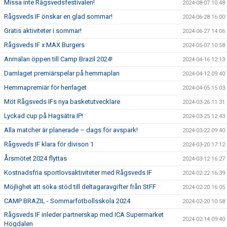
Missa inte Rågsvedsfestivalen!
2024-08-07 10:48
Rågsveds IF önskar en glad sommar!
2024-06-28 16:00
Gratis aktiviteter i sommar!
2024-06-27 14:06
Rågsveds IF x MAX Burgers
2024-05-07 10:58
Anmälan öppen till Camp Brazil 2024!
2024-04-16 12:13
Damlaget premiärspelar på hemmaplan
2024-04-12 09:40
Hemmapremiär för herrlaget
2024-04-05 15:03
Möt Rågsveds IFs nya basketutvecklare
2024-03-26 11:31
Lyckad cup på Hagsätra IP!
2024-03-25 12:43
Alla matcher är planerade – dags för avspark!
2024-03-22 09:40
Rågsveds IF klara för divison 1
2024-03-20 17:12
Årsmötet 2024 flyttas
2024-03-12 16:27
Kostnadsfria sportlovsaktiviteter med Rågsveds IF
2024-02-22 16:39
Möjlighet att söka stöd till deltagaravgifter från StFF
2024-02-20 16:05
CAMP BRAZIL - Sommarfotbollsskola 2024
2024-02-20 10:58
Rågsveds IF inleder partnerskap med ICA Supermarket
2024-02-14 09:40
Högdalen