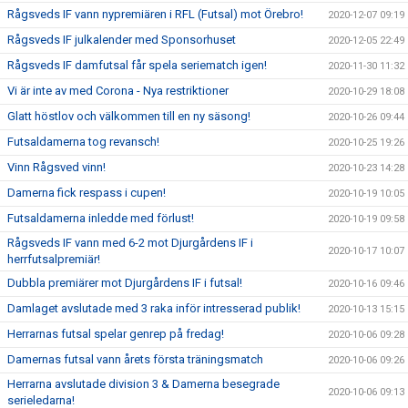
Rågsveds IF vann nypremiären i RFL (Futsal) mot Örebro!
2020-12-07 09:19
Rågsveds IF julkalender med Sponsorhuset
2020-12-05 22:49
Rågsveds IF damfutsal får spela seriematch igen!
2020-11-30 11:32
Vi är inte av med Corona - Nya restriktioner
2020-10-29 18:08
Glatt höstlov och välkommen till en ny säsong!
2020-10-26 09:44
Futsaldamerna tog revansch!
2020-10-25 19:26
Vinn Rågsved vinn!
2020-10-23 14:28
Damerna fick respass i cupen!
2020-10-19 10:05
Futsaldamerna inledde med förlust!
2020-10-19 09:58
Rågsveds IF vann med 6-2 mot Djurgårdens IF i
2020-10-17 10:07
herrfutsalpremiär!
Dubbla premiärer mot Djurgårdens IF i futsal!
2020-10-16 09:46
Damlaget avslutade med 3 raka inför intresserad publik!
2020-10-13 15:15
Herrarnas futsal spelar genrep på fredag!
2020-10-06 09:28
Damernas futsal vann årets första träningsmatch
2020-10-06 09:26
Herrarna avslutade division 3 & Damerna besegrade
2020-10-06 09:13
serieledarna!