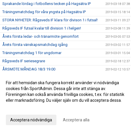
Sprakande lördag i fotbollens tecken på Hagsätra IP
2019-03-18 07:38
Träningsmatchdag för våra yngsta på Hagsätra IP
2019-03-15 18:14
STORA NYHETER: Rågsveds IF klara för divison 1 i futsal!
2019-03-11 09:27
Rågsveds IF futsal kvalar till division 1 i helgen!
2019-03-08 11:39
Årets första ledar- och tränarmöte genomfört
2019-03-05 07:53
Årets första vänskapsmatchdag igång
2019-03-02 11:57
Träningsmatchdag 1 för ungdomar
2019-03-01 15:04
Rågsveds IF seriesegrare
2019-02-18 12:37
ÅRSMÖTE MÅNDAG 18/3 19.00
2019-02-12 10:57
Dubbeltia i Fisksätra!
2019-02-12 07:13
För att hemsidan ska fungera korrekt använder vi nödvändiga
Futsalherr spelar för serieseger och kvalplats ikväll -
2019-02-08 13:34
cookies från SportAdmin. Dessa går inte att stänga av.
Futsaldam avslutar säsongen på söndag
Föreningen kan också använda frivilliga cookies, t.ex. för statistik
Nya framgångar i futsal
2019-02-04 07:23
eller marknadsföring. Du väljer själv om du vill acceptera dessa.
Fredagsrapport och helgens futsal
2019-02-01 10:50
Anpassa dina val
En vinst och en förlust i helgens seniorspel
2019-01-28 10:58
Acceptera nödvändiga
Acceptera alla
Helgens matcher
2019-01-25 10:45
Rågsveds IF VÅRCUP 2019