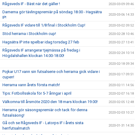
Rågsveds IF - Bäst när det gäller !
2020-03-09 09:46
Damerna gör tävlingspremiär på söndag 18.00 - Hagsätra
2020-03-06 14:33
IP!
Rågsveds IF vidare till 1/8 final i Stockholm Cup!
2020-03-02 09:52
Stöd herrarna i Stockholm cup!
2020-02-28 10:46
Hagsätra IP inte spelbar idag torsdag 27 feb
2020-02-27 13:41
Rågsveds IF arrangerar tjejmässa på fredag i
2020-02-24 10:14
Högdalshallen klockan 14.00-18.00!
2020-02-18 09:34
Pojkar U17 vann sin futsalserie och herrarna gick vidare i
2020-02-17 09:51
cupen!
Herrarna vann årets första match!
2020-02-11 14:56
Tips: Fotbollsskola för 5-7 åringar i april
2020-02-07 16:18
Välkomna till årsmöte 2020 den 18 mars klockan 19.00!
2020-02-05 12:48
Herrarna gör säsongspremiär och tack för denna
2020-02-03 10:27
futsalsäong!
Gå och se Rågsveds IF - Latorps IF i årets sista
2020-01-31 14:30
herrfutsalmatch