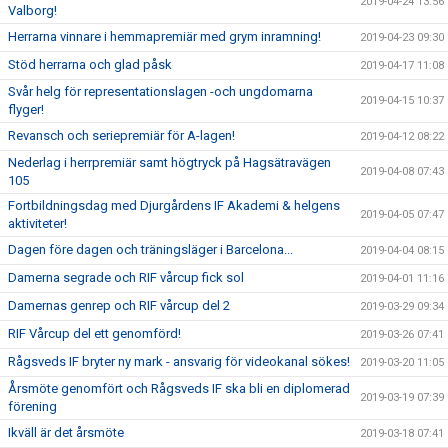
2019-04-24 13:56
Valborg!
Herrarna vinnare i hemmapremiär med grym inramning!
2019-04-23 09:30
Stöd herrarna och glad påsk
2019-04-17 11:08
Svår helg för representationslagen -och ungdomarna
2019-04-15 10:37
flyger!
Revansch och seriepremiär för A-lagen!
2019-04-12 08:22
Nederlag i herrpremiär samt högtryck på Hagsätravägen
2019-04-08 07:43
105
Fortbildningsdag med Djurgårdens IF Akademi & helgens
2019-04-05 07:47
aktiviteter!
Dagen före dagen och träningsläger i Barcelona...
2019-04-04 08:15
Damerna segrade och RIF vårcup fick sol
2019-04-01 11:16
Damernas genrep och RIF vårcup del 2
2019-03-29 09:34
RIF Vårcup del ett genomförd!
2019-03-26 07:41
Rågsveds IF bryter ny mark - ansvarig för videokanal sökes!
2019-03-20 11:05
Årsmöte genomfört och Rågsveds IF ska bli en diplomerad
2019-03-19 07:39
förening
Ikväll är det årsmöte
2019-03-18 07:41