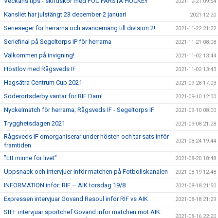
Veckans tips - skridskor med FOC FARSTA HOCKEY
2021-12-21 09:54
Kansliet har julstängt 23 december-2 januari
2021-12-20
Serieseger för herrarna och avancemang till division 2!
2021-11-22 21:22
Seriefinal på Segeltorps IP för herrarna
2021-11-21 08:08
Välkommen på invigning!
2021-11-02 13:44
Höstlov med Rågsveds IF
2021-11-02 13:43
Hagsätra Centrum Cup 2021
2021-09-28 17:03
Söderortsderby väntar för RIF Dam!
2021-09-10 12:00
Nyckelmatch för herrarna; Rågsveds IF - Segeltorps IF
2021-09-10 08:00
Trygghetsdagen 2021
2021-09-08 21:28
Rågsveds IF omorganiserar under hösten och tar sats inför
2021-08-24 19:44
framtiden
”Ett minne för livet”
2021-08-20 18:48
Uppsnack och intervjuer inför matchen på Fotbollskanalen
2021-08-19 12:48
INFORMATION inför: RIF – AIK torsdag 19/8
2021-08-18 21:50
Expressen intervjuar Govand Rasoul inför RIF vs AIK
2021-08-18 21:29
StFF intervjuar sportchef Govand inför matchen mot AIK:
2021-08-16 22:20