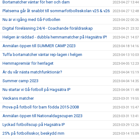
Bortamatcher väntar för herr och dam
2023-04-27 13:44
Platserna går åt snabbt till sommarfotbollsskolan v25 & v26
2023-04-27 12:48
Nu är vi igång med Gå-Fotbollen
2023-04-22 00:26
Digital föreläsning 24/4 - Coachande föräldraskap
2023-04-21 23:32
Helgen är räddad - dubbla hemmamatcher på Hagsätra IP!
2023-04-21 14:07
Anmälan öppen till SUMMER CAMP 2023
2023-04-18 14:16
Tuffa bortamatcher väntar rep-lagen i helgen
2023-04-13 10:03
Hemmapremiär för herrlaget
2023-04-05 12:23
Är du vår nästa matchfunktionär?
2023-04-04 15:19
Summer camp 2023
2023-04-04 14:35
Nu startar vi Gå-fotboll på Hagsätra IP
2023-04-04 11:48
Veckans matcher
2023-03-31 19:55
Prova-på fotboll för barn födda 2015-2008
2023-03-31 15:47
Anmälan öppen till Nationaldagscupen 2023
2023-03-31 13:41
Lyckad fotbollscup på Hagsätra IP
2023-03-29 12:26
25% på fotbollsskor, beskydd mm
2023-03-14 15:09