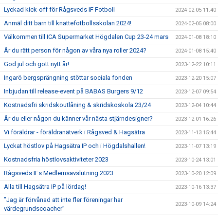
Lyckad kick-off för Rågsveds IF Fotboll
2024-02-05 11:40
Anmäl ditt barn till knattefotbollsskolan 2024!
2024-02-05 08:00
Välkommen till ICA Supermarket Högdalen Cup 23-24 mars
2024-01-08 18:10
Är du rätt person för någon av våra nya roller 2024?
2024-01-08 15:40
God jul och gott nytt år!
2023-12-22 10:11
Ingarö bergsprängning stöttar sociala fonden
2023-12-20 15:07
Inbjudan till release-event på BABAS Burgers 9/12
2023-12-07 09:54
Kostnadsfri skridskoutlåning & skridskoskola 23/24
2023-12-04 10:44
Är du eller någon du känner vår nästa stjärndesigner?
2023-12-01 16:26
Vi föräldrar - föräldranätverk i Rågsved & Hagsätra
2023-11-13 15:44
Lyckat höstlov på Hagsätra IP och i Högdalshallen!
2023-11-07 13:19
Kostnadsfria höstlovsaktiviteter 2023
2023-10-24 13:01
Rågsveds IFs Medlemsavslutning 2023
2023-10-20 12:09
Alla till Hagsätra IP på lördag!
2023-10-16 13:37
”Jag är förvånad att inte fler föreningar har
2023-10-09 14:24
värdegrundscoacher”