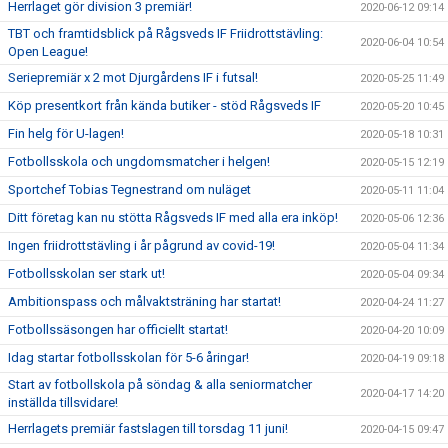
Herrlaget gör division 3 premiär!
2020-06-12 09:14
TBT och framtidsblick på Rågsveds IF Friidrottstävling:
2020-06-04 10:54
Open League!
Seriepremiär x 2 mot Djurgårdens IF i futsal!
2020-05-25 11:49
Köp presentkort från kända butiker - stöd Rågsveds IF
2020-05-20 10:45
Fin helg för U-lagen!
2020-05-18 10:31
Fotbollsskola och ungdomsmatcher i helgen!
2020-05-15 12:19
Sportchef Tobias Tegnestrand om nuläget
2020-05-11 11:04
Ditt företag kan nu stötta Rågsveds IF med alla era inköp!
2020-05-06 12:36
Ingen friidrottstävling i år pågrund av covid-19!
2020-05-04 11:34
Fotbollsskolan ser stark ut!
2020-05-04 09:34
Ambitionspass och målvaktsträning har startat!
2020-04-24 11:27
Fotbollssäsongen har officiellt startat!
2020-04-20 10:09
Idag startar fotbollsskolan för 5-6 åringar!
2020-04-19 09:18
Start av fotbollskola på söndag & alla seniormatcher
2020-04-17 14:20
inställda tillsvidare!
Herrlagets premiär fastslagen till torsdag 11 juni!
2020-04-15 09:47