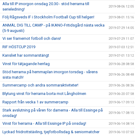
Alla till IP imorgon onsdag 20.30 - stöd herrarna till
2019-08-06 12:05
serieledning!
Följ Rågsveds IF i Stockholm Football Cup till helgen!
2019-08-01 15:16
ANMÄL DIG TILL CAMP - på IKANO-Fritidsgård nästa vecka
2019-07-29 14:05
(5-9 augusti)
Vi ser framemot fotboll och dans!
2019-07-29 11:07
RIF HÖSTCUP 2019
2019-07-03 12:51
Kansliet har sommarstängt
2019-07-01 13:12
Vinst för tätjagande herrlag
2019-06-28 08:58
Stöd herrarna på hemmaplan imorgon torsdag - vårens
2019-06-26 08:48
sista match!
Summercamp och andra sommaraktiviteter!
2019-06-26 08:36
Blytung vinst för herrarna borta mot Långholmen
2019-06-20 07:58
Rapport från vecka 1 av summercamp
2019-06-17 09:13
Stark avslutning på våren för damerna - Alla till Essinge på
2019-06-17 08:15
onsdag!
Vinst för herrarna - Alla till Essinge IP på onsdag!
2019-06-14 08:14
Lyckad friidrottstävling, tjejfotbollsdag & seniormatcher
2019-06-10 07:53