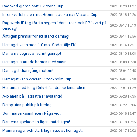
Rågsved gjorde sorti i Victoria Cup
2020-08-20 11:27
Inför kvartsfinalen mot Brommapojkarna i Victoria Cup
2020-08-18 10:26
Rågsveds IF tog första segern i dam-trean och BP i kvart på
2020-08-17 10:13
onsdag!
Äntligen premiär för ett starkt damlag!
2020-08-14 12:56
Herrlaget vann med 1-0 mot Södertälje FK
2020-08-14 12:51
Damerna segrade i varmt genrep!
2020-08-10 13:08
Herrlaget startade hösten med vinst!
2020-08-08 19:38
Damlaget drar igång motorn!
2020-08-04 09:45
Herrlaget vann kvarten i Stockholm Cup
2020-08-04 09:38
Herrarna med tung förlust i andra seriematchen
2020-07-01 11:29
A-planen på Hagsätra IP avstängd
2020-06-28 17:35
Derby utan publik på fredag!
2020-06-22 09:06
Sommarverksamheter i Rågsved!
2020-06-18 12:47
Damerna spelade äntligen match igen!
2020-06-18 10:25
Premiärseger och stark laginsats av herrlaget!
2020-06-17 10:02