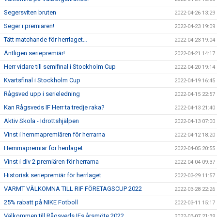
Segersviten bruten
2022-04-26 13:29
Seger i premiären!
2022-04-23 19:09
Tätt matchande för herrlaget…
2022-04-23 19:04
Äntligen seriepremiär!
2022-04-21 14:17
Herr vidare till semifinal i Stockholm Cup
2022-04-20 19:14
Kvartsfinal i Stockholm Cup
2022-04-19 16:45
Rågsved upp i serieledning
2022-04-15 22:57
Kan Rågsveds IF Herr ta tredje raka?
2022-04-13 21:40
Aktiv Skola - Idrottshjälpen
2022-04-13 07:00
Vinst i hemmapremiären för herrarna
2022-04-12 18:20
Hemmapremiär för herrlaget
2022-04-05 20:55
Vinst i div 2 premiären för herrarna
2022-04-04 09:37
Historisk seriepremiär för herrlaget
2022-03-29 11:57
VARMT VÄLKOMNA TILL RIF FÖRETAGSCUP 2022
2022-03-28 22:26
25% rabatt på NIKE Fotboll
2022-03-11 15:17
Välkommen till Rågsveds IFs årsmöte 2022
2022-03-07 21:39