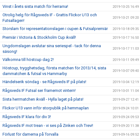
Vinst i årets sista match för herrarna!
2019-10-25 16:49
Otrolig helg för Rågsveds IF - Grattis Flickor U13 och
2019-10-21 09:20
Futsallagen!
Storslam för representationslagen i cupen & Futsalpremiär
2019-10-18 09:35
Premiär i Victoria & Stockholm Cup ikväll!
2019-10-17 16:50
Ungdomslagen avslutar sina seriespel - tack för denna
2019-10-17 11:03
säsong!
Välkomna till höstcup dag 2!
2019-10-11 09:49
Höstcup, trygghetsdag, första matchen för 2013/14, sista
2019-10-07 09:40
dammatchen & futsal vs Hammarby
Händelserik söndag - se Rågsveds IF på plats!
2019-10-04 12:19
Rågsveds IF Futsal ser framemot vintern!
2019-10-01 11:04
Sista herrmatchen ikväll - Hylla laget på plats!
2019-09-27 12:41
Flickor U13 vann inför storpublik på hemmaplan
2019-09-24 10:01
Rågsveds IF klara för div 3!
2019-09-24 09:53
Rågsveds IF mot trean - vi ses på Zinken och Trevi!
2019-09-20 11:38
Förlust för damerna på Torvalla
2019-09-16 09:52