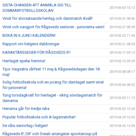
SISTA CHANSEN ATT ANMÄLA SIG TILL
2019-06-03 16:13
SOMMARFOTBOLLSSKOLAN
Vinst för storsatsande herrlag och dammatch ikväll!
2019-05-31 08:46
Vinst och oavgjort för Rågsveds seniorer - juniorerna vann!
2019-05-27 08:39
BOKA IN 6 JUNI I KALENDERN!
2019-05-23 11:44
Rapport om helgens dabbningar
2019-05-21 08:29
KARAKTÄRSSEGER FÖR RÅGSVEDS IF!
2019-05-17 09:13
Herrlaget spelar hemma!
2019-05-15 09:29
Tips: Hagsätra vårfest 11 maj & Rågsvedsdagen den 18
2019-05-08 08:17
maj!
Solig fotbollsskola och en poäng för damlaget samt vinst
2019-05-06 08:32
för juniorerna!
Tung torsdagkväll för herrlaget - viktig söndagsmatch för
2019-05-03 11:13
damerna
Herrarna går för tredje raka
2019-05-02 10:33
Populär fotbollsskola och A-lagsmatcher!
2019-04-29 10:03
Se våra seniorlag i helgen!
2019-04-26 14:34
Rågsveds IF, DIF och Sveab arrangerar spontancup på