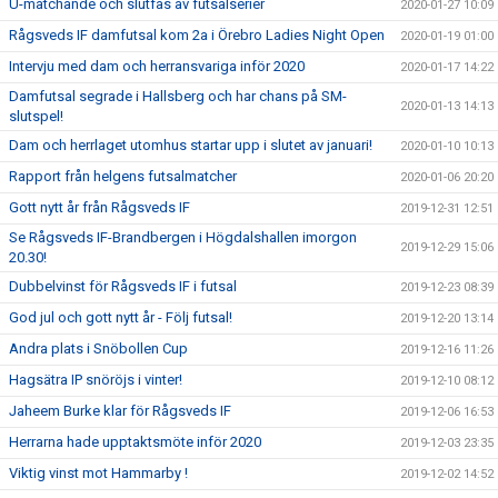
U-matchande och slutfas av futsalserier
2020-01-27 10:09
Rågsveds IF damfutsal kom 2a i Örebro Ladies Night Open
2020-01-19 01:00
Intervju med dam och herransvariga inför 2020
2020-01-17 14:22
Damfutsal segrade i Hallsberg och har chans på SM-
2020-01-13 14:13
slutspel!
Dam och herrlaget utomhus startar upp i slutet av januari!
2020-01-10 10:13
Rapport från helgens futsalmatcher
2020-01-06 20:20
Gott nytt år från Rågsveds IF
2019-12-31 12:51
Se Rågsveds IF-Brandbergen i Högdalshallen imorgon
2019-12-29 15:06
20.30!
Dubbelvinst för Rågsveds IF i futsal
2019-12-23 08:39
God jul och gott nytt år - Följ futsal!
2019-12-20 13:14
Andra plats i Snöbollen Cup
2019-12-16 11:26
Hagsätra IP snöröjs i vinter!
2019-12-10 08:12
Jaheem Burke klar för Rågsveds IF
2019-12-06 16:53
Herrarna hade upptaktsmöte inför 2020
2019-12-03 23:35
Viktig vinst mot Hammarby !
2019-12-02 14:52