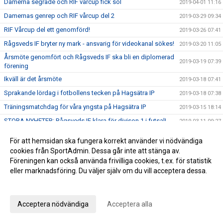
Damerna segrade och RIF vårcup fick sol
2019-04-01 11:16
Damernas genrep och RIF vårcup del 2
2019-03-29 09:34
RIF Vårcup del ett genomförd!
2019-03-26 07:41
Rågsveds IF bryter ny mark - ansvarig för videokanal sökes!
2019-03-20 11:05
Årsmöte genomfört och Rågsveds IF ska bli en diplomerad
2019-03-19 07:39
förening
Ikväll är det årsmöte
2019-03-18 07:41
Sprakande lördag i fotbollens tecken på Hagsätra IP
2019-03-18 07:38
Träningsmatchdag för våra yngsta på Hagsätra IP
2019-03-15 18:14
STORA NYHETER: Rågsveds IF klara för divison 1 i futsal!
2019-03-11 09:27
Rågsveds IF futsal kvalar till division 1 i helgen!
2019-03-08 11:39
För att hemsidan ska fungera korrekt använder vi nödvändiga
Årets första ledar- och tränarmöte genomfört
2019-03-05 07:53
cookies från SportAdmin. Dessa går inte att stänga av.
Föreningen kan också använda frivilliga cookies, t.ex. för statistik
Årets första vänskapsmatchdag igång
2019-03-02 11:57
eller marknadsföring. Du väljer själv om du vill acceptera dessa.
Träningsmatchdag 1 för ungdomar
2019-03-01 15:04
Anpassa dina val
Rågsveds IF seriesegrare
2019-02-18 12:37
Acceptera nödvändiga
Acceptera alla
ÅRSMÖTE MÅNDAG 18/3 19.00
2019-02-12 10:57
Dubbeltia i Fisksätra!
2019-02-12 07:13