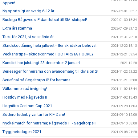
2022-02-02 21:00
öppen!
Ny sportsligt ansvarig 6-12 år
2022-02-01 00:17
Ruskiga Rågsveds IF damfutsal till SM-slutspel!
2022-01-30 18:34
Extra årsstämma
2022-01-29 21:12
Tack för 2021, vi ses nästa år!
2021-12-31 20:10
Skridskoutlåning hela jullovet - fler skridskor behövs!
2021-12-22 15:13
Veckans tips - skridskor med FOC FARSTA HOCKEY
2021-12-21 09:54
Kansliet har julstängt 23 december-2 januari
2021-12-20
Serieseger för herrarna och avancemang till division 2!
2021-11-22 21:22
Seriefinal på Segeltorps IP för herrarna
2021-11-21 08:08
Välkommen på invigning!
2021-11-02 13:44
Höstlov med Rågsveds IF
2021-11-02 13:43
Hagsätra Centrum Cup 2021
2021-09-28 17:03
Söderortsderby väntar för RIF Dam!
2021-09-10 12:00
Nyckelmatch för herrarna; Rågsveds IF - Segeltorps IF
2021-09-10 08:00
Trygghetsdagen 2021
2021-09-08 21:28