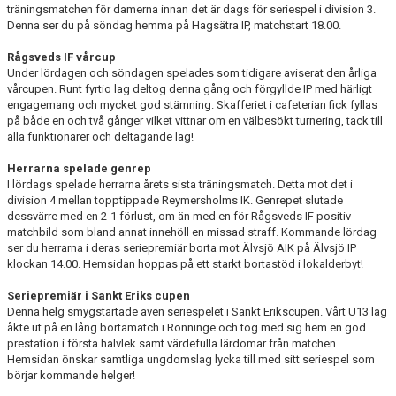
träningsmatchen för damerna innan det är dags för seriespel i division 3.
Denna ser du på söndag hemma på Hagsätra IP, matchstart 18.00.
TRÄNINGSKLÄDER
Rågsveds IF vårcup
Under lördagen och söndagen spelades som tidigare aviserat den årliga
RÅGSVEDS IF I MEDIA
vårcupen. Runt fyrtio lag deltog denna gång och förgyllde IP med härligt
engagemang och mycket god stämning. Skafferiet i cafeterian fick fyllas
FONDER
på både en och två gånger vilket vittnar om en välbesökt turnering, tack till
alla funktionärer och deltagande lag!
Herrarna spelade genrep
I lördags spelade herrarna årets sista träningsmatch. Detta mot det i
division 4 mellan topptippade Reymersholms IK. Genrepet slutade
dessvärre med en 2-1 förlust, om än med en för Rågsveds IF positiv
matchbild som bland annat innehöll en missad straff. Kommande lördag
ser du herrarna i deras seriepremiär borta mot Älvsjö AIK på Älvsjö IP
klockan 14.00. Hemsidan hoppas på ett starkt bortastöd i lokalderbyt!
Seriepremiär i Sankt Eriks cupen
Denna helg smygstartade även seriespelet i Sankt Erikscupen. Vårt U13 lag
åkte ut på en lång bortamatch i Rönninge och tog med sig hem en god
prestation i första halvlek samt värdefulla lärdomar från matchen.
Hemsidan önskar samtliga ungdomslag lycka till med sitt seriespel som
börjar kommande helger!