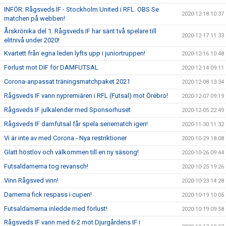
INFÖR: Rågsveds IF - Stockholm United i RFL. OBS Se
2020-12-18 10:37
matchen på webben!
Årskrönika del 1: Rågsveds IF har sänt två spelare till
2020-12-17 11:33
elitnivå under 2020!
Kvartett från egna leden lyfts upp i juniortruppen!
2020-12-16 10:48
Förlust mot DIF för DAMFUTSAL
2020-12-14 09:11
Corona-anpassat träningsmatchpaket 2021
2020-12-08 13:34
Rågsveds IF vann nypremiären i RFL (Futsal) mot Örebro!
2020-12-07 09:19
Rågsveds IF julkalender med Sponsorhuset
2020-12-05 22:49
Rågsveds IF damfutsal får spela seriematch igen!
2020-11-30 11:32
Vi är inte av med Corona - Nya restriktioner
2020-10-29 18:08
Glatt höstlov och välkommen till en ny säsong!
2020-10-26 09:44
Futsaldamerna tog revansch!
2020-10-25 19:26
Vinn Rågsved vinn!
2020-10-23 14:28
Damerna fick respass i cupen!
2020-10-19 10:05
Futsaldamerna inledde med förlust!
2020-10-19 09:58
Rågsveds IF vann med 6-2 mot Djurgårdens IF i