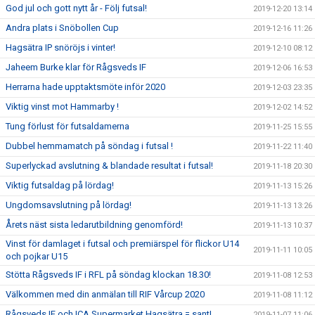
God jul och gott nytt år - Följ futsal!
2019-12-20 13:14
Andra plats i Snöbollen Cup
2019-12-16 11:26
Hagsätra IP snöröjs i vinter!
2019-12-10 08:12
Jaheem Burke klar för Rågsveds IF
2019-12-06 16:53
Herrarna hade upptaktsmöte inför 2020
2019-12-03 23:35
Viktig vinst mot Hammarby !
2019-12-02 14:52
Tung förlust för futsaldamerna
2019-11-25 15:55
Dubbel hemmamatch på söndag i futsal !
2019-11-22 11:40
Superlyckad avslutning & blandade resultat i futsal!
2019-11-18 20:30
Viktig futsaldag på lördag!
2019-11-13 15:26
Ungdomsavslutning på lördag!
2019-11-13 13:26
Årets näst sista ledarutbildning genomförd!
2019-11-13 10:37
Vinst för damlaget i futsal och premiärspel för flickor U14
2019-11-11 10:05
och pojkar U15
Stötta Rågsveds IF i RFL på söndag klockan 18.30!
2019-11-08 12:53
Välkommen med din anmälan till RIF Vårcup 2020
2019-11-08 11:12
Rågsveds IF och ICA Supermarket Hagsätra = sant!
2019-11-07 11:06