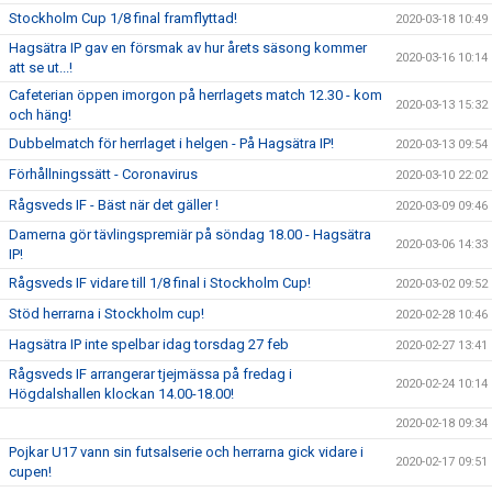
Stockholm Cup 1/8 final framflyttad!
2020-03-18 10:49
Hagsätra IP gav en försmak av hur årets säsong kommer
2020-03-16 10:14
att se ut...!
Cafeterian öppen imorgon på herrlagets match 12.30 - kom
2020-03-13 15:32
och häng!
Dubbelmatch för herrlaget i helgen - På Hagsätra IP!
2020-03-13 09:54
Förhållningssätt - Coronavirus
2020-03-10 22:02
Rågsveds IF - Bäst när det gäller !
2020-03-09 09:46
Damerna gör tävlingspremiär på söndag 18.00 - Hagsätra
2020-03-06 14:33
IP!
Rågsveds IF vidare till 1/8 final i Stockholm Cup!
2020-03-02 09:52
Stöd herrarna i Stockholm cup!
2020-02-28 10:46
Hagsätra IP inte spelbar idag torsdag 27 feb
2020-02-27 13:41
Rågsveds IF arrangerar tjejmässa på fredag i
2020-02-24 10:14
Högdalshallen klockan 14.00-18.00!
2020-02-18 09:34
Pojkar U17 vann sin futsalserie och herrarna gick vidare i
2020-02-17 09:51
cupen!