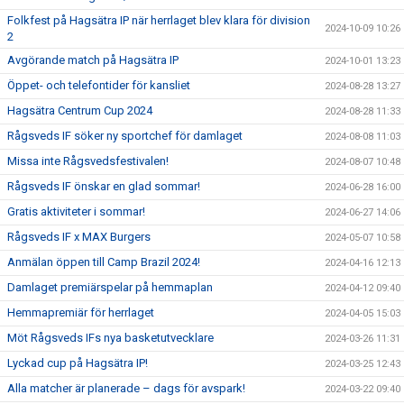
Folkfest på Hagsätra IP när herrlaget blev klara för division
2024-10-09 10:26
2
Avgörande match på Hagsätra IP
2024-10-01 13:23
Öppet- och telefontider för kansliet
2024-08-28 13:27
Hagsätra Centrum Cup 2024
2024-08-28 11:33
Rågsveds IF söker ny sportchef för damlaget
2024-08-08 11:03
Missa inte Rågsvedsfestivalen!
2024-08-07 10:48
Rågsveds IF önskar en glad sommar!
2024-06-28 16:00
Gratis aktiviteter i sommar!
2024-06-27 14:06
Rågsveds IF x MAX Burgers
2024-05-07 10:58
Anmälan öppen till Camp Brazil 2024!
2024-04-16 12:13
Damlaget premiärspelar på hemmaplan
2024-04-12 09:40
Hemmapremiär för herrlaget
2024-04-05 15:03
Möt Rågsveds IFs nya basketutvecklare
2024-03-26 11:31
Lyckad cup på Hagsätra IP!
2024-03-25 12:43
Alla matcher är planerade – dags för avspark!
2024-03-22 09:40