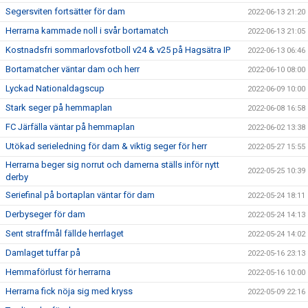
Segersviten fortsätter för dam
2022-06-13 21:20
Herrarna kammade noll i svår bortamatch
2022-06-13 21:05
Kostnadsfri sommarlovsfotboll v24 & v25 på Hagsätra IP
2022-06-13 06:46
Bortamatcher väntar dam och herr
2022-06-10 08:00
Lyckad Nationaldagscup
2022-06-09 10:00
Stark seger på hemmaplan
2022-06-08 16:58
FC Järfälla väntar på hemmaplan
2022-06-02 13:38
Utökad serieledning för dam & viktig seger för herr
2022-05-27 15:55
Herrarna beger sig norrut och damerna ställs inför nytt
2022-05-25 10:39
derby
Seriefinal på bortaplan väntar för dam
2022-05-24 18:11
Derbyseger för dam
2022-05-24 14:13
Sent straffmål fällde herrlaget
2022-05-24 14:02
Damlaget tuffar på
2022-05-16 23:13
Hemmaförlust för herrarna
2022-05-16 10:00
Herrarna fick nöja sig med kryss
2022-05-09 22:16