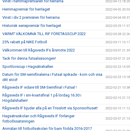
Vinst i hemmapremiären för herrarna
2022-04-12 18:20
Hemmapremiär för herrlaget
2022-04-05 20:55
Vinst i div 2 premiären för herrarna
2022-04-04 09:37
Historisk seriepremiär för herrlaget
2022-03-29 11:57
VARMT VÄLKOMNA TILL RIF FÖRETAGSCUP 2022
2022-03-28 22:26
25% rabatt på NIKE Fotboll
2022-03-11 15:17
Välkommen till Rågsveds IFs årsmöte 2022
2022-03-07 21:39
Tack för denna futsalsäsongen!
2022-03-07 21:23
Sportlovscup i Hagsätrahallen
2022-02-23 14:09
Datum för SM-semifinalerna i Futsal spikade - kom och visa
2022-02-23 13:18
ditt stöd!
Rågsveds IF vidare till SM-Semifinal i Futsal !
2022-02-21 10:38
Rågsveds IF i sm-kvartsfinal 1 på lördag 16.30 i
2022-02-10 21:13
Högdalshallen!
Rågsveds IF bjuder alla på en Trisslott via Sponsorhuset!
2022-02-10 11:12
Hagsätraskolan och Rågsveds IF förlänger
2022-02-07 21:13
fotbollssatsningen
Anmälan till fotbollsskolan för barn födda 2016-2017