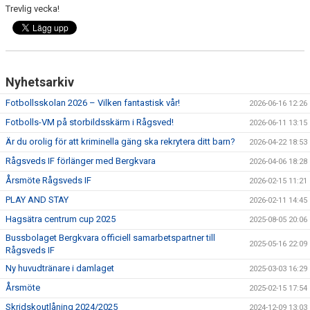
Trevlig vecka!
Nyhetsarkiv
Fotbollsskolan 2026 – Vilken fantastisk vår!
2026-06-16 12:26
Fotbolls-VM på storbildsskärm i Rågsved!
2026-06-11 13:15
Är du orolig för att kriminella gäng ska rekrytera ditt barn?
2026-04-22 18:53
Rågsveds IF förlänger med Bergkvara
2026-04-06 18:28
Årsmöte Rågsveds IF
2026-02-15 11:21
PLAY AND STAY
2026-02-11 14:45
Hagsätra centrum cup 2025
2025-08-05 20:06
Bussbolaget Bergkvara officiell samarbetspartner till
2025-05-16 22:09
Rågsveds IF
Ny huvudtränare i damlaget
2025-03-03 16:29
Årsmöte
2025-02-15 17:54
Skridskoutlåning 2024/2025
2024-12-09 13:03