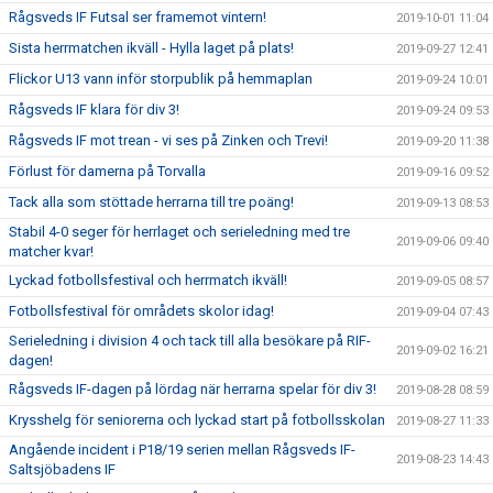
Rågsveds IF Futsal ser framemot vintern!
2019-10-01 11:04
Sista herrmatchen ikväll - Hylla laget på plats!
2019-09-27 12:41
Flickor U13 vann inför storpublik på hemmaplan
2019-09-24 10:01
Rågsveds IF klara för div 3!
2019-09-24 09:53
Rågsveds IF mot trean - vi ses på Zinken och Trevi!
2019-09-20 11:38
Förlust för damerna på Torvalla
2019-09-16 09:52
Tack alla som stöttade herrarna till tre poäng!
2019-09-13 08:53
Stabil 4-0 seger för herrlaget och serieledning med tre
2019-09-06 09:40
matcher kvar!
Lyckad fotbollsfestival och herrmatch ikväll!
2019-09-05 08:57
Fotbollsfestival för områdets skolor idag!
2019-09-04 07:43
Serieledning i division 4 och tack till alla besökare på RIF-
2019-09-02 16:21
dagen!
Rågsveds IF-dagen på lördag när herrarna spelar för div 3!
2019-08-28 08:59
Krysshelg för seniorerna och lyckad start på fotbollsskolan
2019-08-27 11:33
Angående incident i P18/19 serien mellan Rågsveds IF-
2019-08-23 14:43
Saltsjöbadens IF