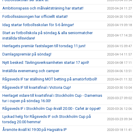
2020-05-04 09:34
Ambitionspass och målvaktsträning har startat!
2020-04-24 11:27
Fotbollssäsongen har officiellt startat!
2020-04-20 10:09
Idag startar fotbollsskolan för 5-6 åringar!
2020-04-19 09:18
Start av fotbollskola på söndag & alla seniormatcher
2020-04-17 14:20
inställda tillsvidare!
Herrlagets premiär fastslagen till torsdag 11 juni!
2020-04-15 09:47
Damlagspremiär på söndag!
2020-04-14 11:57
Nytt besked: Tävlingsverksamheten startar 17 april!
2020-04-08 17:11
Inställda evenemang och camper
2020-04-06 13:51
Rågsveds IF tar ställning MOT betting på amatörfotboll!
2020-04-01 11:32
Rågsveds IF till kvartsfinal i Victoria Cup!
2020-03-30 10:04
Herrlaget vidare till kvartsfinal i Stockholm Cup - Damernas
2020-03-27 09:02
tur i cupen på söndag 16.00!
Rågsveds IF i Stockholm Cup ikväll 20.00 - Cafet är öppet!
2020-03-26 12:06
Lyckad helg för Rågsveds IF och Stockholm Cup på
2020-03-23 09:34
torsdag 20.00 hemma!
Årsmöte ikväll kl.19:00 på Hagsätra IP
2020-03-18 11:41