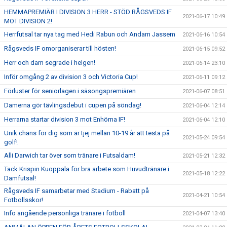
HEMMAPREMIÄR I DIVISION 3 HERR - STÖD RÅGSVEDS IF
2021-06-17 10:49
MOT DIVISION 2!
Herrfutsal tar nya tag med Hedi Rabun och Andam Jassem
2021-06-16 10:54
Rågsveds IF omorganiserar till hösten!
2021-06-15 09:52
Herr och dam segrade i helgen!
2021-06-14 23:10
Inför omgång 2 av division 3 och Victoria Cup!
2021-06-11 09:12
Förluster för seniorlagen i säsongspremiären
2021-06-07 08:51
Damerna gör tävlingsdebut i cupen på söndag!
2021-06-04 12:14
Herrarna startar division 3 mot Enhörna IF!
2021-06-04 12:10
Unik chans för dig som är tjej mellan 10-19 år att testa på
2021-05-24 09:54
golf!
Alli Darwich tar över som tränare i Futsaldam!
2021-05-21 12:32
Tack Krispin Kuoppala för bra arbete som Huvudtränare i
2021-05-18 12:22
Damfutsal!
Rågsveds IF samarbetar med Stadium - Rabatt på
2021-04-21 10:54
Fotbollsskor!
Info angående personliga tränare i fotboll
2021-04-07 13:40