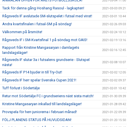
ANMÄLAN ÖPPEN FÖR ÅRETS FOTBOLLSSKOLA!
2021-03-04 11:00
Tack för denna gång Hoshang Rasoul - lagkapten!
2021-03-03 09:21
Rågsveds IF avslutade SM-slutspelet i futsal med vinst!
2021-03-01 10:44
Andra kvartsfinalen i futsal-SM på söndag!
2021-02-26 09:03
Välkommen på årsmöte!
2021-02-24 10:12
Rågsveds IF i SM-Kvartsfinal 1 på söndag mot GAIS!
2021-02-19 13:16
Rapport från Kristine Mangasaryan i damlagets
2021-02-16 12:45
landslagsläger!
Rågsveds IF slutar 3a i futsalens grundserie - Slutspel
2021-02-08 10:07
nästa!
Rågsveds IF P14 bjuder in till Try-Out!
2021-02-02 12:05
Rågsveds IF herr spelar Svenska Cupen 2021!
2021-02-02 09:37
Tuff förlust i Södertälje
2021-02-01 10:42
Retur mot Södertälje FC i grundseriens näst sista match!
2021-01-30 09:39
Kristine Mangasaryan inkallad till landslagsläger!
2021-01-28 09:42
Provspela för herr-juniorerna i februari månad!
2021-01-22 09:39
FÖLJ PLANENS STATUS PÅ HUVUDSIDAN!
2021-01-20 15:50