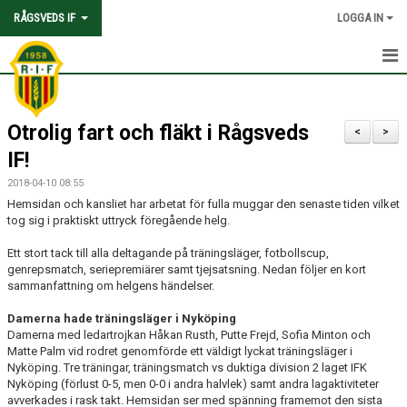
RÅGSVEDS IF
LOGGA IN
HEM
Otrolig fart och fläkt i Rågsveds
KONTAKT
<
>
IF!
OM FÖRENINGEN
2018-04-10 08:55
Hemsidan och kansliet har arbetat för fulla muggar den senaste tiden vilket
AVGIFTER
tog sig i praktiskt uttryck föregående helg.
TRYGGHET OCH VÄRDEGRUND
Ett stort tack till alla deltagande på träningsläger, fotbollscup,
genrepsmatch, seriepremiärer samt tjejsatsning. Nedan följer en kort
sammanfattning om helgens händelser.
KNATTEFOTBOLLSSKOLA
Damerna hade träningsläger i Nyköping
PARTNERSKAP & SPONSRING
Damerna med ledartrojkan Håkan Rusth, Putte Frejd, Sofia Minton och
Matte Palm vid rodret genomförde ett väldigt lyckat träningsläger i
SKOLSAMARBETEN
Nyköping. Tre träningar, träningsmatch vs duktiga division 2 laget IFK
Nyköping (förlust 0-5, men 0-0 i andra halvlek) samt andra lagaktiviteter
avverkades i rask takt. Hemsidan ser med spänning framemot den sista
SOCIAL HÅLLBARHET