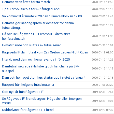
Herrarna vann årets första match!
2020-02-11 14:56
Tips: Fotbollsskola för 5-7 åringar i april
2020-02-07 16:18
Välkomna till årsmöte 2020 den 18 mars klockan 19.00!
2020-02-05 12:48
Herrarna gör säsongspremiär och tack för denna
2020-02-03 10:27
futsalsäong!
Gå och se Rågsveds IF - Latorps IF i årets sista
2020-01-31 14:30
herrfutsalmatch
U-matchande och slutfas av futsalserier
2020-01-27 10:09
Rågsveds IF damfutsal kom 2a i Örebro Ladies Night Open
2020-01-19 01:00
Intervju med dam och herransvariga inför 2020
2020-01-17 14:22
Damfutsal segrade i Hallsberg och har chans på SM-
2020-01-13 14:13
slutspel!
Dam och herrlaget utomhus startar upp i slutet av januari!
2020-01-10 10:13
Rapport från helgens futsalmatcher
2020-01-06 20:20
Gott nytt år från Rågsveds IF
2019-12-31 12:51
Se Rågsveds IF-Brandbergen i Högdalshallen imorgon
2019-12-29 15:06
20.30!
Dubbelvinst för Rågsveds IF i futsal
2019-12-23 08:39