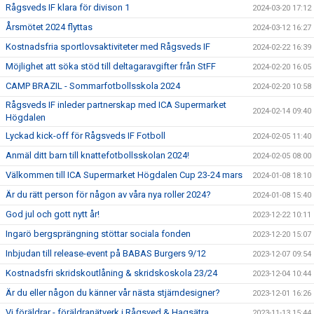
Rågsveds IF klara för divison 1
2024-03-20 17:12
Årsmötet 2024 flyttas
2024-03-12 16:27
Kostnadsfria sportlovsaktiviteter med Rågsveds IF
2024-02-22 16:39
Möjlighet att söka stöd till deltagaravgifter från StFF
2024-02-20 16:05
CAMP BRAZIL - Sommarfotbollsskola 2024
2024-02-20 10:58
Rågsveds IF inleder partnerskap med ICA Supermarket
2024-02-14 09:40
Högdalen
Lyckad kick-off för Rågsveds IF Fotboll
2024-02-05 11:40
Anmäl ditt barn till knattefotbollsskolan 2024!
2024-02-05 08:00
Välkommen till ICA Supermarket Högdalen Cup 23-24 mars
2024-01-08 18:10
Är du rätt person för någon av våra nya roller 2024?
2024-01-08 15:40
God jul och gott nytt år!
2023-12-22 10:11
Ingarö bergsprängning stöttar sociala fonden
2023-12-20 15:07
Inbjudan till release-event på BABAS Burgers 9/12
2023-12-07 09:54
Kostnadsfri skridskoutlåning & skridskoskola 23/24
2023-12-04 10:44
Är du eller någon du känner vår nästa stjärndesigner?
2023-12-01 16:26
Vi föräldrar - föräldranätverk i Rågsved & Hagsätra
2023-11-13 15:44