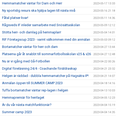
Hemmamatcher väntar för Dam och Herr
2023-05-17 13:33
Ny sportslig resurs ska hjälpa lagen till nästa nivå
2023-05-16 21:18
Fåtal platser kvar!
2023-05-11 14:36
Rågsveds IF inleder samarbete med Snösättaskolan
2023-05-09 12:12
Stötta herr- och damlag på hemmaplan!
2023-05-04 14:01
RIF Företagscup 2023 - varmt välkommen med din anmälan
2023-05-03 09:12
Bortamatcher väntar för herr och dam
2023-04-27 13:44
Platserna går åt snabbt till sommarfotbollsskolan v25 & v26
2023-04-27 12:48
Nu är vi igång med Gå-Fotbollen
2023-04-22 00:26
Digital föreläsning 24/4 - Coachande föräldraskap
2023-04-21 23:32
Helgen är räddad - dubbla hemmamatcher på Hagsätra IP!
2023-04-21 14:07
Anmälan öppen till SUMMER CAMP 2023
2023-04-18 14:16
Tuffa bortamatcher väntar rep-lagen i helgen
2023-04-13 10:03
Hemmapremiär för herrlaget
2023-04-05 12:23
Är du vår nästa matchfunktionär?
2023-04-04 15:19
Summer camp 2023
2023-04-04 14:35