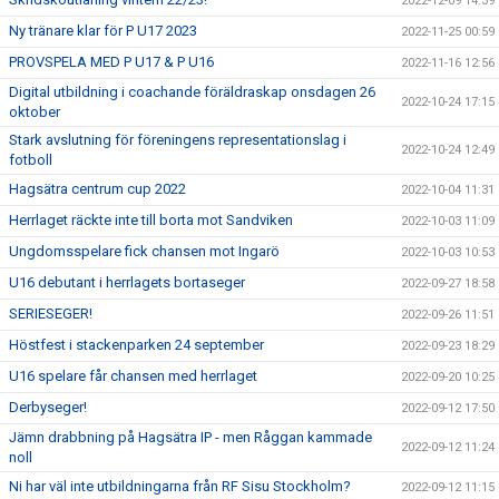
2022-12-09 14:39
Ny tränare klar för P U17 2023
2022-11-25 00:59
PROVSPELA MED P U17 & P U16
2022-11-16 12:56
Digital utbildning i coachande föräldraskap onsdagen 26
2022-10-24 17:15
oktober
Stark avslutning för föreningens representationslag i
2022-10-24 12:49
fotboll
Hagsätra centrum cup 2022
2022-10-04 11:31
Herrlaget räckte inte till borta mot Sandviken
2022-10-03 11:09
Ungdomsspelare fick chansen mot Ingarö
2022-10-03 10:53
U16 debutant i herrlagets bortaseger
2022-09-27 18:58
SERIESEGER!
2022-09-26 11:51
Höstfest i stackenparken 24 september
2022-09-23 18:29
U16 spelare får chansen med herrlaget
2022-09-20 10:25
Derbyseger!
2022-09-12 17:50
Jämn drabbning på Hagsätra IP - men Råggan kammade
2022-09-12 11:24
noll
Ni har väl inte utbildningarna från RF Sisu Stockholm?
2022-09-12 11:15