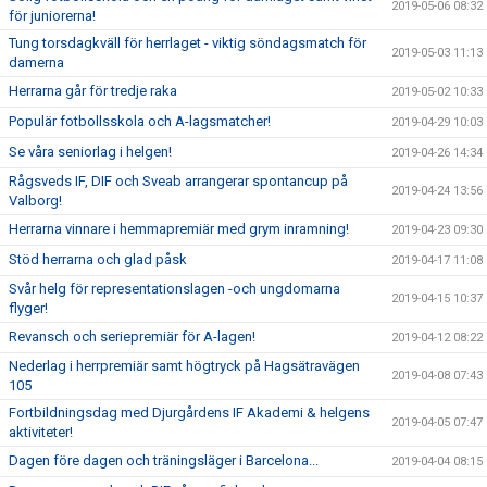
2019-05-06 08:32
för juniorerna!
Tung torsdagkväll för herrlaget - viktig söndagsmatch för
2019-05-03 11:13
damerna
Herrarna går för tredje raka
2019-05-02 10:33
Populär fotbollsskola och A-lagsmatcher!
2019-04-29 10:03
Se våra seniorlag i helgen!
2019-04-26 14:34
Rågsveds IF, DIF och Sveab arrangerar spontancup på
2019-04-24 13:56
Valborg!
Herrarna vinnare i hemmapremiär med grym inramning!
2019-04-23 09:30
Stöd herrarna och glad påsk
2019-04-17 11:08
Svår helg för representationslagen -och ungdomarna
2019-04-15 10:37
flyger!
Revansch och seriepremiär för A-lagen!
2019-04-12 08:22
Nederlag i herrpremiär samt högtryck på Hagsätravägen
2019-04-08 07:43
105
Fortbildningsdag med Djurgårdens IF Akademi & helgens
2019-04-05 07:47
aktiviteter!
Dagen före dagen och träningsläger i Barcelona...
2019-04-04 08:15