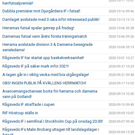
2020-10-17 10:07
herrfutsalpremiär!
Dubbla premiärer mot Djurgårdens IF i futsal!
2020-10-16 09:46
Damlaget avslutade med 3 raka inför intresserad publik!
2020-10-13 15:15
Herrarnas futsal spelar genrep på fredag!
2020-10-06 09:28
Damernas futsal vann årets första träningsmatch
2020-10-06 09:26
Herrarna avslutade division 3 & Damerna besegrade
2020-10-06 09:13
serieledarna!
Rågsveds IF har startat upp basketverksamhet!
2020-10-01 10:27
Rågsveds IF på säker mark inför 2021!
2020-09-27 10:23
A-lagen går in i viktig vecka med bra utgångsläge!
2020-09-21 09:48
OBS! INGEN PUBLIK PÅ KVÄLLENS HERRMATCH!
2020-09-17 15:02
Avancemangschansen borta för herrarna och damerna
2020-09-14 10:30
vann på Gotland!
Rågsveds IF straffade i cupen
2020-09-10 09:40
RIF Höstcup ställs in
2020-09-09 10:07
Rågsveds IF i semifinal i Stockholm Cup på onsdag 20.00!
2020-09-07 09:30
Rågsveds IFs Malin Broberg uttagen till landslagsläger i
2020-09-04 13:29
futsal!