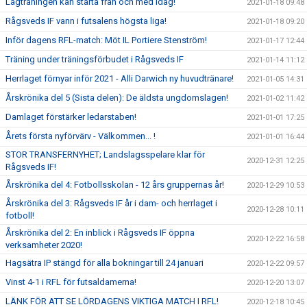
Lagträningen kan starta från och med idag!
2021-01-18 09:48
Rågsveds IF vann i futsalens högsta liga!
2021-01-18 09:20
Inför dagens RFL-match: Möt IL Portiere Stenström!
2021-01-17 12:44
Träning under träningsförbudet i Rågsveds IF
2021-01-14 11:12
Herrlaget förnyar inför 2021 - Alli Darwich ny huvudtränare!
2021-01-05 14:31
Årskrönika del 5 (Sista delen): De äldsta ungdomslagen!
2021-01-02 11:42
Damlaget förstärker ledarstaben!
2021-01-01 17:25
Årets första nyförvärv - Välkommen... !
2021-01-01 16:44
STOR TRANSFERNYHET; Landslagsspelare klar för
2020-12-31 12:25
Rågsveds IF!
Årskrönika del 4: Fotbollsskolan - 12 års gruppernas år!
2020-12-29 10:53
Årskrönika del 3: Rågsveds IF år i dam- och herrlaget i
2020-12-28 10:11
fotboll!
Årskrönika del 2: En inblick i Rågsveds IF öppna
2020-12-22 16:58
verksamheter 2020!
Hagsätra IP stängd för alla bokningar till 24 januari
2020-12-22 09:57
Vinst 4-1 i RFL för futsaldamerna!
2020-12-20 13:07
LÄNK FÖR ATT SE LÖRDAGENS VIKTIGA MATCH I RFL!
2020-12-18 10:45