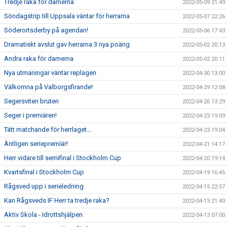
Tredje raka för damerna
2022-05-09 21:49
Söndagstrip till Uppsala väntar för herrarna
2022-05-07 22:26
Söderortsderby på agendan!
2022-05-06 17:43
Dramatiskt avslut gav herrarna 3 nya poäng
2022-05-02 20:13
Andra raka för damerna
2022-05-02 20:11
Nya utmaningar väntar replagen
2022-04-30 13:00
Välkomna på Valborgsfirande!
2022-04-29 12:08
Segersviten bruten
2022-04-26 13:29
Seger i premiären!
2022-04-23 19:09
Tätt matchande för herrlaget…
2022-04-23 19:04
Äntligen seriepremiär!
2022-04-21 14:17
Herr vidare till semifinal i Stockholm Cup
2022-04-20 19:14
Kvartsfinal i Stockholm Cup
2022-04-19 16:45
Rågsved upp i serieledning
2022-04-15 22:57
Kan Rågsveds IF Herr ta tredje raka?
2022-04-13 21:40
Aktiv Skola - Idrottshjälpen
2022-04-13 07:00