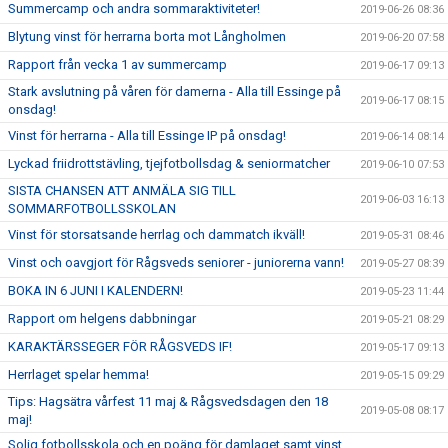
Summercamp och andra sommaraktiviteter!
2019-06-26 08:36
Blytung vinst för herrarna borta mot Långholmen
2019-06-20 07:58
Rapport från vecka 1 av summercamp
2019-06-17 09:13
Stark avslutning på våren för damerna - Alla till Essinge på
2019-06-17 08:15
onsdag!
Vinst för herrarna - Alla till Essinge IP på onsdag!
2019-06-14 08:14
Lyckad friidrottstävling, tjejfotbollsdag & seniormatcher
2019-06-10 07:53
SISTA CHANSEN ATT ANMÄLA SIG TILL
2019-06-03 16:13
SOMMARFOTBOLLSSKOLAN
Vinst för storsatsande herrlag och dammatch ikväll!
2019-05-31 08:46
Vinst och oavgjort för Rågsveds seniorer - juniorerna vann!
2019-05-27 08:39
BOKA IN 6 JUNI I KALENDERN!
2019-05-23 11:44
Rapport om helgens dabbningar
2019-05-21 08:29
KARAKTÄRSSEGER FÖR RÅGSVEDS IF!
2019-05-17 09:13
Herrlaget spelar hemma!
2019-05-15 09:29
Tips: Hagsätra vårfest 11 maj & Rågsvedsdagen den 18
2019-05-08 08:17
maj!
Solig fotbollsskola och en poäng för damlaget samt vinst