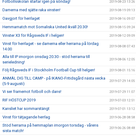
Fotbollsskolan startar igen på söndag!
2019-08-23 13:26
Damerna med sjätte raka vinsten!
2019-08-19 09:13
Oavgjort för herrlaget
2019-08-16 09:07
Hemmamatch mot Somaliska United ikväll 20.30!
2019-08-15 09:24
Vinster X3 för Rågsveds IF i helgen!
2019-08-12 09:09
Vinst för herrlaget - se damerna eller herrarna på lördag
2019-08-08 07:43
14.00
Alla till IP imorgon onsdag 20.30 - stöd herrarna till
2019-08-06 12:05
serieledning!
Följ Rågsveds IF i Stockholm Football Cup till helgen!
2019-08-01 15:16
ANMÄL DIG TILL CAMP - på IKANO-Fritidsgård nästa vecka
2019-07-29 14:05
(5-9 augusti)
Vi ser framemot fotboll och dans!
2019-07-29 11:07
RIF HÖSTCUP 2019
2019-07-03 12:51
Kansliet har sommarstängt
2019-07-01 13:12
Vinst för tätjagande herrlag
2019-06-28 08:58
Stöd herrarna på hemmaplan imorgon torsdag - vårens
2019-06-26 08:48
sista match!