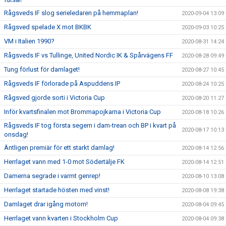
Rågsveds IF slog serieledaren på hemmaplan!
2020-09-04 13:09
Rågsved spelade X mot BKBK
2020-09-03 10:25
VM i Italien 1990?
2020-08-31 14:24
Rågsveds IF vs Tullinge, United Nordic IK & Spårvägens FF
2020-08-28 09:49
Tung förlust för damlaget!
2020-08-27 10:45
Rågsveds IF förlorade på Aspuddens IP
2020-08-24 10:25
Rågsved gjorde sorti i Victoria Cup
2020-08-20 11:27
Inför kvartsfinalen mot Brommapojkarna i Victoria Cup
2020-08-18 10:26
Rågsveds IF tog första segern i dam-trean och BP i kvart på
2020-08-17 10:13
onsdag!
Äntligen premiär för ett starkt damlag!
2020-08-14 12:56
Herrlaget vann med 1-0 mot Södertälje FK
2020-08-14 12:51
Damerna segrade i varmt genrep!
2020-08-10 13:08
Herrlaget startade hösten med vinst!
2020-08-08 19:38
Damlaget drar igång motorn!
2020-08-04 09:45
Herrlaget vann kvarten i Stockholm Cup
2020-08-04 09:38