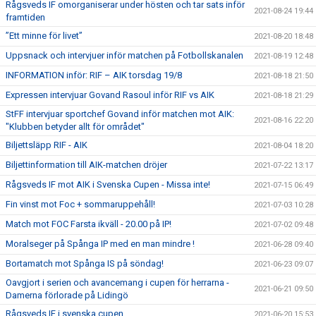
Rågsveds IF omorganiserar under hösten och tar sats inför
2021-08-24 19:44
framtiden
”Ett minne för livet”
2021-08-20 18:48
Uppsnack och intervjuer inför matchen på Fotbollskanalen
2021-08-19 12:48
INFORMATION inför: RIF – AIK torsdag 19/8
2021-08-18 21:50
Expressen intervjuar Govand Rasoul inför RIF vs AIK
2021-08-18 21:29
StFF intervjuar sportchef Govand inför matchen mot AIK:
2021-08-16 22:20
"Klubben betyder allt för området"
Biljettsläpp RIF - AIK
2021-08-04 18:20
Biljettinformation till AIK-matchen dröjer
2021-07-22 13:17
Rågsveds IF mot AIK i Svenska Cupen - Missa inte!
2021-07-15 06:49
Fin vinst mot Foc + sommaruppehåll!
2021-07-03 10:28
Match mot FOC Farsta ikväll - 20.00 på IP!
2021-07-02 09:48
Moralseger på Spånga IP med en man mindre !
2021-06-28 09:40
Bortamatch mot Spånga IS på söndag!
2021-06-23 09:07
Oavgjort i serien och avancemang i cupen för herrarna -
2021-06-21 09:50
Damerna förlorade på Lidingö
Rågsveds IF i svenska cupen
2021-06-20 15:53