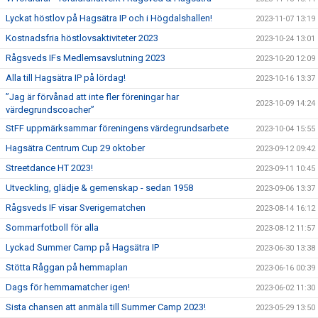
Lyckat höstlov på Hagsätra IP och i Högdalshallen!
2023-11-07 13:19
Kostnadsfria höstlovsaktiviteter 2023
2023-10-24 13:01
Rågsveds IFs Medlemsavslutning 2023
2023-10-20 12:09
Alla till Hagsätra IP på lördag!
2023-10-16 13:37
”Jag är förvånad att inte fler föreningar har
2023-10-09 14:24
värdegrundscoacher”
StFF uppmärksammar föreningens värdegrundsarbete
2023-10-04 15:55
Hagsätra Centrum Cup 29 oktober
2023-09-12 09:42
Streetdance HT 2023!
2023-09-11 10:45
Utveckling, glädje & gemenskap - sedan 1958
2023-09-06 13:37
Rågsveds IF visar Sverigematchen
2023-08-14 16:12
Sommarfotboll för alla
2023-08-12 11:57
Lyckad Summer Camp på Hagsätra IP
2023-06-30 13:38
Stötta Råggan på hemmaplan
2023-06-16 00:39
Dags för hemmamatcher igen!
2023-06-02 11:30
Sista chansen att anmäla till Summer Camp 2023!
2023-05-29 13:50