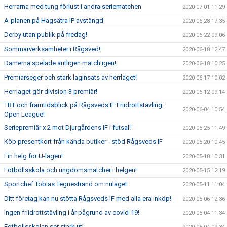
Herrarna med tung förlust i andra seriematchen
2020-07-01 11:29
A-planen på Hagsätra IP avstängd
2020-06-28 17:35
Derby utan publik på fredag!
2020-06-22 09:06
Sommarverksamheter i Rågsved!
2020-06-18 12:47
Damerna spelade äntligen match igen!
2020-06-18 10:25
Premiärseger och stark laginsats av herrlaget!
2020-06-17 10:02
Herrlaget gör division 3 premiär!
2020-06-12 09:14
TBT och framtidsblick på Rågsveds IF Friidrottstävling:
2020-06-04 10:54
Open League!
Seriepremiär x 2 mot Djurgårdens IF i futsal!
2020-05-25 11:49
Köp presentkort från kända butiker - stöd Rågsveds IF
2020-05-20 10:45
Fin helg för U-lagen!
2020-05-18 10:31
Fotbollsskola och ungdomsmatcher i helgen!
2020-05-15 12:19
Sportchef Tobias Tegnestrand om nuläget
2020-05-11 11:04
Ditt företag kan nu stötta Rågsveds IF med alla era inköp!
2020-05-06 12:36
Ingen friidrottstävling i år pågrund av covid-19!
2020-05-04 11:34
Fotbollsskolan ser stark ut!