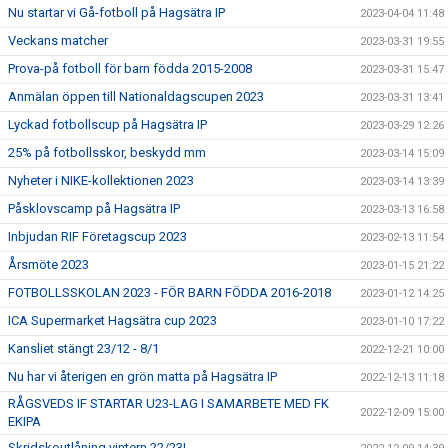
Nu startar vi Gå-fotboll på Hagsätra IP
2023-04-04 11:48
Veckans matcher
2023-03-31 19:55
Prova-på fotboll för barn födda 2015-2008
2023-03-31 15:47
Anmälan öppen till Nationaldagscupen 2023
2023-03-31 13:41
Lyckad fotbollscup på Hagsätra IP
2023-03-29 12:26
25% på fotbollsskor, beskydd mm
2023-03-14 15:09
Nyheter i NIKE-kollektionen 2023
2023-03-14 13:39
Påsklovscamp på Hagsätra IP
2023-03-13 16:58
Inbjudan RIF Företagscup 2023
2023-02-13 11:54
Årsmöte 2023
2023-01-15 21:22
FOTBOLLSSKOLAN 2023 - FÖR BARN FÖDDA 2016-2018
2023-01-12 14:25
ICA Supermarket Hagsätra cup 2023
2023-01-10 17:22
Kansliet stängt 23/12 - 8/1
2022-12-21 10:00
Nu har vi återigen en grön matta på Hagsätra IP
2022-12-13 11:18
RÅGSVEDS IF STARTAR U23-LAG I SAMARBETE MED FK
2022-12-09 15:00
EKIPA
Skridskoutlåning vintern 22/23!