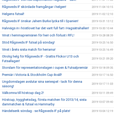
Rågsveds IF skördade framgångar i helgen!
2019-11-04 10:15
Helgens futsal!
2019-11-02 12:10
Rågsveds IF önskar Jahem Burke lycka till i Spanien!
2019-10-31 13:12
Halvvägs in i höstlovet har det varit full fart i Hagsätrahallen!
2019-10-30 10:44
Vinst i hemmapremiären för herr och förlust i RFL!
2019-10-28 08:39
Stöd Rågsveds IF futsal på söndag!
2019-10-25 16:50
Vinst i årets sista match för herrarna!
2019-10-25 16:49
Otrolig helg för Rågsveds IF - Grattis Flickor U13 och
2019-10-21 09:20
Futsallagen!
Storslam för representationslagen i cupen & Futsalpremiär
2019-10-18 09:35
Premiär i Victoria & Stockholm Cup ikväll!
2019-10-17 16:50
Ungdomslagen avslutar sina seriespel - tack för denna
2019-10-17 11:03
säsong!
Välkomna till höstcup dag 2!
2019-10-11 09:49
Höstcup, trygghetsdag, första matchen för 2013/14, sista
2019-10-07 09:40
dammatchen & futsal vs Hammarby
Händelserik söndag - se Rågsveds IF på plats!
2019-10-04 12:19