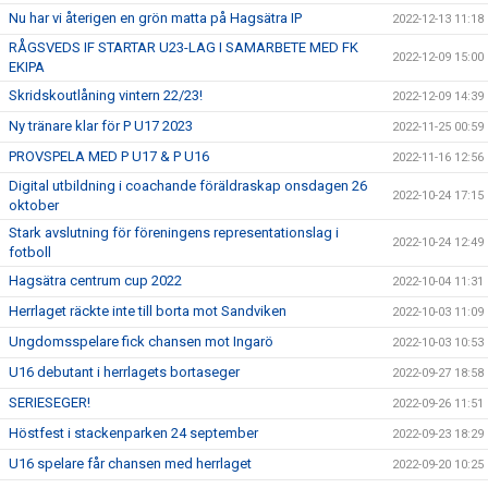
Nu har vi återigen en grön matta på Hagsätra IP
2022-12-13 11:18
RÅGSVEDS IF STARTAR U23-LAG I SAMARBETE MED FK
2022-12-09 15:00
EKIPA
Skridskoutlåning vintern 22/23!
2022-12-09 14:39
Ny tränare klar för P U17 2023
2022-11-25 00:59
PROVSPELA MED P U17 & P U16
2022-11-16 12:56
Digital utbildning i coachande föräldraskap onsdagen 26
2022-10-24 17:15
oktober
Stark avslutning för föreningens representationslag i
2022-10-24 12:49
fotboll
Hagsätra centrum cup 2022
2022-10-04 11:31
Herrlaget räckte inte till borta mot Sandviken
2022-10-03 11:09
Ungdomsspelare fick chansen mot Ingarö
2022-10-03 10:53
U16 debutant i herrlagets bortaseger
2022-09-27 18:58
SERIESEGER!
2022-09-26 11:51
Höstfest i stackenparken 24 september
2022-09-23 18:29
U16 spelare får chansen med herrlaget
2022-09-20 10:25