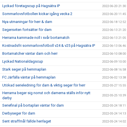
Lyckad företagscup på Hagsätra IP
2022-06-20 21:30
Sommarlovsfotbollen kickar igång vecka 2
2022-06-20 11:45
Nya utmaningar för herr & dam
2022-06-18 12:52
Segersviten fortsätter för dam
2022-06-13 21:20
Herrarna kammade noll i svår bortamatch
2022-06-13 21:05
Kostnadsfri sommarlovsfotboll v24 & v25 på Hagsätra IP
2022-06-13 06:46
Bortamatcher väntar dam och herr
2022-06-10 08:00
Lyckad Nationaldagscup
2022-06-09 10:00
Stark seger på hemmaplan
2022-06-08 16:58
FC Järfälla väntar på hemmaplan
2022-06-02 13:38
Utökad serieledning för dam & viktig seger för herr
2022-05-27 15:55
Herrarna beger sig norrut och damerna ställs inför nytt
2022-05-25 10:39
derby
Seriefinal på bortaplan väntar för dam
2022-05-24 18:11
Derbyseger för dam
2022-05-24 14:13
Sent straffmål fällde herrlaget
2022-05-24 14:02