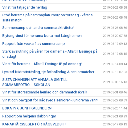
Vinst för tätjagande herrlag
2019-06-28 08:58
Stöd herrarna på hemmaplan imorgon torsdag - vårens
2019-06-26 08:48
sista match!
Summercamp och andra sommaraktiviteter!
2019-06-26 08:36
Blytung vinst för herrarna borta mot Långholmen
2019-06-20 07:58
Rapport från vecka 1 av summercamp
2019-06-17 09:13
Stark avslutning på våren för damerna - Alla till Essinge på
2019-06-17 08:15
onsdag!
Vinst för herrarna - Alla till Essinge IP på onsdag!
2019-06-14 08:14
Lyckad friidrottstävling, tjejfotbollsdag & seniormatcher
2019-06-10 07:53
SISTA CHANSEN ATT ANMÄLA SIG TILL
2019-06-03 16:13
SOMMARFOTBOLLSSKOLAN
Vinst för storsatsande herrlag och dammatch ikväll!
2019-05-31 08:46
Vinst och oavgjort för Rågsveds seniorer - juniorerna vann!
2019-05-27 08:39
BOKA IN 6 JUNI I KALENDERN!
2019-05-23 11:44
Rapport om helgens dabbningar
2019-05-21 08:29
KARAKTÄRSSEGER FÖR RÅGSVEDS IF!
2019-05-17 09:13