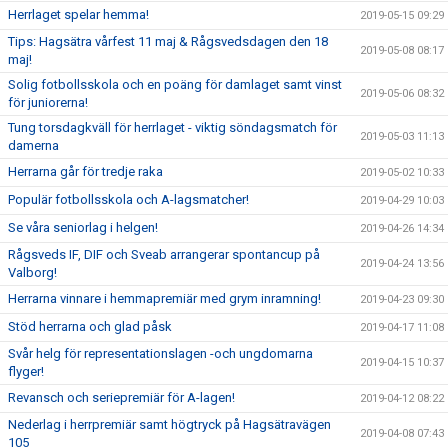
Herrlaget spelar hemma!
2019-05-15 09:29
Tips: Hagsätra vårfest 11 maj & Rågsvedsdagen den 18
2019-05-08 08:17
maj!
Solig fotbollsskola och en poäng för damlaget samt vinst
2019-05-06 08:32
för juniorerna!
Tung torsdagkväll för herrlaget - viktig söndagsmatch för
2019-05-03 11:13
damerna
Herrarna går för tredje raka
2019-05-02 10:33
Populär fotbollsskola och A-lagsmatcher!
2019-04-29 10:03
Se våra seniorlag i helgen!
2019-04-26 14:34
Rågsveds IF, DIF och Sveab arrangerar spontancup på
2019-04-24 13:56
Valborg!
Herrarna vinnare i hemmapremiär med grym inramning!
2019-04-23 09:30
Stöd herrarna och glad påsk
2019-04-17 11:08
Svår helg för representationslagen -och ungdomarna
2019-04-15 10:37
flyger!
Revansch och seriepremiär för A-lagen!
2019-04-12 08:22
Nederlag i herrpremiär samt högtryck på Hagsätravägen
2019-04-08 07:43
105