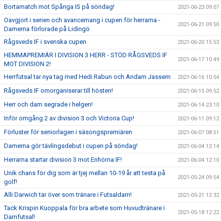
Bortamatch mot Spånga IS på söndag!
2021-06-23 09:07
Oavgjort i serien och avancemang i cupen för herrarna -
2021-06-21 09:50
Damerna förlorade på Lidingö
Rågsveds IF i svenska cupen
2021-06-20 15:53
HEMMAPREMIÄR I DIVISION 3 HERR - STÖD RÅGSVEDS IF
2021-06-17 10:49
MOT DIVISION 2!
Herrfutsal tar nya tag med Hedi Rabun och Andam Jassem
2021-06-16 10:54
Rågsveds IF omorganiserar till hösten!
2021-06-15 09:52
Herr och dam segrade i helgen!
2021-06-14 23:10
Inför omgång 2 av division 3 och Victoria Cup!
2021-06-11 09:12
Förluster för seniorlagen i säsongspremiären
2021-06-07 08:51
Damerna gör tävlingsdebut i cupen på söndag!
2021-06-04 12:14
Herrarna startar division 3 mot Enhörna IF!
2021-06-04 12:10
Unik chans för dig som är tjej mellan 10-19 år att testa på
2021-05-24 09:54
golf!
Alli Darwich tar över som tränare i Futsaldam!
2021-05-21 12:32
Tack Krispin Kuoppala för bra arbete som Huvudtränare i
2021-05-18 12:22
Damfutsal!