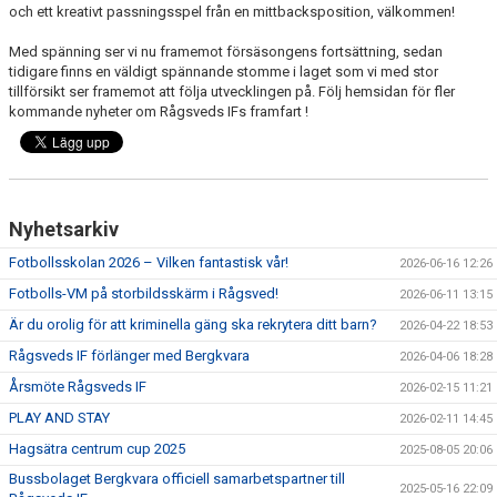
och ett kreativt passningsspel från en mittbacksposition, välkommen!
TRÄNINGSKLÄDER
Med spänning ser vi nu framemot försäsongens fortsättning, sedan
tidigare finns en väldigt spännande stomme i laget som vi med stor
tillförsikt ser framemot att följa utvecklingen på. Följ hemsidan för fler
RÅGSVEDS IF I MEDIA
kommande nyheter om Rågsveds IFs framfart !
FONDER
Nyhetsarkiv
Fotbollsskolan 2026 – Vilken fantastisk vår!
2026-06-16 12:26
Fotbolls-VM på storbildsskärm i Rågsved!
2026-06-11 13:15
Är du orolig för att kriminella gäng ska rekrytera ditt barn?
2026-04-22 18:53
Rågsveds IF förlänger med Bergkvara
2026-04-06 18:28
Årsmöte Rågsveds IF
2026-02-15 11:21
PLAY AND STAY
2026-02-11 14:45
Hagsätra centrum cup 2025
2025-08-05 20:06
Bussbolaget Bergkvara officiell samarbetspartner till
2025-05-16 22:09