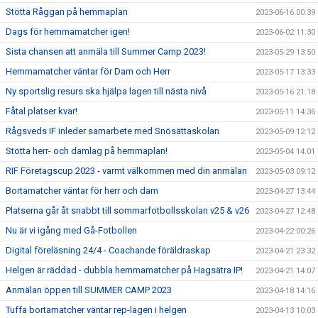
Stötta Råggan på hemmaplan
2023-06-16 00:39
Dags för hemmamatcher igen!
2023-06-02 11:30
Sista chansen att anmäla till Summer Camp 2023!
2023-05-29 13:50
Hemmamatcher väntar för Dam och Herr
2023-05-17 13:33
Ny sportslig resurs ska hjälpa lagen till nästa nivå
2023-05-16 21:18
Fåtal platser kvar!
2023-05-11 14:36
Rågsveds IF inleder samarbete med Snösättaskolan
2023-05-09 12:12
Stötta herr- och damlag på hemmaplan!
2023-05-04 14:01
RIF Företagscup 2023 - varmt välkommen med din anmälan
2023-05-03 09:12
Bortamatcher väntar för herr och dam
2023-04-27 13:44
Platserna går åt snabbt till sommarfotbollsskolan v25 & v26
2023-04-27 12:48
Nu är vi igång med Gå-Fotbollen
2023-04-22 00:26
Digital föreläsning 24/4 - Coachande föräldraskap
2023-04-21 23:32
Helgen är räddad - dubbla hemmamatcher på Hagsätra IP!
2023-04-21 14:07
Anmälan öppen till SUMMER CAMP 2023
2023-04-18 14:16
Tuffa bortamatcher väntar rep-lagen i helgen
2023-04-13 10:03