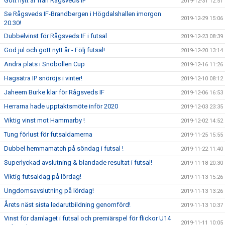
Gott nytt år från Rågsveds IF
2019-12-31 12:51
Se Rågsveds IF-Brandbergen i Högdalshallen imorgon
2019-12-29 15:06
20.30!
Dubbelvinst för Rågsveds IF i futsal
2019-12-23 08:39
God jul och gott nytt år - Följ futsal!
2019-12-20 13:14
Andra plats i Snöbollen Cup
2019-12-16 11:26
Hagsätra IP snöröjs i vinter!
2019-12-10 08:12
Jaheem Burke klar för Rågsveds IF
2019-12-06 16:53
Herrarna hade upptaktsmöte inför 2020
2019-12-03 23:35
Viktig vinst mot Hammarby !
2019-12-02 14:52
Tung förlust för futsaldamerna
2019-11-25 15:55
Dubbel hemmamatch på söndag i futsal !
2019-11-22 11:40
Superlyckad avslutning & blandade resultat i futsal!
2019-11-18 20:30
Viktig futsaldag på lördag!
2019-11-13 15:26
Ungdomsavslutning på lördag!
2019-11-13 13:26
Årets näst sista ledarutbildning genomförd!
2019-11-13 10:37
Vinst för damlaget i futsal och premiärspel för flickor U14
2019-11-11 10:05