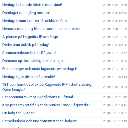
Herrlaget startade hösten med vinst!
2020-08-08 19:38
Damlaget drar igång motorn!
2020-08-04 09:45
Herrlaget vann kvarten i Stockholm Cup
2020-08-04 09:38
Herrarna med tung förlust i andra seriematchen
2020-07-01 11:29
A-planen på Hagsätra IP avstängd
2020-06-28 17:35
Derby utan publik på fredag!
2020-06-22 09:06
Sommarverksamheter i Rågsved!
2020-06-18 12:47
Damerna spelade äntligen match igen!
2020-06-18 10:25
Premiärseger och stark laginsats av herrlaget!
2020-06-17 10:02
Herrlaget gör division 3 premiär!
2020-06-12 09:14
TBT och framtidsblick på Rågsveds IF Friidrottstävling:
2020-06-04 10:54
Open League!
Seriepremiär x 2 mot Djurgårdens IF i futsal!
2020-05-25 11:49
Köp presentkort från kända butiker - stöd Rågsveds IF
2020-05-20 10:45
Fin helg för U-lagen!
2020-05-18 10:31
Fotbollsskola och ungdomsmatcher i helgen!
2020-05-15 12:19