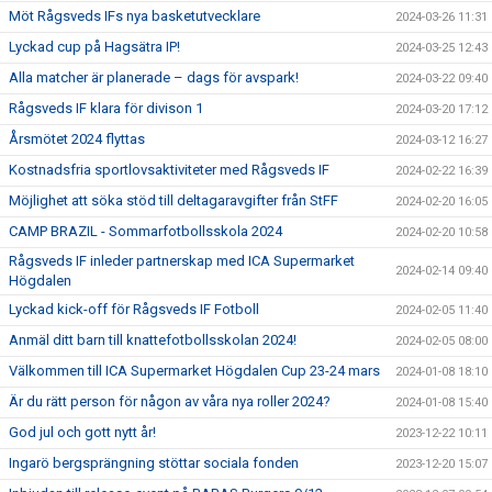
Möt Rågsveds IFs nya basketutvecklare
2024-03-26 11:31
Lyckad cup på Hagsätra IP!
2024-03-25 12:43
Alla matcher är planerade – dags för avspark!
2024-03-22 09:40
Rågsveds IF klara för divison 1
2024-03-20 17:12
Årsmötet 2024 flyttas
2024-03-12 16:27
Kostnadsfria sportlovsaktiviteter med Rågsveds IF
2024-02-22 16:39
Möjlighet att söka stöd till deltagaravgifter från StFF
2024-02-20 16:05
CAMP BRAZIL - Sommarfotbollsskola 2024
2024-02-20 10:58
Rågsveds IF inleder partnerskap med ICA Supermarket
2024-02-14 09:40
Högdalen
Lyckad kick-off för Rågsveds IF Fotboll
2024-02-05 11:40
Anmäl ditt barn till knattefotbollsskolan 2024!
2024-02-05 08:00
Välkommen till ICA Supermarket Högdalen Cup 23-24 mars
2024-01-08 18:10
Är du rätt person för någon av våra nya roller 2024?
2024-01-08 15:40
God jul och gott nytt år!
2023-12-22 10:11
Ingarö bergsprängning stöttar sociala fonden
2023-12-20 15:07