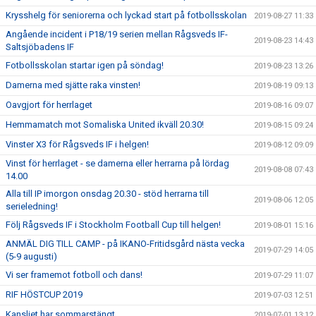
Krysshelg för seniorerna och lyckad start på fotbollsskolan
2019-08-27 11:33
Angående incident i P18/19 serien mellan Rågsveds IF-
2019-08-23 14:43
Saltsjöbadens IF
Fotbollsskolan startar igen på söndag!
2019-08-23 13:26
Damerna med sjätte raka vinsten!
2019-08-19 09:13
Oavgjort för herrlaget
2019-08-16 09:07
Hemmamatch mot Somaliska United ikväll 20.30!
2019-08-15 09:24
Vinster X3 för Rågsveds IF i helgen!
2019-08-12 09:09
Vinst för herrlaget - se damerna eller herrarna på lördag
2019-08-08 07:43
14.00
Alla till IP imorgon onsdag 20.30 - stöd herrarna till
2019-08-06 12:05
serieledning!
Följ Rågsveds IF i Stockholm Football Cup till helgen!
2019-08-01 15:16
ANMÄL DIG TILL CAMP - på IKANO-Fritidsgård nästa vecka
2019-07-29 14:05
(5-9 augusti)
Vi ser framemot fotboll och dans!
2019-07-29 11:07
RIF HÖSTCUP 2019
2019-07-03 12:51
Kansliet har sommarstängt
2019-07-01 13:12