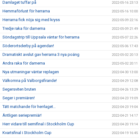
Damlaget tuffar på
2022-05-16 23:13
Hemmaförlust för herrarna
2022-05-16 10:00
Herrarna fick nöja sig med kryss
2022-05-09 22:16
Tredje raka för damerna
2022-05-09 21:49
Söndagstrip till Uppsala väntar för herrarna
2022-05-07 22:26
Söderortsderby på agendan!
2022-05-06 17:43
Dramatiskt avslut gav herrarna 3 nya poäng
2022-05-02 20:13
Andra raka för damerna
2022-05-02 20:11
Nya utmaningar väntar replagen
2022-04-30 13:00
Välkomna på Valborgsfirande!
2022-04-29 12:08
Segersviten bruten
2022-04-26 13:29
Seger i premiären!
2022-04-23 19:09
Tätt matchande för herrlaget…
2022-04-23 19:04
Äntligen seriepremiär!
2022-04-21 14:17
Herr vidare till semifinal i Stockholm Cup
2022-04-20 19:14
Kvartsfinal i Stockholm Cup
2022-04-19 16:45