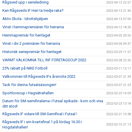
Rågsved upp i serieledning
2022-04-15 22:57
Kan Rågsveds IF Herr ta tredje raka?
2022-04-13 21:40
Aktiv Skola - Idrottshjälpen
2022-04-13 07:00
Vinst i hemmapremiären för herrarna
2022-04-12 18:20
Hemmapremiär för herrlaget
2022-04-05 20:55
Vinst i div 2 premiären för herrarna
2022-04-04 09:37
Historisk seriepremiär för herrlaget
2022-03-29 11:57
VARMT VÄLKOMNA TILL RIF FÖRETAGSCUP 2022
2022-03-28 22:26
25% rabatt på NIKE Fotboll
2022-03-11 15:17
Välkommen till Rågsveds IFs årsmöte 2022
2022-03-07 21:39
Tack för denna futsalsäsongen!
2022-03-07 21:23
Sportlovscup i Hagsätrahallen
2022-02-23 14:09
Datum för SM-semifinalerna i Futsal spikade - kom och visa
2022-02-23 13:18
ditt stöd!
Rågsveds IF vidare till SM-Semifinal i Futsal !
2022-02-21 10:38
Rågsveds IF i sm-kvartsfinal 1 på lördag 16.30 i
2022-02-10 21:13
Högdalshallen!