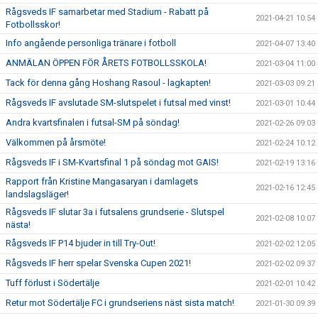
Rågsveds IF samarbetar med Stadium - Rabatt på
2021-04-21 10:54
Fotbollsskor!
Info angående personliga tränare i fotboll
2021-04-07 13:40
ANMÄLAN ÖPPEN FÖR ÅRETS FOTBOLLSSKOLA!
2021-03-04 11:00
Tack för denna gång Hoshang Rasoul - lagkapten!
2021-03-03 09:21
Rågsveds IF avslutade SM-slutspelet i futsal med vinst!
2021-03-01 10:44
Andra kvartsfinalen i futsal-SM på söndag!
2021-02-26 09:03
Välkommen på årsmöte!
2021-02-24 10:12
Rågsveds IF i SM-Kvartsfinal 1 på söndag mot GAIS!
2021-02-19 13:16
Rapport från Kristine Mangasaryan i damlagets
2021-02-16 12:45
landslagsläger!
Rågsveds IF slutar 3a i futsalens grundserie - Slutspel
2021-02-08 10:07
nästa!
Rågsveds IF P14 bjuder in till Try-Out!
2021-02-02 12:05
Rågsveds IF herr spelar Svenska Cupen 2021!
2021-02-02 09:37
Tuff förlust i Södertälje
2021-02-01 10:42
Retur mot Södertälje FC i grundseriens näst sista match!
2021-01-30 09:39