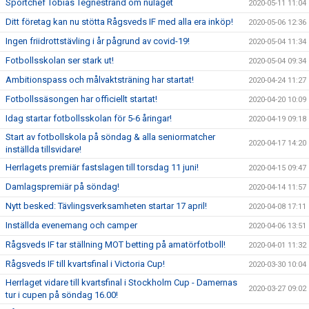
Sportchef Tobias Tegnestrand om nuläget
2020-05-11 11:04
Ditt företag kan nu stötta Rågsveds IF med alla era inköp!
2020-05-06 12:36
Ingen friidrottstävling i år pågrund av covid-19!
2020-05-04 11:34
Fotbollsskolan ser stark ut!
2020-05-04 09:34
Ambitionspass och målvaktsträning har startat!
2020-04-24 11:27
Fotbollssäsongen har officiellt startat!
2020-04-20 10:09
Idag startar fotbollsskolan för 5-6 åringar!
2020-04-19 09:18
Start av fotbollskola på söndag & alla seniormatcher
2020-04-17 14:20
inställda tillsvidare!
Herrlagets premiär fastslagen till torsdag 11 juni!
2020-04-15 09:47
Damlagspremiär på söndag!
2020-04-14 11:57
Nytt besked: Tävlingsverksamheten startar 17 april!
2020-04-08 17:11
Inställda evenemang och camper
2020-04-06 13:51
Rågsveds IF tar ställning MOT betting på amatörfotboll!
2020-04-01 11:32
Rågsveds IF till kvartsfinal i Victoria Cup!
2020-03-30 10:04
Herrlaget vidare till kvartsfinal i Stockholm Cup - Damernas
2020-03-27 09:02
tur i cupen på söndag 16.00!