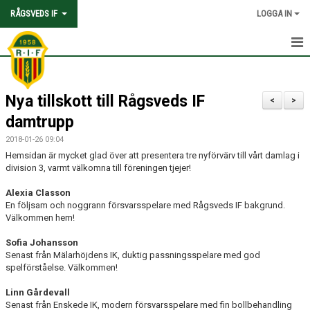
RÅGSVEDS IF
LOGGA IN
HEM
Nya tillskott till Rågsveds IF
KONTAKT
<
>
damtrupp
OM FÖRENINGEN
2018-01-26 09:04
Hemsidan är mycket glad över att presentera tre nyförvärv till vårt damlag i
AVGIFTER
division 3, varmt välkomna till föreningen tjejer!
TRYGGHET OCH VÄRDEGRUND
Alexia Classon
En följsam och noggrann försvarsspelare med Rågsveds IF bakgrund.
Välkommen hem!
KNATTEFOTBOLLSSKOLA
Sofia Johansson
PARTNERSKAP & SPONSRING
Senast från Mälarhöjdens IK, duktig passningsspelare med god
spelförståelse. Välkommen!
SKOLSAMARBETEN
Linn Gårdevall
Senast från Enskede IK, modern försvarsspelare med fin bollbehandling
SOCIAL HÅLLBARHET