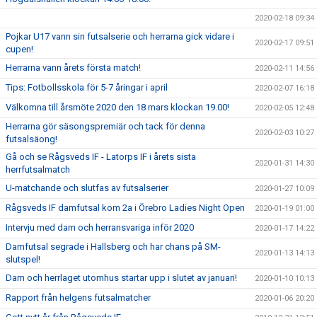
2020-02-18 09:34
Pojkar U17 vann sin futsalserie och herrarna gick vidare i
2020-02-17 09:51
cupen!
Herrarna vann årets första match!
2020-02-11 14:56
Tips: Fotbollsskola för 5-7 åringar i april
2020-02-07 16:18
Välkomna till årsmöte 2020 den 18 mars klockan 19.00!
2020-02-05 12:48
Herrarna gör säsongspremiär och tack för denna
2020-02-03 10:27
futsalsäong!
Gå och se Rågsveds IF - Latorps IF i årets sista
2020-01-31 14:30
herrfutsalmatch
U-matchande och slutfas av futsalserier
2020-01-27 10:09
Rågsveds IF damfutsal kom 2a i Örebro Ladies Night Open
2020-01-19 01:00
Intervju med dam och herransvariga inför 2020
2020-01-17 14:22
Damfutsal segrade i Hallsberg och har chans på SM-
2020-01-13 14:13
slutspel!
Dam och herrlaget utomhus startar upp i slutet av januari!
2020-01-10 10:13
Rapport från helgens futsalmatcher
2020-01-06 20:20