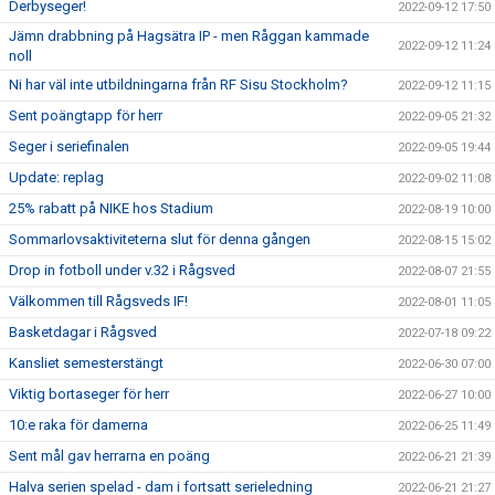
Derbyseger!
2022-09-12 17:50
Jämn drabbning på Hagsätra IP - men Råggan kammade
2022-09-12 11:24
noll
Ni har väl inte utbildningarna från RF Sisu Stockholm?
2022-09-12 11:15
Sent poängtapp för herr
2022-09-05 21:32
Seger i seriefinalen
2022-09-05 19:44
Update: replag
2022-09-02 11:08
25% rabatt på NIKE hos Stadium
2022-08-19 10:00
Sommarlovsaktiviteterna slut för denna gången
2022-08-15 15:02
Drop in fotboll under v.32 i Rågsved
2022-08-07 21:55
Välkommen till Rågsveds IF!
2022-08-01 11:05
Basketdagar i Rågsved
2022-07-18 09:22
Kansliet semesterstängt
2022-06-30 07:00
Viktig bortaseger för herr
2022-06-27 10:00
10:e raka för damerna
2022-06-25 11:49
Sent mål gav herrarna en poäng
2022-06-21 21:39
Halva serien spelad - dam i fortsatt serieledning
2022-06-21 21:27