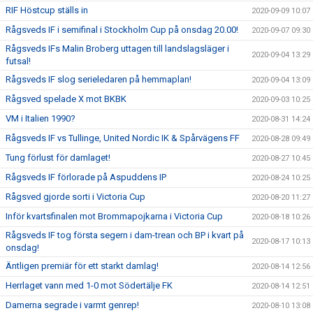
RIF Höstcup ställs in
2020-09-09 10:07
Rågsveds IF i semifinal i Stockholm Cup på onsdag 20.00!
2020-09-07 09:30
Rågsveds IFs Malin Broberg uttagen till landslagsläger i
2020-09-04 13:29
futsal!
Rågsveds IF slog serieledaren på hemmaplan!
2020-09-04 13:09
Rågsved spelade X mot BKBK
2020-09-03 10:25
VM i Italien 1990?
2020-08-31 14:24
Rågsveds IF vs Tullinge, United Nordic IK & Spårvägens FF
2020-08-28 09:49
Tung förlust för damlaget!
2020-08-27 10:45
Rågsveds IF förlorade på Aspuddens IP
2020-08-24 10:25
Rågsved gjorde sorti i Victoria Cup
2020-08-20 11:27
Inför kvartsfinalen mot Brommapojkarna i Victoria Cup
2020-08-18 10:26
Rågsveds IF tog första segern i dam-trean och BP i kvart på
2020-08-17 10:13
onsdag!
Äntligen premiär för ett starkt damlag!
2020-08-14 12:56
Herrlaget vann med 1-0 mot Södertälje FK
2020-08-14 12:51
Damerna segrade i varmt genrep!
2020-08-10 13:08