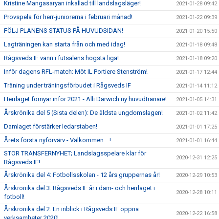
Kristine Mangasaryan inkallad till landslagsläger!
2021-01-28 09:42
Provspela för herr-juniorerna i februari månad!
2021-01-22 09:39
FÖLJ PLANENS STATUS PÅ HUVUDSIDAN!
2021-01-20 15:50
Lagträningen kan starta från och med idag!
2021-01-18 09:48
Rågsveds IF vann i futsalens högsta liga!
2021-01-18 09:20
Inför dagens RFL-match: Möt IL Portiere Stenström!
2021-01-17 12:44
Träning under träningsförbudet i Rågsveds IF
2021-01-14 11:12
Herrlaget förnyar inför 2021 - Alli Darwich ny huvudtränare!
2021-01-05 14:31
Årskrönika del 5 (Sista delen): De äldsta ungdomslagen!
2021-01-02 11:42
Damlaget förstärker ledarstaben!
2021-01-01 17:25
Årets första nyförvärv - Välkommen... !
2021-01-01 16:44
STOR TRANSFERNYHET; Landslagsspelare klar för
2020-12-31 12:25
Rågsveds IF!
Årskrönika del 4: Fotbollsskolan - 12 års gruppernas år!
2020-12-29 10:53
Årskrönika del 3: Rågsveds IF år i dam- och herrlaget i
2020-12-28 10:11
fotboll!
Årskrönika del 2: En inblick i Rågsveds IF öppna
2020-12-22 16:58
verksamheter 2020!