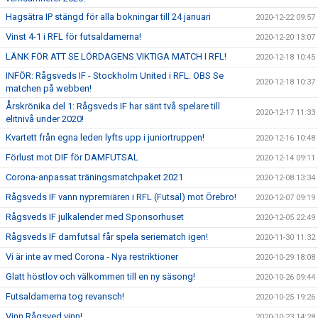
Hagsätra IP stängd för alla bokningar till 24 januari
2020-12-22 09:57
Vinst 4-1 i RFL för futsaldamerna!
2020-12-20 13:07
LÄNK FÖR ATT SE LÖRDAGENS VIKTIGA MATCH I RFL!
2020-12-18 10:45
INFÖR: Rågsveds IF - Stockholm United i RFL. OBS Se
2020-12-18 10:37
matchen på webben!
Årskrönika del 1: Rågsveds IF har sänt två spelare till
2020-12-17 11:33
elitnivå under 2020!
Kvartett från egna leden lyfts upp i juniortruppen!
2020-12-16 10:48
Förlust mot DIF för DAMFUTSAL
2020-12-14 09:11
Corona-anpassat träningsmatchpaket 2021
2020-12-08 13:34
Rågsveds IF vann nypremiären i RFL (Futsal) mot Örebro!
2020-12-07 09:19
Rågsveds IF julkalender med Sponsorhuset
2020-12-05 22:49
Rågsveds IF damfutsal får spela seriematch igen!
2020-11-30 11:32
Vi är inte av med Corona - Nya restriktioner
2020-10-29 18:08
Glatt höstlov och välkommen till en ny säsong!
2020-10-26 09:44
Futsaldamerna tog revansch!
2020-10-25 19:26
Vinn Rågsved vinn!
2020-10-23 14:28