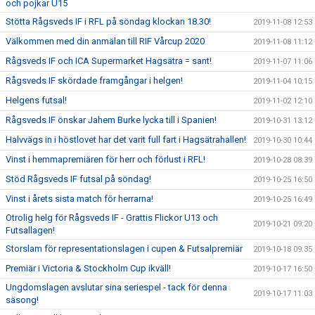
och pojkar U15
Stötta Rågsveds IF i RFL på söndag klockan 18.30!
2019-11-08 12:53
Välkommen med din anmälan till RIF Vårcup 2020
2019-11-08 11:12
Rågsveds IF och ICA Supermarket Hagsätra = sant!
2019-11-07 11:06
Rågsveds IF skördade framgångar i helgen!
2019-11-04 10:15
Helgens futsal!
2019-11-02 12:10
Rågsveds IF önskar Jahem Burke lycka till i Spanien!
2019-10-31 13:12
Halvvägs in i höstlovet har det varit full fart i Hagsätrahallen!
2019-10-30 10:44
Vinst i hemmapremiären för herr och förlust i RFL!
2019-10-28 08:39
Stöd Rågsveds IF futsal på söndag!
2019-10-25 16:50
Vinst i årets sista match för herrarna!
2019-10-25 16:49
Otrolig helg för Rågsveds IF - Grattis Flickor U13 och
2019-10-21 09:20
Futsallagen!
Storslam för representationslagen i cupen & Futsalpremiär
2019-10-18 09:35
Premiär i Victoria & Stockholm Cup ikväll!
2019-10-17 16:50
Ungdomslagen avslutar sina seriespel - tack för denna
2019-10-17 11:03
säsong!