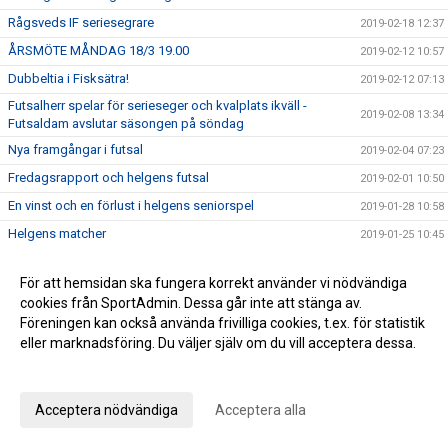
Rågsveds IF seriesegrare
2019-02-18 12:37
ÅRSMÖTE MÅNDAG 18/3 19.00
2019-02-12 10:57
Dubbeltia i Fisksätra!
2019-02-12 07:13
Futsalherr spelar för serieseger och kvalplats ikväll -
2019-02-08 13:34
Futsaldam avslutar säsongen på söndag
Nya framgångar i futsal
2019-02-04 07:23
Fredagsrapport och helgens futsal
2019-02-01 10:50
En vinst och en förlust i helgens seniorspel
2019-01-28 10:58
Helgens matcher
2019-01-25 10:45
Rågsveds IF VÅRCUP 2019
2019-01-22 09:23
För att hemsidan ska fungera korrekt använder vi nödvändiga
Helgens dubbel i futsal!
2019-01-20 20:47
cookies från SportAdmin. Dessa går inte att stänga av.
Helgens matcher
2019-01-18 20:19
Föreningen kan också använda frivilliga cookies, t.ex. för statistik
eller marknadsföring. Du väljer själv om du vill acceptera dessa.
Läsning om vår rörelseprofil samt info om helgen
2019-01-11 12:21
Anpassa dina val
Vinst i seriefinal för herrfutsal och rapport från jullovet
2019-01-07 08:54
2019 smyger igång
2019-01-06 10:09
Acceptera nödvändiga
Acceptera alla
Summering av 2018
2018-12-28 16:54