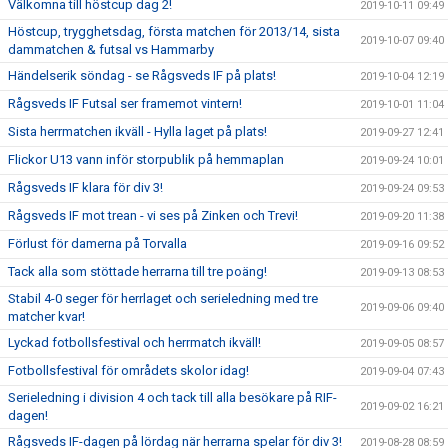
Välkomna till höstcup dag 2!
2019-10-11 09:49
Höstcup, trygghetsdag, första matchen för 2013/14, sista
2019-10-07 09:40
dammatchen & futsal vs Hammarby
Händelserik söndag - se Rågsveds IF på plats!
2019-10-04 12:19
Rågsveds IF Futsal ser framemot vintern!
2019-10-01 11:04
Sista herrmatchen ikväll - Hylla laget på plats!
2019-09-27 12:41
Flickor U13 vann inför storpublik på hemmaplan
2019-09-24 10:01
Rågsveds IF klara för div 3!
2019-09-24 09:53
Rågsveds IF mot trean - vi ses på Zinken och Trevi!
2019-09-20 11:38
Förlust för damerna på Torvalla
2019-09-16 09:52
Tack alla som stöttade herrarna till tre poäng!
2019-09-13 08:53
Stabil 4-0 seger för herrlaget och serieledning med tre
2019-09-06 09:40
matcher kvar!
Lyckad fotbollsfestival och herrmatch ikväll!
2019-09-05 08:57
Fotbollsfestival för områdets skolor idag!
2019-09-04 07:43
Serieledning i division 4 och tack till alla besökare på RIF-
2019-09-02 16:21
dagen!
Rågsveds IF-dagen på lördag när herrarna spelar för div 3!
2019-08-28 08:59