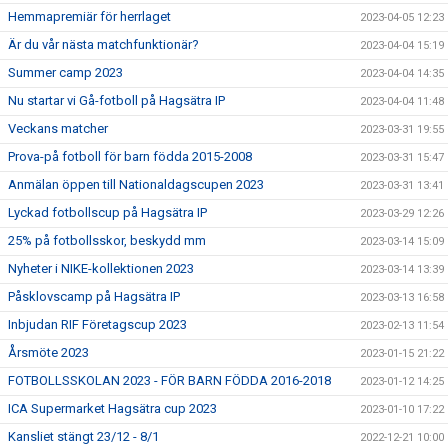
Hemmapremiär för herrlaget
2023-04-05 12:23
Är du vår nästa matchfunktionär?
2023-04-04 15:19
Summer camp 2023
2023-04-04 14:35
Nu startar vi Gå-fotboll på Hagsätra IP
2023-04-04 11:48
Veckans matcher
2023-03-31 19:55
Prova-på fotboll för barn födda 2015-2008
2023-03-31 15:47
Anmälan öppen till Nationaldagscupen 2023
2023-03-31 13:41
Lyckad fotbollscup på Hagsätra IP
2023-03-29 12:26
25% på fotbollsskor, beskydd mm
2023-03-14 15:09
Nyheter i NIKE-kollektionen 2023
2023-03-14 13:39
Påsklovscamp på Hagsätra IP
2023-03-13 16:58
Inbjudan RIF Företagscup 2023
2023-02-13 11:54
Årsmöte 2023
2023-01-15 21:22
FOTBOLLSSKOLAN 2023 - FÖR BARN FÖDDA 2016-2018
2023-01-12 14:25
ICA Supermarket Hagsätra cup 2023
2023-01-10 17:22
Kansliet stängt 23/12 - 8/1
2022-12-21 10:00