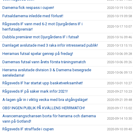
Damerna fick respass i cupen!
2020-10-19 10:05
Futsaldamerna inledde med förlust!
2020-10-19 09:58
Rågsveds IF vann med 6-2 mot Djurgårdens IF i
2020-10-17 10:07
herrfutsalpremiär!
Dubbla premiärer mot Djurgårdens IF i futsal!
2020-10-16 09:46
Damlaget avslutade med 3 raka inför intresserad publik!
2020-10-13 15:15
Herrarnas futsal spelar genrep på fredag!
2020-10-06 09:28
Damernas futsal vann årets första träningsmatch
2020-10-06 09:26
Herrarna avslutade division 3 & Damerna besegrade
2020-10-06 09:13
serieledarna!
Rågsveds IF har startat upp basketverksamhet!
2020-10-01 10:27
Rågsveds IF på säker mark inför 2021!
2020-09-27 10:23
A-lagen går in i viktig vecka med bra utgångsläge!
2020-09-21 09:48
OBS! INGEN PUBLIK PÅ KVÄLLENS HERRMATCH!
2020-09-17 15:02
Avancemangschansen borta för herrarna och damerna
2020-09-14 10:30
vann på Gotland!
Rågsveds IF straffade i cupen
2020-09-10 09:40