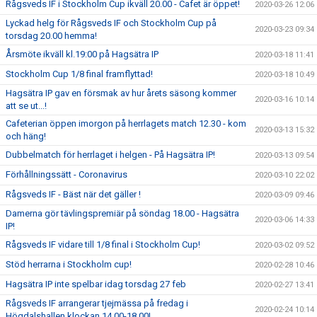
Rågsveds IF i Stockholm Cup ikväll 20.00 - Cafet är öppet!
2020-03-26 12:06
Lyckad helg för Rågsveds IF och Stockholm Cup på
2020-03-23 09:34
torsdag 20.00 hemma!
Årsmöte ikväll kl.19:00 på Hagsätra IP
2020-03-18 11:41
Stockholm Cup 1/8 final framflyttad!
2020-03-18 10:49
Hagsätra IP gav en försmak av hur årets säsong kommer
2020-03-16 10:14
att se ut...!
Cafeterian öppen imorgon på herrlagets match 12.30 - kom
2020-03-13 15:32
och häng!
Dubbelmatch för herrlaget i helgen - På Hagsätra IP!
2020-03-13 09:54
Förhållningssätt - Coronavirus
2020-03-10 22:02
Rågsveds IF - Bäst när det gäller !
2020-03-09 09:46
Damerna gör tävlingspremiär på söndag 18.00 - Hagsätra
2020-03-06 14:33
IP!
Rågsveds IF vidare till 1/8 final i Stockholm Cup!
2020-03-02 09:52
Stöd herrarna i Stockholm cup!
2020-02-28 10:46
Hagsätra IP inte spelbar idag torsdag 27 feb
2020-02-27 13:41
Rågsveds IF arrangerar tjejmässa på fredag i
2020-02-24 10:14
Högdalshallen klockan 14.00-18.00!