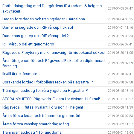
Fortbildningsdag med Djurgårdens IF Akademi & helgens
2019-04-05 07:47
aktiviteter!
Dagen före dagen och träningsläger i Barcelona...
2019-04-04 08:15
Damerna segrade och RIF vårcup fick sol
2019-04-01 11:16
Damernas genrep och RIF vårcup del 2
2019-03-29 09:34
RIF Vårcup del ett genomförd!
2019-03-26 07:41
Rågsveds IF bryter ny mark - ansvarig för videokanal sökes!
2019-03-20 11:05
Årsmöte genomfört och Rågsveds IF ska bli en diplomerad
2019-03-19 07:39
förening
Ikväll är det årsmöte
2019-03-18 07:41
Sprakande lördag i fotbollens tecken på Hagsätra IP
2019-03-18 07:38
Träningsmatchdag för våra yngsta på Hagsätra IP
2019-03-15 18:14
STORA NYHETER: Rågsveds IF klara för divison 1 i futsal!
2019-03-11 09:27
Rågsveds IF futsal kvalar till division 1 i helgen!
2019-03-08 11:39
Årets första ledar- och tränarmöte genomfört
2019-03-05 07:53
Årets första vänskapsmatchdag igång
2019-03-02 11:57
Träningsmatchdag 1 för ungdomar
2019-03-01 15:04