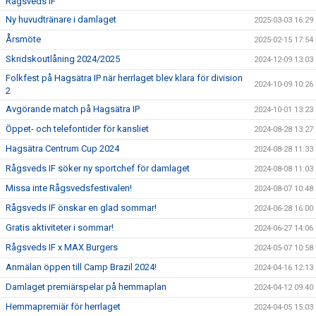
Rågsveds IF
Ny huvudtränare i damlaget
2025-03-03 16:29
Årsmöte
2025-02-15 17:54
Skridskoutlåning 2024/2025
2024-12-09 13:03
Folkfest på Hagsätra IP när herrlaget blev klara för division
2024-10-09 10:26
2
Avgörande match på Hagsätra IP
2024-10-01 13:23
Öppet- och telefontider för kansliet
2024-08-28 13:27
Hagsätra Centrum Cup 2024
2024-08-28 11:33
Rågsveds IF söker ny sportchef för damlaget
2024-08-08 11:03
Missa inte Rågsvedsfestivalen!
2024-08-07 10:48
Rågsveds IF önskar en glad sommar!
2024-06-28 16:00
Gratis aktiviteter i sommar!
2024-06-27 14:06
Rågsveds IF x MAX Burgers
2024-05-07 10:58
Anmälan öppen till Camp Brazil 2024!
2024-04-16 12:13
Damlaget premiärspelar på hemmaplan
2024-04-12 09:40
Hemmapremiär för herrlaget
2024-04-05 15:03