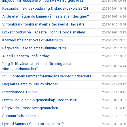
Inbjudan till release-event på BABAS Burgers 9/12
2023-12-07 09:54
Kostnadsfri skridskoutlåning & skridskoskola 23/24
2023-12-04 10:44
Är du eller någon du känner vår nästa stjärndesigner?
2023-12-01 16:26
Vi föräldrar - föräldranätverk i Rågsved & Hagsätra
2023-11-13 15:44
Lyckat höstlov på Hagsätra IP och i Högdalshallen!
2023-11-07 13:19
Kostnadsfria höstlovsaktiviteter 2023
2023-10-24 13:01
Rågsveds IFs Medlemsavslutning 2023
2023-10-20 12:09
Alla till Hagsätra IP på lördag!
2023-10-16 13:37
”Jag är förvånad att inte fler föreningar har
2023-10-09 14:24
värdegrundscoacher”
StFF uppmärksammar föreningens värdegrundsarbete
2023-10-04 15:55
Hagsätra Centrum Cup 29 oktober
2023-09-12 09:42
Streetdance HT 2023!
2023-09-11 10:45
Utveckling, glädje & gemenskap - sedan 1958
2023-09-06 13:37
Rågsveds IF visar Sverigematchen
2023-08-14 16:12
Sommarfotboll för alla
2023-08-12 11:57
Lyckad Summer Camp på Hagsätra IP
2023-06-30 13:38