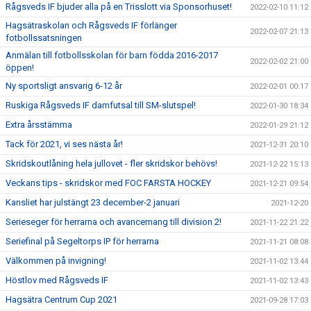
Rågsveds IF bjuder alla på en Trisslott via Sponsorhuset!
2022-02-10 11:12
Hagsätraskolan och Rågsveds IF förlänger
2022-02-07 21:13
fotbollssatsningen
Anmälan till fotbollsskolan för barn födda 2016-2017
2022-02-02 21:00
öppen!
Ny sportsligt ansvarig 6-12 år
2022-02-01 00:17
Ruskiga Rågsveds IF damfutsal till SM-slutspel!
2022-01-30 18:34
Extra årsstämma
2022-01-29 21:12
Tack för 2021, vi ses nästa år!
2021-12-31 20:10
Skridskoutlåning hela jullovet - fler skridskor behövs!
2021-12-22 15:13
Veckans tips - skridskor med FOC FARSTA HOCKEY
2021-12-21 09:54
Kansliet har julstängt 23 december-2 januari
2021-12-20
Serieseger för herrarna och avancemang till division 2!
2021-11-22 21:22
Seriefinal på Segeltorps IP för herrarna
2021-11-21 08:08
Välkommen på invigning!
2021-11-02 13:44
Höstlov med Rågsveds IF
2021-11-02 13:43
Hagsätra Centrum Cup 2021
2021-09-28 17:03