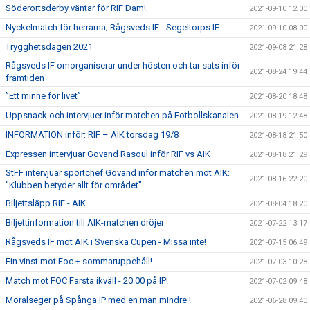
Söderortsderby väntar för RIF Dam!
2021-09-10 12:00
Nyckelmatch för herrarna; Rågsveds IF - Segeltorps IF
2021-09-10 08:00
Trygghetsdagen 2021
2021-09-08 21:28
Rågsveds IF omorganiserar under hösten och tar sats inför
2021-08-24 19:44
framtiden
”Ett minne för livet”
2021-08-20 18:48
Uppsnack och intervjuer inför matchen på Fotbollskanalen
2021-08-19 12:48
INFORMATION inför: RIF – AIK torsdag 19/8
2021-08-18 21:50
Expressen intervjuar Govand Rasoul inför RIF vs AIK
2021-08-18 21:29
StFF intervjuar sportchef Govand inför matchen mot AIK:
2021-08-16 22:20
"Klubben betyder allt för området"
Biljettsläpp RIF - AIK
2021-08-04 18:20
Biljettinformation till AIK-matchen dröjer
2021-07-22 13:17
Rågsveds IF mot AIK i Svenska Cupen - Missa inte!
2021-07-15 06:49
Fin vinst mot Foc + sommaruppehåll!
2021-07-03 10:28
Match mot FOC Farsta ikväll - 20.00 på IP!
2021-07-02 09:48
Moralseger på Spånga IP med en man mindre !
2021-06-28 09:40