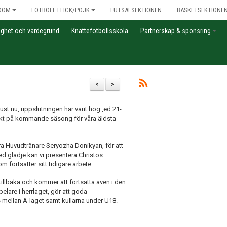
DOM
FOTBOLL FLICK/POJK
FUTSALSEKTIONEN
BASKETSEKTIONE
gghet och värdegrund
Knattefotbollsskola
Partnerskap & sponsring
<
>
just nu, uppslutningen har varit hög ,ed 21-
rsikt på kommande säsong för våra äldsta
ra Huvudtränare Seryozha Donikyan, för att
ed glädje kan vi presentera Christos
fortsätter sitt tidigare arbete.
tillbaka och kommer att fortsätta även i den
elare i herrlaget, gör att goda
s mellan A-laget samt kullarna under U18.