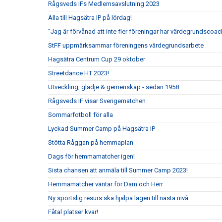
Rågsveds IFs Medlemsavslutning 2023
Alla till Hagsätra IP på lördag!
”Jag är förvånad att inte fler föreningar har värdegrundscoac
StFF uppmärksammar föreningens värdegrundsarbete
Hagsätra Centrum Cup 29 oktober
Streetdance HT 2023!
Utveckling, glädje & gemenskap - sedan 1958
Rågsveds IF visar Sverigematchen
Sommarfotboll för alla
Lyckad Summer Camp på Hagsätra IP
Stötta Råggan på hemmaplan
Dags för hemmamatcher igen!
Sista chansen att anmäla till Summer Camp 2023!
Hemmamatcher väntar för Dam och Herr
Ny sportslig resurs ska hjälpa lagen till nästa nivå
Fåtal platser kvar!