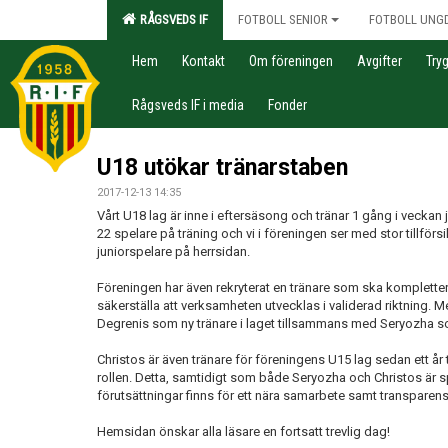
RÅGSVEDS IF
FOTBOLL SENIOR
FOTBOLL UNG
Hem
Kontakt
Om föreningen
Avgifter
Try
Rågsveds IF i media
Fonder
U18 utökar tränarstaben
2017-12-13 14:35
Vårt U18 lag är inne i eftersäsong och tränar 1 gång i veckan 
22 spelare på träning och vi i föreningen ser med stor tillfö
juniorspelare på herrsidan.
Föreningen har även rekryterat en tränare som ska komplette
säkerställa att verksamheten utvecklas i validerad riktning. M
Degrenis som ny tränare i laget tillsammans med Seryozha som 
Christos är även tränare för föreningens U15 lag sedan ett år 
rollen. Detta, samtidigt som både Seryozha och Christos är sp
förutsättningar finns för ett nära samarbete samt transparen
Hemsidan önskar alla läsare en fortsatt trevlig dag!