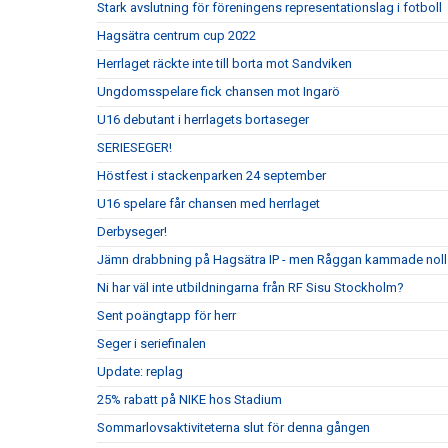
Stark avslutning för föreningens representationslag i fotboll
Hagsätra centrum cup 2022
Herrlaget räckte inte till borta mot Sandviken
Ungdomsspelare fick chansen mot Ingarö
U16 debutant i herrlagets bortaseger
SERIESEGER!
Höstfest i stackenparken 24 september
U16 spelare får chansen med herrlaget
Derbyseger!
Jämn drabbning på Hagsätra IP - men Råggan kammade noll
Ni har väl inte utbildningarna från RF Sisu Stockholm?
Sent poängtapp för herr
Seger i seriefinalen
Update: replag
25% rabatt på NIKE hos Stadium
Sommarlovsaktiviteterna slut för denna gången