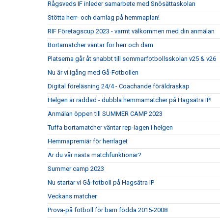
Rågsveds IF inleder samarbete med Snösättaskolan
Stötta herr- och damlag på hemmaplan!
RIF Företagscup 2023 - varmt välkommen med din anmälan
Bortamatcher väntar för herr och dam
Platserna går åt snabbt till sommarfotbollsskolan v25 & v26
Nu är vi igång med Gå-Fotbollen
Digital föreläsning 24/4 - Coachande föräldraskap
Helgen är räddad - dubbla hemmamatcher på Hagsätra IP!
Anmälan öppen till SUMMER CAMP 2023
Tuffa bortamatcher väntar rep-lagen i helgen
Hemmapremiär för herrlaget
Är du vår nästa matchfunktionär?
Summer camp 2023
Nu startar vi Gå-fotboll på Hagsätra IP
Veckans matcher
Prova-på fotboll för barn födda 2015-2008