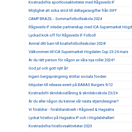
Kostnadsfria sportlovsaktiviteter med Rågsveds IF
Möjlighet att söka stöd till deltagaravgifter från StFF
CAMP BRAZIL - Sommarfotbollsskola 2024
Rågsveds IF inleder partnerskap med ICA Supermarket Högd
Lyckad kick-off för Rågsveds IF Fotboll
Anmäl ditt barn till knattefotbollsskolan 2024!
Välkommen till ICA Supermarket Högdalen Cup 23-24 mars
Är du rätt person för någon av våra nya roller 2024?
God jul och gott nytt år!
Ingarö bergsprängning stöttar sociala fonden
Inbjudan till release-event på BABAS Burgers 9/12
Kostnadsfri skridskoutlåning & skridskoskola 23/24
Är du eller någon du känner vår nästa stjärndesigner?
Vi föräldrar - föräldranätverk i Rågsved & Hagsätra
Lyckat höstlov på Hagsätra IP och i Högdalshallen!
Kostnadsfria höstlovsaktiviteter 2023