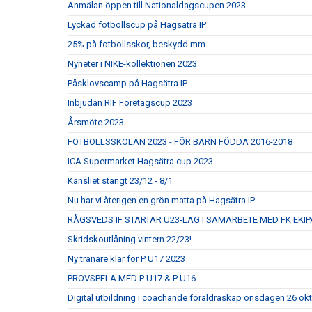
Anmälan öppen till Nationaldagscupen 2023
Lyckad fotbollscup på Hagsätra IP
25% på fotbollsskor, beskydd mm
Nyheter i NIKE-kollektionen 2023
Påsklovscamp på Hagsätra IP
Inbjudan RIF Företagscup 2023
Årsmöte 2023
FOTBOLLSSKOLAN 2023 - FÖR BARN FÖDDA 2016-2018
ICA Supermarket Hagsätra cup 2023
Kansliet stängt 23/12 - 8/1
Nu har vi återigen en grön matta på Hagsätra IP
RÅGSVEDS IF STARTAR U23-LAG I SAMARBETE MED FK EKIP
Skridskoutlåning vintern 22/23!
Ny tränare klar för P U17 2023
PROVSPELA MED P U17 & P U16
Digital utbildning i coachande föräldraskap onsdagen 26 ok