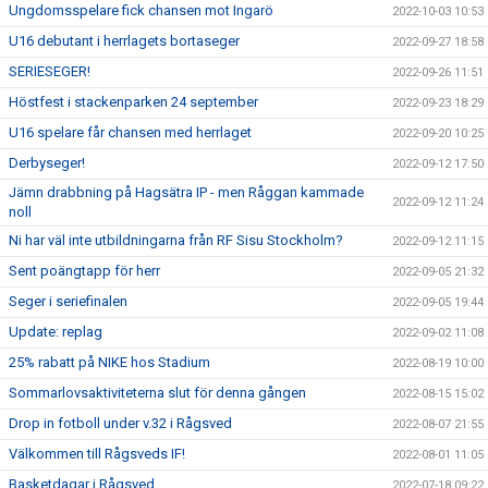
Ungdomsspelare fick chansen mot Ingarö
2022-10-03 10:53
U16 debutant i herrlagets bortaseger
2022-09-27 18:58
SERIESEGER!
2022-09-26 11:51
Höstfest i stackenparken 24 september
2022-09-23 18:29
U16 spelare får chansen med herrlaget
2022-09-20 10:25
Derbyseger!
2022-09-12 17:50
Jämn drabbning på Hagsätra IP - men Råggan kammade
2022-09-12 11:24
noll
Ni har väl inte utbildningarna från RF Sisu Stockholm?
2022-09-12 11:15
Sent poängtapp för herr
2022-09-05 21:32
Seger i seriefinalen
2022-09-05 19:44
Update: replag
2022-09-02 11:08
25% rabatt på NIKE hos Stadium
2022-08-19 10:00
Sommarlovsaktiviteterna slut för denna gången
2022-08-15 15:02
Drop in fotboll under v.32 i Rågsved
2022-08-07 21:55
Välkommen till Rågsveds IF!
2022-08-01 11:05
Basketdagar i Rågsved
2022-07-18 09:22