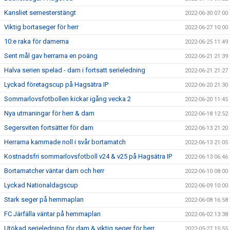
Kansliet semesterstängt
2022-06-30 07:00
Viktig bortaseger för herr
2022-06-27 10:00
10:e raka för damerna
2022-06-25 11:49
Sent mål gav herrarna en poäng
2022-06-21 21:39
Halva serien spelad - dam i fortsatt serieledning
2022-06-21 21:27
Lyckad företagscup på Hagsätra IP
2022-06-20 21:30
Sommarlovsfotbollen kickar igång vecka 2
2022-06-20 11:45
Nya utmaningar för herr & dam
2022-06-18 12:52
Segersviten fortsätter för dam
2022-06-13 21:20
Herrarna kammade noll i svår bortamatch
2022-06-13 21:05
Kostnadsfri sommarlovsfotboll v24 & v25 på Hagsätra IP
2022-06-13 06:46
Bortamatcher väntar dam och herr
2022-06-10 08:00
Lyckad Nationaldagscup
2022-06-09 10:00
Stark seger på hemmaplan
2022-06-08 16:58
FC Järfälla väntar på hemmaplan
2022-06-02 13:38
Utökad serieledning för dam & viktig seger för herr
2022-05-27 15:55