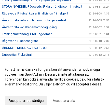
STORA NYHETER: Rågsveds IF klara för divison 1 i futsal!
2019-03-11 09:27
Rågsveds IF futsal kvalar till division 1 i helgen!
2019-03-08 11:39
Årets första ledar- och tränarmöte genomfört
2019-03-05 07:53
Årets första vänskapsmatchdag igång
2019-03-02 11:57
Träningsmatchdag 1 för ungdomar
2019-03-01 15:04
Rågsveds IF seriesegrare
2019-02-18 12:37
ÅRSMÖTE MÅNDAG 18/3 19.00
2019-02-12 10:57
Dubbeltia i Fisksätra!
2019-02-12 07:13
Futsalherr spelar för serieseger och kvalplats ikväll -
2019-02-08 13:34
Futsaldam avslutar säsongen på söndag
För att hemsidan ska fungera korrekt använder vi nödvändiga
Nya framgångar i futsal
2019-02-04 07:23
cookies från SportAdmin. Dessa går inte att stänga av.
Fredagsrapport och helgens futsal
Föreningen kan också använda frivilliga cookies, t.ex. för statistik
2019-02-01 10:50
eller marknadsföring. Du väljer själv om du vill acceptera dessa.
En vinst och en förlust i helgens seniorspel
2019-01-28 10:58
Anpassa dina val
Helgens matcher
2019-01-25 10:45
Rågsveds IF VÅRCUP 2019
2019-01-22 09:23
Acceptera nödvändiga
Acceptera alla
Helgens dubbel i futsal!
2019-01-20 20:47