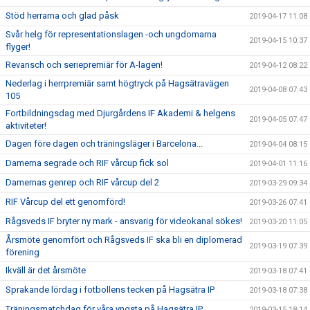
Stöd herrarna och glad påsk
2019-04-17 11:08
Svår helg för representationslagen -och ungdomarna
2019-04-15 10:37
flyger!
Revansch och seriepremiär för A-lagen!
2019-04-12 08:22
Nederlag i herrpremiär samt högtryck på Hagsätravägen
2019-04-08 07:43
105
Fortbildningsdag med Djurgårdens IF Akademi & helgens
2019-04-05 07:47
aktiviteter!
Dagen före dagen och träningsläger i Barcelona...
2019-04-04 08:15
Damerna segrade och RIF vårcup fick sol
2019-04-01 11:16
Damernas genrep och RIF vårcup del 2
2019-03-29 09:34
RIF Vårcup del ett genomförd!
2019-03-26 07:41
Rågsveds IF bryter ny mark - ansvarig för videokanal sökes!
2019-03-20 11:05
Årsmöte genomfört och Rågsveds IF ska bli en diplomerad
2019-03-19 07:39
förening
Ikväll är det årsmöte
2019-03-18 07:41
Sprakande lördag i fotbollens tecken på Hagsätra IP
2019-03-18 07:38
Träningsmatchdag för våra yngsta på Hagsätra IP
2019-03-15 18:14