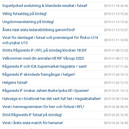
Superlyckad avslutning & blandade resultat i futsal!
2019-11-18 20:30
Viktig futsaldag på lördag!
2019-11-13 15:26
Ungdomsavslutning på lördag!
2019-11-13 13:26
Årets näst sista ledarutbildning genomförd!
2019-11-13 10:37
Vinst för damlaget i futsal och premiärspel för flickor U14
2019-11-11 10:05
och pojkar U15
Stötta Rågsveds IF i RFL på söndag klockan 18.30!
2019-11-08 12:53
Välkommen med din anmälan till RIF Vårcup 2020
2019-11-08 11:12
Rågsveds IF och ICA Supermarket Hagsätra = sant!
2019-11-07 11:06
Rågsveds IF skördade framgångar i helgen!
2019-11-04 10:15
Helgens futsal!
2019-11-02 12:10
Rågsveds IF önskar Jahem Burke lycka till i Spanien!
2019-10-31 13:12
Halvvägs in i höstlovet har det varit full fart i Hagsätrahallen!
2019-10-30 10:44
Vinst i hemmapremiären för herr och förlust i RFL!
2019-10-28 08:39
Stöd Rågsveds IF futsal på söndag!
2019-10-25 16:50
Vinst i årets sista match för herrarna!
2019-10-25 16:49