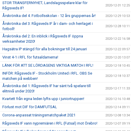
STOR TRANSFERNYHET; Landslagsspelare klar för
2020-12-31 12:25
Rågsveds IF!
Årskrönika del 4: Fotbollsskolan - 12 års gruppernas år!
2020-12-29 10:53
Årskrönika del 3: Rågsveds IF år i dam- och herrlaget i
2020-12-28 10:11
fotboll!
Årskrönika del 2: En inblick i Rågsveds IF öppna
2020-12-22 16:58
verksamheter 2020!
Hagsätra IP stängd för alla bokningar till 24 januari
2020-12-22 09:57
Vinst 4-1 i RFL för futsaldamerna!
2020-12-20 13:07
LÄNK FÖR ATT SE LÖRDAGENS VIKTIGA MATCH I RFL!
2020-12-18 10:45
INFÖR: Rågsveds IF - Stockholm United i RFL. OBS Se
2020-12-18 10:37
matchen på webben!
Årskrönika del 1: Rågsveds IF har sänt två spelare till
2020-12-17 11:33
elitnivå under 2020!
Kvartett från egna leden lyfts upp i juniortruppen!
2020-12-16 10:48
Förlust mot DIF för DAMFUTSAL
2020-12-14 09:11
Corona-anpassat träningsmatchpaket 2021
2020-12-08 13:34
Rågsveds IF vann nypremiären i RFL (Futsal) mot Örebro!
2020-12-07 09:19