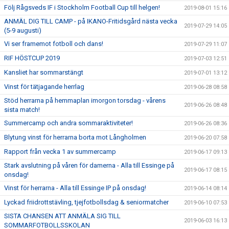
Följ Rågsveds IF i Stockholm Football Cup till helgen!
2019-08-01 15:16
ANMÄL DIG TILL CAMP - på IKANO-Fritidsgård nästa vecka
2019-07-29 14:05
(5-9 augusti)
Vi ser framemot fotboll och dans!
2019-07-29 11:07
RIF HÖSTCUP 2019
2019-07-03 12:51
Kansliet har sommarstängt
2019-07-01 13:12
Vinst för tätjagande herrlag
2019-06-28 08:58
Stöd herrarna på hemmaplan imorgon torsdag - vårens
2019-06-26 08:48
sista match!
Summercamp och andra sommaraktiviteter!
2019-06-26 08:36
Blytung vinst för herrarna borta mot Långholmen
2019-06-20 07:58
Rapport från vecka 1 av summercamp
2019-06-17 09:13
Stark avslutning på våren för damerna - Alla till Essinge på
2019-06-17 08:15
onsdag!
Vinst för herrarna - Alla till Essinge IP på onsdag!
2019-06-14 08:14
Lyckad friidrottstävling, tjejfotbollsdag & seniormatcher
2019-06-10 07:53
SISTA CHANSEN ATT ANMÄLA SIG TILL
2019-06-03 16:13
SOMMARFOTBOLLSSKOLAN