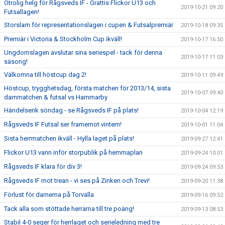
Otrolig helg för Rågsveds IF - Grattis Flickor U13 och
2019-10-21 09:20
Futsallagen!
Storslam för representationslagen i cupen & Futsalpremiär
2019-10-18 09:35
Premiär i Victoria & Stockholm Cup ikväll!
2019-10-17 16:50
Ungdomslagen avslutar sina seriespel - tack för denna
2019-10-17 11:03
säsong!
Välkomna till höstcup dag 2!
2019-10-11 09:49
Höstcup, trygghetsdag, första matchen för 2013/14, sista
2019-10-07 09:40
dammatchen & futsal vs Hammarby
Händelserik söndag - se Rågsveds IF på plats!
2019-10-04 12:19
Rågsveds IF Futsal ser framemot vintern!
2019-10-01 11:04
Sista herrmatchen ikväll - Hylla laget på plats!
2019-09-27 12:41
Flickor U13 vann inför storpublik på hemmaplan
2019-09-24 10:01
Rågsveds IF klara för div 3!
2019-09-24 09:53
Rågsveds IF mot trean - vi ses på Zinken och Trevi!
2019-09-20 11:38
Förlust för damerna på Torvalla
2019-09-16 09:52
Tack alla som stöttade herrarna till tre poäng!
2019-09-13 08:53
Stabil 4-0 seger för herrlaget och serieledning med tre