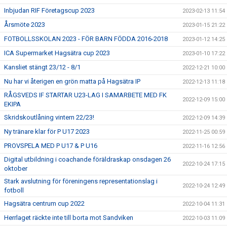
Inbjudan RIF Företagscup 2023
2023-02-13 11:54
Årsmöte 2023
2023-01-15 21:22
FOTBOLLSSKOLAN 2023 - FÖR BARN FÖDDA 2016-2018
2023-01-12 14:25
ICA Supermarket Hagsätra cup 2023
2023-01-10 17:22
Kansliet stängt 23/12 - 8/1
2022-12-21 10:00
Nu har vi återigen en grön matta på Hagsätra IP
2022-12-13 11:18
RÅGSVEDS IF STARTAR U23-LAG I SAMARBETE MED FK
2022-12-09 15:00
EKIPA
Skridskoutlåning vintern 22/23!
2022-12-09 14:39
Ny tränare klar för P U17 2023
2022-11-25 00:59
PROVSPELA MED P U17 & P U16
2022-11-16 12:56
Digital utbildning i coachande föräldraskap onsdagen 26
2022-10-24 17:15
oktober
Stark avslutning för föreningens representationslag i
2022-10-24 12:49
fotboll
Hagsätra centrum cup 2022
2022-10-04 11:31
Herrlaget räckte inte till borta mot Sandviken
2022-10-03 11:09