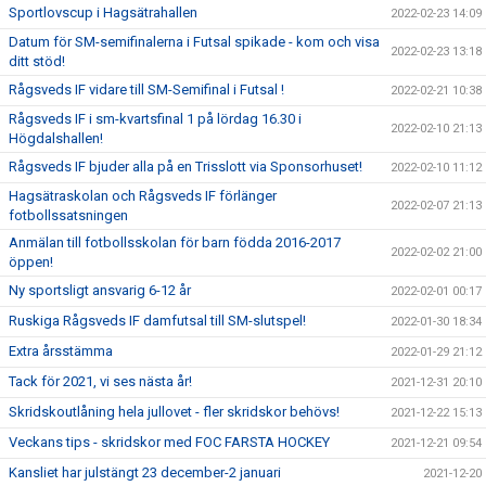
Sportlovscup i Hagsätrahallen
2022-02-23 14:09
Datum för SM-semifinalerna i Futsal spikade - kom och visa
2022-02-23 13:18
ditt stöd!
Rågsveds IF vidare till SM-Semifinal i Futsal !
2022-02-21 10:38
Rågsveds IF i sm-kvartsfinal 1 på lördag 16.30 i
2022-02-10 21:13
Högdalshallen!
Rågsveds IF bjuder alla på en Trisslott via Sponsorhuset!
2022-02-10 11:12
Hagsätraskolan och Rågsveds IF förlänger
2022-02-07 21:13
fotbollssatsningen
Anmälan till fotbollsskolan för barn födda 2016-2017
2022-02-02 21:00
öppen!
Ny sportsligt ansvarig 6-12 år
2022-02-01 00:17
Ruskiga Rågsveds IF damfutsal till SM-slutspel!
2022-01-30 18:34
Extra årsstämma
2022-01-29 21:12
Tack för 2021, vi ses nästa år!
2021-12-31 20:10
Skridskoutlåning hela jullovet - fler skridskor behövs!
2021-12-22 15:13
Veckans tips - skridskor med FOC FARSTA HOCKEY
2021-12-21 09:54
Kansliet har julstängt 23 december-2 januari
2021-12-20