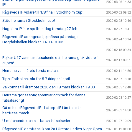
2020-03-06 14:33
IP!
Rågsveds IF vidare till 1/8 final i Stockholm Cup!
2020-03-02 09:52
Stöd herrarna i Stockholm cup!
2020-02-28 10:46
Hagsätra IP inte spelbar idag torsdag 27 feb
2020-02-27 13:41
Rågsveds IF arrangerar tjejmässa på fredag i
2020-02-24 10:14
Högdalshallen klockan 14.00-18.00!
2020-02-18 09:34
Pojkar U17 vann sin futsalserie och herrarna gick vidare i
2020-02-17 09:51
cupen!
Herrarna vann årets första match!
2020-02-11 14:56
Tips: Fotbollsskola för 5-7 åringar i april
2020-02-07 16:18
Välkomna till årsmöte 2020 den 18 mars klockan 19.00!
2020-02-05 12:48
Herrarna gör säsongspremiär och tack för denna
2020-02-03 10:27
futsalsäong!
Gå och se Rågsveds IF - Latorps IF i årets sista
2020-01-31 14:30
herrfutsalmatch
U-matchande och slutfas av futsalserier
2020-01-27 10:09
Rågsveds IF damfutsal kom 2a i Örebro Ladies Night Open
2020-01-19 01:00