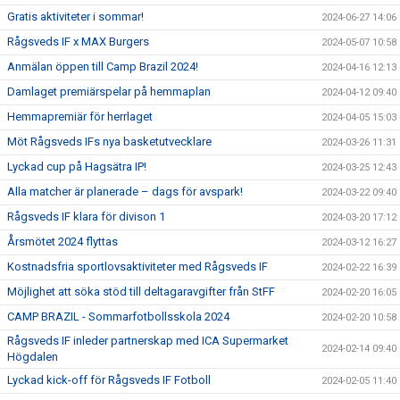
Gratis aktiviteter i sommar!
2024-06-27 14:06
Rågsveds IF x MAX Burgers
2024-05-07 10:58
Anmälan öppen till Camp Brazil 2024!
2024-04-16 12:13
Damlaget premiärspelar på hemmaplan
2024-04-12 09:40
Hemmapremiär för herrlaget
2024-04-05 15:03
Möt Rågsveds IFs nya basketutvecklare
2024-03-26 11:31
Lyckad cup på Hagsätra IP!
2024-03-25 12:43
Alla matcher är planerade – dags för avspark!
2024-03-22 09:40
Rågsveds IF klara för divison 1
2024-03-20 17:12
Årsmötet 2024 flyttas
2024-03-12 16:27
Kostnadsfria sportlovsaktiviteter med Rågsveds IF
2024-02-22 16:39
Möjlighet att söka stöd till deltagaravgifter från StFF
2024-02-20 16:05
CAMP BRAZIL - Sommarfotbollsskola 2024
2024-02-20 10:58
Rågsveds IF inleder partnerskap med ICA Supermarket
2024-02-14 09:40
Högdalen
Lyckad kick-off för Rågsveds IF Fotboll
2024-02-05 11:40