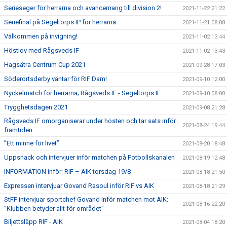
Serieseger för herrarna och avancemang till division 2!
2021-11-22 21:22
Seriefinal på Segeltorps IP för herrarna
2021-11-21 08:08
Välkommen på invigning!
2021-11-02 13:44
Höstlov med Rågsveds IF
2021-11-02 13:43
Hagsätra Centrum Cup 2021
2021-09-28 17:03
Söderortsderby väntar för RIF Dam!
2021-09-10 12:00
Nyckelmatch för herrarna; Rågsveds IF - Segeltorps IF
2021-09-10 08:00
Trygghetsdagen 2021
2021-09-08 21:28
Rågsveds IF omorganiserar under hösten och tar sats inför
2021-08-24 19:44
framtiden
”Ett minne för livet”
2021-08-20 18:48
Uppsnack och intervjuer inför matchen på Fotbollskanalen
2021-08-19 12:48
INFORMATION inför: RIF – AIK torsdag 19/8
2021-08-18 21:50
Expressen intervjuar Govand Rasoul inför RIF vs AIK
2021-08-18 21:29
StFF intervjuar sportchef Govand inför matchen mot AIK:
2021-08-16 22:20
"Klubben betyder allt för området"
Biljettsläpp RIF - AIK
2021-08-04 18:20