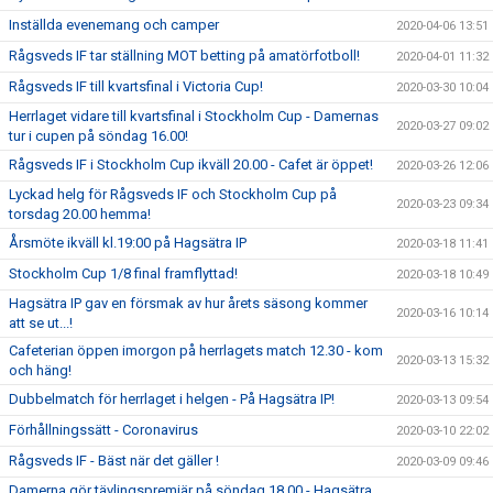
Inställda evenemang och camper
2020-04-06 13:51
Rågsveds IF tar ställning MOT betting på amatörfotboll!
2020-04-01 11:32
Rågsveds IF till kvartsfinal i Victoria Cup!
2020-03-30 10:04
Herrlaget vidare till kvartsfinal i Stockholm Cup - Damernas
2020-03-27 09:02
tur i cupen på söndag 16.00!
Rågsveds IF i Stockholm Cup ikväll 20.00 - Cafet är öppet!
2020-03-26 12:06
Lyckad helg för Rågsveds IF och Stockholm Cup på
2020-03-23 09:34
torsdag 20.00 hemma!
Årsmöte ikväll kl.19:00 på Hagsätra IP
2020-03-18 11:41
Stockholm Cup 1/8 final framflyttad!
2020-03-18 10:49
Hagsätra IP gav en försmak av hur årets säsong kommer
2020-03-16 10:14
att se ut...!
Cafeterian öppen imorgon på herrlagets match 12.30 - kom
2020-03-13 15:32
och häng!
Dubbelmatch för herrlaget i helgen - På Hagsätra IP!
2020-03-13 09:54
Förhållningssätt - Coronavirus
2020-03-10 22:02
Rågsveds IF - Bäst när det gäller !
2020-03-09 09:46
Damerna gör tävlingspremiär på söndag 18.00 - Hagsätra