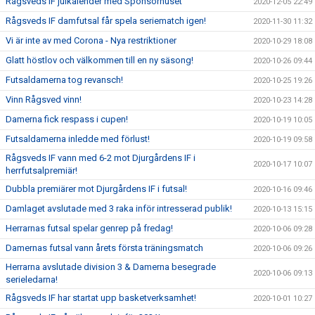
Rågsveds IF julkalender med Sponsorhuset
2020-12-05 22:49
Rågsveds IF damfutsal får spela seriematch igen!
2020-11-30 11:32
Vi är inte av med Corona - Nya restriktioner
2020-10-29 18:08
Glatt höstlov och välkommen till en ny säsong!
2020-10-26 09:44
Futsaldamerna tog revansch!
2020-10-25 19:26
Vinn Rågsved vinn!
2020-10-23 14:28
Damerna fick respass i cupen!
2020-10-19 10:05
Futsaldamerna inledde med förlust!
2020-10-19 09:58
Rågsveds IF vann med 6-2 mot Djurgårdens IF i
2020-10-17 10:07
herrfutsalpremiär!
Dubbla premiärer mot Djurgårdens IF i futsal!
2020-10-16 09:46
Damlaget avslutade med 3 raka inför intresserad publik!
2020-10-13 15:15
Herrarnas futsal spelar genrep på fredag!
2020-10-06 09:28
Damernas futsal vann årets första träningsmatch
2020-10-06 09:26
Herrarna avslutade division 3 & Damerna besegrade
2020-10-06 09:13
serieledarna!
Rågsveds IF har startat upp basketverksamhet!
2020-10-01 10:27