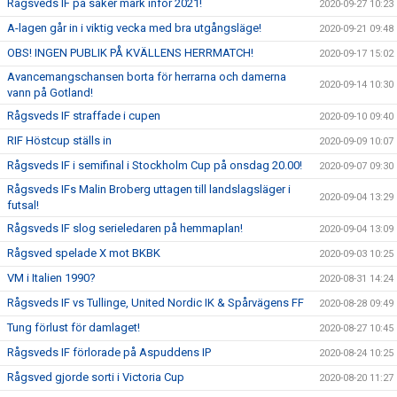
Rågsveds IF på säker mark inför 2021!
2020-09-27 10:23
A-lagen går in i viktig vecka med bra utgångsläge!
2020-09-21 09:48
OBS! INGEN PUBLIK PÅ KVÄLLENS HERRMATCH!
2020-09-17 15:02
Avancemangschansen borta för herrarna och damerna
2020-09-14 10:30
vann på Gotland!
Rågsveds IF straffade i cupen
2020-09-10 09:40
RIF Höstcup ställs in
2020-09-09 10:07
Rågsveds IF i semifinal i Stockholm Cup på onsdag 20.00!
2020-09-07 09:30
Rågsveds IFs Malin Broberg uttagen till landslagsläger i
2020-09-04 13:29
futsal!
Rågsveds IF slog serieledaren på hemmaplan!
2020-09-04 13:09
Rågsved spelade X mot BKBK
2020-09-03 10:25
VM i Italien 1990?
2020-08-31 14:24
Rågsveds IF vs Tullinge, United Nordic IK & Spårvägens FF
2020-08-28 09:49
Tung förlust för damlaget!
2020-08-27 10:45
Rågsveds IF förlorade på Aspuddens IP
2020-08-24 10:25
Rågsved gjorde sorti i Victoria Cup
2020-08-20 11:27