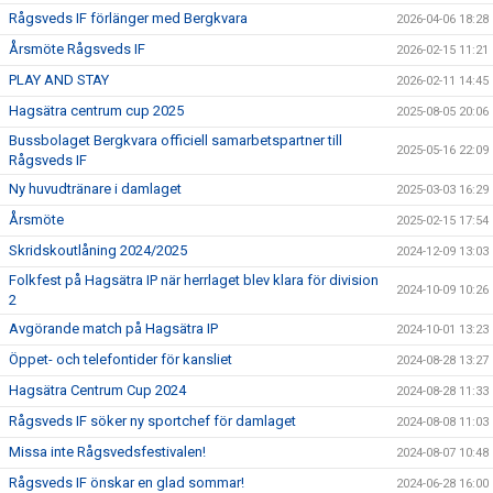
Rågsveds IF förlänger med Bergkvara
2026-04-06 18:28
Årsmöte Rågsveds IF
2026-02-15 11:21
PLAY AND STAY
2026-02-11 14:45
Hagsätra centrum cup 2025
2025-08-05 20:06
Bussbolaget Bergkvara officiell samarbetspartner till
2025-05-16 22:09
Rågsveds IF
Ny huvudtränare i damlaget
2025-03-03 16:29
Årsmöte
2025-02-15 17:54
Skridskoutlåning 2024/2025
2024-12-09 13:03
Folkfest på Hagsätra IP när herrlaget blev klara för division
2024-10-09 10:26
2
Avgörande match på Hagsätra IP
2024-10-01 13:23
Öppet- och telefontider för kansliet
2024-08-28 13:27
Hagsätra Centrum Cup 2024
2024-08-28 11:33
Rågsveds IF söker ny sportchef för damlaget
2024-08-08 11:03
Missa inte Rågsvedsfestivalen!
2024-08-07 10:48
Rågsveds IF önskar en glad sommar!
2024-06-28 16:00