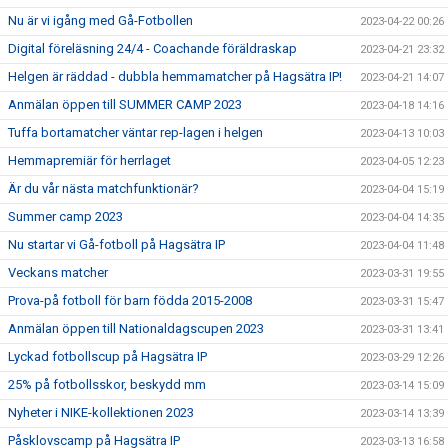
Nu är vi igång med Gå-Fotbollen
2023-04-22 00:26
Digital föreläsning 24/4 - Coachande föräldraskap
2023-04-21 23:32
Helgen är räddad - dubbla hemmamatcher på Hagsätra IP!
2023-04-21 14:07
Anmälan öppen till SUMMER CAMP 2023
2023-04-18 14:16
Tuffa bortamatcher väntar rep-lagen i helgen
2023-04-13 10:03
Hemmapremiär för herrlaget
2023-04-05 12:23
Är du vår nästa matchfunktionär?
2023-04-04 15:19
Summer camp 2023
2023-04-04 14:35
Nu startar vi Gå-fotboll på Hagsätra IP
2023-04-04 11:48
Veckans matcher
2023-03-31 19:55
Prova-på fotboll för barn födda 2015-2008
2023-03-31 15:47
Anmälan öppen till Nationaldagscupen 2023
2023-03-31 13:41
Lyckad fotbollscup på Hagsätra IP
2023-03-29 12:26
25% på fotbollsskor, beskydd mm
2023-03-14 15:09
Nyheter i NIKE-kollektionen 2023
2023-03-14 13:39
Påsklovscamp på Hagsätra IP
2023-03-13 16:58