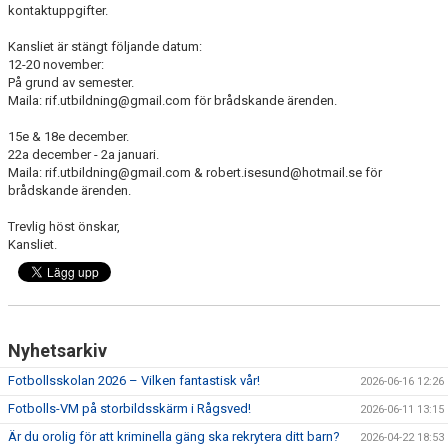
kontaktuppgifter.
TRÄNINGSKLÄDER
Kansliet är stängt följande datum:
12-20 november:
På grund av semester.
RÅGSVEDS IF I MEDIA
Maila: rif.utbildning@gmail.com för brådskande ärenden.
FONDER
15e & 18e december.
22a december - 2a januari.
Maila: rif.utbildning@gmail.com & robert.isesund@hotmail.se för
brådskande ärenden.
Trevlig höst önskar,
Kansliet.
Nyhetsarkiv
Fotbollsskolan 2026 – Vilken fantastisk vår!
2026-06-16 12:26
Fotbolls-VM på storbildsskärm i Rågsved!
2026-06-11 13:15
Är du orolig för att kriminella gäng ska rekrytera ditt barn?
2026-04-22 18:53