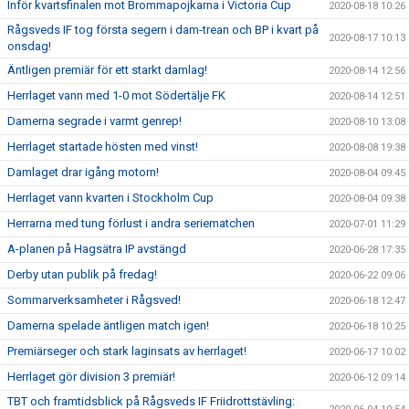
Inför kvartsfinalen mot Brommapojkarna i Victoria Cup
2020-08-18 10:26
Rågsveds IF tog första segern i dam-trean och BP i kvart på
2020-08-17 10:13
onsdag!
Äntligen premiär för ett starkt damlag!
2020-08-14 12:56
Herrlaget vann med 1-0 mot Södertälje FK
2020-08-14 12:51
Damerna segrade i varmt genrep!
2020-08-10 13:08
Herrlaget startade hösten med vinst!
2020-08-08 19:38
Damlaget drar igång motorn!
2020-08-04 09:45
Herrlaget vann kvarten i Stockholm Cup
2020-08-04 09:38
Herrarna med tung förlust i andra seriematchen
2020-07-01 11:29
A-planen på Hagsätra IP avstängd
2020-06-28 17:35
Derby utan publik på fredag!
2020-06-22 09:06
Sommarverksamheter i Rågsved!
2020-06-18 12:47
Damerna spelade äntligen match igen!
2020-06-18 10:25
Premiärseger och stark laginsats av herrlaget!
2020-06-17 10:02
Herrlaget gör division 3 premiär!
2020-06-12 09:14
TBT och framtidsblick på Rågsveds IF Friidrottstävling: