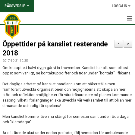
RÅGSVEDS IF
LOGGA IN
HEM
Öppettider på kansliet resterande
KONTAKT
<
>
2018
OM FÖRENINGEN
2017-10-31 10:35
Om knappt ett halvt dygn går vi in i november. Kansliet har allt som oftast
AVGIFTER
öppet som vanligt, se kontaktuppgifter och tider under "kontakt" i flikarna.
TRYGGHET OCH VÄRDEGRUND
Det dagliga arbetet på kansliet handlar nu om att säkerställa men
framförallt utveckla organisationen och möjligheterna att skapa än mer
stöd och reflektionsmöjligheter för våra tränare nere på planen kommande
KNATTEFOTBOLLSSKOLA
säsong, vilket i förlängningen ska utveckla vår verksamhet till att bli än mer
utmanande och rolig för spelarna!
PARTNERSKAP & SPONSRING
Men kansliet kommer även ha stängt för semester samt under röda dagar
SKOLSAMARBETEN
och "klämdagar".
Är ditt ärende akut under nedan perioder, följ hemsidan för ambulerande
SOCIAL HÅLLBARHET