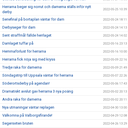
Herrarna beger sig norrut och damerna ställs inför nytt
2022-05-25 10:39
derby
Seriefinal på bortaplan väntar för dam
2022-05-24 18:11
Derbyseger för dam
2022-05-24 14:13
Sent straffmål fällde herrlaget
2022-05-24 14:02
Damlaget tuffar på
2022-05-16 23:13
Hemmaförlust för herrarna
2022-05-16 10:00
Herrarna fick nöja sig med kryss
2022-05-09 22:16
Tredje raka för damerna
2022-05-09 21:49
Söndagstrip till Uppsala väntar för herrarna
2022-05-07 22:26
Söderortsderby på agendan!
2022-05-06 17:43
Dramatiskt avslut gav herrarna 3 nya poäng
2022-05-02 20:13
Andra raka för damerna
2022-05-02 20:11
Nya utmaningar väntar replagen
2022-04-30 13:00
Välkomna på Valborgsfirande!
2022-04-29 12:08
Segersviten bruten
2022-04-26 13:29