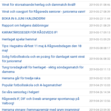
Vinst för storsatsande herrlag och dammatch ikväll!
2019-05-31 08:46
Vinst och oavgjort för Rågsveds seniorer - juniorerna vann!
2019-05-27 08:39
BOKA IN 6 JUNI I KALENDERN!
2019-05-23 11:44
Rapport om helgens dabbningar
2019-05-21 08:29
KARAKTÄRSSEGER FÖR RÅGSVEDS IF!
2019-05-17 09:13
Herrlaget spelar hemma!
2019-05-15 09:29
Tips: Hagsätra vårfest 11 maj & Rågsvedsdagen den 18
2019-05-08 08:17
maj!
Solig fotbollsskola och en poäng för damlaget samt vinst
2019-05-06 08:32
för juniorerna!
Tung torsdagkväll för herrlaget - viktig söndagsmatch för
2019-05-03 11:13
damerna
Herrarna går för tredje raka
2019-05-02 10:33
Populär fotbollsskola och A-lagsmatcher!
2019-04-29 10:03
Se våra seniorlag i helgen!
2019-04-26 14:34
Rågsveds IF, DIF och Sveab arrangerar spontancup på
2019-04-24 13:56
Valborg!
Herrarna vinnare i hemmapremiär med grym inramning!
2019-04-23 09:30