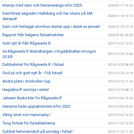
Intervju med dam och herransvariga inför 2020
2020-01-17 14:22
Damfutsal segrade i Hallsberg och har chans på SM-
2020-01-13 14:13
slutspel!
Dam och herrlaget utomhus startar upp i slutet av januari!
2020-01-10 10:13
Rapport från helgens futsalmatcher
2020-01-06 20:20
Gott nytt år från Rågsveds IF
2019-12-31 12:51
Se Rågsveds IF-Brandbergen i Högdalshallen imorgon
2019-12-29 15:06
20.30!
Dubbelvinst för Rågsveds IF i futsal
2019-12-23 08:39
God jul och gott nytt år - Följ futsal!
2019-12-20 13:14
Andra plats i Snöbollen Cup
2019-12-16 11:26
Hagsätra IP snöröjs i vinter!
2019-12-10 08:12
Jaheem Burke klar för Rågsveds IF
2019-12-06 16:53
Herrarna hade upptaktsmöte inför 2020
2019-12-03 23:35
Viktig vinst mot Hammarby !
2019-12-02 14:52
Tung förlust för futsaldamerna
2019-11-25 15:55
Dubbel hemmamatch på söndag i futsal !
2019-11-22 11:40