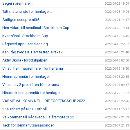
Seger i premiären!
2022-04-23 19:09
Tätt matchande för herrlaget…
2022-04-23 19:04
Äntligen seriepremiär!
2022-04-21 14:17
Herr vidare till semifinal i Stockholm Cup
2022-04-20 19:14
Kvartsfinal i Stockholm Cup
2022-04-19 16:45
Rågsved upp i serieledning
2022-04-15 22:57
Kan Rågsveds IF Herr ta tredje raka?
2022-04-13 21:40
Aktiv Skola - Idrottshjälpen
2022-04-13 07:00
Vinst i hemmapremiären för herrarna
2022-04-12 18:20
Hemmapremiär för herrlaget
2022-04-05 20:55
Vinst i div 2 premiären för herrarna
2022-04-04 09:37
Historisk seriepremiär för herrlaget
2022-03-29 11:57
VARMT VÄLKOMNA TILL RIF FÖRETAGSCUP 2022
2022-03-28 22:26
25% rabatt på NIKE Fotboll
2022-03-11 15:17
Välkommen till Rågsveds IFs årsmöte 2022
2022-03-07 21:39
Tack för denna futsalsäsongen!
2022-03-07 21:23