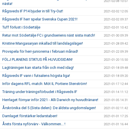
2021-02-08 10:07
nästa!
Rågsveds IF P14 bjuder in till Try-Out!
2021-02-02 12:05
Rågsveds IF herr spelar Svenska Cupen 2021!
2021-02-02 09:37
Tuff förlust i Södertälje
2021-02-01 10:42
Retur mot Södertälje FC i grundseriens näst sista match!
2021-01-30 09:39
Kristine Mangasaryan inkallad till landslagsläger!
2021-01-28 09:42
Provspela för herr-juniorerna i februari månad!
2021-01-22 09:39
FÖLJ PLANENS STATUS PÅ HUVUDSIDAN!
2021-01-20 15:50
Lagträningen kan starta från och med idag!
2021-01-18 09:48
Rågsveds IF vann i futsalens högsta liga!
2021-01-18 09:20
Inför dagens RFL-match: Möt IL Portiere Stenström!
2021-01-17 12:44
Träning under träningsförbudet i Rågsveds IF
2021-01-14 11:12
Herrlaget förnyar inför 2021 - Alli Darwich ny huvudtränare!
2021-01-05 14:31
Årskrönika del 5 (Sista delen): De äldsta ungdomslagen!
2021-01-02 11:42
Damlaget förstärker ledarstaben!
2021-01-01 17:25
Årets första nyförvärv - Välkommen... !
2021-01-01 16:44