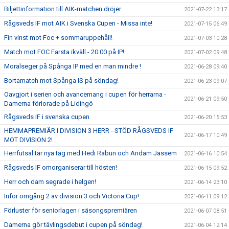
Biljettinformation till AIK-matchen dröjer
2021-07-22 13:17
Rågsveds IF mot AIK i Svenska Cupen - Missa inte!
2021-07-15 06:49
Fin vinst mot Foc + sommaruppehåll!
2021-07-03 10:28
Match mot FOC Farsta ikväll - 20.00 på IP!
2021-07-02 09:48
Moralseger på Spånga IP med en man mindre !
2021-06-28 09:40
Bortamatch mot Spånga IS på söndag!
2021-06-23 09:07
Oavgjort i serien och avancemang i cupen för herrarna -
2021-06-21 09:50
Damerna förlorade på Lidingö
Rågsveds IF i svenska cupen
2021-06-20 15:53
HEMMAPREMIÄR I DIVISION 3 HERR - STÖD RÅGSVEDS IF
2021-06-17 10:49
MOT DIVISION 2!
Herrfutsal tar nya tag med Hedi Rabun och Andam Jassem
2021-06-16 10:54
Rågsveds IF omorganiserar till hösten!
2021-06-15 09:52
Herr och dam segrade i helgen!
2021-06-14 23:10
Inför omgång 2 av division 3 och Victoria Cup!
2021-06-11 09:12
Förluster för seniorlagen i säsongspremiären
2021-06-07 08:51
Damerna gör tävlingsdebut i cupen på söndag!
2021-06-04 12:14