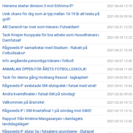
Herrarna startar division 3 mot Enhörna IF!
2021-06-04 12:10
Unik chans för dig som är tjej mellan 10-19 år att testa på
2021-05-24 09:54
golf!
Alli Darwich tar över som tränare i Futsaldam!
2021-05-21 12:32
Tack Krispin Kuoppala för bra arbete som Huvudtränare i
2021-05-18 12:22
Damfutsal!
Rågsveds IF samarbetar med Stadium - Rabatt på
2021-04-21 10:54
Fotbollsskor!
Info angående personliga tränare i fotboll
2021-04-07 13:40
ANMÄLAN ÖPPEN FÖR ÅRETS FOTBOLLSSKOLA!
2021-03-04 11:00
Tack för denna gång Hoshang Rasoul - lagkapten!
2021-03-03 09:21
Rågsveds IF avslutade SM-slutspelet i futsal med vinst!
2021-03-01 10:44
Andra kvartsfinalen i futsal-SM på söndag!
2021-02-26 09:03
Välkommen på årsmöte!
2021-02-24 10:12
Rågsveds IF i SM-Kvartsfinal 1 på söndag mot GAIS!
2021-02-19 13:16
Rapport från Kristine Mangasaryan i damlagets
2021-02-16 12:45
landslagsläger!
Rågsveds IF slutar 3a i futsalens grundserie - Slutspel