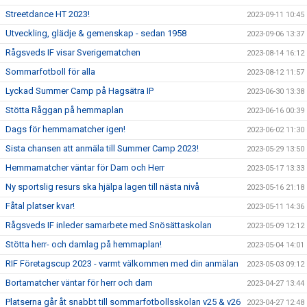
Streetdance HT 2023!
2023-09-11 10:45
Utveckling, glädje & gemenskap - sedan 1958
2023-09-06 13:37
Rågsveds IF visar Sverigematchen
2023-08-14 16:12
Sommarfotboll för alla
2023-08-12 11:57
Lyckad Summer Camp på Hagsätra IP
2023-06-30 13:38
Stötta Råggan på hemmaplan
2023-06-16 00:39
Dags för hemmamatcher igen!
2023-06-02 11:30
Sista chansen att anmäla till Summer Camp 2023!
2023-05-29 13:50
Hemmamatcher väntar för Dam och Herr
2023-05-17 13:33
Ny sportslig resurs ska hjälpa lagen till nästa nivå
2023-05-16 21:18
Fåtal platser kvar!
2023-05-11 14:36
Rågsveds IF inleder samarbete med Snösättaskolan
2023-05-09 12:12
Stötta herr- och damlag på hemmaplan!
2023-05-04 14:01
RIF Företagscup 2023 - varmt välkommen med din anmälan
2023-05-03 09:12
Bortamatcher väntar för herr och dam
2023-04-27 13:44
Platserna går åt snabbt till sommarfotbollsskolan v25 & v26
2023-04-27 12:48