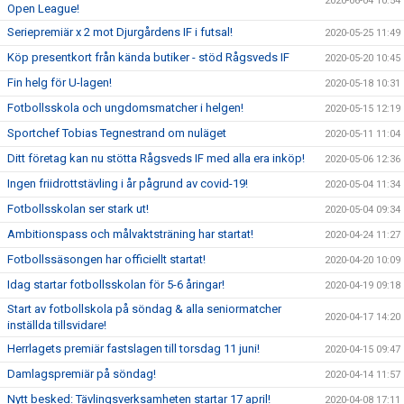
2020-06-04 10:54
Open League!
Seriepremiär x 2 mot Djurgårdens IF i futsal!
2020-05-25 11:49
Köp presentkort från kända butiker - stöd Rågsveds IF
2020-05-20 10:45
Fin helg för U-lagen!
2020-05-18 10:31
Fotbollsskola och ungdomsmatcher i helgen!
2020-05-15 12:19
Sportchef Tobias Tegnestrand om nuläget
2020-05-11 11:04
Ditt företag kan nu stötta Rågsveds IF med alla era inköp!
2020-05-06 12:36
Ingen friidrottstävling i år pågrund av covid-19!
2020-05-04 11:34
Fotbollsskolan ser stark ut!
2020-05-04 09:34
Ambitionspass och målvaktsträning har startat!
2020-04-24 11:27
Fotbollssäsongen har officiellt startat!
2020-04-20 10:09
Idag startar fotbollsskolan för 5-6 åringar!
2020-04-19 09:18
Start av fotbollskola på söndag & alla seniormatcher
2020-04-17 14:20
inställda tillsvidare!
Herrlagets premiär fastslagen till torsdag 11 juni!
2020-04-15 09:47
Damlagspremiär på söndag!
2020-04-14 11:57
Nytt besked: Tävlingsverksamheten startar 17 april!
2020-04-08 17:11