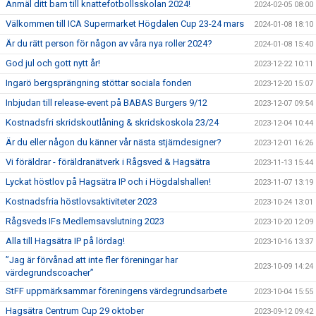
Anmäl ditt barn till knattefotbollsskolan 2024!
2024-02-05 08:00
Välkommen till ICA Supermarket Högdalen Cup 23-24 mars
2024-01-08 18:10
Är du rätt person för någon av våra nya roller 2024?
2024-01-08 15:40
God jul och gott nytt år!
2023-12-22 10:11
Ingarö bergsprängning stöttar sociala fonden
2023-12-20 15:07
Inbjudan till release-event på BABAS Burgers 9/12
2023-12-07 09:54
Kostnadsfri skridskoutlåning & skridskoskola 23/24
2023-12-04 10:44
Är du eller någon du känner vår nästa stjärndesigner?
2023-12-01 16:26
Vi föräldrar - föräldranätverk i Rågsved & Hagsätra
2023-11-13 15:44
Lyckat höstlov på Hagsätra IP och i Högdalshallen!
2023-11-07 13:19
Kostnadsfria höstlovsaktiviteter 2023
2023-10-24 13:01
Rågsveds IFs Medlemsavslutning 2023
2023-10-20 12:09
Alla till Hagsätra IP på lördag!
2023-10-16 13:37
”Jag är förvånad att inte fler föreningar har
2023-10-09 14:24
värdegrundscoacher”
StFF uppmärksammar föreningens värdegrundsarbete
2023-10-04 15:55
Hagsätra Centrum Cup 29 oktober
2023-09-12 09:42