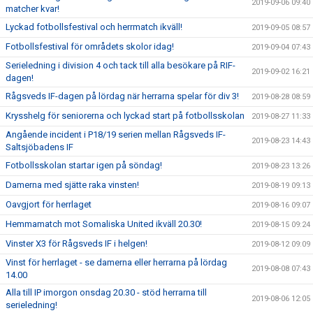
2019-09-06 09:40
matcher kvar!
Lyckad fotbollsfestival och herrmatch ikväll!
2019-09-05 08:57
Fotbollsfestival för områdets skolor idag!
2019-09-04 07:43
Serieledning i division 4 och tack till alla besökare på RIF-
2019-09-02 16:21
dagen!
Rågsveds IF-dagen på lördag när herrarna spelar för div 3!
2019-08-28 08:59
Krysshelg för seniorerna och lyckad start på fotbollsskolan
2019-08-27 11:33
Angående incident i P18/19 serien mellan Rågsveds IF-
2019-08-23 14:43
Saltsjöbadens IF
Fotbollsskolan startar igen på söndag!
2019-08-23 13:26
Damerna med sjätte raka vinsten!
2019-08-19 09:13
Oavgjort för herrlaget
2019-08-16 09:07
Hemmamatch mot Somaliska United ikväll 20.30!
2019-08-15 09:24
Vinster X3 för Rågsveds IF i helgen!
2019-08-12 09:09
Vinst för herrlaget - se damerna eller herrarna på lördag
2019-08-08 07:43
14.00
Alla till IP imorgon onsdag 20.30 - stöd herrarna till
2019-08-06 12:05
serieledning!