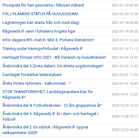
Provspela för herr-juniorerna i februari månad!
2021-01-22 09:39
FÖLJ PLANENS STATUS PÅ HUVUDSIDAN!
2021-01-20 15:50
Lagträningen kan starta från och med idag!
2021-01-18 09:48
Rågsveds IF vann i futsalens högsta liga!
2021-01-18 09:20
Inför dagens RFL-match: Möt IL Portiere Stenström!
2021-01-17 12:44
Träning under träningsförbudet i Rågsveds IF
2021-01-14 11:12
Herrlaget förnyar inför 2021 - Alli Darwich ny huvudtränare!
2021-01-05 14:31
Årskrönika del 5 (Sista delen): De äldsta ungdomslagen!
2021-01-02 11:42
Damlaget förstärker ledarstaben!
2021-01-01 17:25
Årets första nyförvärv - Välkommen... !
2021-01-01 16:44
STOR TRANSFERNYHET; Landslagsspelare klar för
2020-12-31 12:25
Rågsveds IF!
Årskrönika del 4: Fotbollsskolan - 12 års gruppernas år!
2020-12-29 10:53
Årskrönika del 3: Rågsveds IF år i dam- och herrlaget i
2020-12-28 10:11
fotboll!
Årskrönika del 2: En inblick i Rågsveds IF öppna
2020-12-22 16:58
verksamheter 2020!