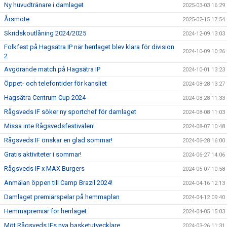
Ny huvudtränare i damlaget
2025-03-03 16:29
Årsmöte
2025-02-15 17:54
Skridskoutlåning 2024/2025
2024-12-09 13:03
Folkfest på Hagsätra IP när herrlaget blev klara för division
2024-10-09 10:26
2
Avgörande match på Hagsätra IP
2024-10-01 13:23
Öppet- och telefontider för kansliet
2024-08-28 13:27
Hagsätra Centrum Cup 2024
2024-08-28 11:33
Rågsveds IF söker ny sportchef för damlaget
2024-08-08 11:03
Missa inte Rågsvedsfestivalen!
2024-08-07 10:48
Rågsveds IF önskar en glad sommar!
2024-06-28 16:00
Gratis aktiviteter i sommar!
2024-06-27 14:06
Rågsveds IF x MAX Burgers
2024-05-07 10:58
Anmälan öppen till Camp Brazil 2024!
2024-04-16 12:13
Damlaget premiärspelar på hemmaplan
2024-04-12 09:40
Hemmapremiär för herrlaget
2024-04-05 15:03
Möt Rågsveds IFs nya basketutvecklare
2024-03-26 11:31