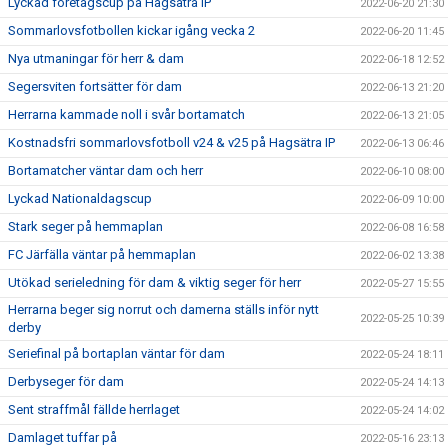
Lyckad företagscup på Hagsätra IP
2022-06-20 21:30
Sommarlovsfotbollen kickar igång vecka 2
2022-06-20 11:45
Nya utmaningar för herr & dam
2022-06-18 12:52
Segersviten fortsätter för dam
2022-06-13 21:20
Herrarna kammade noll i svår bortamatch
2022-06-13 21:05
Kostnadsfri sommarlovsfotboll v24 & v25 på Hagsätra IP
2022-06-13 06:46
Bortamatcher väntar dam och herr
2022-06-10 08:00
Lyckad Nationaldagscup
2022-06-09 10:00
Stark seger på hemmaplan
2022-06-08 16:58
FC Järfälla väntar på hemmaplan
2022-06-02 13:38
Utökad serieledning för dam & viktig seger för herr
2022-05-27 15:55
Herrarna beger sig norrut och damerna ställs inför nytt
2022-05-25 10:39
derby
Seriefinal på bortaplan väntar för dam
2022-05-24 18:11
Derbyseger för dam
2022-05-24 14:13
Sent straffmål fällde herrlaget
2022-05-24 14:02
Damlaget tuffar på
2022-05-16 23:13