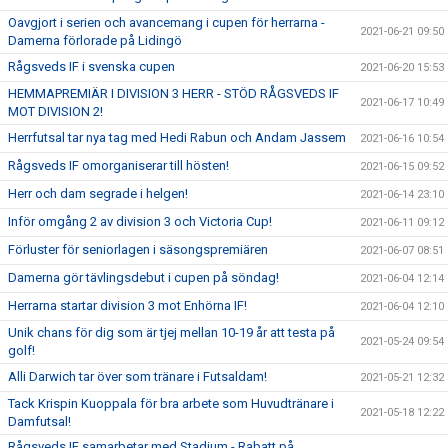
Oavgjort i serien och avancemang i cupen för herrarna -
2021-06-21 09:50
Damerna förlorade på Lidingö
Rågsveds IF i svenska cupen
2021-06-20 15:53
HEMMAPREMIÄR I DIVISION 3 HERR - STÖD RÅGSVEDS IF
2021-06-17 10:49
MOT DIVISION 2!
Herrfutsal tar nya tag med Hedi Rabun och Andam Jassem
2021-06-16 10:54
Rågsveds IF omorganiserar till hösten!
2021-06-15 09:52
Herr och dam segrade i helgen!
2021-06-14 23:10
Inför omgång 2 av division 3 och Victoria Cup!
2021-06-11 09:12
Förluster för seniorlagen i säsongspremiären
2021-06-07 08:51
Damerna gör tävlingsdebut i cupen på söndag!
2021-06-04 12:14
Herrarna startar division 3 mot Enhörna IF!
2021-06-04 12:10
Unik chans för dig som är tjej mellan 10-19 år att testa på
2021-05-24 09:54
golf!
Alli Darwich tar över som tränare i Futsaldam!
2021-05-21 12:32
Tack Krispin Kuoppala för bra arbete som Huvudtränare i
2021-05-18 12:22
Damfutsal!
Rågsveds IF samarbetar med Stadium - Rabatt på