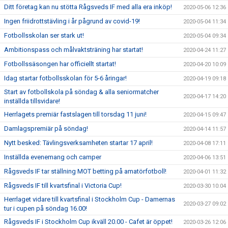
Ditt företag kan nu stötta Rågsveds IF med alla era inköp!
2020-05-06 12:36
Ingen friidrottstävling i år pågrund av covid-19!
2020-05-04 11:34
Fotbollsskolan ser stark ut!
2020-05-04 09:34
Ambitionspass och målvaktsträning har startat!
2020-04-24 11:27
Fotbollssäsongen har officiellt startat!
2020-04-20 10:09
Idag startar fotbollsskolan för 5-6 åringar!
2020-04-19 09:18
Start av fotbollskola på söndag & alla seniormatcher
2020-04-17 14:20
inställda tillsvidare!
Herrlagets premiär fastslagen till torsdag 11 juni!
2020-04-15 09:47
Damlagspremiär på söndag!
2020-04-14 11:57
Nytt besked: Tävlingsverksamheten startar 17 april!
2020-04-08 17:11
Inställda evenemang och camper
2020-04-06 13:51
Rågsveds IF tar ställning MOT betting på amatörfotboll!
2020-04-01 11:32
Rågsveds IF till kvartsfinal i Victoria Cup!
2020-03-30 10:04
Herrlaget vidare till kvartsfinal i Stockholm Cup - Damernas
2020-03-27 09:02
tur i cupen på söndag 16.00!
Rågsveds IF i Stockholm Cup ikväll 20.00 - Cafet är öppet!
2020-03-26 12:06