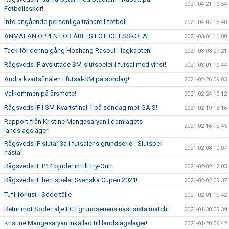
2021-04-21 10:54
Fotbollsskor!
Info angående personliga tränare i fotboll
2021-04-07 13:40
ANMÄLAN ÖPPEN FÖR ÅRETS FOTBOLLSSKOLA!
2021-03-04 11:00
Tack för denna gång Hoshang Rasoul - lagkapten!
2021-03-03 09:21
Rågsveds IF avslutade SM-slutspelet i futsal med vinst!
2021-03-01 10:44
Andra kvartsfinalen i futsal-SM på söndag!
2021-02-26 09:03
Välkommen på årsmöte!
2021-02-24 10:12
Rågsveds IF i SM-Kvartsfinal 1 på söndag mot GAIS!
2021-02-19 13:16
Rapport från Kristine Mangasaryan i damlagets
2021-02-16 12:45
landslagsläger!
Rågsveds IF slutar 3a i futsalens grundserie - Slutspel
2021-02-08 10:07
nästa!
Rågsveds IF P14 bjuder in till Try-Out!
2021-02-02 12:05
Rågsveds IF herr spelar Svenska Cupen 2021!
2021-02-02 09:37
Tuff förlust i Södertälje
2021-02-01 10:42
Retur mot Södertälje FC i grundseriens näst sista match!
2021-01-30 09:39
Kristine Mangasaryan inkallad till landslagsläger!
2021-01-28 09:42