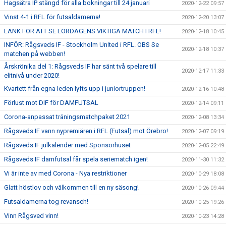
Hagsätra IP stängd för alla bokningar till 24 januari
2020-12-22 09:57
Vinst 4-1 i RFL för futsaldamerna!
2020-12-20 13:07
LÄNK FÖR ATT SE LÖRDAGENS VIKTIGA MATCH I RFL!
2020-12-18 10:45
INFÖR: Rågsveds IF - Stockholm United i RFL. OBS Se
2020-12-18 10:37
matchen på webben!
Årskrönika del 1: Rågsveds IF har sänt två spelare till
2020-12-17 11:33
elitnivå under 2020!
Kvartett från egna leden lyfts upp i juniortruppen!
2020-12-16 10:48
Förlust mot DIF för DAMFUTSAL
2020-12-14 09:11
Corona-anpassat träningsmatchpaket 2021
2020-12-08 13:34
Rågsveds IF vann nypremiären i RFL (Futsal) mot Örebro!
2020-12-07 09:19
Rågsveds IF julkalender med Sponsorhuset
2020-12-05 22:49
Rågsveds IF damfutsal får spela seriematch igen!
2020-11-30 11:32
Vi är inte av med Corona - Nya restriktioner
2020-10-29 18:08
Glatt höstlov och välkommen till en ny säsong!
2020-10-26 09:44
Futsaldamerna tog revansch!
2020-10-25 19:26
Vinn Rågsved vinn!
2020-10-23 14:28