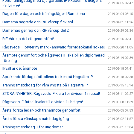
Fortbildningsdag med Djurgårdens IF Akademi & helgens
2019-04-05 07:47
aktiviteter!
Dagen före dagen och träningsläger i Barcelona...
2019-04-04 08:15
Damerna segrade och RIF vårcup fick sol
2019-04-01 11:16
Damernas genrep och RIF vårcup del 2
2019-03-29 09:34
RIF Vårcup del ett genomförd!
2019-03-26 07:41
Rågsveds IF bryter ny mark - ansvarig för videokanal sökes!
2019-03-20 11:05
Årsmöte genomfört och Rågsveds IF ska bli en diplomerad
2019-03-19 07:39
förening
Ikväll är det årsmöte
2019-03-18 07:41
Sprakande lördag i fotbollens tecken på Hagsätra IP
2019-03-18 07:38
Träningsmatchdag för våra yngsta på Hagsätra IP
2019-03-15 18:14
STORA NYHETER: Rågsveds IF klara för divison 1 i futsal!
2019-03-11 09:27
Rågsveds IF futsal kvalar till division 1 i helgen!
2019-03-08 11:39
Årets första ledar- och tränarmöte genomfört
2019-03-05 07:53
Årets första vänskapsmatchdag igång
2019-03-02 11:57
Träningsmatchdag 1 för ungdomar
2019-03-01 15:04