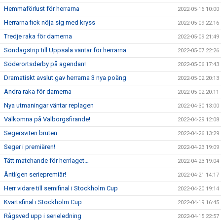
Hemmaförlust för herrarna
2022-05-16 10:00
Herrarna fick nöja sig med kryss
2022-05-09 22:16
Tredje raka för damerna
2022-05-09 21:49
Söndagstrip till Uppsala väntar för herrarna
2022-05-07 22:26
Söderortsderby på agendan!
2022-05-06 17:43
Dramatiskt avslut gav herrarna 3 nya poäng
2022-05-02 20:13
Andra raka för damerna
2022-05-02 20:11
Nya utmaningar väntar replagen
2022-04-30 13:00
Välkomna på Valborgsfirande!
2022-04-29 12:08
Segersviten bruten
2022-04-26 13:29
Seger i premiären!
2022-04-23 19:09
Tätt matchande för herrlaget…
2022-04-23 19:04
Äntligen seriepremiär!
2022-04-21 14:17
Herr vidare till semifinal i Stockholm Cup
2022-04-20 19:14
Kvartsfinal i Stockholm Cup
2022-04-19 16:45
Rågsved upp i serieledning
2022-04-15 22:57