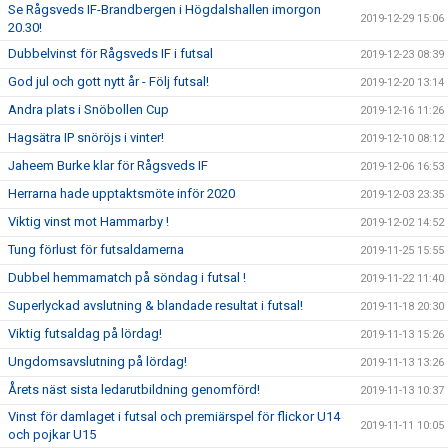
Se Rågsveds IF-Brandbergen i Högdalshallen imorgon
2019-12-29 15:06
20.30!
Dubbelvinst för Rågsveds IF i futsal
2019-12-23 08:39
God jul och gott nytt år - Följ futsal!
2019-12-20 13:14
Andra plats i Snöbollen Cup
2019-12-16 11:26
Hagsätra IP snöröjs i vinter!
2019-12-10 08:12
Jaheem Burke klar för Rågsveds IF
2019-12-06 16:53
Herrarna hade upptaktsmöte inför 2020
2019-12-03 23:35
Viktig vinst mot Hammarby !
2019-12-02 14:52
Tung förlust för futsaldamerna
2019-11-25 15:55
Dubbel hemmamatch på söndag i futsal !
2019-11-22 11:40
Superlyckad avslutning & blandade resultat i futsal!
2019-11-18 20:30
Viktig futsaldag på lördag!
2019-11-13 15:26
Ungdomsavslutning på lördag!
2019-11-13 13:26
Årets näst sista ledarutbildning genomförd!
2019-11-13 10:37
Vinst för damlaget i futsal och premiärspel för flickor U14
2019-11-11 10:05
och pojkar U15