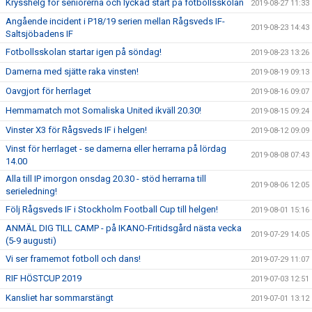
Krysshelg för seniorerna och lyckad start på fotbollsskolan
2019-08-27 11:33
Angående incident i P18/19 serien mellan Rågsveds IF-
2019-08-23 14:43
Saltsjöbadens IF
Fotbollsskolan startar igen på söndag!
2019-08-23 13:26
Damerna med sjätte raka vinsten!
2019-08-19 09:13
Oavgjort för herrlaget
2019-08-16 09:07
Hemmamatch mot Somaliska United ikväll 20.30!
2019-08-15 09:24
Vinster X3 för Rågsveds IF i helgen!
2019-08-12 09:09
Vinst för herrlaget - se damerna eller herrarna på lördag
2019-08-08 07:43
14.00
Alla till IP imorgon onsdag 20.30 - stöd herrarna till
2019-08-06 12:05
serieledning!
Följ Rågsveds IF i Stockholm Football Cup till helgen!
2019-08-01 15:16
ANMÄL DIG TILL CAMP - på IKANO-Fritidsgård nästa vecka
2019-07-29 14:05
(5-9 augusti)
Vi ser framemot fotboll och dans!
2019-07-29 11:07
RIF HÖSTCUP 2019
2019-07-03 12:51
Kansliet har sommarstängt
2019-07-01 13:12