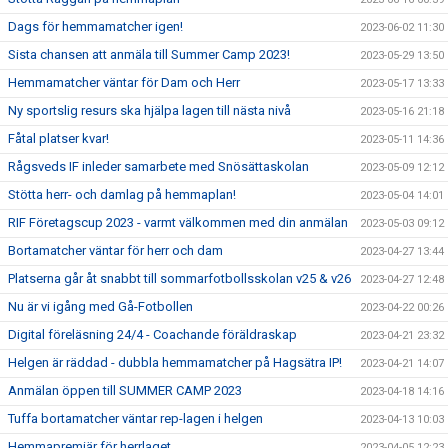
Dags för hemmamatcher igen!
2023-06-02 11:30
Sista chansen att anmäla till Summer Camp 2023!
2023-05-29 13:50
Hemmamatcher väntar för Dam och Herr
2023-05-17 13:33
Ny sportslig resurs ska hjälpa lagen till nästa nivå
2023-05-16 21:18
Fåtal platser kvar!
2023-05-11 14:36
Rågsveds IF inleder samarbete med Snösättaskolan
2023-05-09 12:12
Stötta herr- och damlag på hemmaplan!
2023-05-04 14:01
RIF Företagscup 2023 - varmt välkommen med din anmälan
2023-05-03 09:12
Bortamatcher väntar för herr och dam
2023-04-27 13:44
Platserna går åt snabbt till sommarfotbollsskolan v25 & v26
2023-04-27 12:48
Nu är vi igång med Gå-Fotbollen
2023-04-22 00:26
Digital föreläsning 24/4 - Coachande föräldraskap
2023-04-21 23:32
Helgen är räddad - dubbla hemmamatcher på Hagsätra IP!
2023-04-21 14:07
Anmälan öppen till SUMMER CAMP 2023
2023-04-18 14:16
Tuffa bortamatcher väntar rep-lagen i helgen
2023-04-13 10:03
Hemmapremiär för herrlaget
2023-04-05 12:23