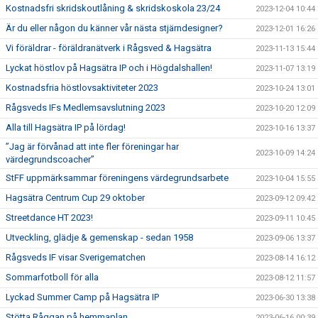
Kostnadsfri skridskoutlåning & skridskoskola 23/24
2023-12-04 10:44
Är du eller någon du känner vår nästa stjärndesigner?
2023-12-01 16:26
Vi föräldrar - föräldranätverk i Rågsved & Hagsätra
2023-11-13 15:44
Lyckat höstlov på Hagsätra IP och i Högdalshallen!
2023-11-07 13:19
Kostnadsfria höstlovsaktiviteter 2023
2023-10-24 13:01
Rågsveds IFs Medlemsavslutning 2023
2023-10-20 12:09
Alla till Hagsätra IP på lördag!
2023-10-16 13:37
”Jag är förvånad att inte fler föreningar har
2023-10-09 14:24
värdegrundscoacher”
StFF uppmärksammar föreningens värdegrundsarbete
2023-10-04 15:55
Hagsätra Centrum Cup 29 oktober
2023-09-12 09:42
Streetdance HT 2023!
2023-09-11 10:45
Utveckling, glädje & gemenskap - sedan 1958
2023-09-06 13:37
Rågsveds IF visar Sverigematchen
2023-08-14 16:12
Sommarfotboll för alla
2023-08-12 11:57
Lyckad Summer Camp på Hagsätra IP
2023-06-30 13:38
Stötta Råggan på hemmaplan
2023-06-16 00:39