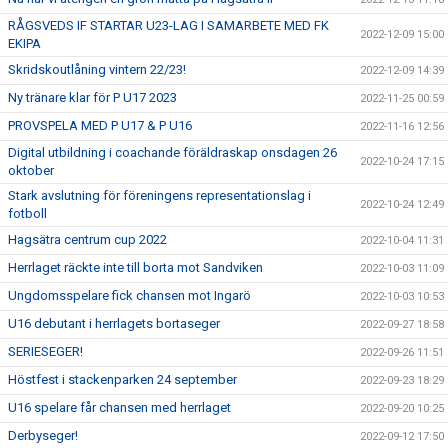
RÅGSVEDS IF STARTAR U23-LAG I SAMARBETE MED FK
2022-12-09 15:00
EKIPA
Skridskoutlåning vintern 22/23!
2022-12-09 14:39
Ny tränare klar för P U17 2023
2022-11-25 00:59
PROVSPELA MED P U17 & P U16
2022-11-16 12:56
Digital utbildning i coachande föräldraskap onsdagen 26
2022-10-24 17:15
oktober
Stark avslutning för föreningens representationslag i
2022-10-24 12:49
fotboll
Hagsätra centrum cup 2022
2022-10-04 11:31
Herrlaget räckte inte till borta mot Sandviken
2022-10-03 11:09
Ungdomsspelare fick chansen mot Ingarö
2022-10-03 10:53
U16 debutant i herrlagets bortaseger
2022-09-27 18:58
SERIESEGER!
2022-09-26 11:51
Höstfest i stackenparken 24 september
2022-09-23 18:29
U16 spelare får chansen med herrlaget
2022-09-20 10:25
Derbyseger!
2022-09-12 17:50