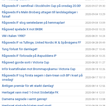
Rågsveds IF i semifinal i Stockholm Cup på onsdag 20.00!
2020-09-07 09:30
Rågsveds IFs Malin Broberg uttagen till landslagsläger i
2020-09-04 13:29
futsal!
Rågsveds IF slog serieledaren på hemmaplan!
2020-09-04 13:09
Rågsved spelade X mot BKBK
2020-09-03 10:25
VM i Italien 1990?
2020-08-31 14:24
Rågsveds IF vs Tullinge, United Nordic IK & Spårvägens FF
2020-08-28 09:49
Tung förlust för damlaget!
2020-08-27 10:45
Rågsveds IF förlorade på Aspuddens IP
2020-08-24 10:25
Rågsved gjorde sorti i Victoria Cup
2020-08-20 11:27
Inför kvartsfinalen mot Brommapojkarna i Victoria Cup
2020-08-18 10:26
Rågsveds IF tog första segern i dam-trean och BP i kvart på
2020-08-17 10:13
onsdag!
Äntligen premiär för ett starkt damlag!
2020-08-14 12:56
Herrlaget vann med 1-0 mot Södertälje FK
2020-08-14 12:51
Damerna segrade i varmt genrep!
2020-08-10 13:08
Herrlaget startade hösten med vinst!
2020-08-08 19:38