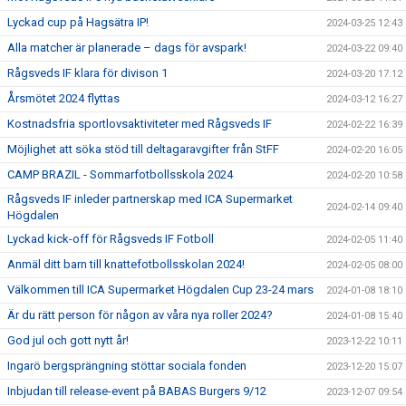
Lyckad cup på Hagsätra IP!
2024-03-25 12:43
Alla matcher är planerade – dags för avspark!
2024-03-22 09:40
Rågsveds IF klara för divison 1
2024-03-20 17:12
Årsmötet 2024 flyttas
2024-03-12 16:27
Kostnadsfria sportlovsaktiviteter med Rågsveds IF
2024-02-22 16:39
Möjlighet att söka stöd till deltagaravgifter från StFF
2024-02-20 16:05
CAMP BRAZIL - Sommarfotbollsskola 2024
2024-02-20 10:58
Rågsveds IF inleder partnerskap med ICA Supermarket
2024-02-14 09:40
Högdalen
Lyckad kick-off för Rågsveds IF Fotboll
2024-02-05 11:40
Anmäl ditt barn till knattefotbollsskolan 2024!
2024-02-05 08:00
Välkommen till ICA Supermarket Högdalen Cup 23-24 mars
2024-01-08 18:10
Är du rätt person för någon av våra nya roller 2024?
2024-01-08 15:40
God jul och gott nytt år!
2023-12-22 10:11
Ingarö bergsprängning stöttar sociala fonden
2023-12-20 15:07
Inbjudan till release-event på BABAS Burgers 9/12
2023-12-07 09:54