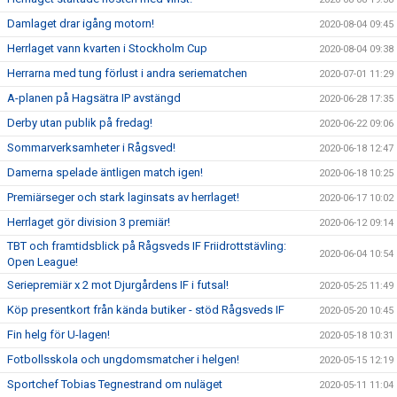
Damlaget drar igång motorn!
2020-08-04 09:45
Herrlaget vann kvarten i Stockholm Cup
2020-08-04 09:38
Herrarna med tung förlust i andra seriematchen
2020-07-01 11:29
A-planen på Hagsätra IP avstängd
2020-06-28 17:35
Derby utan publik på fredag!
2020-06-22 09:06
Sommarverksamheter i Rågsved!
2020-06-18 12:47
Damerna spelade äntligen match igen!
2020-06-18 10:25
Premiärseger och stark laginsats av herrlaget!
2020-06-17 10:02
Herrlaget gör division 3 premiär!
2020-06-12 09:14
TBT och framtidsblick på Rågsveds IF Friidrottstävling:
2020-06-04 10:54
Open League!
Seriepremiär x 2 mot Djurgårdens IF i futsal!
2020-05-25 11:49
Köp presentkort från kända butiker - stöd Rågsveds IF
2020-05-20 10:45
Fin helg för U-lagen!
2020-05-18 10:31
Fotbollsskola och ungdomsmatcher i helgen!
2020-05-15 12:19
Sportchef Tobias Tegnestrand om nuläget
2020-05-11 11:04