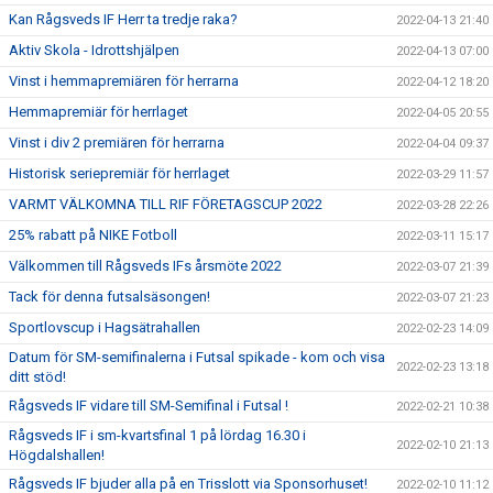
Kan Rågsveds IF Herr ta tredje raka?
2022-04-13 21:40
Aktiv Skola - Idrottshjälpen
2022-04-13 07:00
Vinst i hemmapremiären för herrarna
2022-04-12 18:20
Hemmapremiär för herrlaget
2022-04-05 20:55
Vinst i div 2 premiären för herrarna
2022-04-04 09:37
Historisk seriepremiär för herrlaget
2022-03-29 11:57
VARMT VÄLKOMNA TILL RIF FÖRETAGSCUP 2022
2022-03-28 22:26
25% rabatt på NIKE Fotboll
2022-03-11 15:17
Välkommen till Rågsveds IFs årsmöte 2022
2022-03-07 21:39
Tack för denna futsalsäsongen!
2022-03-07 21:23
Sportlovscup i Hagsätrahallen
2022-02-23 14:09
Datum för SM-semifinalerna i Futsal spikade - kom och visa
2022-02-23 13:18
ditt stöd!
Rågsveds IF vidare till SM-Semifinal i Futsal !
2022-02-21 10:38
Rågsveds IF i sm-kvartsfinal 1 på lördag 16.30 i
2022-02-10 21:13
Högdalshallen!
Rågsveds IF bjuder alla på en Trisslott via Sponsorhuset!
2022-02-10 11:12