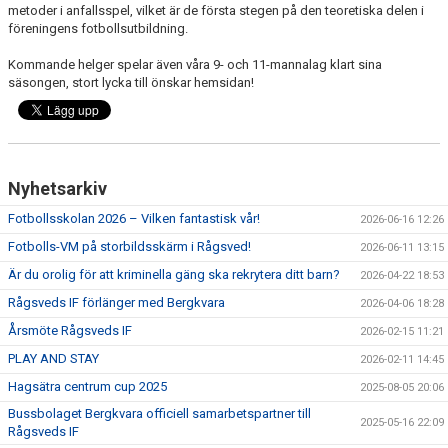
metoder i anfallsspel, vilket är de första stegen på den teoretiska delen i
föreningens fotbollsutbildning.
TRÄNINGSKLÄDER
Kommande helger spelar även våra 9- och 11-mannalag klart sina
säsongen, stort lycka till önskar hemsidan!
RÅGSVEDS IF I MEDIA
FONDER
Nyhetsarkiv
Fotbollsskolan 2026 – Vilken fantastisk vår!
2026-06-16 12:26
Fotbolls-VM på storbildsskärm i Rågsved!
2026-06-11 13:15
Är du orolig för att kriminella gäng ska rekrytera ditt barn?
2026-04-22 18:53
Rågsveds IF förlänger med Bergkvara
2026-04-06 18:28
Årsmöte Rågsveds IF
2026-02-15 11:21
PLAY AND STAY
2026-02-11 14:45
Hagsätra centrum cup 2025
2025-08-05 20:06
Bussbolaget Bergkvara officiell samarbetspartner till
2025-05-16 22:09
Rågsveds IF