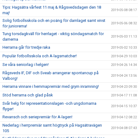
Tips: Hagsätra vårfest 11 maj & Rågsvedsdagen den 18
2019-05-08 08:17
maj!
Solig fotbollsskola och en poäng för damlaget samt vinst
2019-05-06 08:32
för juniorerna!
Tung torsdagkväll för herrlaget - viktig söndagsmatch för
2019-05-03 11:13
damerna
Herrarna går för tredje raka
2019-05-02 10:33
Populär fotbollsskola och A-lagsmatcher!
2019-04-29 10:03
Se våra seniorlag i helgen!
2019-04-26 14:34
Rågsveds IF, DIF och Sveab arrangerar spontancup på
2019-04-24 13:56
Valborg!
Herrarna vinnare i hemmapremiär med grym inramning!
2019-04-23 09:30
Stöd herrarna och glad påsk
2019-04-17 11:08
Svår helg för representationslagen -och ungdomarna
2019-04-15 10:37
flyger!
Revansch och seriepremiär för A-lagen!
2019-04-12 08:22
Nederlag i herrpremiär samt högtryck på Hagsätravägen
2019-04-08 07:43
105