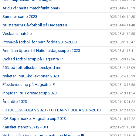
Är du vår nästa matchfunktionär?
2023-04-04 15:19
Summer camp 2023
2023-04-04 14:35
Nu startar vi Gå-fotboll på Hagsätra IP
2023-04-04 11:48
Veckans matcher
2023-03-31 19:55
Prova-på fotboll för barn födda 2015-2008
2023-03-31 15:47
Anmälan öppen till Nationaldagscupen 2023
2023-03-31 13:41
Lyckad fotbollscup på Hagsätra IP
2023-03-29 12:26
25% på fotbollsskor, beskydd mm
2023-03-14 15:09
Nyheter i NIKE-kollektionen 2023
2023-03-14 13:39
Påsklovscamp på Hagsätra IP
2023-03-13 16:58
Inbjudan RIF Företagscup 2023
2023-02-13 11:54
Årsmöte 2023
2023-01-15 21:22
FOTBOLLSSKOLAN 2023 - FÖR BARN FÖDDA 2016-2018
2023-01-12 14:25
ICA Supermarket Hagsätra cup 2023
2023-01-10 17:22
Kansliet stängt 23/12 - 8/1
2022-12-21 10:00
Nu har vi återigen en grön matta på Hagsätra IP
2022-12-13 11:18