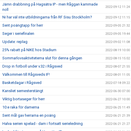
Jämn drabbning på Hagsätra IP - men Råggan kammade
2022-09-12 11:24
noll
Ni har väl inte utbildningarna från RF Sisu Stockholm?
2022-09-12 11:15
Sent poängtapp för herr
2022-09-05 21:32
Seger i seriefinalen
2022-09-05 19:44
Update: replag
2022-09-02 11:08
25% rabatt på NIKE hos Stadium
2022-08-19 10:00
Sommarlovsaktiviteterna slut för denna gången
2022-08-15 15:02
Drop in fotboll under v.32 i Rågsved
2022-08-07 21:55
Välkommen till Rågsveds IF!
2022-08-01 11:05
Basketdagar i Rågsved
2022-07-18 09:22
Kansliet semesterstängt
2022-06-30 07:00
Viktig bortaseger för herr
2022-06-27 10:00
10:e raka för damerna
2022-06-25 11:49
Sent mål gav herrarna en poäng
2022-06-21 21:39
Halva serien spelad - dam i fortsatt serieledning
2022-06-21 21:27