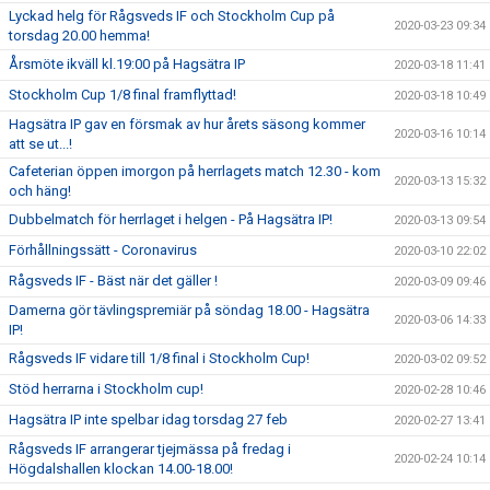
Lyckad helg för Rågsveds IF och Stockholm Cup på
2020-03-23 09:34
torsdag 20.00 hemma!
Årsmöte ikväll kl.19:00 på Hagsätra IP
2020-03-18 11:41
Stockholm Cup 1/8 final framflyttad!
2020-03-18 10:49
Hagsätra IP gav en försmak av hur årets säsong kommer
2020-03-16 10:14
att se ut...!
Cafeterian öppen imorgon på herrlagets match 12.30 - kom
2020-03-13 15:32
och häng!
Dubbelmatch för herrlaget i helgen - På Hagsätra IP!
2020-03-13 09:54
Förhållningssätt - Coronavirus
2020-03-10 22:02
Rågsveds IF - Bäst när det gäller !
2020-03-09 09:46
Damerna gör tävlingspremiär på söndag 18.00 - Hagsätra
2020-03-06 14:33
IP!
Rågsveds IF vidare till 1/8 final i Stockholm Cup!
2020-03-02 09:52
Stöd herrarna i Stockholm cup!
2020-02-28 10:46
Hagsätra IP inte spelbar idag torsdag 27 feb
2020-02-27 13:41
Rågsveds IF arrangerar tjejmässa på fredag i
2020-02-24 10:14
Högdalshallen klockan 14.00-18.00!