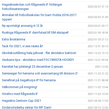
Hagsätraskolan och Rågsveds IF förlänger
2022-02-07 21:13
fotbollssatsningen
Anmälan till fotbollsskolan för barn födda 2016-2017
2022-02-02 21:00
öppen!
Ny sportsligt ansvarig 6-12 år
2022-02-01 00:17
Ruskiga Rågsveds IF damfutsal till SM-slutspel!
2022-01-30 18:34
Extra årsstämma
2022-01-29 21:12
Tack för 2021, vi ses nästa år!
2021-12-31 20:10
Skridskoutlåning hela jullovet - fler skridskor behövs!
2021-12-22 15:13
Veckans tips - skridskor med FOC FARSTA HOCKEY
2021-12-21 09:54
Kansliet har julstängt 23 december-2 januari
2021-12-20
Serieseger för herrarna och avancemang till division 2!
2021-11-22 21:22
Seriefinal på Segeltorps IP för herrarna
2021-11-21 08:08
Välkommen på invigning!
2021-11-02 13:44
Höstlov med Rågsveds IF
2021-11-02 13:43
Hagsätra Centrum Cup 2021
2021-09-28 17:03
Söderortsderby väntar för RIF Dam!
2021-09-10 12:00