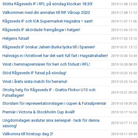
Stötta Rågsveds IF i RFL på söndag klockan 18.30!
2019-11-08 12:53
Välkommen med din anmälan till RIF Vårcup 2020
2019-11-08 11:12
Rågsveds IF och ICA Supermarket Hagsätra = sant!
2019-11-07 11:06
Rågsveds IF skördade framgångar i helgen!
2019-11-04 10:15
Helgens futsal!
2019-11-02 12:10
Rågsveds IF önskar Jahem Burke lycka till i Spanien!
2019-10-31 13:12
Halvvägs in i höstlovet har det varit full fart i Hagsätrahallen!
2019-10-30 10:44
Vinst i hemmapremiären för herr och förlust i RFL!
2019-10-28 08:39
Stöd Rågsveds IF futsal på söndag!
2019-10-25 16:50
Vinst i årets sista match för herrarna!
2019-10-25 16:49
Otrolig helg för Rågsveds IF - Grattis Flickor U13 och
2019-10-21 09:20
Futsallagen!
Storslam för representationslagen i cupen & Futsalpremiär
2019-10-18 09:35
Premiär i Victoria & Stockholm Cup ikväll!
2019-10-17 16:50
Ungdomslagen avslutar sina seriespel - tack för denna
2019-10-17 11:03
säsong!
Välkomna till höstcup dag 2!
2019-10-11 09:49