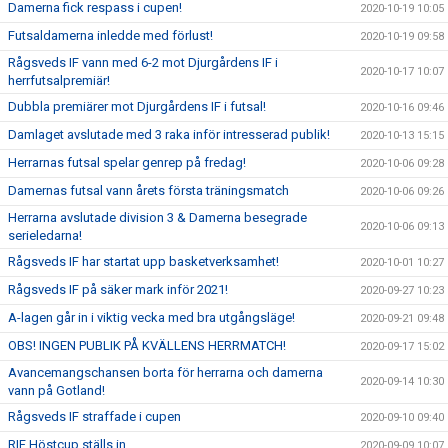
Damerna fick respass i cupen!
2020-10-19 10:05
Futsaldamerna inledde med förlust!
2020-10-19 09:58
Rågsveds IF vann med 6-2 mot Djurgårdens IF i
2020-10-17 10:07
herrfutsalpremiär!
Dubbla premiärer mot Djurgårdens IF i futsal!
2020-10-16 09:46
Damlaget avslutade med 3 raka inför intresserad publik!
2020-10-13 15:15
Herrarnas futsal spelar genrep på fredag!
2020-10-06 09:28
Damernas futsal vann årets första träningsmatch
2020-10-06 09:26
Herrarna avslutade division 3 & Damerna besegrade
2020-10-06 09:13
serieledarna!
Rågsveds IF har startat upp basketverksamhet!
2020-10-01 10:27
Rågsveds IF på säker mark inför 2021!
2020-09-27 10:23
A-lagen går in i viktig vecka med bra utgångsläge!
2020-09-21 09:48
OBS! INGEN PUBLIK PÅ KVÄLLENS HERRMATCH!
2020-09-17 15:02
Avancemangschansen borta för herrarna och damerna
2020-09-14 10:30
vann på Gotland!
Rågsveds IF straffade i cupen
2020-09-10 09:40
RIF Höstcup ställs in
2020-09-09 10:07