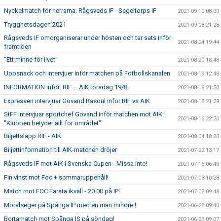
Nyckelmatch för herrarna; Rågsveds IF - Segeltorps IF
2021-09-10 08:00
Trygghetsdagen 2021
2021-09-08 21:28
Rågsveds IF omorganiserar under hösten och tar sats inför
2021-08-24 19:44
framtiden
”Ett minne för livet”
2021-08-20 18:48
Uppsnack och intervjuer inför matchen på Fotbollskanalen
2021-08-19 12:48
INFORMATION inför: RIF – AIK torsdag 19/8
2021-08-18 21:50
Expressen intervjuar Govand Rasoul inför RIF vs AIK
2021-08-18 21:29
StFF intervjuar sportchef Govand inför matchen mot AIK:
2021-08-16 22:20
"Klubben betyder allt för området"
Biljettsläpp RIF - AIK
2021-08-04 18:20
Biljettinformation till AIK-matchen dröjer
2021-07-22 13:17
Rågsveds IF mot AIK i Svenska Cupen - Missa inte!
2021-07-15 06:49
Fin vinst mot Foc + sommaruppehåll!
2021-07-03 10:28
Match mot FOC Farsta ikväll - 20.00 på IP!
2021-07-02 09:48
Moralseger på Spånga IP med en man mindre !
2021-06-28 09:40
Bortamatch mot Spånga IS på söndag!
2021-06-23 09:07