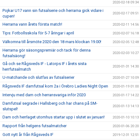
2020-02-18 09:34
Pojkar U17 vann sin futsalserie och herrarna gick vidare i
2020-02-17 09:51
cupen!
Herrarna vann årets första match!
2020-02-11 14:56
Tips: Fotbollsskola för 5-7 åringar i april
2020-02-07 16:18
Välkomna till årsmöte 2020 den 18 mars klockan 19.00!
2020-02-05 12:48
Herrarna gör säsongspremiär och tack för denna
2020-02-03 10:27
futsalsäong!
Gå och se Rågsveds IF - Latorps IF i årets sista
2020-01-31 14:30
herrfutsalmatch
U-matchande och slutfas av futsalserier
2020-01-27 10:09
Rågsveds IF damfutsal kom 2a i Örebro Ladies Night Open
2020-01-19 01:00
Intervju med dam och herransvariga inför 2020
2020-01-17 14:22
Damfutsal segrade i Hallsberg och har chans på SM-
2020-01-13 14:13
slutspel!
Dam och herrlaget utomhus startar upp i slutet av januari!
2020-01-10 10:13
Rapport från helgens futsalmatcher
2020-01-06 20:20
Gott nytt år från Rågsveds IF
2019-12-31 12:51