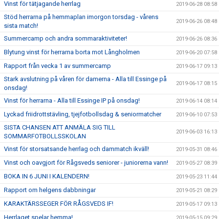
Vinst för tätjagande herrlag
2019-06-28 08:58
Stöd herrarna på hemmaplan imorgon torsdag - vårens
2019-06-26 08:48
sista match!
Summercamp och andra sommaraktiviteter!
2019-06-26 08:36
Blytung vinst för herrarna borta mot Långholmen
2019-06-20 07:58
Rapport från vecka 1 av summercamp
2019-06-17 09:13
Stark avslutning på våren för damerna - Alla till Essinge på
2019-06-17 08:15
onsdag!
Vinst för herrarna - Alla till Essinge IP på onsdag!
2019-06-14 08:14
Lyckad friidrottstävling, tjejfotbollsdag & seniormatcher
2019-06-10 07:53
SISTA CHANSEN ATT ANMÄLA SIG TILL
2019-06-03 16:13
SOMMARFOTBOLLSSKOLAN
Vinst för storsatsande herrlag och dammatch ikväll!
2019-05-31 08:46
Vinst och oavgjort för Rågsveds seniorer - juniorerna vann!
2019-05-27 08:39
BOKA IN 6 JUNI I KALENDERN!
2019-05-23 11:44
Rapport om helgens dabbningar
2019-05-21 08:29
KARAKTÄRSSEGER FÖR RÅGSVEDS IF!
2019-05-17 09:13
Herrlaget spelar hemma!
2019-05-15 09:29