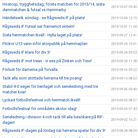
Höstcup, trygghetsdag, första matchen för 2013/14, sista
2019-10-07 09:40
dammatchen & futsal vs Hammarby
Händelserik söndag - se Rågsveds IF på plats!
2019-10-04 12:19
Rågsveds IF Futsal ser framemot vintern!
2019-10-01 11:04
Sista herrmatchen ikväll - Hylla laget på plats!
2019-09-27 12:41
Flickor U13 vann inför storpublik på hemmaplan
2019-09-24 10:01
Rågsveds IF klara för div 3!
2019-09-24 09:53
Rågsveds IF mot trean - vi ses på Zinken och Trevi!
2019-09-20 11:38
Förlust för damerna på Torvalla
2019-09-16 09:52
Tack alla som stöttade herrarna till tre poäng!
2019-09-13 08:53
Stabil 4-0 seger för herrlaget och serieledning med tre
2019-09-06 09:40
matcher kvar!
Lyckad fotbollsfestival och herrmatch ikväll!
2019-09-05 08:57
Fotbollsfestival för områdets skolor idag!
2019-09-04 07:43
Serieledning i division 4 och tack till alla besökare på RIF-
2019-09-02 16:21
dagen!
Rågsveds IF-dagen på lördag när herrarna spelar för div 3!
2019-08-28 08:59