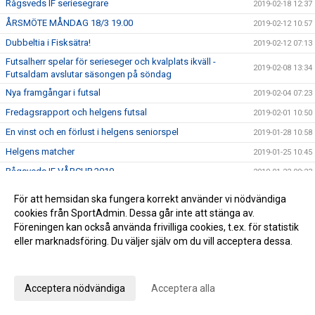
Rågsveds IF seriesegrare
2019-02-18 12:37
ÅRSMÖTE MÅNDAG 18/3 19.00
2019-02-12 10:57
Dubbeltia i Fisksätra!
2019-02-12 07:13
Futsalherr spelar för serieseger och kvalplats ikväll -
2019-02-08 13:34
Futsaldam avslutar säsongen på söndag
Nya framgångar i futsal
2019-02-04 07:23
Fredagsrapport och helgens futsal
2019-02-01 10:50
En vinst och en förlust i helgens seniorspel
2019-01-28 10:58
Helgens matcher
2019-01-25 10:45
Rågsveds IF VÅRCUP 2019
2019-01-22 09:23
Helgens dubbel i futsal!
2019-01-20 20:47
För att hemsidan ska fungera korrekt använder vi nödvändiga
Helgens matcher
2019-01-18 20:19
cookies från SportAdmin. Dessa går inte att stänga av.
Föreningen kan också använda frivilliga cookies, t.ex. för statistik
Läsning om vår rörelseprofil samt info om helgen
2019-01-11 12:21
eller marknadsföring. Du väljer själv om du vill acceptera dessa.
Vinst i seriefinal för herrfutsal och rapport från jullovet
2019-01-07 08:54
Anpassa dina val
2019 smyger igång
2019-01-06 10:09
Acceptera nödvändiga
Acceptera alla
Summering av 2018
2018-12-28 16:54
Julhälsning från kansliet!
2018-12-21 10:04