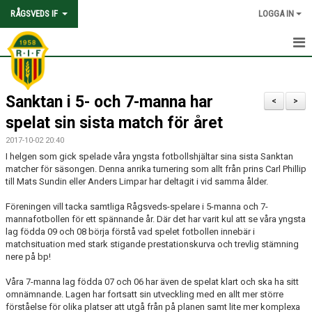
RÅGSVEDS IF
LOGGA IN
HEM
Sanktan i 5- och 7-manna har
KONTAKT
<
>
spelat sin sista match för året
OM FÖRENINGEN
2017-10-02 20:40
I helgen som gick spelade våra yngsta fotbollshjältar sina sista Sanktan
AVGIFTER
matcher för säsongen. Denna anrika turnering som allt från prins Carl Phillip
till Mats Sundin eller Anders Limpar har deltagit i vid samma ålder.
TRYGGHET OCH VÄRDEGRUND
Föreningen vill tacka samtliga Rågsveds-spelare i 5-manna och 7-
mannafotbollen för ett spännande år. Där det har varit kul att se våra yngsta
KNATTEFOTBOLLSSKOLA
lag födda 09 och 08 börja förstå vad spelet fotbollen innebär i
matchsituation med stark stigande prestationskurva och trevlig stämning
PARTNERSKAP & SPONSRING
nere på bp!
SKOLSAMARBETEN
Våra 7-manna lag födda 07 och 06 har även de spelat klart och ska ha sitt
omnämnande. Lagen har fortsatt sin utveckling med en allt mer större
förståelse för olika platser att utgå från på planen samt lite mer komplexa
SOCIAL HÅLLBARHET