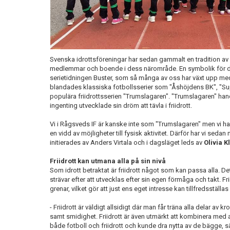
Svenska idrottsföreningar har sedan gammalt en tradition av att
medlemmar och boende i dess närområde. En symbolik för det
serietidningen Buster, som så många av oss har växt upp med
blandades klassiska fotbollsserier som "Åshöjdens BK", "Su
populära friidrottsserien "Trumslagaren". "Trumslagaren" h
ingenting utvecklade sin dröm att tävla i friidrott.
Vi i Rågsveds IF är kanske inte som "Trumslagaren" men vi ha
en vidd av möjligheter till fysisk aktivitet. Därför har vi sedan 
initierades av Anders Virtala och i dagsläget leds av
Olivia Kl
Friidrott kan utmana alla på sin nivå
Som idrott betraktat är friidrott något som kan passa alla. De
strävar efter att utvecklas efter sin egen förmåga och takt. Fr
grenar, vilket gör att just ens eget intresse kan tillfredsställas 
- Friidrott är väldigt allsidigt där man får träna alla delar av
samt smidighet. Friidrott är även utmärkt att kombinera med an
både fotboll och friidrott och kunde dra nytta av de bägge, sä