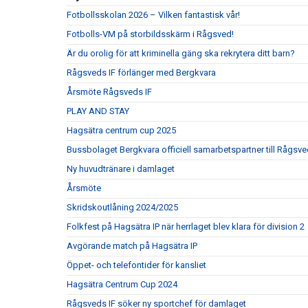
Fotbollsskolan 2026 – Vilken fantastisk vår!
Fotbolls-VM på storbildsskärm i Rågsved!
Är du orolig för att kriminella gäng ska rekrytera ditt barn?
Rågsveds IF förlänger med Bergkvara
Årsmöte Rågsveds IF
PLAY AND STAY
Hagsätra centrum cup 2025
Bussbolaget Bergkvara officiell samarbetspartner till Rågsve
Ny huvudtränare i damlaget
Årsmöte
Skridskoutlåning 2024/2025
Folkfest på Hagsätra IP när herrlaget blev klara för division 2
Avgörande match på Hagsätra IP
Öppet- och telefontider för kansliet
Hagsätra Centrum Cup 2024
Rågsveds IF söker ny sportchef för damlaget