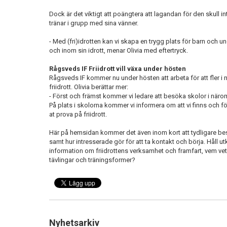
Dock är det viktigt att poängtera att lagandan för den skull int
tränar i grupp med sina vänner.
- Med (fri)idrotten kan vi skapa en trygg plats för barn och 
och inom sin idrott, menar Olivia med eftertryck.
Rågsveds IF Friidrott vill växa under hösten
Rågsveds IF kommer nu under hösten att arbeta för att fler 
friidrott. Olivia berättar mer:
- Först och främst kommer vi ledare att besöka skolor i närom
På plats i skolorna kommer vi informera om att vi finns och 
at prova på friidrott.
Här på hemsidan kommer det även inom kort att tydligare besk
samt hur intresserade gör för att ta kontakt och börja. Håll u
information om friidrottens verksamhet och framfart, vem ve
tävlingar och träningsformer?
Nyhetsarkiv