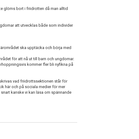
e glöms bort i friidrotten då man alltid
ungdomar att utvecklas både som individer
i närområdet ska upptäcka och börja med
rådet för att nå ut till barn och ungdomar.
förhoppningsvis kommer fler bli nyfikna på
rivas vad friidrottssektionen står för
tkik här och på sociala medier för mer
t snart kanske vi kan läsa om spännande