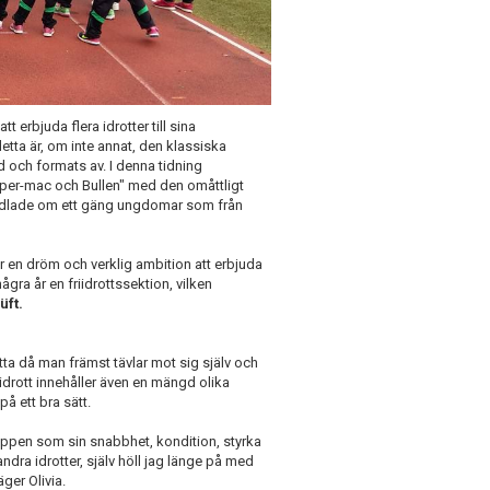
 erbjuda flera idrotter till sina
ta är, om inte annat, den klassiska
 och formats av. I denna tidning
per-mac och Bullen" med den omåttligt
andlade om ett gäng ungdomar som från
r en dröm och verklig ambition att erbjuda
några år en friidrottssektion, vilken
üft.
tta då man främst tävlar mot sig själv och
iidrott innehåller även en mängd olika
på ett bra sätt.
 kroppen som sin snabbhet, kondition, styrka
dra idrotter, själv höll jag länge på med
ger Olivia.