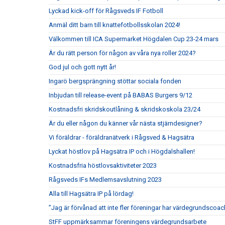
Lyckad kick-off för Rågsveds IF Fotboll
Anmäl ditt barn till knattefotbollsskolan 2024!
Välkommen till ICA Supermarket Högdalen Cup 23-24 mars
Är du rätt person för någon av våra nya roller 2024?
God jul och gott nytt år!
Ingarö bergsprängning stöttar sociala fonden
Inbjudan till release-event på BABAS Burgers 9/12
Kostnadsfri skridskoutlåning & skridskoskola 23/24
Är du eller någon du känner vår nästa stjärndesigner?
Vi föräldrar - föräldranätverk i Rågsved & Hagsätra
Lyckat höstlov på Hagsätra IP och i Högdalshallen!
Kostnadsfria höstlovsaktiviteter 2023
Rågsveds IFs Medlemsavslutning 2023
Alla till Hagsätra IP på lördag!
”Jag är förvånad att inte fler föreningar har värdegrundscoac
StFF uppmärksammar föreningens värdegrundsarbete