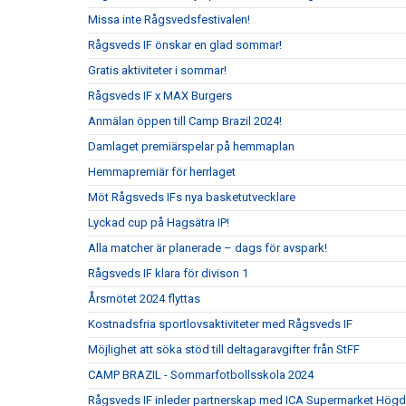
Missa inte Rågsvedsfestivalen!
Rågsveds IF önskar en glad sommar!
Gratis aktiviteter i sommar!
Rågsveds IF x MAX Burgers
Anmälan öppen till Camp Brazil 2024!
Damlaget premiärspelar på hemmaplan
Hemmapremiär för herrlaget
Möt Rågsveds IFs nya basketutvecklare
Lyckad cup på Hagsätra IP!
Alla matcher är planerade – dags för avspark!
Rågsveds IF klara för divison 1
Årsmötet 2024 flyttas
Kostnadsfria sportlovsaktiviteter med Rågsveds IF
Möjlighet att söka stöd till deltagaravgifter från StFF
CAMP BRAZIL - Sommarfotbollsskola 2024
Rågsveds IF inleder partnerskap med ICA Supermarket Högd