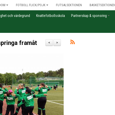
DOM
FOTBOLL FLICK/POJK
FUTSALSEKTIONEN
BASKETSEKTIONE
gghet och värdegrund
Knattefotbollsskola
Partnerskap & sponsring
 springa framåt
<
>