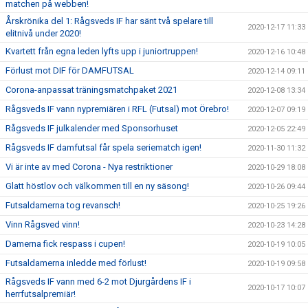
matchen på webben!
Årskrönika del 1: Rågsveds IF har sänt två spelare till
2020-12-17 11:33
elitnivå under 2020!
Kvartett från egna leden lyfts upp i juniortruppen!
2020-12-16 10:48
Förlust mot DIF för DAMFUTSAL
2020-12-14 09:11
Corona-anpassat träningsmatchpaket 2021
2020-12-08 13:34
Rågsveds IF vann nypremiären i RFL (Futsal) mot Örebro!
2020-12-07 09:19
Rågsveds IF julkalender med Sponsorhuset
2020-12-05 22:49
Rågsveds IF damfutsal får spela seriematch igen!
2020-11-30 11:32
Vi är inte av med Corona - Nya restriktioner
2020-10-29 18:08
Glatt höstlov och välkommen till en ny säsong!
2020-10-26 09:44
Futsaldamerna tog revansch!
2020-10-25 19:26
Vinn Rågsved vinn!
2020-10-23 14:28
Damerna fick respass i cupen!
2020-10-19 10:05
Futsaldamerna inledde med förlust!
2020-10-19 09:58
Rågsveds IF vann med 6-2 mot Djurgårdens IF i
2020-10-17 10:07
herrfutsalpremiär!