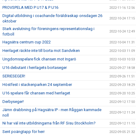
PROVSPELA MED P U17 & P U16
2022-11-16 12:56
Digital utbildning i coachande föräldraskap onsdagen 26
2022-10-24 17:15
oktober
Stark avslutning för föreningens representationslag i
2022-10-24 12:49
fotboll
Hagsätra centrum cup 2022
2022-10-04 11:31
Herrlaget räckte inte till borta mot Sandviken
2022-10-03 11:09
Ungdomsspelare fick chansen mot Ingarö
2022-10-03 10:53
U16 debutant i herrlagets bortaseger
2022-09-27 18:58
SERIESEGER!
2022-09-26 11:51
Höstfest i stackenparken 24 september
2022-09-23 18:29
U16 spelare får chansen med herrlaget
2022-09-20 10:25
Derbyseger!
2022-09-12 17:50
Jämn drabbning på Hagsätra IP - men Råggan kammade
2022-09-12 11:24
noll
Ni har väl inte utbildningarna från RF Sisu Stockholm?
2022-09-12 11:15
Sent poängtapp för herr
2022-09-05 21:32