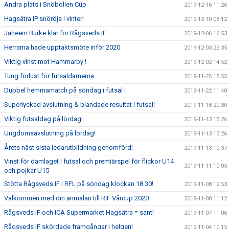
Andra plats i Snöbollen Cup
2019-12-16 11:26
Hagsätra IP snöröjs i vinter!
2019-12-10 08:12
Jaheem Burke klar för Rågsveds IF
2019-12-06 16:53
Herrarna hade upptaktsmöte inför 2020
2019-12-03 23:35
Viktig vinst mot Hammarby !
2019-12-02 14:52
Tung förlust för futsaldamerna
2019-11-25 15:55
Dubbel hemmamatch på söndag i futsal !
2019-11-22 11:40
Superlyckad avslutning & blandade resultat i futsal!
2019-11-18 20:30
Viktig futsaldag på lördag!
2019-11-13 15:26
Ungdomsavslutning på lördag!
2019-11-13 13:26
Årets näst sista ledarutbildning genomförd!
2019-11-13 10:37
Vinst för damlaget i futsal och premiärspel för flickor U14
2019-11-11 10:05
och pojkar U15
Stötta Rågsveds IF i RFL på söndag klockan 18.30!
2019-11-08 12:53
Välkommen med din anmälan till RIF Vårcup 2020
2019-11-08 11:12
Rågsveds IF och ICA Supermarket Hagsätra = sant!
2019-11-07 11:06
Rågsveds IF skördade framgångar i helgen!
2019-11-04 10:15