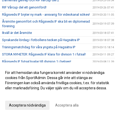
Damernas genrep och RIF vårcup del 2
2019-03-29 09:34
RIF Vårcup del ett genomförd!
2019-03-26 07:41
Rågsveds IF bryter ny mark - ansvarig för videokanal sökes!
2019-03-20 11:05
Årsmöte genomfört och Rågsveds IF ska bli en diplomerad
2019-03-19 07:39
förening
Ikväll är det årsmöte
2019-03-18 07:41
Sprakande lördag i fotbollens tecken på Hagsätra IP
2019-03-18 07:38
Träningsmatchdag för våra yngsta på Hagsätra IP
2019-03-15 18:14
STORA NYHETER: Rågsveds IF klara för divison 1 i futsal!
2019-03-11 09:27
Rågsveds IF futsal kvalar till division 1 i helgen!
2019-03-08 11:39
Årets första ledar- och tränarmöte genomfört
2019-03-05 07:53
För att hemsidan ska fungera korrekt använder vi nödvändiga
Årets första vänskapsmatchdag igång
2019-03-02 11:57
cookies från SportAdmin. Dessa går inte att stänga av.
Föreningen kan också använda frivilliga cookies, t.ex. för statistik
Träningsmatchdag 1 för ungdomar
2019-03-01 15:04
eller marknadsföring. Du väljer själv om du vill acceptera dessa.
Rågsveds IF seriesegrare
2019-02-18 12:37
Anpassa dina val
ÅRSMÖTE MÅNDAG 18/3 19.00
2019-02-12 10:57
Dubbeltia i Fisksätra!
Acceptera nödvändiga
Acceptera alla
2019-02-12 07:13
Futsalherr spelar för serieseger och kvalplats ikväll -
2019-02-08 13:34