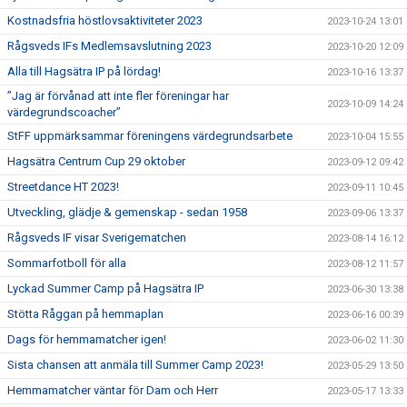
Kostnadsfria höstlovsaktiviteter 2023
2023-10-24 13:01
Rågsveds IFs Medlemsavslutning 2023
2023-10-20 12:09
Alla till Hagsätra IP på lördag!
2023-10-16 13:37
”Jag är förvånad att inte fler föreningar har
2023-10-09 14:24
värdegrundscoacher”
StFF uppmärksammar föreningens värdegrundsarbete
2023-10-04 15:55
Hagsätra Centrum Cup 29 oktober
2023-09-12 09:42
Streetdance HT 2023!
2023-09-11 10:45
Utveckling, glädje & gemenskap - sedan 1958
2023-09-06 13:37
Rågsveds IF visar Sverigematchen
2023-08-14 16:12
Sommarfotboll för alla
2023-08-12 11:57
Lyckad Summer Camp på Hagsätra IP
2023-06-30 13:38
Stötta Råggan på hemmaplan
2023-06-16 00:39
Dags för hemmamatcher igen!
2023-06-02 11:30
Sista chansen att anmäla till Summer Camp 2023!
2023-05-29 13:50
Hemmamatcher väntar för Dam och Herr
2023-05-17 13:33