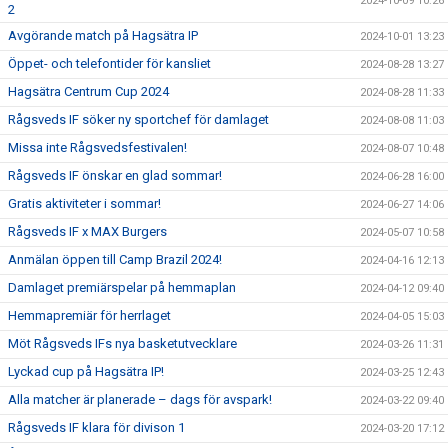
2024-10-09 10:26
2
Avgörande match på Hagsätra IP
2024-10-01 13:23
Öppet- och telefontider för kansliet
2024-08-28 13:27
Hagsätra Centrum Cup 2024
2024-08-28 11:33
Rågsveds IF söker ny sportchef för damlaget
2024-08-08 11:03
Missa inte Rågsvedsfestivalen!
2024-08-07 10:48
Rågsveds IF önskar en glad sommar!
2024-06-28 16:00
Gratis aktiviteter i sommar!
2024-06-27 14:06
Rågsveds IF x MAX Burgers
2024-05-07 10:58
Anmälan öppen till Camp Brazil 2024!
2024-04-16 12:13
Damlaget premiärspelar på hemmaplan
2024-04-12 09:40
Hemmapremiär för herrlaget
2024-04-05 15:03
Möt Rågsveds IFs nya basketutvecklare
2024-03-26 11:31
Lyckad cup på Hagsätra IP!
2024-03-25 12:43
Alla matcher är planerade – dags för avspark!
2024-03-22 09:40
Rågsveds IF klara för divison 1
2024-03-20 17:12