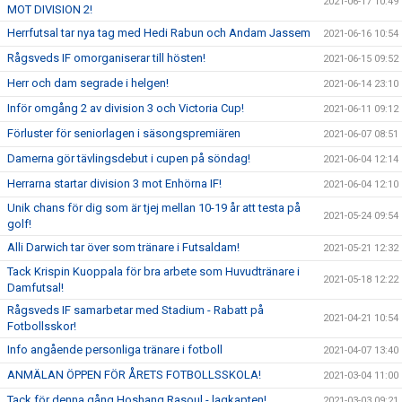
2021-06-17 10:49
MOT DIVISION 2!
Herrfutsal tar nya tag med Hedi Rabun och Andam Jassem
2021-06-16 10:54
Rågsveds IF omorganiserar till hösten!
2021-06-15 09:52
Herr och dam segrade i helgen!
2021-06-14 23:10
Inför omgång 2 av division 3 och Victoria Cup!
2021-06-11 09:12
Förluster för seniorlagen i säsongspremiären
2021-06-07 08:51
Damerna gör tävlingsdebut i cupen på söndag!
2021-06-04 12:14
Herrarna startar division 3 mot Enhörna IF!
2021-06-04 12:10
Unik chans för dig som är tjej mellan 10-19 år att testa på
2021-05-24 09:54
golf!
Alli Darwich tar över som tränare i Futsaldam!
2021-05-21 12:32
Tack Krispin Kuoppala för bra arbete som Huvudtränare i
2021-05-18 12:22
Damfutsal!
Rågsveds IF samarbetar med Stadium - Rabatt på
2021-04-21 10:54
Fotbollsskor!
Info angående personliga tränare i fotboll
2021-04-07 13:40
ANMÄLAN ÖPPEN FÖR ÅRETS FOTBOLLSSKOLA!
2021-03-04 11:00
Tack för denna gång Hoshang Rasoul - lagkapten!
2021-03-03 09:21