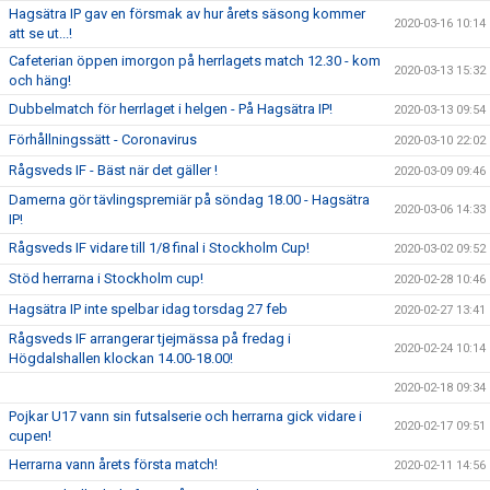
Hagsätra IP gav en försmak av hur årets säsong kommer
2020-03-16 10:14
att se ut...!
Cafeterian öppen imorgon på herrlagets match 12.30 - kom
2020-03-13 15:32
och häng!
Dubbelmatch för herrlaget i helgen - På Hagsätra IP!
2020-03-13 09:54
Förhållningssätt - Coronavirus
2020-03-10 22:02
Rågsveds IF - Bäst när det gäller !
2020-03-09 09:46
Damerna gör tävlingspremiär på söndag 18.00 - Hagsätra
2020-03-06 14:33
IP!
Rågsveds IF vidare till 1/8 final i Stockholm Cup!
2020-03-02 09:52
Stöd herrarna i Stockholm cup!
2020-02-28 10:46
Hagsätra IP inte spelbar idag torsdag 27 feb
2020-02-27 13:41
Rågsveds IF arrangerar tjejmässa på fredag i
2020-02-24 10:14
Högdalshallen klockan 14.00-18.00!
2020-02-18 09:34
Pojkar U17 vann sin futsalserie och herrarna gick vidare i
2020-02-17 09:51
cupen!
Herrarna vann årets första match!
2020-02-11 14:56