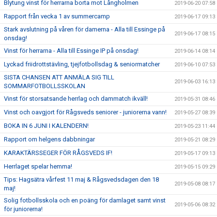
Blytung vinst för herrarna borta mot Långholmen
2019-06-20 07:58
Rapport från vecka 1 av summercamp
2019-06-17 09:13
Stark avslutning på våren för damerna - Alla till Essinge på
2019-06-17 08:15
onsdag!
Vinst för herrarna - Alla till Essinge IP på onsdag!
2019-06-14 08:14
Lyckad friidrottstävling, tjejfotbollsdag & seniormatcher
2019-06-10 07:53
SISTA CHANSEN ATT ANMÄLA SIG TILL
2019-06-03 16:13
SOMMARFOTBOLLSSKOLAN
Vinst för storsatsande herrlag och dammatch ikväll!
2019-05-31 08:46
Vinst och oavgjort för Rågsveds seniorer - juniorerna vann!
2019-05-27 08:39
BOKA IN 6 JUNI I KALENDERN!
2019-05-23 11:44
Rapport om helgens dabbningar
2019-05-21 08:29
KARAKTÄRSSEGER FÖR RÅGSVEDS IF!
2019-05-17 09:13
Herrlaget spelar hemma!
2019-05-15 09:29
Tips: Hagsätra vårfest 11 maj & Rågsvedsdagen den 18
2019-05-08 08:17
maj!
Solig fotbollsskola och en poäng för damlaget samt vinst
2019-05-06 08:32
för juniorerna!