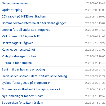
Seger i seriefinalen
2022-09-05 19:44
Update: replag
2022-09-02 11:08
25% rabatt på NIKE hos Stadium
2022-08-19 10:00
Sommarlovsaktiviteterna slut för denna gången
2022-08-15 15:02
Drop in fotboll under v.32 i Rågsved
2022-08-07 21:55
Välkommen till Rågsveds IF!
2022-08-01 11:05
Basketdagar i Rågsved
2022-07-18 09:22
Kansliet semesterstängt
2022-06-30 07:00
Viktig bortaseger för herr
2022-06-27 10:00
10:e raka för damerna
2022-06-25 11:49
Sent mål gav herrarna en poäng
2022-06-21 21:39
Halva serien spelad - dam i fortsatt serieledning
2022-06-21 21:27
Lyckad företagscup på Hagsätra IP
2022-06-20 21:30
Sommarlovsfotbollen kickar igång vecka 2
2022-06-20 11:45
Nya utmaningar för herr & dam
2022-06-18 12:52
Segersviten fortsätter för dam
2022-06-13 21:20