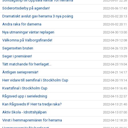
Söndagstrip till Uppsala väntar för herrarna
2022-05-07 22:26
Söderortsderby på agendan!
2022-05-06 17:43
Dramatiskt avslut gav herrarna 3 nya poäng
2022-05-02 20:13
Andra raka för damerna
2022-05-02 20:11
Nya utmaningar väntar replagen
2022-04-30 13:00
Välkomna på Valborgsfirande!
2022-04-29 12:08
Segersviten bruten
2022-04-26 13:29
Seger i premiären!
2022-04-23 19:09
Tätt matchande för herrlaget…
2022-04-23 19:04
Äntligen seriepremiär!
2022-04-21 14:17
Herr vidare till semifinal i Stockholm Cup
2022-04-20 19:14
Kvartsfinal i Stockholm Cup
2022-04-19 16:45
Rågsved upp i serieledning
2022-04-15 22:57
Kan Rågsveds IF Herr ta tredje raka?
2022-04-13 21:40
Aktiv Skola - Idrottshjälpen
2022-04-13 07:00
Vinst i hemmapremiären för herrarna
2022-04-12 18:20