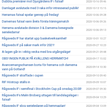
Dubbla premiärer mot Djurgårdens IF i futsal!
2020-10-16 09:46
Damlaget avslutade med 3 raka inför intresserad publik!
2020-10-13 15:15
Herrarnas futsal spelar genrep på fredag!
2020-10-06 09:28
Damernas futsal vann årets första träningsmatch
2020-10-06 09:26
Herrarna avslutade division 3 & Damerna besegrade
2020-10-06 09:13
serieledarna!
Rågsveds IF har startat upp basketverksamhet!
2020-10-01 10:27
Rågsveds IF på säker mark inför 2021!
2020-09-27 10:23
A-lagen går in i viktig vecka med bra utgångsläge!
2020-09-21 09:48
OBS! INGEN PUBLIK PÅ KVÄLLENS HERRMATCH!
2020-09-17 15:02
Avancemangschansen borta för herrarna och damerna
2020-09-14 10:30
vann på Gotland!
Rågsveds IF straffade i cupen
2020-09-10 09:40
RIF Höstcup ställs in
2020-09-09 10:07
Rågsveds IF i semifinal i Stockholm Cup på onsdag 20.00!
2020-09-07 09:30
Rågsveds IFs Malin Broberg uttagen till landslagsläger i
2020-09-04 13:29
futsal!
Rågsveds IF slog serieledaren på hemmaplan!
2020-09-04 13:09