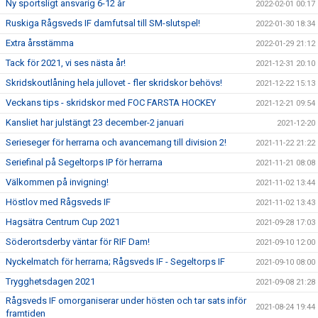
Ny sportsligt ansvarig 6-12 år
2022-02-01 00:17
Ruskiga Rågsveds IF damfutsal till SM-slutspel!
2022-01-30 18:34
Extra årsstämma
2022-01-29 21:12
Tack för 2021, vi ses nästa år!
2021-12-31 20:10
Skridskoutlåning hela jullovet - fler skridskor behövs!
2021-12-22 15:13
Veckans tips - skridskor med FOC FARSTA HOCKEY
2021-12-21 09:54
Kansliet har julstängt 23 december-2 januari
2021-12-20
Serieseger för herrarna och avancemang till division 2!
2021-11-22 21:22
Seriefinal på Segeltorps IP för herrarna
2021-11-21 08:08
Välkommen på invigning!
2021-11-02 13:44
Höstlov med Rågsveds IF
2021-11-02 13:43
Hagsätra Centrum Cup 2021
2021-09-28 17:03
Söderortsderby väntar för RIF Dam!
2021-09-10 12:00
Nyckelmatch för herrarna; Rågsveds IF - Segeltorps IF
2021-09-10 08:00
Trygghetsdagen 2021
2021-09-08 21:28
Rågsveds IF omorganiserar under hösten och tar sats inför
2021-08-24 19:44
framtiden