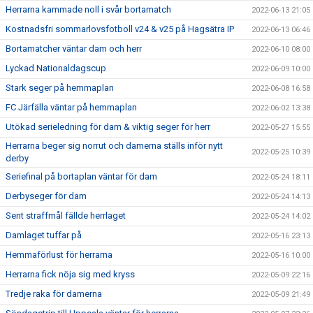
Herrarna kammade noll i svår bortamatch
2022-06-13 21:05
Kostnadsfri sommarlovsfotboll v24 & v25 på Hagsätra IP
2022-06-13 06:46
Bortamatcher väntar dam och herr
2022-06-10 08:00
Lyckad Nationaldagscup
2022-06-09 10:00
Stark seger på hemmaplan
2022-06-08 16:58
FC Järfälla väntar på hemmaplan
2022-06-02 13:38
Utökad serieledning för dam & viktig seger för herr
2022-05-27 15:55
Herrarna beger sig norrut och damerna ställs inför nytt
2022-05-25 10:39
derby
Seriefinal på bortaplan väntar för dam
2022-05-24 18:11
Derbyseger för dam
2022-05-24 14:13
Sent straffmål fällde herrlaget
2022-05-24 14:02
Damlaget tuffar på
2022-05-16 23:13
Hemmaförlust för herrarna
2022-05-16 10:00
Herrarna fick nöja sig med kryss
2022-05-09 22:16
Tredje raka för damerna
2022-05-09 21:49