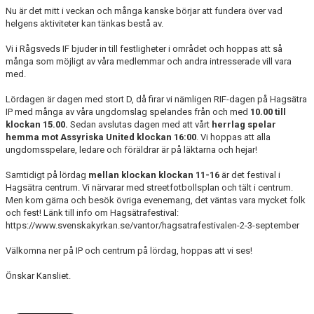
Nu är det mitt i veckan och många kanske börjar att fundera över vad
helgens aktiviteter kan tänkas bestå av.
TRÄNINGSKLÄDER
Vi i Rågsveds IF bjuder in till festligheter i området och hoppas att så
RÅGSVEDS IF I MEDIA
många som möjligt av våra medlemmar och andra intresserade vill vara
med.
FONDER
Lördagen är dagen med stort D, då firar vi nämligen RIF-dagen på Hagsätra
IP med många av våra ungdomslag spelandes från och med
10.00 till
klockan 15.00.
Sedan avslutas dagen med att vårt
herrlag spelar
hemma mot Assyriska United klockan 16:00
. Vi hoppas att alla
ungdomsspelare, ledare och föräldrar är på läktarna och hejar!
Samtidigt på lördag
mellan klockan klockan 11-16
är det festival i
Hagsätra centrum. Vi närvarar med streetfotbollsplan och tält i centrum.
Men kom gärna och besök övriga evenemang, det väntas vara mycket folk
och fest! Länk till info om Hagsätrafestival:
https://www.svenskakyrkan.se/vantor/hagsatrafestivalen-2-3-september
Välkomna ner på IP och centrum på lördag, hoppas att vi ses!
Önskar Kansliet.