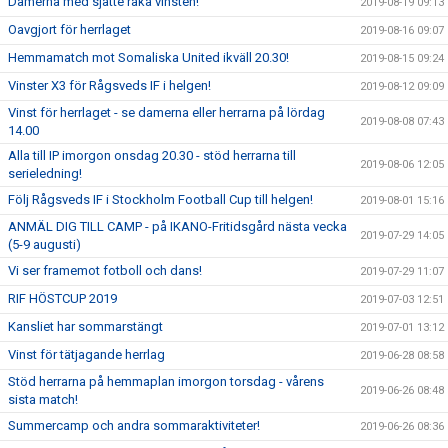
Damerna med sjätte raka vinsten!
2019-08-19 09:13
Oavgjort för herrlaget
2019-08-16 09:07
Hemmamatch mot Somaliska United ikväll 20.30!
2019-08-15 09:24
Vinster X3 för Rågsveds IF i helgen!
2019-08-12 09:09
Vinst för herrlaget - se damerna eller herrarna på lördag
2019-08-08 07:43
14.00
Alla till IP imorgon onsdag 20.30 - stöd herrarna till
2019-08-06 12:05
serieledning!
Följ Rågsveds IF i Stockholm Football Cup till helgen!
2019-08-01 15:16
ANMÄL DIG TILL CAMP - på IKANO-Fritidsgård nästa vecka
2019-07-29 14:05
(5-9 augusti)
Vi ser framemot fotboll och dans!
2019-07-29 11:07
RIF HÖSTCUP 2019
2019-07-03 12:51
Kansliet har sommarstängt
2019-07-01 13:12
Vinst för tätjagande herrlag
2019-06-28 08:58
Stöd herrarna på hemmaplan imorgon torsdag - vårens
2019-06-26 08:48
sista match!
Summercamp och andra sommaraktiviteter!
2019-06-26 08:36