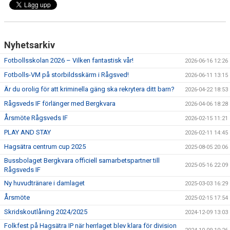
Nyhetsarkiv
Fotbollsskolan 2026 – Vilken fantastisk vår!
2026-06-16 12:26
Fotbolls-VM på storbildsskärm i Rågsved!
2026-06-11 13:15
Är du orolig för att kriminella gäng ska rekrytera ditt barn?
2026-04-22 18:53
Rågsveds IF förlänger med Bergkvara
2026-04-06 18:28
Årsmöte Rågsveds IF
2026-02-15 11:21
PLAY AND STAY
2026-02-11 14:45
Hagsätra centrum cup 2025
2025-08-05 20:06
Bussbolaget Bergkvara officiell samarbetspartner till
2025-05-16 22:09
Rågsveds IF
Ny huvudtränare i damlaget
2025-03-03 16:29
Årsmöte
2025-02-15 17:54
Skridskoutlåning 2024/2025
2024-12-09 13:03
Folkfest på Hagsätra IP när herrlaget blev klara för division