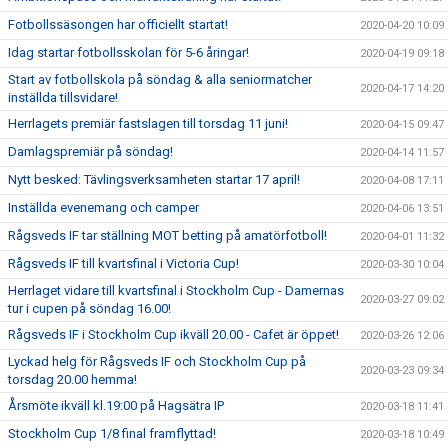
Fotbollssäsongen har officiellt startat!
2020-04-20 10:09
Idag startar fotbollsskolan för 5-6 åringar!
2020-04-19 09:18
Start av fotbollskola på söndag & alla seniormatcher
2020-04-17 14:20
inställda tillsvidare!
Herrlagets premiär fastslagen till torsdag 11 juni!
2020-04-15 09:47
Damlagspremiär på söndag!
2020-04-14 11:57
Nytt besked: Tävlingsverksamheten startar 17 april!
2020-04-08 17:11
Inställda evenemang och camper
2020-04-06 13:51
Rågsveds IF tar ställning MOT betting på amatörfotboll!
2020-04-01 11:32
Rågsveds IF till kvartsfinal i Victoria Cup!
2020-03-30 10:04
Herrlaget vidare till kvartsfinal i Stockholm Cup - Damernas
2020-03-27 09:02
tur i cupen på söndag 16.00!
Rågsveds IF i Stockholm Cup ikväll 20.00 - Cafet är öppet!
2020-03-26 12:06
Lyckad helg för Rågsveds IF och Stockholm Cup på
2020-03-23 09:34
torsdag 20.00 hemma!
Årsmöte ikväll kl.19:00 på Hagsätra IP
2020-03-18 11:41
Stockholm Cup 1/8 final framflyttad!
2020-03-18 10:49