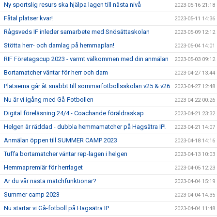
Ny sportslig resurs ska hjälpa lagen till nästa nivå
2023-05-16 21:18
Fåtal platser kvar!
2023-05-11 14:36
Rågsveds IF inleder samarbete med Snösättaskolan
2023-05-09 12:12
Stötta herr- och damlag på hemmaplan!
2023-05-04 14:01
RIF Företagscup 2023 - varmt välkommen med din anmälan
2023-05-03 09:12
Bortamatcher väntar för herr och dam
2023-04-27 13:44
Platserna går åt snabbt till sommarfotbollsskolan v25 & v26
2023-04-27 12:48
Nu är vi igång med Gå-Fotbollen
2023-04-22 00:26
Digital föreläsning 24/4 - Coachande föräldraskap
2023-04-21 23:32
Helgen är räddad - dubbla hemmamatcher på Hagsätra IP!
2023-04-21 14:07
Anmälan öppen till SUMMER CAMP 2023
2023-04-18 14:16
Tuffa bortamatcher väntar rep-lagen i helgen
2023-04-13 10:03
Hemmapremiär för herrlaget
2023-04-05 12:23
Är du vår nästa matchfunktionär?
2023-04-04 15:19
Summer camp 2023
2023-04-04 14:35
Nu startar vi Gå-fotboll på Hagsätra IP
2023-04-04 11:48