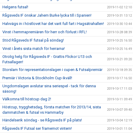
Helgens futsal!
2019-11-02 12:10
Rågsveds IF önskar Jahem Burke lycka till i Spanien!
2019-10-31 13:12
Halvvägs in i höstlovet har det varit full fart i Hagsätrahallen!
2019-10-30 10:44
Vinst i hemmapremiären för herr och förlust i RFL!
2019-10-28 08:39
Stöd Rågsveds IF futsal på söndag!
2019-10-25 16:50
Vinst i årets sista match för herrarna!
2019-10-25 16:49
Otrolig helg för Rågsveds IF - Grattis Flickor U13 och
2019-10-21 09:20
Futsallagen!
Storslam för representationslagen i cupen & Futsalpremiär
2019-10-18 09:35
Premiär i Victoria & Stockholm Cup ikväll!
2019-10-17 16:50
Ungdomslagen avslutar sina seriespel - tack för denna
2019-10-17 11:03
säsong!
Välkomna till höstcup dag 2!
2019-10-11 09:49
Höstcup, trygghetsdag, första matchen för 2013/14, sista
2019-10-07 09:40
dammatchen & futsal vs Hammarby
Händelserik söndag - se Rågsveds IF på plats!
2019-10-04 12:19
Rågsveds IF Futsal ser framemot vintern!
2019-10-01 11:04