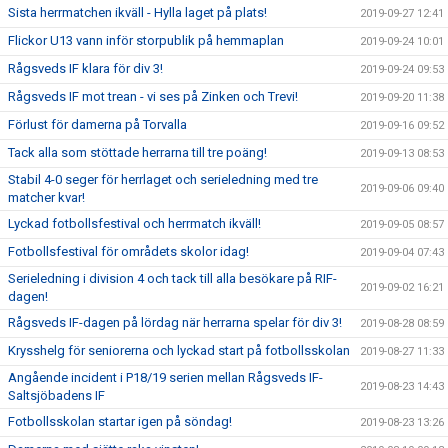
Sista herrmatchen ikväll - Hylla laget på plats!
2019-09-27 12:41
Flickor U13 vann inför storpublik på hemmaplan
2019-09-24 10:01
Rågsveds IF klara för div 3!
2019-09-24 09:53
Rågsveds IF mot trean - vi ses på Zinken och Trevi!
2019-09-20 11:38
Förlust för damerna på Torvalla
2019-09-16 09:52
Tack alla som stöttade herrarna till tre poäng!
2019-09-13 08:53
Stabil 4-0 seger för herrlaget och serieledning med tre
2019-09-06 09:40
matcher kvar!
Lyckad fotbollsfestival och herrmatch ikväll!
2019-09-05 08:57
Fotbollsfestival för områdets skolor idag!
2019-09-04 07:43
Serieledning i division 4 och tack till alla besökare på RIF-
2019-09-02 16:21
dagen!
Rågsveds IF-dagen på lördag när herrarna spelar för div 3!
2019-08-28 08:59
Krysshelg för seniorerna och lyckad start på fotbollsskolan
2019-08-27 11:33
Angående incident i P18/19 serien mellan Rågsveds IF-
2019-08-23 14:43
Saltsjöbadens IF
Fotbollsskolan startar igen på söndag!
2019-08-23 13:26