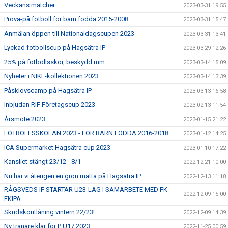
Veckans matcher
2023-03-31 19:55
Prova-på fotboll för barn födda 2015-2008
2023-03-31 15:47
Anmälan öppen till Nationaldagscupen 2023
2023-03-31 13:41
Lyckad fotbollscup på Hagsätra IP
2023-03-29 12:26
25% på fotbollsskor, beskydd mm
2023-03-14 15:09
Nyheter i NIKE-kollektionen 2023
2023-03-14 13:39
Påsklovscamp på Hagsätra IP
2023-03-13 16:58
Inbjudan RIF Företagscup 2023
2023-02-13 11:54
Årsmöte 2023
2023-01-15 21:22
FOTBOLLSSKOLAN 2023 - FÖR BARN FÖDDA 2016-2018
2023-01-12 14:25
ICA Supermarket Hagsätra cup 2023
2023-01-10 17:22
Kansliet stängt 23/12 - 8/1
2022-12-21 10:00
Nu har vi återigen en grön matta på Hagsätra IP
2022-12-13 11:18
RÅGSVEDS IF STARTAR U23-LAG I SAMARBETE MED FK
2022-12-09 15:00
EKIPA
Skridskoutlåning vintern 22/23!
2022-12-09 14:39
Ny tränare klar för P U17 2023
2022-11-25 00:59