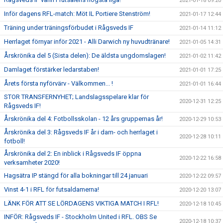
2021-01-18 09:20
Inför dagens RFL-match: Möt IL Portiere Stenström!
2021-01-17 12:44
Träning under träningsförbudet i Rågsveds IF
2021-01-14 11:12
Herrlaget förnyar inför 2021 - Alli Darwich ny huvudtränare!
2021-01-05 14:31
Årskrönika del 5 (Sista delen): De äldsta ungdomslagen!
2021-01-02 11:42
Damlaget förstärker ledarstaben!
2021-01-01 17:25
Årets första nyförvärv - Välkommen... !
2021-01-01 16:44
STOR TRANSFERNYHET; Landslagsspelare klar för
2020-12-31 12:25
Rågsveds IF!
Årskrönika del 4: Fotbollsskolan - 12 års gruppernas år!
2020-12-29 10:53
Årskrönika del 3: Rågsveds IF år i dam- och herrlaget i
2020-12-28 10:11
fotboll!
Årskrönika del 2: En inblick i Rågsveds IF öppna
2020-12-22 16:58
verksamheter 2020!
Hagsätra IP stängd för alla bokningar till 24 januari
2020-12-22 09:57
Vinst 4-1 i RFL för futsaldamerna!
2020-12-20 13:07
LÄNK FÖR ATT SE LÖRDAGENS VIKTIGA MATCH I RFL!
2020-12-18 10:45
INFÖR: Rågsveds IF - Stockholm United i RFL. OBS Se
2020-12-18 10:37