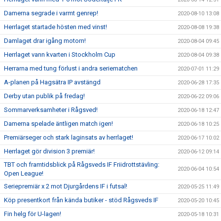
Damerna segrade i varmt genrep!
2020-08-10 13:08
Herrlaget startade hösten med vinst!
2020-08-08 19:38
Damlaget drar igång motorn!
2020-08-04 09:45
Herrlaget vann kvarten i Stockholm Cup
2020-08-04 09:38
Herrarna med tung förlust i andra seriematchen
2020-07-01 11:29
A-planen på Hagsätra IP avstängd
2020-06-28 17:35
Derby utan publik på fredag!
2020-06-22 09:06
Sommarverksamheter i Rågsved!
2020-06-18 12:47
Damerna spelade äntligen match igen!
2020-06-18 10:25
Premiärseger och stark laginsats av herrlaget!
2020-06-17 10:02
Herrlaget gör division 3 premiär!
2020-06-12 09:14
TBT och framtidsblick på Rågsveds IF Friidrottstävling:
2020-06-04 10:54
Open League!
Seriepremiär x 2 mot Djurgårdens IF i futsal!
2020-05-25 11:49
Köp presentkort från kända butiker - stöd Rågsveds IF
2020-05-20 10:45
Fin helg för U-lagen!
2020-05-18 10:31