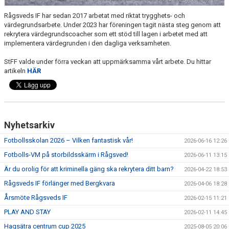
Rågsveds IF har sedan 2017 arbetat med riktat trygghets- och
TRÄNINGSKLÄDER
värdegrundsarbete. Under 2023 har föreningen tagit nästa steg genom att
rekrytera värdegrundscoacher som ett stöd till lagen i arbetet med att
implementera värdegrunden i den dagliga verksamheten.
RÅGSVEDS IF I MEDIA
StFF valde under förra veckan att uppmärksamma vårt arbete. Du hittar
FONDER
artikeln
HÄR
Nyhetsarkiv
Fotbollsskolan 2026 – Vilken fantastisk vår!
2026-06-16 12:26
Fotbolls-VM på storbildsskärm i Rågsved!
2026-06-11 13:15
Är du orolig för att kriminella gäng ska rekrytera ditt barn?
2026-04-22 18:53
Rågsveds IF förlänger med Bergkvara
2026-04-06 18:28
Årsmöte Rågsveds IF
2026-02-15 11:21
PLAY AND STAY
2026-02-11 14:45
Hagsätra centrum cup 2025
2025-08-05 20:06