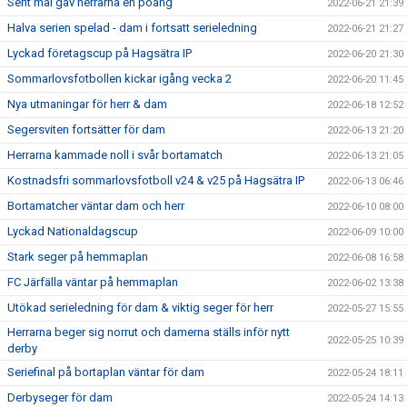
Sent mål gav herrarna en poäng
2022-06-21 21:39
Halva serien spelad - dam i fortsatt serieledning
2022-06-21 21:27
Lyckad företagscup på Hagsätra IP
2022-06-20 21:30
Sommarlovsfotbollen kickar igång vecka 2
2022-06-20 11:45
Nya utmaningar för herr & dam
2022-06-18 12:52
Segersviten fortsätter för dam
2022-06-13 21:20
Herrarna kammade noll i svår bortamatch
2022-06-13 21:05
Kostnadsfri sommarlovsfotboll v24 & v25 på Hagsätra IP
2022-06-13 06:46
Bortamatcher väntar dam och herr
2022-06-10 08:00
Lyckad Nationaldagscup
2022-06-09 10:00
Stark seger på hemmaplan
2022-06-08 16:58
FC Järfälla väntar på hemmaplan
2022-06-02 13:38
Utökad serieledning för dam & viktig seger för herr
2022-05-27 15:55
Herrarna beger sig norrut och damerna ställs inför nytt
2022-05-25 10:39
derby
Seriefinal på bortaplan väntar för dam
2022-05-24 18:11
Derbyseger för dam
2022-05-24 14:13