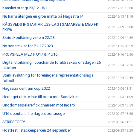
Kansliet stängt 23/12 - 8/1
2022-12-21 10:00
Nu har vi återigen en grön matta på Hagsätra IP
2022-12-13 11:18
RÅGSVEDS IF STARTAR U23-LAG I SAMARBETE MED FK
2022-12-09 15:00
EKIPA
Skridskoutlåning vintern 22/23!
2022-12-09 14:39
Ny tränare klar för P U17 2023
2022-11-25 00:59
PROVSPELA MED P U17 & P U16
2022-11-16 12:56
Digital utbildning i coachande föräldraskap onsdagen 26
2022-10-24 17:15
oktober
Stark avslutning för föreningens representationslag i
2022-10-24 12:49
fotboll
Hagsätra centrum cup 2022
2022-10-04 11:31
Herrlaget räckte inte till borta mot Sandviken
2022-10-03 11:09
Ungdomsspelare fick chansen mot Ingarö
2022-10-03 10:53
U16 debutant i herrlagets bortaseger
2022-09-27 18:58
SERIESEGER!
2022-09-26 11:51
Höstfest i stackenparken 24 september
2022-09-23 18:29