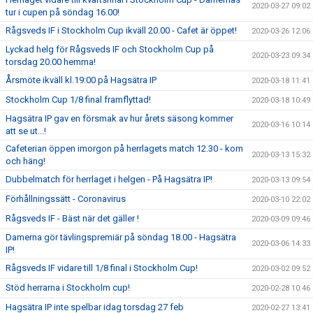
2020-03-27 09:02
tur i cupen på söndag 16.00!
Rågsveds IF i Stockholm Cup ikväll 20.00 - Cafet är öppet!
2020-03-26 12:06
Lyckad helg för Rågsveds IF och Stockholm Cup på
2020-03-23 09:34
torsdag 20.00 hemma!
Årsmöte ikväll kl.19:00 på Hagsätra IP
2020-03-18 11:41
Stockholm Cup 1/8 final framflyttad!
2020-03-18 10:49
Hagsätra IP gav en försmak av hur årets säsong kommer
2020-03-16 10:14
att se ut...!
Cafeterian öppen imorgon på herrlagets match 12.30 - kom
2020-03-13 15:32
och häng!
Dubbelmatch för herrlaget i helgen - På Hagsätra IP!
2020-03-13 09:54
Förhållningssätt - Coronavirus
2020-03-10 22:02
Rågsveds IF - Bäst när det gäller !
2020-03-09 09:46
Damerna gör tävlingspremiär på söndag 18.00 - Hagsätra
2020-03-06 14:33
IP!
Rågsveds IF vidare till 1/8 final i Stockholm Cup!
2020-03-02 09:52
Stöd herrarna i Stockholm cup!
2020-02-28 10:46
Hagsätra IP inte spelbar idag torsdag 27 feb
2020-02-27 13:41