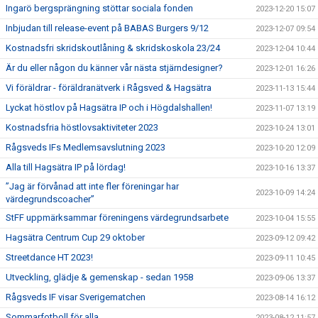
Ingarö bergsprängning stöttar sociala fonden
2023-12-20 15:07
Inbjudan till release-event på BABAS Burgers 9/12
2023-12-07 09:54
Kostnadsfri skridskoutlåning & skridskoskola 23/24
2023-12-04 10:44
Är du eller någon du känner vår nästa stjärndesigner?
2023-12-01 16:26
Vi föräldrar - föräldranätverk i Rågsved & Hagsätra
2023-11-13 15:44
Lyckat höstlov på Hagsätra IP och i Högdalshallen!
2023-11-07 13:19
Kostnadsfria höstlovsaktiviteter 2023
2023-10-24 13:01
Rågsveds IFs Medlemsavslutning 2023
2023-10-20 12:09
Alla till Hagsätra IP på lördag!
2023-10-16 13:37
”Jag är förvånad att inte fler föreningar har
2023-10-09 14:24
värdegrundscoacher”
StFF uppmärksammar föreningens värdegrundsarbete
2023-10-04 15:55
Hagsätra Centrum Cup 29 oktober
2023-09-12 09:42
Streetdance HT 2023!
2023-09-11 10:45
Utveckling, glädje & gemenskap - sedan 1958
2023-09-06 13:37
Rågsveds IF visar Sverigematchen
2023-08-14 16:12
Sommarfotboll för alla
2023-08-12 11:57