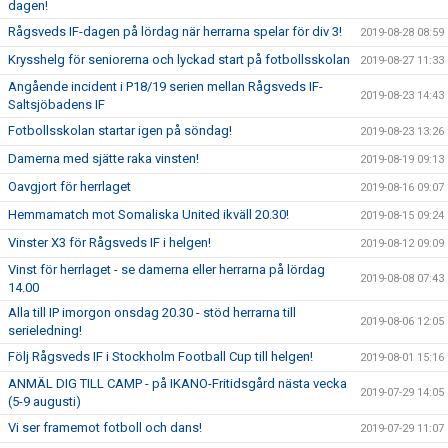
dagen!
Rågsveds IF-dagen på lördag när herrarna spelar för div 3!
2019-08-28 08:59
Krysshelg för seniorerna och lyckad start på fotbollsskolan
2019-08-27 11:33
Angående incident i P18/19 serien mellan Rågsveds IF-
2019-08-23 14:43
Saltsjöbadens IF
Fotbollsskolan startar igen på söndag!
2019-08-23 13:26
Damerna med sjätte raka vinsten!
2019-08-19 09:13
Oavgjort för herrlaget
2019-08-16 09:07
Hemmamatch mot Somaliska United ikväll 20.30!
2019-08-15 09:24
Vinster X3 för Rågsveds IF i helgen!
2019-08-12 09:09
Vinst för herrlaget - se damerna eller herrarna på lördag
2019-08-08 07:43
14.00
Alla till IP imorgon onsdag 20.30 - stöd herrarna till
2019-08-06 12:05
serieledning!
Följ Rågsveds IF i Stockholm Football Cup till helgen!
2019-08-01 15:16
ANMÄL DIG TILL CAMP - på IKANO-Fritidsgård nästa vecka
2019-07-29 14:05
(5-9 augusti)
Vi ser framemot fotboll och dans!
2019-07-29 11:07