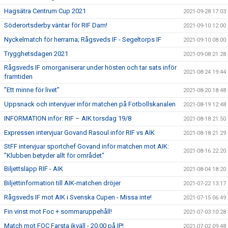
Hagsätra Centrum Cup 2021
2021-09-28 17:03
Söderortsderby väntar för RIF Dam!
2021-09-10 12:00
Nyckelmatch för herrarna; Rågsveds IF - Segeltorps IF
2021-09-10 08:00
Trygghetsdagen 2021
2021-09-08 21:28
Rågsveds IF omorganiserar under hösten och tar sats inför
2021-08-24 19:44
framtiden
”Ett minne för livet”
2021-08-20 18:48
Uppsnack och intervjuer inför matchen på Fotbollskanalen
2021-08-19 12:48
INFORMATION inför: RIF – AIK torsdag 19/8
2021-08-18 21:50
Expressen intervjuar Govand Rasoul inför RIF vs AIK
2021-08-18 21:29
StFF intervjuar sportchef Govand inför matchen mot AIK:
2021-08-16 22:20
"Klubben betyder allt för området"
Biljettsläpp RIF - AIK
2021-08-04 18:20
Biljettinformation till AIK-matchen dröjer
2021-07-22 13:17
Rågsveds IF mot AIK i Svenska Cupen - Missa inte!
2021-07-15 06:49
Fin vinst mot Foc + sommaruppehåll!
2021-07-03 10:28
Match mot FOC Farsta ikväll - 20.00 på IP!
2021-07-02 09:48