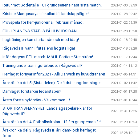
Retur mot Södertälje FC i grundseriens näst sista match!
2021-01-30 09:39
Kristine Mangasaryan inkallad till landslagsläger!
2021-01-28 09:42
Provspela för herr-juniorerna i februari månad!
2021-01-22 09:39
FÖLJ PLANENS STATUS PÅ HUVUDSIDAN!
2021-01-20 15:50
Lagträningen kan starta från och med idag!
2021-01-18 09:48
Rågsveds IF vann i futsalens högsta liga!
2021-01-18 09:20
Inför dagens RFL-match: Möt IL Portiere Stenström!
2021-01-17 12:44
Träning under träningsförbudet i Rågsveds IF
2021-01-14 11:12
Herrlaget förnyar inför 2021 - Alli Darwich ny huvudtränare!
2021-01-05 14:31
Årskrönika del 5 (Sista delen): De äldsta ungdomslagen!
2021-01-02 11:42
Damlaget förstärker ledarstaben!
2021-01-01 17:25
Årets första nyförvärv - Välkommen... !
2021-01-01 16:44
STOR TRANSFERNYHET; Landslagsspelare klar för
2020-12-31 12:25
Rågsveds IF!
Årskrönika del 4: Fotbollsskolan - 12 års gruppernas år!
2020-12-29 10:53
Årskrönika del 3: Rågsveds IF år i dam- och herrlaget i
2020-12-28 10:11
fotboll!