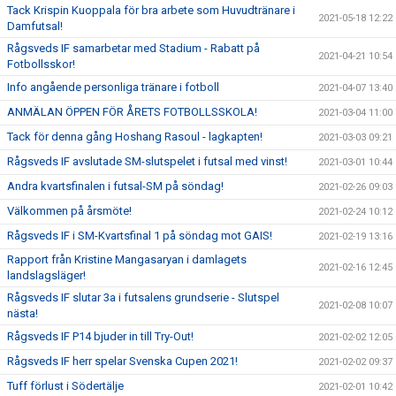
Tack Krispin Kuoppala för bra arbete som Huvudtränare i
2021-05-18 12:22
Damfutsal!
Rågsveds IF samarbetar med Stadium - Rabatt på
2021-04-21 10:54
Fotbollsskor!
Info angående personliga tränare i fotboll
2021-04-07 13:40
ANMÄLAN ÖPPEN FÖR ÅRETS FOTBOLLSSKOLA!
2021-03-04 11:00
Tack för denna gång Hoshang Rasoul - lagkapten!
2021-03-03 09:21
Rågsveds IF avslutade SM-slutspelet i futsal med vinst!
2021-03-01 10:44
Andra kvartsfinalen i futsal-SM på söndag!
2021-02-26 09:03
Välkommen på årsmöte!
2021-02-24 10:12
Rågsveds IF i SM-Kvartsfinal 1 på söndag mot GAIS!
2021-02-19 13:16
Rapport från Kristine Mangasaryan i damlagets
2021-02-16 12:45
landslagsläger!
Rågsveds IF slutar 3a i futsalens grundserie - Slutspel
2021-02-08 10:07
nästa!
Rågsveds IF P14 bjuder in till Try-Out!
2021-02-02 12:05
Rågsveds IF herr spelar Svenska Cupen 2021!
2021-02-02 09:37
Tuff förlust i Södertälje
2021-02-01 10:42