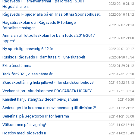
Rågsveds IF i sm-kvartsfinal 1 på lördag 16.30 i
2022-02-10 21:13
Högdalshallen!
Rågsveds IF bjuder alla på en Trisslott via Sponsorhuset!
2022-02-10 11:12
Hagsätraskolan och Rågsveds IF förlänger
2022-02-07 21:13
fotbollssatsningen
Anmälan till fotbollsskolan för barn födda 2016-2017
2022-02-02 21:00
öppen!
Ny sportsligt ansvarig 6-12 år
2022-02-01 00:17
Ruskiga Rågsveds IF damfutsal till SM-slutspel!
2022-01-30 18:34
Extra årsstämma
2022-01-29 21:12
Tack för 2021, vi ses nästa år!
2021-12-31 20:10
Skridskoutlåning hela jullovet - fler skridskor behövs!
2021-12-22 15:13
Veckans tips - skridskor med FOC FARSTA HOCKEY
2021-12-21 09:54
Kansliet har julstängt 23 december-2 januari
2021-12-20
Serieseger för herrarna och avancemang till division 2!
2021-11-22 21:22
Seriefinal på Segeltorps IP för herrarna
2021-11-21 08:08
Välkommen på invigning!
2021-11-02 13:44
Höstlov med Rågsveds IF
2021-11-02 13:43