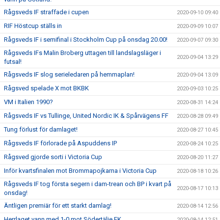
Rågsveds IF straffade i cupen
2020-09-10 09:40
RIF Höstcup ställs in
2020-09-09 10:07
Rågsveds IF i semifinal i Stockholm Cup på onsdag 20.00!
2020-09-07 09:30
Rågsveds IFs Malin Broberg uttagen till landslagsläger i
2020-09-04 13:29
futsal!
Rågsveds IF slog serieledaren på hemmaplan!
2020-09-04 13:09
Rågsved spelade X mot BKBK
2020-09-03 10:25
VM i Italien 1990?
2020-08-31 14:24
Rågsveds IF vs Tullinge, United Nordic IK & Spårvägens FF
2020-08-28 09:49
Tung förlust för damlaget!
2020-08-27 10:45
Rågsveds IF förlorade på Aspuddens IP
2020-08-24 10:25
Rågsved gjorde sorti i Victoria Cup
2020-08-20 11:27
Inför kvartsfinalen mot Brommapojkarna i Victoria Cup
2020-08-18 10:26
Rågsveds IF tog första segern i dam-trean och BP i kvart på
2020-08-17 10:13
onsdag!
Äntligen premiär för ett starkt damlag!
2020-08-14 12:56
Herrlaget vann med 1-0 mot Södertälje FK
2020-08-14 12:51