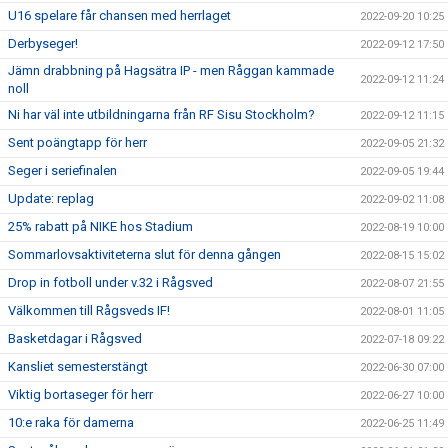
U16 spelare får chansen med herrlaget
2022-09-20 10:25
Derbyseger!
2022-09-12 17:50
Jämn drabbning på Hagsätra IP - men Råggan kammade
2022-09-12 11:24
noll
Ni har väl inte utbildningarna från RF Sisu Stockholm?
2022-09-12 11:15
Sent poängtapp för herr
2022-09-05 21:32
Seger i seriefinalen
2022-09-05 19:44
Update: replag
2022-09-02 11:08
25% rabatt på NIKE hos Stadium
2022-08-19 10:00
Sommarlovsaktiviteterna slut för denna gången
2022-08-15 15:02
Drop in fotboll under v.32 i Rågsved
2022-08-07 21:55
Välkommen till Rågsveds IF!
2022-08-01 11:05
Basketdagar i Rågsved
2022-07-18 09:22
Kansliet semesterstängt
2022-06-30 07:00
Viktig bortaseger för herr
2022-06-27 10:00
10:e raka för damerna
2022-06-25 11:49