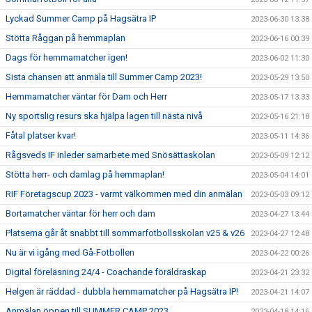
Lyckad Summer Camp på Hagsätra IP
2023-06-30 13:38
Stötta Råggan på hemmaplan
2023-06-16 00:39
Dags för hemmamatcher igen!
2023-06-02 11:30
Sista chansen att anmäla till Summer Camp 2023!
2023-05-29 13:50
Hemmamatcher väntar för Dam och Herr
2023-05-17 13:33
Ny sportslig resurs ska hjälpa lagen till nästa nivå
2023-05-16 21:18
Fåtal platser kvar!
2023-05-11 14:36
Rågsveds IF inleder samarbete med Snösättaskolan
2023-05-09 12:12
Stötta herr- och damlag på hemmaplan!
2023-05-04 14:01
RIF Företagscup 2023 - varmt välkommen med din anmälan
2023-05-03 09:12
Bortamatcher väntar för herr och dam
2023-04-27 13:44
Platserna går åt snabbt till sommarfotbollsskolan v25 & v26
2023-04-27 12:48
Nu är vi igång med Gå-Fotbollen
2023-04-22 00:26
Digital föreläsning 24/4 - Coachande föräldraskap
2023-04-21 23:32
Helgen är räddad - dubbla hemmamatcher på Hagsätra IP!
2023-04-21 14:07
Anmälan öppen till SUMMER CAMP 2023
2023-04-18 14:16