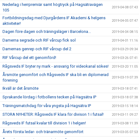
Nederlag i herrpremiär samt högtryck på Hagsätravägen
2019-04-08 07:43
105
Fortbildningsdag med Djurgårdens IF Akademi & helgens
2019-04-05 07:47
aktiviteter!
Dagen före dagen och träningsläger i Barcelona...
2019-04-04 08:15
Damerna segrade och RIF vårcup fick sol
2019-04-01 11:16
Damernas genrep och RIF vårcup del 2
2019-03-29 09:34
RIF Vårcup del ett genomförd!
2019-03-26 07:41
Rågsveds IF bryter ny mark - ansvarig för videokanal sökes!
2019-03-20 11:05
Årsmöte genomfört och Rågsveds IF ska bli en diplomerad
2019-03-19 07:39
förening
Ikväll är det årsmöte
2019-03-18 07:41
Sprakande lördag i fotbollens tecken på Hagsätra IP
2019-03-18 07:38
Träningsmatchdag för våra yngsta på Hagsätra IP
2019-03-15 18:14
STORA NYHETER: Rågsveds IF klara för divison 1 i futsal!
2019-03-11 09:27
Rågsveds IF futsal kvalar till division 1 i helgen!
2019-03-08 11:39
Årets första ledar- och tränarmöte genomfört
2019-03-05 07:53