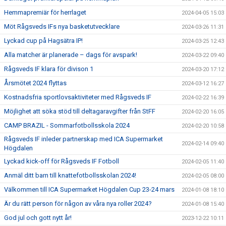
Hemmapremiär för herrlaget
2024-04-05 15:03
Möt Rågsveds IFs nya basketutvecklare
2024-03-26 11:31
Lyckad cup på Hagsätra IP!
2024-03-25 12:43
Alla matcher är planerade – dags för avspark!
2024-03-22 09:40
Rågsveds IF klara för divison 1
2024-03-20 17:12
Årsmötet 2024 flyttas
2024-03-12 16:27
Kostnadsfria sportlovsaktiviteter med Rågsveds IF
2024-02-22 16:39
Möjlighet att söka stöd till deltagaravgifter från StFF
2024-02-20 16:05
CAMP BRAZIL - Sommarfotbollsskola 2024
2024-02-20 10:58
Rågsveds IF inleder partnerskap med ICA Supermarket
2024-02-14 09:40
Högdalen
Lyckad kick-off för Rågsveds IF Fotboll
2024-02-05 11:40
Anmäl ditt barn till knattefotbollsskolan 2024!
2024-02-05 08:00
Välkommen till ICA Supermarket Högdalen Cup 23-24 mars
2024-01-08 18:10
Är du rätt person för någon av våra nya roller 2024?
2024-01-08 15:40
God jul och gott nytt år!
2023-12-22 10:11