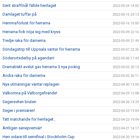
Sent straffmål fällde herrlaget
2022-05-24 14:02
Damlaget tuffar på
2022-05-16 23:13
Hemmaförlust för herrarna
2022-05-16 10:00
Herrarna fick nöja sig med kryss
2022-05-09 22:16
Tredje raka för damerna
2022-05-09 21:49
Söndagstrip till Uppsala väntar för herrarna
2022-05-07 22:26
Söderortsderby på agendan!
2022-05-06 17:43
Dramatiskt avslut gav herrarna 3 nya poäng
2022-05-02 20:13
Andra raka för damerna
2022-05-02 20:11
Nya utmaningar väntar replagen
2022-04-30 13:00
Välkomna på Valborgsfirande!
2022-04-29 12:08
Segersviten bruten
2022-04-26 13:29
Seger i premiären!
2022-04-23 19:09
Tätt matchande för herrlaget…
2022-04-23 19:04
Äntligen seriepremiär!
2022-04-21 14:17
Herr vidare till semifinal i Stockholm Cup
2022-04-20 19:14