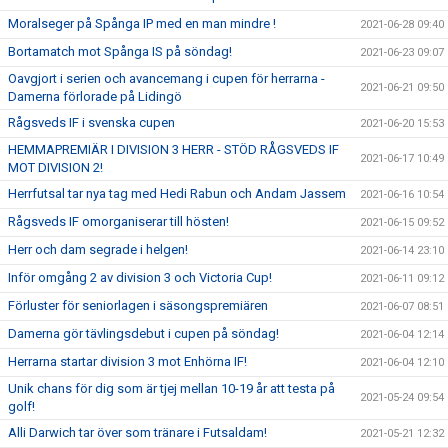
Moralseger på Spånga IP med en man mindre !
2021-06-28 09:40
Bortamatch mot Spånga IS på söndag!
2021-06-23 09:07
Oavgjort i serien och avancemang i cupen för herrarna -
2021-06-21 09:50
Damerna förlorade på Lidingö
Rågsveds IF i svenska cupen
2021-06-20 15:53
HEMMAPREMIÄR I DIVISION 3 HERR - STÖD RÅGSVEDS IF
2021-06-17 10:49
MOT DIVISION 2!
Herrfutsal tar nya tag med Hedi Rabun och Andam Jassem
2021-06-16 10:54
Rågsveds IF omorganiserar till hösten!
2021-06-15 09:52
Herr och dam segrade i helgen!
2021-06-14 23:10
Inför omgång 2 av division 3 och Victoria Cup!
2021-06-11 09:12
Förluster för seniorlagen i säsongspremiären
2021-06-07 08:51
Damerna gör tävlingsdebut i cupen på söndag!
2021-06-04 12:14
Herrarna startar division 3 mot Enhörna IF!
2021-06-04 12:10
Unik chans för dig som är tjej mellan 10-19 år att testa på
2021-05-24 09:54
golf!
Alli Darwich tar över som tränare i Futsaldam!
2021-05-21 12:32