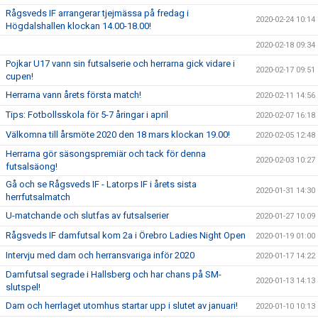
Rågsveds IF arrangerar tjejmässa på fredag i
2020-02-24 10:14
Högdalshallen klockan 14.00-18.00!
2020-02-18 09:34
Pojkar U17 vann sin futsalserie och herrarna gick vidare i
2020-02-17 09:51
cupen!
Herrarna vann årets första match!
2020-02-11 14:56
Tips: Fotbollsskola för 5-7 åringar i april
2020-02-07 16:18
Välkomna till årsmöte 2020 den 18 mars klockan 19.00!
2020-02-05 12:48
Herrarna gör säsongspremiär och tack för denna
2020-02-03 10:27
futsalsäong!
Gå och se Rågsveds IF - Latorps IF i årets sista
2020-01-31 14:30
herrfutsalmatch
U-matchande och slutfas av futsalserier
2020-01-27 10:09
Rågsveds IF damfutsal kom 2a i Örebro Ladies Night Open
2020-01-19 01:00
Intervju med dam och herransvariga inför 2020
2020-01-17 14:22
Damfutsal segrade i Hallsberg och har chans på SM-
2020-01-13 14:13
slutspel!
Dam och herrlaget utomhus startar upp i slutet av januari!
2020-01-10 10:13