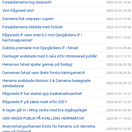
Futsaldamerna tog revansch!
2020-10-25 19:26
Vinn Rågsved vinn!
2020-10-23 14:28
Damerna fick respass i cupen!
2020-10-19 10:05
Futsaldamerna inledde med förlust!
2020-10-19 09:58
Rågsveds IF vann med 6-2 mot Djurgårdens IF i
2020-10-17 10:07
herrfutsalpremiär!
Dubbla premiärer mot Djurgårdens IF i futsal!
2020-10-16 09:46
Damlaget avslutade med 3 raka inför intresserad publik!
2020-10-13 15:15
Herrarnas futsal spelar genrep på fredag!
2020-10-06 09:28
Damernas futsal vann årets första träningsmatch
2020-10-06 09:26
Herrarna avslutade division 3 & Damerna besegrade
2020-10-06 09:13
serieledarna!
Rågsveds IF har startat upp basketverksamhet!
2020-10-01 10:27
Rågsveds IF på säker mark inför 2021!
2020-09-27 10:23
A-lagen går in i viktig vecka med bra utgångsläge!
2020-09-21 09:48
OBS! INGEN PUBLIK PÅ KVÄLLENS HERRMATCH!
2020-09-17 15:02
Avancemangschansen borta för herrarna och damerna
2020-09-14 10:30
vann på Gotland!