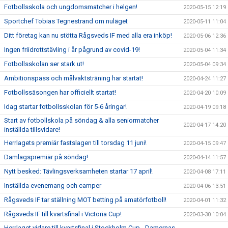
Fotbollsskola och ungdomsmatcher i helgen!
2020-05-15 12:19
Sportchef Tobias Tegnestrand om nuläget
2020-05-11 11:04
Ditt företag kan nu stötta Rågsveds IF med alla era inköp!
2020-05-06 12:36
Ingen friidrottstävling i år pågrund av covid-19!
2020-05-04 11:34
Fotbollsskolan ser stark ut!
2020-05-04 09:34
Ambitionspass och målvaktsträning har startat!
2020-04-24 11:27
Fotbollssäsongen har officiellt startat!
2020-04-20 10:09
Idag startar fotbollsskolan för 5-6 åringar!
2020-04-19 09:18
Start av fotbollskola på söndag & alla seniormatcher
2020-04-17 14:20
inställda tillsvidare!
Herrlagets premiär fastslagen till torsdag 11 juni!
2020-04-15 09:47
Damlagspremiär på söndag!
2020-04-14 11:57
Nytt besked: Tävlingsverksamheten startar 17 april!
2020-04-08 17:11
Inställda evenemang och camper
2020-04-06 13:51
Rågsveds IF tar ställning MOT betting på amatörfotboll!
2020-04-01 11:32
Rågsveds IF till kvartsfinal i Victoria Cup!
2020-03-30 10:04
Herrlaget vidare till kvartsfinal i Stockholm Cup - Damernas