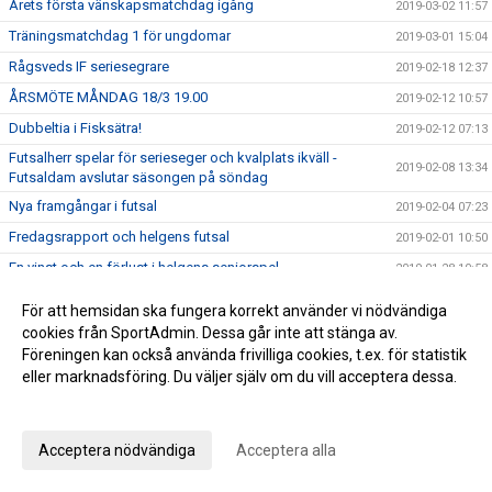
Årets första vänskapsmatchdag igång
2019-03-02 11:57
Träningsmatchdag 1 för ungdomar
2019-03-01 15:04
Rågsveds IF seriesegrare
2019-02-18 12:37
ÅRSMÖTE MÅNDAG 18/3 19.00
2019-02-12 10:57
Dubbeltia i Fisksätra!
2019-02-12 07:13
Futsalherr spelar för serieseger och kvalplats ikväll -
2019-02-08 13:34
Futsaldam avslutar säsongen på söndag
Nya framgångar i futsal
2019-02-04 07:23
Fredagsrapport och helgens futsal
2019-02-01 10:50
En vinst och en förlust i helgens seniorspel
2019-01-28 10:58
Helgens matcher
2019-01-25 10:45
För att hemsidan ska fungera korrekt använder vi nödvändiga
Rågsveds IF VÅRCUP 2019
2019-01-22 09:23
cookies från SportAdmin. Dessa går inte att stänga av.
Föreningen kan också använda frivilliga cookies, t.ex. för statistik
Helgens dubbel i futsal!
2019-01-20 20:47
eller marknadsföring. Du väljer själv om du vill acceptera dessa.
Helgens matcher
2019-01-18 20:19
Anpassa dina val
Läsning om vår rörelseprofil samt info om helgen
2019-01-11 12:21
Acceptera nödvändiga
Acceptera alla
Vinst i seriefinal för herrfutsal och rapport från jullovet
2019-01-07 08:54
2019 smyger igång
2019-01-06 10:09