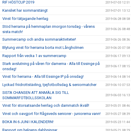
RIF HÖSTCUP 2019
2019-07-03 12:51
Kansliet har sommarstängt
2019-07-01 13:12
Vinst för tätjagande herrlag
2019-06-28 08:58
Stöd herrarna på hemmaplan imorgon torsdag - vårens
2019-06-26 08:48
sista match!
Summercamp och andra sommaraktiviteter!
2019-06-26 08:36
Blytung vinst för herrarna borta mot Långholmen
2019-06-20 07:58
Rapport från vecka 1 av summercamp
2019-06-17 09:13
Stark avslutning på våren för damerna - Alla till Essinge på
2019-06-17 08:15
onsdag!
Vinst för herrarna - Alla till Essinge IP på onsdag!
2019-06-14 08:14
Lyckad friidrottstävling, tjejfotbollsdag & seniormatcher
2019-06-10 07:53
SISTA CHANSEN ATT ANMÄLA SIG TILL
2019-06-03 16:13
SOMMARFOTBOLLSSKOLAN
Vinst för storsatsande herrlag och dammatch ikväll!
2019-05-31 08:46
Vinst och oavgjort för Rågsveds seniorer - juniorerna vann!
2019-05-27 08:39
BOKA IN 6 JUNI I KALENDERN!
2019-05-23 11:44
Rapport om helgens dabbningar
2019-05-21 08:29