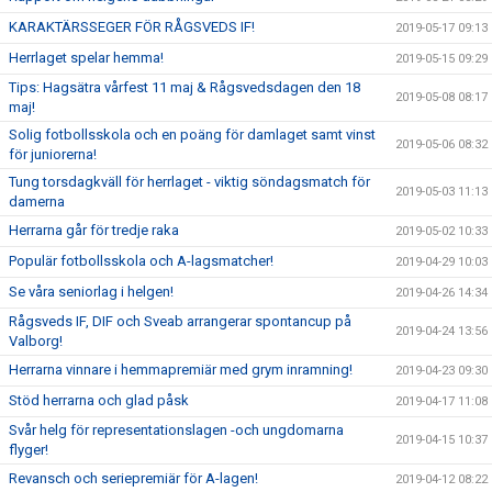
KARAKTÄRSSEGER FÖR RÅGSVEDS IF!
2019-05-17 09:13
Herrlaget spelar hemma!
2019-05-15 09:29
Tips: Hagsätra vårfest 11 maj & Rågsvedsdagen den 18
2019-05-08 08:17
maj!
Solig fotbollsskola och en poäng för damlaget samt vinst
2019-05-06 08:32
för juniorerna!
Tung torsdagkväll för herrlaget - viktig söndagsmatch för
2019-05-03 11:13
damerna
Herrarna går för tredje raka
2019-05-02 10:33
Populär fotbollsskola och A-lagsmatcher!
2019-04-29 10:03
Se våra seniorlag i helgen!
2019-04-26 14:34
Rågsveds IF, DIF och Sveab arrangerar spontancup på
2019-04-24 13:56
Valborg!
Herrarna vinnare i hemmapremiär med grym inramning!
2019-04-23 09:30
Stöd herrarna och glad påsk
2019-04-17 11:08
Svår helg för representationslagen -och ungdomarna
2019-04-15 10:37
flyger!
Revansch och seriepremiär för A-lagen!
2019-04-12 08:22