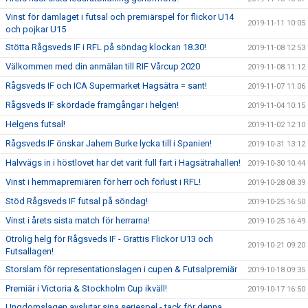
Vinst för damlaget i futsal och premiärspel för flickor U14
2019-11-11 10:05
och pojkar U15
Stötta Rågsveds IF i RFL på söndag klockan 18.30!
2019-11-08 12:53
Välkommen med din anmälan till RIF Vårcup 2020
2019-11-08 11:12
Rågsveds IF och ICA Supermarket Hagsätra = sant!
2019-11-07 11:06
Rågsveds IF skördade framgångar i helgen!
2019-11-04 10:15
Helgens futsal!
2019-11-02 12:10
Rågsveds IF önskar Jahem Burke lycka till i Spanien!
2019-10-31 13:12
Halvvägs in i höstlovet har det varit full fart i Hagsätrahallen!
2019-10-30 10:44
Vinst i hemmapremiären för herr och förlust i RFL!
2019-10-28 08:39
Stöd Rågsveds IF futsal på söndag!
2019-10-25 16:50
Vinst i årets sista match för herrarna!
2019-10-25 16:49
Otrolig helg för Rågsveds IF - Grattis Flickor U13 och
2019-10-21 09:20
Futsallagen!
Storslam för representationslagen i cupen & Futsalpremiär
2019-10-18 09:35
Premiär i Victoria & Stockholm Cup ikväll!
2019-10-17 16:50
Ungdomslagen avslutar sina seriespel - tack för denna