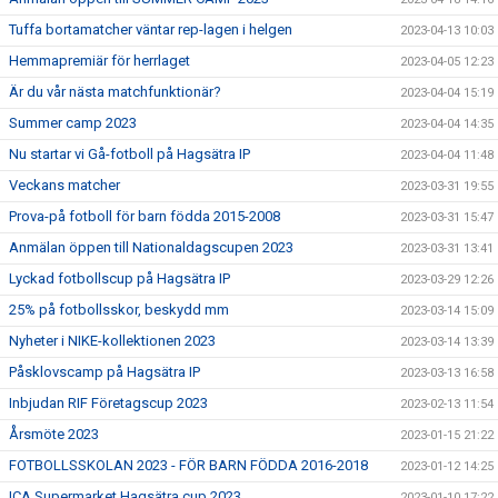
Tuffa bortamatcher väntar rep-lagen i helgen
2023-04-13 10:03
Hemmapremiär för herrlaget
2023-04-05 12:23
Är du vår nästa matchfunktionär?
2023-04-04 15:19
Summer camp 2023
2023-04-04 14:35
Nu startar vi Gå-fotboll på Hagsätra IP
2023-04-04 11:48
Veckans matcher
2023-03-31 19:55
Prova-på fotboll för barn födda 2015-2008
2023-03-31 15:47
Anmälan öppen till Nationaldagscupen 2023
2023-03-31 13:41
Lyckad fotbollscup på Hagsätra IP
2023-03-29 12:26
25% på fotbollsskor, beskydd mm
2023-03-14 15:09
Nyheter i NIKE-kollektionen 2023
2023-03-14 13:39
Påsklovscamp på Hagsätra IP
2023-03-13 16:58
Inbjudan RIF Företagscup 2023
2023-02-13 11:54
Årsmöte 2023
2023-01-15 21:22
FOTBOLLSSKOLAN 2023 - FÖR BARN FÖDDA 2016-2018
2023-01-12 14:25
ICA Supermarket Hagsätra cup 2023
2023-01-10 17:22