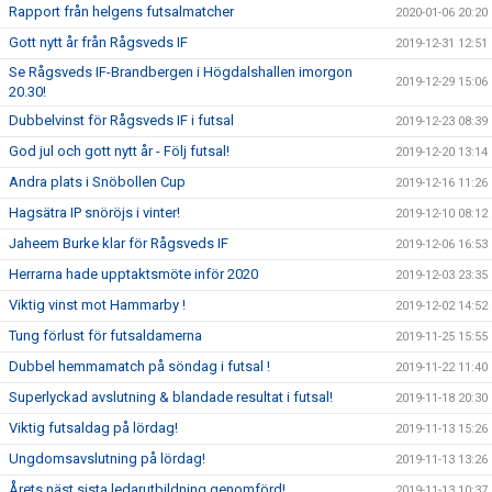
Rapport från helgens futsalmatcher
2020-01-06 20:20
Gott nytt år från Rågsveds IF
2019-12-31 12:51
Se Rågsveds IF-Brandbergen i Högdalshallen imorgon
2019-12-29 15:06
20.30!
Dubbelvinst för Rågsveds IF i futsal
2019-12-23 08:39
God jul och gott nytt år - Följ futsal!
2019-12-20 13:14
Andra plats i Snöbollen Cup
2019-12-16 11:26
Hagsätra IP snöröjs i vinter!
2019-12-10 08:12
Jaheem Burke klar för Rågsveds IF
2019-12-06 16:53
Herrarna hade upptaktsmöte inför 2020
2019-12-03 23:35
Viktig vinst mot Hammarby !
2019-12-02 14:52
Tung förlust för futsaldamerna
2019-11-25 15:55
Dubbel hemmamatch på söndag i futsal !
2019-11-22 11:40
Superlyckad avslutning & blandade resultat i futsal!
2019-11-18 20:30
Viktig futsaldag på lördag!
2019-11-13 15:26
Ungdomsavslutning på lördag!
2019-11-13 13:26
Årets näst sista ledarutbildning genomförd!
2019-11-13 10:37