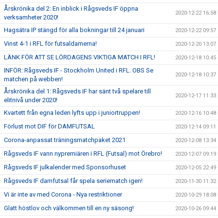
Årskrönika del 2: En inblick i Rågsveds IF öppna
2020-12-22 16:58
verksamheter 2020!
Hagsätra IP stängd för alla bokningar till 24 januari
2020-12-22 09:57
Vinst 4-1 i RFL för futsaldamerna!
2020-12-20 13:07
LÄNK FÖR ATT SE LÖRDAGENS VIKTIGA MATCH I RFL!
2020-12-18 10:45
INFÖR: Rågsveds IF - Stockholm United i RFL. OBS Se
2020-12-18 10:37
matchen på webben!
Årskrönika del 1: Rågsveds IF har sänt två spelare till
2020-12-17 11:33
elitnivå under 2020!
Kvartett från egna leden lyfts upp i juniortruppen!
2020-12-16 10:48
Förlust mot DIF för DAMFUTSAL
2020-12-14 09:11
Corona-anpassat träningsmatchpaket 2021
2020-12-08 13:34
Rågsveds IF vann nypremiären i RFL (Futsal) mot Örebro!
2020-12-07 09:19
Rågsveds IF julkalender med Sponsorhuset
2020-12-05 22:49
Rågsveds IF damfutsal får spela seriematch igen!
2020-11-30 11:32
Vi är inte av med Corona - Nya restriktioner
2020-10-29 18:08
Glatt höstlov och välkommen till en ny säsong!
2020-10-26 09:44