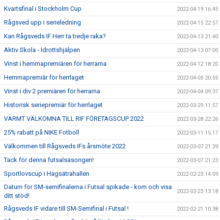
Kvartsfinal i Stockholm Cup
2022-04-19 16:45
Rågsved upp i serieledning
2022-04-15 22:57
Kan Rågsveds IF Herr ta tredje raka?
2022-04-13 21:40
Aktiv Skola - Idrottshjälpen
2022-04-13 07:00
Vinst i hemmapremiären för herrarna
2022-04-12 18:20
Hemmapremiär för herrlaget
2022-04-05 20:55
Vinst i div 2 premiären för herrarna
2022-04-04 09:37
Historisk seriepremiär för herrlaget
2022-03-29 11:57
VARMT VÄLKOMNA TILL RIF FÖRETAGSCUP 2022
2022-03-28 22:26
25% rabatt på NIKE Fotboll
2022-03-11 15:17
Välkommen till Rågsveds IFs årsmöte 2022
2022-03-07 21:39
Tack för denna futsalsäsongen!
2022-03-07 21:23
Sportlovscup i Hagsätrahallen
2022-02-23 14:09
Datum för SM-semifinalerna i Futsal spikade - kom och visa
2022-02-23 13:18
ditt stöd!
Rågsveds IF vidare till SM-Semifinal i Futsal !
2022-02-21 10:38