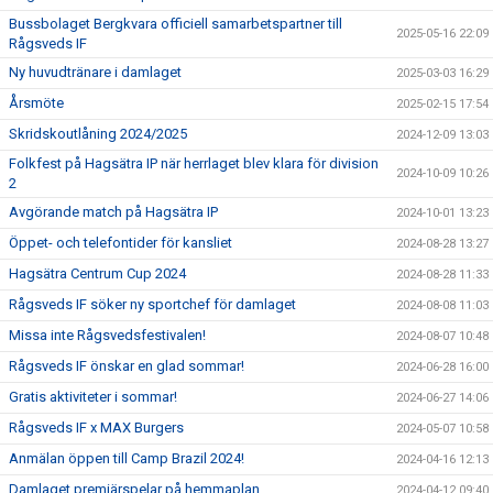
Bussbolaget Bergkvara officiell samarbetspartner till
2025-05-16 22:09
Rågsveds IF
Ny huvudtränare i damlaget
2025-03-03 16:29
Årsmöte
2025-02-15 17:54
Skridskoutlåning 2024/2025
2024-12-09 13:03
Folkfest på Hagsätra IP när herrlaget blev klara för division
2024-10-09 10:26
2
Avgörande match på Hagsätra IP
2024-10-01 13:23
Öppet- och telefontider för kansliet
2024-08-28 13:27
Hagsätra Centrum Cup 2024
2024-08-28 11:33
Rågsveds IF söker ny sportchef för damlaget
2024-08-08 11:03
Missa inte Rågsvedsfestivalen!
2024-08-07 10:48
Rågsveds IF önskar en glad sommar!
2024-06-28 16:00
Gratis aktiviteter i sommar!
2024-06-27 14:06
Rågsveds IF x MAX Burgers
2024-05-07 10:58
Anmälan öppen till Camp Brazil 2024!
2024-04-16 12:13
Damlaget premiärspelar på hemmaplan
2024-04-12 09:40