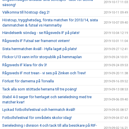
2019-10-17 11:03
säsong!
Välkomna till höstcup dag 2!
2019-10-11 09:49
Höstcup, trygghetsdag, första matchen för 2013/14, sista
2019-10-07 09:40
dammatchen & futsal vs Hammarby
Händelserik söndag - se Rågsveds IF på plats!
2019-10-04 12:19
Rågsveds IF Futsal ser framemot vintern!
2019-10-01 11:04
Sista herrmatchen ikväll - Hylla laget på plats!
2019-09-27 12:41
Flickor U13 vann inför storpublik på hemmaplan
2019-09-24 10:01
Rågsveds IF klara för div 3!
2019-09-24 09:53
Rågsveds IF mot trean - vi ses på Zinken och Trevi!
2019-09-20 11:38
Förlust för damerna på Torvalla
2019-09-16 09:52
Tack alla som stöttade herrarna till tre poäng!
2019-09-13 08:53
Stabil 4-0 seger för herrlaget och serieledning med tre
2019-09-06 09:40
matcher kvar!
Lyckad fotbollsfestival och herrmatch ikväll!
2019-09-05 08:57
Fotbollsfestival för områdets skolor idag!
2019-09-04 07:43
Serieledning i division 4 och tack till alla besökare på RIF-
2019-09-02 16:21