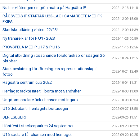
Nu har vi återigen en grön matta på Hagsätra IP
2022-12-13 11:18
RÅGSVEDS IF STARTAR U23-LAG I SAMARBETE MED FK
2022-12-09 15:00
EKIPA
Skridskoutlåning vintern 22/23!
2022-12-09 14:39
Ny tränare klar för P U17 2023
2022-11-25 00:59
PROVSPELA MED P U17 & P U16
2022-11-16 12:56
Digital utbildning i coachande föräldraskap onsdagen 26
2022-10-24 17:15
oktober
Stark avslutning för föreningens representationslag i
2022-10-24 12:49
fotboll
Hagsätra centrum cup 2022
2022-10-04 11:31
Herrlaget räckte inte till borta mot Sandviken
2022-10-03 11:09
Ungdomsspelare fick chansen mot Ingarö
2022-10-03 10:53
U16 debutant i herrlagets bortaseger
2022-09-27 18:58
SERIESEGER!
2022-09-26 11:51
Höstfest i stackenparken 24 september
2022-09-23 18:29
U16 spelare får chansen med herrlaget
2022-09-20 10:25