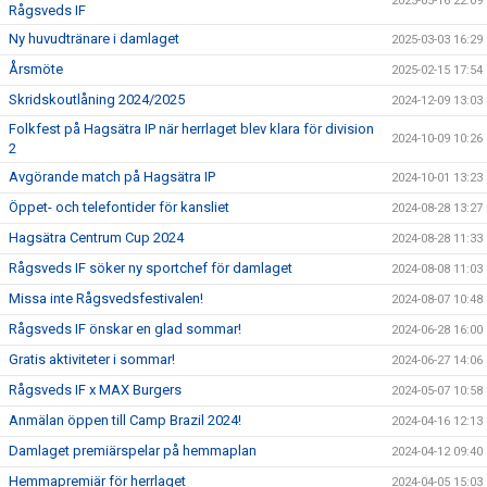
2025-05-16 22:09
Rågsveds IF
Ny huvudtränare i damlaget
2025-03-03 16:29
Årsmöte
2025-02-15 17:54
Skridskoutlåning 2024/2025
2024-12-09 13:03
Folkfest på Hagsätra IP när herrlaget blev klara för division
2024-10-09 10:26
2
Avgörande match på Hagsätra IP
2024-10-01 13:23
Öppet- och telefontider för kansliet
2024-08-28 13:27
Hagsätra Centrum Cup 2024
2024-08-28 11:33
Rågsveds IF söker ny sportchef för damlaget
2024-08-08 11:03
Missa inte Rågsvedsfestivalen!
2024-08-07 10:48
Rågsveds IF önskar en glad sommar!
2024-06-28 16:00
Gratis aktiviteter i sommar!
2024-06-27 14:06
Rågsveds IF x MAX Burgers
2024-05-07 10:58
Anmälan öppen till Camp Brazil 2024!
2024-04-16 12:13
Damlaget premiärspelar på hemmaplan
2024-04-12 09:40
Hemmapremiär för herrlaget
2024-04-05 15:03