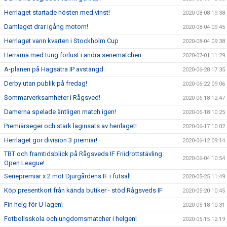
Herrlaget startade hösten med vinst!
2020-08-08 19:38
Damlaget drar igång motorn!
2020-08-04 09:45
Herrlaget vann kvarten i Stockholm Cup
2020-08-04 09:38
Herrarna med tung förlust i andra seriematchen
2020-07-01 11:29
A-planen på Hagsätra IP avstängd
2020-06-28 17:35
Derby utan publik på fredag!
2020-06-22 09:06
Sommarverksamheter i Rågsved!
2020-06-18 12:47
Damerna spelade äntligen match igen!
2020-06-18 10:25
Premiärseger och stark laginsats av herrlaget!
2020-06-17 10:02
Herrlaget gör division 3 premiär!
2020-06-12 09:14
TBT och framtidsblick på Rågsveds IF Friidrottstävling:
2020-06-04 10:54
Open League!
Seriepremiär x 2 mot Djurgårdens IF i futsal!
2020-05-25 11:49
Köp presentkort från kända butiker - stöd Rågsveds IF
2020-05-20 10:45
Fin helg för U-lagen!
2020-05-18 10:31
Fotbollsskola och ungdomsmatcher i helgen!
2020-05-15 12:19