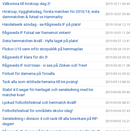
Välkomna till höstcup dag 2!
2019-10-11 09:49
Höstcup, trygghetsdag, första matchen för 2013/14, sista
2019-10-07 09:40
dammatchen & futsal vs Hammarby
Händelserik söndag - se Rågsveds IF på plats!
2019-10-04 12:19
Rågsveds IF Futsal ser framemot vintern!
2019-10-01 11:04
Sista herrmatchen ikväll - Hylla laget på plats!
2019-09-27 12:41
Flickor U13 vann inför storpublik på hemmaplan
2019-09-24 10:01
Rågsveds IF klara för div 3!
2019-09-24 09:53
Rågsveds IF mot trean - vi ses på Zinken och Trevi!
2019-09-20 11:38
Förlust för damerna på Torvalla
2019-09-16 09:52
Tack alla som stöttade herrarna till tre poäng!
2019-09-13 08:53
Stabil 4-0 seger för herrlaget och serieledning med tre
2019-09-06 09:40
matcher kvar!
Lyckad fotbollsfestival och herrmatch ikväll!
2019-09-05 08:57
Fotbollsfestival för områdets skolor idag!
2019-09-04 07:43
Serieledning i division 4 och tack till alla besökare på RIF-
2019-09-02 16:21
dagen!