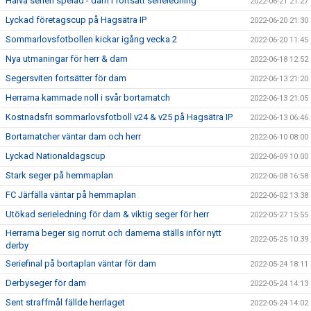
Halva serien spelad - dam i fortsatt serieledning
2022-06-21 21:27
Lyckad företagscup på Hagsätra IP
2022-06-20 21:30
Sommarlovsfotbollen kickar igång vecka 2
2022-06-20 11:45
Nya utmaningar för herr & dam
2022-06-18 12:52
Segersviten fortsätter för dam
2022-06-13 21:20
Herrarna kammade noll i svår bortamatch
2022-06-13 21:05
Kostnadsfri sommarlovsfotboll v24 & v25 på Hagsätra IP
2022-06-13 06:46
Bortamatcher väntar dam och herr
2022-06-10 08:00
Lyckad Nationaldagscup
2022-06-09 10:00
Stark seger på hemmaplan
2022-06-08 16:58
FC Järfälla väntar på hemmaplan
2022-06-02 13:38
Utökad serieledning för dam & viktig seger för herr
2022-05-27 15:55
Herrarna beger sig norrut och damerna ställs inför nytt
2022-05-25 10:39
derby
Seriefinal på bortaplan väntar för dam
2022-05-24 18:11
Derbyseger för dam
2022-05-24 14:13
Sent straffmål fällde herrlaget
2022-05-24 14:02