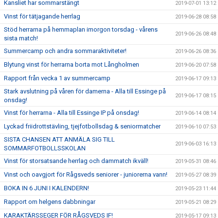
Kansliet har sommarstängt
2019-07-01 13:12
Vinst för tätjagande herrlag
2019-06-28 08:58
Stöd herrarna på hemmaplan imorgon torsdag - vårens
2019-06-26 08:48
sista match!
Summercamp och andra sommaraktiviteter!
2019-06-26 08:36
Blytung vinst för herrarna borta mot Långholmen
2019-06-20 07:58
Rapport från vecka 1 av summercamp
2019-06-17 09:13
Stark avslutning på våren för damerna - Alla till Essinge på
2019-06-17 08:15
onsdag!
Vinst för herrarna - Alla till Essinge IP på onsdag!
2019-06-14 08:14
Lyckad friidrottstävling, tjejfotbollsdag & seniormatcher
2019-06-10 07:53
SISTA CHANSEN ATT ANMÄLA SIG TILL
2019-06-03 16:13
SOMMARFOTBOLLSSKOLAN
Vinst för storsatsande herrlag och dammatch ikväll!
2019-05-31 08:46
Vinst och oavgjort för Rågsveds seniorer - juniorerna vann!
2019-05-27 08:39
BOKA IN 6 JUNI I KALENDERN!
2019-05-23 11:44
Rapport om helgens dabbningar
2019-05-21 08:29
KARAKTÄRSSEGER FÖR RÅGSVEDS IF!
2019-05-17 09:13