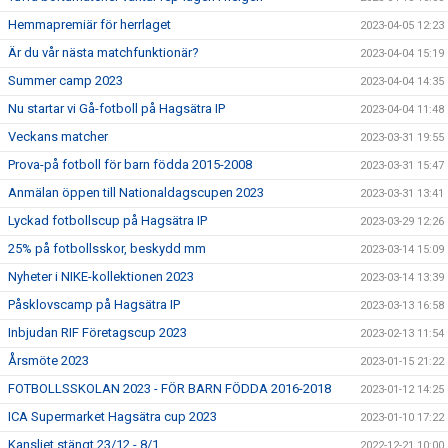
Hemmapremiär för herrlaget
2023-04-05 12:23
Är du vår nästa matchfunktionär?
2023-04-04 15:19
Summer camp 2023
2023-04-04 14:35
Nu startar vi Gå-fotboll på Hagsätra IP
2023-04-04 11:48
Veckans matcher
2023-03-31 19:55
Prova-på fotboll för barn födda 2015-2008
2023-03-31 15:47
Anmälan öppen till Nationaldagscupen 2023
2023-03-31 13:41
Lyckad fotbollscup på Hagsätra IP
2023-03-29 12:26
25% på fotbollsskor, beskydd mm
2023-03-14 15:09
Nyheter i NIKE-kollektionen 2023
2023-03-14 13:39
Påsklovscamp på Hagsätra IP
2023-03-13 16:58
Inbjudan RIF Företagscup 2023
2023-02-13 11:54
Årsmöte 2023
2023-01-15 21:22
FOTBOLLSSKOLAN 2023 - FÖR BARN FÖDDA 2016-2018
2023-01-12 14:25
ICA Supermarket Hagsätra cup 2023
2023-01-10 17:22
Kansliet stängt 23/12 - 8/1
2022-12-21 10:00