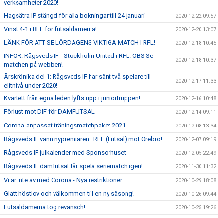
verksamheter 2020!
Hagsätra IP stängd för alla bokningar till 24 januari
2020-12-22 09:57
Vinst 4-1 i RFL för futsaldamerna!
2020-12-20 13:07
LÄNK FÖR ATT SE LÖRDAGENS VIKTIGA MATCH I RFL!
2020-12-18 10:45
INFÖR: Rågsveds IF - Stockholm United i RFL. OBS Se
2020-12-18 10:37
matchen på webben!
Årskrönika del 1: Rågsveds IF har sänt två spelare till
2020-12-17 11:33
elitnivå under 2020!
Kvartett från egna leden lyfts upp i juniortruppen!
2020-12-16 10:48
Förlust mot DIF för DAMFUTSAL
2020-12-14 09:11
Corona-anpassat träningsmatchpaket 2021
2020-12-08 13:34
Rågsveds IF vann nypremiären i RFL (Futsal) mot Örebro!
2020-12-07 09:19
Rågsveds IF julkalender med Sponsorhuset
2020-12-05 22:49
Rågsveds IF damfutsal får spela seriematch igen!
2020-11-30 11:32
Vi är inte av med Corona - Nya restriktioner
2020-10-29 18:08
Glatt höstlov och välkommen till en ny säsong!
2020-10-26 09:44
Futsaldamerna tog revansch!
2020-10-25 19:26