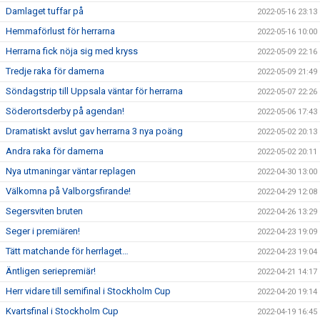
Damlaget tuffar på
2022-05-16 23:13
Hemmaförlust för herrarna
2022-05-16 10:00
Herrarna fick nöja sig med kryss
2022-05-09 22:16
Tredje raka för damerna
2022-05-09 21:49
Söndagstrip till Uppsala väntar för herrarna
2022-05-07 22:26
Söderortsderby på agendan!
2022-05-06 17:43
Dramatiskt avslut gav herrarna 3 nya poäng
2022-05-02 20:13
Andra raka för damerna
2022-05-02 20:11
Nya utmaningar väntar replagen
2022-04-30 13:00
Välkomna på Valborgsfirande!
2022-04-29 12:08
Segersviten bruten
2022-04-26 13:29
Seger i premiären!
2022-04-23 19:09
Tätt matchande för herrlaget…
2022-04-23 19:04
Äntligen seriepremiär!
2022-04-21 14:17
Herr vidare till semifinal i Stockholm Cup
2022-04-20 19:14
Kvartsfinal i Stockholm Cup
2022-04-19 16:45