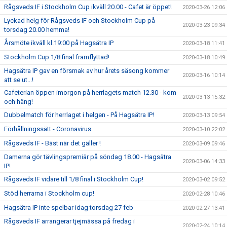
Rågsveds IF i Stockholm Cup ikväll 20.00 - Cafet är öppet!
2020-03-26 12:06
Lyckad helg för Rågsveds IF och Stockholm Cup på
2020-03-23 09:34
torsdag 20.00 hemma!
Årsmöte ikväll kl.19:00 på Hagsätra IP
2020-03-18 11:41
Stockholm Cup 1/8 final framflyttad!
2020-03-18 10:49
Hagsätra IP gav en försmak av hur årets säsong kommer
2020-03-16 10:14
att se ut...!
Cafeterian öppen imorgon på herrlagets match 12.30 - kom
2020-03-13 15:32
och häng!
Dubbelmatch för herrlaget i helgen - På Hagsätra IP!
2020-03-13 09:54
Förhållningssätt - Coronavirus
2020-03-10 22:02
Rågsveds IF - Bäst när det gäller !
2020-03-09 09:46
Damerna gör tävlingspremiär på söndag 18.00 - Hagsätra
2020-03-06 14:33
IP!
Rågsveds IF vidare till 1/8 final i Stockholm Cup!
2020-03-02 09:52
Stöd herrarna i Stockholm cup!
2020-02-28 10:46
Hagsätra IP inte spelbar idag torsdag 27 feb
2020-02-27 13:41
Rågsveds IF arrangerar tjejmässa på fredag i
2020-02-24 10:14