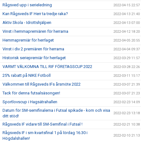
Rågsved upp i serieledning
2022-04-15 22:57
Kan Rågsveds IF Herr ta tredje raka?
2022-04-13 21:40
Aktiv Skola - Idrottshjälpen
2022-04-13 07:00
Vinst i hemmapremiären för herrarna
2022-04-12 18:20
Hemmapremiär för herrlaget
2022-04-05 20:55
Vinst i div 2 premiären för herrarna
2022-04-04 09:37
Historisk seriepremiär för herrlaget
2022-03-29 11:57
VARMT VÄLKOMNA TILL RIF FÖRETAGSCUP 2022
2022-03-28 22:26
25% rabatt på NIKE Fotboll
2022-03-11 15:17
Välkommen till Rågsveds IFs årsmöte 2022
2022-03-07 21:39
Tack för denna futsalsäsongen!
2022-03-07 21:23
Sportlovscup i Hagsätrahallen
2022-02-23 14:09
Datum för SM-semifinalerna i Futsal spikade - kom och visa
2022-02-23 13:18
ditt stöd!
Rågsveds IF vidare till SM-Semifinal i Futsal !
2022-02-21 10:38
Rågsveds IF i sm-kvartsfinal 1 på lördag 16.30 i
2022-02-10 21:13
Högdalshallen!