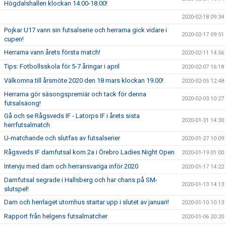
Högdalshallen klockan 14.00-18.00!
2020-02-18 09:34
Pojkar U17 vann sin futsalserie och herrarna gick vidare i
2020-02-17 09:51
cupen!
Herrarna vann årets första match!
2020-02-11 14:56
Tips: Fotbollsskola för 5-7 åringar i april
2020-02-07 16:18
Välkomna till årsmöte 2020 den 18 mars klockan 19.00!
2020-02-05 12:48
Herrarna gör säsongspremiär och tack för denna
2020-02-03 10:27
futsalsäong!
Gå och se Rågsveds IF - Latorps IF i årets sista
2020-01-31 14:30
herrfutsalmatch
U-matchande och slutfas av futsalserier
2020-01-27 10:09
Rågsveds IF damfutsal kom 2a i Örebro Ladies Night Open
2020-01-19 01:00
Intervju med dam och herransvariga inför 2020
2020-01-17 14:22
Damfutsal segrade i Hallsberg och har chans på SM-
2020-01-13 14:13
slutspel!
Dam och herrlaget utomhus startar upp i slutet av januari!
2020-01-10 10:13
Rapport från helgens futsalmatcher
2020-01-06 20:20