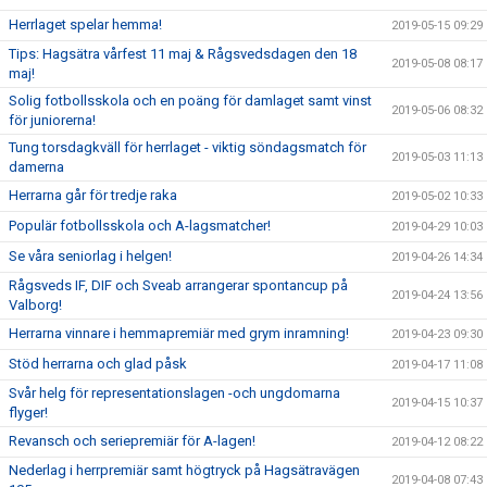
Herrlaget spelar hemma!
2019-05-15 09:29
Tips: Hagsätra vårfest 11 maj & Rågsvedsdagen den 18
2019-05-08 08:17
maj!
Solig fotbollsskola och en poäng för damlaget samt vinst
2019-05-06 08:32
för juniorerna!
Tung torsdagkväll för herrlaget - viktig söndagsmatch för
2019-05-03 11:13
damerna
Herrarna går för tredje raka
2019-05-02 10:33
Populär fotbollsskola och A-lagsmatcher!
2019-04-29 10:03
Se våra seniorlag i helgen!
2019-04-26 14:34
Rågsveds IF, DIF och Sveab arrangerar spontancup på
2019-04-24 13:56
Valborg!
Herrarna vinnare i hemmapremiär med grym inramning!
2019-04-23 09:30
Stöd herrarna och glad påsk
2019-04-17 11:08
Svår helg för representationslagen -och ungdomarna
2019-04-15 10:37
flyger!
Revansch och seriepremiär för A-lagen!
2019-04-12 08:22
Nederlag i herrpremiär samt högtryck på Hagsätravägen
2019-04-08 07:43