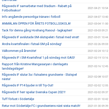
Rågsveds IF samarbetar med Stadium - Rabatt på
2021-04-21 10:54
Fotbollsskor!
Info angående personliga tränare i fotboll
2021-04-07 13:40
ANMÄLAN ÖPPEN FÖR ÅRETS FOTBOLLSSKOLA!
2021-03-04 11:00
Tack för denna gång Hoshang Rasoul - lagkapten!
2021-03-03 09:21
Rågsveds IF avslutade SM-slutspelet i futsal med vinst!
2021-03-01 10:44
Andra kvartsfinalen i futsal-SM på söndag!
2021-02-26 09:03
Välkommen på årsmöte!
2021-02-24 10:12
Rågsveds IF i SM-Kvartsfinal 1 på söndag mot GAIS!
2021-02-19 13:16
Rapport från Kristine Mangasaryan i damlagets
2021-02-16 12:45
landslagsläger!
Rågsveds IF slutar 3a i futsalens grundserie - Slutspel
2021-02-08 10:07
nästa!
Rågsveds IF P14 bjuder in till Try-Out!
2021-02-02 12:05
Rågsveds IF herr spelar Svenska Cupen 2021!
2021-02-02 09:37
Tuff förlust i Södertälje
2021-02-01 10:42
Retur mot Södertälje FC i grundseriens näst sista match!
2021-01-30 09:39