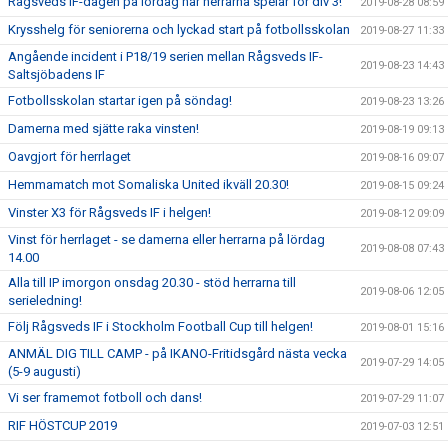
Rågsveds IF-dagen på lördag när herrarna spelar för div 3!
2019-08-28 08:59
Krysshelg för seniorerna och lyckad start på fotbollsskolan
2019-08-27 11:33
Angående incident i P18/19 serien mellan Rågsveds IF-
2019-08-23 14:43
Saltsjöbadens IF
Fotbollsskolan startar igen på söndag!
2019-08-23 13:26
Damerna med sjätte raka vinsten!
2019-08-19 09:13
Oavgjort för herrlaget
2019-08-16 09:07
Hemmamatch mot Somaliska United ikväll 20.30!
2019-08-15 09:24
Vinster X3 för Rågsveds IF i helgen!
2019-08-12 09:09
Vinst för herrlaget - se damerna eller herrarna på lördag
2019-08-08 07:43
14.00
Alla till IP imorgon onsdag 20.30 - stöd herrarna till
2019-08-06 12:05
serieledning!
Följ Rågsveds IF i Stockholm Football Cup till helgen!
2019-08-01 15:16
ANMÄL DIG TILL CAMP - på IKANO-Fritidsgård nästa vecka
2019-07-29 14:05
(5-9 augusti)
Vi ser framemot fotboll och dans!
2019-07-29 11:07
RIF HÖSTCUP 2019
2019-07-03 12:51