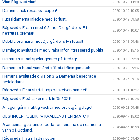
Vinn Rågsved vinn!
2020-10-23 14:28
Damerna fick respass i cupen!
2020-10-19 10:05
Futsaldamerna inledde med förlust!
2020-10-19 09:58
Rågsveds IF vann med 6-2 mot Djurgårdens IF i
2020-10-17 10:07
herrfutsalpremiär!
Dubbla premiärer mot Djurgårdens IF i futsal!
2020-10-16 09:46
Damlaget avslutade med 3 raka inför intresserad publik!
2020-10-13 15:15
Herrarnas futsal spelar genrep på fredag!
2020-10-06 09:28
Damernas futsal vann årets första träningsmatch
2020-10-06 09:26
Herrarna avslutade division 3 & Damerna besegrade
2020-10-06 09:13
serieledarna!
Rågsveds IF har startat upp basketverksamhet!
2020-10-01 10:27
Rågsveds IF på säker mark inför 2021!
2020-09-27 10:23
A-lagen går in i viktig vecka med bra utgångsläge!
2020-09-21 09:48
OBS! INGEN PUBLIK PÅ KVÄLLENS HERRMATCH!
2020-09-17 15:02
Avancemangschansen borta för herrarna och damerna
2020-09-14 10:30
vann på Gotland!
Rågsveds IF straffade i cupen
2020-09-10 09:40