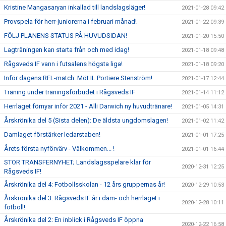
Kristine Mangasaryan inkallad till landslagsläger!
2021-01-28 09:42
Provspela för herr-juniorerna i februari månad!
2021-01-22 09:39
FÖLJ PLANENS STATUS PÅ HUVUDSIDAN!
2021-01-20 15:50
Lagträningen kan starta från och med idag!
2021-01-18 09:48
Rågsveds IF vann i futsalens högsta liga!
2021-01-18 09:20
Inför dagens RFL-match: Möt IL Portiere Stenström!
2021-01-17 12:44
Träning under träningsförbudet i Rågsveds IF
2021-01-14 11:12
Herrlaget förnyar inför 2021 - Alli Darwich ny huvudtränare!
2021-01-05 14:31
Årskrönika del 5 (Sista delen): De äldsta ungdomslagen!
2021-01-02 11:42
Damlaget förstärker ledarstaben!
2021-01-01 17:25
Årets första nyförvärv - Välkommen... !
2021-01-01 16:44
STOR TRANSFERNYHET; Landslagsspelare klar för
2020-12-31 12:25
Rågsveds IF!
Årskrönika del 4: Fotbollsskolan - 12 års gruppernas år!
2020-12-29 10:53
Årskrönika del 3: Rågsveds IF år i dam- och herrlaget i
2020-12-28 10:11
fotboll!
Årskrönika del 2: En inblick i Rågsveds IF öppna
2020-12-22 16:58