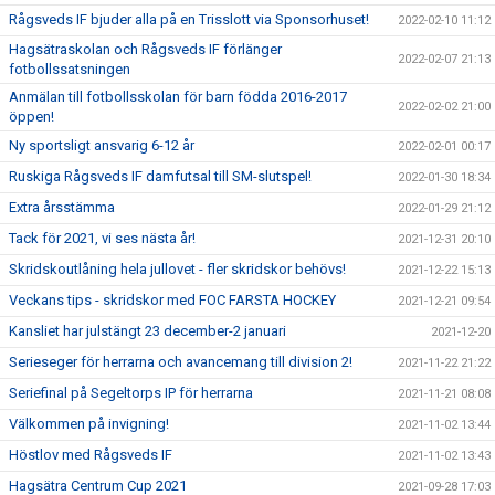
Rågsveds IF bjuder alla på en Trisslott via Sponsorhuset!
2022-02-10 11:12
Hagsätraskolan och Rågsveds IF förlänger
2022-02-07 21:13
fotbollssatsningen
Anmälan till fotbollsskolan för barn födda 2016-2017
2022-02-02 21:00
öppen!
Ny sportsligt ansvarig 6-12 år
2022-02-01 00:17
Ruskiga Rågsveds IF damfutsal till SM-slutspel!
2022-01-30 18:34
Extra årsstämma
2022-01-29 21:12
Tack för 2021, vi ses nästa år!
2021-12-31 20:10
Skridskoutlåning hela jullovet - fler skridskor behövs!
2021-12-22 15:13
Veckans tips - skridskor med FOC FARSTA HOCKEY
2021-12-21 09:54
Kansliet har julstängt 23 december-2 januari
2021-12-20
Serieseger för herrarna och avancemang till division 2!
2021-11-22 21:22
Seriefinal på Segeltorps IP för herrarna
2021-11-21 08:08
Välkommen på invigning!
2021-11-02 13:44
Höstlov med Rågsveds IF
2021-11-02 13:43
Hagsätra Centrum Cup 2021
2021-09-28 17:03