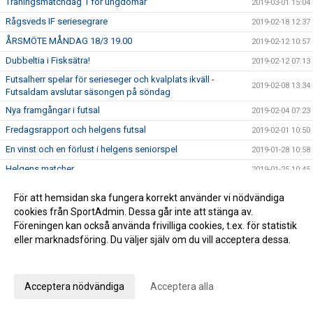
Träningsmatchdag 1 för ungdomar
2019-03-01 15:04
Rågsveds IF seriesegrare
2019-02-18 12:37
ÅRSMÖTE MÅNDAG 18/3 19.00
2019-02-12 10:57
Dubbeltia i Fisksätra!
2019-02-12 07:13
Futsalherr spelar för serieseger och kvalplats ikväll -
2019-02-08 13:34
Futsaldam avslutar säsongen på söndag
Nya framgångar i futsal
2019-02-04 07:23
Fredagsrapport och helgens futsal
2019-02-01 10:50
En vinst och en förlust i helgens seniorspel
2019-01-28 10:58
Helgens matcher
2019-01-25 10:45
Rågsveds IF VÅRCUP 2019
2019-01-22 09:23
För att hemsidan ska fungera korrekt använder vi nödvändiga
Helgens dubbel i futsal!
2019-01-20 20:47
cookies från SportAdmin. Dessa går inte att stänga av.
Föreningen kan också använda frivilliga cookies, t.ex. för statistik
Helgens matcher
2019-01-18 20:19
eller marknadsföring. Du väljer själv om du vill acceptera dessa.
Läsning om vår rörelseprofil samt info om helgen
2019-01-11 12:21
Anpassa dina val
Vinst i seriefinal för herrfutsal och rapport från jullovet
2019-01-07 08:54
2019 smyger igång
Acceptera nödvändiga
Acceptera alla
2019-01-06 10:09
Summering av 2018
2018-12-28 16:54