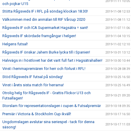
2019-11-11 10:05
och pojkar U15
Stötta Rågsveds IF i RFL på söndag klockan 18.30!
2019-11-08 12:53
Välkommen med din anmälan till RIF Vårcup 2020
2019-11-08 11:12
Rågsveds IF och ICA Supermarket Hagsätra = sant!
2019-11-07 11:06
Rågsveds IF skördade framgångar i helgen!
2019-11-04 10:15
Helgens futsal!
2019-11-02 12:10
Rågsveds IF önskar Jahem Burke lycka till i Spanien!
2019-10-31 13:12
Halvvägs in i höstlovet har det varit full fart i Hagsätrahallen!
2019-10-30 10:44
Vinst i hemmapremiären för herr och förlust i RFL!
2019-10-28 08:39
Stöd Rågsveds IF futsal på söndag!
2019-10-25 16:50
Vinst i årets sista match för herrarna!
2019-10-25 16:49
Otrolig helg för Rågsveds IF - Grattis Flickor U13 och
2019-10-21 09:20
Futsallagen!
Storslam för representationslagen i cupen & Futsalpremiär
2019-10-18 09:35
Premiär i Victoria & Stockholm Cup ikväll!
2019-10-17 16:50
Ungdomslagen avslutar sina seriespel - tack för denna
2019-10-17 11:03
säsong!