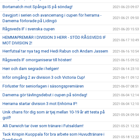
Bortamatch mot Spånga IS på söndag!
2021-06-23 09:07
Oavgjort i serien och avancemang i cupen för herrarna -
2021-06-21 09:50
Damerna förlorade på Lidingö
Rågsveds IF i svenska cupen
2021-06-20 15:53
HEMMAPREMIÄR I DIVISION 3 HERR - STÖD RÅGSVEDS IF
2021-06-17 10:49
MOT DIVISION 2!
Herrfutsal tar nya tag med Hedi Rabun och Andam Jassem
2021-06-16 10:54
Rågsveds IF omorganiserar till hösten!
2021-06-15 09:52
Herr och dam segrade i helgen!
2021-06-14 23:10
Inför omgång 2 av division 3 och Victoria Cup!
2021-06-11 09:12
Förluster för seniorlagen i säsongspremiären
2021-06-07 08:51
Damerna gör tävlingsdebut i cupen på söndag!
2021-06-04 12:14
Herrarna startar division 3 mot Enhörna IF!
2021-06-04 12:10
Unik chans för dig som är tjej mellan 10-19 år att testa på
2021-05-24 09:54
golf!
Alli Darwich tar över som tränare i Futsaldam!
2021-05-21 12:32
Tack Krispin Kuoppala för bra arbete som Huvudtränare i
2021-05-18 12:22
Damfutsal!