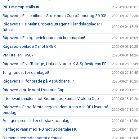
RIF Höstcup ställs in
2020-09-09 10:07
Rågsveds IF i semifinal i Stockholm Cup på onsdag 20.00!
2020-09-07 09:30
Rågsveds IFs Malin Broberg uttagen till landslagsläger i
2020-09-04 13:29
futsal!
Rågsveds IF slog serieledaren på hemmaplan!
2020-09-04 13:09
Rågsved spelade X mot BKBK
2020-09-03 10:25
VM i Italien 1990?
2020-08-31 14:24
Rågsveds IF vs Tullinge, United Nordic IK & Spårvägens FF
2020-08-28 09:49
Tung förlust för damlaget!
2020-08-27 10:45
Rågsveds IF förlorade på Aspuddens IP
2020-08-24 10:25
Rågsved gjorde sorti i Victoria Cup
2020-08-20 11:27
Inför kvartsfinalen mot Brommapojkarna i Victoria Cup
2020-08-18 10:26
Rågsveds IF tog första segern i dam-trean och BP i kvart på
2020-08-17 10:13
onsdag!
Äntligen premiär för ett starkt damlag!
2020-08-14 12:56
Herrlaget vann med 1-0 mot Södertälje FK
2020-08-14 12:51
Damerna segrade i varmt genrep!
2020-08-10 13:08