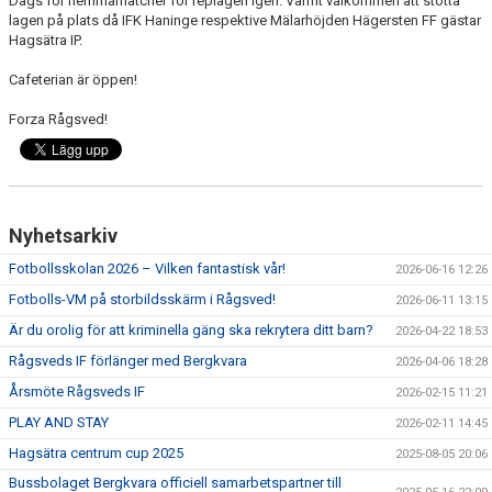
Dags för hemmamatcher för replagen igen. Varmt välkommen att stötta
lagen på plats då IFK Haninge respektive Mälarhöjden Hägersten FF gästar
Hagsätra IP.
TRÄNINGSKLÄDER
Cafeterian är öppen!
RÅGSVEDS IF I MEDIA
Forza Rågsved!
FONDER
Nyhetsarkiv
Fotbollsskolan 2026 – Vilken fantastisk vår!
2026-06-16 12:26
Fotbolls-VM på storbildsskärm i Rågsved!
2026-06-11 13:15
Är du orolig för att kriminella gäng ska rekrytera ditt barn?
2026-04-22 18:53
Rågsveds IF förlänger med Bergkvara
2026-04-06 18:28
Årsmöte Rågsveds IF
2026-02-15 11:21
PLAY AND STAY
2026-02-11 14:45
Hagsätra centrum cup 2025
2025-08-05 20:06
Bussbolaget Bergkvara officiell samarbetspartner till