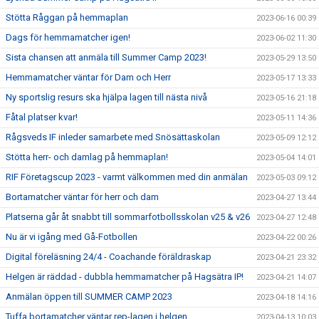
Stötta Råggan på hemmaplan
2023-06-16 00:39
Dags för hemmamatcher igen!
2023-06-02 11:30
Sista chansen att anmäla till Summer Camp 2023!
2023-05-29 13:50
Hemmamatcher väntar för Dam och Herr
2023-05-17 13:33
Ny sportslig resurs ska hjälpa lagen till nästa nivå
2023-05-16 21:18
Fåtal platser kvar!
2023-05-11 14:36
Rågsveds IF inleder samarbete med Snösättaskolan
2023-05-09 12:12
Stötta herr- och damlag på hemmaplan!
2023-05-04 14:01
RIF Företagscup 2023 - varmt välkommen med din anmälan
2023-05-03 09:12
Bortamatcher väntar för herr och dam
2023-04-27 13:44
Platserna går åt snabbt till sommarfotbollsskolan v25 & v26
2023-04-27 12:48
Nu är vi igång med Gå-Fotbollen
2023-04-22 00:26
Digital föreläsning 24/4 - Coachande föräldraskap
2023-04-21 23:32
Helgen är räddad - dubbla hemmamatcher på Hagsätra IP!
2023-04-21 14:07
Anmälan öppen till SUMMER CAMP 2023
2023-04-18 14:16
Tuffa bortamatcher väntar rep-lagen i helgen
2023-04-13 10:03