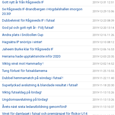
Gott nytt år från Rågsveds IF
2019-12-31 12:51
Se Rågsveds IF-Brandbergen i Högdalshallen imorgon
2019-12-29 15:06
20.30!
Dubbelvinst för Rågsveds IF i futsal
2019-12-23 08:39
God jul och gott nytt år - Följ futsal!
2019-12-20 13:14
Andra plats i Snöbollen Cup
2019-12-16 11:26
Hagsätra IP snöröjs i vinter!
2019-12-10 08:12
Jaheem Burke klar för Rågsveds IF
2019-12-06 16:53
Herrarna hade upptaktsmöte inför 2020
2019-12-03 23:35
Viktig vinst mot Hammarby !
2019-12-02 14:52
Tung förlust för futsaldamerna
2019-11-25 15:55
Dubbel hemmamatch på söndag i futsal !
2019-11-22 11:40
Superlyckad avslutning & blandade resultat i futsal!
2019-11-18 20:30
Viktig futsaldag på lördag!
2019-11-13 15:26
Ungdomsavslutning på lördag!
2019-11-13 13:26
Årets näst sista ledarutbildning genomförd!
2019-11-13 10:37
Vinst för damlaget i futsal och premiärspel för flickor U14