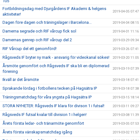
105
Fortbildningsdag med Djurgårdens IF Akademi & helgens
2019-04-05 07:47
aktiviteter!
Dagen före dagen och träningsläger i Barcelona...
2019-04-04 08:15
Damerna segrade och RIF vårcup fick sol
2019-04-01 11:16
Damernas genrep och RIF vårcup del 2
2019-03-29 09:34
RIF Vårcup del ett genomförd!
2019-03-26 07:41
Rågsveds IF bryter ny mark - ansvarig för videokanal sökes!
2019-03-20 11:05
Årsmöte genomfört och Rågsveds IF ska bli en diplomerad
2019-03-19 07:39
förening
Ikväll är det årsmöte
2019-03-18 07:41
Sprakande lördag i fotbollens tecken på Hagsätra IP
2019-03-18 07:38
Träningsmatchdag för våra yngsta på Hagsätra IP
2019-03-15 18:14
STORA NYHETER: Rågsveds IF klara för divison 1 i futsal!
2019-03-11 09:27
Rågsveds IF futsal kvalar till division 1 i helgen!
2019-03-08 11:39
Årets första ledar- och tränarmöte genomfört
2019-03-05 07:53
Årets första vänskapsmatchdag igång
2019-03-02 11:57