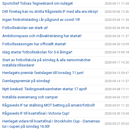
Sportchef Tobias Tegnestrand om nuläget
2020-05-11 11:04
Ditt företag kan nu stötta Rågsveds IF med alla era inköp!
2020-05-06 12:36
Ingen friidrottstävling i år pågrund av covid-19!
2020-05-04 11:34
Fotbollsskolan ser stark ut!
2020-05-04 09:34
Ambitionspass och målvaktsträning har startat!
2020-04-24 11:27
Fotbollssäsongen har officiellt startat!
2020-04-20 10:09
Idag startar fotbollsskolan för 5-6 åringar!
2020-04-19 09:18
Start av fotbollskola på söndag & alla seniormatcher
2020-04-17 14:20
inställda tillsvidare!
Herrlagets premiär fastslagen till torsdag 11 juni!
2020-04-15 09:47
Damlagspremiär på söndag!
2020-04-14 11:57
Nytt besked: Tävlingsverksamheten startar 17 april!
2020-04-08 17:11
Inställda evenemang och camper
2020-04-06 13:51
Rågsveds IF tar ställning MOT betting på amatörfotboll!
2020-04-01 11:32
Rågsveds IF till kvartsfinal i Victoria Cup!
2020-03-30 10:04
Herrlaget vidare till kvartsfinal i Stockholm Cup - Damernas
2020-03-27 09:02
tur i cupen på söndag 16.00!