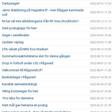
Derbyseger!
2022-09-12 17:50
Jämn drabbning på Hagsätra IP - men Råggan kammade
2022-09-12 11:24
noll
Ni har väl inte utbildningarna från RF Sisu Stockholm?
2022-09-12 11:15
Sent poängtapp för herr
2022-09-05 21:32
Seger i seriefinalen
2022-09-05 19:44
Update: replag
2022-09-02 11:08
25% rabatt på NIKE hos Stadium
2022-08-19 10:00
Sommarlovsaktiviteterna slut för denna gången
2022-08-15 15:02
Drop in fotboll under v.32 i Rågsved
2022-08-07 21:55
Välkommen till Rågsveds IF!
2022-08-01 11:05
Basketdagar i Rågsved
2022-07-18 09:22
Kansliet semesterstängt
2022-06-30 07:00
Viktig bortaseger för herr
2022-06-27 10:00
10:e raka för damerna
2022-06-25 11:49
Sent mål gav herrarna en poäng
2022-06-21 21:39