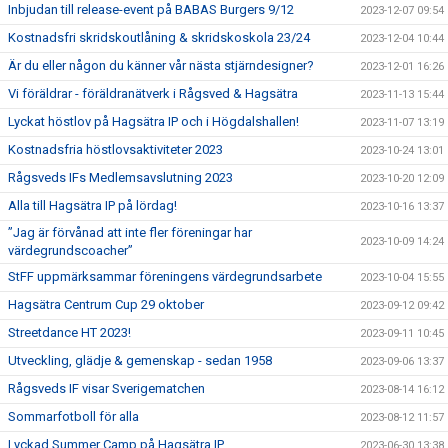
Inbjudan till release-event på BABAS Burgers 9/12
2023-12-07 09:54
Kostnadsfri skridskoutlåning & skridskoskola 23/24
2023-12-04 10:44
Är du eller någon du känner vår nästa stjärndesigner?
2023-12-01 16:26
Vi föräldrar - föräldranätverk i Rågsved & Hagsätra
2023-11-13 15:44
Lyckat höstlov på Hagsätra IP och i Högdalshallen!
2023-11-07 13:19
Kostnadsfria höstlovsaktiviteter 2023
2023-10-24 13:01
Rågsveds IFs Medlemsavslutning 2023
2023-10-20 12:09
Alla till Hagsätra IP på lördag!
2023-10-16 13:37
”Jag är förvånad att inte fler föreningar har
2023-10-09 14:24
värdegrundscoacher”
StFF uppmärksammar föreningens värdegrundsarbete
2023-10-04 15:55
Hagsätra Centrum Cup 29 oktober
2023-09-12 09:42
Streetdance HT 2023!
2023-09-11 10:45
Utveckling, glädje & gemenskap - sedan 1958
2023-09-06 13:37
Rågsveds IF visar Sverigematchen
2023-08-14 16:12
Sommarfotboll för alla
2023-08-12 11:57
Lyckad Summer Camp på Hagsätra IP
2023-06-30 13:38