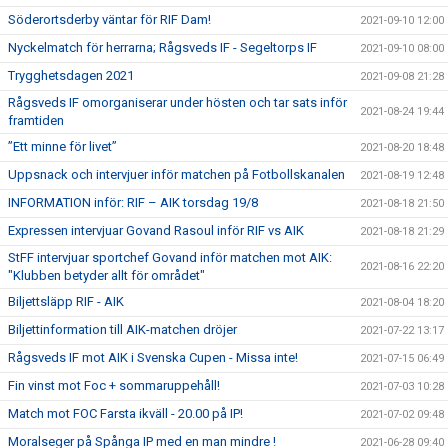
Söderortsderby väntar för RIF Dam!
2021-09-10 12:00
Nyckelmatch för herrarna; Rågsveds IF - Segeltorps IF
2021-09-10 08:00
Trygghetsdagen 2021
2021-09-08 21:28
Rågsveds IF omorganiserar under hösten och tar sats inför
2021-08-24 19:44
framtiden
”Ett minne för livet”
2021-08-20 18:48
Uppsnack och intervjuer inför matchen på Fotbollskanalen
2021-08-19 12:48
INFORMATION inför: RIF – AIK torsdag 19/8
2021-08-18 21:50
Expressen intervjuar Govand Rasoul inför RIF vs AIK
2021-08-18 21:29
StFF intervjuar sportchef Govand inför matchen mot AIK:
2021-08-16 22:20
"Klubben betyder allt för området"
Biljettsläpp RIF - AIK
2021-08-04 18:20
Biljettinformation till AIK-matchen dröjer
2021-07-22 13:17
Rågsveds IF mot AIK i Svenska Cupen - Missa inte!
2021-07-15 06:49
Fin vinst mot Foc + sommaruppehåll!
2021-07-03 10:28
Match mot FOC Farsta ikväll - 20.00 på IP!
2021-07-02 09:48
Moralseger på Spånga IP med en man mindre !
2021-06-28 09:40