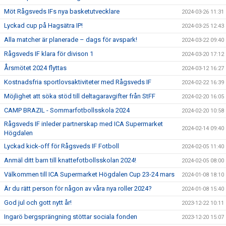
Möt Rågsveds IFs nya basketutvecklare
2024-03-26 11:31
Lyckad cup på Hagsätra IP!
2024-03-25 12:43
Alla matcher är planerade – dags för avspark!
2024-03-22 09:40
Rågsveds IF klara för divison 1
2024-03-20 17:12
Årsmötet 2024 flyttas
2024-03-12 16:27
Kostnadsfria sportlovsaktiviteter med Rågsveds IF
2024-02-22 16:39
Möjlighet att söka stöd till deltagaravgifter från StFF
2024-02-20 16:05
CAMP BRAZIL - Sommarfotbollsskola 2024
2024-02-20 10:58
Rågsveds IF inleder partnerskap med ICA Supermarket
2024-02-14 09:40
Högdalen
Lyckad kick-off för Rågsveds IF Fotboll
2024-02-05 11:40
Anmäl ditt barn till knattefotbollsskolan 2024!
2024-02-05 08:00
Välkommen till ICA Supermarket Högdalen Cup 23-24 mars
2024-01-08 18:10
Är du rätt person för någon av våra nya roller 2024?
2024-01-08 15:40
God jul och gott nytt år!
2023-12-22 10:11
Ingarö bergsprängning stöttar sociala fonden
2023-12-20 15:07