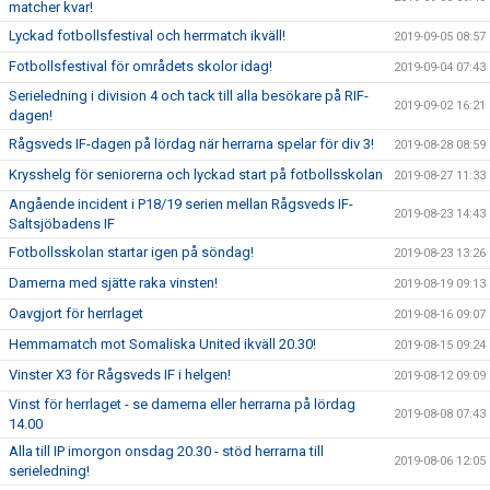
matcher kvar!
Lyckad fotbollsfestival och herrmatch ikväll!
2019-09-05 08:57
Fotbollsfestival för områdets skolor idag!
2019-09-04 07:43
Serieledning i division 4 och tack till alla besökare på RIF-
2019-09-02 16:21
dagen!
Rågsveds IF-dagen på lördag när herrarna spelar för div 3!
2019-08-28 08:59
Krysshelg för seniorerna och lyckad start på fotbollsskolan
2019-08-27 11:33
Angående incident i P18/19 serien mellan Rågsveds IF-
2019-08-23 14:43
Saltsjöbadens IF
Fotbollsskolan startar igen på söndag!
2019-08-23 13:26
Damerna med sjätte raka vinsten!
2019-08-19 09:13
Oavgjort för herrlaget
2019-08-16 09:07
Hemmamatch mot Somaliska United ikväll 20.30!
2019-08-15 09:24
Vinster X3 för Rågsveds IF i helgen!
2019-08-12 09:09
Vinst för herrlaget - se damerna eller herrarna på lördag
2019-08-08 07:43
14.00
Alla till IP imorgon onsdag 20.30 - stöd herrarna till
2019-08-06 12:05
serieledning!