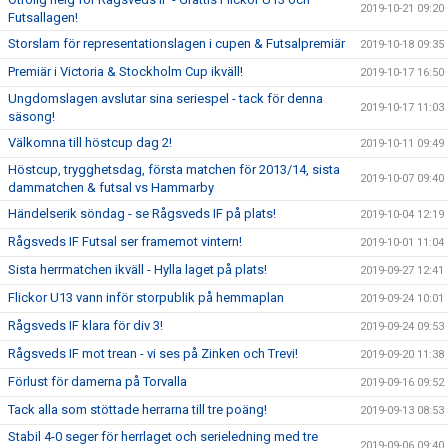
2019-10-21 09:20
Futsallagen!
Storslam för representationslagen i cupen & Futsalpremiär
2019-10-18 09:35
Premiär i Victoria & Stockholm Cup ikväll!
2019-10-17 16:50
Ungdomslagen avslutar sina seriespel - tack för denna
2019-10-17 11:03
säsong!
Välkomna till höstcup dag 2!
2019-10-11 09:49
Höstcup, trygghetsdag, första matchen för 2013/14, sista
2019-10-07 09:40
dammatchen & futsal vs Hammarby
Händelserik söndag - se Rågsveds IF på plats!
2019-10-04 12:19
Rågsveds IF Futsal ser framemot vintern!
2019-10-01 11:04
Sista herrmatchen ikväll - Hylla laget på plats!
2019-09-27 12:41
Flickor U13 vann inför storpublik på hemmaplan
2019-09-24 10:01
Rågsveds IF klara för div 3!
2019-09-24 09:53
Rågsveds IF mot trean - vi ses på Zinken och Trevi!
2019-09-20 11:38
Förlust för damerna på Torvalla
2019-09-16 09:52
Tack alla som stöttade herrarna till tre poäng!
2019-09-13 08:53
Stabil 4-0 seger för herrlaget och serieledning med tre
2019-09-06 09:40