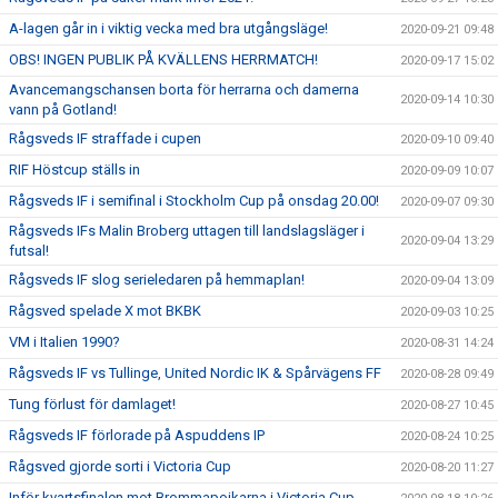
A-lagen går in i viktig vecka med bra utgångsläge!
2020-09-21 09:48
OBS! INGEN PUBLIK PÅ KVÄLLENS HERRMATCH!
2020-09-17 15:02
Avancemangschansen borta för herrarna och damerna
2020-09-14 10:30
vann på Gotland!
Rågsveds IF straffade i cupen
2020-09-10 09:40
RIF Höstcup ställs in
2020-09-09 10:07
Rågsveds IF i semifinal i Stockholm Cup på onsdag 20.00!
2020-09-07 09:30
Rågsveds IFs Malin Broberg uttagen till landslagsläger i
2020-09-04 13:29
futsal!
Rågsveds IF slog serieledaren på hemmaplan!
2020-09-04 13:09
Rågsved spelade X mot BKBK
2020-09-03 10:25
VM i Italien 1990?
2020-08-31 14:24
Rågsveds IF vs Tullinge, United Nordic IK & Spårvägens FF
2020-08-28 09:49
Tung förlust för damlaget!
2020-08-27 10:45
Rågsveds IF förlorade på Aspuddens IP
2020-08-24 10:25
Rågsved gjorde sorti i Victoria Cup
2020-08-20 11:27
Inför kvartsfinalen mot Brommapojkarna i Victoria Cup