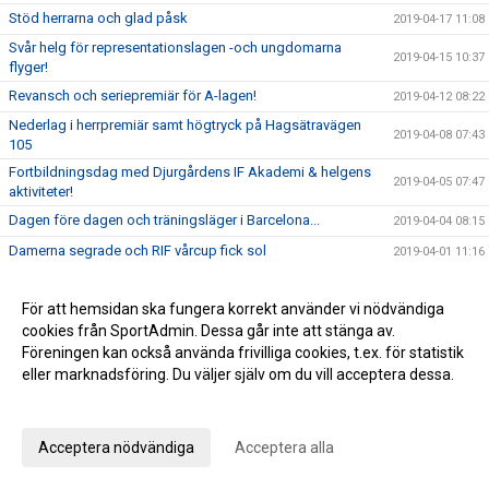
Stöd herrarna och glad påsk
2019-04-17 11:08
Svår helg för representationslagen -och ungdomarna
2019-04-15 10:37
flyger!
Revansch och seriepremiär för A-lagen!
2019-04-12 08:22
Nederlag i herrpremiär samt högtryck på Hagsätravägen
2019-04-08 07:43
105
Fortbildningsdag med Djurgårdens IF Akademi & helgens
2019-04-05 07:47
aktiviteter!
Dagen före dagen och träningsläger i Barcelona...
2019-04-04 08:15
Damerna segrade och RIF vårcup fick sol
2019-04-01 11:16
Damernas genrep och RIF vårcup del 2
2019-03-29 09:34
För att hemsidan ska fungera korrekt använder vi nödvändiga
RIF Vårcup del ett genomförd!
2019-03-26 07:41
cookies från SportAdmin. Dessa går inte att stänga av.
Rågsveds IF bryter ny mark - ansvarig för videokanal sökes!
2019-03-20 11:05
Föreningen kan också använda frivilliga cookies, t.ex. för statistik
Årsmöte genomfört och Rågsveds IF ska bli en diplomerad
eller marknadsföring. Du väljer själv om du vill acceptera dessa.
2019-03-19 07:39
förening
Anpassa dina val
Ikväll är det årsmöte
2019-03-18 07:41
Acceptera nödvändiga
Acceptera alla
Sprakande lördag i fotbollens tecken på Hagsätra IP
2019-03-18 07:38
Träningsmatchdag för våra yngsta på Hagsätra IP
2019-03-15 18:14