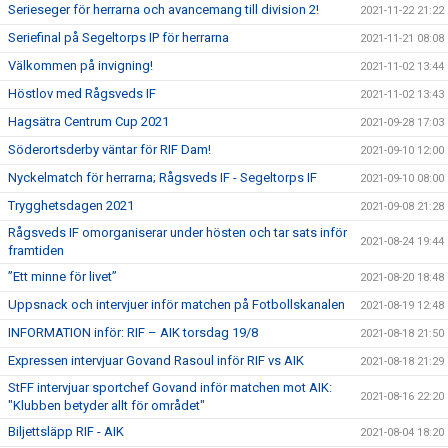
Serieseger för herrarna och avancemang till division 2!
2021-11-22 21:22
Seriefinal på Segeltorps IP för herrarna
2021-11-21 08:08
Välkommen på invigning!
2021-11-02 13:44
Höstlov med Rågsveds IF
2021-11-02 13:43
Hagsätra Centrum Cup 2021
2021-09-28 17:03
Söderortsderby väntar för RIF Dam!
2021-09-10 12:00
Nyckelmatch för herrarna; Rågsveds IF - Segeltorps IF
2021-09-10 08:00
Trygghetsdagen 2021
2021-09-08 21:28
Rågsveds IF omorganiserar under hösten och tar sats inför
2021-08-24 19:44
framtiden
”Ett minne för livet”
2021-08-20 18:48
Uppsnack och intervjuer inför matchen på Fotbollskanalen
2021-08-19 12:48
INFORMATION inför: RIF – AIK torsdag 19/8
2021-08-18 21:50
Expressen intervjuar Govand Rasoul inför RIF vs AIK
2021-08-18 21:29
StFF intervjuar sportchef Govand inför matchen mot AIK:
2021-08-16 22:20
"Klubben betyder allt för området"
Biljettsläpp RIF - AIK
2021-08-04 18:20