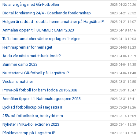
Nu är vi igång med Gå-Fotbollen
2023-04-22 00:26
Digital föreläsning 24/4 - Coachande föräldraskap
2023-04-21 23:32
Helgen är räddad - dubbla hemmamatcher på Hagsätra IP!
2023-04-21 14:07
Anmälan öppen till SUMMER CAMP 2023
2023-04-18 14:16
Tuffa bortamatcher väntar rep-lagen i helgen
2023-04-13 10:03
Hemmapremiär för herrlaget
2023-04-05 12:23
Är du vår nästa matchfunktionär?
2023-04-04 15:19
Summer camp 2023
2023-04-04 14:35
Nu startar vi Gå-fotboll på Hagsätra IP
2023-04-04 11:48
Veckans matcher
2023-03-31 19:55
Prova-på fotboll för barn födda 2015-2008
2023-03-31 15:47
Anmälan öppen till Nationaldagscupen 2023
2023-03-31 13:41
Lyckad fotbollscup på Hagsätra IP
2023-03-29 12:26
25% på fotbollsskor, beskydd mm
2023-03-14 15:09
Nyheter i NIKE-kollektionen 2023
2023-03-14 13:39
Påsklovscamp på Hagsätra IP
2023-03-13 16:58