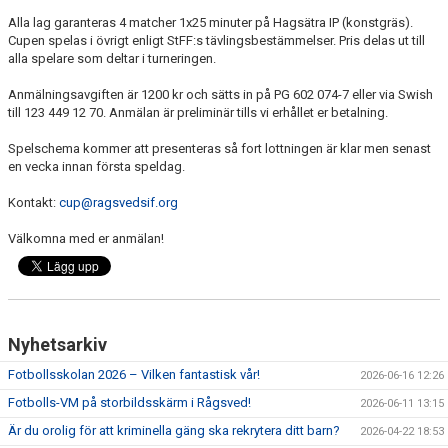
Alla lag garanteras 4 matcher 1x25 minuter på Hagsätra IP (konstgräs).
Cupen spelas i övrigt enligt StFF:s tävlingsbestämmelser. Pris delas ut till
alla spelare som deltar i turneringen.
Anmälningsavgiften är 1200 kr och sätts in på PG 602 074-7 eller via Swish
till 123 449 12 70. Anmälan är preliminär tills vi erhållet er betalning.
Spelschema kommer att presenteras så fort lottningen är klar men senast
en vecka innan första speldag.
Kontakt:
cup@ragsvedsif.org
Välkomna med er anmälan!
Nyhetsarkiv
Fotbollsskolan 2026 – Vilken fantastisk vår!
2026-06-16 12:26
Fotbolls-VM på storbildsskärm i Rågsved!
2026-06-11 13:15
Är du orolig för att kriminella gäng ska rekrytera ditt barn?
2026-04-22 18:53