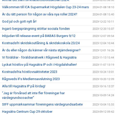
2024-02-05 08:00
Välkommen till ICA Supermarket Högdalen Cup 23-24 mars
2024-01-08 18:10
Är du rätt person för någon av våra nya roller 2024?
2024-01-08 15:40
God jul och gott nytt år!
2023-12-22 10:11
Ingarö bergsprängning stöttar sociala fonden
2023-12-20 15:07
Inbjudan till release-event på BABAS Burgers 9/12
2023-12-07 09:54
Kostnadsfri skridskoutlåning & skridskoskola 23/24
2023-12-04 10:44
Är du eller någon du känner vår nästa stjärndesigner?
2023-12-01 16:26
Vi föräldrar - föräldranätverk i Rågsved & Hagsätra
2023-11-13 15:44
Lyckat höstlov på Hagsätra IP och i Högdalshallen!
2023-11-07 13:19
Kostnadsfria höstlovsaktiviteter 2023
2023-10-24 13:01
Rågsveds IFs Medlemsavslutning 2023
2023-10-20 12:09
Alla till Hagsätra IP på lördag!
2023-10-16 13:37
”Jag är förvånad att inte fler föreningar har
2023-10-09 14:24
värdegrundscoacher”
StFF uppmärksammar föreningens värdegrundsarbete
2023-10-04 15:55
Hagsätra Centrum Cup 29 oktober
2023-09-12 09:42