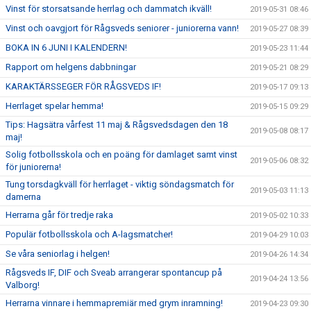
Vinst för storsatsande herrlag och dammatch ikväll!
2019-05-31 08:46
Vinst och oavgjort för Rågsveds seniorer - juniorerna vann!
2019-05-27 08:39
BOKA IN 6 JUNI I KALENDERN!
2019-05-23 11:44
Rapport om helgens dabbningar
2019-05-21 08:29
KARAKTÄRSSEGER FÖR RÅGSVEDS IF!
2019-05-17 09:13
Herrlaget spelar hemma!
2019-05-15 09:29
Tips: Hagsätra vårfest 11 maj & Rågsvedsdagen den 18
2019-05-08 08:17
maj!
Solig fotbollsskola och en poäng för damlaget samt vinst
2019-05-06 08:32
för juniorerna!
Tung torsdagkväll för herrlaget - viktig söndagsmatch för
2019-05-03 11:13
damerna
Herrarna går för tredje raka
2019-05-02 10:33
Populär fotbollsskola och A-lagsmatcher!
2019-04-29 10:03
Se våra seniorlag i helgen!
2019-04-26 14:34
Rågsveds IF, DIF och Sveab arrangerar spontancup på
2019-04-24 13:56
Valborg!
Herrarna vinnare i hemmapremiär med grym inramning!
2019-04-23 09:30