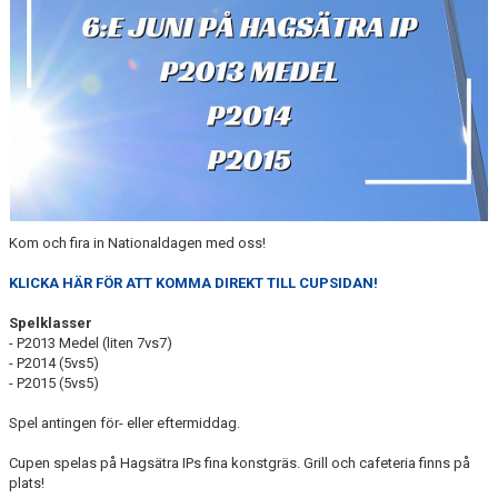
TRÄNINGSKLÄDER
RÅGSVEDS IF I MEDIA
FONDER
Kom och fira in Nationaldagen med oss!
KLICKA HÄR FÖR ATT KOMMA DIREKT TILL CUPSIDAN!
Spelklasser
- P2013 Medel (liten 7vs7)
- P2014 (5vs5)
- P2015 (5vs5)
Spel antingen för- eller eftermiddag.
Cupen spelas på Hagsätra IPs fina konstgräs. Grill och cafeteria finns på
plats!