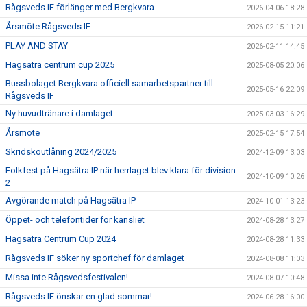
Rågsveds IF förlänger med Bergkvara
2026-04-06 18:28
Årsmöte Rågsveds IF
2026-02-15 11:21
PLAY AND STAY
2026-02-11 14:45
Hagsätra centrum cup 2025
2025-08-05 20:06
Bussbolaget Bergkvara officiell samarbetspartner till
2025-05-16 22:09
Rågsveds IF
Ny huvudtränare i damlaget
2025-03-03 16:29
Årsmöte
2025-02-15 17:54
Skridskoutlåning 2024/2025
2024-12-09 13:03
Folkfest på Hagsätra IP när herrlaget blev klara för division
2024-10-09 10:26
2
Avgörande match på Hagsätra IP
2024-10-01 13:23
Öppet- och telefontider för kansliet
2024-08-28 13:27
Hagsätra Centrum Cup 2024
2024-08-28 11:33
Rågsveds IF söker ny sportchef för damlaget
2024-08-08 11:03
Missa inte Rågsvedsfestivalen!
2024-08-07 10:48
Rågsveds IF önskar en glad sommar!
2024-06-28 16:00