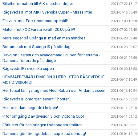
Biljettinformation till AIK-matchen dröjer
2021-07-22 13:17
Rågsveds IF mot AIK i Svenska Cupen - Missa inte!
2021-07-15 06:49
Fin vinst mot Foc + sommaruppehåll!
2021-07-03 10:28
Match mot FOC Farsta ikväll - 20.00 på IP!
2021-07-02 09:48
Moralseger på Spånga IP med en man mindre !
2021-06-28 09:40
Bortamatch mot Spånga IS på söndag!
2021-06-23 09:07
Oavgjort i serien och avancemang i cupen för herrarna -
2021-06-21 09:50
Damerna förlorade på Lidingö
Rågsveds IF i svenska cupen
2021-06-20 15:53
HEMMAPREMIÄR I DIVISION 3 HERR - STÖD RÅGSVEDS IF
2021-06-17 10:49
MOT DIVISION 2!
Herrfutsal tar nya tag med Hedi Rabun och Andam Jassem
2021-06-16 10:54
Rågsveds IF omorganiserar till hösten!
2021-06-15 09:52
Herr och dam segrade i helgen!
2021-06-14 23:10
Inför omgång 2 av division 3 och Victoria Cup!
2021-06-11 09:12
Förluster för seniorlagen i säsongspremiären
2021-06-07 08:51
Damerna gör tävlingsdebut i cupen på söndag!
2021-06-04 12:14