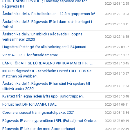
STOR TRANSFERNYHET; Landslagsspelare klar för
2020-12-31 12:25
Rågsveds IF!
Årskrönika del 4: Fotbollsskolan - 12 års gruppernas år!
2020-12-29 10:53
Årskrönika del 3: Rågsveds IF år i dam- och herrlaget i
2020-12-28 10:11
fotboll!
Årskrönika del 2: En inblick i Rågsveds IF öppna
2020-12-22 16:58
verksamheter 2020!
Hagsätra IP stängd för alla bokningar till 24 januari
2020-12-22 09:57
Vinst 4-1 i RFL för futsaldamerna!
2020-12-20 13:07
LÄNK FÖR ATT SE LÖRDAGENS VIKTIGA MATCH I RFL!
2020-12-18 10:45
INFÖR: Rågsveds IF - Stockholm United i RFL. OBS Se
2020-12-18 10:37
matchen på webben!
Årskrönika del 1: Rågsveds IF har sänt två spelare till
2020-12-17 11:33
elitnivå under 2020!
Kvartett från egna leden lyfts upp i juniortruppen!
2020-12-16 10:48
Förlust mot DIF för DAMFUTSAL
2020-12-14 09:11
Corona-anpassat träningsmatchpaket 2021
2020-12-08 13:34
Rågsveds IF vann nypremiären i RFL (Futsal) mot Örebro!
2020-12-07 09:19
Rågsveds IF julkalender med Sponsorhuset
2020-12-05 22:49