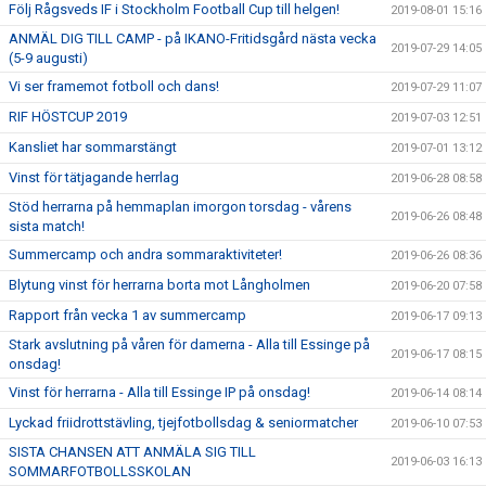
Följ Rågsveds IF i Stockholm Football Cup till helgen!
2019-08-01 15:16
ANMÄL DIG TILL CAMP - på IKANO-Fritidsgård nästa vecka
2019-07-29 14:05
(5-9 augusti)
Vi ser framemot fotboll och dans!
2019-07-29 11:07
RIF HÖSTCUP 2019
2019-07-03 12:51
Kansliet har sommarstängt
2019-07-01 13:12
Vinst för tätjagande herrlag
2019-06-28 08:58
Stöd herrarna på hemmaplan imorgon torsdag - vårens
2019-06-26 08:48
sista match!
Summercamp och andra sommaraktiviteter!
2019-06-26 08:36
Blytung vinst för herrarna borta mot Långholmen
2019-06-20 07:58
Rapport från vecka 1 av summercamp
2019-06-17 09:13
Stark avslutning på våren för damerna - Alla till Essinge på
2019-06-17 08:15
onsdag!
Vinst för herrarna - Alla till Essinge IP på onsdag!
2019-06-14 08:14
Lyckad friidrottstävling, tjejfotbollsdag & seniormatcher
2019-06-10 07:53
SISTA CHANSEN ATT ANMÄLA SIG TILL
2019-06-03 16:13
SOMMARFOTBOLLSSKOLAN