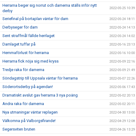
Herrarna beger sig norrut och damerna ställs inför nytt
2022-05-25 10:39
derby
Seriefinal på bortaplan väntar för dam
2022-05-24 18:11
Derbyseger för dam
2022-05-24 14:13
Sent straffmål fällde herrlaget
2022-05-24 14:02
Damlaget tuffar på
2022-05-16 23:13
Hemmaförlust för herrarna
2022-05-16 10:00
Herrarna fick nöja sig med kryss
2022-05-09 22:16
Tredje raka för damerna
2022-05-09 21:49
Söndagstrip till Uppsala väntar för herrarna
2022-05-07 22:26
Söderortsderby på agendan!
2022-05-06 17:43
Dramatiskt avslut gav herrarna 3 nya poäng
2022-05-02 20:13
Andra raka för damerna
2022-05-02 20:11
Nya utmaningar väntar replagen
2022-04-30 13:00
Välkomna på Valborgsfirande!
2022-04-29 12:08
Segersviten bruten
2022-04-26 13:29