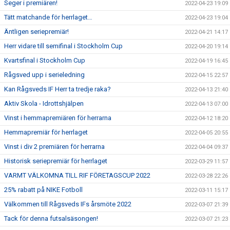
Seger i premiären!
2022-04-23 19:09
Tätt matchande för herrlaget…
2022-04-23 19:04
Äntligen seriepremiär!
2022-04-21 14:17
Herr vidare till semifinal i Stockholm Cup
2022-04-20 19:14
Kvartsfinal i Stockholm Cup
2022-04-19 16:45
Rågsved upp i serieledning
2022-04-15 22:57
Kan Rågsveds IF Herr ta tredje raka?
2022-04-13 21:40
Aktiv Skola - Idrottshjälpen
2022-04-13 07:00
Vinst i hemmapremiären för herrarna
2022-04-12 18:20
Hemmapremiär för herrlaget
2022-04-05 20:55
Vinst i div 2 premiären för herrarna
2022-04-04 09:37
Historisk seriepremiär för herrlaget
2022-03-29 11:57
VARMT VÄLKOMNA TILL RIF FÖRETAGSCUP 2022
2022-03-28 22:26
25% rabatt på NIKE Fotboll
2022-03-11 15:17
Välkommen till Rågsveds IFs årsmöte 2022
2022-03-07 21:39
Tack för denna futsalsäsongen!
2022-03-07 21:23