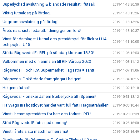
Superlyckad avslutning & blandade resultat i futsal!
2019-11-18 20:30
Viktig futsaldag på lördag!
2019-11-13 15:26
Ungdomsavslutning på lördag!
2019-11-13 13:26
Årets näst sista ledarutbildning genomförd!
2019-11-13 10:37
Vinst för damlaget i futsal och premiärspel för flickor U14
2019-11-11 10:05
och pojkar U15
Stötta Rågsveds IF i RFL på söndag klockan 18.30!
2019-11-08 12:53
Välkommen med din anmälan till RIF Vårcup 2020
2019-11-08 11:12
Rågsveds IF och ICA Supermarket Hagsätra = sant!
2019-11-07 11:06
Rågsveds IF skördade framgångar i helgen!
2019-11-04 10:15
Helgens futsal!
2019-11-02 12:10
Rågsveds IF önskar Jahem Burke lycka till i Spanien!
2019-10-31 13:12
Halvvägs in i höstlovet har det varit full fart i Hagsätrahallen!
2019-10-30 10:44
Vinst i hemmapremiären för herr och förlust i RFL!
2019-10-28 08:39
Stöd Rågsveds IF futsal på söndag!
2019-10-25 16:50
Vinst i årets sista match för herrarna!
2019-10-25 16:49
Otrolig helg för Rågsveds IF - Grattis Flickor U13 och