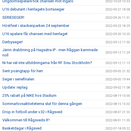
Ungdomsspelare fick chansen mot Ingarö
2022-10-03 10:53
U16 debutant i herrlagets bortaseger
2022-09-27 18:58
SERIESEGER!
2022-09-26 11:51
Höstfest i stackenparken 24 september
2022-09-23 18:29
U16 spelare får chansen med herrlaget
2022-09-20 10:25
Derbyseger!
2022-09-12 17:50
Jämn drabbning på Hagsätra IP - men Råggan kammade
2022-09-12 11:24
noll
Ni har väl inte utbildningarna från RF Sisu Stockholm?
2022-09-12 11:15
Sent poängtapp för herr
2022-09-05 21:32
Seger i seriefinalen
2022-09-05 19:44
Update: replag
2022-09-02 11:08
25% rabatt på NIKE hos Stadium
2022-08-19 10:00
Sommarlovsaktiviteterna slut för denna gången
2022-08-15 15:02
Drop in fotboll under v.32 i Rågsved
2022-08-07 21:55
Välkommen till Rågsveds IF!
2022-08-01 11:05
Basketdagar i Rågsved
2022-07-18 09:22