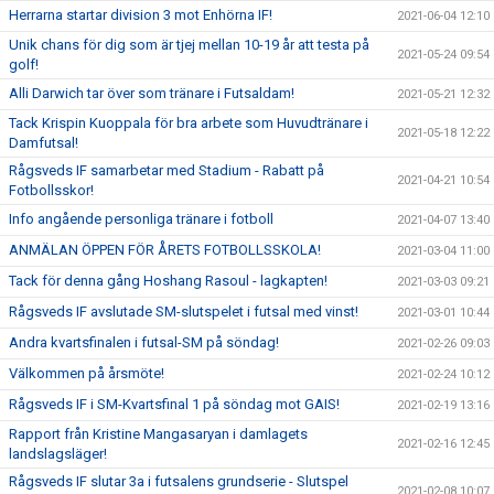
Herrarna startar division 3 mot Enhörna IF!
2021-06-04 12:10
Unik chans för dig som är tjej mellan 10-19 år att testa på
2021-05-24 09:54
golf!
Alli Darwich tar över som tränare i Futsaldam!
2021-05-21 12:32
Tack Krispin Kuoppala för bra arbete som Huvudtränare i
2021-05-18 12:22
Damfutsal!
Rågsveds IF samarbetar med Stadium - Rabatt på
2021-04-21 10:54
Fotbollsskor!
Info angående personliga tränare i fotboll
2021-04-07 13:40
ANMÄLAN ÖPPEN FÖR ÅRETS FOTBOLLSSKOLA!
2021-03-04 11:00
Tack för denna gång Hoshang Rasoul - lagkapten!
2021-03-03 09:21
Rågsveds IF avslutade SM-slutspelet i futsal med vinst!
2021-03-01 10:44
Andra kvartsfinalen i futsal-SM på söndag!
2021-02-26 09:03
Välkommen på årsmöte!
2021-02-24 10:12
Rågsveds IF i SM-Kvartsfinal 1 på söndag mot GAIS!
2021-02-19 13:16
Rapport från Kristine Mangasaryan i damlagets
2021-02-16 12:45
landslagsläger!
Rågsveds IF slutar 3a i futsalens grundserie - Slutspel
2021-02-08 10:07