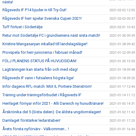
nästa!
Rågsveds IF P14 bjuder in till Try-Out!
2021-02-02 12:05
Rågsveds IF herr spelar Svenska Cupen 2021!
2021-02-02 09:37
Tuff förlust i Södertälje
2021-02-01 10:42
Retur mot Södertälje FC i grundseriens näst sista match!
2021-01-30 09:39
Kristine Mangasaryan inkallad till landslagsläger!
2021-01-28 09:42
Provspela för herr-juniorerna i februari månad!
2021-01-22 09:39
FÖLJ PLANENS STATUS PÅ HUVUDSIDAN!
2021-01-20 15:50
Lagträningen kan starta från och med idag!
2021-01-18 09:48
Rågsveds IF vann i futsalens högsta liga!
2021-01-18 09:20
Inför dagens RFL-match: Möt IL Portiere Stenström!
2021-01-17 12:44
Träning under träningsförbudet i Rågsveds IF
2021-01-14 11:12
Herrlaget förnyar inför 2021 - Alli Darwich ny huvudtränare!
2021-01-05 14:31
Årskrönika del 5 (Sista delen): De äldsta ungdomslagen!
2021-01-02 11:42
Damlaget förstärker ledarstaben!
2021-01-01 17:25
Årets första nyförvärv - Välkommen... !
2021-01-01 16:44