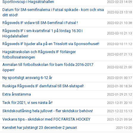
Sportlovscup i Hagsätrahallen
2022-02-23 14:09
Datum för SM-semifinalerna i Futsal spikade - kom och visa
2022-02-23 13:18
ditt stöd!
Rågsveds IF vidare till SM-Semifinal i Futsal !
2022-02-21 10:38
Rågsveds IF i sm-kvartsfinal 1 på lördag 16.30 i
2022-02-10 21:13
Högdalshallen!
Rågsveds IF bjuder alla på en Trisslott via Sponsorhuset!
2022-02-10 11:12
Hagsätraskolan och Rågsveds IF förlänger
2022-02-07 21:13
fotbollssatsningen
Anmälan till fotbollsskolan för barn födda 2016-2017
2022-02-02 21:00
öppen!
Ny sportsligt ansvarig 6-12 år
2022-02-01 00:17
Ruskiga Rågsveds IF damfutsal till SM-slutspel!
2022-01-30 18:34
Extra årsstämma
2022-01-29 21:12
Tack för 2021, vi ses nästa år!
2021-12-31 20:10
Skridskoutlåning hela jullovet - fler skridskor behövs!
2021-12-22 15:13
Veckans tips - skridskor med FOC FARSTA HOCKEY
2021-12-21 09:54
Kansliet har julstängt 23 december-2 januari
2021-12-20