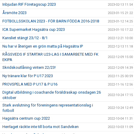
Inbjudan RIF Företagscup 2023
2023-02-13 11:54
Årsmöte 2023
2023-01-15 21:22
FOTBOLLSSKOLAN 2023 - FÖR BARN FÖDDA 2016-2018
2023-01-12 14:25
ICA Supermarket Hagsätra cup 2023
2023-01-10 17:22
Kansliet stängt 23/12 - 8/1
2022-12-21 10:00
Nu har vi återigen en grön matta på Hagsätra IP
2022-12-13 11:18
RÅGSVEDS IF STARTAR U23-LAG I SAMARBETE MED FK
2022-12-09 15:00
EKIPA
Skridskoutlåning vintern 22/23!
2022-12-09 14:39
Ny tränare klar för P U17 2023
2022-11-25 00:59
PROVSPELA MED P U17 & P U16
2022-11-16 12:56
Digital utbildning i coachande föräldraskap onsdagen 26
2022-10-24 17:15
oktober
Stark avslutning för föreningens representationslag i
2022-10-24 12:49
fotboll
Hagsätra centrum cup 2022
2022-10-04 11:31
Herrlaget räckte inte till borta mot Sandviken
2022-10-03 11:09