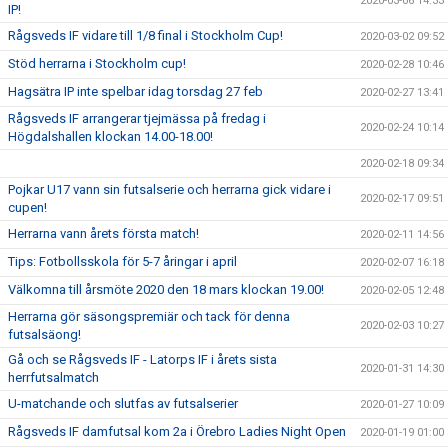
2020-03-06 14:33
IP!
Rågsveds IF vidare till 1/8 final i Stockholm Cup!
2020-03-02 09:52
Stöd herrarna i Stockholm cup!
2020-02-28 10:46
Hagsätra IP inte spelbar idag torsdag 27 feb
2020-02-27 13:41
Rågsveds IF arrangerar tjejmässa på fredag i
2020-02-24 10:14
Högdalshallen klockan 14.00-18.00!
2020-02-18 09:34
Pojkar U17 vann sin futsalserie och herrarna gick vidare i
2020-02-17 09:51
cupen!
Herrarna vann årets första match!
2020-02-11 14:56
Tips: Fotbollsskola för 5-7 åringar i april
2020-02-07 16:18
Välkomna till årsmöte 2020 den 18 mars klockan 19.00!
2020-02-05 12:48
Herrarna gör säsongspremiär och tack för denna
2020-02-03 10:27
futsalsäong!
Gå och se Rågsveds IF - Latorps IF i årets sista
2020-01-31 14:30
herrfutsalmatch
U-matchande och slutfas av futsalserier
2020-01-27 10:09
Rågsveds IF damfutsal kom 2a i Örebro Ladies Night Open
2020-01-19 01:00