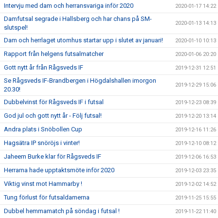
Intervju med dam och herransvariga inför 2020
2020-01-17 14:22
Damfutsal segrade i Hallsberg och har chans på SM-
2020-01-13 14:13
slutspel!
Dam och herrlaget utomhus startar upp i slutet av januari!
2020-01-10 10:13
Rapport från helgens futsalmatcher
2020-01-06 20:20
Gott nytt år från Rågsveds IF
2019-12-31 12:51
Se Rågsveds IF-Brandbergen i Högdalshallen imorgon
2019-12-29 15:06
20.30!
Dubbelvinst för Rågsveds IF i futsal
2019-12-23 08:39
God jul och gott nytt år - Följ futsal!
2019-12-20 13:14
Andra plats i Snöbollen Cup
2019-12-16 11:26
Hagsätra IP snöröjs i vinter!
2019-12-10 08:12
Jaheem Burke klar för Rågsveds IF
2019-12-06 16:53
Herrarna hade upptaktsmöte inför 2020
2019-12-03 23:35
Viktig vinst mot Hammarby !
2019-12-02 14:52
Tung förlust för futsaldamerna
2019-11-25 15:55
Dubbel hemmamatch på söndag i futsal !
2019-11-22 11:40