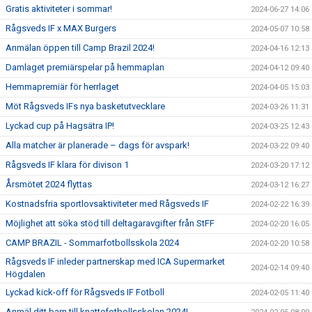
Gratis aktiviteter i sommar!
2024-06-27 14:06
Rågsveds IF x MAX Burgers
2024-05-07 10:58
Anmälan öppen till Camp Brazil 2024!
2024-04-16 12:13
Damlaget premiärspelar på hemmaplan
2024-04-12 09:40
Hemmapremiär för herrlaget
2024-04-05 15:03
Möt Rågsveds IFs nya basketutvecklare
2024-03-26 11:31
Lyckad cup på Hagsätra IP!
2024-03-25 12:43
Alla matcher är planerade – dags för avspark!
2024-03-22 09:40
Rågsveds IF klara för divison 1
2024-03-20 17:12
Årsmötet 2024 flyttas
2024-03-12 16:27
Kostnadsfria sportlovsaktiviteter med Rågsveds IF
2024-02-22 16:39
Möjlighet att söka stöd till deltagaravgifter från StFF
2024-02-20 16:05
CAMP BRAZIL - Sommarfotbollsskola 2024
2024-02-20 10:58
Rågsveds IF inleder partnerskap med ICA Supermarket
2024-02-14 09:40
Högdalen
Lyckad kick-off för Rågsveds IF Fotboll
2024-02-05 11:40
Anmäl ditt barn till knattefotbollsskolan 2024!