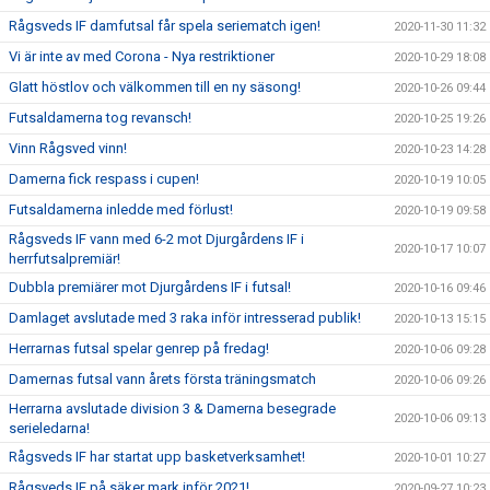
Rågsveds IF damfutsal får spela seriematch igen!
2020-11-30 11:32
Vi är inte av med Corona - Nya restriktioner
2020-10-29 18:08
Glatt höstlov och välkommen till en ny säsong!
2020-10-26 09:44
Futsaldamerna tog revansch!
2020-10-25 19:26
Vinn Rågsved vinn!
2020-10-23 14:28
Damerna fick respass i cupen!
2020-10-19 10:05
Futsaldamerna inledde med förlust!
2020-10-19 09:58
Rågsveds IF vann med 6-2 mot Djurgårdens IF i
2020-10-17 10:07
herrfutsalpremiär!
Dubbla premiärer mot Djurgårdens IF i futsal!
2020-10-16 09:46
Damlaget avslutade med 3 raka inför intresserad publik!
2020-10-13 15:15
Herrarnas futsal spelar genrep på fredag!
2020-10-06 09:28
Damernas futsal vann årets första träningsmatch
2020-10-06 09:26
Herrarna avslutade division 3 & Damerna besegrade
2020-10-06 09:13
serieledarna!
Rågsveds IF har startat upp basketverksamhet!
2020-10-01 10:27
Rågsveds IF på säker mark inför 2021!
2020-09-27 10:23