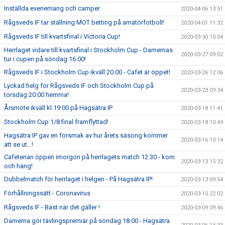
Inställda evenemang och camper
2020-04-06 13:51
Rågsveds IF tar ställning MOT betting på amatörfotboll!
2020-04-01 11:32
Rågsveds IF till kvartsfinal i Victoria Cup!
2020-03-30 10:04
Herrlaget vidare till kvartsfinal i Stockholm Cup - Damernas
2020-03-27 09:02
tur i cupen på söndag 16.00!
Rågsveds IF i Stockholm Cup ikväll 20.00 - Cafet är öppet!
2020-03-26 12:06
Lyckad helg för Rågsveds IF och Stockholm Cup på
2020-03-23 09:34
torsdag 20.00 hemma!
Årsmöte ikväll kl.19:00 på Hagsätra IP
2020-03-18 11:41
Stockholm Cup 1/8 final framflyttad!
2020-03-18 10:49
Hagsätra IP gav en försmak av hur årets säsong kommer
2020-03-16 10:14
att se ut...!
Cafeterian öppen imorgon på herrlagets match 12.30 - kom
2020-03-13 15:32
och häng!
Dubbelmatch för herrlaget i helgen - På Hagsätra IP!
2020-03-13 09:54
Förhållningssätt - Coronavirus
2020-03-10 22:02
Rågsveds IF - Bäst när det gäller !
2020-03-09 09:46
Damerna gör tävlingspremiär på söndag 18.00 - Hagsätra