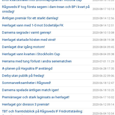
2020-08-18 10:26
Rågsveds IF tog första segern i dam-trean och BP i kvart på
2020-08-17 10:13
onsdag!
Äntligen premiär för ett starkt damlag!
2020-08-14 12:56
Herrlaget vann med 1-0 mot Södertälje FK
2020-08-14 12:51
Damerna segrade i varmt genrep!
2020-08-10 13:08
Herrlaget startade hösten med vinst!
2020-08-08 19:38
Damlaget drar igång motorn!
2020-08-04 09:45
Herrlaget vann kvarten i Stockholm Cup
2020-08-04 09:38
Herrarna med tung förlust i andra seriematchen
2020-07-01 11:29
A-planen på Hagsätra IP avstängd
2020-06-28 17:35
Derby utan publik på fredag!
2020-06-22 09:06
Sommarverksamheter i Rågsved!
2020-06-18 12:47
Damerna spelade äntligen match igen!
2020-06-18 10:25
Premiärseger och stark laginsats av herrlaget!
2020-06-17 10:02
Herrlaget gör division 3 premiär!
2020-06-12 09:14
TBT och framtidsblick på Rågsveds IF Friidrottstävling:
2020-06-04 10:54