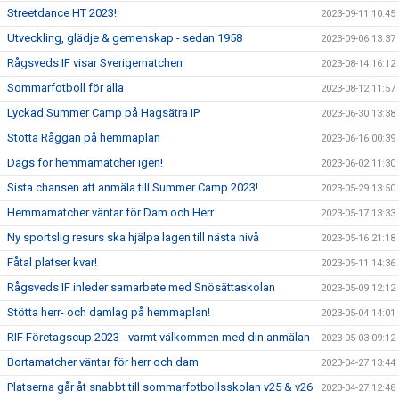
Streetdance HT 2023!
2023-09-11 10:45
Utveckling, glädje & gemenskap - sedan 1958
2023-09-06 13:37
Rågsveds IF visar Sverigematchen
2023-08-14 16:12
Sommarfotboll för alla
2023-08-12 11:57
Lyckad Summer Camp på Hagsätra IP
2023-06-30 13:38
Stötta Råggan på hemmaplan
2023-06-16 00:39
Dags för hemmamatcher igen!
2023-06-02 11:30
Sista chansen att anmäla till Summer Camp 2023!
2023-05-29 13:50
Hemmamatcher väntar för Dam och Herr
2023-05-17 13:33
Ny sportslig resurs ska hjälpa lagen till nästa nivå
2023-05-16 21:18
Fåtal platser kvar!
2023-05-11 14:36
Rågsveds IF inleder samarbete med Snösättaskolan
2023-05-09 12:12
Stötta herr- och damlag på hemmaplan!
2023-05-04 14:01
RIF Företagscup 2023 - varmt välkommen med din anmälan
2023-05-03 09:12
Bortamatcher väntar för herr och dam
2023-04-27 13:44
Platserna går åt snabbt till sommarfotbollsskolan v25 & v26
2023-04-27 12:48