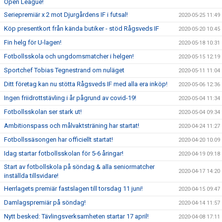
Open League!
Seriepremiär x 2 mot Djurgårdens IF i futsal!
2020-05-25 11:49
Köp presentkort från kända butiker - stöd Rågsveds IF
2020-05-20 10:45
Fin helg för U-lagen!
2020-05-18 10:31
Fotbollsskola och ungdomsmatcher i helgen!
2020-05-15 12:19
Sportchef Tobias Tegnestrand om nuläget
2020-05-11 11:04
Ditt företag kan nu stötta Rågsveds IF med alla era inköp!
2020-05-06 12:36
Ingen friidrottstävling i år pågrund av covid-19!
2020-05-04 11:34
Fotbollsskolan ser stark ut!
2020-05-04 09:34
Ambitionspass och målvaktsträning har startat!
2020-04-24 11:27
Fotbollssäsongen har officiellt startat!
2020-04-20 10:09
Idag startar fotbollsskolan för 5-6 åringar!
2020-04-19 09:18
Start av fotbollskola på söndag & alla seniormatcher
2020-04-17 14:20
inställda tillsvidare!
Herrlagets premiär fastslagen till torsdag 11 juni!
2020-04-15 09:47
Damlagspremiär på söndag!
2020-04-14 11:57
Nytt besked: Tävlingsverksamheten startar 17 april!
2020-04-08 17:11