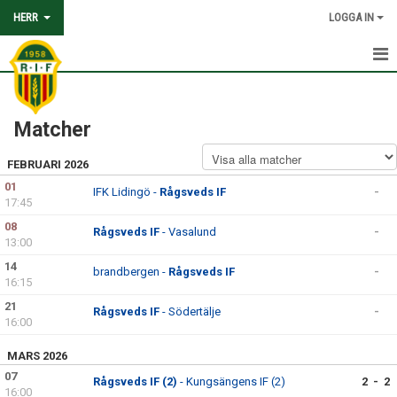
HERR
LOGGA IN
HEM
Matcher
KALENDER
FEBRUARI 2026
MATCHER
01
IFK Lidingö -
Rågsveds IF
-
17:45
TRUPPEN
08
Rågsveds IF
- Vasalund
-
KONTAKT
13:00
14
brandbergen -
Rågsveds IF
-
16:15
21
Rågsveds IF
- Södertälje
-
16:00
MARS 2026
07
Rågsveds IF (2)
- Kungsängens IF (2)
2 - 2
16:00