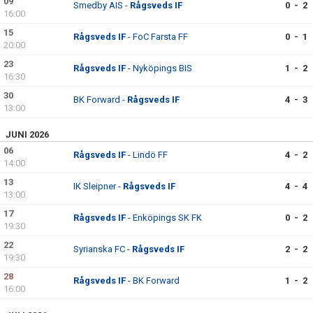
09
Smedby AIS -
Rågsveds IF
0 - 2
16:00
15
Rågsveds IF
- FoC Farsta FF
0 - 1
20:00
23
Rågsveds IF
- Nyköpings BIS
1 - 2
16:30
30
BK Forward -
Rågsveds IF
4 - 3
13:00
JUNI 2026
06
Rågsveds IF
- Lindö FF
4 - 2
14:00
13
IK Sleipner -
Rågsveds IF
4 - 4
13:00
17
Rågsveds IF
- Enköpings SK FK
0 - 2
19:30
22
Syrianska FC -
Rågsveds IF
2 - 2
19:30
28
Rågsveds IF
- BK Forward
1 - 2
16:00