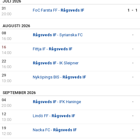
JULI 2026
31
FoC Farsta FF -
Rågsveds IF
1 - 1
20:00
AUGUSTI 2026
08
Rågsveds IF
- Syrianska FC
-
16:00
16
Fittja IF -
Rågsveds IF
-
14:00
22
Rågsveds IF
- IK Sleipner
-
16:00
29
Nyköpings BIS -
Rågsveds IF
-
13:00
SEPTEMBER 2026
04
Rågsveds IF
- IFK Haninge
-
20:00
12
Lindö FF -
Rågsveds IF
-
13:00
19
Nacka FC -
Rågsveds IF
-
12:00