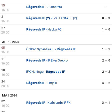
15
Rågsveds IF
- Sunnersta
-
16:00
21
Rågsveds IF (2)
- FoC Farsta FF (2)
0 - 3
16:00
27
Rågsveds IF
- Nacka FC
1 - 0
20:00
APRIL 2026
05
Örebro Syrianska IF -
Rågsveds IF
1 - 1
16:00
11
Rågsveds IF
- IF Eker Örebro
2 - 0
16:00
18
IFK Haninge -
Rågsveds IF
2 - 2
16:00
24
Rågsveds IF
- Fittja IF
4 - 2
20:00
MAJ 2026
02
Rågsveds IF
- Karlslunds IF FK
3 - 1
16:00