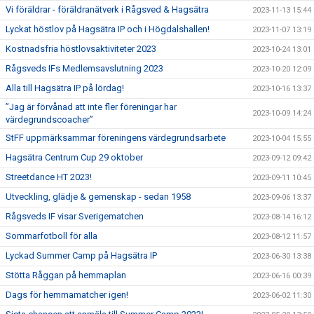
Vi föräldrar - föräldranätverk i Rågsved & Hagsätra
2023-11-13 15:44
Lyckat höstlov på Hagsätra IP och i Högdalshallen!
2023-11-07 13:19
Kostnadsfria höstlovsaktiviteter 2023
2023-10-24 13:01
Rågsveds IFs Medlemsavslutning 2023
2023-10-20 12:09
Alla till Hagsätra IP på lördag!
2023-10-16 13:37
”Jag är förvånad att inte fler föreningar har
2023-10-09 14:24
värdegrundscoacher”
StFF uppmärksammar föreningens värdegrundsarbete
2023-10-04 15:55
Hagsätra Centrum Cup 29 oktober
2023-09-12 09:42
Streetdance HT 2023!
2023-09-11 10:45
Utveckling, glädje & gemenskap - sedan 1958
2023-09-06 13:37
Rågsveds IF visar Sverigematchen
2023-08-14 16:12
Sommarfotboll för alla
2023-08-12 11:57
Lyckad Summer Camp på Hagsätra IP
2023-06-30 13:38
Stötta Råggan på hemmaplan
2023-06-16 00:39
Dags för hemmamatcher igen!
2023-06-02 11:30