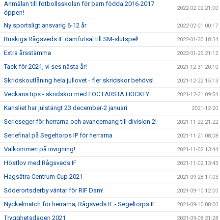
Anmälan till fotbollsskolan för barn födda 2016-2017
2022-02-02 21:00
öppen!
Ny sportsligt ansvarig 6-12 år
2022-02-01 00:17
Ruskiga Rågsveds IF damfutsal till SM-slutspel!
2022-01-30 18:34
Extra årsstämma
2022-01-29 21:12
Tack för 2021, vi ses nästa år!
2021-12-31 20:10
Skridskoutlåning hela jullovet - fler skridskor behövs!
2021-12-22 15:13
Veckans tips - skridskor med FOC FARSTA HOCKEY
2021-12-21 09:54
Kansliet har julstängt 23 december-2 januari
2021-12-20
Serieseger för herrarna och avancemang till division 2!
2021-11-22 21:22
Seriefinal på Segeltorps IP för herrarna
2021-11-21 08:08
Välkommen på invigning!
2021-11-02 13:44
Höstlov med Rågsveds IF
2021-11-02 13:43
Hagsätra Centrum Cup 2021
2021-09-28 17:03
Söderortsderby väntar för RIF Dam!
2021-09-10 12:00
Nyckelmatch för herrarna; Rågsveds IF - Segeltorps IF
2021-09-10 08:00
Trygghetsdagen 2021
2021-09-08 21:28