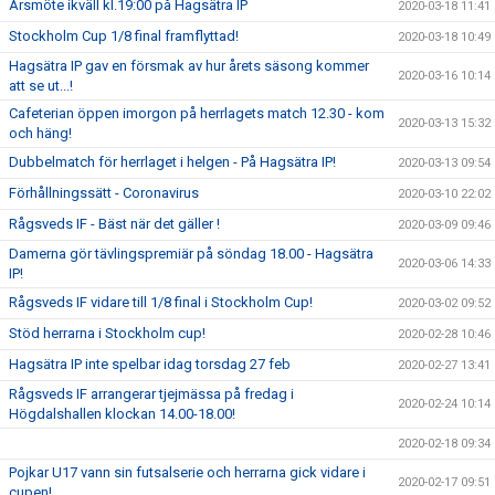
Årsmöte ikväll kl.19:00 på Hagsätra IP
2020-03-18 11:41
Stockholm Cup 1/8 final framflyttad!
2020-03-18 10:49
Hagsätra IP gav en försmak av hur årets säsong kommer
2020-03-16 10:14
att se ut...!
Cafeterian öppen imorgon på herrlagets match 12.30 - kom
2020-03-13 15:32
och häng!
Dubbelmatch för herrlaget i helgen - På Hagsätra IP!
2020-03-13 09:54
Förhållningssätt - Coronavirus
2020-03-10 22:02
Rågsveds IF - Bäst när det gäller !
2020-03-09 09:46
Damerna gör tävlingspremiär på söndag 18.00 - Hagsätra
2020-03-06 14:33
IP!
Rågsveds IF vidare till 1/8 final i Stockholm Cup!
2020-03-02 09:52
Stöd herrarna i Stockholm cup!
2020-02-28 10:46
Hagsätra IP inte spelbar idag torsdag 27 feb
2020-02-27 13:41
Rågsveds IF arrangerar tjejmässa på fredag i
2020-02-24 10:14
Högdalshallen klockan 14.00-18.00!
2020-02-18 09:34
Pojkar U17 vann sin futsalserie och herrarna gick vidare i
2020-02-17 09:51
cupen!