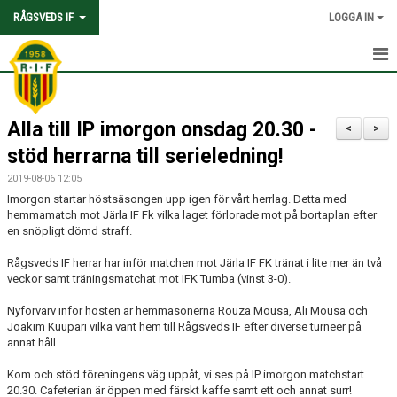
RÅGSVEDS IF
LOGGA IN
HEM
Alla till IP imorgon onsdag 20.30 -
KONTAKT
<
>
stöd herrarna till serieledning!
OM FÖRENINGEN
2019-08-06 12:05
Imorgon startar höstsäsongen upp igen för vårt herrlag. Detta med
AVGIFTER
hemmamatch mot Järla IF Fk vilka laget förlorade mot på bortaplan efter
en snöpligt dömd straff.
TRYGGHET OCH VÄRDEGRUND
Rågsveds IF herrar har inför matchen mot Järla IF FK tränat i lite mer än två
veckor samt träningsmatchat mot IFK Tumba (vinst 3-0).
KNATTEFOTBOLLSSKOLA
Nyförvärv inför hösten är hemmasönerna Rouza Mousa, Ali Mousa och
PARTNERSKAP & SPONSRING
Joakim Kuupari vilka vänt hem till Rågsveds IF efter diverse turneer på
annat håll.
SKOLSAMARBETEN
Kom och stöd föreningens väg uppåt, vi ses på IP imorgon matchstart
20.30. Cafeterian är öppen med färskt kaffe samt ett och annat surr!
SOCIAL HÅLLBARHET