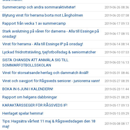
Summercamp och andra sommaraktiviteter!
2019-06-26 08:36
Blytung vinst för herrarna borta mot Långholmen
2019-06-20 07:58
Rapport från vecka 1 av summercamp
2019-06-17 09:13
Stark avslutning på våren för damerna - Alla till Essinge på
2019-06-17 08:15
onsdag!
Vinst för herrarna - Alla till Essinge IP på onsdag!
2019-06-14 08:14
Lyckad friidrottstävling, tjejfotbollsdag & seniormatcher
2019-06-10 07:53
SISTA CHANSEN ATT ANMÄLA SIG TILL
2019-06-03 16:13
SOMMARFOTBOLLSSKOLAN
Vinst för storsatsande herrlag och dammatch ikväll!
2019-05-31 08:46
Vinst och oavgjort för Rågsveds seniorer - juniorerna vann!
2019-05-27 08:39
BOKA IN 6 JUNI I KALENDERN!
2019-05-23 11:44
Rapport om helgens dabbningar
2019-05-21 08:29
KARAKTÄRSSEGER FÖR RÅGSVEDS IF!
2019-05-17 09:13
Herrlaget spelar hemma!
2019-05-15 09:29
Tips: Hagsätra vårfest 11 maj & Rågsvedsdagen den 18
2019-05-08 08:17
maj!