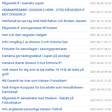
Rågsveds IF i svenska cupen
2021-06-20 15:53
HEMMAPREMIÄR I DIVISION 3 HERR - STÖD RÅGSVEDS IF
2021-06-17 10:49
MOT DIVISION 2!
Herrfutsal tar nya tag med Hedi Rabun och Andam Jassem
2021-06-16 10:54
Rågsveds IF omorganiserar till hösten!
2021-06-15 09:52
Herr och dam segrade i helgen!
2021-06-14 23:10
Inför omgång 2 av division 3 och Victoria Cup!
2021-06-11 09:12
Förluster för seniorlagen i säsongspremiären
2021-06-07 08:51
Damerna gör tävlingsdebut i cupen på söndag!
2021-06-04 12:14
Herrarna startar division 3 mot Enhörna IF!
2021-06-04 12:10
Unik chans för dig som är tjej mellan 10-19 år att testa på
2021-05-24 09:54
golf!
Alli Darwich tar över som tränare i Futsaldam!
2021-05-21 12:32
Tack Krispin Kuoppala för bra arbete som Huvudtränare i
2021-05-18 12:22
Damfutsal!
Rågsveds IF samarbetar med Stadium - Rabatt på
2021-04-21 10:54
Fotbollsskor!
Info angående personliga tränare i fotboll
2021-04-07 13:40