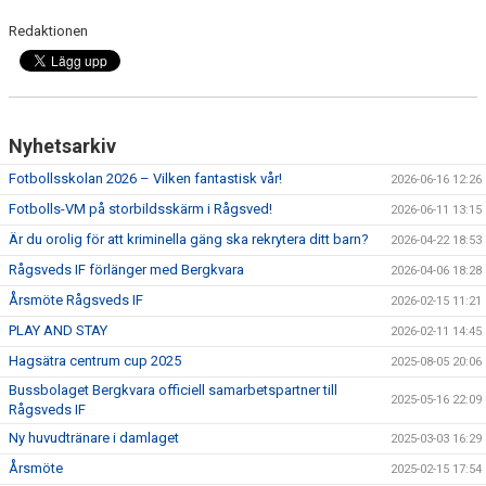
Redaktionen
TRÄNINGSKLÄDER
RÅGSVEDS IF I MEDIA
FONDER
Nyhetsarkiv
Fotbollsskolan 2026 – Vilken fantastisk vår!
2026-06-16 12:26
Fotbolls-VM på storbildsskärm i Rågsved!
2026-06-11 13:15
Är du orolig för att kriminella gäng ska rekrytera ditt barn?
2026-04-22 18:53
Rågsveds IF förlänger med Bergkvara
2026-04-06 18:28
Årsmöte Rågsveds IF
2026-02-15 11:21
PLAY AND STAY
2026-02-11 14:45
Hagsätra centrum cup 2025
2025-08-05 20:06
Bussbolaget Bergkvara officiell samarbetspartner till
2025-05-16 22:09
Rågsveds IF
Ny huvudtränare i damlaget
2025-03-03 16:29
Årsmöte
2025-02-15 17:54