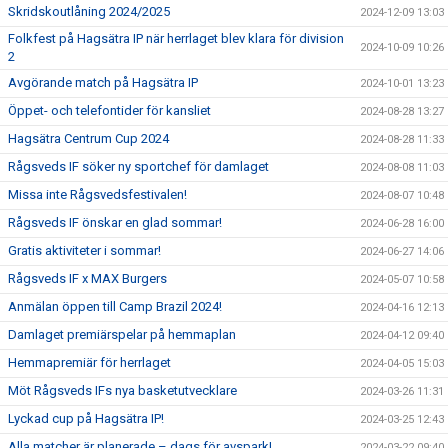
Skridskoutlåning 2024/2025
2024-12-09 13:03
Folkfest på Hagsätra IP när herrlaget blev klara för division
2024-10-09 10:26
2
Avgörande match på Hagsätra IP
2024-10-01 13:23
Öppet- och telefontider för kansliet
2024-08-28 13:27
Hagsätra Centrum Cup 2024
2024-08-28 11:33
Rågsveds IF söker ny sportchef för damlaget
2024-08-08 11:03
Missa inte Rågsvedsfestivalen!
2024-08-07 10:48
Rågsveds IF önskar en glad sommar!
2024-06-28 16:00
Gratis aktiviteter i sommar!
2024-06-27 14:06
Rågsveds IF x MAX Burgers
2024-05-07 10:58
Anmälan öppen till Camp Brazil 2024!
2024-04-16 12:13
Damlaget premiärspelar på hemmaplan
2024-04-12 09:40
Hemmapremiär för herrlaget
2024-04-05 15:03
Möt Rågsveds IFs nya basketutvecklare
2024-03-26 11:31
Lyckad cup på Hagsätra IP!
2024-03-25 12:43
Alla matcher är planerade – dags för avspark!
2024-03-22 09:40