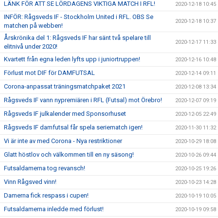
LÄNK FÖR ATT SE LÖRDAGENS VIKTIGA MATCH I RFL!
2020-12-18 10:45
INFÖR: Rågsveds IF - Stockholm United i RFL. OBS Se
2020-12-18 10:37
matchen på webben!
Årskrönika del 1: Rågsveds IF har sänt två spelare till
2020-12-17 11:33
elitnivå under 2020!
Kvartett från egna leden lyfts upp i juniortruppen!
2020-12-16 10:48
Förlust mot DIF för DAMFUTSAL
2020-12-14 09:11
Corona-anpassat träningsmatchpaket 2021
2020-12-08 13:34
Rågsveds IF vann nypremiären i RFL (Futsal) mot Örebro!
2020-12-07 09:19
Rågsveds IF julkalender med Sponsorhuset
2020-12-05 22:49
Rågsveds IF damfutsal får spela seriematch igen!
2020-11-30 11:32
Vi är inte av med Corona - Nya restriktioner
2020-10-29 18:08
Glatt höstlov och välkommen till en ny säsong!
2020-10-26 09:44
Futsaldamerna tog revansch!
2020-10-25 19:26
Vinn Rågsved vinn!
2020-10-23 14:28
Damerna fick respass i cupen!
2020-10-19 10:05
Futsaldamerna inledde med förlust!
2020-10-19 09:58