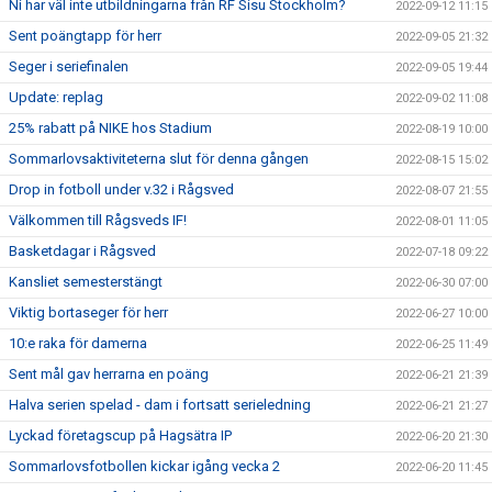
Ni har väl inte utbildningarna från RF Sisu Stockholm?
2022-09-12 11:15
Sent poängtapp för herr
2022-09-05 21:32
Seger i seriefinalen
2022-09-05 19:44
Update: replag
2022-09-02 11:08
25% rabatt på NIKE hos Stadium
2022-08-19 10:00
Sommarlovsaktiviteterna slut för denna gången
2022-08-15 15:02
Drop in fotboll under v.32 i Rågsved
2022-08-07 21:55
Välkommen till Rågsveds IF!
2022-08-01 11:05
Basketdagar i Rågsved
2022-07-18 09:22
Kansliet semesterstängt
2022-06-30 07:00
Viktig bortaseger för herr
2022-06-27 10:00
10:e raka för damerna
2022-06-25 11:49
Sent mål gav herrarna en poäng
2022-06-21 21:39
Halva serien spelad - dam i fortsatt serieledning
2022-06-21 21:27
Lyckad företagscup på Hagsätra IP
2022-06-20 21:30
Sommarlovsfotbollen kickar igång vecka 2
2022-06-20 11:45