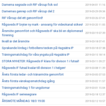
Damerna segrade och RIF vårcup fick sol
2019-04-01 11:16
Damernas genrep och RIF vårcup del 2
2019-03-29 09:34
RIF Vårcup del ett genomförd!
2019-03-26 07:41
Rågsveds IF bryter ny mark - ansvarig för videokanal sökes!
2019-03-20 11:05
Årsmöte genomfört och Rågsveds IF ska bli en diplomerad
2019-03-19 07:39
förening
Ikväll är det årsmöte
2019-03-18 07:41
Sprakande lördag i fotbollens tecken på Hagsätra IP
2019-03-18 07:38
Träningsmatchdag för våra yngsta på Hagsätra IP
2019-03-15 18:14
STORA NYHETER: Rågsveds IF klara för divison 1 i futsal!
2019-03-11 09:27
Rågsveds IF futsal kvalar till division 1 i helgen!
2019-03-08 11:39
Årets första ledar- och tränarmöte genomfört
2019-03-05 07:53
Årets första vänskapsmatchdag igång
2019-03-02 11:57
Träningsmatchdag 1 för ungdomar
2019-03-01 15:04
Rågsveds IF seriesegrare
2019-02-18 12:37
ÅRSMÖTE MÅNDAG 18/3 19.00
2019-02-12 10:57