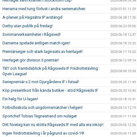
Herrlaget vann kvarten i Stockholm Cup
2020-08-04 09:38
Herrarna med tung förlust i andra seriematchen
2020-07-01 11:29
A-planen på Hagsätra IP avstängd
2020-06-28 17:35
Derby utan publik på fredag!
2020-06-22 09:06
Sommarverksamheter i Rågsved!
2020-06-18 12:47
Damerna spelade äntligen match igen!
2020-06-18 10:25
Premiärseger och stark laginsats av herrlaget!
2020-06-17 10:02
Herrlaget gör division 3 premiär!
2020-06-12 09:14
TBT och framtidsblick på Rågsveds IF Friidrottstävling:
2020-06-04 10:54
Open League!
Seriepremiär x 2 mot Djurgårdens IF i futsal!
2020-05-25 11:49
Köp presentkort från kända butiker - stöd Rågsveds IF
2020-05-20 10:45
Fin helg för U-lagen!
2020-05-18 10:31
Fotbollsskola och ungdomsmatcher i helgen!
2020-05-15 12:19
Sportchef Tobias Tegnestrand om nuläget
2020-05-11 11:04
Ditt företag kan nu stötta Rågsveds IF med alla era inköp!
2020-05-06 12:36
Ingen friidrottstävling i år pågrund av covid-19!
2020-05-04 11:34