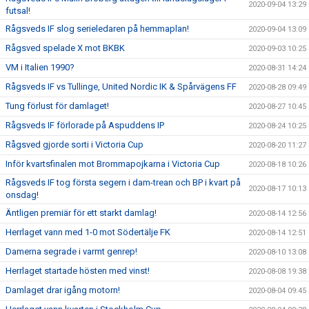
2020-09-04 13:29
futsal!
Rågsveds IF slog serieledaren på hemmaplan!
2020-09-04 13:09
Rågsved spelade X mot BKBK
2020-09-03 10:25
VM i Italien 1990?
2020-08-31 14:24
Rågsveds IF vs Tullinge, United Nordic IK & Spårvägens FF
2020-08-28 09:49
Tung förlust för damlaget!
2020-08-27 10:45
Rågsveds IF förlorade på Aspuddens IP
2020-08-24 10:25
Rågsved gjorde sorti i Victoria Cup
2020-08-20 11:27
Inför kvartsfinalen mot Brommapojkarna i Victoria Cup
2020-08-18 10:26
Rågsveds IF tog första segern i dam-trean och BP i kvart på
2020-08-17 10:13
onsdag!
Äntligen premiär för ett starkt damlag!
2020-08-14 12:56
Herrlaget vann med 1-0 mot Södertälje FK
2020-08-14 12:51
Damerna segrade i varmt genrep!
2020-08-10 13:08
Herrlaget startade hösten med vinst!
2020-08-08 19:38
Damlaget drar igång motorn!
2020-08-04 09:45