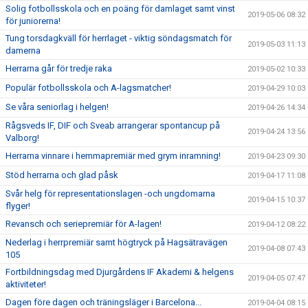
Solig fotbollsskola och en poäng för damlaget samt vinst
2019-05-06 08:32
för juniorerna!
Tung torsdagkväll för herrlaget - viktig söndagsmatch för
2019-05-03 11:13
damerna
Herrarna går för tredje raka
2019-05-02 10:33
Populär fotbollsskola och A-lagsmatcher!
2019-04-29 10:03
Se våra seniorlag i helgen!
2019-04-26 14:34
Rågsveds IF, DIF och Sveab arrangerar spontancup på
2019-04-24 13:56
Valborg!
Herrarna vinnare i hemmapremiär med grym inramning!
2019-04-23 09:30
Stöd herrarna och glad påsk
2019-04-17 11:08
Svår helg för representationslagen -och ungdomarna
2019-04-15 10:37
flyger!
Revansch och seriepremiär för A-lagen!
2019-04-12 08:22
Nederlag i herrpremiär samt högtryck på Hagsätravägen
2019-04-08 07:43
105
Fortbildningsdag med Djurgårdens IF Akademi & helgens
2019-04-05 07:47
aktiviteter!
Dagen före dagen och träningsläger i Barcelona...
2019-04-04 08:15