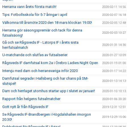
Herrarna vann årets första match!
2020-02-11 14:56
Tips: Fotbollsskola för 5-7 åringar i april
2020-02-07 16:18
Välkomna till årsmöte 2020 den 18 mars klockan 19.00!
2020-02-05 12:48
Herrarna gör säsongspremiär och tack för denna
2020-02-03 10:27
futsalsäong!
Gå och se Rågsveds IF - Latorps IF i årets sista
2020-01-31 14:30
herrfutsalmatch
U-matchande och slutfas av futsalserier
2020-01-27 10:09
Rågsveds IF damfutsal kom 2a i Örebro Ladies Night Open
2020-01-19 01:00
Intervju med dam och herransvariga inför 2020
2020-01-17 14:22
Damfutsal segrade i Hallsberg och har chans på SM-
2020-01-13 14:13
slutspel!
Dam och herrlaget utomhus startar upp i slutet av januari!
2020-01-10 10:13
Rapport från helgens futsalmatcher
2020-01-06 20:20
Gott nytt år från Rågsveds IF
2019-12-31 12:51
Se Rågsveds IF-Brandbergen i Högdalshallen imorgon
2019-12-29 15:06
20.30!
Dubbelvinst för Rågsveds IF i futsal