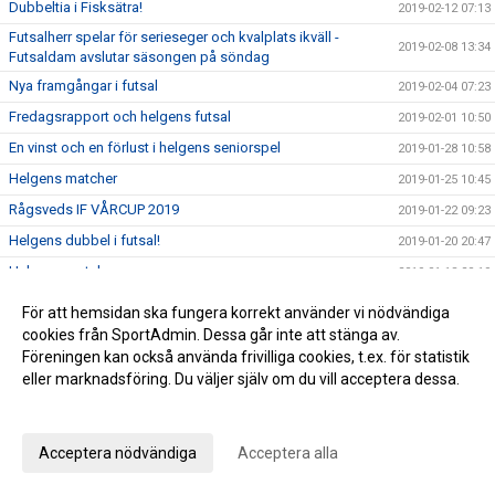
Dubbeltia i Fisksätra!
2019-02-12 07:13
Futsalherr spelar för serieseger och kvalplats ikväll -
2019-02-08 13:34
Futsaldam avslutar säsongen på söndag
Nya framgångar i futsal
2019-02-04 07:23
Fredagsrapport och helgens futsal
2019-02-01 10:50
En vinst och en förlust i helgens seniorspel
2019-01-28 10:58
Helgens matcher
2019-01-25 10:45
Rågsveds IF VÅRCUP 2019
2019-01-22 09:23
Helgens dubbel i futsal!
2019-01-20 20:47
Helgens matcher
2019-01-18 20:19
Läsning om vår rörelseprofil samt info om helgen
2019-01-11 12:21
För att hemsidan ska fungera korrekt använder vi nödvändiga
Vinst i seriefinal för herrfutsal och rapport från jullovet
cookies från SportAdmin. Dessa går inte att stänga av.
2019-01-07 08:54
Föreningen kan också använda frivilliga cookies, t.ex. för statistik
2019 smyger igång
2019-01-06 10:09
eller marknadsföring. Du väljer själv om du vill acceptera dessa.
Summering av 2018
2018-12-28 16:54
Anpassa dina val
Julhälsning från kansliet!
2018-12-21 10:04
Acceptera nödvändiga
Acceptera alla
Viktig vinst i jakten på serieseger!
2018-12-17 07:53
Rågsved Futsal: dam har juluppehåll och herrarna spelar för