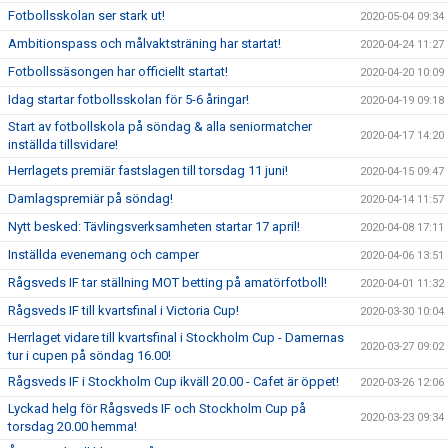
Fotbollsskolan ser stark ut!
2020-05-04 09:34
Ambitionspass och målvaktsträning har startat!
2020-04-24 11:27
Fotbollssäsongen har officiellt startat!
2020-04-20 10:09
Idag startar fotbollsskolan för 5-6 åringar!
2020-04-19 09:18
Start av fotbollskola på söndag & alla seniormatcher
2020-04-17 14:20
inställda tillsvidare!
Herrlagets premiär fastslagen till torsdag 11 juni!
2020-04-15 09:47
Damlagspremiär på söndag!
2020-04-14 11:57
Nytt besked: Tävlingsverksamheten startar 17 april!
2020-04-08 17:11
Inställda evenemang och camper
2020-04-06 13:51
Rågsveds IF tar ställning MOT betting på amatörfotboll!
2020-04-01 11:32
Rågsveds IF till kvartsfinal i Victoria Cup!
2020-03-30 10:04
Herrlaget vidare till kvartsfinal i Stockholm Cup - Damernas
2020-03-27 09:02
tur i cupen på söndag 16.00!
Rågsveds IF i Stockholm Cup ikväll 20.00 - Cafet är öppet!
2020-03-26 12:06
Lyckad helg för Rågsveds IF och Stockholm Cup på
2020-03-23 09:34
torsdag 20.00 hemma!