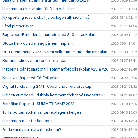
Sista chansen att anmäla till Summer Camp 2023!
2023-05-29 13:50
Hemmamatcher väntar för Dam och Herr
2023-05-17 13:33
Ny sportslig resurs ska hjälpa lagen till nästa nivå
2023-05-16 21:18
Fåtal platser kvar!
2023-05-11 14:36
Rågsveds IF inleder samarbete med Snösättaskolan
2023-05-09 12:12
Stötta herr- och damlag på hemmaplan!
2023-05-04 14:01
RIF Företagscup 2023 - varmt välkommen med din anmälan
2023-05-03 09:12
Bortamatcher väntar för herr och dam
2023-04-27 13:44
Platserna går åt snabbt till sommarfotbollsskolan v25 & v26
2023-04-27 12:48
Nu är vi igång med Gå-Fotbollen
2023-04-22 00:26
Digital föreläsning 24/4 - Coachande föräldraskap
2023-04-21 23:32
Helgen är räddad - dubbla hemmamatcher på Hagsätra IP!
2023-04-21 14:07
Anmälan öppen till SUMMER CAMP 2023
2023-04-18 14:16
Tuffa bortamatcher väntar rep-lagen i helgen
2023-04-13 10:03
Hemmapremiär för herrlaget
2023-04-05 12:23
Är du vår nästa matchfunktionär?
2023-04-04 15:19