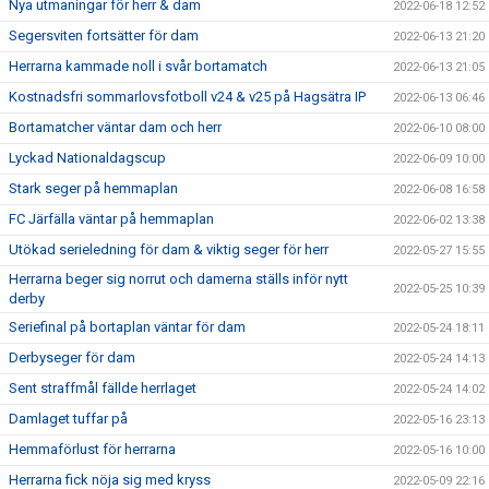
Nya utmaningar för herr & dam
2022-06-18 12:52
Segersviten fortsätter för dam
2022-06-13 21:20
Herrarna kammade noll i svår bortamatch
2022-06-13 21:05
Kostnadsfri sommarlovsfotboll v24 & v25 på Hagsätra IP
2022-06-13 06:46
Bortamatcher väntar dam och herr
2022-06-10 08:00
Lyckad Nationaldagscup
2022-06-09 10:00
Stark seger på hemmaplan
2022-06-08 16:58
FC Järfälla väntar på hemmaplan
2022-06-02 13:38
Utökad serieledning för dam & viktig seger för herr
2022-05-27 15:55
Herrarna beger sig norrut och damerna ställs inför nytt
2022-05-25 10:39
derby
Seriefinal på bortaplan väntar för dam
2022-05-24 18:11
Derbyseger för dam
2022-05-24 14:13
Sent straffmål fällde herrlaget
2022-05-24 14:02
Damlaget tuffar på
2022-05-16 23:13
Hemmaförlust för herrarna
2022-05-16 10:00
Herrarna fick nöja sig med kryss
2022-05-09 22:16