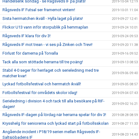
Händelserik söndag - se Rågsveds IF på plats!
2019-10-04 12:19
Rågsveds IF Futsal ser framemot vintern!
2019-10-01 11:04
Sista herrmatchen ikväll - Hylla laget på plats!
2019-09-27 12:41
Flickor U13 vann inför storpublik på hemmaplan
2019-09-24 10:01
Rågsveds IF klara för div 3!
2019-09-24 09:53
Rågsveds IF mot trean - vi ses på Zinken och Trevi!
2019-09-20 11:38
Förlust för damerna på Torvalla
2019-09-16 09:52
Tack alla som stöttade herrarna till tre poäng!
2019-09-13 08:53
Stabil 4-0 seger för herrlaget och serieledning med tre
2019-09-06 09:40
matcher kvar!
Lyckad fotbollsfestival och herrmatch ikväll!
2019-09-05 08:57
Fotbollsfestival för områdets skolor idag!
2019-09-04 07:43
Serieledning i division 4 och tack till alla besökare på RIF-
2019-09-02 16:21
dagen!
Rågsveds IF-dagen på lördag när herrarna spelar för div 3!
2019-08-28 08:59
Krysshelg för seniorerna och lyckad start på fotbollsskolan
2019-08-27 11:33
Angående incident i P18/19 serien mellan Rågsveds IF-
2019-08-23 14:43
Saltsjöbadens IF