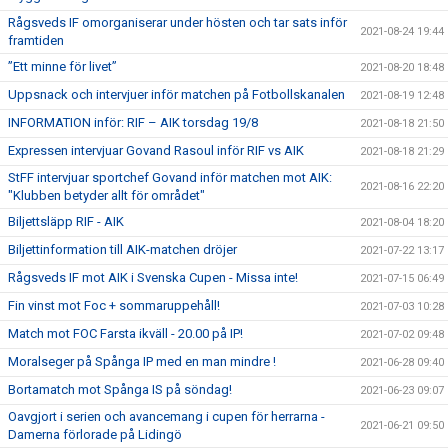
Rågsveds IF omorganiserar under hösten och tar sats inför
2021-08-24 19:44
framtiden
”Ett minne för livet”
2021-08-20 18:48
Uppsnack och intervjuer inför matchen på Fotbollskanalen
2021-08-19 12:48
INFORMATION inför: RIF – AIK torsdag 19/8
2021-08-18 21:50
Expressen intervjuar Govand Rasoul inför RIF vs AIK
2021-08-18 21:29
StFF intervjuar sportchef Govand inför matchen mot AIK:
2021-08-16 22:20
"Klubben betyder allt för området"
Biljettsläpp RIF - AIK
2021-08-04 18:20
Biljettinformation till AIK-matchen dröjer
2021-07-22 13:17
Rågsveds IF mot AIK i Svenska Cupen - Missa inte!
2021-07-15 06:49
Fin vinst mot Foc + sommaruppehåll!
2021-07-03 10:28
Match mot FOC Farsta ikväll - 20.00 på IP!
2021-07-02 09:48
Moralseger på Spånga IP med en man mindre !
2021-06-28 09:40
Bortamatch mot Spånga IS på söndag!
2021-06-23 09:07
Oavgjort i serien och avancemang i cupen för herrarna -
2021-06-21 09:50
Damerna förlorade på Lidingö