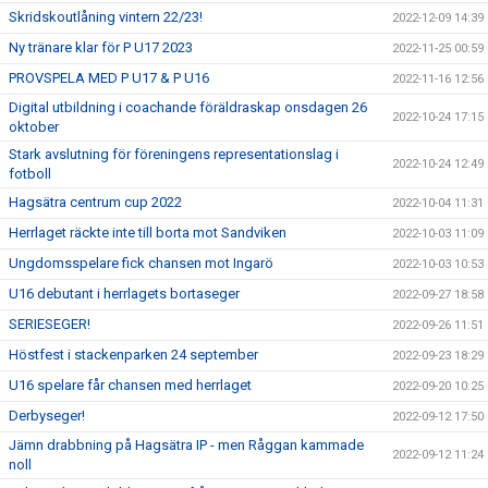
Skridskoutlåning vintern 22/23!
2022-12-09 14:39
Ny tränare klar för P U17 2023
2022-11-25 00:59
PROVSPELA MED P U17 & P U16
2022-11-16 12:56
Digital utbildning i coachande föräldraskap onsdagen 26
2022-10-24 17:15
oktober
Stark avslutning för föreningens representationslag i
2022-10-24 12:49
fotboll
Hagsätra centrum cup 2022
2022-10-04 11:31
Herrlaget räckte inte till borta mot Sandviken
2022-10-03 11:09
Ungdomsspelare fick chansen mot Ingarö
2022-10-03 10:53
U16 debutant i herrlagets bortaseger
2022-09-27 18:58
SERIESEGER!
2022-09-26 11:51
Höstfest i stackenparken 24 september
2022-09-23 18:29
U16 spelare får chansen med herrlaget
2022-09-20 10:25
Derbyseger!
2022-09-12 17:50
Jämn drabbning på Hagsätra IP - men Råggan kammade
2022-09-12 11:24
noll