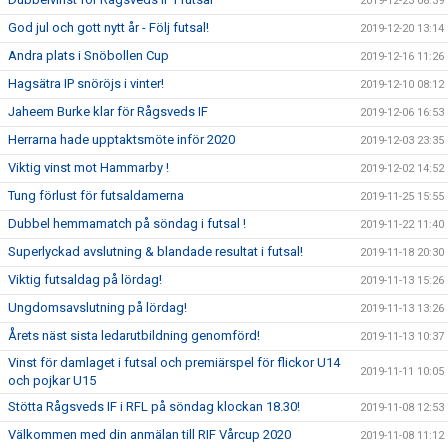
2019-12-23 08:39
God jul och gott nytt år - Följ futsal!
2019-12-20 13:14
Andra plats i Snöbollen Cup
2019-12-16 11:26
Hagsätra IP snöröjs i vinter!
2019-12-10 08:12
Jaheem Burke klar för Rågsveds IF
2019-12-06 16:53
Herrarna hade upptaktsmöte inför 2020
2019-12-03 23:35
Viktig vinst mot Hammarby !
2019-12-02 14:52
Tung förlust för futsaldamerna
2019-11-25 15:55
Dubbel hemmamatch på söndag i futsal !
2019-11-22 11:40
Superlyckad avslutning & blandade resultat i futsal!
2019-11-18 20:30
Viktig futsaldag på lördag!
2019-11-13 15:26
Ungdomsavslutning på lördag!
2019-11-13 13:26
Årets näst sista ledarutbildning genomförd!
2019-11-13 10:37
Vinst för damlaget i futsal och premiärspel för flickor U14
2019-11-11 10:05
och pojkar U15
Stötta Rågsveds IF i RFL på söndag klockan 18.30!
2019-11-08 12:53
Välkommen med din anmälan till RIF Vårcup 2020
2019-11-08 11:12