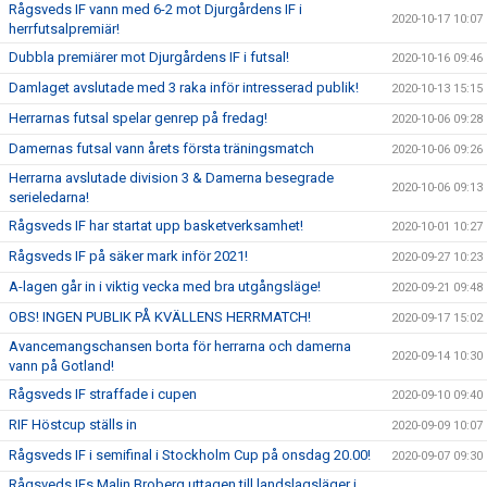
Rågsveds IF vann med 6-2 mot Djurgårdens IF i
2020-10-17 10:07
herrfutsalpremiär!
Dubbla premiärer mot Djurgårdens IF i futsal!
2020-10-16 09:46
Damlaget avslutade med 3 raka inför intresserad publik!
2020-10-13 15:15
Herrarnas futsal spelar genrep på fredag!
2020-10-06 09:28
Damernas futsal vann årets första träningsmatch
2020-10-06 09:26
Herrarna avslutade division 3 & Damerna besegrade
2020-10-06 09:13
serieledarna!
Rågsveds IF har startat upp basketverksamhet!
2020-10-01 10:27
Rågsveds IF på säker mark inför 2021!
2020-09-27 10:23
A-lagen går in i viktig vecka med bra utgångsläge!
2020-09-21 09:48
OBS! INGEN PUBLIK PÅ KVÄLLENS HERRMATCH!
2020-09-17 15:02
Avancemangschansen borta för herrarna och damerna
2020-09-14 10:30
vann på Gotland!
Rågsveds IF straffade i cupen
2020-09-10 09:40
RIF Höstcup ställs in
2020-09-09 10:07
Rågsveds IF i semifinal i Stockholm Cup på onsdag 20.00!
2020-09-07 09:30
Rågsveds IFs Malin Broberg uttagen till landslagsläger i