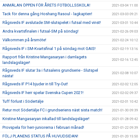
ANMÄLAN ÖPPEN FÖR ÅRETS FOTBOLLSSKOLA!
2021-03-04 11:00
Tack för denna gång Hoshang Rasoul - lagkapten!
2021-03-03 09:21
Rågsveds IF avslutade SM-slutspelet i futsal med vinst!
2021-03-01 10:44
Andra kvartsfinalen i futsal-SM på söndag!
2021-02-26 09:03
Välkommen på årsmöte!
2021-02-24 10:12
Rågsveds IF i SM-Kvartsfinal 1 på söndag mot GAIS!
2021-02-19 13:16
Rapport från Kristine Mangasaryan i damlagets
2021-02-16 12:45
landslagsläger!
Rågsveds IF slutar 3a i futsalens grundserie - Slutspel
2021-02-08 10:07
nästa!
Rågsveds IF P14 bjuder in till Try-Out!
2021-02-02 12:05
Rågsveds IF herr spelar Svenska Cupen 2021!
2021-02-02 09:37
Tuff förlust i Södertälje
2021-02-01 10:42
Retur mot Södertälje FC i grundseriens näst sista match!
2021-01-30 09:39
Kristine Mangasaryan inkallad till landslagsläger!
2021-01-28 09:42
Provspela för herr-juniorerna i februari månad!
2021-01-22 09:39
FÖLJ PLANENS STATUS PÅ HUVUDSIDAN!
2021-01-20 15:50