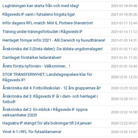
Lagträningen kan starta från och med idag!
2021-01-18 09:48
Rågsveds IF vann i futsalens högsta liga!
2021-01-18 09:20
Inför dagens RFL-match: Möt IL Portiere Stenström!
2021-01-17 12:44
Träning under träningsförbudet i Rågsveds IF
2021-01-14 11:12
Herrlaget förnyar inför 2021 - Alli Darwich ny huvudtränare!
2021-01-05 14:31
Årskrönika del 5 (Sista delen): De äldsta ungdomslagen!
2021-01-02 11:42
Damlaget förstärker ledarstaben!
2021-01-01 17:25
Årets första nyförvärv - Välkommen... !
2021-01-01 16:44
STOR TRANSFERNYHET; Landslagsspelare klar för
2020-12-31 12:25
Rågsveds IF!
Årskrönika del 4: Fotbollsskolan - 12 års gruppernas år!
2020-12-29 10:53
Årskrönika del 3: Rågsveds IF år i dam- och herrlaget i
2020-12-28 10:11
fotboll!
Årskrönika del 2: En inblick i Rågsveds IF öppna
2020-12-22 16:58
verksamheter 2020!
Hagsätra IP stängd för alla bokningar till 24 januari
2020-12-22 09:57
Vinst 4-1 i RFL för futsaldamerna!
2020-12-20 13:07