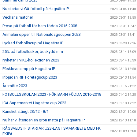
Summer camp 2023
2023-04-04 14:35
Nu startar vi Gå-fotboll på Hagsätra IP
2023-04-04 11:48
Veckans matcher
2023-03-31 19:55
Prova-på fotboll för barn födda 2015-2008
2023-03-31 15:47
Anmälan öppen till Nationaldagscupen 2023
2023-03-31 13:41
Lyckad fotbollscup på Hagsätra IP
2023-03-29 12:26
25% på fotbollsskor, beskydd mm
2023-03-14 15:09
Nyheter i NIKE-kollektionen 2023
2023-03-14 13:39
Påsklovscamp på Hagsätra IP
2023-03-13 16:58
Inbjudan RIF Företagscup 2023
2023-02-13 11:54
Årsmöte 2023
2023-01-15 21:22
FOTBOLLSSKOLAN 2023 - FÖR BARN FÖDDA 2016-2018
2023-01-12 14:25
ICA Supermarket Hagsätra cup 2023
2023-01-10 17:22
Kansliet stängt 23/12 - 8/1
2022-12-21 10:00
Nu har vi återigen en grön matta på Hagsätra IP
2022-12-13 11:18
RÅGSVEDS IF STARTAR U23-LAG I SAMARBETE MED FK
2022-12-09 15:00
EKIPA