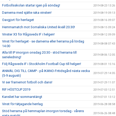
Fotbollsskolan startar igen på söndag!
2019-08-23 13:26
Damerna med sjätte raka vinsten!
2019-08-19 09:13
Oavgjort för herrlaget
2019-08-16 09:07
Hemmamatch mot Somaliska United ikväll 20.30!
2019-08-15 09:24
Vinster X3 för Rågsveds IF i helgen!
2019-08-12 09:09
Vinst för herrlaget - se damerna eller herrarna på lördag
2019-08-08 07:43
14.00
Alla till IP imorgon onsdag 20.30 - stöd herrarna till
2019-08-06 12:05
serieledning!
Följ Rågsveds IF i Stockholm Football Cup till helgen!
2019-08-01 15:16
ANMÄL DIG TILL CAMP - på IKANO-Fritidsgård nästa vecka
2019-07-29 14:05
(5-9 augusti)
Vi ser framemot fotboll och dans!
2019-07-29 11:07
RIF HÖSTCUP 2019
2019-07-03 12:51
Kansliet har sommarstängt
2019-07-01 13:12
Vinst för tätjagande herrlag
2019-06-28 08:58
Stöd herrarna på hemmaplan imorgon torsdag - vårens
2019-06-26 08:48
sista match!