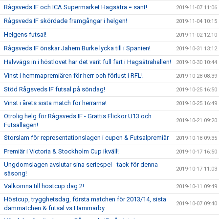
Rågsveds IF och ICA Supermarket Hagsätra = sant!
2019-11-07 11:06
Rågsveds IF skördade framgångar i helgen!
2019-11-04 10:15
Helgens futsal!
2019-11-02 12:10
Rågsveds IF önskar Jahem Burke lycka till i Spanien!
2019-10-31 13:12
Halvvägs in i höstlovet har det varit full fart i Hagsätrahallen!
2019-10-30 10:44
Vinst i hemmapremiären för herr och förlust i RFL!
2019-10-28 08:39
Stöd Rågsveds IF futsal på söndag!
2019-10-25 16:50
Vinst i årets sista match för herrarna!
2019-10-25 16:49
Otrolig helg för Rågsveds IF - Grattis Flickor U13 och
2019-10-21 09:20
Futsallagen!
Storslam för representationslagen i cupen & Futsalpremiär
2019-10-18 09:35
Premiär i Victoria & Stockholm Cup ikväll!
2019-10-17 16:50
Ungdomslagen avslutar sina seriespel - tack för denna
2019-10-17 11:03
säsong!
Välkomna till höstcup dag 2!
2019-10-11 09:49
Höstcup, trygghetsdag, första matchen för 2013/14, sista
2019-10-07 09:40
dammatchen & futsal vs Hammarby