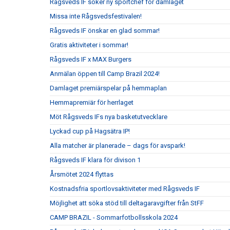
Rågsveds IF söker ny sportchef för damlaget
Missa inte Rågsvedsfestivalen!
Rågsveds IF önskar en glad sommar!
Gratis aktiviteter i sommar!
Rågsveds IF x MAX Burgers
Anmälan öppen till Camp Brazil 2024!
Damlaget premiärspelar på hemmaplan
Hemmapremiär för herrlaget
Möt Rågsveds IFs nya basketutvecklare
Lyckad cup på Hagsätra IP!
Alla matcher är planerade – dags för avspark!
Rågsveds IF klara för divison 1
Årsmötet 2024 flyttas
Kostnadsfria sportlovsaktiviteter med Rågsveds IF
Möjlighet att söka stöd till deltagaravgifter från StFF
CAMP BRAZIL - Sommarfotbollsskola 2024