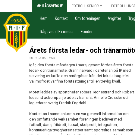
RÅGSVEDS IF
FOTBOLL SENIOR
FOTBOLL UNG
Hem
Kontakt
Om föreningen
Avgifter
Try
Rågsveds IF i media
Fonder
Årets första ledar- och tränarmö
2019-03-05 07:53
Igår, den första måndagen i mars, genomfördes årets första
ledar- och tränarmöte. Grann närvaro i cafeterian på IP med
servering av kaffe och smörgåsar från det lokala bageriet
Vallmofröet var fina förutsättningar till en trevlig kväll.
Mötet leddes av sportchefer Tobias Tegnestrand och Robert
Isesund ackompanjerade av kanslist Annelie Crossler och
lagledaransvarig Fredrik Engdahl.
Kontentan i sammankomsten var generell information om
den omfattande verksamhet föreningen bedriver med
fotboll, dans, friidrott, futsal, skolprofil, integration,
kontinuerliga trygghetsinsatser samt sportsliga samarbeten