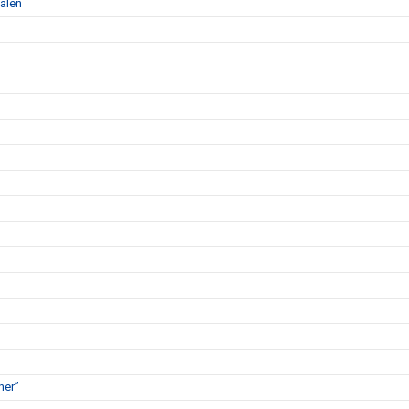
alen
her”