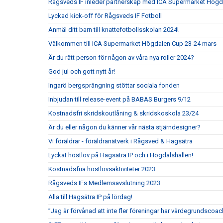
Rågsveds IF inleder partnerskap med ICA Supermarket Högd
Lyckad kick-off för Rågsveds IF Fotboll
Anmäl ditt barn till knattefotbollsskolan 2024!
Välkommen till ICA Supermarket Högdalen Cup 23-24 mars
Är du rätt person för någon av våra nya roller 2024?
God jul och gott nytt år!
Ingarö bergsprängning stöttar sociala fonden
Inbjudan till release-event på BABAS Burgers 9/12
Kostnadsfri skridskoutlåning & skridskoskola 23/24
Är du eller någon du känner vår nästa stjärndesigner?
Vi föräldrar - föräldranätverk i Rågsved & Hagsätra
Lyckat höstlov på Hagsätra IP och i Högdalshallen!
Kostnadsfria höstlovsaktiviteter 2023
Rågsveds IFs Medlemsavslutning 2023
Alla till Hagsätra IP på lördag!
”Jag är förvånad att inte fler föreningar har värdegrundscoac