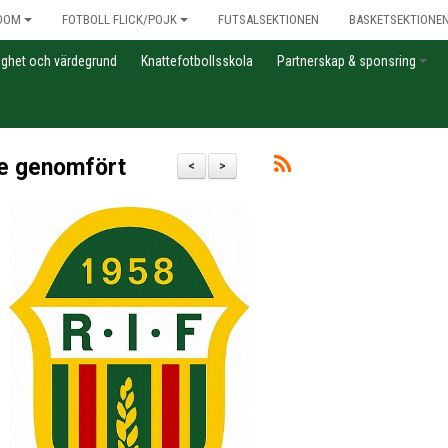
DOM
FOTBOLL FLICK/POJK
FUTSALSEKTIONEN
BASKETSEKTIONE
gghet och värdegrund
Knattefotbollsskola
Partnerskap & sponsring
te genomfört
<
>