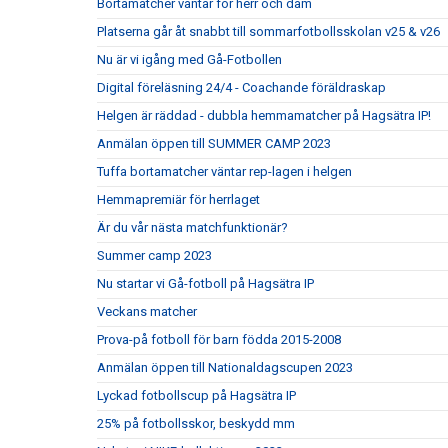
Bortamatcher väntar för herr och dam
Platserna går åt snabbt till sommarfotbollsskolan v25 & v26
Nu är vi igång med Gå-Fotbollen
Digital föreläsning 24/4 - Coachande föräldraskap
Helgen är räddad - dubbla hemmamatcher på Hagsätra IP!
Anmälan öppen till SUMMER CAMP 2023
Tuffa bortamatcher väntar rep-lagen i helgen
Hemmapremiär för herrlaget
Är du vår nästa matchfunktionär?
Summer camp 2023
Nu startar vi Gå-fotboll på Hagsätra IP
Veckans matcher
Prova-på fotboll för barn födda 2015-2008
Anmälan öppen till Nationaldagscupen 2023
Lyckad fotbollscup på Hagsätra IP
25% på fotbollsskor, beskydd mm