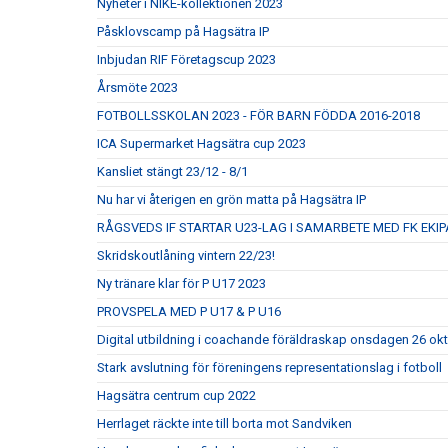
Nyheter i NIKE-kollektionen 2023
Påsklovscamp på Hagsätra IP
Inbjudan RIF Företagscup 2023
Årsmöte 2023
FOTBOLLSSKOLAN 2023 - FÖR BARN FÖDDA 2016-2018
ICA Supermarket Hagsätra cup 2023
Kansliet stängt 23/12 - 8/1
Nu har vi återigen en grön matta på Hagsätra IP
RÅGSVEDS IF STARTAR U23-LAG I SAMARBETE MED FK EKIP
Skridskoutlåning vintern 22/23!
Ny tränare klar för P U17 2023
PROVSPELA MED P U17 & P U16
Digital utbildning i coachande föräldraskap onsdagen 26 ok
Stark avslutning för föreningens representationslag i fotboll
Hagsätra centrum cup 2022
Herrlaget räckte inte till borta mot Sandviken