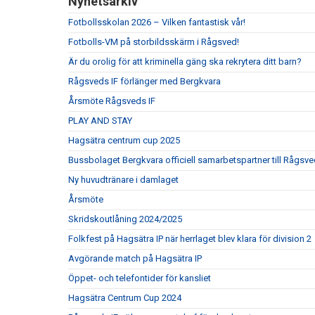
Nyhetsarkiv
Fotbollsskolan 2026 – Vilken fantastisk vår!
Fotbolls-VM på storbildsskärm i Rågsved!
Är du orolig för att kriminella gäng ska rekrytera ditt barn?
Rågsveds IF förlänger med Bergkvara
Årsmöte Rågsveds IF
PLAY AND STAY
Hagsätra centrum cup 2025
Bussbolaget Bergkvara officiell samarbetspartner till Rågsve
Ny huvudtränare i damlaget
Årsmöte
Skridskoutlåning 2024/2025
Folkfest på Hagsätra IP när herrlaget blev klara för division 2
Avgörande match på Hagsätra IP
Öppet- och telefontider för kansliet
Hagsätra Centrum Cup 2024