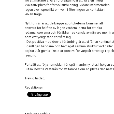
för att maximera våra förutsättningar att vara en riktigt
kvalitativ plats för fotbollsutbildning. Vidare informerades
lagen även specifikt om vem i föreningen en kontaktar i
vilken fråga.
Nytt för i år är att de bägge sportcheferna kommer att
ansvara för hälften av lagen vardera, detta för att öka
ledarna, spelarna och föräldrarnas känsla av närvaro men fram
som ett tydligt stöd för våra lag.
- Det positiva med denna förändring är att vi får en kontinuitet 
Egentligen har dam- och herrlaget samma struktur vad gäller
pojkar 7 år gamla. Detta är positivt för varje år är viktigt i 
Isesund.
Fortsätt att följa hemsidan för spännande nyheter. I helge
Futsal herr till Västerås för att tampas om en plats i den näs
Trevlig tisdag,
Redaktionen