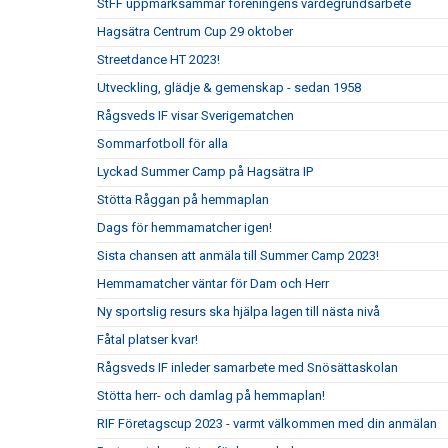
StFF uppmärksammar föreningens värdegrundsarbete
Hagsätra Centrum Cup 29 oktober
Streetdance HT 2023!
Utveckling, glädje & gemenskap - sedan 1958
Rågsveds IF visar Sverigematchen
Sommarfotboll för alla
Lyckad Summer Camp på Hagsätra IP
Stötta Råggan på hemmaplan
Dags för hemmamatcher igen!
Sista chansen att anmäla till Summer Camp 2023!
Hemmamatcher väntar för Dam och Herr
Ny sportslig resurs ska hjälpa lagen till nästa nivå
Fåtal platser kvar!
Rågsveds IF inleder samarbete med Snösättaskolan
Stötta herr- och damlag på hemmaplan!
RIF Företagscup 2023 - varmt välkommen med din anmälan