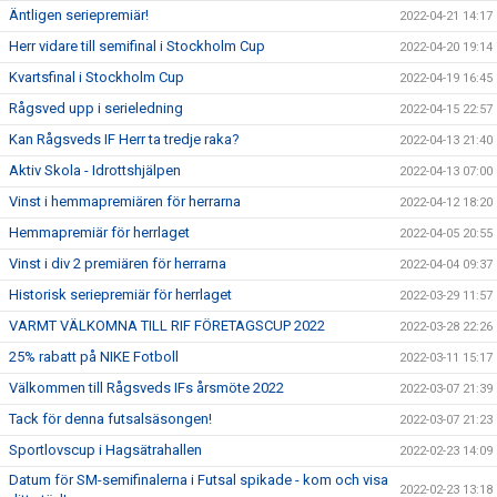
Äntligen seriepremiär!
2022-04-21 14:17
Herr vidare till semifinal i Stockholm Cup
2022-04-20 19:14
Kvartsfinal i Stockholm Cup
2022-04-19 16:45
Rågsved upp i serieledning
2022-04-15 22:57
Kan Rågsveds IF Herr ta tredje raka?
2022-04-13 21:40
Aktiv Skola - Idrottshjälpen
2022-04-13 07:00
Vinst i hemmapremiären för herrarna
2022-04-12 18:20
Hemmapremiär för herrlaget
2022-04-05 20:55
Vinst i div 2 premiären för herrarna
2022-04-04 09:37
Historisk seriepremiär för herrlaget
2022-03-29 11:57
VARMT VÄLKOMNA TILL RIF FÖRETAGSCUP 2022
2022-03-28 22:26
25% rabatt på NIKE Fotboll
2022-03-11 15:17
Välkommen till Rågsveds IFs årsmöte 2022
2022-03-07 21:39
Tack för denna futsalsäsongen!
2022-03-07 21:23
Sportlovscup i Hagsätrahallen
2022-02-23 14:09
Datum för SM-semifinalerna i Futsal spikade - kom och visa
2022-02-23 13:18