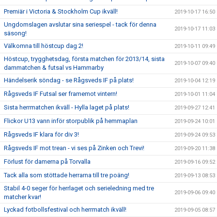
Premiär i Victoria & Stockholm Cup ikväll!
2019-10-17 16:50
Ungdomslagen avslutar sina seriespel - tack för denna
2019-10-17 11:03
säsong!
Välkomna till höstcup dag 2!
2019-10-11 09:49
Höstcup, trygghetsdag, första matchen för 2013/14, sista
2019-10-07 09:40
dammatchen & futsal vs Hammarby
Händelserik söndag - se Rågsveds IF på plats!
2019-10-04 12:19
Rågsveds IF Futsal ser framemot vintern!
2019-10-01 11:04
Sista herrmatchen ikväll - Hylla laget på plats!
2019-09-27 12:41
Flickor U13 vann inför storpublik på hemmaplan
2019-09-24 10:01
Rågsveds IF klara för div 3!
2019-09-24 09:53
Rågsveds IF mot trean - vi ses på Zinken och Trevi!
2019-09-20 11:38
Förlust för damerna på Torvalla
2019-09-16 09:52
Tack alla som stöttade herrarna till tre poäng!
2019-09-13 08:53
Stabil 4-0 seger för herrlaget och serieledning med tre
2019-09-06 09:40
matcher kvar!
Lyckad fotbollsfestival och herrmatch ikväll!
2019-09-05 08:57