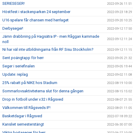
SERIESEGER!
2022-09-26 11:51
Höstfest i stackenparken 24 september
2022-09-23 18:29
U16 spelare får chansen med herrlaget
2022-09-20 10:25
Derbyseger!
2022-09-12 17:50
Jämn drabbning på Hagsätra IP - men Råggan kammade
2022-09-12 11:24
noll
Ni har väl inte utbildningarna från RF Sisu Stockholm?
2022-09-12 11:15
Sent poängtapp för herr
2022-09-05 21:32
Seger i seriefinalen
2022-09-05 19:44
Update: replag
2022-09-02 11:08
25% rabatt på NIKE hos Stadium
2022-08-19 10:00
Sommarlovsaktiviteterna slut för denna gången
2022-08-15 15:02
Drop in fotboll under v.32 i Rågsved
2022-08-07 21:55
Välkommen till Rågsveds IF!
2022-08-01 11:05
Basketdagar i Rågsved
2022-07-18 09:22
Kansliet semesterstängt
2022-06-30 07:00
Viktig bortaseger för herr
2022-06-27 10:00