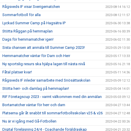
Rågsveds IF visar Sverigematchen
2023-08-14 16:12
Sommarfotboll för alla
2023-08-12 11:57
Lyckad Summer Camp på Hagsätra IP
2023-06-30 13:38
Stötta Råggan på hemmaplan
2023-06-16 00:39
Dags för hemmamatcher igen!
2023-06-02 11:30
Sista chansen att anmäla till Summer Camp 2023!
2023-05-29 13:50
Hemmamatcher väntar för Dam och Herr
2023-05-17 13:33
Ny sportslig resurs ska hjälpa lagen till nästa nivå
2023-05-16 21:18
Fåtal platser kvar!
2023-05-11 14:36
Rågsveds IF inleder samarbete med Snösättaskolan
2023-05-09 12:12
Stötta herr- och damlag på hemmaplan!
2023-05-04 14:01
RIF Företagscup 2023 - varmt välkommen med din anmälan
2023-05-03 09:12
Bortamatcher väntar för herr och dam
2023-04-27 13:44
Platserna går åt snabbt till sommarfotbollsskolan v25 & v26
2023-04-27 12:48
Nu är vi igång med Gå-Fotbollen
2023-04-22 00:26
Digital föreläsning 24/4 - Coachande föräldraskap
2023-04-21 23:32