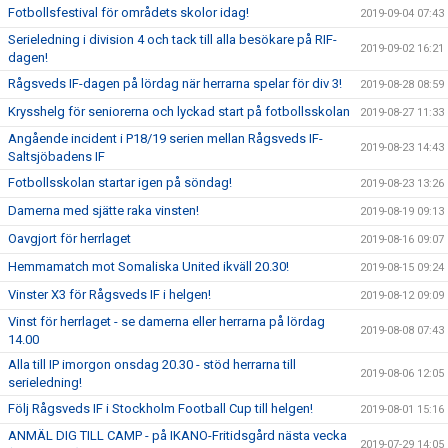
Fotbollsfestival för områdets skolor idag!
2019-09-04 07:43
Serieledning i division 4 och tack till alla besökare på RIF-
2019-09-02 16:21
dagen!
Rågsveds IF-dagen på lördag när herrarna spelar för div 3!
2019-08-28 08:59
Krysshelg för seniorerna och lyckad start på fotbollsskolan
2019-08-27 11:33
Angående incident i P18/19 serien mellan Rågsveds IF-
2019-08-23 14:43
Saltsjöbadens IF
Fotbollsskolan startar igen på söndag!
2019-08-23 13:26
Damerna med sjätte raka vinsten!
2019-08-19 09:13
Oavgjort för herrlaget
2019-08-16 09:07
Hemmamatch mot Somaliska United ikväll 20.30!
2019-08-15 09:24
Vinster X3 för Rågsveds IF i helgen!
2019-08-12 09:09
Vinst för herrlaget - se damerna eller herrarna på lördag
2019-08-08 07:43
14.00
Alla till IP imorgon onsdag 20.30 - stöd herrarna till
2019-08-06 12:05
serieledning!
Följ Rågsveds IF i Stockholm Football Cup till helgen!
2019-08-01 15:16
ANMÄL DIG TILL CAMP - på IKANO-Fritidsgård nästa vecka
2019-07-29 14:05