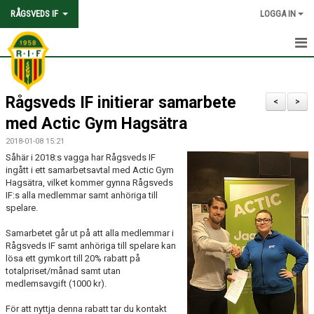
RÅGSVEDS IF
LOGGA IN
HEM
Rågsveds IF initierar samarbete
KONTAKT
<
>
med Actic Gym Hagsätra
OM FÖRENINGEN
2018-01-08 15:21
Såhär i 2018:s vagga har Rågsveds IF
AVGIFTER
ingått i ett samarbetsavtal med Actic Gym
Hagsätra, vilket kommer gynna Rågsveds
TRYGGHET OCH VÄRDEGRUND
IF:s alla medlemmar samt anhöriga till
spelare.
KNATTEFOTBOLLSSKOLA
Samarbetet går ut på att alla medlemmar i
Rågsveds IF samt anhöriga till spelare kan
PARTNERSKAP & SPONSRING
lösa ett gymkort till 20% rabatt på
totalpriset/månad samt utan
SKOLSAMARBETEN
medlemsavgift (1000 kr).
För att nyttja denna rabatt tar du kontakt
SOCIAL HÅLLBARHET