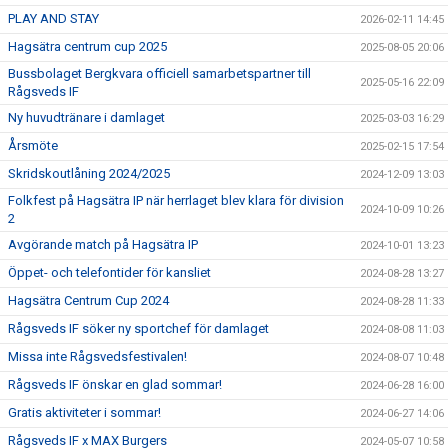
PLAY AND STAY
2026-02-11 14:45
Hagsätra centrum cup 2025
2025-08-05 20:06
Bussbolaget Bergkvara officiell samarbetspartner till
2025-05-16 22:09
Rågsveds IF
Ny huvudtränare i damlaget
2025-03-03 16:29
Årsmöte
2025-02-15 17:54
Skridskoutlåning 2024/2025
2024-12-09 13:03
Folkfest på Hagsätra IP när herrlaget blev klara för division
2024-10-09 10:26
2
Avgörande match på Hagsätra IP
2024-10-01 13:23
Öppet- och telefontider för kansliet
2024-08-28 13:27
Hagsätra Centrum Cup 2024
2024-08-28 11:33
Rågsveds IF söker ny sportchef för damlaget
2024-08-08 11:03
Missa inte Rågsvedsfestivalen!
2024-08-07 10:48
Rågsveds IF önskar en glad sommar!
2024-06-28 16:00
Gratis aktiviteter i sommar!
2024-06-27 14:06
Rågsveds IF x MAX Burgers
2024-05-07 10:58