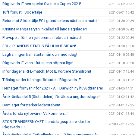
Rågsveds IF herr spelar Svenska Cupen 2021!
2021-02-02 09:37
Tuff förlust i Södertälje
2021-02-01 10:42
Retur mot Södertälje FC i grundseriens näst sista match!
2021-01-30 09:39
Kristine Mangasaryan inkallad till landslagsläger!
2021-01-28 09:42
Provspela för herr-juniorerna i februari månad!
2021-01-22 09:39
FÖLJ PLANENS STATUS PÅ HUVUDSIDAN!
2021-01-20 15:50
Lagträningen kan starta från och med idag!
2021-01-18 09:48
Rågsveds IF vann i futsalens högsta liga!
2021-01-18 09:20
Inför dagens RFL-match: Möt IL Portiere Stenström!
2021-01-17 12:44
Träning under träningsförbudet i Rågsveds IF
2021-01-14 11:12
Herrlaget förnyar inför 2021 - Alli Darwich ny huvudtränare!
2021-01-05 14:31
Årskrönika del 5 (Sista delen): De äldsta ungdomslagen!
2021-01-02 11:42
Damlaget förstärker ledarstaben!
2021-01-01 17:25
Årets första nyförvärv - Välkommen... !
2021-01-01 16:44
STOR TRANSFERNYHET; Landslagsspelare klar för
2020-12-31 12:25
Rågsveds IF!
Årskrönika del 4: Fotbollsskolan - 12 års gruppernas år!