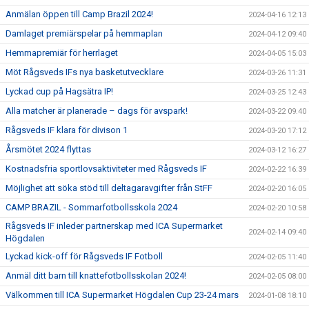
Anmälan öppen till Camp Brazil 2024!
2024-04-16 12:13
Damlaget premiärspelar på hemmaplan
2024-04-12 09:40
Hemmapremiär för herrlaget
2024-04-05 15:03
Möt Rågsveds IFs nya basketutvecklare
2024-03-26 11:31
Lyckad cup på Hagsätra IP!
2024-03-25 12:43
Alla matcher är planerade – dags för avspark!
2024-03-22 09:40
Rågsveds IF klara för divison 1
2024-03-20 17:12
Årsmötet 2024 flyttas
2024-03-12 16:27
Kostnadsfria sportlovsaktiviteter med Rågsveds IF
2024-02-22 16:39
Möjlighet att söka stöd till deltagaravgifter från StFF
2024-02-20 16:05
CAMP BRAZIL - Sommarfotbollsskola 2024
2024-02-20 10:58
Rågsveds IF inleder partnerskap med ICA Supermarket
2024-02-14 09:40
Högdalen
Lyckad kick-off för Rågsveds IF Fotboll
2024-02-05 11:40
Anmäl ditt barn till knattefotbollsskolan 2024!
2024-02-05 08:00
Välkommen till ICA Supermarket Högdalen Cup 23-24 mars
2024-01-08 18:10