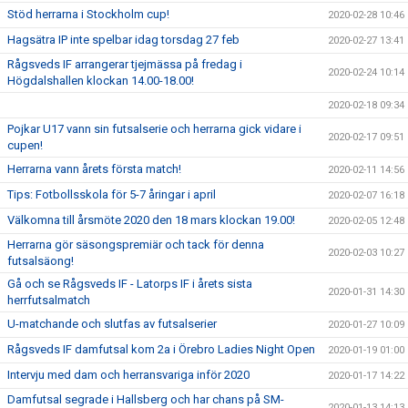
Stöd herrarna i Stockholm cup!
2020-02-28 10:46
Hagsätra IP inte spelbar idag torsdag 27 feb
2020-02-27 13:41
Rågsveds IF arrangerar tjejmässa på fredag i
2020-02-24 10:14
Högdalshallen klockan 14.00-18.00!
2020-02-18 09:34
Pojkar U17 vann sin futsalserie och herrarna gick vidare i
2020-02-17 09:51
cupen!
Herrarna vann årets första match!
2020-02-11 14:56
Tips: Fotbollsskola för 5-7 åringar i april
2020-02-07 16:18
Välkomna till årsmöte 2020 den 18 mars klockan 19.00!
2020-02-05 12:48
Herrarna gör säsongspremiär och tack för denna
2020-02-03 10:27
futsalsäong!
Gå och se Rågsveds IF - Latorps IF i årets sista
2020-01-31 14:30
herrfutsalmatch
U-matchande och slutfas av futsalserier
2020-01-27 10:09
Rågsveds IF damfutsal kom 2a i Örebro Ladies Night Open
2020-01-19 01:00
Intervju med dam och herransvariga inför 2020
2020-01-17 14:22
Damfutsal segrade i Hallsberg och har chans på SM-
2020-01-13 14:13