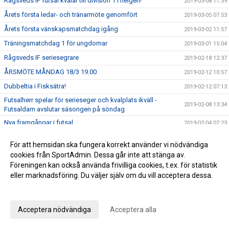
Rågsveds IF futsal kvalar till division 1 i helgen!
2019-03-08 11:39
Årets första ledar- och tränarmöte genomfört
2019-03-05 07:53
Årets första vänskapsmatchdag igång
2019-03-02 11:57
Träningsmatchdag 1 för ungdomar
2019-03-01 15:04
Rågsveds IF seriesegrare
2019-02-18 12:37
ÅRSMÖTE MÅNDAG 18/3 19.00
2019-02-12 10:57
Dubbeltia i Fisksätra!
2019-02-12 07:13
Futsalherr spelar för serieseger och kvalplats ikväll -
2019-02-08 13:34
Futsaldam avslutar säsongen på söndag
Nya framgångar i futsal
2019-02-04 07:23
Fredagsrapport och helgens futsal
2019-02-01 10:50
För att hemsidan ska fungera korrekt använder vi nödvändiga
En vinst och en förlust i helgens seniorspel
2019-01-28 10:58
cookies från SportAdmin. Dessa går inte att stänga av.
Föreningen kan också använda frivilliga cookies, t.ex. för statistik
Helgens matcher
2019-01-25 10:45
eller marknadsföring. Du väljer själv om du vill acceptera dessa.
Rågsveds IF VÅRCUP 2019
2019-01-22 09:23
Anpassa dina val
Helgens dubbel i futsal!
2019-01-20 20:47
Helgens matcher
Acceptera nödvändiga
Acceptera alla
2019-01-18 20:19
Läsning om vår rörelseprofil samt info om helgen
2019-01-11 12:21