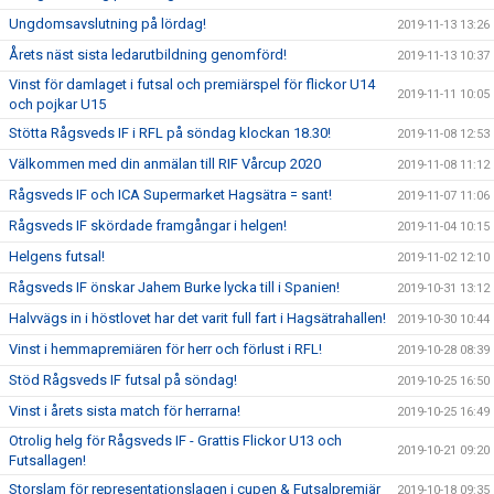
Ungdomsavslutning på lördag!
2019-11-13 13:26
Årets näst sista ledarutbildning genomförd!
2019-11-13 10:37
Vinst för damlaget i futsal och premiärspel för flickor U14
2019-11-11 10:05
och pojkar U15
Stötta Rågsveds IF i RFL på söndag klockan 18.30!
2019-11-08 12:53
Välkommen med din anmälan till RIF Vårcup 2020
2019-11-08 11:12
Rågsveds IF och ICA Supermarket Hagsätra = sant!
2019-11-07 11:06
Rågsveds IF skördade framgångar i helgen!
2019-11-04 10:15
Helgens futsal!
2019-11-02 12:10
Rågsveds IF önskar Jahem Burke lycka till i Spanien!
2019-10-31 13:12
Halvvägs in i höstlovet har det varit full fart i Hagsätrahallen!
2019-10-30 10:44
Vinst i hemmapremiären för herr och förlust i RFL!
2019-10-28 08:39
Stöd Rågsveds IF futsal på söndag!
2019-10-25 16:50
Vinst i årets sista match för herrarna!
2019-10-25 16:49
Otrolig helg för Rågsveds IF - Grattis Flickor U13 och
2019-10-21 09:20
Futsallagen!
Storslam för representationslagen i cupen & Futsalpremiär
2019-10-18 09:35