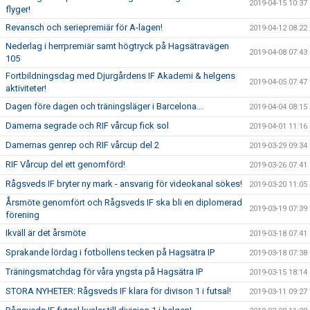
2019-04-15 10:37
flyger!
Revansch och seriepremiär för A-lagen!
2019-04-12 08:22
Nederlag i herrpremiär samt högtryck på Hagsätravägen
2019-04-08 07:43
105
Fortbildningsdag med Djurgårdens IF Akademi & helgens
2019-04-05 07:47
aktiviteter!
Dagen före dagen och träningsläger i Barcelona...
2019-04-04 08:15
Damerna segrade och RIF vårcup fick sol
2019-04-01 11:16
Damernas genrep och RIF vårcup del 2
2019-03-29 09:34
RIF Vårcup del ett genomförd!
2019-03-26 07:41
Rågsveds IF bryter ny mark - ansvarig för videokanal sökes!
2019-03-20 11:05
Årsmöte genomfört och Rågsveds IF ska bli en diplomerad
2019-03-19 07:39
förening
Ikväll är det årsmöte
2019-03-18 07:41
Sprakande lördag i fotbollens tecken på Hagsätra IP
2019-03-18 07:38
Träningsmatchdag för våra yngsta på Hagsätra IP
2019-03-15 18:14
STORA NYHETER: Rågsveds IF klara för divison 1 i futsal!
2019-03-11 09:27