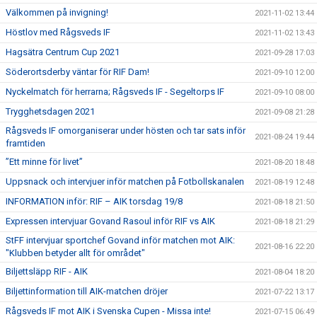
Välkommen på invigning!
2021-11-02 13:44
Höstlov med Rågsveds IF
2021-11-02 13:43
Hagsätra Centrum Cup 2021
2021-09-28 17:03
Söderortsderby väntar för RIF Dam!
2021-09-10 12:00
Nyckelmatch för herrarna; Rågsveds IF - Segeltorps IF
2021-09-10 08:00
Trygghetsdagen 2021
2021-09-08 21:28
Rågsveds IF omorganiserar under hösten och tar sats inför
2021-08-24 19:44
framtiden
”Ett minne för livet”
2021-08-20 18:48
Uppsnack och intervjuer inför matchen på Fotbollskanalen
2021-08-19 12:48
INFORMATION inför: RIF – AIK torsdag 19/8
2021-08-18 21:50
Expressen intervjuar Govand Rasoul inför RIF vs AIK
2021-08-18 21:29
StFF intervjuar sportchef Govand inför matchen mot AIK:
2021-08-16 22:20
"Klubben betyder allt för området"
Biljettsläpp RIF - AIK
2021-08-04 18:20
Biljettinformation till AIK-matchen dröjer
2021-07-22 13:17
Rågsveds IF mot AIK i Svenska Cupen - Missa inte!
2021-07-15 06:49