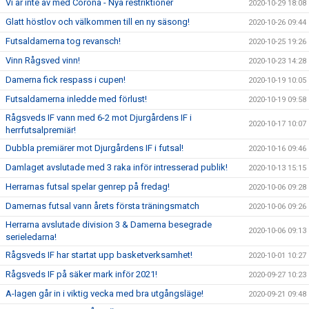
Vi är inte av med Corona - Nya restriktioner
2020-10-29 18:08
Glatt höstlov och välkommen till en ny säsong!
2020-10-26 09:44
Futsaldamerna tog revansch!
2020-10-25 19:26
Vinn Rågsved vinn!
2020-10-23 14:28
Damerna fick respass i cupen!
2020-10-19 10:05
Futsaldamerna inledde med förlust!
2020-10-19 09:58
Rågsveds IF vann med 6-2 mot Djurgårdens IF i
2020-10-17 10:07
herrfutsalpremiär!
Dubbla premiärer mot Djurgårdens IF i futsal!
2020-10-16 09:46
Damlaget avslutade med 3 raka inför intresserad publik!
2020-10-13 15:15
Herrarnas futsal spelar genrep på fredag!
2020-10-06 09:28
Damernas futsal vann årets första träningsmatch
2020-10-06 09:26
Herrarna avslutade division 3 & Damerna besegrade
2020-10-06 09:13
serieledarna!
Rågsveds IF har startat upp basketverksamhet!
2020-10-01 10:27
Rågsveds IF på säker mark inför 2021!
2020-09-27 10:23
A-lagen går in i viktig vecka med bra utgångsläge!
2020-09-21 09:48