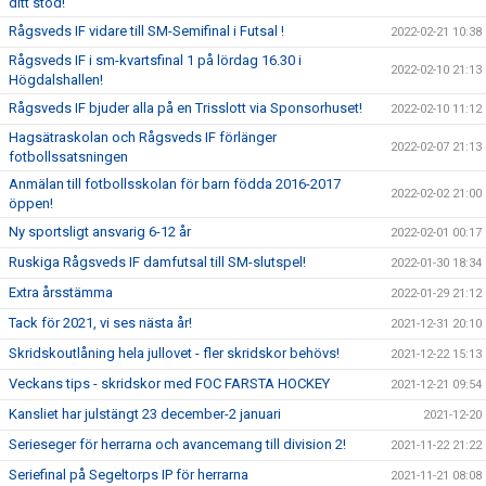
ditt stöd!
Rågsveds IF vidare till SM-Semifinal i Futsal !
2022-02-21 10:38
Rågsveds IF i sm-kvartsfinal 1 på lördag 16.30 i
2022-02-10 21:13
Högdalshallen!
Rågsveds IF bjuder alla på en Trisslott via Sponsorhuset!
2022-02-10 11:12
Hagsätraskolan och Rågsveds IF förlänger
2022-02-07 21:13
fotbollssatsningen
Anmälan till fotbollsskolan för barn födda 2016-2017
2022-02-02 21:00
öppen!
Ny sportsligt ansvarig 6-12 år
2022-02-01 00:17
Ruskiga Rågsveds IF damfutsal till SM-slutspel!
2022-01-30 18:34
Extra årsstämma
2022-01-29 21:12
Tack för 2021, vi ses nästa år!
2021-12-31 20:10
Skridskoutlåning hela jullovet - fler skridskor behövs!
2021-12-22 15:13
Veckans tips - skridskor med FOC FARSTA HOCKEY
2021-12-21 09:54
Kansliet har julstängt 23 december-2 januari
2021-12-20
Serieseger för herrarna och avancemang till division 2!
2021-11-22 21:22
Seriefinal på Segeltorps IP för herrarna
2021-11-21 08:08