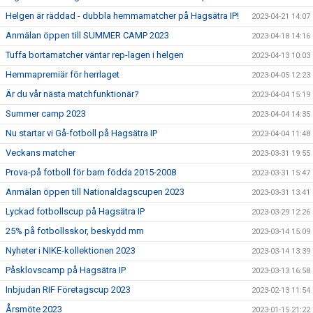
Helgen är räddad - dubbla hemmamatcher på Hagsätra IP!
2023-04-21 14:07
Anmälan öppen till SUMMER CAMP 2023
2023-04-18 14:16
Tuffa bortamatcher väntar rep-lagen i helgen
2023-04-13 10:03
Hemmapremiär för herrlaget
2023-04-05 12:23
Är du vår nästa matchfunktionär?
2023-04-04 15:19
Summer camp 2023
2023-04-04 14:35
Nu startar vi Gå-fotboll på Hagsätra IP
2023-04-04 11:48
Veckans matcher
2023-03-31 19:55
Prova-på fotboll för barn födda 2015-2008
2023-03-31 15:47
Anmälan öppen till Nationaldagscupen 2023
2023-03-31 13:41
Lyckad fotbollscup på Hagsätra IP
2023-03-29 12:26
25% på fotbollsskor, beskydd mm
2023-03-14 15:09
Nyheter i NIKE-kollektionen 2023
2023-03-14 13:39
Påsklovscamp på Hagsätra IP
2023-03-13 16:58
Inbjudan RIF Företagscup 2023
2023-02-13 11:54
Årsmöte 2023
2023-01-15 21:22