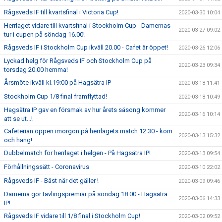
Rågsveds IF till kvartsfinal i Victoria Cup!
2020-03-30 10:04
Herrlaget vidare till kvartsfinal i Stockholm Cup - Damernas
2020-03-27 09:02
tur i cupen på söndag 16.00!
Rågsveds IF i Stockholm Cup ikväll 20.00 - Cafet är öppet!
2020-03-26 12:06
Lyckad helg för Rågsveds IF och Stockholm Cup på
2020-03-23 09:34
torsdag 20.00 hemma!
Årsmöte ikväll kl.19:00 på Hagsätra IP
2020-03-18 11:41
Stockholm Cup 1/8 final framflyttad!
2020-03-18 10:49
Hagsätra IP gav en försmak av hur årets säsong kommer
2020-03-16 10:14
att se ut...!
Cafeterian öppen imorgon på herrlagets match 12.30 - kom
2020-03-13 15:32
och häng!
Dubbelmatch för herrlaget i helgen - På Hagsätra IP!
2020-03-13 09:54
Förhållningssätt - Coronavirus
2020-03-10 22:02
Rågsveds IF - Bäst när det gäller !
2020-03-09 09:46
Damerna gör tävlingspremiär på söndag 18.00 - Hagsätra
2020-03-06 14:33
IP!
Rågsveds IF vidare till 1/8 final i Stockholm Cup!
2020-03-02 09:52