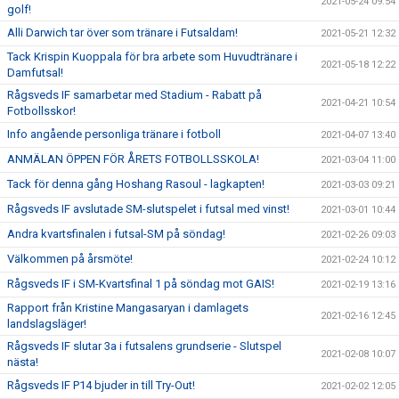
2021-05-24 09:54
golf!
Alli Darwich tar över som tränare i Futsaldam!
2021-05-21 12:32
Tack Krispin Kuoppala för bra arbete som Huvudtränare i
2021-05-18 12:22
Damfutsal!
Rågsveds IF samarbetar med Stadium - Rabatt på
2021-04-21 10:54
Fotbollsskor!
Info angående personliga tränare i fotboll
2021-04-07 13:40
ANMÄLAN ÖPPEN FÖR ÅRETS FOTBOLLSSKOLA!
2021-03-04 11:00
Tack för denna gång Hoshang Rasoul - lagkapten!
2021-03-03 09:21
Rågsveds IF avslutade SM-slutspelet i futsal med vinst!
2021-03-01 10:44
Andra kvartsfinalen i futsal-SM på söndag!
2021-02-26 09:03
Välkommen på årsmöte!
2021-02-24 10:12
Rågsveds IF i SM-Kvartsfinal 1 på söndag mot GAIS!
2021-02-19 13:16
Rapport från Kristine Mangasaryan i damlagets
2021-02-16 12:45
landslagsläger!
Rågsveds IF slutar 3a i futsalens grundserie - Slutspel
2021-02-08 10:07
nästa!
Rågsveds IF P14 bjuder in till Try-Out!
2021-02-02 12:05