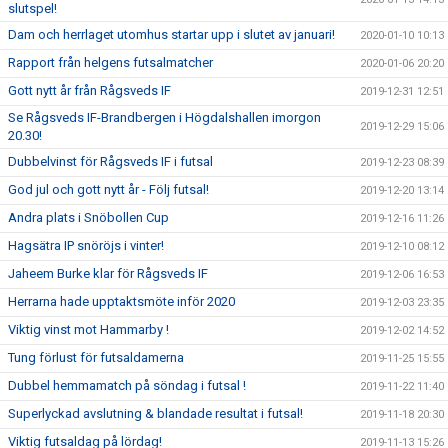
slutspel!
Dam och herrlaget utomhus startar upp i slutet av januari!
2020-01-10 10:13
Rapport från helgens futsalmatcher
2020-01-06 20:20
Gott nytt år från Rågsveds IF
2019-12-31 12:51
Se Rågsveds IF-Brandbergen i Högdalshallen imorgon
2019-12-29 15:06
20.30!
Dubbelvinst för Rågsveds IF i futsal
2019-12-23 08:39
God jul och gott nytt år - Följ futsal!
2019-12-20 13:14
Andra plats i Snöbollen Cup
2019-12-16 11:26
Hagsätra IP snöröjs i vinter!
2019-12-10 08:12
Jaheem Burke klar för Rågsveds IF
2019-12-06 16:53
Herrarna hade upptaktsmöte inför 2020
2019-12-03 23:35
Viktig vinst mot Hammarby !
2019-12-02 14:52
Tung förlust för futsaldamerna
2019-11-25 15:55
Dubbel hemmamatch på söndag i futsal !
2019-11-22 11:40
Superlyckad avslutning & blandade resultat i futsal!
2019-11-18 20:30
Viktig futsaldag på lördag!
2019-11-13 15:26