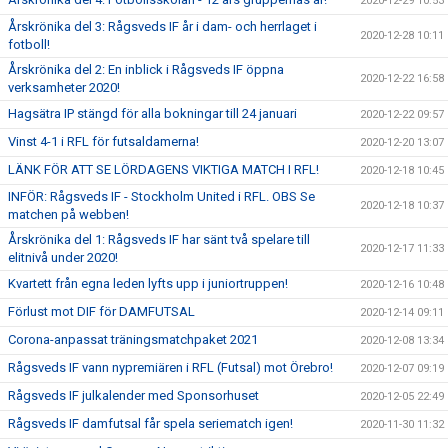
2020-12-29 10:53
Årskrönika del 3: Rågsveds IF år i dam- och herrlaget i
2020-12-28 10:11
fotboll!
Årskrönika del 2: En inblick i Rågsveds IF öppna
2020-12-22 16:58
verksamheter 2020!
Hagsätra IP stängd för alla bokningar till 24 januari
2020-12-22 09:57
Vinst 4-1 i RFL för futsaldamerna!
2020-12-20 13:07
LÄNK FÖR ATT SE LÖRDAGENS VIKTIGA MATCH I RFL!
2020-12-18 10:45
INFÖR: Rågsveds IF - Stockholm United i RFL. OBS Se
2020-12-18 10:37
matchen på webben!
Årskrönika del 1: Rågsveds IF har sänt två spelare till
2020-12-17 11:33
elitnivå under 2020!
Kvartett från egna leden lyfts upp i juniortruppen!
2020-12-16 10:48
Förlust mot DIF för DAMFUTSAL
2020-12-14 09:11
Corona-anpassat träningsmatchpaket 2021
2020-12-08 13:34
Rågsveds IF vann nypremiären i RFL (Futsal) mot Örebro!
2020-12-07 09:19
Rågsveds IF julkalender med Sponsorhuset
2020-12-05 22:49
Rågsveds IF damfutsal får spela seriematch igen!
2020-11-30 11:32