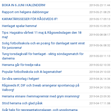
BOKA IN 6 JUNI I KALENDERN!
2019-05-23 11:44
Rapport om helgens dabbningar
2019-05-21 08:29
KARAKTÄRSSEGER FÖR RÅGSVEDS IF!
2019-05-17 09:13
Herrlaget spelar hemma!
2019-05-15 09:29
Tips: Hagsätra vårfest 11 maj & Rågsvedsdagen den 18
2019-05-08 08:17
maj!
Solig fotbollsskola och en poäng för damlaget samt vinst
2019-05-06 08:32
för juniorerna!
Tung torsdagkväll för herrlaget - viktig söndagsmatch för
2019-05-03 11:13
damerna
Herrarna går för tredje raka
2019-05-02 10:33
Populär fotbollsskola och A-lagsmatcher!
2019-04-29 10:03
Se våra seniorlag i helgen!
2019-04-26 14:34
Rågsveds IF, DIF och Sveab arrangerar spontancup på
2019-04-24 13:56
Valborg!
Herrarna vinnare i hemmapremiär med grym inramning!
2019-04-23 09:30
Stöd herrarna och glad påsk
2019-04-17 11:08
Svår helg för representationslagen -och ungdomarna