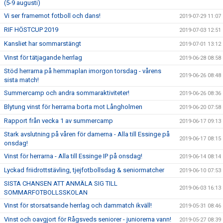
(5-9 augusti)
Vi ser framemot fotboll och dans!
2019-07-29 11:07
RIF HÖSTCUP 2019
2019-07-03 12:51
Kansliet har sommarstängt
2019-07-01 13:12
Vinst för tätjagande herrlag
2019-06-28 08:58
Stöd herrarna på hemmaplan imorgon torsdag - vårens
2019-06-26 08:48
sista match!
Summercamp och andra sommaraktiviteter!
2019-06-26 08:36
Blytung vinst för herrarna borta mot Långholmen
2019-06-20 07:58
Rapport från vecka 1 av summercamp
2019-06-17 09:13
Stark avslutning på våren för damerna - Alla till Essinge på
2019-06-17 08:15
onsdag!
Vinst för herrarna - Alla till Essinge IP på onsdag!
2019-06-14 08:14
Lyckad friidrottstävling, tjejfotbollsdag & seniormatcher
2019-06-10 07:53
SISTA CHANSEN ATT ANMÄLA SIG TILL
2019-06-03 16:13
SOMMARFOTBOLLSSKOLAN
Vinst för storsatsande herrlag och dammatch ikväll!
2019-05-31 08:46
Vinst och oavgjort för Rågsveds seniorer - juniorerna vann!
2019-05-27 08:39