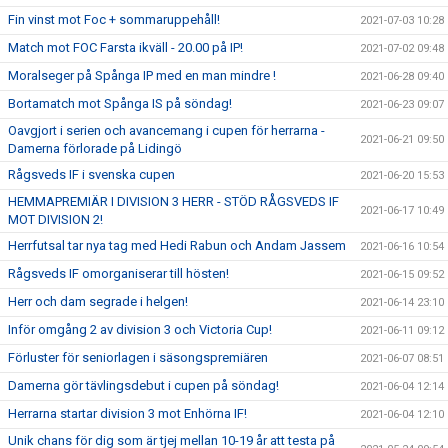
Fin vinst mot Foc + sommaruppehåll!
2021-07-03 10:28
Match mot FOC Farsta ikväll - 20.00 på IP!
2021-07-02 09:48
Moralseger på Spånga IP med en man mindre !
2021-06-28 09:40
Bortamatch mot Spånga IS på söndag!
2021-06-23 09:07
Oavgjort i serien och avancemang i cupen för herrarna -
2021-06-21 09:50
Damerna förlorade på Lidingö
Rågsveds IF i svenska cupen
2021-06-20 15:53
HEMMAPREMIÄR I DIVISION 3 HERR - STÖD RÅGSVEDS IF
2021-06-17 10:49
MOT DIVISION 2!
Herrfutsal tar nya tag med Hedi Rabun och Andam Jassem
2021-06-16 10:54
Rågsveds IF omorganiserar till hösten!
2021-06-15 09:52
Herr och dam segrade i helgen!
2021-06-14 23:10
Inför omgång 2 av division 3 och Victoria Cup!
2021-06-11 09:12
Förluster för seniorlagen i säsongspremiären
2021-06-07 08:51
Damerna gör tävlingsdebut i cupen på söndag!
2021-06-04 12:14
Herrarna startar division 3 mot Enhörna IF!
2021-06-04 12:10
Unik chans för dig som är tjej mellan 10-19 år att testa på