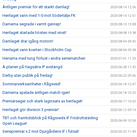
Äntligen premiär för ett starkt damlag!
2020-08-14 12:56
Herrlaget vann med 1-0 mot Södertälje FK
2020-08-14 12:51
Damerna segrade i varmt genrep!
2020-08-10 13:08
Herrlaget startade hösten med vinst!
2020-08-08 19:38
Damlaget drar igång motorn!
2020-08-04 09:45
Herrlaget vann kvarten i Stockholm Cup
2020-08-04 09:38
Herrarna med tung förlust i andra seriematchen
2020-07-01 11:29
A-planen på Hagsätra IP avstängd
2020-06-28 17:35
Derby utan publik på fredag!
2020-06-22 09:06
Sommarverksamheter i Rågsved!
2020-06-18 12:47
Damerna spelade äntligen match igen!
2020-06-18 10:25
Premiärseger och stark laginsats av herrlaget!
2020-06-17 10:02
Herrlaget gör division 3 premiär!
2020-06-12 09:14
TBT och framtidsblick på Rågsveds IF Friidrottstävling:
2020-06-04 10:54
Open League!
Seriepremiär x 2 mot Djurgårdens IF i futsal!
2020-05-25 11:49