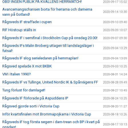
OBS! INGEN PUBLIK PÅ KVÄLLENS HERRMATCH!
2020-09-17 15:02
Avancemangschansen borta för herrarna och damerna
2020-09-14 10:30
vann på Gotland!
Rågsveds IF straffade i cupen
2020-09-10 09:40
RIF Höstcup ställs in
2020-09-09 10:07
Rågsveds IF i semifinal i Stockholm Cup på onsdag 20.00!
2020-09-07 09:30
Rågsveds IFs Malin Broberg uttagen till landslagsläger i
2020-09-04 13:29
futsal!
Rågsveds IF slog serieledaren på hemmaplan!
2020-09-04 13:09
Rågsved spelade X mot BKBK
2020-09-03 10:25
VM i Italien 1990?
2020-08-31 14:24
Rågsveds IF vs Tullinge, United Nordic IK & Spårvägens FF
2020-08-28 09:49
Tung förlust för damlaget!
2020-08-27 10:45
Rågsveds IF förlorade på Aspuddens IP
2020-08-24 10:25
Rågsved gjorde sorti i Victoria Cup
2020-08-20 11:27
Inför kvartsfinalen mot Brommapojkarna i Victoria Cup
2020-08-18 10:26
Rågsveds IF tog första segern i dam-trean och BP i kvart på
2020-08-17 10:13
onsdag!