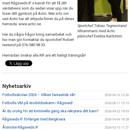
med Rågsveds IF:s kansli för att få ditt
värdebevis som du sedan visar upp när du
TRÄNINGSKLÄDER
löser ditt gymkort på Actic. Mer info om
vad Actic har att erbjuda finner du på deras
hemsida: www.actic.se
RÅGSVEDS IF I MEDIA
Sportchef Tobias Tegnestrand
tillsammans med Actic
Har du några frågor kring samarbetet och
platschef Evelina Karlström
FONDER
hur man gör kontaktar du sportchef Robert
Isesund på 076-580 98 33.
Hemsidan önskar alla RIF:are ett härligt träningsår!
Nyhetsarkiv
Fotbollsskolan 2026 – Vilken fantastisk vår!
2026-06-16 12:26
Fotbolls-VM på storbildsskärm i Rågsved!
2026-06-11 13:15
Är du orolig för att kriminella gäng ska rekrytera ditt barn?
2026-04-22 18:53
Rågsveds IF förlänger med Bergkvara
2026-04-06 18:28
Årsmöte Rågsveds IF
2026-02-15 11:21