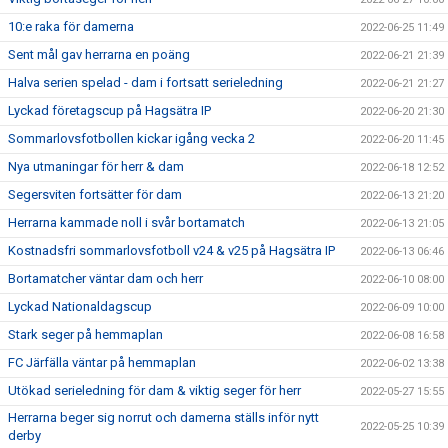
10:e raka för damerna
2022-06-25 11:49
Sent mål gav herrarna en poäng
2022-06-21 21:39
Halva serien spelad - dam i fortsatt serieledning
2022-06-21 21:27
Lyckad företagscup på Hagsätra IP
2022-06-20 21:30
Sommarlovsfotbollen kickar igång vecka 2
2022-06-20 11:45
Nya utmaningar för herr & dam
2022-06-18 12:52
Segersviten fortsätter för dam
2022-06-13 21:20
Herrarna kammade noll i svår bortamatch
2022-06-13 21:05
Kostnadsfri sommarlovsfotboll v24 & v25 på Hagsätra IP
2022-06-13 06:46
Bortamatcher väntar dam och herr
2022-06-10 08:00
Lyckad Nationaldagscup
2022-06-09 10:00
Stark seger på hemmaplan
2022-06-08 16:58
FC Järfälla väntar på hemmaplan
2022-06-02 13:38
Utökad serieledning för dam & viktig seger för herr
2022-05-27 15:55
Herrarna beger sig norrut och damerna ställs inför nytt
2022-05-25 10:39
derby