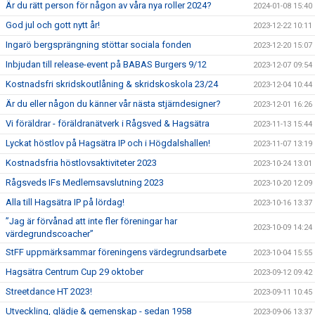
Är du rätt person för någon av våra nya roller 2024?
2024-01-08 15:40
God jul och gott nytt år!
2023-12-22 10:11
Ingarö bergsprängning stöttar sociala fonden
2023-12-20 15:07
Inbjudan till release-event på BABAS Burgers 9/12
2023-12-07 09:54
Kostnadsfri skridskoutlåning & skridskoskola 23/24
2023-12-04 10:44
Är du eller någon du känner vår nästa stjärndesigner?
2023-12-01 16:26
Vi föräldrar - föräldranätverk i Rågsved & Hagsätra
2023-11-13 15:44
Lyckat höstlov på Hagsätra IP och i Högdalshallen!
2023-11-07 13:19
Kostnadsfria höstlovsaktiviteter 2023
2023-10-24 13:01
Rågsveds IFs Medlemsavslutning 2023
2023-10-20 12:09
Alla till Hagsätra IP på lördag!
2023-10-16 13:37
”Jag är förvånad att inte fler föreningar har
2023-10-09 14:24
värdegrundscoacher”
StFF uppmärksammar föreningens värdegrundsarbete
2023-10-04 15:55
Hagsätra Centrum Cup 29 oktober
2023-09-12 09:42
Streetdance HT 2023!
2023-09-11 10:45
Utveckling, glädje & gemenskap - sedan 1958
2023-09-06 13:37