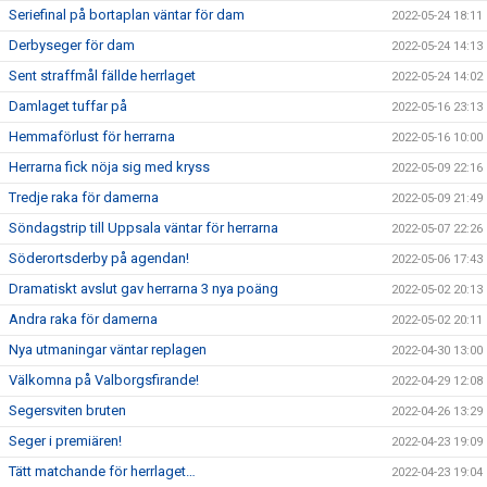
Seriefinal på bortaplan väntar för dam
2022-05-24 18:11
Derbyseger för dam
2022-05-24 14:13
Sent straffmål fällde herrlaget
2022-05-24 14:02
Damlaget tuffar på
2022-05-16 23:13
Hemmaförlust för herrarna
2022-05-16 10:00
Herrarna fick nöja sig med kryss
2022-05-09 22:16
Tredje raka för damerna
2022-05-09 21:49
Söndagstrip till Uppsala väntar för herrarna
2022-05-07 22:26
Söderortsderby på agendan!
2022-05-06 17:43
Dramatiskt avslut gav herrarna 3 nya poäng
2022-05-02 20:13
Andra raka för damerna
2022-05-02 20:11
Nya utmaningar väntar replagen
2022-04-30 13:00
Välkomna på Valborgsfirande!
2022-04-29 12:08
Segersviten bruten
2022-04-26 13:29
Seger i premiären!
2022-04-23 19:09
Tätt matchande för herrlaget…
2022-04-23 19:04