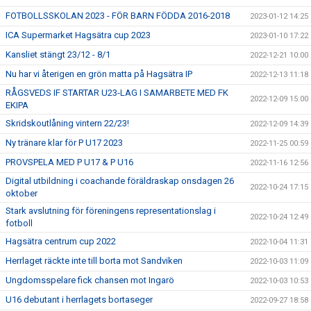
FOTBOLLSSKOLAN 2023 - FÖR BARN FÖDDA 2016-2018
2023-01-12 14:25
ICA Supermarket Hagsätra cup 2023
2023-01-10 17:22
Kansliet stängt 23/12 - 8/1
2022-12-21 10:00
Nu har vi återigen en grön matta på Hagsätra IP
2022-12-13 11:18
RÅGSVEDS IF STARTAR U23-LAG I SAMARBETE MED FK
2022-12-09 15:00
EKIPA
Skridskoutlåning vintern 22/23!
2022-12-09 14:39
Ny tränare klar för P U17 2023
2022-11-25 00:59
PROVSPELA MED P U17 & P U16
2022-11-16 12:56
Digital utbildning i coachande föräldraskap onsdagen 26
2022-10-24 17:15
oktober
Stark avslutning för föreningens representationslag i
2022-10-24 12:49
fotboll
Hagsätra centrum cup 2022
2022-10-04 11:31
Herrlaget räckte inte till borta mot Sandviken
2022-10-03 11:09
Ungdomsspelare fick chansen mot Ingarö
2022-10-03 10:53
U16 debutant i herrlagets bortaseger
2022-09-27 18:58