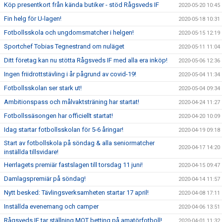
Köp presentkort från kända butiker - stöd Rågsveds IF
2020-05-20 10:45
Fin helg för U-lagen!
2020-05-18 10:31
Fotbollsskola och ungdomsmatcher i helgen!
2020-05-15 12:19
Sportchef Tobias Tegnestrand om nuläget
2020-05-11 11:04
Ditt företag kan nu stötta Rågsveds IF med alla era inköp!
2020-05-06 12:36
Ingen friidrottstävling i år pågrund av covid-19!
2020-05-04 11:34
Fotbollsskolan ser stark ut!
2020-05-04 09:34
Ambitionspass och målvaktsträning har startat!
2020-04-24 11:27
Fotbollssäsongen har officiellt startat!
2020-04-20 10:09
Idag startar fotbollsskolan för 5-6 åringar!
2020-04-19 09:18
Start av fotbollskola på söndag & alla seniormatcher
2020-04-17 14:20
inställda tillsvidare!
Herrlagets premiär fastslagen till torsdag 11 juni!
2020-04-15 09:47
Damlagspremiär på söndag!
2020-04-14 11:57
Nytt besked: Tävlingsverksamheten startar 17 april!
2020-04-08 17:11
Inställda evenemang och camper
2020-04-06 13:51
Rågsveds IF tar ställning MOT betting på amatörfotboll!
2020-04-01 11:32