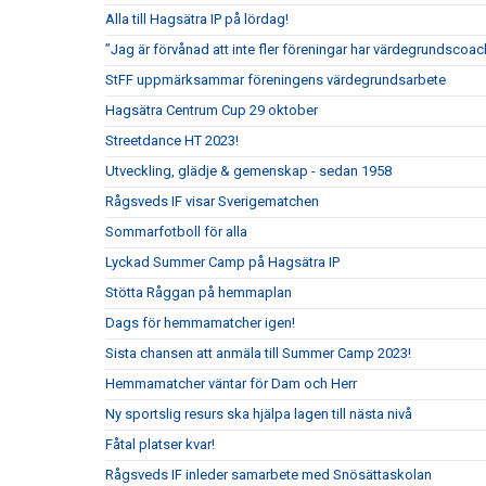
Alla till Hagsätra IP på lördag!
”Jag är förvånad att inte fler föreningar har värdegrundscoac
StFF uppmärksammar föreningens värdegrundsarbete
Hagsätra Centrum Cup 29 oktober
Streetdance HT 2023!
Utveckling, glädje & gemenskap - sedan 1958
Rågsveds IF visar Sverigematchen
Sommarfotboll för alla
Lyckad Summer Camp på Hagsätra IP
Stötta Råggan på hemmaplan
Dags för hemmamatcher igen!
Sista chansen att anmäla till Summer Camp 2023!
Hemmamatcher väntar för Dam och Herr
Ny sportslig resurs ska hjälpa lagen till nästa nivå
Fåtal platser kvar!
Rågsveds IF inleder samarbete med Snösättaskolan