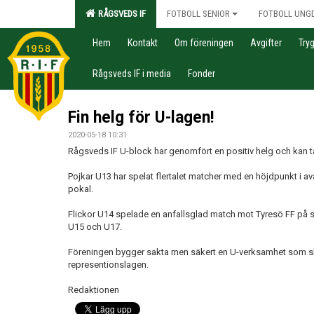
RÅGSVEDS IF
FOTBOLL SENIOR
FOTBOLL UNG
Hem
Kontakt
Om föreningen
Avgifter
Try
Rågsveds IF i media
Fonder
Fin helg för U-lagen!
2020-05-18 10:31
Rågsveds IF U-block har genomfört en positiv helg och kan t
Pojkar U13 har spelat flertalet matcher med en höjdpunkt i av
pokal.
Flickor U14 spelade en anfallsglad match mot Tyresö FF på s
U15 och U17.
Föreningen bygger sakta men säkert en U-verksamhet som ska
representionslagen.
Redaktionen