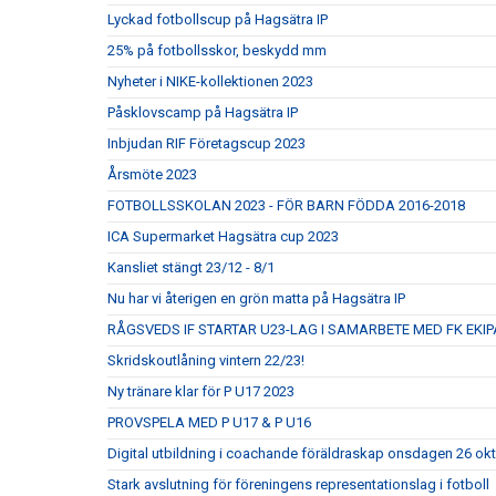
Lyckad fotbollscup på Hagsätra IP
25% på fotbollsskor, beskydd mm
Nyheter i NIKE-kollektionen 2023
Påsklovscamp på Hagsätra IP
Inbjudan RIF Företagscup 2023
Årsmöte 2023
FOTBOLLSSKOLAN 2023 - FÖR BARN FÖDDA 2016-2018
ICA Supermarket Hagsätra cup 2023
Kansliet stängt 23/12 - 8/1
Nu har vi återigen en grön matta på Hagsätra IP
RÅGSVEDS IF STARTAR U23-LAG I SAMARBETE MED FK EKIP
Skridskoutlåning vintern 22/23!
Ny tränare klar för P U17 2023
PROVSPELA MED P U17 & P U16
Digital utbildning i coachande föräldraskap onsdagen 26 ok
Stark avslutning för föreningens representationslag i fotboll