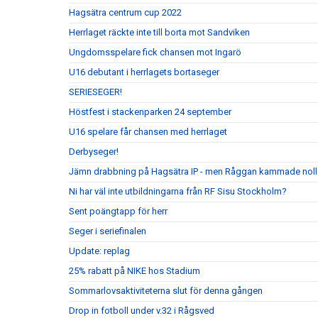
Hagsätra centrum cup 2022
Herrlaget räckte inte till borta mot Sandviken
Ungdomsspelare fick chansen mot Ingarö
U16 debutant i herrlagets bortaseger
SERIESEGER!
Höstfest i stackenparken 24 september
U16 spelare får chansen med herrlaget
Derbyseger!
Jämn drabbning på Hagsätra IP - men Råggan kammade noll
Ni har väl inte utbildningarna från RF Sisu Stockholm?
Sent poängtapp för herr
Seger i seriefinalen
Update: replag
25% rabatt på NIKE hos Stadium
Sommarlovsaktiviteterna slut för denna gången
Drop in fotboll under v.32 i Rågsved