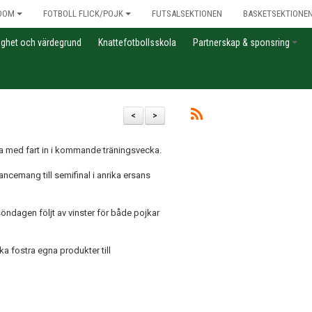
DOM
FOTBOLL FLICK/POJK
FUTSALSEKTIONEN
BASKETSEKTIONE
gghet och värdegrund
Knattefotbollsskola
Partnerskap & sponsring
<
>
a med fart in i kommande träningsvecka.
ancemang till semifinal i anrika ersans
öndagen följt av vinster för både pojkar
 fostra egna produkter till