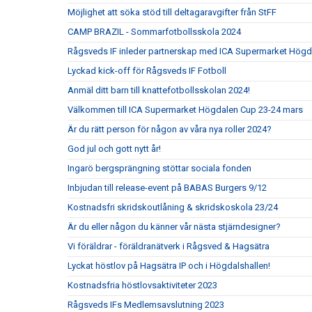
Möjlighet att söka stöd till deltagaravgifter från StFF
CAMP BRAZIL - Sommarfotbollsskola 2024
Rågsveds IF inleder partnerskap med ICA Supermarket Högd
Lyckad kick-off för Rågsveds IF Fotboll
Anmäl ditt barn till knattefotbollsskolan 2024!
Välkommen till ICA Supermarket Högdalen Cup 23-24 mars
Är du rätt person för någon av våra nya roller 2024?
God jul och gott nytt år!
Ingarö bergsprängning stöttar sociala fonden
Inbjudan till release-event på BABAS Burgers 9/12
Kostnadsfri skridskoutlåning & skridskoskola 23/24
Är du eller någon du känner vår nästa stjärndesigner?
Vi föräldrar - föräldranätverk i Rågsved & Hagsätra
Lyckat höstlov på Hagsätra IP och i Högdalshallen!
Kostnadsfria höstlovsaktiviteter 2023
Rågsveds IFs Medlemsavslutning 2023