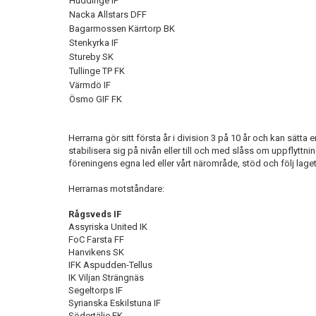
Huddinge IF
Nacka Allstars DFF
Bagarmossen Kärrtorp BK
Stenkyrka IF
Stureby SK
Tullinge TP FK
Värmdö IF
Ösmo GIF FK
Herrarna gör sitt första år i division 3 på 10 år och kan sätta
stabilisera sig på nivån eller till och med slåss om uppflyttning
föreningens egna led eller vårt närområde, stöd och följ lage
Herrarnas motståndare:
Rågsveds IF
Assyriska United IK
FoC Farsta FF
Hanvikens SK
IFK Aspudden-Tellus
IK Viljan Strängnäs
Segeltorps IF
Syrianska Eskilstuna IF
Södertälje FK