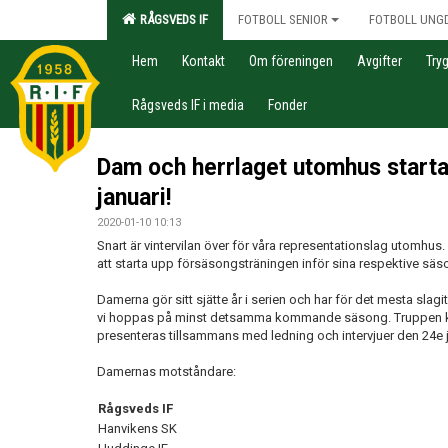
RÅGSVEDS IF
FOTBOLL SENIOR
FOTBOLL UNG
Hem
Kontakt
Om föreningen
Avgifter
Try
Rågsveds IF i media
Fonder
Dam och herrlaget utomhus startar
januari!
2020-01-10 10:13
Snart är vintervilan över för våra representationslag utomhu
att starta upp försäsongsträningen inför sina respektive säson
Damerna gör sitt sjätte år i serien och har för det mesta slag
vi hoppas på minst detsamma kommande säsong. Truppen kom
presenteras tillsammans med ledning och intervjuer den 24e j
Damernas motståndare:
Rågsveds IF
Hanvikens SK