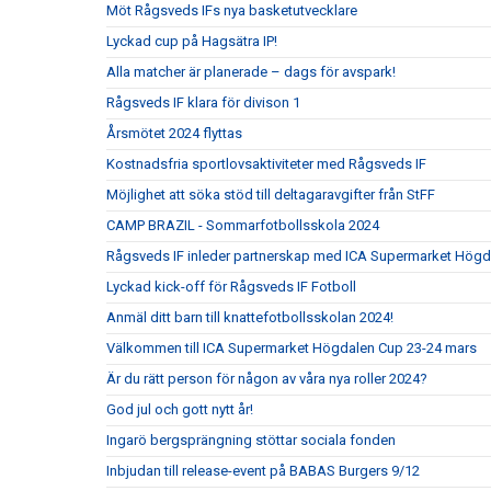
Möt Rågsveds IFs nya basketutvecklare
Lyckad cup på Hagsätra IP!
Alla matcher är planerade – dags för avspark!
Rågsveds IF klara för divison 1
Årsmötet 2024 flyttas
Kostnadsfria sportlovsaktiviteter med Rågsveds IF
Möjlighet att söka stöd till deltagaravgifter från StFF
CAMP BRAZIL - Sommarfotbollsskola 2024
Rågsveds IF inleder partnerskap med ICA Supermarket Högd
Lyckad kick-off för Rågsveds IF Fotboll
Anmäl ditt barn till knattefotbollsskolan 2024!
Välkommen till ICA Supermarket Högdalen Cup 23-24 mars
Är du rätt person för någon av våra nya roller 2024?
God jul och gott nytt år!
Ingarö bergsprängning stöttar sociala fonden
Inbjudan till release-event på BABAS Burgers 9/12