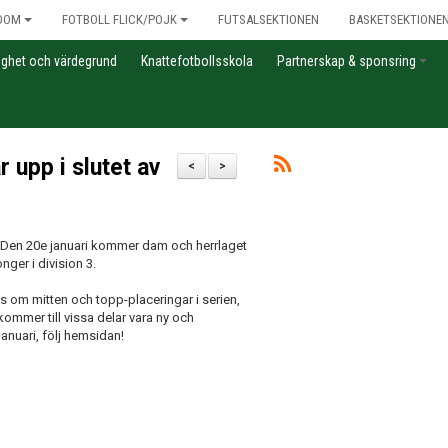
DOM
FOTBOLL FLICK/POJK
FUTSALSEKTIONEN
BASKETSEKTIONE
gghet och värdegrund
Knattefotbollsskola
Partnerskap & sponsring
 upp i slutet av
<
>
s. Den 20e januari kommer dam och herrlaget
ger i division 3.
its om mitten och topp-placeringar i serien,
mer till vissa delar vara ny och
anuari, följ hemsidan!