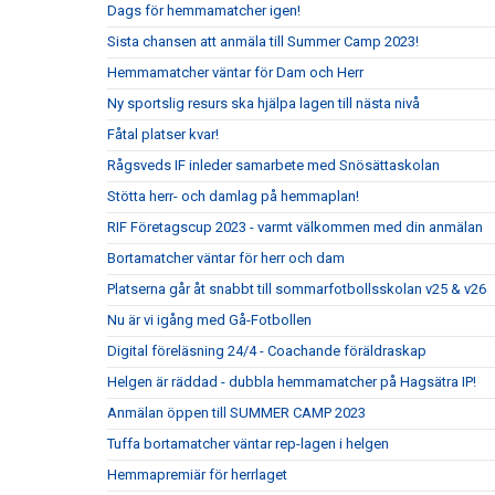
Dags för hemmamatcher igen!
Sista chansen att anmäla till Summer Camp 2023!
Hemmamatcher väntar för Dam och Herr
Ny sportslig resurs ska hjälpa lagen till nästa nivå
Fåtal platser kvar!
Rågsveds IF inleder samarbete med Snösättaskolan
Stötta herr- och damlag på hemmaplan!
RIF Företagscup 2023 - varmt välkommen med din anmälan
Bortamatcher väntar för herr och dam
Platserna går åt snabbt till sommarfotbollsskolan v25 & v26
Nu är vi igång med Gå-Fotbollen
Digital föreläsning 24/4 - Coachande föräldraskap
Helgen är räddad - dubbla hemmamatcher på Hagsätra IP!
Anmälan öppen till SUMMER CAMP 2023
Tuffa bortamatcher väntar rep-lagen i helgen
Hemmapremiär för herrlaget