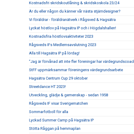
Kostnadsfri skridskoutlåning & skridskoskola 23/24
Är du eller någon du känner vår nästa stjärndesigner?
Vi föräldrar - föräldranätverk i Rågsved & Hagsätra
Lyckat höstlov på Hagsätra IP och i Högdalshallen!
Kostnadsfria höstlovsaktiviteter 2023
Rågsveds IFs Medlemsavslutning 2023
Alla till Hagsätra IP på lördag!
”Jag är förvånad att inte fler föreningar har värdegrundscoac
StFF uppmärksammar föreningens värdegrundsarbete
Hagsätra Centrum Cup 29 oktober
Streetdance HT 2023!
Utveckling, glädje & gemenskap - sedan 1958
Rågsveds IF visar Sverigematchen
Sommarfotboll för alla
Lyckad Summer Camp på Hagsätra IP
Stötta Råggan på hemmaplan