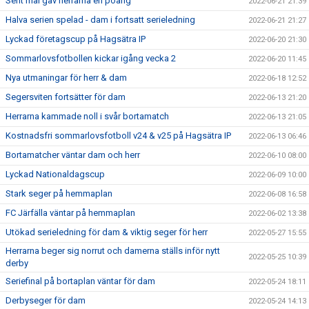
Sent mål gav herrarna en poäng
2022-06-21 21:39
Halva serien spelad - dam i fortsatt serieledning
2022-06-21 21:27
Lyckad företagscup på Hagsätra IP
2022-06-20 21:30
Sommarlovsfotbollen kickar igång vecka 2
2022-06-20 11:45
Nya utmaningar för herr & dam
2022-06-18 12:52
Segersviten fortsätter för dam
2022-06-13 21:20
Herrarna kammade noll i svår bortamatch
2022-06-13 21:05
Kostnadsfri sommarlovsfotboll v24 & v25 på Hagsätra IP
2022-06-13 06:46
Bortamatcher väntar dam och herr
2022-06-10 08:00
Lyckad Nationaldagscup
2022-06-09 10:00
Stark seger på hemmaplan
2022-06-08 16:58
FC Järfälla väntar på hemmaplan
2022-06-02 13:38
Utökad serieledning för dam & viktig seger för herr
2022-05-27 15:55
Herrarna beger sig norrut och damerna ställs inför nytt
2022-05-25 10:39
derby
Seriefinal på bortaplan väntar för dam
2022-05-24 18:11
Derbyseger för dam
2022-05-24 14:13