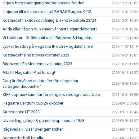
Ingarö bergsprängning stöttar sociala fonden
2023-12-20 15:07
Inbjudan till release-event på BABAS Burgers 9/12
2023-12-07 09:54
Kostnadsfri skridskoutlåning & skridskoskola 23/24
2023-12-04 10:44
Är du eller någon du känner vår nästa stjärndesigner?
2023-12-01 16:26
Vi föräldrar - föräldranätverk i Rågsved & Hagsätra
2023-11-13 15:44
Lyckat höstlov på Hagsätra IP och i Högdalshallen!
2023-11-07 13:19
Kostnadsfria höstlovsaktiviteter 2023
2023-10-24 13:01
Rågsveds IFs Medlemsavslutning 2023
2023-10-20 12:09
Alla till Hagsätra IP på lördag!
2023-10-16 13:37
”Jag är förvånad att inte fler föreningar har
2023-10-09 14:24
värdegrundscoacher”
StFF uppmärksammar föreningens värdegrundsarbete
2023-10-04 15:55
Hagsätra Centrum Cup 29 oktober
2023-09-12 09:42
Streetdance HT 2023!
2023-09-11 10:45
Utveckling, glädje & gemenskap - sedan 1958
2023-09-06 13:37
Rågsveds IF visar Sverigematchen
2023-08-14 16:12
Sommarfotboll för alla
2023-08-12 11:57