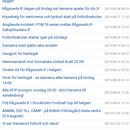
dagen!
Rågsveds IF-dagen på lördag när herrarna spelar för div 3!
2019-08-28 08:59
Krysshelg för seniorerna och lyckad start på fotbollsskolan
2019-08-27 11:33
Angående incident i P18/19 serien mellan Rågsveds IF-
2019-08-23 14:43
Saltsjöbadens IF
Fotbollsskolan startar igen på söndag!
2019-08-23 13:26
Damerna med sjätte raka vinsten!
2019-08-19 09:13
Oavgjort för herrlaget
2019-08-16 09:07
Hemmamatch mot Somaliska United ikväll 20.30!
2019-08-15 09:24
Vinster X3 för Rågsveds IF i helgen!
2019-08-12 09:09
Vinst för herrlaget - se damerna eller herrarna på lördag
2019-08-08 07:43
14.00
Alla till IP imorgon onsdag 20.30 - stöd herrarna till
2019-08-06 12:05
serieledning!
Följ Rågsveds IF i Stockholm Football Cup till helgen!
2019-08-01 15:16
ANMÄL DIG TILL CAMP - på IKANO-Fritidsgård nästa vecka
2019-07-29 14:05
(5-9 augusti)
Vi ser framemot fotboll och dans!
2019-07-29 11:07