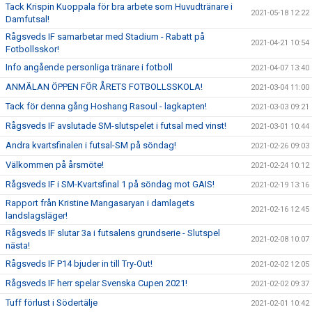
Tack Krispin Kuoppala för bra arbete som Huvudtränare i
2021-05-18 12:22
Damfutsal!
Rågsveds IF samarbetar med Stadium - Rabatt på
2021-04-21 10:54
Fotbollsskor!
Info angående personliga tränare i fotboll
2021-04-07 13:40
ANMÄLAN ÖPPEN FÖR ÅRETS FOTBOLLSSKOLA!
2021-03-04 11:00
Tack för denna gång Hoshang Rasoul - lagkapten!
2021-03-03 09:21
Rågsveds IF avslutade SM-slutspelet i futsal med vinst!
2021-03-01 10:44
Andra kvartsfinalen i futsal-SM på söndag!
2021-02-26 09:03
Välkommen på årsmöte!
2021-02-24 10:12
Rågsveds IF i SM-Kvartsfinal 1 på söndag mot GAIS!
2021-02-19 13:16
Rapport från Kristine Mangasaryan i damlagets
2021-02-16 12:45
landslagsläger!
Rågsveds IF slutar 3a i futsalens grundserie - Slutspel
2021-02-08 10:07
nästa!
Rågsveds IF P14 bjuder in till Try-Out!
2021-02-02 12:05
Rågsveds IF herr spelar Svenska Cupen 2021!
2021-02-02 09:37
Tuff förlust i Södertälje
2021-02-01 10:42