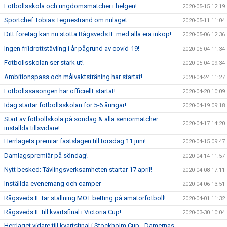
Fotbollsskola och ungdomsmatcher i helgen!
2020-05-15 12:19
Sportchef Tobias Tegnestrand om nuläget
2020-05-11 11:04
Ditt företag kan nu stötta Rågsveds IF med alla era inköp!
2020-05-06 12:36
Ingen friidrottstävling i år pågrund av covid-19!
2020-05-04 11:34
Fotbollsskolan ser stark ut!
2020-05-04 09:34
Ambitionspass och målvaktsträning har startat!
2020-04-24 11:27
Fotbollssäsongen har officiellt startat!
2020-04-20 10:09
Idag startar fotbollsskolan för 5-6 åringar!
2020-04-19 09:18
Start av fotbollskola på söndag & alla seniormatcher
2020-04-17 14:20
inställda tillsvidare!
Herrlagets premiär fastslagen till torsdag 11 juni!
2020-04-15 09:47
Damlagspremiär på söndag!
2020-04-14 11:57
Nytt besked: Tävlingsverksamheten startar 17 april!
2020-04-08 17:11
Inställda evenemang och camper
2020-04-06 13:51
Rågsveds IF tar ställning MOT betting på amatörfotboll!
2020-04-01 11:32
Rågsveds IF till kvartsfinal i Victoria Cup!
2020-03-30 10:04
Herrlaget vidare till kvartsfinal i Stockholm Cup - Damernas