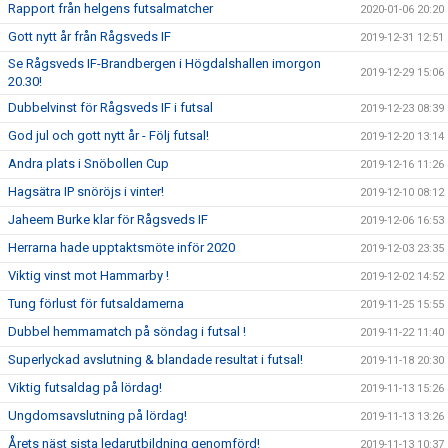
Rapport från helgens futsalmatcher
2020-01-06 20:20
Gott nytt år från Rågsveds IF
2019-12-31 12:51
Se Rågsveds IF-Brandbergen i Högdalshallen imorgon
2019-12-29 15:06
20.30!
Dubbelvinst för Rågsveds IF i futsal
2019-12-23 08:39
God jul och gott nytt år - Följ futsal!
2019-12-20 13:14
Andra plats i Snöbollen Cup
2019-12-16 11:26
Hagsätra IP snöröjs i vinter!
2019-12-10 08:12
Jaheem Burke klar för Rågsveds IF
2019-12-06 16:53
Herrarna hade upptaktsmöte inför 2020
2019-12-03 23:35
Viktig vinst mot Hammarby !
2019-12-02 14:52
Tung förlust för futsaldamerna
2019-11-25 15:55
Dubbel hemmamatch på söndag i futsal !
2019-11-22 11:40
Superlyckad avslutning & blandade resultat i futsal!
2019-11-18 20:30
Viktig futsaldag på lördag!
2019-11-13 15:26
Ungdomsavslutning på lördag!
2019-11-13 13:26
Årets näst sista ledarutbildning genomförd!
2019-11-13 10:37