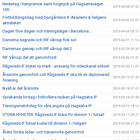
Nederlag i herrpremiär samt högtryck på Hagsätravägen
2019-04-08 07:43
105
Fortbildningsdag med Djurgårdens IF Akademi & helgens
2019-04-05 07:47
aktiviteter!
Dagen före dagen och träningsläger i Barcelona...
2019-04-04 08:15
Damerna segrade och RIF vårcup fick sol
2019-04-01 11:16
Damernas genrep och RIF vårcup del 2
2019-03-29 09:34
RIF Vårcup del ett genomförd!
2019-03-26 07:41
Rågsveds IF bryter ny mark - ansvarig för videokanal sökes!
2019-03-20 11:05
Årsmöte genomfört och Rågsveds IF ska bli en diplomerad
2019-03-19 07:39
förening
Ikväll är det årsmöte
2019-03-18 07:41
Sprakande lördag i fotbollens tecken på Hagsätra IP
2019-03-18 07:38
Träningsmatchdag för våra yngsta på Hagsätra IP
2019-03-15 18:14
STORA NYHETER: Rågsveds IF klara för divison 1 i futsal!
2019-03-11 09:27
Rågsveds IF futsal kvalar till division 1 i helgen!
2019-03-08 11:39
Årets första ledar- och tränarmöte genomfört
2019-03-05 07:53