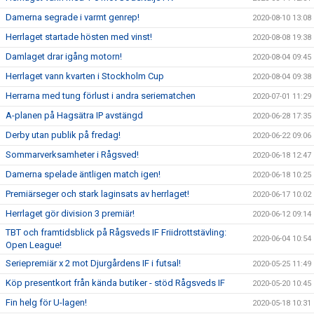
Damerna segrade i varmt genrep!
2020-08-10 13:08
Herrlaget startade hösten med vinst!
2020-08-08 19:38
Damlaget drar igång motorn!
2020-08-04 09:45
Herrlaget vann kvarten i Stockholm Cup
2020-08-04 09:38
Herrarna med tung förlust i andra seriematchen
2020-07-01 11:29
A-planen på Hagsätra IP avstängd
2020-06-28 17:35
Derby utan publik på fredag!
2020-06-22 09:06
Sommarverksamheter i Rågsved!
2020-06-18 12:47
Damerna spelade äntligen match igen!
2020-06-18 10:25
Premiärseger och stark laginsats av herrlaget!
2020-06-17 10:02
Herrlaget gör division 3 premiär!
2020-06-12 09:14
TBT och framtidsblick på Rågsveds IF Friidrottstävling:
2020-06-04 10:54
Open League!
Seriepremiär x 2 mot Djurgårdens IF i futsal!
2020-05-25 11:49
Köp presentkort från kända butiker - stöd Rågsveds IF
2020-05-20 10:45
Fin helg för U-lagen!
2020-05-18 10:31