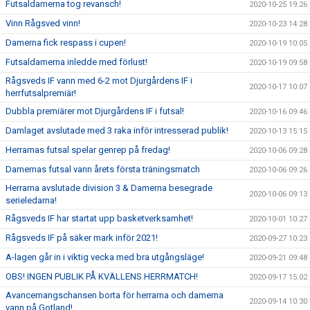
Futsaldamerna tog revansch!
2020-10-25 19:26
Vinn Rågsved vinn!
2020-10-23 14:28
Damerna fick respass i cupen!
2020-10-19 10:05
Futsaldamerna inledde med förlust!
2020-10-19 09:58
Rågsveds IF vann med 6-2 mot Djurgårdens IF i
2020-10-17 10:07
herrfutsalpremiär!
Dubbla premiärer mot Djurgårdens IF i futsal!
2020-10-16 09:46
Damlaget avslutade med 3 raka inför intresserad publik!
2020-10-13 15:15
Herrarnas futsal spelar genrep på fredag!
2020-10-06 09:28
Damernas futsal vann årets första träningsmatch
2020-10-06 09:26
Herrarna avslutade division 3 & Damerna besegrade
2020-10-06 09:13
serieledarna!
Rågsveds IF har startat upp basketverksamhet!
2020-10-01 10:27
Rågsveds IF på säker mark inför 2021!
2020-09-27 10:23
A-lagen går in i viktig vecka med bra utgångsläge!
2020-09-21 09:48
OBS! INGEN PUBLIK PÅ KVÄLLENS HERRMATCH!
2020-09-17 15:02
Avancemangschansen borta för herrarna och damerna
2020-09-14 10:30
vann på Gotland!