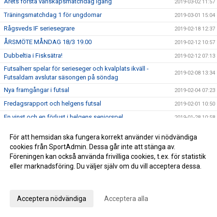
Årets första vänskapsmatchdag igång
2019-03-02 11:57
Träningsmatchdag 1 för ungdomar
2019-03-01 15:04
Rågsveds IF seriesegrare
2019-02-18 12:37
ÅRSMÖTE MÅNDAG 18/3 19.00
2019-02-12 10:57
Dubbeltia i Fisksätra!
2019-02-12 07:13
Futsalherr spelar för serieseger och kvalplats ikväll -
2019-02-08 13:34
Futsaldam avslutar säsongen på söndag
Nya framgångar i futsal
2019-02-04 07:23
Fredagsrapport och helgens futsal
2019-02-01 10:50
En vinst och en förlust i helgens seniorspel
2019-01-28 10:58
Helgens matcher
2019-01-25 10:45
För att hemsidan ska fungera korrekt använder vi nödvändiga
Rågsveds IF VÅRCUP 2019
2019-01-22 09:23
cookies från SportAdmin. Dessa går inte att stänga av.
Föreningen kan också använda frivilliga cookies, t.ex. för statistik
Helgens dubbel i futsal!
2019-01-20 20:47
eller marknadsföring. Du väljer själv om du vill acceptera dessa.
Helgens matcher
2019-01-18 20:19
Anpassa dina val
Läsning om vår rörelseprofil samt info om helgen
2019-01-11 12:21
Vinst i seriefinal för herrfutsal och rapport från jullovet
Acceptera nödvändiga
Acceptera alla
2019-01-07 08:54
2019 smyger igång
2019-01-06 10:09