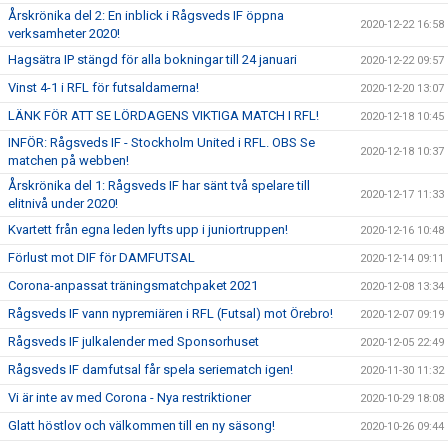
Årskrönika del 2: En inblick i Rågsveds IF öppna
2020-12-22 16:58
verksamheter 2020!
Hagsätra IP stängd för alla bokningar till 24 januari
2020-12-22 09:57
Vinst 4-1 i RFL för futsaldamerna!
2020-12-20 13:07
LÄNK FÖR ATT SE LÖRDAGENS VIKTIGA MATCH I RFL!
2020-12-18 10:45
INFÖR: Rågsveds IF - Stockholm United i RFL. OBS Se
2020-12-18 10:37
matchen på webben!
Årskrönika del 1: Rågsveds IF har sänt två spelare till
2020-12-17 11:33
elitnivå under 2020!
Kvartett från egna leden lyfts upp i juniortruppen!
2020-12-16 10:48
Förlust mot DIF för DAMFUTSAL
2020-12-14 09:11
Corona-anpassat träningsmatchpaket 2021
2020-12-08 13:34
Rågsveds IF vann nypremiären i RFL (Futsal) mot Örebro!
2020-12-07 09:19
Rågsveds IF julkalender med Sponsorhuset
2020-12-05 22:49
Rågsveds IF damfutsal får spela seriematch igen!
2020-11-30 11:32
Vi är inte av med Corona - Nya restriktioner
2020-10-29 18:08
Glatt höstlov och välkommen till en ny säsong!
2020-10-26 09:44