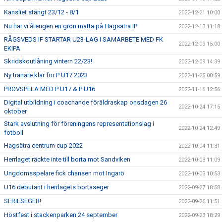
Kansliet stängt 23/12 - 8/1
2022-12-21 10:00
Nu har vi återigen en grön matta på Hagsätra IP
2022-12-13 11:18
RÅGSVEDS IF STARTAR U23-LAG I SAMARBETE MED FK
2022-12-09 15:00
EKIPA
Skridskoutlåning vintern 22/23!
2022-12-09 14:39
Ny tränare klar för P U17 2023
2022-11-25 00:59
PROVSPELA MED P U17 & P U16
2022-11-16 12:56
Digital utbildning i coachande föräldraskap onsdagen 26
2022-10-24 17:15
oktober
Stark avslutning för föreningens representationslag i
2022-10-24 12:49
fotboll
Hagsätra centrum cup 2022
2022-10-04 11:31
Herrlaget räckte inte till borta mot Sandviken
2022-10-03 11:09
Ungdomsspelare fick chansen mot Ingarö
2022-10-03 10:53
U16 debutant i herrlagets bortaseger
2022-09-27 18:58
SERIESEGER!
2022-09-26 11:51
Höstfest i stackenparken 24 september
2022-09-23 18:29