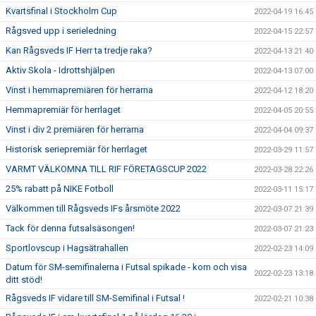
Kvartsfinal i Stockholm Cup
2022-04-19 16:45
Rågsved upp i serieledning
2022-04-15 22:57
Kan Rågsveds IF Herr ta tredje raka?
2022-04-13 21:40
Aktiv Skola - Idrottshjälpen
2022-04-13 07:00
Vinst i hemmapremiären för herrarna
2022-04-12 18:20
Hemmapremiär för herrlaget
2022-04-05 20:55
Vinst i div 2 premiären för herrarna
2022-04-04 09:37
Historisk seriepremiär för herrlaget
2022-03-29 11:57
VARMT VÄLKOMNA TILL RIF FÖRETAGSCUP 2022
2022-03-28 22:26
25% rabatt på NIKE Fotboll
2022-03-11 15:17
Välkommen till Rågsveds IFs årsmöte 2022
2022-03-07 21:39
Tack för denna futsalsäsongen!
2022-03-07 21:23
Sportlovscup i Hagsätrahallen
2022-02-23 14:09
Datum för SM-semifinalerna i Futsal spikade - kom och visa
2022-02-23 13:18
ditt stöd!
Rågsveds IF vidare till SM-Semifinal i Futsal !
2022-02-21 10:38