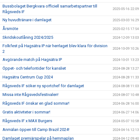
Bussbolaget Bergkvara officiell samarbetspartner till
2025-05-16 22:09
Rågsveds IF
Ny huvudtränare i damlaget
2025-03-03 16:29
Årsmöte
2025-02-15 17:54
Skridskoutlåning 2024/2025
2024-12-09 13:03
Folkfest på Hagsätra IP när herrlaget blev klara för division
2024-10-09 10:26
2
Avgörande match på Hagsätra IP
2024-10-01 13:23
Öppet- och telefontider för kansliet
2024-08-28 13:27
Hagsätra Centrum Cup 2024
2024-08-28 11:33
Rågsveds IF söker ny sportchef för damlaget
2024-08-08 11:03
Missa inte Rågsvedsfestivalen!
2024-08-07 10:48
Rågsveds IF önskar en glad sommar!
2024-06-28 16:00
Gratis aktiviteter i sommar!
2024-06-27 14:06
Rågsveds IF x MAX Burgers
2024-05-07 10:58
Anmälan öppen till Camp Brazil 2024!
2024-04-16 12:13
Damlaget premiärspelar på hemmaplan
2024-04-12 09:40