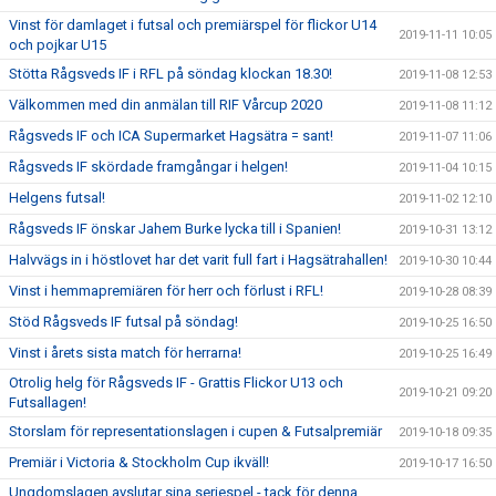
Vinst för damlaget i futsal och premiärspel för flickor U14
2019-11-11 10:05
och pojkar U15
Stötta Rågsveds IF i RFL på söndag klockan 18.30!
2019-11-08 12:53
Välkommen med din anmälan till RIF Vårcup 2020
2019-11-08 11:12
Rågsveds IF och ICA Supermarket Hagsätra = sant!
2019-11-07 11:06
Rågsveds IF skördade framgångar i helgen!
2019-11-04 10:15
Helgens futsal!
2019-11-02 12:10
Rågsveds IF önskar Jahem Burke lycka till i Spanien!
2019-10-31 13:12
Halvvägs in i höstlovet har det varit full fart i Hagsätrahallen!
2019-10-30 10:44
Vinst i hemmapremiären för herr och förlust i RFL!
2019-10-28 08:39
Stöd Rågsveds IF futsal på söndag!
2019-10-25 16:50
Vinst i årets sista match för herrarna!
2019-10-25 16:49
Otrolig helg för Rågsveds IF - Grattis Flickor U13 och
2019-10-21 09:20
Futsallagen!
Storslam för representationslagen i cupen & Futsalpremiär
2019-10-18 09:35
Premiär i Victoria & Stockholm Cup ikväll!
2019-10-17 16:50
Ungdomslagen avslutar sina seriespel - tack för denna