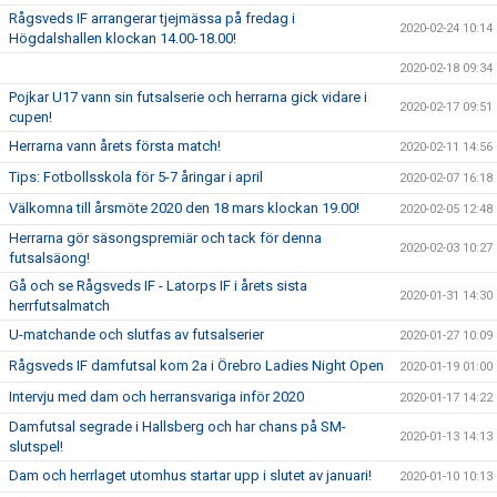
Rågsveds IF arrangerar tjejmässa på fredag i
2020-02-24 10:14
Högdalshallen klockan 14.00-18.00!
2020-02-18 09:34
Pojkar U17 vann sin futsalserie och herrarna gick vidare i
2020-02-17 09:51
cupen!
Herrarna vann årets första match!
2020-02-11 14:56
Tips: Fotbollsskola för 5-7 åringar i april
2020-02-07 16:18
Välkomna till årsmöte 2020 den 18 mars klockan 19.00!
2020-02-05 12:48
Herrarna gör säsongspremiär och tack för denna
2020-02-03 10:27
futsalsäong!
Gå och se Rågsveds IF - Latorps IF i årets sista
2020-01-31 14:30
herrfutsalmatch
U-matchande och slutfas av futsalserier
2020-01-27 10:09
Rågsveds IF damfutsal kom 2a i Örebro Ladies Night Open
2020-01-19 01:00
Intervju med dam och herransvariga inför 2020
2020-01-17 14:22
Damfutsal segrade i Hallsberg och har chans på SM-
2020-01-13 14:13
slutspel!
Dam och herrlaget utomhus startar upp i slutet av januari!
2020-01-10 10:13