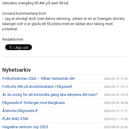
Ishizakis övergång till AIK på sent 90-tal.
TRÄNINGSKLÄDER
Govand kommenterar kort:
- Jag är otroligt stolt över denna värvning, Jahem är en av Sveriges största
talanger och vi är glada att få jobba med en sådan stor talang med
RÅGSVEDS IF I MEDIA
potential.
FONDER
Redaktionen
Nyhetsarkiv
Fotbollsskolan 2026 – Vilken fantastisk vår!
2026-06-16 12:26
Fotbolls-VM på storbildsskärm i Rågsved!
2026-06-11 13:15
Är du orolig för att kriminella gäng ska rekrytera ditt barn?
2026-04-22 18:53
Rågsveds IF förlänger med Bergkvara
2026-04-06 18:28
Årsmöte Rågsveds IF
2026-02-15 11:21
PLAY AND STAY
2026-02-11 14:45
Hagsätra centrum cup 2025
2025-08-05 20:06