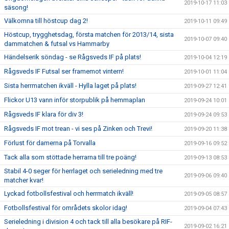
2019-10-17 11:03
säsong!
Välkomna till höstcup dag 2!
2019-10-11 09:49
Höstcup, trygghetsdag, första matchen för 2013/14, sista
2019-10-07 09:40
dammatchen & futsal vs Hammarby
Händelserik söndag - se Rågsveds IF på plats!
2019-10-04 12:19
Rågsveds IF Futsal ser framemot vintern!
2019-10-01 11:04
Sista herrmatchen ikväll - Hylla laget på plats!
2019-09-27 12:41
Flickor U13 vann inför storpublik på hemmaplan
2019-09-24 10:01
Rågsveds IF klara för div 3!
2019-09-24 09:53
Rågsveds IF mot trean - vi ses på Zinken och Trevi!
2019-09-20 11:38
Förlust för damerna på Torvalla
2019-09-16 09:52
Tack alla som stöttade herrarna till tre poäng!
2019-09-13 08:53
Stabil 4-0 seger för herrlaget och serieledning med tre
2019-09-06 09:40
matcher kvar!
Lyckad fotbollsfestival och herrmatch ikväll!
2019-09-05 08:57
Fotbollsfestival för områdets skolor idag!
2019-09-04 07:43
Serieledning i division 4 och tack till alla besökare på RIF-
2019-09-02 16:21