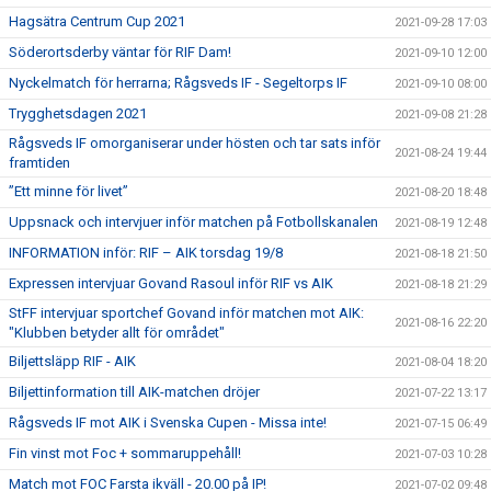
Hagsätra Centrum Cup 2021
2021-09-28 17:03
Söderortsderby väntar för RIF Dam!
2021-09-10 12:00
Nyckelmatch för herrarna; Rågsveds IF - Segeltorps IF
2021-09-10 08:00
Trygghetsdagen 2021
2021-09-08 21:28
Rågsveds IF omorganiserar under hösten och tar sats inför
2021-08-24 19:44
framtiden
”Ett minne för livet”
2021-08-20 18:48
Uppsnack och intervjuer inför matchen på Fotbollskanalen
2021-08-19 12:48
INFORMATION inför: RIF – AIK torsdag 19/8
2021-08-18 21:50
Expressen intervjuar Govand Rasoul inför RIF vs AIK
2021-08-18 21:29
StFF intervjuar sportchef Govand inför matchen mot AIK:
2021-08-16 22:20
"Klubben betyder allt för området"
Biljettsläpp RIF - AIK
2021-08-04 18:20
Biljettinformation till AIK-matchen dröjer
2021-07-22 13:17
Rågsveds IF mot AIK i Svenska Cupen - Missa inte!
2021-07-15 06:49
Fin vinst mot Foc + sommaruppehåll!
2021-07-03 10:28
Match mot FOC Farsta ikväll - 20.00 på IP!
2021-07-02 09:48