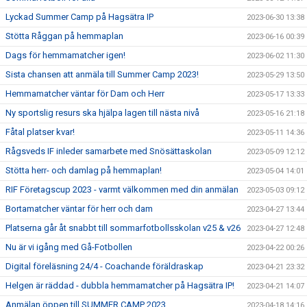
Lyckad Summer Camp på Hagsätra IP
2023-06-30 13:38
Stötta Råggan på hemmaplan
2023-06-16 00:39
Dags för hemmamatcher igen!
2023-06-02 11:30
Sista chansen att anmäla till Summer Camp 2023!
2023-05-29 13:50
Hemmamatcher väntar för Dam och Herr
2023-05-17 13:33
Ny sportslig resurs ska hjälpa lagen till nästa nivå
2023-05-16 21:18
Fåtal platser kvar!
2023-05-11 14:36
Rågsveds IF inleder samarbete med Snösättaskolan
2023-05-09 12:12
Stötta herr- och damlag på hemmaplan!
2023-05-04 14:01
RIF Företagscup 2023 - varmt välkommen med din anmälan
2023-05-03 09:12
Bortamatcher väntar för herr och dam
2023-04-27 13:44
Platserna går åt snabbt till sommarfotbollsskolan v25 & v26
2023-04-27 12:48
Nu är vi igång med Gå-Fotbollen
2023-04-22 00:26
Digital föreläsning 24/4 - Coachande föräldraskap
2023-04-21 23:32
Helgen är räddad - dubbla hemmamatcher på Hagsätra IP!
2023-04-21 14:07
Anmälan öppen till SUMMER CAMP 2023
2023-04-18 14:16