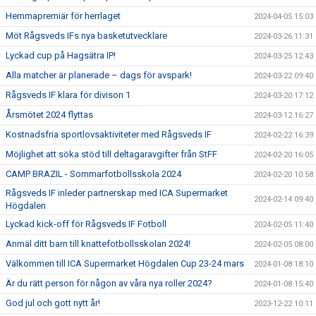
Hemmapremiär för herrlaget
2024-04-05 15:03
Möt Rågsveds IFs nya basketutvecklare
2024-03-26 11:31
Lyckad cup på Hagsätra IP!
2024-03-25 12:43
Alla matcher är planerade – dags för avspark!
2024-03-22 09:40
Rågsveds IF klara för divison 1
2024-03-20 17:12
Årsmötet 2024 flyttas
2024-03-12 16:27
Kostnadsfria sportlovsaktiviteter med Rågsveds IF
2024-02-22 16:39
Möjlighet att söka stöd till deltagaravgifter från StFF
2024-02-20 16:05
CAMP BRAZIL - Sommarfotbollsskola 2024
2024-02-20 10:58
Rågsveds IF inleder partnerskap med ICA Supermarket
2024-02-14 09:40
Högdalen
Lyckad kick-off för Rågsveds IF Fotboll
2024-02-05 11:40
Anmäl ditt barn till knattefotbollsskolan 2024!
2024-02-05 08:00
Välkommen till ICA Supermarket Högdalen Cup 23-24 mars
2024-01-08 18:10
Är du rätt person för någon av våra nya roller 2024?
2024-01-08 15:40
God jul och gott nytt år!
2023-12-22 10:11