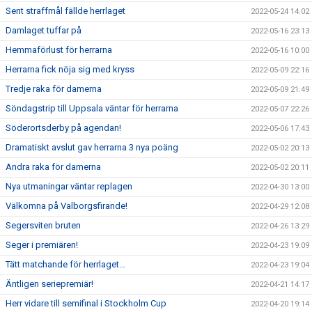
Sent straffmål fällde herrlaget
2022-05-24 14:02
Damlaget tuffar på
2022-05-16 23:13
Hemmaförlust för herrarna
2022-05-16 10:00
Herrarna fick nöja sig med kryss
2022-05-09 22:16
Tredje raka för damerna
2022-05-09 21:49
Söndagstrip till Uppsala väntar för herrarna
2022-05-07 22:26
Söderortsderby på agendan!
2022-05-06 17:43
Dramatiskt avslut gav herrarna 3 nya poäng
2022-05-02 20:13
Andra raka för damerna
2022-05-02 20:11
Nya utmaningar väntar replagen
2022-04-30 13:00
Välkomna på Valborgsfirande!
2022-04-29 12:08
Segersviten bruten
2022-04-26 13:29
Seger i premiären!
2022-04-23 19:09
Tätt matchande för herrlaget…
2022-04-23 19:04
Äntligen seriepremiär!
2022-04-21 14:17
Herr vidare till semifinal i Stockholm Cup
2022-04-20 19:14