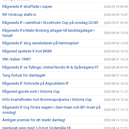
Rågsveds IF straffade i cupen
2020-09-10 09:40
RIF Höstcup ställs in
2020-09-09 10:07
Rågsveds IF i semifinal i Stockholm Cup på onsdag 20.00!
2020-09-07 09:30
Rågsveds IFs Malin Broberg uttagen till landslagsläger i
2020-09-04 13:29
futsal!
Rågsveds IF slog serieledaren på hemmaplan!
2020-09-04 13:09
Rågsved spelade X mot BKBK
2020-09-03 10:25
VM i Italien 1990?
2020-08-31 14:24
Rågsveds IF vs Tullinge, United Nordic IK & Spårvägens FF
2020-08-28 09:49
Tung förlust för damlaget!
2020-08-27 10:45
Rågsveds IF förlorade på Aspuddens IP
2020-08-24 10:25
Rågsved gjorde sorti i Victoria Cup
2020-08-20 11:27
Inför kvartsfinalen mot Brommapojkarna i Victoria Cup
2020-08-18 10:26
Rågsveds IF tog första segern i dam-trean och BP i kvart på
2020-08-17 10:13
onsdag!
Äntligen premiär för ett starkt damlag!
2020-08-14 12:56
Herrlaget vann med 1-0 mot Södertälje FK
2020-08-14 12:51