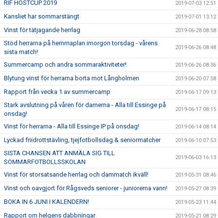
RIF HÖSTCUP 2019
2019-07-03 12:51
Kansliet har sommarstängt
2019-07-01 13:12
Vinst för tätjagande herrlag
2019-06-28 08:58
Stöd herrarna på hemmaplan imorgon torsdag - vårens
2019-06-26 08:48
sista match!
Summercamp och andra sommaraktiviteter!
2019-06-26 08:36
Blytung vinst för herrarna borta mot Långholmen
2019-06-20 07:58
Rapport från vecka 1 av summercamp
2019-06-17 09:13
Stark avslutning på våren för damerna - Alla till Essinge på
2019-06-17 08:15
onsdag!
Vinst för herrarna - Alla till Essinge IP på onsdag!
2019-06-14 08:14
Lyckad friidrottstävling, tjejfotbollsdag & seniormatcher
2019-06-10 07:53
SISTA CHANSEN ATT ANMÄLA SIG TILL
2019-06-03 16:13
SOMMARFOTBOLLSSKOLAN
Vinst för storsatsande herrlag och dammatch ikväll!
2019-05-31 08:46
Vinst och oavgjort för Rågsveds seniorer - juniorerna vann!
2019-05-27 08:39
BOKA IN 6 JUNI I KALENDERN!
2019-05-23 11:44
Rapport om helgens dabbningar
2019-05-21 08:29