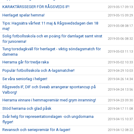
KARAKTÄRSSEGER FÖR RÅGSVEDS IF!
2019-05-17 09:13
Herrlaget spelar hemma!
2019-05-15 09:29
Tips: Hagsätra vårfest 11 maj & Rågsvedsdagen den 18
2019-05-08 08:17
maj!
Solig fotbollsskola och en poäng för damlaget samt vinst
2019-05-06 08:32
för juniorerna!
Tung torsdagkväll för herrlaget - viktig söndagsmatch för
2019-05-03 11:13
damerna
Herrarna går för tredje raka
2019-05-02 10:33
Populär fotbollsskola och A-lagsmatcher!
2019-04-29 10:03
Se våra seniorlag i helgen!
2019-04-26 14:34
Rågsveds IF, DIF och Sveab arrangerar spontancup på
2019-04-24 13:56
Valborg!
Herrarna vinnare i hemmapremiär med grym inramning!
2019-04-23 09:30
Stöd herrarna och glad påsk
2019-04-17 11:08
Svår helg för representationslagen -och ungdomarna
2019-04-15 10:37
flyger!
Revansch och seriepremiär för A-lagen!
2019-04-12 08:22