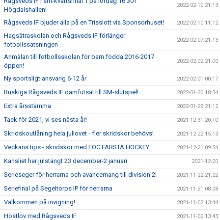
Rågsveds IF i sm-kvartsfinal 1 på lördag 16.30 i
2022-02-10 21:13
Högdalshallen!
Rågsveds IF bjuder alla på en Trisslott via Sponsorhuset!
2022-02-10 11:12
Hagsätraskolan och Rågsveds IF förlänger
2022-02-07 21:13
fotbollssatsningen
Anmälan till fotbollsskolan för barn födda 2016-2017
2022-02-02 21:00
öppen!
Ny sportsligt ansvarig 6-12 år
2022-02-01 00:17
Ruskiga Rågsveds IF damfutsal till SM-slutspel!
2022-01-30 18:34
Extra årsstämma
2022-01-29 21:12
Tack för 2021, vi ses nästa år!
2021-12-31 20:10
Skridskoutlåning hela jullovet - fler skridskor behövs!
2021-12-22 15:13
Veckans tips - skridskor med FOC FARSTA HOCKEY
2021-12-21 09:54
Kansliet har julstängt 23 december-2 januari
2021-12-20
Serieseger för herrarna och avancemang till division 2!
2021-11-22 21:22
Seriefinal på Segeltorps IP för herrarna
2021-11-21 08:08
Välkommen på invigning!
2021-11-02 13:44
Höstlov med Rågsveds IF
2021-11-02 13:43