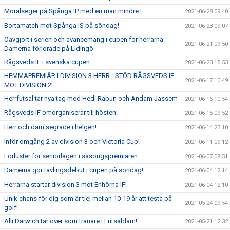
Moralseger på Spånga IP med en man mindre !
2021-06-28 09:40
Bortamatch mot Spånga IS på söndag!
2021-06-23 09:07
Oavgjort i serien och avancemang i cupen för herrarna -
2021-06-21 09:50
Damerna förlorade på Lidingö
Rågsveds IF i svenska cupen
2021-06-20 15:53
HEMMAPREMIÄR I DIVISION 3 HERR - STÖD RÅGSVEDS IF
2021-06-17 10:49
MOT DIVISION 2!
Herrfutsal tar nya tag med Hedi Rabun och Andam Jassem
2021-06-16 10:54
Rågsveds IF omorganiserar till hösten!
2021-06-15 09:52
Herr och dam segrade i helgen!
2021-06-14 23:10
Inför omgång 2 av division 3 och Victoria Cup!
2021-06-11 09:12
Förluster för seniorlagen i säsongspremiären
2021-06-07 08:51
Damerna gör tävlingsdebut i cupen på söndag!
2021-06-04 12:14
Herrarna startar division 3 mot Enhörna IF!
2021-06-04 12:10
Unik chans för dig som är tjej mellan 10-19 år att testa på
2021-05-24 09:54
golf!
Alli Darwich tar över som tränare i Futsaldam!
2021-05-21 12:32