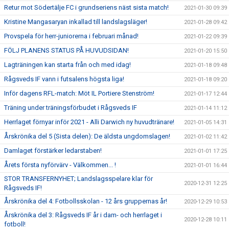
Retur mot Södertälje FC i grundseriens näst sista match!
2021-01-30 09:39
Kristine Mangasaryan inkallad till landslagsläger!
2021-01-28 09:42
Provspela för herr-juniorerna i februari månad!
2021-01-22 09:39
FÖLJ PLANENS STATUS PÅ HUVUDSIDAN!
2021-01-20 15:50
Lagträningen kan starta från och med idag!
2021-01-18 09:48
Rågsveds IF vann i futsalens högsta liga!
2021-01-18 09:20
Inför dagens RFL-match: Möt IL Portiere Stenström!
2021-01-17 12:44
Träning under träningsförbudet i Rågsveds IF
2021-01-14 11:12
Herrlaget förnyar inför 2021 - Alli Darwich ny huvudtränare!
2021-01-05 14:31
Årskrönika del 5 (Sista delen): De äldsta ungdomslagen!
2021-01-02 11:42
Damlaget förstärker ledarstaben!
2021-01-01 17:25
Årets första nyförvärv - Välkommen... !
2021-01-01 16:44
STOR TRANSFERNYHET; Landslagsspelare klar för
2020-12-31 12:25
Rågsveds IF!
Årskrönika del 4: Fotbollsskolan - 12 års gruppernas år!
2020-12-29 10:53
Årskrönika del 3: Rågsveds IF år i dam- och herrlaget i
2020-12-28 10:11
fotboll!