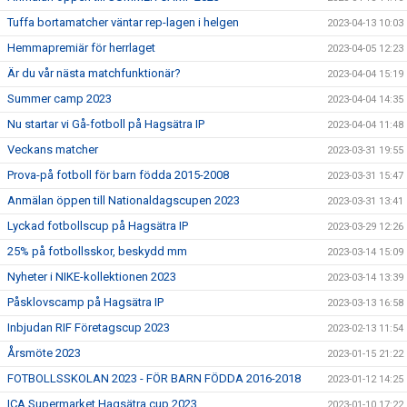
Tuffa bortamatcher väntar rep-lagen i helgen
2023-04-13 10:03
Hemmapremiär för herrlaget
2023-04-05 12:23
Är du vår nästa matchfunktionär?
2023-04-04 15:19
Summer camp 2023
2023-04-04 14:35
Nu startar vi Gå-fotboll på Hagsätra IP
2023-04-04 11:48
Veckans matcher
2023-03-31 19:55
Prova-på fotboll för barn födda 2015-2008
2023-03-31 15:47
Anmälan öppen till Nationaldagscupen 2023
2023-03-31 13:41
Lyckad fotbollscup på Hagsätra IP
2023-03-29 12:26
25% på fotbollsskor, beskydd mm
2023-03-14 15:09
Nyheter i NIKE-kollektionen 2023
2023-03-14 13:39
Påsklovscamp på Hagsätra IP
2023-03-13 16:58
Inbjudan RIF Företagscup 2023
2023-02-13 11:54
Årsmöte 2023
2023-01-15 21:22
FOTBOLLSSKOLAN 2023 - FÖR BARN FÖDDA 2016-2018
2023-01-12 14:25
ICA Supermarket Hagsätra cup 2023
2023-01-10 17:22