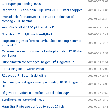
2020-03-27 09:02
tur i cupen på söndag 16.00!
Rågsveds IF i Stockholm Cup ikväll 20.00 - Cafet är öppet!
2020-03-26 12:06
Lyckad helg för Rågsveds IF och Stockholm Cup på
2020-03-23 09:34
torsdag 20.00 hemma!
Årsmöte ikväll kl.19:00 på Hagsätra IP
2020-03-18 11:41
Stockholm Cup 1/8 final framflyttad!
2020-03-18 10:49
Hagsätra IP gav en försmak av hur årets säsong kommer
2020-03-16 10:14
att se ut...!
Cafeterian öppen imorgon på herrlagets match 12.30 - kom
2020-03-13 15:32
och häng!
Dubbelmatch för herrlaget i helgen - På Hagsätra IP!
2020-03-13 09:54
Förhållningssätt - Coronavirus
2020-03-10 22:02
Rågsveds IF - Bäst när det gäller !
2020-03-09 09:46
Damerna gör tävlingspremiär på söndag 18.00 - Hagsätra
2020-03-06 14:33
IP!
Rågsveds IF vidare till 1/8 final i Stockholm Cup!
2020-03-02 09:52
Stöd herrarna i Stockholm cup!
2020-02-28 10:46
Hagsätra IP inte spelbar idag torsdag 27 feb
2020-02-27 13:41