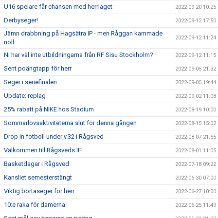
U16 spelare får chansen med herrlaget
2022-09-20 10:25
Derbyseger!
2022-09-12 17:50
Jämn drabbning på Hagsätra IP - men Råggan kammade
2022-09-12 11:24
noll
Ni har väl inte utbildningarna från RF Sisu Stockholm?
2022-09-12 11:15
Sent poängtapp för herr
2022-09-05 21:32
Seger i seriefinalen
2022-09-05 19:44
Update: replag
2022-09-02 11:08
25% rabatt på NIKE hos Stadium
2022-08-19 10:00
Sommarlovsaktiviteterna slut för denna gången
2022-08-15 15:02
Drop in fotboll under v.32 i Rågsved
2022-08-07 21:55
Välkommen till Rågsveds IF!
2022-08-01 11:05
Basketdagar i Rågsved
2022-07-18 09:22
Kansliet semesterstängt
2022-06-30 07:00
Viktig bortaseger för herr
2022-06-27 10:00
10:e raka för damerna
2022-06-25 11:49