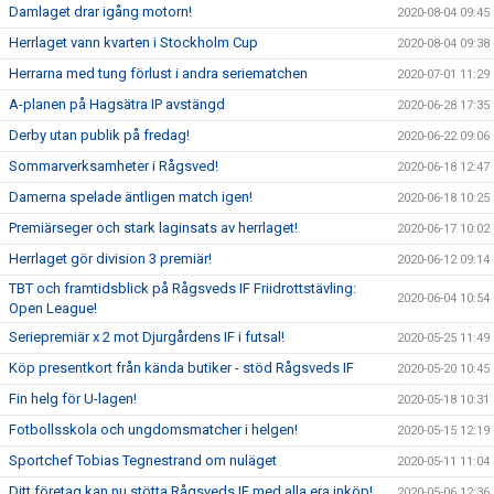
Damlaget drar igång motorn!
2020-08-04 09:45
Herrlaget vann kvarten i Stockholm Cup
2020-08-04 09:38
Herrarna med tung förlust i andra seriematchen
2020-07-01 11:29
A-planen på Hagsätra IP avstängd
2020-06-28 17:35
Derby utan publik på fredag!
2020-06-22 09:06
Sommarverksamheter i Rågsved!
2020-06-18 12:47
Damerna spelade äntligen match igen!
2020-06-18 10:25
Premiärseger och stark laginsats av herrlaget!
2020-06-17 10:02
Herrlaget gör division 3 premiär!
2020-06-12 09:14
TBT och framtidsblick på Rågsveds IF Friidrottstävling:
2020-06-04 10:54
Open League!
Seriepremiär x 2 mot Djurgårdens IF i futsal!
2020-05-25 11:49
Köp presentkort från kända butiker - stöd Rågsveds IF
2020-05-20 10:45
Fin helg för U-lagen!
2020-05-18 10:31
Fotbollsskola och ungdomsmatcher i helgen!
2020-05-15 12:19
Sportchef Tobias Tegnestrand om nuläget
2020-05-11 11:04
Ditt företag kan nu stötta Rågsveds IF med alla era inköp!
2020-05-06 12:36