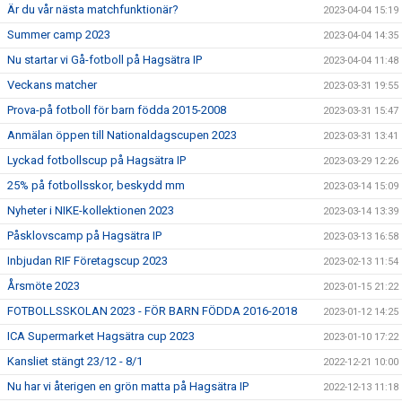
Är du vår nästa matchfunktionär?
2023-04-04 15:19
Summer camp 2023
2023-04-04 14:35
Nu startar vi Gå-fotboll på Hagsätra IP
2023-04-04 11:48
Veckans matcher
2023-03-31 19:55
Prova-på fotboll för barn födda 2015-2008
2023-03-31 15:47
Anmälan öppen till Nationaldagscupen 2023
2023-03-31 13:41
Lyckad fotbollscup på Hagsätra IP
2023-03-29 12:26
25% på fotbollsskor, beskydd mm
2023-03-14 15:09
Nyheter i NIKE-kollektionen 2023
2023-03-14 13:39
Påsklovscamp på Hagsätra IP
2023-03-13 16:58
Inbjudan RIF Företagscup 2023
2023-02-13 11:54
Årsmöte 2023
2023-01-15 21:22
FOTBOLLSSKOLAN 2023 - FÖR BARN FÖDDA 2016-2018
2023-01-12 14:25
ICA Supermarket Hagsätra cup 2023
2023-01-10 17:22
Kansliet stängt 23/12 - 8/1
2022-12-21 10:00
Nu har vi återigen en grön matta på Hagsätra IP
2022-12-13 11:18