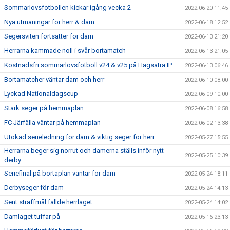
Sommarlovsfotbollen kickar igång vecka 2
2022-06-20 11:45
Nya utmaningar för herr & dam
2022-06-18 12:52
Segersviten fortsätter för dam
2022-06-13 21:20
Herrarna kammade noll i svår bortamatch
2022-06-13 21:05
Kostnadsfri sommarlovsfotboll v24 & v25 på Hagsätra IP
2022-06-13 06:46
Bortamatcher väntar dam och herr
2022-06-10 08:00
Lyckad Nationaldagscup
2022-06-09 10:00
Stark seger på hemmaplan
2022-06-08 16:58
FC Järfälla väntar på hemmaplan
2022-06-02 13:38
Utökad serieledning för dam & viktig seger för herr
2022-05-27 15:55
Herrarna beger sig norrut och damerna ställs inför nytt
2022-05-25 10:39
derby
Seriefinal på bortaplan väntar för dam
2022-05-24 18:11
Derbyseger för dam
2022-05-24 14:13
Sent straffmål fällde herrlaget
2022-05-24 14:02
Damlaget tuffar på
2022-05-16 23:13