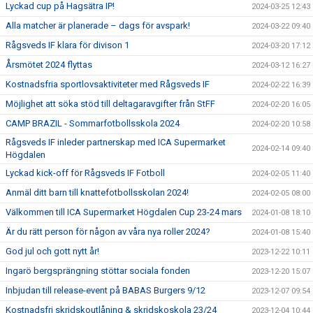
Lyckad cup på Hagsätra IP!
2024-03-25 12:43
Alla matcher är planerade – dags för avspark!
2024-03-22 09:40
Rågsveds IF klara för divison 1
2024-03-20 17:12
Årsmötet 2024 flyttas
2024-03-12 16:27
Kostnadsfria sportlovsaktiviteter med Rågsveds IF
2024-02-22 16:39
Möjlighet att söka stöd till deltagaravgifter från StFF
2024-02-20 16:05
CAMP BRAZIL - Sommarfotbollsskola 2024
2024-02-20 10:58
Rågsveds IF inleder partnerskap med ICA Supermarket
2024-02-14 09:40
Högdalen
Lyckad kick-off för Rågsveds IF Fotboll
2024-02-05 11:40
Anmäl ditt barn till knattefotbollsskolan 2024!
2024-02-05 08:00
Välkommen till ICA Supermarket Högdalen Cup 23-24 mars
2024-01-08 18:10
Är du rätt person för någon av våra nya roller 2024?
2024-01-08 15:40
God jul och gott nytt år!
2023-12-22 10:11
Ingarö bergsprängning stöttar sociala fonden
2023-12-20 15:07
Inbjudan till release-event på BABAS Burgers 9/12
2023-12-07 09:54
Kostnadsfri skridskoutlåning & skridskoskola 23/24
2023-12-04 10:44