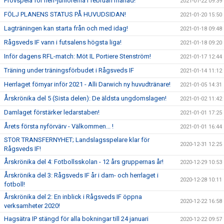
Provspela för herr-juniorerna i februari månad!
2021-01-22 09:39
FÖLJ PLANENS STATUS PÅ HUVUDSIDAN!
2021-01-20 15:50
Lagträningen kan starta från och med idag!
2021-01-18 09:48
Rågsveds IF vann i futsalens högsta liga!
2021-01-18 09:20
Inför dagens RFL-match: Möt IL Portiere Stenström!
2021-01-17 12:44
Träning under träningsförbudet i Rågsveds IF
2021-01-14 11:12
Herrlaget förnyar inför 2021 - Alli Darwich ny huvudtränare!
2021-01-05 14:31
Årskrönika del 5 (Sista delen): De äldsta ungdomslagen!
2021-01-02 11:42
Damlaget förstärker ledarstaben!
2021-01-01 17:25
Årets första nyförvärv - Välkommen... !
2021-01-01 16:44
STOR TRANSFERNYHET; Landslagsspelare klar för
2020-12-31 12:25
Rågsveds IF!
Årskrönika del 4: Fotbollsskolan - 12 års gruppernas år!
2020-12-29 10:53
Årskrönika del 3: Rågsveds IF år i dam- och herrlaget i
2020-12-28 10:11
fotboll!
Årskrönika del 2: En inblick i Rågsveds IF öppna
2020-12-22 16:58
verksamheter 2020!
Hagsätra IP stängd för alla bokningar till 24 januari
2020-12-22 09:57