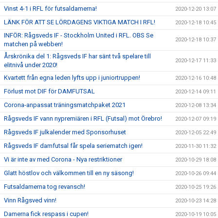
Vinst 4-1 i RFL för futsaldamerna!
2020-12-20 13:07
LÄNK FÖR ATT SE LÖRDAGENS VIKTIGA MATCH I RFL!
2020-12-18 10:45
INFÖR: Rågsveds IF - Stockholm United i RFL. OBS Se
2020-12-18 10:37
matchen på webben!
Årskrönika del 1: Rågsveds IF har sänt två spelare till
2020-12-17 11:33
elitnivå under 2020!
Kvartett från egna leden lyfts upp i juniortruppen!
2020-12-16 10:48
Förlust mot DIF för DAMFUTSAL
2020-12-14 09:11
Corona-anpassat träningsmatchpaket 2021
2020-12-08 13:34
Rågsveds IF vann nypremiären i RFL (Futsal) mot Örebro!
2020-12-07 09:19
Rågsveds IF julkalender med Sponsorhuset
2020-12-05 22:49
Rågsveds IF damfutsal får spela seriematch igen!
2020-11-30 11:32
Vi är inte av med Corona - Nya restriktioner
2020-10-29 18:08
Glatt höstlov och välkommen till en ny säsong!
2020-10-26 09:44
Futsaldamerna tog revansch!
2020-10-25 19:26
Vinn Rågsved vinn!
2020-10-23 14:28
Damerna fick respass i cupen!
2020-10-19 10:05