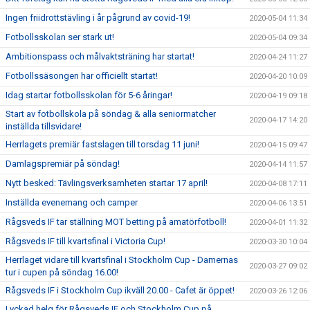
Ingen friidrottstävling i år pågrund av covid-19!
2020-05-04 11:34
Fotbollsskolan ser stark ut!
2020-05-04 09:34
Ambitionspass och målvaktsträning har startat!
2020-04-24 11:27
Fotbollssäsongen har officiellt startat!
2020-04-20 10:09
Idag startar fotbollsskolan för 5-6 åringar!
2020-04-19 09:18
Start av fotbollskola på söndag & alla seniormatcher
2020-04-17 14:20
inställda tillsvidare!
Herrlagets premiär fastslagen till torsdag 11 juni!
2020-04-15 09:47
Damlagspremiär på söndag!
2020-04-14 11:57
Nytt besked: Tävlingsverksamheten startar 17 april!
2020-04-08 17:11
Inställda evenemang och camper
2020-04-06 13:51
Rågsveds IF tar ställning MOT betting på amatörfotboll!
2020-04-01 11:32
Rågsveds IF till kvartsfinal i Victoria Cup!
2020-03-30 10:04
Herrlaget vidare till kvartsfinal i Stockholm Cup - Damernas
2020-03-27 09:02
tur i cupen på söndag 16.00!
Rågsveds IF i Stockholm Cup ikväll 20.00 - Cafet är öppet!
2020-03-26 12:06
Lyckad helg för Rågsveds IF och Stockholm Cup på