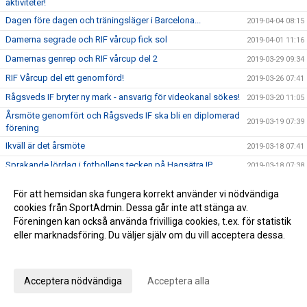
aktiviteter!
Dagen före dagen och träningsläger i Barcelona...
2019-04-04 08:15
Damerna segrade och RIF vårcup fick sol
2019-04-01 11:16
Damernas genrep och RIF vårcup del 2
2019-03-29 09:34
RIF Vårcup del ett genomförd!
2019-03-26 07:41
Rågsveds IF bryter ny mark - ansvarig för videokanal sökes!
2019-03-20 11:05
Årsmöte genomfört och Rågsveds IF ska bli en diplomerad
2019-03-19 07:39
förening
Ikväll är det årsmöte
2019-03-18 07:41
Sprakande lördag i fotbollens tecken på Hagsätra IP
2019-03-18 07:38
Träningsmatchdag för våra yngsta på Hagsätra IP
2019-03-15 18:14
För att hemsidan ska fungera korrekt använder vi nödvändiga
STORA NYHETER: Rågsveds IF klara för divison 1 i futsal!
2019-03-11 09:27
cookies från SportAdmin. Dessa går inte att stänga av.
Föreningen kan också använda frivilliga cookies, t.ex. för statistik
Rågsveds IF futsal kvalar till division 1 i helgen!
2019-03-08 11:39
eller marknadsföring. Du väljer själv om du vill acceptera dessa.
Årets första ledar- och tränarmöte genomfört
2019-03-05 07:53
Anpassa dina val
Årets första vänskapsmatchdag igång
2019-03-02 11:57
Träningsmatchdag 1 för ungdomar
Acceptera nödvändiga
Acceptera alla
2019-03-01 15:04
Rågsveds IF seriesegrare
2019-02-18 12:37