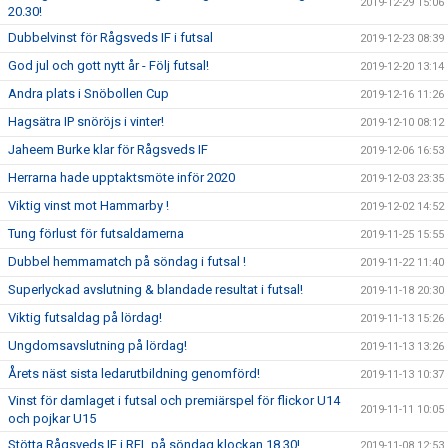
2019-12-29 15:06
20.30!
Dubbelvinst för Rågsveds IF i futsal
2019-12-23 08:39
God jul och gott nytt år - Följ futsal!
2019-12-20 13:14
Andra plats i Snöbollen Cup
2019-12-16 11:26
Hagsätra IP snöröjs i vinter!
2019-12-10 08:12
Jaheem Burke klar för Rågsveds IF
2019-12-06 16:53
Herrarna hade upptaktsmöte inför 2020
2019-12-03 23:35
Viktig vinst mot Hammarby !
2019-12-02 14:52
Tung förlust för futsaldamerna
2019-11-25 15:55
Dubbel hemmamatch på söndag i futsal !
2019-11-22 11:40
Superlyckad avslutning & blandade resultat i futsal!
2019-11-18 20:30
Viktig futsaldag på lördag!
2019-11-13 15:26
Ungdomsavslutning på lördag!
2019-11-13 13:26
Årets näst sista ledarutbildning genomförd!
2019-11-13 10:37
Vinst för damlaget i futsal och premiärspel för flickor U14
2019-11-11 10:05
och pojkar U15
Stötta Rågsveds IF i RFL på söndag klockan 18.30!
2019-11-08 12:53