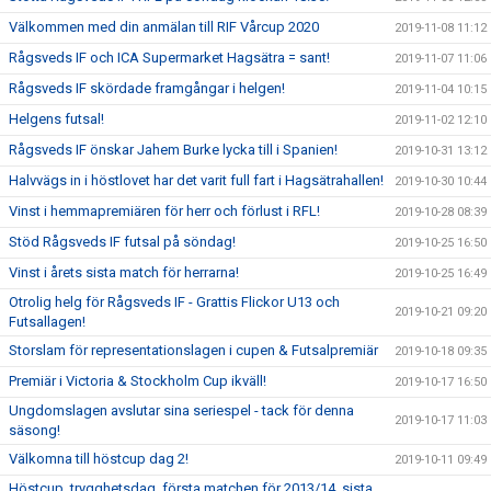
Välkommen med din anmälan till RIF Vårcup 2020
2019-11-08 11:12
Rågsveds IF och ICA Supermarket Hagsätra = sant!
2019-11-07 11:06
Rågsveds IF skördade framgångar i helgen!
2019-11-04 10:15
Helgens futsal!
2019-11-02 12:10
Rågsveds IF önskar Jahem Burke lycka till i Spanien!
2019-10-31 13:12
Halvvägs in i höstlovet har det varit full fart i Hagsätrahallen!
2019-10-30 10:44
Vinst i hemmapremiären för herr och förlust i RFL!
2019-10-28 08:39
Stöd Rågsveds IF futsal på söndag!
2019-10-25 16:50
Vinst i årets sista match för herrarna!
2019-10-25 16:49
Otrolig helg för Rågsveds IF - Grattis Flickor U13 och
2019-10-21 09:20
Futsallagen!
Storslam för representationslagen i cupen & Futsalpremiär
2019-10-18 09:35
Premiär i Victoria & Stockholm Cup ikväll!
2019-10-17 16:50
Ungdomslagen avslutar sina seriespel - tack för denna
2019-10-17 11:03
säsong!
Välkomna till höstcup dag 2!
2019-10-11 09:49
Höstcup, trygghetsdag, första matchen för 2013/14, sista