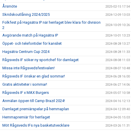
Årsmöte
2025-02-15 17:54
Skridskoutlåning 2024/2025
2024-12-09 13:03
Folkfest på Hagsätra IP när herrlaget blev klara för division
2024-10-09 10:26
2
Avgörande match på Hagsätra IP
2024-10-01 13:23
Öppet- och telefontider för kansliet
2024-08-28 13:27
Hagsätra Centrum Cup 2024
2024-08-28 11:33
Rågsveds IF söker ny sportchef för damlaget
2024-08-08 11:03
Missa inte Rågsvedsfestivalen!
2024-08-07 10:48
Rågsveds IF önskar en glad sommar!
2024-06-28 16:00
Gratis aktiviteter i sommar!
2024-06-27 14:06
Rågsveds IF x MAX Burgers
2024-05-07 10:58
Anmälan öppen till Camp Brazil 2024!
2024-04-16 12:13
Damlaget premiärspelar på hemmaplan
2024-04-12 09:40
Hemmapremiär för herrlaget
2024-04-05 15:03
Möt Rågsveds IFs nya basketutvecklare
2024-03-26 11:31