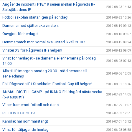
Angående incident i P18/19 serien mellan Rågsveds IF-
2019-08-23 14:43
Saltsjöbadens IF
Fotbollsskolan startar igen på söndag!
2019-08-23 13:26
Damerna med sjätte raka vinsten!
2019-08-19 09:13
Oavgjort för herrlaget
2019-08-16 09:07
Hemmamatch mot Somaliska United ikväll 20.30!
2019-08-15 09:24
Vinster X3 för Rågsveds IF i helgen!
2019-08-12 09:09
Vinst för herrlaget - se damerna eller herrarna på lördag
2019-08-08 07:43
14.00
Alla till IP imorgon onsdag 20.30 - stöd herrarna till
2019-08-06 12:05
serieledning!
Följ Rågsveds IF i Stockholm Football Cup till helgen!
2019-08-01 15:16
ANMÄL DIG TILL CAMP - på IKANO-Fritidsgård nästa vecka
2019-07-29 14:05
(5-9 augusti)
Vi ser framemot fotboll och dans!
2019-07-29 11:07
RIF HÖSTCUP 2019
2019-07-03 12:51
Kansliet har sommarstängt
2019-07-01 13:12
Vinst för tätjagande herrlag
2019-06-28 08:58