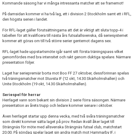
Kommande säsong har vi många intressanta matcher att se framemot!
TRÄNINGSKLÄDER
På damsidan kommer vi ha två lag, ett i division 2 Stockholm samt ett i RFL,
den högsta serien i landet.
RÅGSVEDS IF I MEDIA
För RFL-laget gäller förutsättningarna att det är viktigt att sluta topp-4 i
tabellen för att kvalificera till nästa års futsalallsvenska, då seriesystemet
FONDER
kommer att göras om till två större serier gentemot dagens sex.
RFL-laget hade uppstartsmöte igår samt sitt första träningspass vilket
genomfördes med bra intensitet och rakt genom duktiga spelare. Närmare
presentation följer.
Laget har seriepremiär borta mot Boo FF 27 oktober, dessförinnan spelas
två träningsmatcher mot Stuvsta IF (12 okt, 14.30 Skärholmshallen) och
Unite Stockholm (19 okt, 14.30 Skärholmshallen).
Seriespel för herrar
Herrlaget vann som bekant sin division 2 serie förra säsongen. Närmare
presentation av årets trupp och ledare kommer senare i oktober.
Även herrlaget startar upp denna vecka, med två svåra träningsmatcher
som direkt kommer sätta laget på prov. Redan ikväll åker laget till
Strängnäs för möte med allsvenska Strängnäs futsal club, matchstart
20.00. På söndag spelar laget sin andra match mot Hammarby IF, i