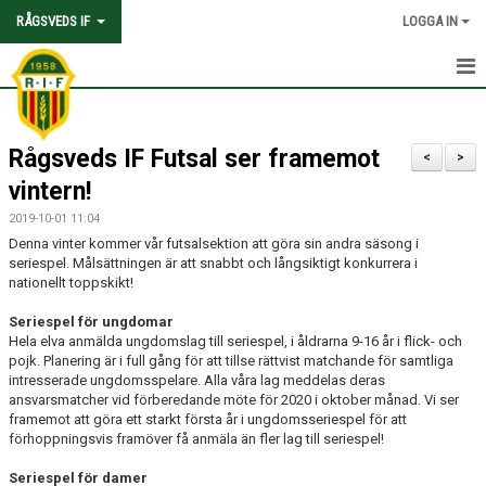
RÅGSVEDS IF
LOGGA IN
HEM
Rågsveds IF Futsal ser framemot
KONTAKT
<
>
vintern!
OM FÖRENINGEN
2019-10-01 11:04
Denna vinter kommer vår futsalsektion att göra sin andra säsong i
AVGIFTER
seriespel. Målsättningen är att snabbt och långsiktigt konkurrera i
nationellt toppskikt!
TRYGGHET OCH VÄRDEGRUND
Seriespel för ungdomar
Hela elva anmälda ungdomslag till seriespel, i åldrarna 9-16 år i flick- och
KNATTEFOTBOLLSSKOLA
pojk. Planering är i full gång för att tillse rättvist matchande för samtliga
intresserade ungdomsspelare. Alla våra lag meddelas deras
PARTNERSKAP & SPONSRING
ansvarsmatcher vid förberedande möte för 2020 i oktober månad. Vi ser
framemot att göra ett starkt första år i ungdomsseriespel för att
SKOLSAMARBETEN
förhoppningsvis framöver få anmäla än fler lag till seriespel!
Seriespel för damer
SOCIAL HÅLLBARHET