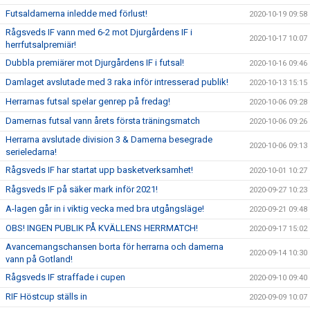
Futsaldamerna inledde med förlust!
2020-10-19 09:58
Rågsveds IF vann med 6-2 mot Djurgårdens IF i
2020-10-17 10:07
herrfutsalpremiär!
Dubbla premiärer mot Djurgårdens IF i futsal!
2020-10-16 09:46
Damlaget avslutade med 3 raka inför intresserad publik!
2020-10-13 15:15
Herrarnas futsal spelar genrep på fredag!
2020-10-06 09:28
Damernas futsal vann årets första träningsmatch
2020-10-06 09:26
Herrarna avslutade division 3 & Damerna besegrade
2020-10-06 09:13
serieledarna!
Rågsveds IF har startat upp basketverksamhet!
2020-10-01 10:27
Rågsveds IF på säker mark inför 2021!
2020-09-27 10:23
A-lagen går in i viktig vecka med bra utgångsläge!
2020-09-21 09:48
OBS! INGEN PUBLIK PÅ KVÄLLENS HERRMATCH!
2020-09-17 15:02
Avancemangschansen borta för herrarna och damerna
2020-09-14 10:30
vann på Gotland!
Rågsveds IF straffade i cupen
2020-09-10 09:40
RIF Höstcup ställs in
2020-09-09 10:07