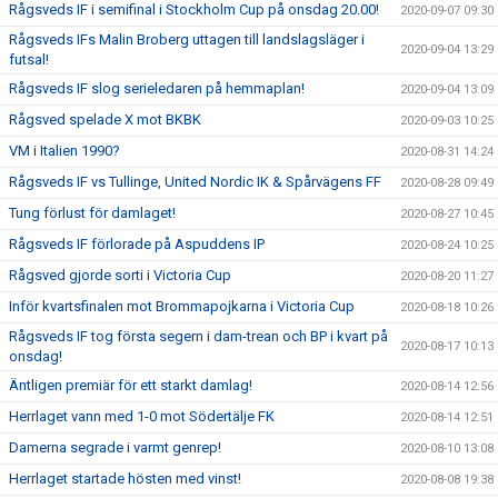
Rågsveds IF i semifinal i Stockholm Cup på onsdag 20.00!
2020-09-07 09:30
Rågsveds IFs Malin Broberg uttagen till landslagsläger i
2020-09-04 13:29
futsal!
Rågsveds IF slog serieledaren på hemmaplan!
2020-09-04 13:09
Rågsved spelade X mot BKBK
2020-09-03 10:25
VM i Italien 1990?
2020-08-31 14:24
Rågsveds IF vs Tullinge, United Nordic IK & Spårvägens FF
2020-08-28 09:49
Tung förlust för damlaget!
2020-08-27 10:45
Rågsveds IF förlorade på Aspuddens IP
2020-08-24 10:25
Rågsved gjorde sorti i Victoria Cup
2020-08-20 11:27
Inför kvartsfinalen mot Brommapojkarna i Victoria Cup
2020-08-18 10:26
Rågsveds IF tog första segern i dam-trean och BP i kvart på
2020-08-17 10:13
onsdag!
Äntligen premiär för ett starkt damlag!
2020-08-14 12:56
Herrlaget vann med 1-0 mot Södertälje FK
2020-08-14 12:51
Damerna segrade i varmt genrep!
2020-08-10 13:08
Herrlaget startade hösten med vinst!
2020-08-08 19:38