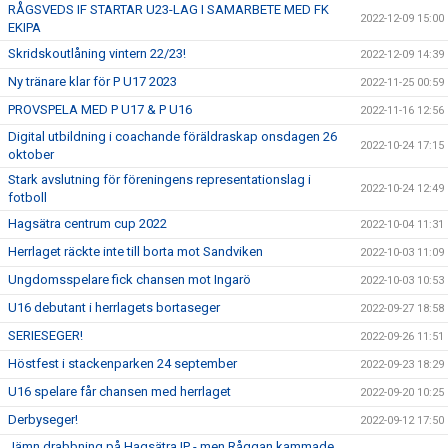
RÅGSVEDS IF STARTAR U23-LAG I SAMARBETE MED FK
2022-12-09 15:00
EKIPA
Skridskoutlåning vintern 22/23!
2022-12-09 14:39
Ny tränare klar för P U17 2023
2022-11-25 00:59
PROVSPELA MED P U17 & P U16
2022-11-16 12:56
Digital utbildning i coachande föräldraskap onsdagen 26
2022-10-24 17:15
oktober
Stark avslutning för föreningens representationslag i
2022-10-24 12:49
fotboll
Hagsätra centrum cup 2022
2022-10-04 11:31
Herrlaget räckte inte till borta mot Sandviken
2022-10-03 11:09
Ungdomsspelare fick chansen mot Ingarö
2022-10-03 10:53
U16 debutant i herrlagets bortaseger
2022-09-27 18:58
SERIESEGER!
2022-09-26 11:51
Höstfest i stackenparken 24 september
2022-09-23 18:29
U16 spelare får chansen med herrlaget
2022-09-20 10:25
Derbyseger!
2022-09-12 17:50
Jämn drabbning på Hagsätra IP - men Råggan kammade