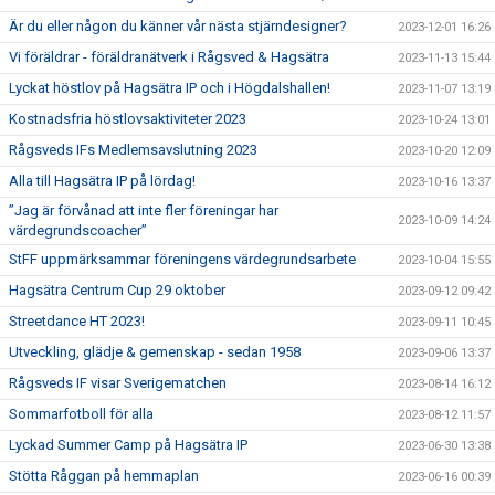
Är du eller någon du känner vår nästa stjärndesigner?
2023-12-01 16:26
Vi föräldrar - föräldranätverk i Rågsved & Hagsätra
2023-11-13 15:44
Lyckat höstlov på Hagsätra IP och i Högdalshallen!
2023-11-07 13:19
Kostnadsfria höstlovsaktiviteter 2023
2023-10-24 13:01
Rågsveds IFs Medlemsavslutning 2023
2023-10-20 12:09
Alla till Hagsätra IP på lördag!
2023-10-16 13:37
”Jag är förvånad att inte fler föreningar har
2023-10-09 14:24
värdegrundscoacher”
StFF uppmärksammar föreningens värdegrundsarbete
2023-10-04 15:55
Hagsätra Centrum Cup 29 oktober
2023-09-12 09:42
Streetdance HT 2023!
2023-09-11 10:45
Utveckling, glädje & gemenskap - sedan 1958
2023-09-06 13:37
Rågsveds IF visar Sverigematchen
2023-08-14 16:12
Sommarfotboll för alla
2023-08-12 11:57
Lyckad Summer Camp på Hagsätra IP
2023-06-30 13:38
Stötta Råggan på hemmaplan
2023-06-16 00:39