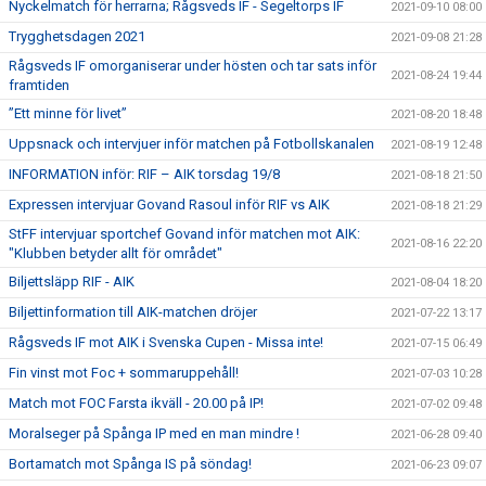
Nyckelmatch för herrarna; Rågsveds IF - Segeltorps IF
2021-09-10 08:00
Trygghetsdagen 2021
2021-09-08 21:28
Rågsveds IF omorganiserar under hösten och tar sats inför
2021-08-24 19:44
framtiden
”Ett minne för livet”
2021-08-20 18:48
Uppsnack och intervjuer inför matchen på Fotbollskanalen
2021-08-19 12:48
INFORMATION inför: RIF – AIK torsdag 19/8
2021-08-18 21:50
Expressen intervjuar Govand Rasoul inför RIF vs AIK
2021-08-18 21:29
StFF intervjuar sportchef Govand inför matchen mot AIK:
2021-08-16 22:20
"Klubben betyder allt för området"
Biljettsläpp RIF - AIK
2021-08-04 18:20
Biljettinformation till AIK-matchen dröjer
2021-07-22 13:17
Rågsveds IF mot AIK i Svenska Cupen - Missa inte!
2021-07-15 06:49
Fin vinst mot Foc + sommaruppehåll!
2021-07-03 10:28
Match mot FOC Farsta ikväll - 20.00 på IP!
2021-07-02 09:48
Moralseger på Spånga IP med en man mindre !
2021-06-28 09:40
Bortamatch mot Spånga IS på söndag!
2021-06-23 09:07