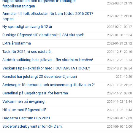
Hagsätraskolan och Rågsveds IF förlänger
2022-02-07 21:13
fotbollssatsningen
Anmälan till fotbollsskolan för barn födda 2016-2017
2022-02-02 21:00
öppen!
Ny sportsligt ansvarig 6-12 år
2022-02-01 00:17
Ruskiga Rågsveds IF damfutsal till SM-slutspel!
2022-01-30 18:34
Extra årsstämma
2022-01-29 21:12
Tack för 2021, vi ses nästa år!
2021-12-31 20:10
Skridskoutlåning hela jullovet - fler skridskor behövs!
2021-12-22 15:13
Veckans tips - skridskor med FOC FARSTA HOCKEY
2021-12-21 09:54
Kansliet har julstängt 23 december-2 januari
2021-12-20
Serieseger för herrarna och avancemang till division 2!
2021-11-22 21:22
Seriefinal på Segeltorps IP för herrarna
2021-11-21 08:08
Välkommen på invigning!
2021-11-02 13:44
Höstlov med Rågsveds IF
2021-11-02 13:43
Hagsätra Centrum Cup 2021
2021-09-28 17:03
Söderortsderby väntar för RIF Dam!
2021-09-10 12:00