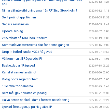
2022-09-12 11:24
noll
Ni har väl inte utbildningarna från RF Sisu Stockholm?
2022-09-12 11:15
Sent poängtapp för herr
2022-09-05 21:32
Seger i seriefinalen
2022-09-05 19:44
Update: replag
2022-09-02 11:08
25% rabatt på NIKE hos Stadium
2022-08-19 10:00
Sommarlovsaktiviteterna slut för denna gången
2022-08-15 15:02
Drop in fotboll under v.32 i Rågsved
2022-08-07 21:55
Välkommen till Rågsveds IF!
2022-08-01 11:05
Basketdagar i Rågsved
2022-07-18 09:22
Kansliet semesterstängt
2022-06-30 07:00
Viktig bortaseger för herr
2022-06-27 10:00
10:e raka för damerna
2022-06-25 11:49
Sent mål gav herrarna en poäng
2022-06-21 21:39
Halva serien spelad - dam i fortsatt serieledning
2022-06-21 21:27
Lyckad företagscup på Hagsätra IP
2022-06-20 21:30