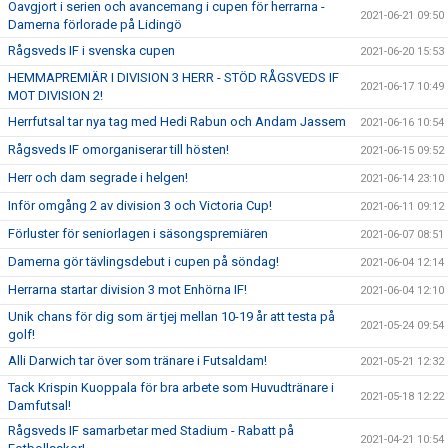
Oavgjort i serien och avancemang i cupen för herrarna -
2021-06-21 09:50
Damerna förlorade på Lidingö
Rågsveds IF i svenska cupen
2021-06-20 15:53
HEMMAPREMIÄR I DIVISION 3 HERR - STÖD RÅGSVEDS IF
2021-06-17 10:49
MOT DIVISION 2!
Herrfutsal tar nya tag med Hedi Rabun och Andam Jassem
2021-06-16 10:54
Rågsveds IF omorganiserar till hösten!
2021-06-15 09:52
Herr och dam segrade i helgen!
2021-06-14 23:10
Inför omgång 2 av division 3 och Victoria Cup!
2021-06-11 09:12
Förluster för seniorlagen i säsongspremiären
2021-06-07 08:51
Damerna gör tävlingsdebut i cupen på söndag!
2021-06-04 12:14
Herrarna startar division 3 mot Enhörna IF!
2021-06-04 12:10
Unik chans för dig som är tjej mellan 10-19 år att testa på
2021-05-24 09:54
golf!
Alli Darwich tar över som tränare i Futsaldam!
2021-05-21 12:32
Tack Krispin Kuoppala för bra arbete som Huvudtränare i
2021-05-18 12:22
Damfutsal!
Rågsveds IF samarbetar med Stadium - Rabatt på
2021-04-21 10:54