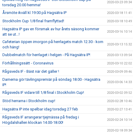
2020-03-23 09:34
torsdag 20.00 hemma!
Årsmöte ikväll kl.19:00 på Hagsätra IP
2020-03-18 11:41
Stockholm Cup 1/8 final framflyttad!
2020-03-18 10:49
Hagsätra IP gav en försmak av hur årets säsong kommer
2020-03-16 10:14
att se ut...!
Cafeterian öppen imorgon på herrlagets match 12.30 - kom
2020-03-13 15:32
och häng!
Dubbelmatch för herrlaget i helgen - På Hagsätra IP!
2020-03-13 09:54
Förhållningssätt - Coronavirus
2020-03-10 22:02
Rågsveds IF - Bäst när det gäller !
2020-03-09 09:46
Damerna gör tävlingspremiär på söndag 18.00 - Hagsätra
2020-03-06 14:33
IP!
Rågsveds IF vidare till 1/8 final i Stockholm Cup!
2020-03-02 09:52
Stöd herrarna i Stockholm cup!
2020-02-28 10:46
Hagsätra IP inte spelbar idag torsdag 27 feb
2020-02-27 13:41
Rågsveds IF arrangerar tjejmässa på fredag i
2020-02-24 10:14
Högdalshallen klockan 14.00-18.00!
2020-02-18 09:34