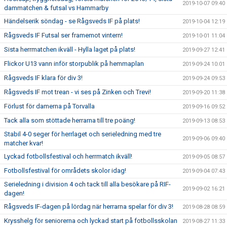
2019-10-07 09:40
dammatchen & futsal vs Hammarby
Händelserik söndag - se Rågsveds IF på plats!
2019-10-04 12:19
Rågsveds IF Futsal ser framemot vintern!
2019-10-01 11:04
Sista herrmatchen ikväll - Hylla laget på plats!
2019-09-27 12:41
Flickor U13 vann inför storpublik på hemmaplan
2019-09-24 10:01
Rågsveds IF klara för div 3!
2019-09-24 09:53
Rågsveds IF mot trean - vi ses på Zinken och Trevi!
2019-09-20 11:38
Förlust för damerna på Torvalla
2019-09-16 09:52
Tack alla som stöttade herrarna till tre poäng!
2019-09-13 08:53
Stabil 4-0 seger för herrlaget och serieledning med tre
2019-09-06 09:40
matcher kvar!
Lyckad fotbollsfestival och herrmatch ikväll!
2019-09-05 08:57
Fotbollsfestival för områdets skolor idag!
2019-09-04 07:43
Serieledning i division 4 och tack till alla besökare på RIF-
2019-09-02 16:21
dagen!
Rågsveds IF-dagen på lördag när herrarna spelar för div 3!
2019-08-28 08:59
Krysshelg för seniorerna och lyckad start på fotbollsskolan
2019-08-27 11:33