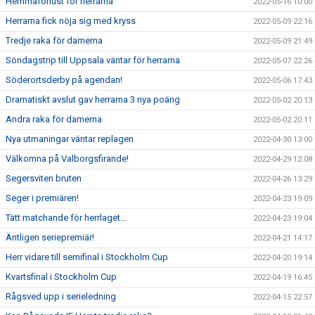
Hemmaförlust för herrarna
2022-05-16 10:00
Herrarna fick nöja sig med kryss
2022-05-09 22:16
Tredje raka för damerna
2022-05-09 21:49
Söndagstrip till Uppsala väntar för herrarna
2022-05-07 22:26
Söderortsderby på agendan!
2022-05-06 17:43
Dramatiskt avslut gav herrarna 3 nya poäng
2022-05-02 20:13
Andra raka för damerna
2022-05-02 20:11
Nya utmaningar väntar replagen
2022-04-30 13:00
Välkomna på Valborgsfirande!
2022-04-29 12:08
Segersviten bruten
2022-04-26 13:29
Seger i premiären!
2022-04-23 19:09
Tätt matchande för herrlaget…
2022-04-23 19:04
Äntligen seriepremiär!
2022-04-21 14:17
Herr vidare till semifinal i Stockholm Cup
2022-04-20 19:14
Kvartsfinal i Stockholm Cup
2022-04-19 16:45
Rågsved upp i serieledning
2022-04-15 22:57