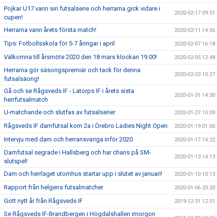
Pojkar U17 vann sin futsalserie och herrarna gick vidare i
2020-02-17 09:51
cupen!
Herrarna vann årets första match!
2020-02-11 14:56
Tips: Fotbollsskola för 5-7 åringar i april
2020-02-07 16:18
Välkomna till årsmöte 2020 den 18 mars klockan 19.00!
2020-02-05 12:48
Herrarna gör säsongspremiär och tack för denna
2020-02-03 10:27
futsalsäong!
Gå och se Rågsveds IF - Latorps IF i årets sista
2020-01-31 14:30
herrfutsalmatch
U-matchande och slutfas av futsalserier
2020-01-27 10:09
Rågsveds IF damfutsal kom 2a i Örebro Ladies Night Open
2020-01-19 01:00
Intervju med dam och herransvariga inför 2020
2020-01-17 14:22
Damfutsal segrade i Hallsberg och har chans på SM-
2020-01-13 14:13
slutspel!
Dam och herrlaget utomhus startar upp i slutet av januari!
2020-01-10 10:13
Rapport från helgens futsalmatcher
2020-01-06 20:20
Gott nytt år från Rågsveds IF
2019-12-31 12:51
Se Rågsveds IF-Brandbergen i Högdalshallen imorgon