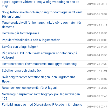
Tips: Hagsätra vårfest 11 maj & Rågsvedsdagen den 18
2019-05-08 08:17
maj!
Solig fotbollsskola och en poäng för damlaget samt vinst
2019-05-06 08:32
för juniorerna!
Tung torsdagkväll för herrlaget - viktig söndagsmatch för
2019-05-03 11:13
damerna
Herrarna går för tredje raka
2019-05-02 10:33
Populär fotbollsskola och A-lagsmatcher!
2019-04-29 10:03
Se våra seniorlag i helgen!
2019-04-26 14:34
Rågsveds IF, DIF och Sveab arrangerar spontancup på
2019-04-24 13:56
Valborg!
Herrarna vinnare i hemmapremiär med grym inramning!
2019-04-23 09:30
Stöd herrarna och glad påsk
2019-04-17 11:08
Svår helg för representationslagen -och ungdomarna
2019-04-15 10:37
flyger!
Revansch och seriepremiär för A-lagen!
2019-04-12 08:22
Nederlag i herrpremiär samt högtryck på Hagsätravägen
2019-04-08 07:43
105
Fortbildningsdag med Djurgårdens IF Akademi & helgens
2019-04-05 07:47