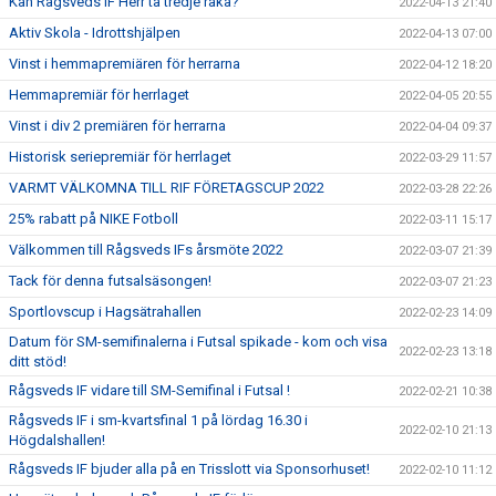
Kan Rågsveds IF Herr ta tredje raka?
2022-04-13 21:40
Aktiv Skola - Idrottshjälpen
2022-04-13 07:00
Vinst i hemmapremiären för herrarna
2022-04-12 18:20
Hemmapremiär för herrlaget
2022-04-05 20:55
Vinst i div 2 premiären för herrarna
2022-04-04 09:37
Historisk seriepremiär för herrlaget
2022-03-29 11:57
VARMT VÄLKOMNA TILL RIF FÖRETAGSCUP 2022
2022-03-28 22:26
25% rabatt på NIKE Fotboll
2022-03-11 15:17
Välkommen till Rågsveds IFs årsmöte 2022
2022-03-07 21:39
Tack för denna futsalsäsongen!
2022-03-07 21:23
Sportlovscup i Hagsätrahallen
2022-02-23 14:09
Datum för SM-semifinalerna i Futsal spikade - kom och visa
2022-02-23 13:18
ditt stöd!
Rågsveds IF vidare till SM-Semifinal i Futsal !
2022-02-21 10:38
Rågsveds IF i sm-kvartsfinal 1 på lördag 16.30 i
2022-02-10 21:13
Högdalshallen!
Rågsveds IF bjuder alla på en Trisslott via Sponsorhuset!
2022-02-10 11:12