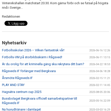
Vintervikshallen matchstart 20.30. Kom gärna förbi och se futsal på högsta
nivå i Sverige...
Redaktionen
Nyhetsarkiv
Fotbollsskolan 2026 – Vilken fantastisk vår!
2026-06-16 12:26
Fotbolls-VM på storbildsskärm i Rågsved!
2026-06-11 13:15
Är du orolig för att kriminella gäng ska rekrytera ditt barn?
2026-04-22 18:53
Rågsveds IF förlänger med Bergkvara
2026-04-06 18:28
Årsmöte Rågsveds IF
2026-02-15 11:21
PLAY AND STAY
2026-02-11 14:45
Hagsätra centrum cup 2025
2025-08-05 20:06
Bussbolaget Bergkvara officiell samarbetspartner till
2025-05-16 22:09
Rågsveds IF
Ny huvudtränare i damlaget
2025-03-03 16:29