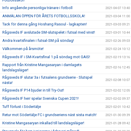
Fotbollsskor!
Info angående personliga tränare i fotboll
2021-04-07 13:40
ANMÄLAN ÖPPEN FÖR ÅRETS FOTBOLLSSKOLA!
2021-03-04 11:00
Tack för denna gång Hoshang Rasoul - lagkapten!
2021-03-03 09:21
Rågsveds IF avslutade SM-slutspelet i futsal med vinst!
2021-03-01 10:44
Andra kvartsfinalen i futsal-SM på söndag!
2021-02-26 09:03
Välkommen på årsmöte!
2021-02-24 10:12
Rågsveds IF i SM-Kvartsfinal 1 på söndag mot GAIS!
2021-02-19 13:16
Rapport från Kristine Mangasaryan i damlagets
2021-02-16 12:45
landslagsläger!
Rågsveds IF slutar 3a i futsalens grundserie - Slutspel
2021-02-08 10:07
nästa!
Rågsveds IF P14 bjuder in till Try-Out!
2021-02-02 12:05
Rågsveds IF herr spelar Svenska Cupen 2021!
2021-02-02 09:37
Tuff förlust i Södertälje
2021-02-01 10:42
Retur mot Södertälje FC i grundseriens näst sista match!
2021-01-30 09:39
Kristine Mangasaryan inkallad till landslagsläger!
2021-01-28 09:42