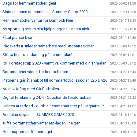
Dags för hemmamatcher igen!
2023-06-02 11:30
Sista chansen att anmäla till Summer Camp 2023!
2023-05-29 13:50
Hemmamatcher väntar för Dam och Herr
2023-05-17 13:33
Ny sportslig resurs ska hjälpa lagen till nästa nivå
2023-05-16 21:18
Fåtal platser kvar!
2023-05-11 14:36
Rågsveds IF inleder samarbete med Snösättaskolan
2023-05-09 12:12
Stötta herr- och damlag på hemmaplan!
2023-05-04 14:01
RIF Företagscup 2023 - varmt välkommen med din anmälan
2023-05-03 09:12
Bortamatcher väntar för herr och dam
2023-04-27 13:44
Platserna går åt snabbt till sommarfotbollsskolan v25 & v26
2023-04-27 12:48
Nu är vi igång med Gå-Fotbollen
2023-04-22 00:26
Digital föreläsning 24/4 - Coachande föräldraskap
2023-04-21 23:32
Helgen är räddad - dubbla hemmamatcher på Hagsätra IP!
2023-04-21 14:07
Anmälan öppen till SUMMER CAMP 2023
2023-04-18 14:16
Tuffa bortamatcher väntar rep-lagen i helgen
2023-04-13 10:03
Hemmapremiär för herrlaget
2023-04-05 12:23