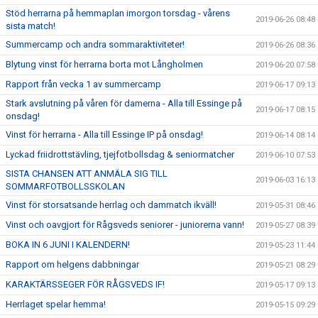
Stöd herrarna på hemmaplan imorgon torsdag - vårens
2019-06-26 08:48
sista match!
Summercamp och andra sommaraktiviteter!
2019-06-26 08:36
Blytung vinst för herrarna borta mot Långholmen
2019-06-20 07:58
Rapport från vecka 1 av summercamp
2019-06-17 09:13
Stark avslutning på våren för damerna - Alla till Essinge på
2019-06-17 08:15
onsdag!
Vinst för herrarna - Alla till Essinge IP på onsdag!
2019-06-14 08:14
Lyckad friidrottstävling, tjejfotbollsdag & seniormatcher
2019-06-10 07:53
SISTA CHANSEN ATT ANMÄLA SIG TILL
2019-06-03 16:13
SOMMARFOTBOLLSSKOLAN
Vinst för storsatsande herrlag och dammatch ikväll!
2019-05-31 08:46
Vinst och oavgjort för Rågsveds seniorer - juniorerna vann!
2019-05-27 08:39
BOKA IN 6 JUNI I KALENDERN!
2019-05-23 11:44
Rapport om helgens dabbningar
2019-05-21 08:29
KARAKTÄRSSEGER FÖR RÅGSVEDS IF!
2019-05-17 09:13
Herrlaget spelar hemma!
2019-05-15 09:29