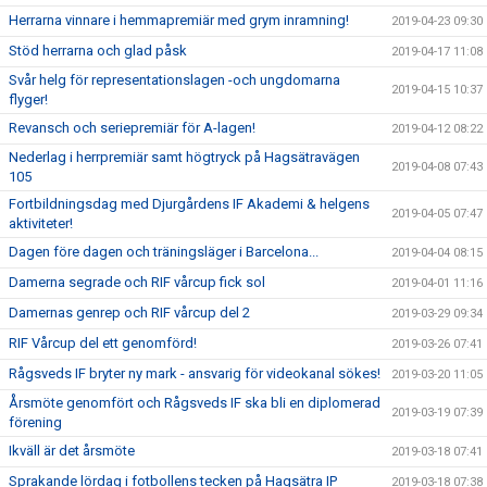
Herrarna vinnare i hemmapremiär med grym inramning!
2019-04-23 09:30
Stöd herrarna och glad påsk
2019-04-17 11:08
Svår helg för representationslagen -och ungdomarna
2019-04-15 10:37
flyger!
Revansch och seriepremiär för A-lagen!
2019-04-12 08:22
Nederlag i herrpremiär samt högtryck på Hagsätravägen
2019-04-08 07:43
105
Fortbildningsdag med Djurgårdens IF Akademi & helgens
2019-04-05 07:47
aktiviteter!
Dagen före dagen och träningsläger i Barcelona...
2019-04-04 08:15
Damerna segrade och RIF vårcup fick sol
2019-04-01 11:16
Damernas genrep och RIF vårcup del 2
2019-03-29 09:34
RIF Vårcup del ett genomförd!
2019-03-26 07:41
Rågsveds IF bryter ny mark - ansvarig för videokanal sökes!
2019-03-20 11:05
Årsmöte genomfört och Rågsveds IF ska bli en diplomerad
2019-03-19 07:39
förening
Ikväll är det årsmöte
2019-03-18 07:41
Sprakande lördag i fotbollens tecken på Hagsätra IP
2019-03-18 07:38