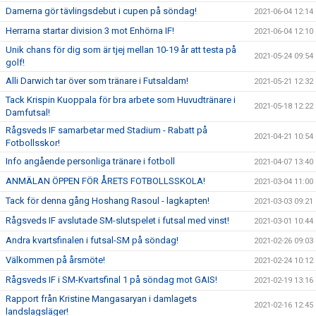
Damerna gör tävlingsdebut i cupen på söndag!
2021-06-04 12:14
Herrarna startar division 3 mot Enhörna IF!
2021-06-04 12:10
Unik chans för dig som är tjej mellan 10-19 år att testa på
2021-05-24 09:54
golf!
Alli Darwich tar över som tränare i Futsaldam!
2021-05-21 12:32
Tack Krispin Kuoppala för bra arbete som Huvudtränare i
2021-05-18 12:22
Damfutsal!
Rågsveds IF samarbetar med Stadium - Rabatt på
2021-04-21 10:54
Fotbollsskor!
Info angående personliga tränare i fotboll
2021-04-07 13:40
ANMÄLAN ÖPPEN FÖR ÅRETS FOTBOLLSSKOLA!
2021-03-04 11:00
Tack för denna gång Hoshang Rasoul - lagkapten!
2021-03-03 09:21
Rågsveds IF avslutade SM-slutspelet i futsal med vinst!
2021-03-01 10:44
Andra kvartsfinalen i futsal-SM på söndag!
2021-02-26 09:03
Välkommen på årsmöte!
2021-02-24 10:12
Rågsveds IF i SM-Kvartsfinal 1 på söndag mot GAIS!
2021-02-19 13:16
Rapport från Kristine Mangasaryan i damlagets
2021-02-16 12:45
landslagsläger!