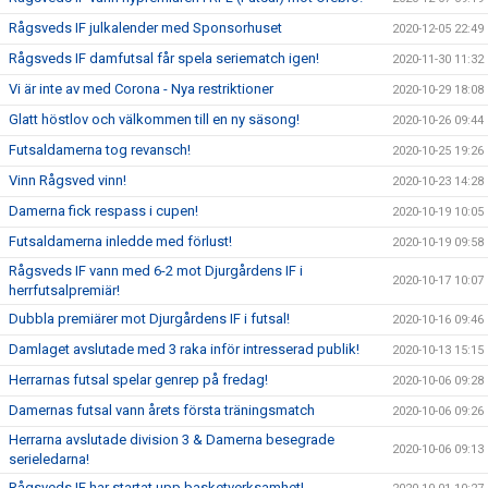
Rågsveds IF julkalender med Sponsorhuset
2020-12-05 22:49
Rågsveds IF damfutsal får spela seriematch igen!
2020-11-30 11:32
Vi är inte av med Corona - Nya restriktioner
2020-10-29 18:08
Glatt höstlov och välkommen till en ny säsong!
2020-10-26 09:44
Futsaldamerna tog revansch!
2020-10-25 19:26
Vinn Rågsved vinn!
2020-10-23 14:28
Damerna fick respass i cupen!
2020-10-19 10:05
Futsaldamerna inledde med förlust!
2020-10-19 09:58
Rågsveds IF vann med 6-2 mot Djurgårdens IF i
2020-10-17 10:07
herrfutsalpremiär!
Dubbla premiärer mot Djurgårdens IF i futsal!
2020-10-16 09:46
Damlaget avslutade med 3 raka inför intresserad publik!
2020-10-13 15:15
Herrarnas futsal spelar genrep på fredag!
2020-10-06 09:28
Damernas futsal vann årets första träningsmatch
2020-10-06 09:26
Herrarna avslutade division 3 & Damerna besegrade
2020-10-06 09:13
serieledarna!
Rågsveds IF har startat upp basketverksamhet!