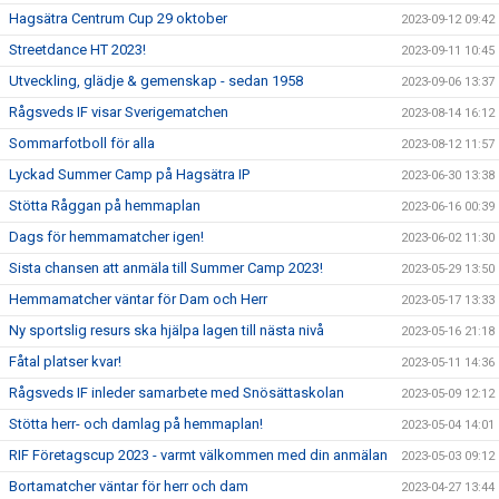
Hagsätra Centrum Cup 29 oktober
2023-09-12 09:42
Streetdance HT 2023!
2023-09-11 10:45
Utveckling, glädje & gemenskap - sedan 1958
2023-09-06 13:37
Rågsveds IF visar Sverigematchen
2023-08-14 16:12
Sommarfotboll för alla
2023-08-12 11:57
Lyckad Summer Camp på Hagsätra IP
2023-06-30 13:38
Stötta Råggan på hemmaplan
2023-06-16 00:39
Dags för hemmamatcher igen!
2023-06-02 11:30
Sista chansen att anmäla till Summer Camp 2023!
2023-05-29 13:50
Hemmamatcher väntar för Dam och Herr
2023-05-17 13:33
Ny sportslig resurs ska hjälpa lagen till nästa nivå
2023-05-16 21:18
Fåtal platser kvar!
2023-05-11 14:36
Rågsveds IF inleder samarbete med Snösättaskolan
2023-05-09 12:12
Stötta herr- och damlag på hemmaplan!
2023-05-04 14:01
RIF Företagscup 2023 - varmt välkommen med din anmälan
2023-05-03 09:12
Bortamatcher väntar för herr och dam
2023-04-27 13:44