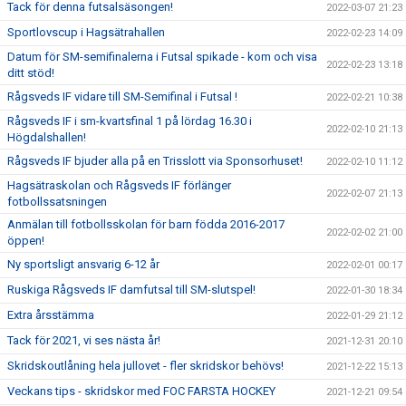
Tack för denna futsalsäsongen!
2022-03-07 21:23
Sportlovscup i Hagsätrahallen
2022-02-23 14:09
Datum för SM-semifinalerna i Futsal spikade - kom och visa
2022-02-23 13:18
ditt stöd!
Rågsveds IF vidare till SM-Semifinal i Futsal !
2022-02-21 10:38
Rågsveds IF i sm-kvartsfinal 1 på lördag 16.30 i
2022-02-10 21:13
Högdalshallen!
Rågsveds IF bjuder alla på en Trisslott via Sponsorhuset!
2022-02-10 11:12
Hagsätraskolan och Rågsveds IF förlänger
2022-02-07 21:13
fotbollssatsningen
Anmälan till fotbollsskolan för barn födda 2016-2017
2022-02-02 21:00
öppen!
Ny sportsligt ansvarig 6-12 år
2022-02-01 00:17
Ruskiga Rågsveds IF damfutsal till SM-slutspel!
2022-01-30 18:34
Extra årsstämma
2022-01-29 21:12
Tack för 2021, vi ses nästa år!
2021-12-31 20:10
Skridskoutlåning hela jullovet - fler skridskor behövs!
2021-12-22 15:13
Veckans tips - skridskor med FOC FARSTA HOCKEY
2021-12-21 09:54