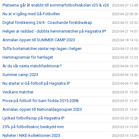
Platserna går åt snabbt till sommarfotbollsskolan v25 & v26
2023-04-27 12:48
Nu är vi igång med Gå-Fotbollen
2023-04-22 00:26
Digital föreläsning 24/4 - Coachande föräldraskap
2023-04-21 23:32
Helgen är räddad - dubbla hemmamatcher på Hagsätra IP!
2023-04-21 14:07
Anmälan öppen till SUMMER CAMP 2023
2023-04-18 14:16
Tuffa bortamatcher väntar rep-lagen i helgen
2023-04-13 10:03
Hemmapremiär för herrlaget
2023-04-05 12:23
Är du vår nästa matchfunktionär?
2023-04-04 15:19
Summer camp 2023
2023-04-04 14:35
Nu startar vi Gå-fotboll på Hagsätra IP
2023-04-04 11:48
Veckans matcher
2023-03-31 19:55
Prova-på fotboll för barn födda 2015-2008
2023-03-31 15:47
Anmälan öppen till Nationaldagscupen 2023
2023-03-31 13:41
Lyckad fotbollscup på Hagsätra IP
2023-03-29 12:26
25% på fotbollsskor, beskydd mm
2023-03-14 15:09
Nyheter i NIKE-kollektionen 2023
2023-03-14 13:39