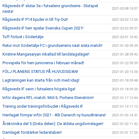
Rågsveds IF slutar 3a i futsalens grundserie - Slutspel
2021-02-08 10:07
nästa!
Rågsveds IF P14 bjuder in till Try-Out!
2021-02-02 12:05
Rågsveds IF herr spelar Svenska Cupen 2021!
2021-02-02 09:37
Tuff förlust i Södertälje
2021-02-01 10:42
Retur mot Södertälje FC i grundseriens näst sista match!
2021-01-30 09:39
Kristine Mangasaryan inkallad till landslagsläger!
2021-01-28 09:42
Provspela för herr-juniorerna i februari månad!
2021-01-22 09:39
FÖLJ PLANENS STATUS PÅ HUVUDSIDAN!
2021-01-20 15:50
Lagträningen kan starta från och med idag!
2021-01-18 09:48
Rågsveds IF vann i futsalens högsta liga!
2021-01-18 09:20
Inför dagens RFL-match: Möt IL Portiere Stenström!
2021-01-17 12:44
Träning under träningsförbudet i Rågsveds IF
2021-01-14 11:12
Herrlaget förnyar inför 2021 - Alli Darwich ny huvudtränare!
2021-01-05 14:31
Årskrönika del 5 (Sista delen): De äldsta ungdomslagen!
2021-01-02 11:42
Damlaget förstärker ledarstaben!
2021-01-01 17:25