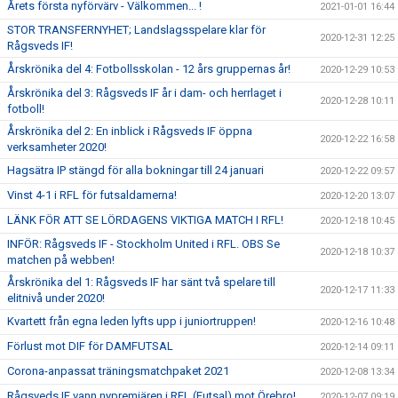
Årets första nyförvärv - Välkommen... !
2021-01-01 16:44
STOR TRANSFERNYHET; Landslagsspelare klar för
2020-12-31 12:25
Rågsveds IF!
Årskrönika del 4: Fotbollsskolan - 12 års gruppernas år!
2020-12-29 10:53
Årskrönika del 3: Rågsveds IF år i dam- och herrlaget i
2020-12-28 10:11
fotboll!
Årskrönika del 2: En inblick i Rågsveds IF öppna
2020-12-22 16:58
verksamheter 2020!
Hagsätra IP stängd för alla bokningar till 24 januari
2020-12-22 09:57
Vinst 4-1 i RFL för futsaldamerna!
2020-12-20 13:07
LÄNK FÖR ATT SE LÖRDAGENS VIKTIGA MATCH I RFL!
2020-12-18 10:45
INFÖR: Rågsveds IF - Stockholm United i RFL. OBS Se
2020-12-18 10:37
matchen på webben!
Årskrönika del 1: Rågsveds IF har sänt två spelare till
2020-12-17 11:33
elitnivå under 2020!
Kvartett från egna leden lyfts upp i juniortruppen!
2020-12-16 10:48
Förlust mot DIF för DAMFUTSAL
2020-12-14 09:11
Corona-anpassat träningsmatchpaket 2021
2020-12-08 13:34
Rågsveds IF vann nypremiären i RFL (Futsal) mot Örebro!
2020-12-07 09:19