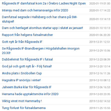
Rågsveds IF damfutsal kom 2a i Örebro Ladies Night Open
2020-01-19 01:00
Intervju med dam och herransvariga inför 2020
2020-01-17 14:22
Damfutsal segrade i Hallsberg och har chans på SM-
2020-01-13 14:13
slutspel!
Dam och herrlaget utomhus startar upp i slutet av januari!
2020-01-10 10:13
Rapport från helgens futsalmatcher
2020-01-06 20:20
Gott nytt år från Rågsveds IF
2019-12-31 12:51
Se Rågsveds IF-Brandbergen i Högdalshallen imorgon
2019-12-29 15:06
20.30!
Dubbelvinst för Rågsveds IF i futsal
2019-12-23 08:39
God jul och gott nytt år - Följ futsal!
2019-12-20 13:14
Andra plats i Snöbollen Cup
2019-12-16 11:26
Hagsätra IP snöröjs i vinter!
2019-12-10 08:12
Jaheem Burke klar för Rågsveds IF
2019-12-06 16:53
Herrarna hade upptaktsmöte inför 2020
2019-12-03 23:35
Viktig vinst mot Hammarby !
2019-12-02 14:52
Tung förlust för futsaldamerna
2019-11-25 15:55