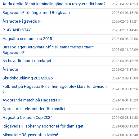
Är du orolig för att kriminella gäng ska rekrytera ditt barn?
2026-04-22 18:53
Rågsveds IF förlänger med Bergkvara
2026-04-06 18:28
Årsmöte Rågsveds IF
2026-02-15 11:21
PLAY AND STAY
2026-02-11 14:45
Hagsätra centrum cup 2025
2025-08-05 20:06
Bussbolaget Bergkvara officiell samarbetspartner till
2025-05-16 22:09
Rågsveds IF
Ny huvudtränare i damlaget
2025-03-03 16:29
Årsmöte
2025-02-15 17:54
Skridskoutlåning 2024/2025
2024-12-09 13:03
Folkfest på Hagsätra IP när herrlaget blev klara för division
2024-10-09 10:26
2
Avgörande match på Hagsätra IP
2024-10-01 13:23
Öppet- och telefontider för kansliet
2024-08-28 13:27
Hagsätra Centrum Cup 2024
2024-08-28 11:33
Rågsveds IF söker ny sportchef för damlaget
2024-08-08 11:03
Missa inte Rågsvedsfestivalen!
2024-08-07 10:48