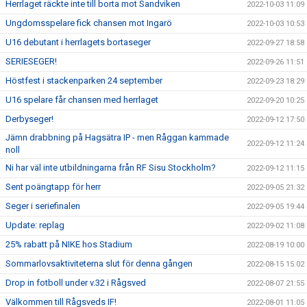
Herrlaget räckte inte till borta mot Sandviken
2022-10-03 11:09
Ungdomsspelare fick chansen mot Ingarö
2022-10-03 10:53
U16 debutant i herrlagets bortaseger
2022-09-27 18:58
SERIESEGER!
2022-09-26 11:51
Höstfest i stackenparken 24 september
2022-09-23 18:29
U16 spelare får chansen med herrlaget
2022-09-20 10:25
Derbyseger!
2022-09-12 17:50
Jämn drabbning på Hagsätra IP - men Råggan kammade
2022-09-12 11:24
noll
Ni har väl inte utbildningarna från RF Sisu Stockholm?
2022-09-12 11:15
Sent poängtapp för herr
2022-09-05 21:32
Seger i seriefinalen
2022-09-05 19:44
Update: replag
2022-09-02 11:08
25% rabatt på NIKE hos Stadium
2022-08-19 10:00
Sommarlovsaktiviteterna slut för denna gången
2022-08-15 15:02
Drop in fotboll under v.32 i Rågsved
2022-08-07 21:55
Välkommen till Rågsveds IF!
2022-08-01 11:05