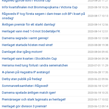
Rågsved gjorde sorti i Victoria Cup
2020-08-20 11:27
Inför kvartsfinalen mot Brommapojkarna i Victoria Cup
2020-08-18 10:26
Rågsveds IF tog första segern i dam-trean och BP i kvart på
2020-08-17 10:13
onsdag!
Äntligen premiär för ett starkt damlag!
2020-08-14 12:56
Herrlaget vann med 1-0 mot Södertälje FK
2020-08-14 12:51
Damerna segrade i varmt genrep!
2020-08-10 13:08
Herrlaget startade hösten med vinst!
2020-08-08 19:38
Damlaget drar igång motorn!
2020-08-04 09:45
Herrlaget vann kvarten i Stockholm Cup
2020-08-04 09:38
Herrarna med tung förlust i andra seriematchen
2020-07-01 11:29
A-planen på Hagsätra IP avstängd
2020-06-28 17:35
Derby utan publik på fredag!
2020-06-22 09:06
Sommarverksamheter i Rågsved!
2020-06-18 12:47
Damerna spelade äntligen match igen!
2020-06-18 10:25
Premiärseger och stark laginsats av herrlaget!
2020-06-17 10:02
Herrlaget gör division 3 premiär!
2020-06-12 09:14