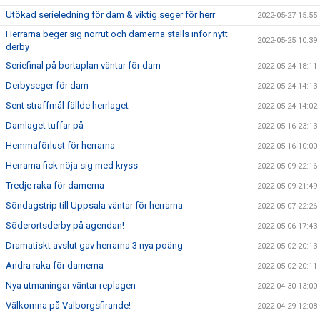
Utökad serieledning för dam & viktig seger för herr
2022-05-27 15:55
Herrarna beger sig norrut och damerna ställs inför nytt
2022-05-25 10:39
derby
Seriefinal på bortaplan väntar för dam
2022-05-24 18:11
Derbyseger för dam
2022-05-24 14:13
Sent straffmål fällde herrlaget
2022-05-24 14:02
Damlaget tuffar på
2022-05-16 23:13
Hemmaförlust för herrarna
2022-05-16 10:00
Herrarna fick nöja sig med kryss
2022-05-09 22:16
Tredje raka för damerna
2022-05-09 21:49
Söndagstrip till Uppsala väntar för herrarna
2022-05-07 22:26
Söderortsderby på agendan!
2022-05-06 17:43
Dramatiskt avslut gav herrarna 3 nya poäng
2022-05-02 20:13
Andra raka för damerna
2022-05-02 20:11
Nya utmaningar väntar replagen
2022-04-30 13:00
Välkomna på Valborgsfirande!
2022-04-29 12:08