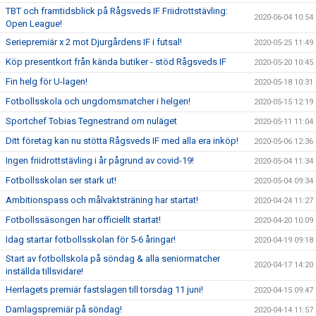
TBT och framtidsblick på Rågsveds IF Friidrottstävling:
2020-06-04 10:54
Open League!
Seriepremiär x 2 mot Djurgårdens IF i futsal!
2020-05-25 11:49
Köp presentkort från kända butiker - stöd Rågsveds IF
2020-05-20 10:45
Fin helg för U-lagen!
2020-05-18 10:31
Fotbollsskola och ungdomsmatcher i helgen!
2020-05-15 12:19
Sportchef Tobias Tegnestrand om nuläget
2020-05-11 11:04
Ditt företag kan nu stötta Rågsveds IF med alla era inköp!
2020-05-06 12:36
Ingen friidrottstävling i år pågrund av covid-19!
2020-05-04 11:34
Fotbollsskolan ser stark ut!
2020-05-04 09:34
Ambitionspass och målvaktsträning har startat!
2020-04-24 11:27
Fotbollssäsongen har officiellt startat!
2020-04-20 10:09
Idag startar fotbollsskolan för 5-6 åringar!
2020-04-19 09:18
Start av fotbollskola på söndag & alla seniormatcher
2020-04-17 14:20
inställda tillsvidare!
Herrlagets premiär fastslagen till torsdag 11 juni!
2020-04-15 09:47
Damlagspremiär på söndag!
2020-04-14 11:57