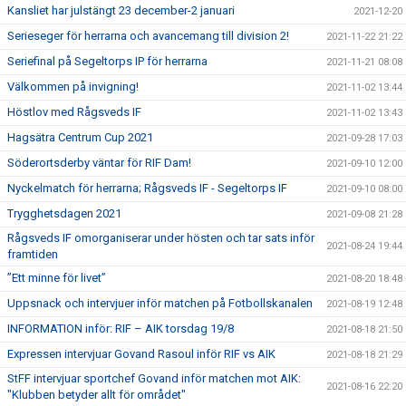
Kansliet har julstängt 23 december-2 januari
2021-12-20
Serieseger för herrarna och avancemang till division 2!
2021-11-22 21:22
Seriefinal på Segeltorps IP för herrarna
2021-11-21 08:08
Välkommen på invigning!
2021-11-02 13:44
Höstlov med Rågsveds IF
2021-11-02 13:43
Hagsätra Centrum Cup 2021
2021-09-28 17:03
Söderortsderby väntar för RIF Dam!
2021-09-10 12:00
Nyckelmatch för herrarna; Rågsveds IF - Segeltorps IF
2021-09-10 08:00
Trygghetsdagen 2021
2021-09-08 21:28
Rågsveds IF omorganiserar under hösten och tar sats inför
2021-08-24 19:44
framtiden
”Ett minne för livet”
2021-08-20 18:48
Uppsnack och intervjuer inför matchen på Fotbollskanalen
2021-08-19 12:48
INFORMATION inför: RIF – AIK torsdag 19/8
2021-08-18 21:50
Expressen intervjuar Govand Rasoul inför RIF vs AIK
2021-08-18 21:29
StFF intervjuar sportchef Govand inför matchen mot AIK:
2021-08-16 22:20
"Klubben betyder allt för området"