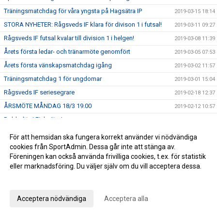
Träningsmatchdag för våra yngsta på Hagsätra IP
2019-03-15 18:14
STORA NYHETER: Rågsveds IF klara för divison 1 i futsal!
2019-03-11 09:27
Rågsveds IF futsal kvalar till division 1 i helgen!
2019-03-08 11:39
Årets första ledar- och tränarmöte genomfört
2019-03-05 07:53
Årets första vänskapsmatchdag igång
2019-03-02 11:57
Träningsmatchdag 1 för ungdomar
2019-03-01 15:04
Rågsveds IF seriesegrare
2019-02-18 12:37
ÅRSMÖTE MÅNDAG 18/3 19.00
2019-02-12 10:57
Dubbeltia i Fisksätra!
2019-02-12 07:13
Futsalherr spelar för serieseger och kvalplats ikväll -
För att hemsidan ska fungera korrekt använder vi nödvändiga
2019-02-08 13:34
Futsaldam avslutar säsongen på söndag
cookies från SportAdmin. Dessa går inte att stänga av.
Nya framgångar i futsal
2019-02-04 07:23
Föreningen kan också använda frivilliga cookies, t.ex. för statistik
eller marknadsföring. Du väljer själv om du vill acceptera dessa.
Fredagsrapport och helgens futsal
2019-02-01 10:50
Anpassa dina val
En vinst och en förlust i helgens seniorspel
2019-01-28 10:58
Helgens matcher
2019-01-25 10:45
Acceptera nödvändiga
Acceptera alla
Rågsveds IF VÅRCUP 2019
2019-01-22 09:23