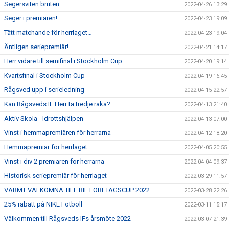
Segersviten bruten
2022-04-26 13:29
Seger i premiären!
2022-04-23 19:09
Tätt matchande för herrlaget…
2022-04-23 19:04
Äntligen seriepremiär!
2022-04-21 14:17
Herr vidare till semifinal i Stockholm Cup
2022-04-20 19:14
Kvartsfinal i Stockholm Cup
2022-04-19 16:45
Rågsved upp i serieledning
2022-04-15 22:57
Kan Rågsveds IF Herr ta tredje raka?
2022-04-13 21:40
Aktiv Skola - Idrottshjälpen
2022-04-13 07:00
Vinst i hemmapremiären för herrarna
2022-04-12 18:20
Hemmapremiär för herrlaget
2022-04-05 20:55
Vinst i div 2 premiären för herrarna
2022-04-04 09:37
Historisk seriepremiär för herrlaget
2022-03-29 11:57
VARMT VÄLKOMNA TILL RIF FÖRETAGSCUP 2022
2022-03-28 22:26
25% rabatt på NIKE Fotboll
2022-03-11 15:17
Välkommen till Rågsveds IFs årsmöte 2022
2022-03-07 21:39