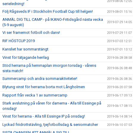
2019-08-06 12:05
serieledning!
Följ Rågsveds IF i Stockholm Football Cup till helgen!
2019-08-01 15:16
ANMÄL DIG TILL CAMP - på IKANO-Fritidsgård nästa vecka
2019-07-29 14:05
(5-9 augusti)
Vi ser framemot fotboll och dans!
2019-07-29 11:07
RIF HÖSTCUP 2019
2019-07-03 12:51
Kansliet har sommarstängt
2019-07-01 13:12
Vinst för tätjagande herrlag
2019-06-28 08:58
Stöd herrarna på hemmaplan imorgon torsdag - vårens
2019-06-26 08:48
sista match!
Summercamp och andra sommaraktiviteter!
2019-06-26 08:36
Blytung vinst för herrarna borta mot Långholmen
2019-06-20 07:58
Rapport från vecka 1 av summercamp
2019-06-17 09:13
Stark avslutning på våren för damerna - Alla till Essinge på
2019-06-17 08:15
onsdag!
Vinst för herrarna - Alla till Essinge IP på onsdag!
2019-06-14 08:14
Lyckad friidrottstävling, tjejfotbollsdag & seniormatcher
2019-06-10 07:53
SISTA CHANSEN ATT ANMÄLA SIG TILL