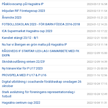
Påsklovscamp på Hagsätra IP
2023-03-13 16:58
Inbjudan RIF Företagscup 2023
2023-02-13 11:54
Årsmöte 2023
2023-01-15 21:22
FOTBOLLSSKOLAN 2023 - FÖR BARN FÖDDA 2016-2018
2023-01-12 14:25
ICA Supermarket Hagsätra cup 2023
2023-01-10 17:22
Kansliet stängt 23/12 - 8/1
2022-12-21 10:00
Nu har vi återigen en grön matta på Hagsätra IP
2022-12-13 11:18
RÅGSVEDS IF STARTAR U23-LAG I SAMARBETE MED FK
2022-12-09 15:00
EKIPA
Skridskoutlåning vintern 22/23!
2022-12-09 14:39
Ny tränare klar för P U17 2023
2022-11-25 00:59
PROVSPELA MED P U17 & P U16
2022-11-16 12:56
Digital utbildning i coachande föräldraskap onsdagen 26
2022-10-24 17:15
oktober
Stark avslutning för föreningens representationslag i
2022-10-24 12:49
fotboll
Hagsätra centrum cup 2022
2022-10-04 11:31