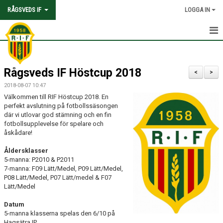
RÅGSVEDS IF
LOGGA IN
HEM
Rågsveds IF Höstcup 2018
KONTAKT
<
>
2018-08-07 10:47
OM FÖRENINGEN
Välkommen till RIF Höstcup 2018. En
perfekt avslutning på fotbollssäsongen
AVGIFTER
där vi utlovar god stämning och en fin
fotbollsupplevelse för spelare och
åskådare!
TRYGGHET OCH VÄRDEGRUND
Åldersklasser
KNATTEFOTBOLLSSKOLA
5-manna: P2010 & P2011
7-manna: F09 Lätt/Medel, P09 Lätt/Medel,
P08 Lätt/Medel, P07 Lätt/medel & F07
PARTNERSKAP & SPONSRING
Lätt/Medel
SKOLSAMARBETEN
Datum
5-manna klasserna spelas den 6/10 på
Hagsätra IP
SOCIAL HÅLLBARHET