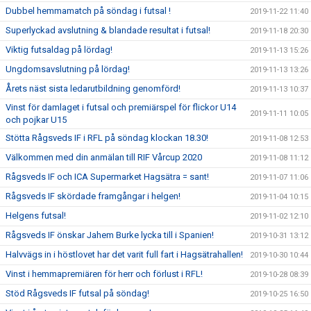
Dubbel hemmamatch på söndag i futsal !
2019-11-22 11:40
Superlyckad avslutning & blandade resultat i futsal!
2019-11-18 20:30
Viktig futsaldag på lördag!
2019-11-13 15:26
Ungdomsavslutning på lördag!
2019-11-13 13:26
Årets näst sista ledarutbildning genomförd!
2019-11-13 10:37
Vinst för damlaget i futsal och premiärspel för flickor U14
2019-11-11 10:05
och pojkar U15
Stötta Rågsveds IF i RFL på söndag klockan 18.30!
2019-11-08 12:53
Välkommen med din anmälan till RIF Vårcup 2020
2019-11-08 11:12
Rågsveds IF och ICA Supermarket Hagsätra = sant!
2019-11-07 11:06
Rågsveds IF skördade framgångar i helgen!
2019-11-04 10:15
Helgens futsal!
2019-11-02 12:10
Rågsveds IF önskar Jahem Burke lycka till i Spanien!
2019-10-31 13:12
Halvvägs in i höstlovet har det varit full fart i Hagsätrahallen!
2019-10-30 10:44
Vinst i hemmapremiären för herr och förlust i RFL!
2019-10-28 08:39
Stöd Rågsveds IF futsal på söndag!
2019-10-25 16:50