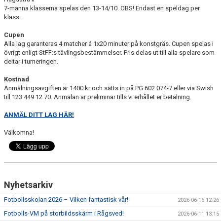
7-manna klasserna spelas den 13-14/10. OBS! Endast en speldag per
klass.
TRÄNINGSKLÄDER
Cupen
RÅGSVEDS IF I MEDIA
Alla lag garanteras 4 matcher á 1x20 minuter på konstgräs. Cupen spelas i
övrigt enligt StFF:s tävlingsbestämmelser. Pris delas ut till alla spelare som
deltar i turneringen.
FONDER
Kostnad
Anmälningsavgiften är 1400 kr och sätts in på PG 602 074-7 eller via Swish
till 123 449 12 70. Anmälan är preliminär tills vi erhållet er betalning.
ANMÄL DITT LAG HÄR!
Välkomna!
Nyhetsarkiv
Fotbollsskolan 2026 – Vilken fantastisk vår!
2026-06-16 12:26
Fotbolls-VM på storbildsskärm i Rågsved!
2026-06-11 13:15