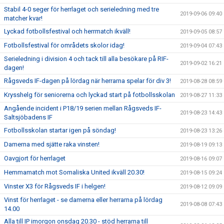
Stabil 4-0 seger för herrlaget och serieledning med tre
2019-09-06 09:40
matcher kvar!
Lyckad fotbollsfestival och herrmatch ikväll!
2019-09-05 08:57
Fotbollsfestival för områdets skolor idag!
2019-09-04 07:43
Serieledning i division 4 och tack till alla besökare på RIF-
2019-09-02 16:21
dagen!
Rågsveds IF-dagen på lördag när herrarna spelar för div 3!
2019-08-28 08:59
Krysshelg för seniorerna och lyckad start på fotbollsskolan
2019-08-27 11:33
Angående incident i P18/19 serien mellan Rågsveds IF-
2019-08-23 14:43
Saltsjöbadens IF
Fotbollsskolan startar igen på söndag!
2019-08-23 13:26
Damerna med sjätte raka vinsten!
2019-08-19 09:13
Oavgjort för herrlaget
2019-08-16 09:07
Hemmamatch mot Somaliska United ikväll 20.30!
2019-08-15 09:24
Vinster X3 för Rågsveds IF i helgen!
2019-08-12 09:09
Vinst för herrlaget - se damerna eller herrarna på lördag
2019-08-08 07:43
14.00
Alla till IP imorgon onsdag 20.30 - stöd herrarna till