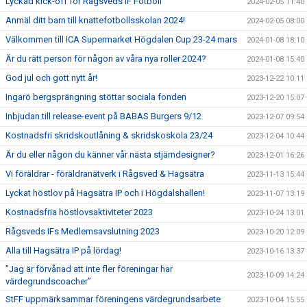
Lyckad kick-off för Rågsveds IF Fotboll
2024-02-05 11:40
Anmäl ditt barn till knattefotbollsskolan 2024!
2024-02-05 08:00
Välkommen till ICA Supermarket Högdalen Cup 23-24 mars
2024-01-08 18:10
Är du rätt person för någon av våra nya roller 2024?
2024-01-08 15:40
God jul och gott nytt år!
2023-12-22 10:11
Ingarö bergsprängning stöttar sociala fonden
2023-12-20 15:07
Inbjudan till release-event på BABAS Burgers 9/12
2023-12-07 09:54
Kostnadsfri skridskoutlåning & skridskoskola 23/24
2023-12-04 10:44
Är du eller någon du känner vår nästa stjärndesigner?
2023-12-01 16:26
Vi föräldrar - föräldranätverk i Rågsved & Hagsätra
2023-11-13 15:44
Lyckat höstlov på Hagsätra IP och i Högdalshallen!
2023-11-07 13:19
Kostnadsfria höstlovsaktiviteter 2023
2023-10-24 13:01
Rågsveds IFs Medlemsavslutning 2023
2023-10-20 12:09
Alla till Hagsätra IP på lördag!
2023-10-16 13:37
”Jag är förvånad att inte fler föreningar har
2023-10-09 14:24
värdegrundscoacher”
StFF uppmärksammar föreningens värdegrundsarbete
2023-10-04 15:55