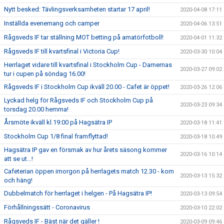
Nytt besked: Tävlingsverksamheten startar 17 april!
2020-04-08 17:11
Inställda evenemang och camper
2020-04-06 13:51
Rågsveds IF tar ställning MOT betting på amatörfotboll!
2020-04-01 11:32
Rågsveds IF till kvartsfinal i Victoria Cup!
2020-03-30 10:04
Herrlaget vidare till kvartsfinal i Stockholm Cup - Damernas
2020-03-27 09:02
tur i cupen på söndag 16.00!
Rågsveds IF i Stockholm Cup ikväll 20.00 - Cafet är öppet!
2020-03-26 12:06
Lyckad helg för Rågsveds IF och Stockholm Cup på
2020-03-23 09:34
torsdag 20.00 hemma!
Årsmöte ikväll kl.19:00 på Hagsätra IP
2020-03-18 11:41
Stockholm Cup 1/8 final framflyttad!
2020-03-18 10:49
Hagsätra IP gav en försmak av hur årets säsong kommer
2020-03-16 10:14
att se ut...!
Cafeterian öppen imorgon på herrlagets match 12.30 - kom
2020-03-13 15:32
och häng!
Dubbelmatch för herrlaget i helgen - På Hagsätra IP!
2020-03-13 09:54
Förhållningssätt - Coronavirus
2020-03-10 22:02
Rågsveds IF - Bäst när det gäller !
2020-03-09 09:46