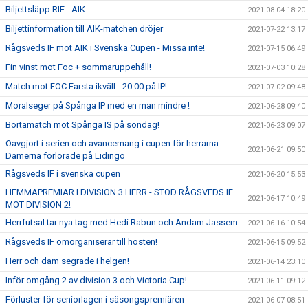
Biljettsläpp RIF - AIK
2021-08-04 18:20
Biljettinformation till AIK-matchen dröjer
2021-07-22 13:17
Rågsveds IF mot AIK i Svenska Cupen - Missa inte!
2021-07-15 06:49
Fin vinst mot Foc + sommaruppehåll!
2021-07-03 10:28
Match mot FOC Farsta ikväll - 20.00 på IP!
2021-07-02 09:48
Moralseger på Spånga IP med en man mindre !
2021-06-28 09:40
Bortamatch mot Spånga IS på söndag!
2021-06-23 09:07
Oavgjort i serien och avancemang i cupen för herrarna -
2021-06-21 09:50
Damerna förlorade på Lidingö
Rågsveds IF i svenska cupen
2021-06-20 15:53
HEMMAPREMIÄR I DIVISION 3 HERR - STÖD RÅGSVEDS IF
2021-06-17 10:49
MOT DIVISION 2!
Herrfutsal tar nya tag med Hedi Rabun och Andam Jassem
2021-06-16 10:54
Rågsveds IF omorganiserar till hösten!
2021-06-15 09:52
Herr och dam segrade i helgen!
2021-06-14 23:10
Inför omgång 2 av division 3 och Victoria Cup!
2021-06-11 09:12
Förluster för seniorlagen i säsongspremiären
2021-06-07 08:51