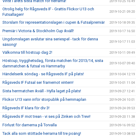
Vinst i årets sista match för herrarna!
2019-10-25 16:49
Otrolig helg för Rågsveds IF - Grattis Flickor U13 och
2019-10-21 09:20
Futsallagen!
Storslam för representationslagen i cupen & Futsalpremiär
2019-10-18 09:35
Premiär i Victoria & Stockholm Cup ikväll!
2019-10-17 16:50
Ungdomslagen avslutar sina seriespel - tack för denna
2019-10-17 11:03
säsong!
Välkomna till höstcup dag 2!
2019-10-11 09:49
Höstcup, trygghetsdag, första matchen för 2013/14, sista
2019-10-07 09:40
dammatchen & futsal vs Hammarby
Händelserik söndag - se Rågsveds IF på plats!
2019-10-04 12:19
Rågsveds IF Futsal ser framemot vintern!
2019-10-01 11:04
Sista herrmatchen ikväll - Hylla laget på plats!
2019-09-27 12:41
Flickor U13 vann inför storpublik på hemmaplan
2019-09-24 10:01
Rågsveds IF klara för div 3!
2019-09-24 09:53
Rågsveds IF mot trean - vi ses på Zinken och Trevi!
2019-09-20 11:38
Förlust för damerna på Torvalla
2019-09-16 09:52
Tack alla som stöttade herrarna till tre poäng!
2019-09-13 08:53