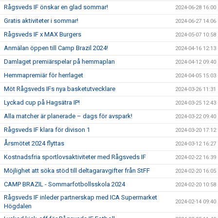
Rågsveds IF önskar en glad sommar!
2024-06-28 16:00
Gratis aktiviteter i sommar!
2024-06-27 14:06
Rågsveds IF x MAX Burgers
2024-05-07 10:58
Anmälan öppen till Camp Brazil 2024!
2024-04-16 12:13
Damlaget premiärspelar på hemmaplan
2024-04-12 09:40
Hemmapremiär för herrlaget
2024-04-05 15:03
Möt Rågsveds IFs nya basketutvecklare
2024-03-26 11:31
Lyckad cup på Hagsätra IP!
2024-03-25 12:43
Alla matcher är planerade – dags för avspark!
2024-03-22 09:40
Rågsveds IF klara för divison 1
2024-03-20 17:12
Årsmötet 2024 flyttas
2024-03-12 16:27
Kostnadsfria sportlovsaktiviteter med Rågsveds IF
2024-02-22 16:39
Möjlighet att söka stöd till deltagaravgifter från StFF
2024-02-20 16:05
CAMP BRAZIL - Sommarfotbollsskola 2024
2024-02-20 10:58
Rågsveds IF inleder partnerskap med ICA Supermarket
2024-02-14 09:40
Högdalen