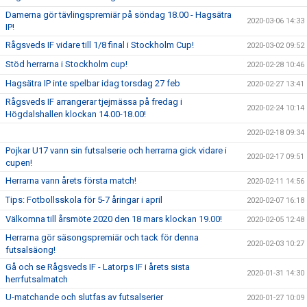
Damerna gör tävlingspremiär på söndag 18.00 - Hagsätra
2020-03-06 14:33
IP!
Rågsveds IF vidare till 1/8 final i Stockholm Cup!
2020-03-02 09:52
Stöd herrarna i Stockholm cup!
2020-02-28 10:46
Hagsätra IP inte spelbar idag torsdag 27 feb
2020-02-27 13:41
Rågsveds IF arrangerar tjejmässa på fredag i
2020-02-24 10:14
Högdalshallen klockan 14.00-18.00!
2020-02-18 09:34
Pojkar U17 vann sin futsalserie och herrarna gick vidare i
2020-02-17 09:51
cupen!
Herrarna vann årets första match!
2020-02-11 14:56
Tips: Fotbollsskola för 5-7 åringar i april
2020-02-07 16:18
Välkomna till årsmöte 2020 den 18 mars klockan 19.00!
2020-02-05 12:48
Herrarna gör säsongspremiär och tack för denna
2020-02-03 10:27
futsalsäong!
Gå och se Rågsveds IF - Latorps IF i årets sista
2020-01-31 14:30
herrfutsalmatch
U-matchande och slutfas av futsalserier
2020-01-27 10:09