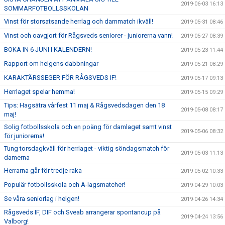
2019-06-03 16:13
SOMMARFOTBOLLSSKOLAN
Vinst för storsatsande herrlag och dammatch ikväll!
2019-05-31 08:46
Vinst och oavgjort för Rågsveds seniorer - juniorerna vann!
2019-05-27 08:39
BOKA IN 6 JUNI I KALENDERN!
2019-05-23 11:44
Rapport om helgens dabbningar
2019-05-21 08:29
KARAKTÄRSSEGER FÖR RÅGSVEDS IF!
2019-05-17 09:13
Herrlaget spelar hemma!
2019-05-15 09:29
Tips: Hagsätra vårfest 11 maj & Rågsvedsdagen den 18
2019-05-08 08:17
maj!
Solig fotbollsskola och en poäng för damlaget samt vinst
2019-05-06 08:32
för juniorerna!
Tung torsdagkväll för herrlaget - viktig söndagsmatch för
2019-05-03 11:13
damerna
Herrarna går för tredje raka
2019-05-02 10:33
Populär fotbollsskola och A-lagsmatcher!
2019-04-29 10:03
Se våra seniorlag i helgen!
2019-04-26 14:34
Rågsveds IF, DIF och Sveab arrangerar spontancup på
2019-04-24 13:56
Valborg!