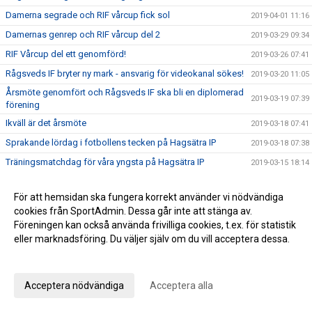
Damerna segrade och RIF vårcup fick sol
2019-04-01 11:16
Damernas genrep och RIF vårcup del 2
2019-03-29 09:34
RIF Vårcup del ett genomförd!
2019-03-26 07:41
Rågsveds IF bryter ny mark - ansvarig för videokanal sökes!
2019-03-20 11:05
Årsmöte genomfört och Rågsveds IF ska bli en diplomerad
2019-03-19 07:39
förening
Ikväll är det årsmöte
2019-03-18 07:41
Sprakande lördag i fotbollens tecken på Hagsätra IP
2019-03-18 07:38
Träningsmatchdag för våra yngsta på Hagsätra IP
2019-03-15 18:14
STORA NYHETER: Rågsveds IF klara för divison 1 i futsal!
2019-03-11 09:27
För att hemsidan ska fungera korrekt använder vi nödvändiga
Rågsveds IF futsal kvalar till division 1 i helgen!
2019-03-08 11:39
cookies från SportAdmin. Dessa går inte att stänga av.
Årets första ledar- och tränarmöte genomfört
2019-03-05 07:53
Föreningen kan också använda frivilliga cookies, t.ex. för statistik
eller marknadsföring. Du väljer själv om du vill acceptera dessa.
Årets första vänskapsmatchdag igång
2019-03-02 11:57
Anpassa dina val
Träningsmatchdag 1 för ungdomar
2019-03-01 15:04
Rågsveds IF seriesegrare
2019-02-18 12:37
Acceptera nödvändiga
Acceptera alla
ÅRSMÖTE MÅNDAG 18/3 19.00
2019-02-12 10:57