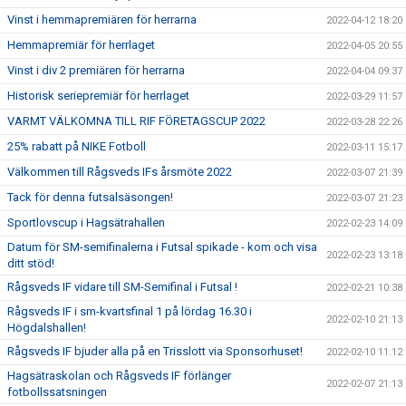
Vinst i hemmapremiären för herrarna
2022-04-12 18:20
Hemmapremiär för herrlaget
2022-04-05 20:55
Vinst i div 2 premiären för herrarna
2022-04-04 09:37
Historisk seriepremiär för herrlaget
2022-03-29 11:57
VARMT VÄLKOMNA TILL RIF FÖRETAGSCUP 2022
2022-03-28 22:26
25% rabatt på NIKE Fotboll
2022-03-11 15:17
Välkommen till Rågsveds IFs årsmöte 2022
2022-03-07 21:39
Tack för denna futsalsäsongen!
2022-03-07 21:23
Sportlovscup i Hagsätrahallen
2022-02-23 14:09
Datum för SM-semifinalerna i Futsal spikade - kom och visa
2022-02-23 13:18
ditt stöd!
Rågsveds IF vidare till SM-Semifinal i Futsal !
2022-02-21 10:38
Rågsveds IF i sm-kvartsfinal 1 på lördag 16.30 i
2022-02-10 21:13
Högdalshallen!
Rågsveds IF bjuder alla på en Trisslott via Sponsorhuset!
2022-02-10 11:12
Hagsätraskolan och Rågsveds IF förlänger
2022-02-07 21:13
fotbollssatsningen