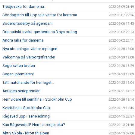
Tredje raka för damerna
2022-05-09 21:49
Söndagstrip till Uppsala väntar för herrarna
2022-05-07 22:26
Söderortsderby på agendan!
2022-05-06 17:43
Dramatiskt avslut gav herrarna 3 nya poäng
2022-05-02 20:13
Andra raka för damerna
2022-05-02 20:11
Nya utmaningar väntar replagen
2022-04-30 13:00
Välkomna på Valborgsfirande!
2022-04-29 12:08
Segersviten bruten
2022-04-26 13:29
Seger i premiären!
2022-04-23 19:09
Tätt matchande för herrlaget…
2022-04-23 19:04
Äntligen seriepremiär!
2022-04-21 14:17
Herr vidare till semifinal i Stockholm Cup
2022-04-20 19:14
Kvartsfinal i Stockholm Cup
2022-04-19 16:45
Rågsved upp i serieledning
2022-04-15 22:57
Kan Rågsveds IF Herr ta tredje raka?
2022-04-13 21:40
Aktiv Skola - Idrottshjälpen
2022-04-13 07:00