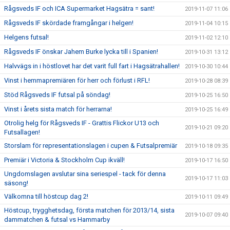
Rågsveds IF och ICA Supermarket Hagsätra = sant!
2019-11-07 11:06
Rågsveds IF skördade framgångar i helgen!
2019-11-04 10:15
Helgens futsal!
2019-11-02 12:10
Rågsveds IF önskar Jahem Burke lycka till i Spanien!
2019-10-31 13:12
Halvvägs in i höstlovet har det varit full fart i Hagsätrahallen!
2019-10-30 10:44
Vinst i hemmapremiären för herr och förlust i RFL!
2019-10-28 08:39
Stöd Rågsveds IF futsal på söndag!
2019-10-25 16:50
Vinst i årets sista match för herrarna!
2019-10-25 16:49
Otrolig helg för Rågsveds IF - Grattis Flickor U13 och
2019-10-21 09:20
Futsallagen!
Storslam för representationslagen i cupen & Futsalpremiär
2019-10-18 09:35
Premiär i Victoria & Stockholm Cup ikväll!
2019-10-17 16:50
Ungdomslagen avslutar sina seriespel - tack för denna
2019-10-17 11:03
säsong!
Välkomna till höstcup dag 2!
2019-10-11 09:49
Höstcup, trygghetsdag, första matchen för 2013/14, sista
2019-10-07 09:40
dammatchen & futsal vs Hammarby