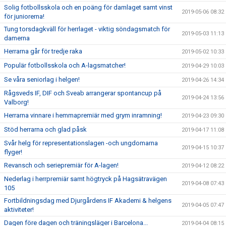
Solig fotbollsskola och en poäng för damlaget samt vinst
2019-05-06 08:32
för juniorerna!
Tung torsdagkväll för herrlaget - viktig söndagsmatch för
2019-05-03 11:13
damerna
Herrarna går för tredje raka
2019-05-02 10:33
Populär fotbollsskola och A-lagsmatcher!
2019-04-29 10:03
Se våra seniorlag i helgen!
2019-04-26 14:34
Rågsveds IF, DIF och Sveab arrangerar spontancup på
2019-04-24 13:56
Valborg!
Herrarna vinnare i hemmapremiär med grym inramning!
2019-04-23 09:30
Stöd herrarna och glad påsk
2019-04-17 11:08
Svår helg för representationslagen -och ungdomarna
2019-04-15 10:37
flyger!
Revansch och seriepremiär för A-lagen!
2019-04-12 08:22
Nederlag i herrpremiär samt högtryck på Hagsätravägen
2019-04-08 07:43
105
Fortbildningsdag med Djurgårdens IF Akademi & helgens
2019-04-05 07:47
aktiviteter!
Dagen före dagen och träningsläger i Barcelona...
2019-04-04 08:15