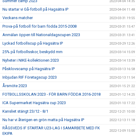
Summer camp 2023
2023-04-04 14:35
Nu startar vi Gå-fotboll på Hagsätra IP
2023-04-04 11:48
Veckans matcher
2023-03-31 19:55
Prova-på fotboll för barn födda 2015-2008
2023-03-31 15:47
Anmälan öppen till Nationaldagscupen 2023
2023-03-31 13:41
Lyckad fotbollscup på Hagsätra IP
2023-03-29 12:26
25% på fotbollsskor, beskydd mm
2023-03-14 15:09
Nyheter i NIKE-kollektionen 2023
2023-03-14 13:39
Påsklovscamp på Hagsätra IP
2023-03-13 16:58
Inbjudan RIF Företagscup 2023
2023-02-13 11:54
Årsmöte 2023
2023-01-15 21:22
FOTBOLLSSKOLAN 2023 - FÖR BARN FÖDDA 2016-2018
2023-01-12 14:25
ICA Supermarket Hagsätra cup 2023
2023-01-10 17:22
Kansliet stängt 23/12 - 8/1
2022-12-21 10:00
Nu har vi återigen en grön matta på Hagsätra IP
2022-12-13 11:18
RÅGSVEDS IF STARTAR U23-LAG I SAMARBETE MED FK
2022-12-09 15:00
EKIPA