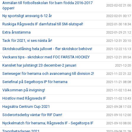
Anmälan till fotbollsskolan för barn födda 2016-2017
2022-02-02 21:00
öppen!
Ny sportsligt ansvarig 6-12 år
2022-02-01 00:17
Ruskiga Rågsveds IF damfutsal till SM-slutspel!
2022-01-30 18:34
Extra årsstämma
2022-01-29 21:12
Tack för 2021, vi ses nästa år!
2021-12-31 20:10
Skridskoutlåning hela jullovet - fler skridskor behövs!
2021-12-22 15:13
Veckans tips - skridskor med FOC FARSTA HOCKEY
2021-12-21 09:54
Kansliet har julstängt 23 december-2 januari
2021-12-20
Serieseger för herrarna och avancemang till division 2!
2021-11-22 21:22
Seriefinal på Segeltorps IP för herrarna
2021-11-21 08:08
Välkommen på invigning!
2021-11-02 13:44
Höstlov med Rågsveds IF
2021-11-02 13:43
Hagsätra Centrum Cup 2021
2021-09-28 17:03
Söderortsderby väntar för RIF Dam!
2021-09-10 12:00
Nyckelmatch för herrarna; Rågsveds IF - Segeltorps IF
2021-09-10 08:00
Trygghetsdagen 2021
2021-09-08 21:28