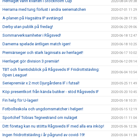
Herrlaget vann kvarten i Stockholm Cup
2020-08-04 09:38
Herrarna med tung förlust i andra seriematchen
2020-07-01 11:29
A-planen på Hagsätra IP avstängd
2020-06-28 17:35
Derby utan publik på fredag!
2020-06-22 09:06
Sommarverksamheter i Rågsved!
2020-06-18 12:47
Damerna spelade äntligen match igen!
2020-06-18 10:25
Premiärseger och stark laginsats av herrlaget!
2020-06-17 10:02
Herrlaget gör division 3 premiär!
2020-06-12 09:14
TBT och framtidsblick på Rågsveds IF Friidrottstävling:
2020-06-04 10:54
Open League!
Seriepremiär x 2 mot Djurgårdens IF i futsal!
2020-05-25 11:49
Köp presentkort från kända butiker - stöd Rågsveds IF
2020-05-20 10:45
Fin helg för U-lagen!
2020-05-18 10:31
Fotbollsskola och ungdomsmatcher i helgen!
2020-05-15 12:19
Sportchef Tobias Tegnestrand om nuläget
2020-05-11 11:04
Ditt företag kan nu stötta Rågsveds IF med alla era inköp!
2020-05-06 12:36
Ingen friidrottstävling i år pågrund av covid-19!
2020-05-04 11:34