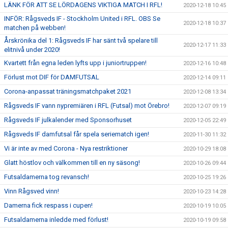
LÄNK FÖR ATT SE LÖRDAGENS VIKTIGA MATCH I RFL!
2020-12-18 10:45
INFÖR: Rågsveds IF - Stockholm United i RFL. OBS Se
2020-12-18 10:37
matchen på webben!
Årskrönika del 1: Rågsveds IF har sänt två spelare till
2020-12-17 11:33
elitnivå under 2020!
Kvartett från egna leden lyfts upp i juniortruppen!
2020-12-16 10:48
Förlust mot DIF för DAMFUTSAL
2020-12-14 09:11
Corona-anpassat träningsmatchpaket 2021
2020-12-08 13:34
Rågsveds IF vann nypremiären i RFL (Futsal) mot Örebro!
2020-12-07 09:19
Rågsveds IF julkalender med Sponsorhuset
2020-12-05 22:49
Rågsveds IF damfutsal får spela seriematch igen!
2020-11-30 11:32
Vi är inte av med Corona - Nya restriktioner
2020-10-29 18:08
Glatt höstlov och välkommen till en ny säsong!
2020-10-26 09:44
Futsaldamerna tog revansch!
2020-10-25 19:26
Vinn Rågsved vinn!
2020-10-23 14:28
Damerna fick respass i cupen!
2020-10-19 10:05
Futsaldamerna inledde med förlust!
2020-10-19 09:58