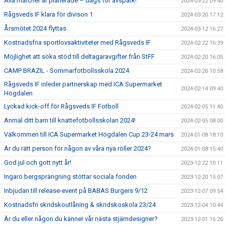
Alla matcher är planerade – dags för avspark!
2024-03-22 09:40
Rågsveds IF klara för divison 1
2024-03-20 17:12
Årsmötet 2024 flyttas
2024-03-12 16:27
Kostnadsfria sportlovsaktiviteter med Rågsveds IF
2024-02-22 16:39
Möjlighet att söka stöd till deltagaravgifter från StFF
2024-02-20 16:05
CAMP BRAZIL - Sommarfotbollsskola 2024
2024-02-20 10:58
Rågsveds IF inleder partnerskap med ICA Supermarket
2024-02-14 09:40
Högdalen
Lyckad kick-off för Rågsveds IF Fotboll
2024-02-05 11:40
Anmäl ditt barn till knattefotbollsskolan 2024!
2024-02-05 08:00
Välkommen till ICA Supermarket Högdalen Cup 23-24 mars
2024-01-08 18:10
Är du rätt person för någon av våra nya roller 2024?
2024-01-08 15:40
God jul och gott nytt år!
2023-12-22 10:11
Ingarö bergsprängning stöttar sociala fonden
2023-12-20 15:07
Inbjudan till release-event på BABAS Burgers 9/12
2023-12-07 09:54
Kostnadsfri skridskoutlåning & skridskoskola 23/24
2023-12-04 10:44
Är du eller någon du känner vår nästa stjärndesigner?
2023-12-01 16:26