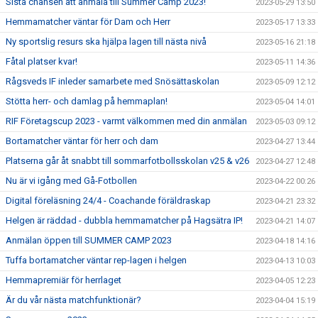
Sista chansen att anmäla till Summer Camp 2023!
2023-05-29 13:50
Hemmamatcher väntar för Dam och Herr
2023-05-17 13:33
Ny sportslig resurs ska hjälpa lagen till nästa nivå
2023-05-16 21:18
Fåtal platser kvar!
2023-05-11 14:36
Rågsveds IF inleder samarbete med Snösättaskolan
2023-05-09 12:12
Stötta herr- och damlag på hemmaplan!
2023-05-04 14:01
RIF Företagscup 2023 - varmt välkommen med din anmälan
2023-05-03 09:12
Bortamatcher väntar för herr och dam
2023-04-27 13:44
Platserna går åt snabbt till sommarfotbollsskolan v25 & v26
2023-04-27 12:48
Nu är vi igång med Gå-Fotbollen
2023-04-22 00:26
Digital föreläsning 24/4 - Coachande föräldraskap
2023-04-21 23:32
Helgen är räddad - dubbla hemmamatcher på Hagsätra IP!
2023-04-21 14:07
Anmälan öppen till SUMMER CAMP 2023
2023-04-18 14:16
Tuffa bortamatcher väntar rep-lagen i helgen
2023-04-13 10:03
Hemmapremiär för herrlaget
2023-04-05 12:23
Är du vår nästa matchfunktionär?
2023-04-04 15:19