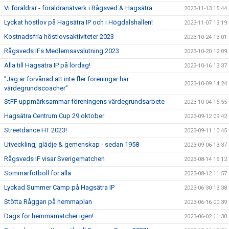
Vi föräldrar - föräldranätverk i Rågsved & Hagsätra
2023-11-13 15:44
Lyckat höstlov på Hagsätra IP och i Högdalshallen!
2023-11-07 13:19
Kostnadsfria höstlovsaktiviteter 2023
2023-10-24 13:01
Rågsveds IFs Medlemsavslutning 2023
2023-10-20 12:09
Alla till Hagsätra IP på lördag!
2023-10-16 13:37
”Jag är förvånad att inte fler föreningar har
2023-10-09 14:24
värdegrundscoacher”
StFF uppmärksammar föreningens värdegrundsarbete
2023-10-04 15:55
Hagsätra Centrum Cup 29 oktober
2023-09-12 09:42
Streetdance HT 2023!
2023-09-11 10:45
Utveckling, glädje & gemenskap - sedan 1958
2023-09-06 13:37
Rågsveds IF visar Sverigematchen
2023-08-14 16:12
Sommarfotboll för alla
2023-08-12 11:57
Lyckad Summer Camp på Hagsätra IP
2023-06-30 13:38
Stötta Råggan på hemmaplan
2023-06-16 00:39
Dags för hemmamatcher igen!
2023-06-02 11:30