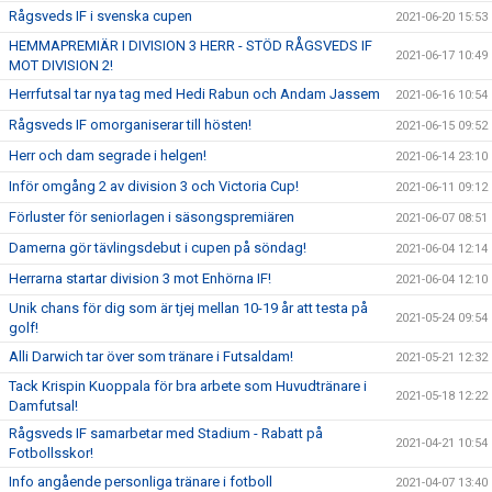
Rågsveds IF i svenska cupen
2021-06-20 15:53
HEMMAPREMIÄR I DIVISION 3 HERR - STÖD RÅGSVEDS IF
2021-06-17 10:49
MOT DIVISION 2!
Herrfutsal tar nya tag med Hedi Rabun och Andam Jassem
2021-06-16 10:54
Rågsveds IF omorganiserar till hösten!
2021-06-15 09:52
Herr och dam segrade i helgen!
2021-06-14 23:10
Inför omgång 2 av division 3 och Victoria Cup!
2021-06-11 09:12
Förluster för seniorlagen i säsongspremiären
2021-06-07 08:51
Damerna gör tävlingsdebut i cupen på söndag!
2021-06-04 12:14
Herrarna startar division 3 mot Enhörna IF!
2021-06-04 12:10
Unik chans för dig som är tjej mellan 10-19 år att testa på
2021-05-24 09:54
golf!
Alli Darwich tar över som tränare i Futsaldam!
2021-05-21 12:32
Tack Krispin Kuoppala för bra arbete som Huvudtränare i
2021-05-18 12:22
Damfutsal!
Rågsveds IF samarbetar med Stadium - Rabatt på
2021-04-21 10:54
Fotbollsskor!
Info angående personliga tränare i fotboll
2021-04-07 13:40