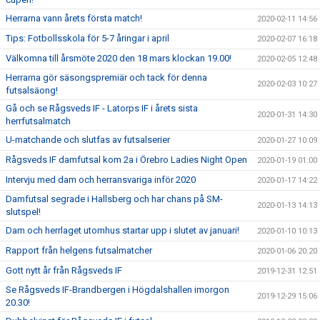
Herrarna vann årets första match!
2020-02-11 14:56
Tips: Fotbollsskola för 5-7 åringar i april
2020-02-07 16:18
Välkomna till årsmöte 2020 den 18 mars klockan 19.00!
2020-02-05 12:48
Herrarna gör säsongspremiär och tack för denna
2020-02-03 10:27
futsalsäong!
Gå och se Rågsveds IF - Latorps IF i årets sista
2020-01-31 14:30
herrfutsalmatch
U-matchande och slutfas av futsalserier
2020-01-27 10:09
Rågsveds IF damfutsal kom 2a i Örebro Ladies Night Open
2020-01-19 01:00
Intervju med dam och herransvariga inför 2020
2020-01-17 14:22
Damfutsal segrade i Hallsberg och har chans på SM-
2020-01-13 14:13
slutspel!
Dam och herrlaget utomhus startar upp i slutet av januari!
2020-01-10 10:13
Rapport från helgens futsalmatcher
2020-01-06 20:20
Gott nytt år från Rågsveds IF
2019-12-31 12:51
Se Rågsveds IF-Brandbergen i Högdalshallen imorgon
2019-12-29 15:06
20.30!