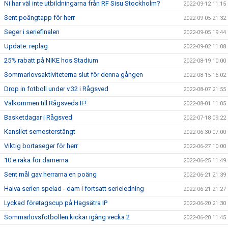
Ni har väl inte utbildningarna från RF Sisu Stockholm?
2022-09-12 11:15
Sent poängtapp för herr
2022-09-05 21:32
Seger i seriefinalen
2022-09-05 19:44
Update: replag
2022-09-02 11:08
25% rabatt på NIKE hos Stadium
2022-08-19 10:00
Sommarlovsaktiviteterna slut för denna gången
2022-08-15 15:02
Drop in fotboll under v.32 i Rågsved
2022-08-07 21:55
Välkommen till Rågsveds IF!
2022-08-01 11:05
Basketdagar i Rågsved
2022-07-18 09:22
Kansliet semesterstängt
2022-06-30 07:00
Viktig bortaseger för herr
2022-06-27 10:00
10:e raka för damerna
2022-06-25 11:49
Sent mål gav herrarna en poäng
2022-06-21 21:39
Halva serien spelad - dam i fortsatt serieledning
2022-06-21 21:27
Lyckad företagscup på Hagsätra IP
2022-06-20 21:30
Sommarlovsfotbollen kickar igång vecka 2
2022-06-20 11:45