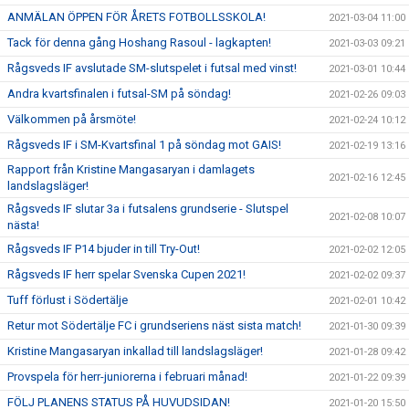
ANMÄLAN ÖPPEN FÖR ÅRETS FOTBOLLSSKOLA!
2021-03-04 11:00
Tack för denna gång Hoshang Rasoul - lagkapten!
2021-03-03 09:21
Rågsveds IF avslutade SM-slutspelet i futsal med vinst!
2021-03-01 10:44
Andra kvartsfinalen i futsal-SM på söndag!
2021-02-26 09:03
Välkommen på årsmöte!
2021-02-24 10:12
Rågsveds IF i SM-Kvartsfinal 1 på söndag mot GAIS!
2021-02-19 13:16
Rapport från Kristine Mangasaryan i damlagets
2021-02-16 12:45
landslagsläger!
Rågsveds IF slutar 3a i futsalens grundserie - Slutspel
2021-02-08 10:07
nästa!
Rågsveds IF P14 bjuder in till Try-Out!
2021-02-02 12:05
Rågsveds IF herr spelar Svenska Cupen 2021!
2021-02-02 09:37
Tuff förlust i Södertälje
2021-02-01 10:42
Retur mot Södertälje FC i grundseriens näst sista match!
2021-01-30 09:39
Kristine Mangasaryan inkallad till landslagsläger!
2021-01-28 09:42
Provspela för herr-juniorerna i februari månad!
2021-01-22 09:39
FÖLJ PLANENS STATUS PÅ HUVUDSIDAN!
2021-01-20 15:50