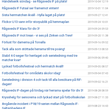
Händelserik söndag - se Rågsveds IF på plats!
2019-10-04 12:19
Rågsveds IF Futsal ser framemot vintern!
2019-10-01 11:04
Sista herrmatchen ikväll - Hylla laget på plats!
2019-09-27 12:41
Flickor U13 vann inför storpublik på hemmaplan
2019-09-24 10:01
Rågsveds IF klara för div 3!
2019-09-24 09:53
Rågsveds IF mot trean - vi ses på Zinken och Trevi!
2019-09-20 11:38
Förlust för damerna på Torvalla
2019-09-16 09:52
Tack alla som stöttade herrarna till tre poäng!
2019-09-13 08:53
Stabil 4-0 seger för herrlaget och serieledning med tre
2019-09-06 09:40
matcher kvar!
Lyckad fotbollsfestival och herrmatch ikväll!
2019-09-05 08:57
Fotbollsfestival för områdets skolor idag!
2019-09-04 07:43
Serieledning i division 4 och tack till alla besökare på RIF-
2019-09-02 16:21
dagen!
Rågsveds IF-dagen på lördag när herrarna spelar för div 3!
2019-08-28 08:59
Krysshelg för seniorerna och lyckad start på fotbollsskolan
2019-08-27 11:33
Angående incident i P18/19 serien mellan Rågsveds IF-
2019-08-23 14:43
Saltsjöbadens IF