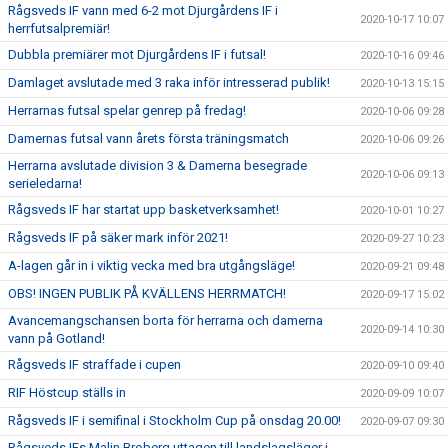
Rågsveds IF vann med 6-2 mot Djurgårdens IF i
2020-10-17 10:07
herrfutsalpremiär!
Dubbla premiärer mot Djurgårdens IF i futsal!
2020-10-16 09:46
Damlaget avslutade med 3 raka inför intresserad publik!
2020-10-13 15:15
Herrarnas futsal spelar genrep på fredag!
2020-10-06 09:28
Damernas futsal vann årets första träningsmatch
2020-10-06 09:26
Herrarna avslutade division 3 & Damerna besegrade
2020-10-06 09:13
serieledarna!
Rågsveds IF har startat upp basketverksamhet!
2020-10-01 10:27
Rågsveds IF på säker mark inför 2021!
2020-09-27 10:23
A-lagen går in i viktig vecka med bra utgångsläge!
2020-09-21 09:48
OBS! INGEN PUBLIK PÅ KVÄLLENS HERRMATCH!
2020-09-17 15:02
Avancemangschansen borta för herrarna och damerna
2020-09-14 10:30
vann på Gotland!
Rågsveds IF straffade i cupen
2020-09-10 09:40
RIF Höstcup ställs in
2020-09-09 10:07
Rågsveds IF i semifinal i Stockholm Cup på onsdag 20.00!
2020-09-07 09:30
Rågsveds IFs Malin Broberg uttagen till landslagsläger i