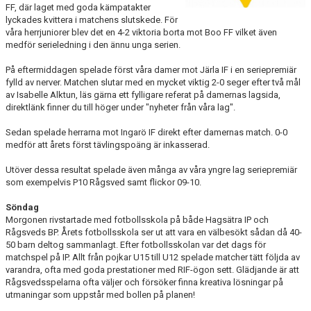
FF, där laget med goda kämpatakter
lyckades kvittera i matchens slutskede. För
TRÄNINGSKLÄDER
våra herrjuniorer blev det en 4-2 viktoria borta mot Boo FF vilket även
medför serieledning i den ännu unga serien.
RÅGSVEDS IF I MEDIA
På eftermiddagen spelade först våra damer mot Järla IF i en seriepremiär
fylld av nerver. Matchen slutar med en mycket viktig 2-0 seger efter två mål
FONDER
av Isabelle Alktun, läs gärna ett fylligare referat på damernas lagsida,
direktlänk finner du till höger under "nyheter från våra lag".
Sedan spelade herrarna mot Ingarö IF direkt efter damernas match. 0-0
medför att årets först tävlingspoäng är inkasserad.
Utöver dessa resultat spelade även många av våra yngre lag seriepremiär
som exempelvis P10 Rågsved samt flickor 09-10.
Söndag
Morgonen rivstartade med fotbollsskola på både Hagsätra IP och
Rågsveds BP. Årets fotbollsskola ser ut att vara en välbesökt sådan då 40-
50 barn deltog sammanlagt. Efter fotbollsskolan var det dags för
matchspel på IP. Allt från pojkar U15 till U12 spelade matcher tätt följda av
varandra, ofta med goda prestationer med RIF-ögon sett. Glädjande är att
Rågsvedsspelarna ofta väljer och försöker finna kreativa lösningar på
utmaningar som uppstår med bollen på planen!