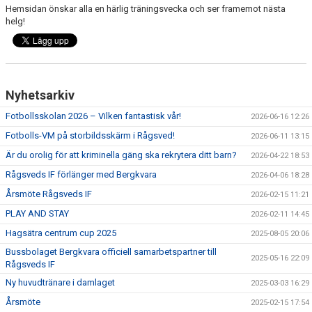
Hemsidan önskar alla en härlig träningsvecka och ser framemot nästa
helg!
Nyhetsarkiv
Fotbollsskolan 2026 – Vilken fantastisk vår!
2026-06-16 12:26
Fotbolls-VM på storbildsskärm i Rågsved!
2026-06-11 13:15
Är du orolig för att kriminella gäng ska rekrytera ditt barn?
2026-04-22 18:53
Rågsveds IF förlänger med Bergkvara
2026-04-06 18:28
Årsmöte Rågsveds IF
2026-02-15 11:21
PLAY AND STAY
2026-02-11 14:45
Hagsätra centrum cup 2025
2025-08-05 20:06
Bussbolaget Bergkvara officiell samarbetspartner till
2025-05-16 22:09
Rågsveds IF
Ny huvudtränare i damlaget
2025-03-03 16:29
Årsmöte
2025-02-15 17:54