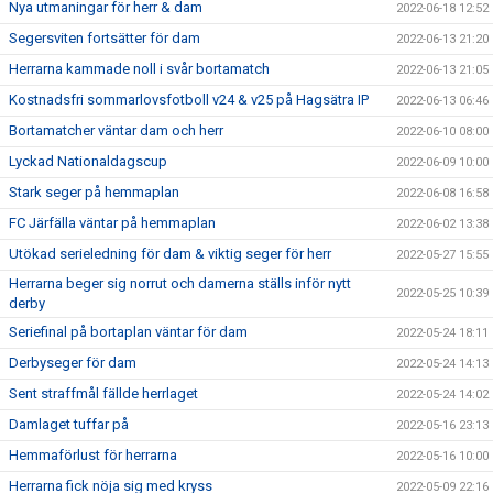
Nya utmaningar för herr & dam
2022-06-18 12:52
Segersviten fortsätter för dam
2022-06-13 21:20
Herrarna kammade noll i svår bortamatch
2022-06-13 21:05
Kostnadsfri sommarlovsfotboll v24 & v25 på Hagsätra IP
2022-06-13 06:46
Bortamatcher väntar dam och herr
2022-06-10 08:00
Lyckad Nationaldagscup
2022-06-09 10:00
Stark seger på hemmaplan
2022-06-08 16:58
FC Järfälla väntar på hemmaplan
2022-06-02 13:38
Utökad serieledning för dam & viktig seger för herr
2022-05-27 15:55
Herrarna beger sig norrut och damerna ställs inför nytt
2022-05-25 10:39
derby
Seriefinal på bortaplan väntar för dam
2022-05-24 18:11
Derbyseger för dam
2022-05-24 14:13
Sent straffmål fällde herrlaget
2022-05-24 14:02
Damlaget tuffar på
2022-05-16 23:13
Hemmaförlust för herrarna
2022-05-16 10:00
Herrarna fick nöja sig med kryss
2022-05-09 22:16