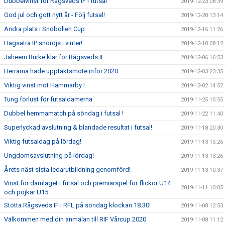
Dubbelvinst för Rågsveds IF i futsal
2019-12-23 08:39
God jul och gott nytt år - Följ futsal!
2019-12-20 13:14
Andra plats i Snöbollen Cup
2019-12-16 11:26
Hagsätra IP snöröjs i vinter!
2019-12-10 08:12
Jaheem Burke klar för Rågsveds IF
2019-12-06 16:53
Herrarna hade upptaktsmöte inför 2020
2019-12-03 23:35
Viktig vinst mot Hammarby !
2019-12-02 14:52
Tung förlust för futsaldamerna
2019-11-25 15:55
Dubbel hemmamatch på söndag i futsal !
2019-11-22 11:40
Superlyckad avslutning & blandade resultat i futsal!
2019-11-18 20:30
Viktig futsaldag på lördag!
2019-11-13 15:26
Ungdomsavslutning på lördag!
2019-11-13 13:26
Årets näst sista ledarutbildning genomförd!
2019-11-13 10:37
Vinst för damlaget i futsal och premiärspel för flickor U14
2019-11-11 10:05
och pojkar U15
Stötta Rågsveds IF i RFL på söndag klockan 18.30!
2019-11-08 12:53
Välkommen med din anmälan till RIF Vårcup 2020
2019-11-08 11:12