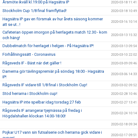
Årsmöte ikväll kl.19:00 på Hagsätra IP
2020-03-18 11:41
Stockholm Cup 1/8 final framflyttad!
2020-03-18 10:49
Hagsätra IP gav en försmak av hur årets säsong kommer
2020-03-16 10:14
att se ut...!
Cafeterian öppen imorgon på herrlagets match 12.30 - kom
2020-03-13 15:32
och häng!
Dubbelmatch för herrlaget i helgen - På Hagsätra IP!
2020-03-13 09:54
Förhållningssätt - Coronavirus
2020-03-10 22:02
Rågsveds IF - Bäst när det gäller !
2020-03-09 09:46
Damerna gör tävlingspremiär på söndag 18.00 - Hagsätra
2020-03-06 14:33
IP!
Rågsveds IF vidare till 1/8 final i Stockholm Cup!
2020-03-02 09:52
Stöd herrarna i Stockholm cup!
2020-02-28 10:46
Hagsätra IP inte spelbar idag torsdag 27 feb
2020-02-27 13:41
Rågsveds IF arrangerar tjejmässa på fredag i
2020-02-24 10:14
Högdalshallen klockan 14.00-18.00!
2020-02-18 09:34
Pojkar U17 vann sin futsalserie och herrarna gick vidare i
2020-02-17 09:51
cupen!