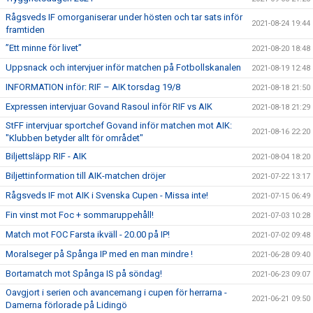
Rågsveds IF omorganiserar under hösten och tar sats inför
2021-08-24 19:44
framtiden
”Ett minne för livet”
2021-08-20 18:48
Uppsnack och intervjuer inför matchen på Fotbollskanalen
2021-08-19 12:48
INFORMATION inför: RIF – AIK torsdag 19/8
2021-08-18 21:50
Expressen intervjuar Govand Rasoul inför RIF vs AIK
2021-08-18 21:29
StFF intervjuar sportchef Govand inför matchen mot AIK:
2021-08-16 22:20
"Klubben betyder allt för området"
Biljettsläpp RIF - AIK
2021-08-04 18:20
Biljettinformation till AIK-matchen dröjer
2021-07-22 13:17
Rågsveds IF mot AIK i Svenska Cupen - Missa inte!
2021-07-15 06:49
Fin vinst mot Foc + sommaruppehåll!
2021-07-03 10:28
Match mot FOC Farsta ikväll - 20.00 på IP!
2021-07-02 09:48
Moralseger på Spånga IP med en man mindre !
2021-06-28 09:40
Bortamatch mot Spånga IS på söndag!
2021-06-23 09:07
Oavgjort i serien och avancemang i cupen för herrarna -
2021-06-21 09:50
Damerna förlorade på Lidingö