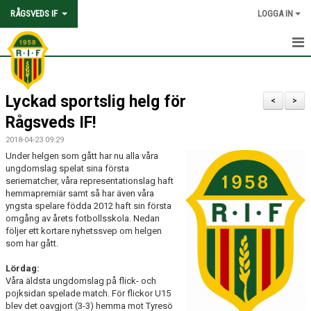
RÅGSVEDS IF
LOGGA IN
HEM
Lyckad sportslig helg för
KONTAKT
<
>
Rågsveds IF!
OM FÖRENINGEN
2018-04-23 09:29
Under helgen som gått har nu alla våra
AVGIFTER
ungdomslag spelat sina första
seriematcher, våra representationslag haft
TRYGGHET OCH VÄRDEGRUND
hemmapremiär samt så har även våra
yngsta spelare födda 2012 haft sin första
omgång av årets fotbollsskola. Nedan
KNATTEFOTBOLLSSKOLA
följer ett kortare nyhetssvep om helgen
som har gått.
PARTNERSKAP & SPONSRING
Lördag:
SKOLSAMARBETEN
Våra äldsta ungdomslag på flick- och
pojksidan spelade match. För flickor U15
blev det oavgjort (3-3) hemma mot Tyresö
SOCIAL HÅLLBARHET