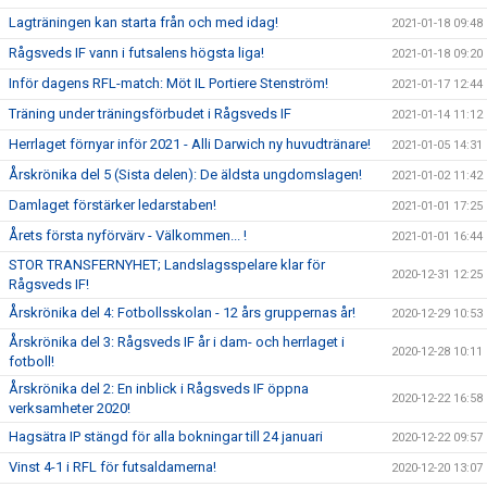
Lagträningen kan starta från och med idag!
2021-01-18 09:48
Rågsveds IF vann i futsalens högsta liga!
2021-01-18 09:20
Inför dagens RFL-match: Möt IL Portiere Stenström!
2021-01-17 12:44
Träning under träningsförbudet i Rågsveds IF
2021-01-14 11:12
Herrlaget förnyar inför 2021 - Alli Darwich ny huvudtränare!
2021-01-05 14:31
Årskrönika del 5 (Sista delen): De äldsta ungdomslagen!
2021-01-02 11:42
Damlaget förstärker ledarstaben!
2021-01-01 17:25
Årets första nyförvärv - Välkommen... !
2021-01-01 16:44
STOR TRANSFERNYHET; Landslagsspelare klar för
2020-12-31 12:25
Rågsveds IF!
Årskrönika del 4: Fotbollsskolan - 12 års gruppernas år!
2020-12-29 10:53
Årskrönika del 3: Rågsveds IF år i dam- och herrlaget i
2020-12-28 10:11
fotboll!
Årskrönika del 2: En inblick i Rågsveds IF öppna
2020-12-22 16:58
verksamheter 2020!
Hagsätra IP stängd för alla bokningar till 24 januari
2020-12-22 09:57
Vinst 4-1 i RFL för futsaldamerna!
2020-12-20 13:07