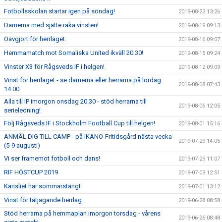
Fotbollsskolan startar igen på söndag!
2019-08-23 13:26
Damerna med sjätte raka vinsten!
2019-08-19 09:13
Oavgjort för herrlaget
2019-08-16 09:07
Hemmamatch mot Somaliska United ikväll 20.30!
2019-08-15 09:24
Vinster X3 för Rågsveds IF i helgen!
2019-08-12 09:09
Vinst för herrlaget - se damerna eller herrarna på lördag
2019-08-08 07:43
14.00
Alla till IP imorgon onsdag 20.30 - stöd herrarna till
2019-08-06 12:05
serieledning!
Följ Rågsveds IF i Stockholm Football Cup till helgen!
2019-08-01 15:16
ANMÄL DIG TILL CAMP - på IKANO-Fritidsgård nästa vecka
2019-07-29 14:05
(5-9 augusti)
Vi ser framemot fotboll och dans!
2019-07-29 11:07
RIF HÖSTCUP 2019
2019-07-03 12:51
Kansliet har sommarstängt
2019-07-01 13:12
Vinst för tätjagande herrlag
2019-06-28 08:58
Stöd herrarna på hemmaplan imorgon torsdag - vårens
2019-06-26 08:48