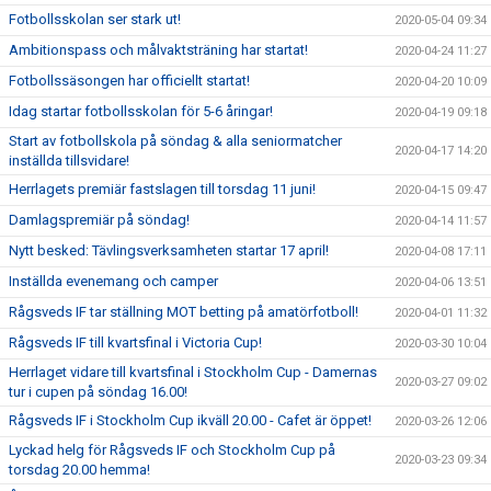
Fotbollsskolan ser stark ut!
2020-05-04 09:34
Ambitionspass och målvaktsträning har startat!
2020-04-24 11:27
Fotbollssäsongen har officiellt startat!
2020-04-20 10:09
Idag startar fotbollsskolan för 5-6 åringar!
2020-04-19 09:18
Start av fotbollskola på söndag & alla seniormatcher
2020-04-17 14:20
inställda tillsvidare!
Herrlagets premiär fastslagen till torsdag 11 juni!
2020-04-15 09:47
Damlagspremiär på söndag!
2020-04-14 11:57
Nytt besked: Tävlingsverksamheten startar 17 april!
2020-04-08 17:11
Inställda evenemang och camper
2020-04-06 13:51
Rågsveds IF tar ställning MOT betting på amatörfotboll!
2020-04-01 11:32
Rågsveds IF till kvartsfinal i Victoria Cup!
2020-03-30 10:04
Herrlaget vidare till kvartsfinal i Stockholm Cup - Damernas
2020-03-27 09:02
tur i cupen på söndag 16.00!
Rågsveds IF i Stockholm Cup ikväll 20.00 - Cafet är öppet!
2020-03-26 12:06
Lyckad helg för Rågsveds IF och Stockholm Cup på
2020-03-23 09:34
torsdag 20.00 hemma!