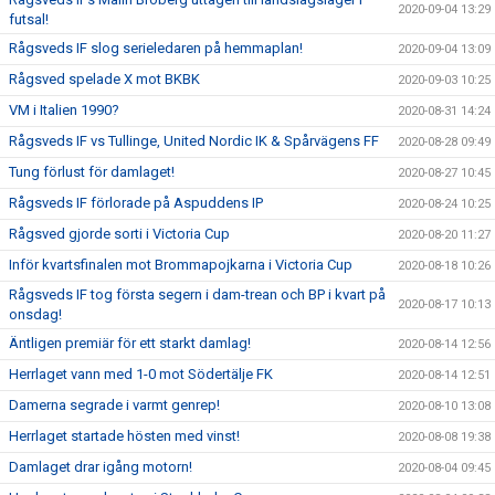
2020-09-04 13:29
futsal!
Rågsveds IF slog serieledaren på hemmaplan!
2020-09-04 13:09
Rågsved spelade X mot BKBK
2020-09-03 10:25
VM i Italien 1990?
2020-08-31 14:24
Rågsveds IF vs Tullinge, United Nordic IK & Spårvägens FF
2020-08-28 09:49
Tung förlust för damlaget!
2020-08-27 10:45
Rågsveds IF förlorade på Aspuddens IP
2020-08-24 10:25
Rågsved gjorde sorti i Victoria Cup
2020-08-20 11:27
Inför kvartsfinalen mot Brommapojkarna i Victoria Cup
2020-08-18 10:26
Rågsveds IF tog första segern i dam-trean och BP i kvart på
2020-08-17 10:13
onsdag!
Äntligen premiär för ett starkt damlag!
2020-08-14 12:56
Herrlaget vann med 1-0 mot Södertälje FK
2020-08-14 12:51
Damerna segrade i varmt genrep!
2020-08-10 13:08
Herrlaget startade hösten med vinst!
2020-08-08 19:38
Damlaget drar igång motorn!
2020-08-04 09:45