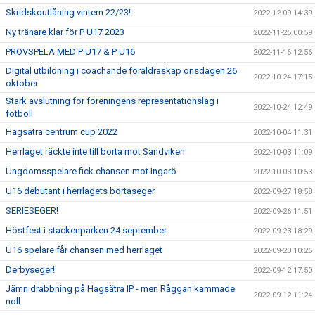
Skridskoutlåning vintern 22/23!
2022-12-09 14:39
Ny tränare klar för P U17 2023
2022-11-25 00:59
PROVSPELA MED P U17 & P U16
2022-11-16 12:56
Digital utbildning i coachande föräldraskap onsdagen 26
2022-10-24 17:15
oktober
Stark avslutning för föreningens representationslag i
2022-10-24 12:49
fotboll
Hagsätra centrum cup 2022
2022-10-04 11:31
Herrlaget räckte inte till borta mot Sandviken
2022-10-03 11:09
Ungdomsspelare fick chansen mot Ingarö
2022-10-03 10:53
U16 debutant i herrlagets bortaseger
2022-09-27 18:58
SERIESEGER!
2022-09-26 11:51
Höstfest i stackenparken 24 september
2022-09-23 18:29
U16 spelare får chansen med herrlaget
2022-09-20 10:25
Derbyseger!
2022-09-12 17:50
Jämn drabbning på Hagsätra IP - men Råggan kammade
2022-09-12 11:24
noll