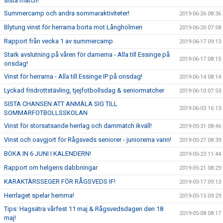
sista match!
Summercamp och andra sommaraktiviteter!
2019-06-26 08:36
Blytung vinst för herrarna borta mot Långholmen
2019-06-20 07:58
Rapport från vecka 1 av summercamp
2019-06-17 09:13
Stark avslutning på våren för damerna - Alla till Essinge på
2019-06-17 08:15
onsdag!
Vinst för herrarna - Alla till Essinge IP på onsdag!
2019-06-14 08:14
Lyckad friidrottstävling, tjejfotbollsdag & seniormatcher
2019-06-10 07:53
SISTA CHANSEN ATT ANMÄLA SIG TILL
2019-06-03 16:13
SOMMARFOTBOLLSSKOLAN
Vinst för storsatsande herrlag och dammatch ikväll!
2019-05-31 08:46
Vinst och oavgjort för Rågsveds seniorer - juniorerna vann!
2019-05-27 08:39
BOKA IN 6 JUNI I KALENDERN!
2019-05-23 11:44
Rapport om helgens dabbningar
2019-05-21 08:29
KARAKTÄRSSEGER FÖR RÅGSVEDS IF!
2019-05-17 09:13
Herrlaget spelar hemma!
2019-05-15 09:29
Tips: Hagsätra vårfest 11 maj & Rågsvedsdagen den 18
2019-05-08 08:17
maj!