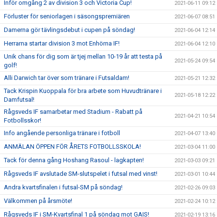
Inför omgång 2 av division 3 och Victoria Cup!
2021-06-11 09:12
Förluster för seniorlagen i säsongspremiären
2021-06-07 08:51
Damerna gör tävlingsdebut i cupen på söndag!
2021-06-04 12:14
Herrarna startar division 3 mot Enhörna IF!
2021-06-04 12:10
Unik chans för dig som är tjej mellan 10-19 år att testa på
2021-05-24 09:54
golf!
Alli Darwich tar över som tränare i Futsaldam!
2021-05-21 12:32
Tack Krispin Kuoppala för bra arbete som Huvudtränare i
2021-05-18 12:22
Damfutsal!
Rågsveds IF samarbetar med Stadium - Rabatt på
2021-04-21 10:54
Fotbollsskor!
Info angående personliga tränare i fotboll
2021-04-07 13:40
ANMÄLAN ÖPPEN FÖR ÅRETS FOTBOLLSSKOLA!
2021-03-04 11:00
Tack för denna gång Hoshang Rasoul - lagkapten!
2021-03-03 09:21
Rågsveds IF avslutade SM-slutspelet i futsal med vinst!
2021-03-01 10:44
Andra kvartsfinalen i futsal-SM på söndag!
2021-02-26 09:03
Välkommen på årsmöte!
2021-02-24 10:12
Rågsveds IF i SM-Kvartsfinal 1 på söndag mot GAIS!
2021-02-19 13:16