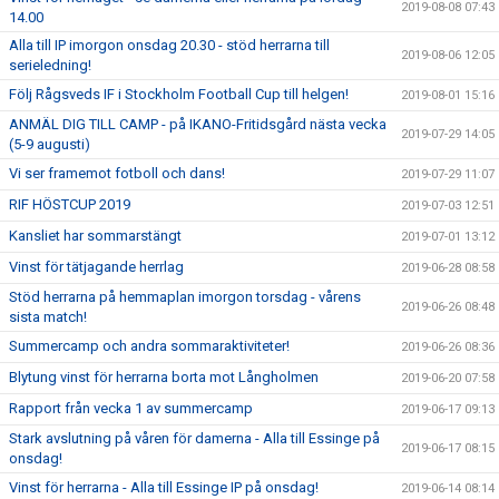
2019-08-08 07:43
14.00
Alla till IP imorgon onsdag 20.30 - stöd herrarna till
2019-08-06 12:05
serieledning!
Följ Rågsveds IF i Stockholm Football Cup till helgen!
2019-08-01 15:16
ANMÄL DIG TILL CAMP - på IKANO-Fritidsgård nästa vecka
2019-07-29 14:05
(5-9 augusti)
Vi ser framemot fotboll och dans!
2019-07-29 11:07
RIF HÖSTCUP 2019
2019-07-03 12:51
Kansliet har sommarstängt
2019-07-01 13:12
Vinst för tätjagande herrlag
2019-06-28 08:58
Stöd herrarna på hemmaplan imorgon torsdag - vårens
2019-06-26 08:48
sista match!
Summercamp och andra sommaraktiviteter!
2019-06-26 08:36
Blytung vinst för herrarna borta mot Långholmen
2019-06-20 07:58
Rapport från vecka 1 av summercamp
2019-06-17 09:13
Stark avslutning på våren för damerna - Alla till Essinge på
2019-06-17 08:15
onsdag!
Vinst för herrarna - Alla till Essinge IP på onsdag!
2019-06-14 08:14