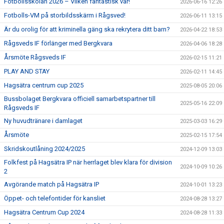
Fotbollsskolan 2026 – Vilken fantastisk vår!
2026-06-16 12:26
Fotbolls-VM på storbildsskärm i Rågsved!
2026-06-11 13:15
TRÄNINGSKLÄDER
Är du orolig för att kriminella gäng ska rekrytera ditt barn?
2026-04-22 18:53
RÅGSVEDS IF I MEDIA
Rågsveds IF förlänger med Bergkvara
2026-04-06 18:28
Årsmöte Rågsveds IF
2026-02-15 11:21
FONDER
PLAY AND STAY
2026-02-11 14:45
Hagsätra centrum cup 2025
2025-08-05 20:06
Bussbolaget Bergkvara officiell samarbetspartner till
2025-05-16 22:09
Rågsveds IF
Ny huvudtränare i damlaget
2025-03-03 16:29
Årsmöte
2025-02-15 17:54
Skridskoutlåning 2024/2025
2024-12-09 13:03
Folkfest på Hagsätra IP när herrlaget blev klara för division
2024-10-09 10:26
2
Avgörande match på Hagsätra IP
2024-10-01 13:23
Öppet- och telefontider för kansliet
2024-08-28 13:27
Hagsätra Centrum Cup 2024
2024-08-28 11:33