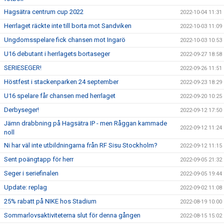
Hagsätra centrum cup 2022
2022-10-04 11:31
Herrlaget räckte inte till borta mot Sandviken
2022-10-03 11:09
Ungdomsspelare fick chansen mot Ingarö
2022-10-03 10:53
U16 debutant i herrlagets bortaseger
2022-09-27 18:58
SERIESEGER!
2022-09-26 11:51
Höstfest i stackenparken 24 september
2022-09-23 18:29
U16 spelare får chansen med herrlaget
2022-09-20 10:25
Derbyseger!
2022-09-12 17:50
Jämn drabbning på Hagsätra IP - men Råggan kammade
2022-09-12 11:24
noll
Ni har väl inte utbildningarna från RF Sisu Stockholm?
2022-09-12 11:15
Sent poängtapp för herr
2022-09-05 21:32
Seger i seriefinalen
2022-09-05 19:44
Update: replag
2022-09-02 11:08
25% rabatt på NIKE hos Stadium
2022-08-19 10:00
Sommarlovsaktiviteterna slut för denna gången
2022-08-15 15:02