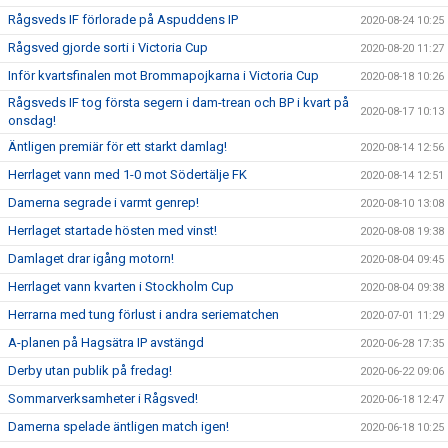
Rågsveds IF förlorade på Aspuddens IP
2020-08-24 10:25
Rågsved gjorde sorti i Victoria Cup
2020-08-20 11:27
Inför kvartsfinalen mot Brommapojkarna i Victoria Cup
2020-08-18 10:26
Rågsveds IF tog första segern i dam-trean och BP i kvart på
2020-08-17 10:13
onsdag!
Äntligen premiär för ett starkt damlag!
2020-08-14 12:56
Herrlaget vann med 1-0 mot Södertälje FK
2020-08-14 12:51
Damerna segrade i varmt genrep!
2020-08-10 13:08
Herrlaget startade hösten med vinst!
2020-08-08 19:38
Damlaget drar igång motorn!
2020-08-04 09:45
Herrlaget vann kvarten i Stockholm Cup
2020-08-04 09:38
Herrarna med tung förlust i andra seriematchen
2020-07-01 11:29
A-planen på Hagsätra IP avstängd
2020-06-28 17:35
Derby utan publik på fredag!
2020-06-22 09:06
Sommarverksamheter i Rågsved!
2020-06-18 12:47
Damerna spelade äntligen match igen!
2020-06-18 10:25