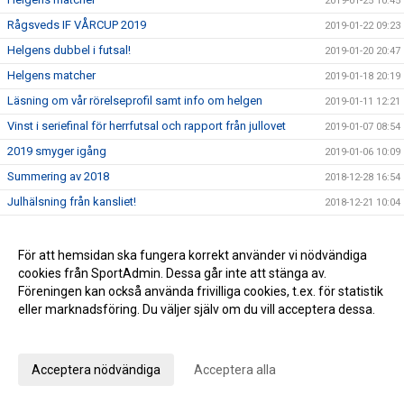
2019-01-25 10:45
Rågsveds IF VÅRCUP 2019
2019-01-22 09:23
Helgens dubbel i futsal!
2019-01-20 20:47
Helgens matcher
2019-01-18 20:19
Läsning om vår rörelseprofil samt info om helgen
2019-01-11 12:21
Vinst i seriefinal för herrfutsal och rapport från jullovet
2019-01-07 08:54
2019 smyger igång
2019-01-06 10:09
Summering av 2018
2018-12-28 16:54
Julhälsning från kansliet!
2018-12-21 10:04
Viktig vinst i jakten på serieseger!
2018-12-17 07:53
Rågsved Futsal: dam har juluppehåll och herrarna spelar för
För att hemsidan ska fungera korrekt använder vi nödvändiga
2018-12-13 10:42
toppen!
cookies från SportAdmin. Dessa går inte att stänga av.
Kansliet har julstängt 21 december-7 januari
Föreningen kan också använda frivilliga cookies, t.ex. för statistik
2018-12-11 10:37
eller marknadsföring. Du väljer själv om du vill acceptera dessa.
Stor dramatik när Rågsveds IF Futsal spelade dubbelt i
2018-12-10 08:07
Farstahallen!
Anpassa dina val
Rågsveds IF Futsal intar Farstahallen kl 19.00 på söndag!
2018-12-07 12:14
Acceptera nödvändiga
Acceptera alla
Läs om Rågsveds IF plan för språkstöd som
2018-12-05 15:59
integrationsverktyg!