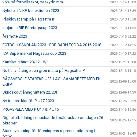
25% på fotbollsskor, beskydd mm
2023-03-14 15:09
Nyheter i NIKE-kollektionen 2023
2023-03-14 13:39
Påsklovscamp på Hagsätra IP
2023-03-13 16:58
Inbjudan RIF Företagscup 2023
2023-02-13 11:54
Årsmöte 2023
2023-01-15 21:22
FOTBOLLSSKOLAN 2023 - FÖR BARN FÖDDA 2016-2018
2023-01-12 14:25
ICA Supermarket Hagsätra cup 2023
2023-01-10 17:22
Kansliet stängt 23/12 - 8/1
2022-12-21 10:00
Nu har vi återigen en grön matta på Hagsätra IP
2022-12-13 11:18
RÅGSVEDS IF STARTAR U23-LAG I SAMARBETE MED FK
2022-12-09 15:00
EKIPA
Skridskoutlåning vintern 22/23!
2022-12-09 14:39
Ny tränare klar för P U17 2023
2022-11-25 00:59
PROVSPELA MED P U17 & P U16
2022-11-16 12:56
Digital utbildning i coachande föräldraskap onsdagen 26
2022-10-24 17:15
oktober
Stark avslutning för föreningens representationslag i
2022-10-24 12:49
fotboll