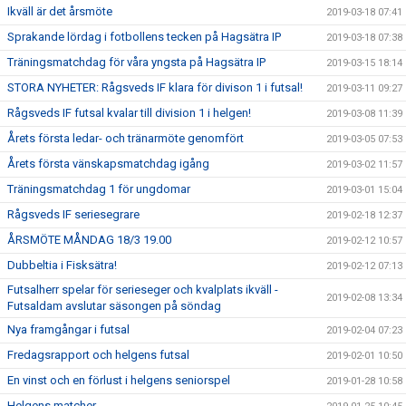
Ikväll är det årsmöte
2019-03-18 07:41
Sprakande lördag i fotbollens tecken på Hagsätra IP
2019-03-18 07:38
Träningsmatchdag för våra yngsta på Hagsätra IP
2019-03-15 18:14
STORA NYHETER: Rågsveds IF klara för divison 1 i futsal!
2019-03-11 09:27
Rågsveds IF futsal kvalar till division 1 i helgen!
2019-03-08 11:39
Årets första ledar- och tränarmöte genomfört
2019-03-05 07:53
Årets första vänskapsmatchdag igång
2019-03-02 11:57
Träningsmatchdag 1 för ungdomar
2019-03-01 15:04
Rågsveds IF seriesegrare
2019-02-18 12:37
ÅRSMÖTE MÅNDAG 18/3 19.00
2019-02-12 10:57
Dubbeltia i Fisksätra!
2019-02-12 07:13
Futsalherr spelar för serieseger och kvalplats ikväll -
2019-02-08 13:34
Futsaldam avslutar säsongen på söndag
Nya framgångar i futsal
2019-02-04 07:23
Fredagsrapport och helgens futsal
2019-02-01 10:50
En vinst och en förlust i helgens seniorspel
2019-01-28 10:58
Helgens matcher