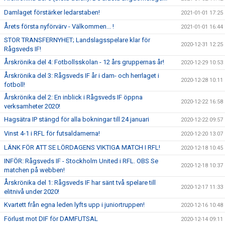
Damlaget förstärker ledarstaben!
2021-01-01 17:25
Årets första nyförvärv - Välkommen... !
2021-01-01 16:44
STOR TRANSFERNYHET; Landslagsspelare klar för
2020-12-31 12:25
Rågsveds IF!
Årskrönika del 4: Fotbollsskolan - 12 års gruppernas år!
2020-12-29 10:53
Årskrönika del 3: Rågsveds IF år i dam- och herrlaget i
2020-12-28 10:11
fotboll!
Årskrönika del 2: En inblick i Rågsveds IF öppna
2020-12-22 16:58
verksamheter 2020!
Hagsätra IP stängd för alla bokningar till 24 januari
2020-12-22 09:57
Vinst 4-1 i RFL för futsaldamerna!
2020-12-20 13:07
LÄNK FÖR ATT SE LÖRDAGENS VIKTIGA MATCH I RFL!
2020-12-18 10:45
INFÖR: Rågsveds IF - Stockholm United i RFL. OBS Se
2020-12-18 10:37
matchen på webben!
Årskrönika del 1: Rågsveds IF har sänt två spelare till
2020-12-17 11:33
elitnivå under 2020!
Kvartett från egna leden lyfts upp i juniortruppen!
2020-12-16 10:48
Förlust mot DIF för DAMFUTSAL
2020-12-14 09:11