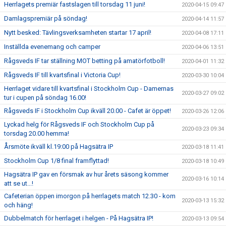
Herrlagets premiär fastslagen till torsdag 11 juni!
2020-04-15 09:47
Damlagspremiär på söndag!
2020-04-14 11:57
Nytt besked: Tävlingsverksamheten startar 17 april!
2020-04-08 17:11
Inställda evenemang och camper
2020-04-06 13:51
Rågsveds IF tar ställning MOT betting på amatörfotboll!
2020-04-01 11:32
Rågsveds IF till kvartsfinal i Victoria Cup!
2020-03-30 10:04
Herrlaget vidare till kvartsfinal i Stockholm Cup - Damernas
2020-03-27 09:02
tur i cupen på söndag 16.00!
Rågsveds IF i Stockholm Cup ikväll 20.00 - Cafet är öppet!
2020-03-26 12:06
Lyckad helg för Rågsveds IF och Stockholm Cup på
2020-03-23 09:34
torsdag 20.00 hemma!
Årsmöte ikväll kl.19:00 på Hagsätra IP
2020-03-18 11:41
Stockholm Cup 1/8 final framflyttad!
2020-03-18 10:49
Hagsätra IP gav en försmak av hur årets säsong kommer
2020-03-16 10:14
att se ut...!
Cafeterian öppen imorgon på herrlagets match 12.30 - kom
2020-03-13 15:32
och häng!
Dubbelmatch för herrlaget i helgen - På Hagsätra IP!
2020-03-13 09:54