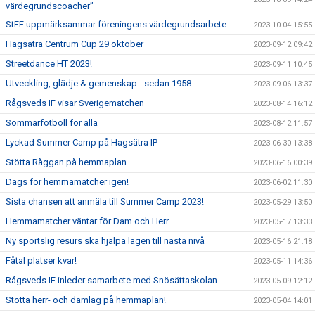
värdegrundscoacher”
StFF uppmärksammar föreningens värdegrundsarbete
2023-10-04 15:55
Hagsätra Centrum Cup 29 oktober
2023-09-12 09:42
Streetdance HT 2023!
2023-09-11 10:45
Utveckling, glädje & gemenskap - sedan 1958
2023-09-06 13:37
Rågsveds IF visar Sverigematchen
2023-08-14 16:12
Sommarfotboll för alla
2023-08-12 11:57
Lyckad Summer Camp på Hagsätra IP
2023-06-30 13:38
Stötta Råggan på hemmaplan
2023-06-16 00:39
Dags för hemmamatcher igen!
2023-06-02 11:30
Sista chansen att anmäla till Summer Camp 2023!
2023-05-29 13:50
Hemmamatcher väntar för Dam och Herr
2023-05-17 13:33
Ny sportslig resurs ska hjälpa lagen till nästa nivå
2023-05-16 21:18
Fåtal platser kvar!
2023-05-11 14:36
Rågsveds IF inleder samarbete med Snösättaskolan
2023-05-09 12:12
Stötta herr- och damlag på hemmaplan!
2023-05-04 14:01