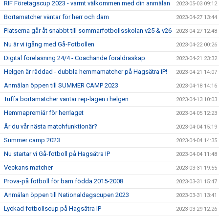
RIF Företagscup 2023 - varmt välkommen med din anmälan
2023-05-03 09:12
Bortamatcher väntar för herr och dam
2023-04-27 13:44
Platserna går åt snabbt till sommarfotbollsskolan v25 & v26
2023-04-27 12:48
Nu är vi igång med Gå-Fotbollen
2023-04-22 00:26
Digital föreläsning 24/4 - Coachande föräldraskap
2023-04-21 23:32
Helgen är räddad - dubbla hemmamatcher på Hagsätra IP!
2023-04-21 14:07
Anmälan öppen till SUMMER CAMP 2023
2023-04-18 14:16
Tuffa bortamatcher väntar rep-lagen i helgen
2023-04-13 10:03
Hemmapremiär för herrlaget
2023-04-05 12:23
Är du vår nästa matchfunktionär?
2023-04-04 15:19
Summer camp 2023
2023-04-04 14:35
Nu startar vi Gå-fotboll på Hagsätra IP
2023-04-04 11:48
Veckans matcher
2023-03-31 19:55
Prova-på fotboll för barn födda 2015-2008
2023-03-31 15:47
Anmälan öppen till Nationaldagscupen 2023
2023-03-31 13:41
Lyckad fotbollscup på Hagsätra IP
2023-03-29 12:26