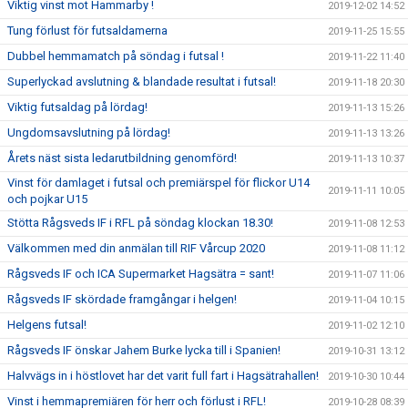
Viktig vinst mot Hammarby !
2019-12-02 14:52
Tung förlust för futsaldamerna
2019-11-25 15:55
Dubbel hemmamatch på söndag i futsal !
2019-11-22 11:40
Superlyckad avslutning & blandade resultat i futsal!
2019-11-18 20:30
Viktig futsaldag på lördag!
2019-11-13 15:26
Ungdomsavslutning på lördag!
2019-11-13 13:26
Årets näst sista ledarutbildning genomförd!
2019-11-13 10:37
Vinst för damlaget i futsal och premiärspel för flickor U14
2019-11-11 10:05
och pojkar U15
Stötta Rågsveds IF i RFL på söndag klockan 18.30!
2019-11-08 12:53
Välkommen med din anmälan till RIF Vårcup 2020
2019-11-08 11:12
Rågsveds IF och ICA Supermarket Hagsätra = sant!
2019-11-07 11:06
Rågsveds IF skördade framgångar i helgen!
2019-11-04 10:15
Helgens futsal!
2019-11-02 12:10
Rågsveds IF önskar Jahem Burke lycka till i Spanien!
2019-10-31 13:12
Halvvägs in i höstlovet har det varit full fart i Hagsätrahallen!
2019-10-30 10:44
Vinst i hemmapremiären för herr och förlust i RFL!
2019-10-28 08:39