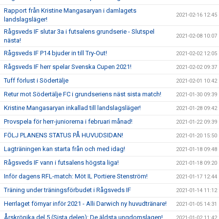
Rapport från Kristine Mangasaryan i damlagets
2021-02-16 12:45
landslagsläger!
Rågsveds IF slutar 3a i futsalens grundserie - Slutspel
2021-02-08 10:07
nästa!
Rågsveds IF P14 bjuder in till Try-Out!
2021-02-02 12:05
Rågsveds IF herr spelar Svenska Cupen 2021!
2021-02-02 09:37
Tuff förlust i Södertälje
2021-02-01 10:42
Retur mot Södertälje FC i grundseriens näst sista match!
2021-01-30 09:39
Kristine Mangasaryan inkallad till landslagsläger!
2021-01-28 09:42
Provspela för herr-juniorerna i februari månad!
2021-01-22 09:39
FÖLJ PLANENS STATUS PÅ HUVUDSIDAN!
2021-01-20 15:50
Lagträningen kan starta från och med idag!
2021-01-18 09:48
Rågsveds IF vann i futsalens högsta liga!
2021-01-18 09:20
Inför dagens RFL-match: Möt IL Portiere Stenström!
2021-01-17 12:44
Träning under träningsförbudet i Rågsveds IF
2021-01-14 11:12
Herrlaget förnyar inför 2021 - Alli Darwich ny huvudtränare!
2021-01-05 14:31
Årskrönika del 5 (Sista delen): De äldsta ungdomslagen!
2021-01-02 11:42