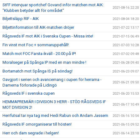
StFF intervjuar sportchef Govand inför matchen mot AIK:
2021-08-16 22:20
"Klubben betyder allt för området"
Biljettsläpp RIF - AIK
2021-08-04 18:20
Biljettinformation till AIK-matchen dröjer
2021-07-22 13:17
Rågsveds IF mot AIK i Svenska Cupen - Missa inte!
2021-07-15 06:49
Fin vinst mot Foc + sommaruppehåll!
2021-07-03 10:28
Match mot FOC Farsta ikväll - 20.00 på IP!
2021-07-02 09:48
Moralseger på Spånga IP med en man mindre !
2021-06-28 09:40
Bortamatch mot Spånga IS på söndag!
2021-06-23 09:07
Oavgjort i serien och avancemang i cupen för herrarna -
2021-06-21 09:50
Damerna förlorade på Lidingö
Rågsveds IF i svenska cupen
2021-06-20 15:53
HEMMAPREMIÄR I DIVISION 3 HERR - STÖD RÅGSVEDS IF
2021-06-17 10:49
MOT DIVISION 2!
Herrfutsal tar nya tag med Hedi Rabun och Andam Jassem
2021-06-16 10:54
Rågsveds IF omorganiserar till hösten!
2021-06-15 09:52
Herr och dam segrade i helgen!
2021-06-14 23:10