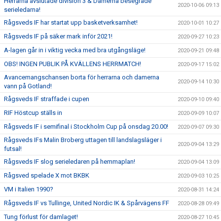
Herrarna avslutade division 3 & Damerna besegrade
2020-10-06 09:13
serieledarna!
Rågsveds IF har startat upp basketverksamhet!
2020-10-01 10:27
Rågsveds IF på säker mark inför 2021!
2020-09-27 10:23
A-lagen går in i viktig vecka med bra utgångsläge!
2020-09-21 09:48
OBS! INGEN PUBLIK PÅ KVÄLLENS HERRMATCH!
2020-09-17 15:02
Avancemangschansen borta för herrarna och damerna
2020-09-14 10:30
vann på Gotland!
Rågsveds IF straffade i cupen
2020-09-10 09:40
RIF Höstcup ställs in
2020-09-09 10:07
Rågsveds IF i semifinal i Stockholm Cup på onsdag 20.00!
2020-09-07 09:30
Rågsveds IFs Malin Broberg uttagen till landslagsläger i
2020-09-04 13:29
futsal!
Rågsveds IF slog serieledaren på hemmaplan!
2020-09-04 13:09
Rågsved spelade X mot BKBK
2020-09-03 10:25
VM i Italien 1990?
2020-08-31 14:24
Rågsveds IF vs Tullinge, United Nordic IK & Spårvägens FF
2020-08-28 09:49
Tung förlust för damlaget!
2020-08-27 10:45