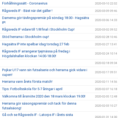
Förhållningssätt - Coronavirus
2020-03-10 22:02
Rågsveds IF - Bäst när det gäller !
2020-03-09 09:46
Damerna gör tävlingspremiär på söndag 18.00 - Hagsätra
2020-03-06 14:33
IP!
Rågsveds IF vidare till 1/8 final i Stockholm Cup!
2020-03-02 09:52
Stöd herrarna i Stockholm cup!
2020-02-28 10:46
Hagsätra IP inte spelbar idag torsdag 27 feb
2020-02-27 13:41
Rågsveds IF arrangerar tjejmässa på fredag i
2020-02-24 10:14
Högdalshallen klockan 14.00-18.00!
2020-02-18 09:34
Pojkar U17 vann sin futsalserie och herrarna gick vidare i
2020-02-17 09:51
cupen!
Herrarna vann årets första match!
2020-02-11 14:56
Tips: Fotbollsskola för 5-7 åringar i april
2020-02-07 16:18
Välkomna till årsmöte 2020 den 18 mars klockan 19.00!
2020-02-05 12:48
Herrarna gör säsongspremiär och tack för denna
2020-02-03 10:27
futsalsäong!
Gå och se Rågsveds IF - Latorps IF i årets sista
2020-01-31 14:30