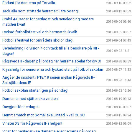
Förlust för damerna på Torvalla
2019-09-16 09:52
Tack alla som stöttade herrarna till tre poäng!
2019-09-13 08:53
Stabil 4-0 seger för herrlaget och serieledning med tre
2019-09-06 09:40
matcher kvar!
Lyckad fotbollsfestival och herrmatch ikväll!
2019-09-05 08:57
Fotbollsfestival för områdets skolor idag!
2019-09-04 07:43
Serieledning i division 4 och tack till alla besökare på RIF-
2019-09-02 16:21
dagen!
Rågsveds IF-dagen på lördag när herrarna spelar för div 3!
2019-08-28 08:59
Krysshelg för seniorerna och lyckad start på fotbollsskolan
2019-08-27 11:33
Angående incident i P18/19 serien mellan Rågsveds IF-
2019-08-23 14:43
Saltsjöbadens IF
Fotbollsskolan startar igen på söndag!
2019-08-23 13:26
Damerna med sjätte raka vinsten!
2019-08-19 09:13
Oavgjort för herrlaget
2019-08-16 09:07
Hemmamatch mot Somaliska United ikväll 20.30!
2019-08-15 09:24
Vinster X3 för Rågsveds IF i helgen!
2019-08-12 09:09
Vinst för herrlaget - se damerna eller herrarna på lördag