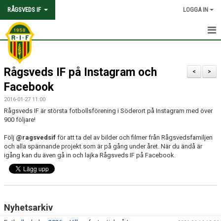
RÅGSVEDS IF
LOGGA IN
HEM
Rågsveds IF på Instagram och
KONTAKT
<
>
Facebook
OM FÖRENINGEN
2016-01-27 11:00
Rågsveds IF är största fotbollsförening i Söderort på Instagram med över
AVGIFTER
900 följare!
TRYGGHET OCH VÄRDEGRUND
Följ
@ragsvedsif
för att ta del av bilder och filmer från Rågsvedsfamiljen
och alla spännande projekt som är på gång under året. När du ändå är
igång kan du även gå in och lajka Rågsveds IF på Facebook.
KNATTEFOTBOLLSSKOLA
PARTNERSKAP & SPONSRING
SKOLSAMARBETEN
Nyhetsarkiv
SOCIAL HÅLLBARHET