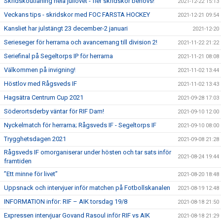
Skridskoutlåning hela jullovet - fler skridskor behövs!
2021-12-22 15:13
Veckans tips - skridskor med FOC FARSTA HOCKEY
2021-12-21 09:54
Kansliet har julstängt 23 december-2 januari
2021-12-20
Serieseger för herrarna och avancemang till division 2!
2021-11-22 21:22
Seriefinal på Segeltorps IP för herrarna
2021-11-21 08:08
Välkommen på invigning!
2021-11-02 13:44
Höstlov med Rågsveds IF
2021-11-02 13:43
Hagsätra Centrum Cup 2021
2021-09-28 17:03
Söderortsderby väntar för RIF Dam!
2021-09-10 12:00
Nyckelmatch för herrarna; Rågsveds IF - Segeltorps IF
2021-09-10 08:00
Trygghetsdagen 2021
2021-09-08 21:28
Rågsveds IF omorganiserar under hösten och tar sats inför
2021-08-24 19:44
framtiden
”Ett minne för livet”
2021-08-20 18:48
Uppsnack och intervjuer inför matchen på Fotbollskanalen
2021-08-19 12:48
INFORMATION inför: RIF – AIK torsdag 19/8
2021-08-18 21:50
Expressen intervjuar Govand Rasoul inför RIF vs AIK
2021-08-18 21:29