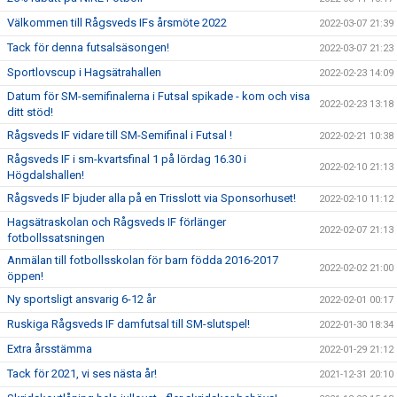
Välkommen till Rågsveds IFs årsmöte 2022
2022-03-07 21:39
Tack för denna futsalsäsongen!
2022-03-07 21:23
Sportlovscup i Hagsätrahallen
2022-02-23 14:09
Datum för SM-semifinalerna i Futsal spikade - kom och visa
2022-02-23 13:18
ditt stöd!
Rågsveds IF vidare till SM-Semifinal i Futsal !
2022-02-21 10:38
Rågsveds IF i sm-kvartsfinal 1 på lördag 16.30 i
2022-02-10 21:13
Högdalshallen!
Rågsveds IF bjuder alla på en Trisslott via Sponsorhuset!
2022-02-10 11:12
Hagsätraskolan och Rågsveds IF förlänger
2022-02-07 21:13
fotbollssatsningen
Anmälan till fotbollsskolan för barn födda 2016-2017
2022-02-02 21:00
öppen!
Ny sportsligt ansvarig 6-12 år
2022-02-01 00:17
Ruskiga Rågsveds IF damfutsal till SM-slutspel!
2022-01-30 18:34
Extra årsstämma
2022-01-29 21:12
Tack för 2021, vi ses nästa år!
2021-12-31 20:10