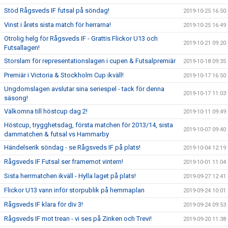
Stöd Rågsveds IF futsal på söndag!
2019-10-25 16:50
Vinst i årets sista match för herrarna!
2019-10-25 16:49
Otrolig helg för Rågsveds IF - Grattis Flickor U13 och
2019-10-21 09:20
Futsallagen!
Storslam för representationslagen i cupen & Futsalpremiär
2019-10-18 09:35
Premiär i Victoria & Stockholm Cup ikväll!
2019-10-17 16:50
Ungdomslagen avslutar sina seriespel - tack för denna
2019-10-17 11:03
säsong!
Välkomna till höstcup dag 2!
2019-10-11 09:49
Höstcup, trygghetsdag, första matchen för 2013/14, sista
2019-10-07 09:40
dammatchen & futsal vs Hammarby
Händelserik söndag - se Rågsveds IF på plats!
2019-10-04 12:19
Rågsveds IF Futsal ser framemot vintern!
2019-10-01 11:04
Sista herrmatchen ikväll - Hylla laget på plats!
2019-09-27 12:41
Flickor U13 vann inför storpublik på hemmaplan
2019-09-24 10:01
Rågsveds IF klara för div 3!
2019-09-24 09:53
Rågsveds IF mot trean - vi ses på Zinken och Trevi!
2019-09-20 11:38