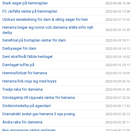
Stark seger på hemmaplan
2022-06-08 16:58
FC Järfälla väntar på hemmaplan
2022-06-02 13:38
Utökad serieledning för dam & viktig seger för herr
2022-05-27 15:55
Herrarna beger sig norrut och damerna ställs inför nytt
2022-05-25 10:39
derby
Seriefinal på bortaplan väntar för dam
2022-05-24 18:11
Derbyseger för dam
2022-05-24 14:13
Sent straffmål fällde herrlaget
2022-05-24 14:02
Damlaget tuffar på
2022-05-16 23:13
Hemmaförlust för herrarna
2022-05-16 10:00
Herrarna fick nöja sig med kryss
2022-05-09 22:16
Tredje raka för damerna
2022-05-09 21:49
Söndagstrip till Uppsala väntar för herrarna
2022-05-07 22:26
Söderortsderby på agendan!
2022-05-06 17:43
Dramatiskt avslut gav herrarna 3 nya poäng
2022-05-02 20:13
Andra raka för damerna
2022-05-02 20:11
Nya utmaningar väntar replagen
2022-04-30 13:00