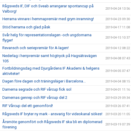
Rågsveds IF, DIF och Sveab arrangerar spontancup på
2019-04-24 13:56
Valborg!
Herrarna vinnare i hemmapremiär med grym inramning!
2019-04-23 09:30
Stöd herrarna och glad påsk
2019-04-17 11:08
Svår helg för representationslagen -och ungdomarna
2019-04-15 10:37
flyger!
Revansch och seriepremiär för A-lagen!
2019-04-12 08:22
Nederlag i herrpremiär samt högtryck på Hagsätravägen
2019-04-08 07:43
105
Fortbildningsdag med Djurgårdens IF Akademi & helgens
2019-04-05 07:47
aktiviteter!
Dagen före dagen och träningsläger i Barcelona...
2019-04-04 08:15
Damerna segrade och RIF vårcup fick sol
2019-04-01 11:16
Damernas genrep och RIF vårcup del 2
2019-03-29 09:34
RIF Vårcup del ett genomförd!
2019-03-26 07:41
Rågsveds IF bryter ny mark - ansvarig för videokanal sökes!
2019-03-20 11:05
Årsmöte genomfört och Rågsveds IF ska bli en diplomerad
2019-03-19 07:39
förening