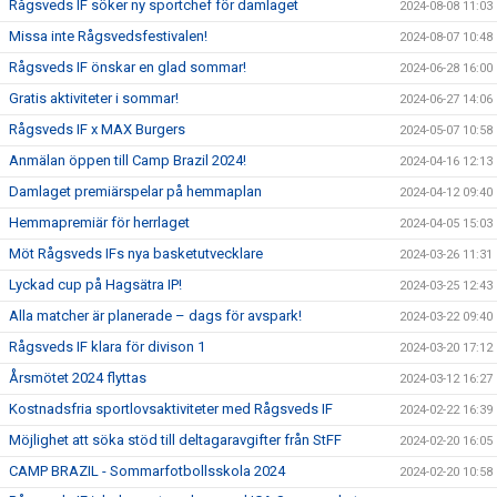
Rågsveds IF söker ny sportchef för damlaget
2024-08-08 11:03
Missa inte Rågsvedsfestivalen!
2024-08-07 10:48
Rågsveds IF önskar en glad sommar!
2024-06-28 16:00
Gratis aktiviteter i sommar!
2024-06-27 14:06
Rågsveds IF x MAX Burgers
2024-05-07 10:58
Anmälan öppen till Camp Brazil 2024!
2024-04-16 12:13
Damlaget premiärspelar på hemmaplan
2024-04-12 09:40
Hemmapremiär för herrlaget
2024-04-05 15:03
Möt Rågsveds IFs nya basketutvecklare
2024-03-26 11:31
Lyckad cup på Hagsätra IP!
2024-03-25 12:43
Alla matcher är planerade – dags för avspark!
2024-03-22 09:40
Rågsveds IF klara för divison 1
2024-03-20 17:12
Årsmötet 2024 flyttas
2024-03-12 16:27
Kostnadsfria sportlovsaktiviteter med Rågsveds IF
2024-02-22 16:39
Möjlighet att söka stöd till deltagaravgifter från StFF
2024-02-20 16:05
CAMP BRAZIL - Sommarfotbollsskola 2024
2024-02-20 10:58