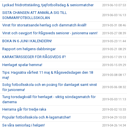
Lyckad friidrottstävling, tjejfotbollsdag & seniormatcher
2019-06-10 07:53
SISTA CHANSEN ATT ANMÄLA SIG TILL
2019-06-03 16:13
SOMMARFOTBOLLSSKOLAN
Vinst för storsatsande herrlag och dammatch ikväll!
2019-05-31 08:46
Vinst och oavgjort för Rågsveds seniorer - juniorerna vann!
2019-05-27 08:39
BOKA IN 6 JUNI I KALENDERN!
2019-05-23 11:44
Rapport om helgens dabbningar
2019-05-21 08:29
KARAKTÄRSSEGER FÖR RÅGSVEDS IF!
2019-05-17 09:13
Herrlaget spelar hemma!
2019-05-15 09:29
Tips: Hagsätra vårfest 11 maj & Rågsvedsdagen den 18
2019-05-08 08:17
maj!
Solig fotbollsskola och en poäng för damlaget samt vinst
2019-05-06 08:32
för juniorerna!
Tung torsdagkväll för herrlaget - viktig söndagsmatch för
2019-05-03 11:13
damerna
Herrarna går för tredje raka
2019-05-02 10:33
Populär fotbollsskola och A-lagsmatcher!
2019-04-29 10:03
Se våra seniorlag i helgen!
2019-04-26 14:34