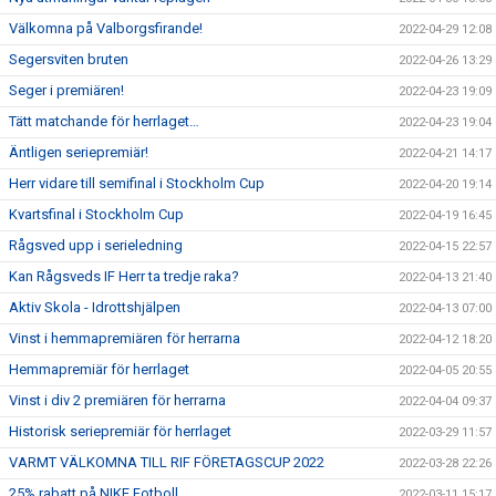
Välkomna på Valborgsfirande!
2022-04-29 12:08
Segersviten bruten
2022-04-26 13:29
Seger i premiären!
2022-04-23 19:09
Tätt matchande för herrlaget…
2022-04-23 19:04
Äntligen seriepremiär!
2022-04-21 14:17
Herr vidare till semifinal i Stockholm Cup
2022-04-20 19:14
Kvartsfinal i Stockholm Cup
2022-04-19 16:45
Rågsved upp i serieledning
2022-04-15 22:57
Kan Rågsveds IF Herr ta tredje raka?
2022-04-13 21:40
Aktiv Skola - Idrottshjälpen
2022-04-13 07:00
Vinst i hemmapremiären för herrarna
2022-04-12 18:20
Hemmapremiär för herrlaget
2022-04-05 20:55
Vinst i div 2 premiären för herrarna
2022-04-04 09:37
Historisk seriepremiär för herrlaget
2022-03-29 11:57
VARMT VÄLKOMNA TILL RIF FÖRETAGSCUP 2022
2022-03-28 22:26
25% rabatt på NIKE Fotboll
2022-03-11 15:17