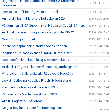
Rågsveds IF inleder partnerskap med ICA Supermarket
2024-02-14 09:40
Högdalen
Lyckad kick-off för Rågsveds IF Fotboll
2024-02-05 11:40
Anmäl ditt barn till knattefotbollsskolan 2024!
2024-02-05 08:00
Välkommen till ICA Supermarket Högdalen Cup 23-24 mars
2024-01-08 18:10
Är du rätt person för någon av våra nya roller 2024?
2024-01-08 15:40
God jul och gott nytt år!
2023-12-22 10:11
Ingarö bergsprängning stöttar sociala fonden
2023-12-20 15:07
Inbjudan till release-event på BABAS Burgers 9/12
2023-12-07 09:54
Kostnadsfri skridskoutlåning & skridskoskola 23/24
2023-12-04 10:44
Är du eller någon du känner vår nästa stjärndesigner?
2023-12-01 16:26
Vi föräldrar - föräldranätverk i Rågsved & Hagsätra
2023-11-13 15:44
Lyckat höstlov på Hagsätra IP och i Högdalshallen!
2023-11-07 13:19
Kostnadsfria höstlovsaktiviteter 2023
2023-10-24 13:01
Rågsveds IFs Medlemsavslutning 2023
2023-10-20 12:09
Alla till Hagsätra IP på lördag!
2023-10-16 13:37
”Jag är förvånad att inte fler föreningar har
2023-10-09 14:24