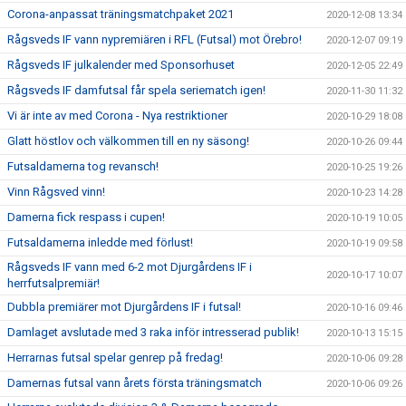
Corona-anpassat träningsmatchpaket 2021
2020-12-08 13:34
Rågsveds IF vann nypremiären i RFL (Futsal) mot Örebro!
2020-12-07 09:19
Rågsveds IF julkalender med Sponsorhuset
2020-12-05 22:49
Rågsveds IF damfutsal får spela seriematch igen!
2020-11-30 11:32
Vi är inte av med Corona - Nya restriktioner
2020-10-29 18:08
Glatt höstlov och välkommen till en ny säsong!
2020-10-26 09:44
Futsaldamerna tog revansch!
2020-10-25 19:26
Vinn Rågsved vinn!
2020-10-23 14:28
Damerna fick respass i cupen!
2020-10-19 10:05
Futsaldamerna inledde med förlust!
2020-10-19 09:58
Rågsveds IF vann med 6-2 mot Djurgårdens IF i
2020-10-17 10:07
herrfutsalpremiär!
Dubbla premiärer mot Djurgårdens IF i futsal!
2020-10-16 09:46
Damlaget avslutade med 3 raka inför intresserad publik!
2020-10-13 15:15
Herrarnas futsal spelar genrep på fredag!
2020-10-06 09:28
Damernas futsal vann årets första träningsmatch
2020-10-06 09:26