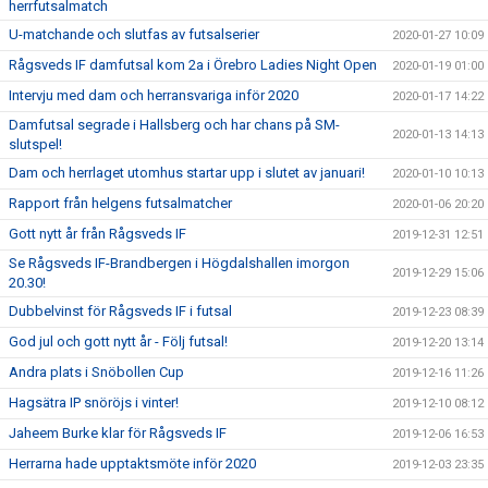
herrfutsalmatch
U-matchande och slutfas av futsalserier
2020-01-27 10:09
Rågsveds IF damfutsal kom 2a i Örebro Ladies Night Open
2020-01-19 01:00
Intervju med dam och herransvariga inför 2020
2020-01-17 14:22
Damfutsal segrade i Hallsberg och har chans på SM-
2020-01-13 14:13
slutspel!
Dam och herrlaget utomhus startar upp i slutet av januari!
2020-01-10 10:13
Rapport från helgens futsalmatcher
2020-01-06 20:20
Gott nytt år från Rågsveds IF
2019-12-31 12:51
Se Rågsveds IF-Brandbergen i Högdalshallen imorgon
2019-12-29 15:06
20.30!
Dubbelvinst för Rågsveds IF i futsal
2019-12-23 08:39
God jul och gott nytt år - Följ futsal!
2019-12-20 13:14
Andra plats i Snöbollen Cup
2019-12-16 11:26
Hagsätra IP snöröjs i vinter!
2019-12-10 08:12
Jaheem Burke klar för Rågsveds IF
2019-12-06 16:53
Herrarna hade upptaktsmöte inför 2020
2019-12-03 23:35