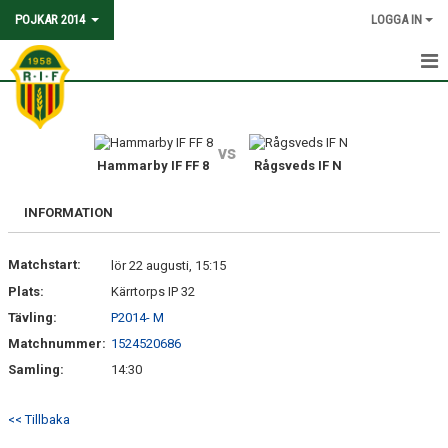
POJKAR 2014
LOGGA IN
HEM
KALENDER
vs
Hammarby IF FF 8
Rågsveds IF N
TRUPPEN
INFORMATION
MATCHER
Matchstart:
lör 22 augusti, 15:15
Plats:
Kärrtorps IP 32
Tävling:
P2014- M
Matchnummer:
1524520686
Samling:
14:30
<< Tillbaka