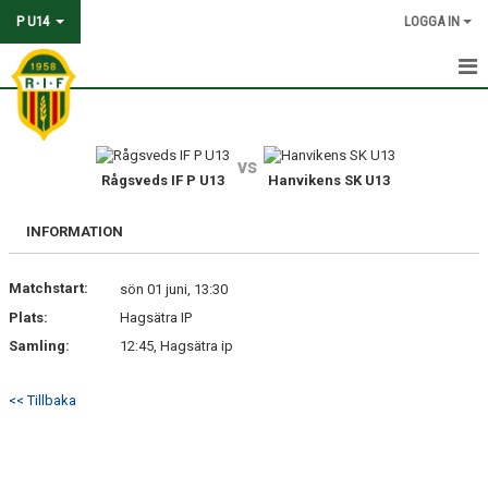
P U14
LOGGA IN
HEM
KALENDER
vs
Rågsveds IF P U13
Hanvikens SK U13
MATCHER
INFORMATION
TRUPPEN
Matchstart:
sön 01 juni, 13:30
KONTAKT
Plats:
Hagsätra IP
Samling:
12:45, Hagsätra ip
<< Tillbaka